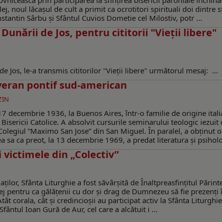
icească prin participarea la sfinţirea bisericii parohiale închina
ej, noul lăcaşul de cult a primit ca ocrotitori spirituali doi dintre sf
stantin Sârbu şi Sfântul Cuvios Dometie cel Milostiv, potr ...
unării de Jos, pentru cititorii "Vieţii libere"
e Jos, le-a transmis cititorilor "Vieţii libere" următorul mesaj: ...
uveran pontif sud-american
ZIN
7 decembrie 1936, la Buenos Aires, într-o familie de origine itali
Bisericii Catolice. A absolvit cursurile seminarului teologic iezuit 
a Colegiul ”Maximo San Jose” din San Miguel. În paralel, a obținut o
 sa ca preot, la 13 decembrie 1969, a predat literatura și psiholo 
victimele din „Colectiv”
ilor, Sfânta Liturghie a fost săvârșită de Înaltpreasfințitul Părint
ej pentru ca gălățenii cu dor și drag de Dumnezeu să fie prezenți 
t corala, cât și credincioșii au participat activ la Sfânta Liturghi
ântul Ioan Gură de Aur, cel care a alcătuit i ...