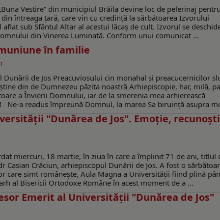
una Vestire“ din municipiul Brăila devine loc de pelerinaj pentr
i din întreaga ţară, care vin cu credinţă la sărbătoarea Izvorului
 aflat sub Sfântul Altar al acestui lăcaş de cult. Izvorul se deschid
i Domnului din Vinerea Luminată. Conform unui comunicat ...
muniune în familie
T
Dunării de Jos Preacuviosului cin monahal și preacucernicilor slu
creștine din de Dumnezeu păzita noastră Arhiepiscopie, har, milă, p
ătoare a Învierii Domnului, iar de la smerenia mea arhierească
at! Ne‑a readus împreună Domnul, la marea Sa biruință asupra mor
iversităţii "Dunărea de Jos". Emoţie, recunoşt
at miercuri, 18 martie, în ziua în care a împlinit 71 de ani, titlul 
 dr Casian Crăciun, arhiepiscopul Dunării de Jos. A fost o sărbătoa
lor care simt româneşte, Aula Magna a Universităţii fiind plină pân
ierarh al Bisericii Ortodoxe Române în acest moment de a ...
esor Emerit al Universităţii "Dunărea de Jos"