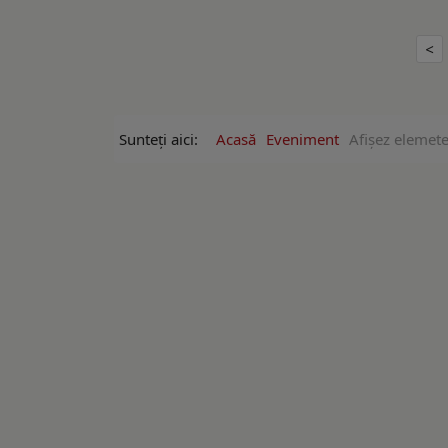
Sunteți aici:
Acasă
Eveniment
Afişez elemete