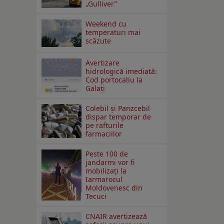
„Gulliver”
Weekend cu
temperaturi mai
scăzute
Avertizare
hidrologică imediată:
Cod portocaliu la
Galaţi
Colebil și Panzcebil
dispar temporar de
pe rafturile
farmaciilor
Peste 100 de
jandarmi vor fi
mobilizați la
Iarmarocul
Moldovenesc din
Tecuci
CNAIR avertizează