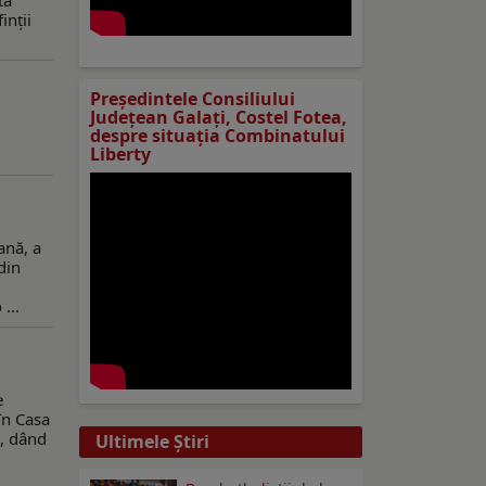
tă
inţii
Preşedintele Consiliului
Judeţean Galaţi, Costel Fotea,
despre situaţia Combinatului
Liberty
ană, a
din
...
e
în Casa
e, dând
Ultimele Ştiri