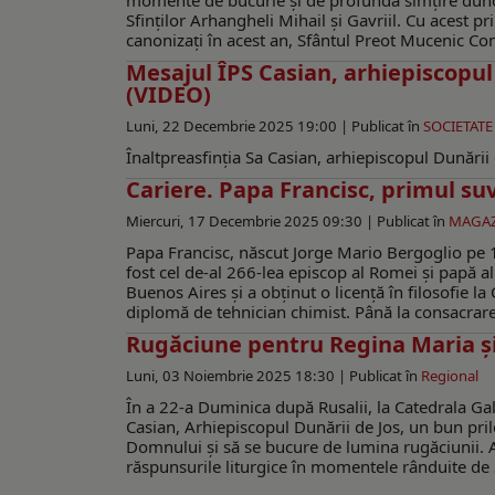
momente de bucurie şi de profundă simţire duhovn
Sfinților Arhangheli Mihail și Gavriil. Cu acest pril
canonizaţi în acest an, Sfântul Preot Mucenic Con
Mesajul ÎPS Casian, arhiepiscopul D
(VIDEO)
Luni, 22 Decembrie 2025 19:00 |
Publicat în
SOCIETATE
Înaltpreasfinţia Sa Casian, arhiepiscopul Dunării d
Cariere. Papa Francisc, primul s
Miercuri, 17 Decembrie 2025 09:30 |
Publicat în
MAGA
Papa Francisc, născut Jorge Mario Bergoglio pe 1
fost cel de-al 266-lea episcop al Romei și papă al 
Buenos Aires și a obținut o licență în filosofie l
diplomă de tehnician chimist. Până la consacrarea
Rugăciune pentru Regina Maria şi 
Luni, 03 Noiembrie 2025 18:30 |
Publicat în
Regional
În a 22-a Duminica după Rusalii, la Catedrala Galaț
Casian, Arhiepiscopul Dunării de Jos, un bun pril
Domnului și să se bucure de lumina rugăciunii. Atâ
răspunsurile liturgice în momentele rânduite de Sf