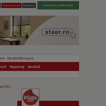
Gestionați preferințele
Publica Anunt
Anunturi
News
Bilă albă/Bilă neagră
tură
Reportaj
Analiză
eed RSS