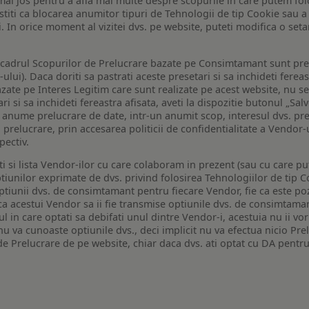
de mai jos pentru a afla mai multe despre scopurile in care putem fo
a stiti ca blocarea anumitor tipuri de Tehnologii de tip Cookie sau
i. In orice moment al vizitei dvs. pe website, puteti modifica o set
n cadrul Scopurilor de Prelucrare bazate pe Consimtamant sunt pre
lui). Daca doriti sa pastrati aceste presetari si sa inchideti fereas
bazate pe Interes Legitim care sunt realizate pe acest website, nu s
i si sa inchideti fereastra afisata, aveti la dispozitie butonul „Sal
o anume prelucrare de date, intr-un anumit scop, interesul dvs. pre
a prelucrare, prin accesarea politicii de confidentialitate a Vendor-u
pectiv.
iti si lista Vendor-ilor cu care colaboram in prezent (sau cu care p
iunilor exprimate de dvs. privind folosirea Tehnologiilor de tip Co
iunii dvs. de consimtamant pentru fiecare Vendor, fie ca este pozit
 ca acestui Vendor sa ii fie transmise optiunile dvs. de consimtama
ul in care optati sa debifati unul dintre Vendor-i, acestuia nu ii v
nu va cunoaste optiunile dvs., deci implicit nu va efectua nicio Pre
e Prelucrare de pe website, chiar daca dvs. ati optat cu DA pentru