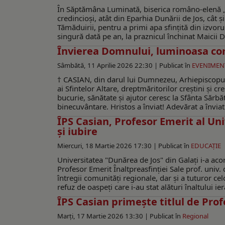
În Săptămâna Luminată, biserica româno-elenă „B
credincioşi, atât din Eparhia Dunării de Jos, cât ş
Tămăduirii, pentru a primi apa sfinţită din izvorul
singură dată pe an, la praznicul închinat Maici
Învierea Domnului, luminoasa co
Sâmbătă, 11 Aprilie 2026 22:30 |
Publicat în
EVENIMEN
† CASIAN, din darul lui Dumnezeu, Arhiepiscopul 
ai Sfintelor Altare, dreptmăritorilor creștini și 
bucurie, sănătate și ajutor ceresc la Sfânta Sărb
binecuvântare. Hristos a înviat! Adevărat a învi
ÎPS Casian, Profesor Emerit al Un
şi iubire
Miercuri, 18 Martie 2026 17:30 |
Publicat în
EDUCAŢIE
Universitatea "Dunărea de Jos" din Galaţi i-a acord
Profesor Emerit Înaltpreasfinţiei Sale prof. univ.
întregii comunităţi regionale, dar şi a tuturor ce
refuz de oaspeţi care i-au stat alături înaltului 
ÎPS Casian primeşte titlul de Prof
Marți, 17 Martie 2026 13:30 |
Publicat în
Regional