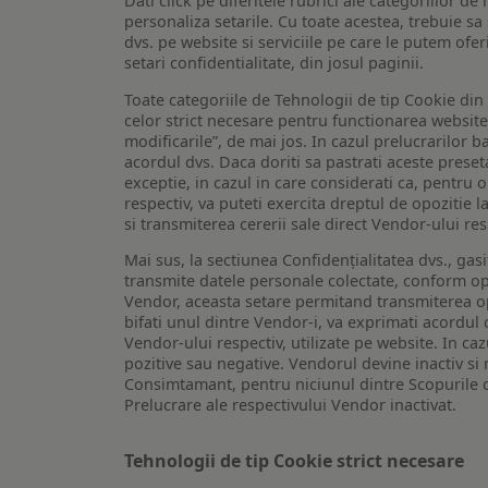
Dati click pe diferitele rubrici ale categoriilor 
personaliza setarile. Cu toate acestea, trebuie s
dvs. pe website si serviciile pe care le putem ofer
setari confidentialitate, din josul paginii.
Toate categoriile de Tehnologii de tip Cookie di
celor strict necesare pentru functionarea website-u
modificarile”, de mai jos. In cazul prelucrarilor 
acordul dvs. Daca doriti sa pastrati aceste presetar
exceptie, in cazul in care considerati ca, pentru 
respectiv, va puteti exercita dreptul de opozitie l
si transmiterea cererii sale direct Vendor-ului res
Mai sus, la sectiunea Confidențialitatea dvs., gas
transmite datele personale colectate, conform opt
Vendor, aceasta setare permitand transmiterea opt
bifati unul dintre Vendor-i, va exprimati acordul
Vendor-ului respectiv, utilizate pe website. In caz
pozitive sau negative. Vendorul devine inactiv si 
Consimtamant, pentru niciunul dintre Scopurile d
Prelucrare ale respectivului Vendor inactivat.
Tehnologii de tip Cookie strict necesare