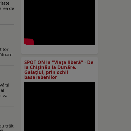
itate
nărea de
titor
bătoare
SPOT ON la "Viaţa liberă" - De
la Chișinău la Dunăre.
Galațiul, prin ochii
basarabenilor
vârşi
 al
i va
u trăit