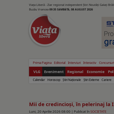
Viața Liberă - Ziar regional independent Știri Noutăți Galaţi Bră
Buzău Vrancea
09:35 SâMBăTă, 08 AUGUST 2026
Prima Pagina
Editorial
Interviuri
Interactiv
Concursur
VLG
Eveniment
Regional
Economie
Pol
Calendar
Horoscop
Ştiri Naţionale
Ştiri Externe
Cariere
Mii de credincioşi, în pelerinaj la
Luni, 20 Aprilie 2026 08:00 |
Publicat în
SOCIETATE