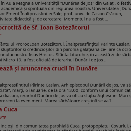
 în Aula Magna a Universităţii "Dunărea de Jos" din Galaţi, o festiv
a academică şi spirituală din regiunea noastră. Universitatea „Du
sor Emerit Înaltpreasfinției Sale, prof. univ. dr. Casian Crăciun,
vitate didactică și de cercetare. Momentul nu a fost ...
crotită de Sf. Ioan Botezătorul
E
ântului Proroc Ioan Botezătorul, Înaltpreasfinţitul Părinte Casian,
 slujitorilor și credincioșilor din parohia gălăţeană ce-l are ca ocro
nului nostru Iisus Hristos. Sfânta Liturghie, în această zi de săr
 Micro 19, a fost oficiată de ierarhul Dunării de Jos ...
ează şi aruncarea crucii în Dunăre
ltpreasfinţitul Părinte Casian, Arhiepiscopul Dunării de Jos, va să
ecista", marţi, 6 ianuarie, de la ora 13.00, conform unui comunicat
 diaconi, ierarhul Dunării de Jos va oficia slujba Aghesmei Mari ş
prezenţi la eveniment. Marea sărbătoare creştină se va î ...
na Cuca
ATE
ncioşii din comunitatea parohială Cuca, protopopiatul Covurlui, a