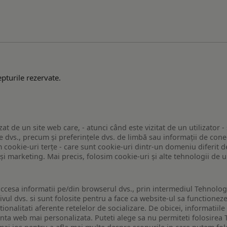
pturile rezervate.
zat de un site web care, - atunci când este vizitat de un utilizator -
 dvs., precum și preferințele dvs. de limbă sau informații de conec
ookie-uri terțe - care sunt cookie-uri dintr-un domeniu diferit de 
e și marketing. Mai precis, folosim cookie-uri și alte tehnologii de
ccesa informatii pe/din browserul dvs., prin intermediul Tehnologii
ivul dvs. si sunt folosite pentru a face ca website-ul sa functionez
tionalitati aferente retelelor de socializare. De obicei, informatiile
enta web mai personalizata. Puteti alege sa nu permiteti folosirea 