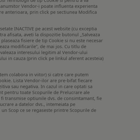
losi Tehnologii de tip Cookie si pentru a va
 a anumitor Vendor-i poate influenta experienta
are anterioara, prin click pe sectiunea Modifica
setate INACTIVE pe acest website (cu exceptia
tra afisata, aveti la dispozitie butonul „Salveaza
e plaseaza fisiere de tip Cookie si nu este necesar
veaza modificarile”, de mai jos. Cu titlu de
valeaza interesului legitim al Vendor-ului
lui in cauza (prin click pe linkul aferent acesteia)
utem colabora in viitor) si catre care putem
okie. Lista Vendor-ilor are pre-bifat fiecare
iva sau negativa. In cazul in care optati sa
nt pentru toate Scopurile de Prelucrare ale
or fi transmise optiunile dvs. de consimtamant, fie
lucrare a datelor dvs., intemeiata pe
 un Scop ce se regaseste printre Scopurile de