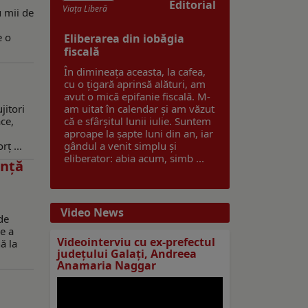
Editorial
Viaţa Liberă
u mii de
e o
Eliberarea din iobăgia
fiscală
În dimineața aceasta, la cafea,
cu o țigară aprinsă alături, am
avut o mică epifanie fiscală. M-
jitori
am uitat în calendar și am văzut
ace,
că e sfârșitul lunii iulie. Suntem
aproape la șapte luni din an, iar
ț ...
gândul a venit simplu și
eliberator: abia acum, simb ...
inţă
Video News
de
re a
Videointerviu cu ex-prefectul
ă la
judeţului Galaţi, Andreea
Anamaria Naggar