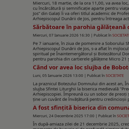
Miercuri, 18 martie, de la ora 11,00, va avea loc,
cu încărcătură şi semnificaţie aparte pentru viaţ
Jos” din Galați îi va oferi titlul academic de Profe
Arhiepiscopul Dunării de Jos, pentru întreaga acti
Sărbătoare în parohia gălăţeană o
Miercuri, 07 Ianuarie 2026 16:30 |
Publicat în
SOCIETAT
Pe 7 ianuarie, în ziua de pomenire a Soborului Sf
Arhiepiscopul Dunării de Jos, s-a aflat în mijlocul
spiritual pe Înaintemergătorul şi Botezătorul Dom
pentru parohia din cartierele gălăţene Micro 21 şi
Când vor avea loc slujba de Bobot
Luni, 05 Ianuarie 2026 13:00 |
Publicat în
SOCIETATE
La praznicul Botezului Domnului din acest an, Îna
slujba Sfintei Liturghii la biserica medievală "Pr
Arhiepiscopiei. Împreună cu un sobor de preoţi şi
ţine un cuvânt de învăţătură pentru credincioşii 
A fost sfinţită biserica din comu
Miercuri, 24 Decembrie 2025 17:00 |
Publicat în
SOCIET
În după-amiaza zilei de 21 decembrie 2025, credi