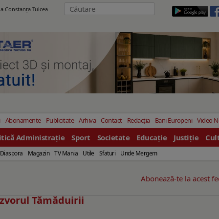
ila Constanţa Tulcea
i
Abonamente
Publicitate
Arhiva
Contact
Redacția
Bani Europeni
Video 
itică Administrație
Sport
Societate
Educație
Justiție
Cul
Diaspora
Magazin
TV Mania
Utile
Sfaturi
Unde Mergem
Abonează-te la acest f
 Izvorul Tămăduirii