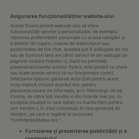
Asigurarea funcționalităților website-ului
Aceste fișiere permit website-ului să ofere
funcționalități sporite și personalizate, de exemplu
reţinerea preferinţelor personale cu ocazia navigării și
a datelor de logare, rularea de videoclipuri sau
posibilitatea de live chat. Acestea pot fi adăugate de noi
sau de furnizori terți ale căror servicii le-am adăugat pe
paginile noastre (Vendor-i). Dacă nu permiteți
plasarea/accesarea acestor fișiere, este posibil ca unele
sau toate aceste servicii să nu funcționeze corect.
Selectarea opțiunii generale Activ (DA) pentru acest
scop implică inclusiv acordul dvs. pentru
plasare/accesare de informații, prin Tehnologii de tip
Cookie, de către toți Vendor-ii din lista de mai jos, cu
excepția situației în care optați cu Inactiv (NU) pentru
unii Vendor-i, în mod individual, în lista generală de
Vendori, pe care o regăsiți la secțiunea
“Confidențialitatea dvs.”.
Furnizarea și prezentarea publicității și a
conținutului