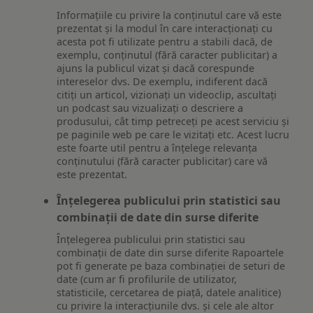
Informațiile cu privire la conținutul care vă este
prezentat și la modul în care interacționați cu
acesta pot fi utilizate pentru a stabili dacă, de
exemplu, conținutul (fără caracter publicitar) a
ajuns la publicul vizat și dacă corespunde
intereselor dvs. De exemplu, indiferent dacă
citiți un articol, vizionați un videoclip, ascultați
un podcast sau vizualizați o descriere a
produsului, cât timp petreceți pe acest serviciu și
pe paginile web pe care le vizitați etc. Acest lucru
este foarte util pentru a înțelege relevanța
conținutului (fără caracter publicitar) care vă
este prezentat.
Înțelegerea publicului prin statistici sau
combinații de date din surse diferite
Înțelegerea publicului prin statistici sau
combinații de date din surse diferite Rapoartele
pot fi generate pe baza combinației de seturi de
date (cum ar fi profilurile de utilizator,
statisticile, cercetarea de piață, datele analitice)
cu privire la interacțiunile dvs. și cele ale altor