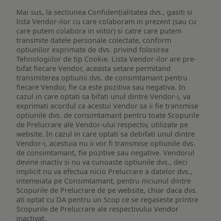
Mai sus, la sectiunea Confidențialitatea dvs., gasiti si
lista Vendor-ilor cu care colaboram in prezent (sau cu
care putem colabora in viitor) si catre care putem
transmite datele personale colectate, conform
optiunilor exprimate de dvs. privind folosirea
Tehnologiilor de tip Cookie. Lista Vendor-ilor are pre-
bifat fiecare Vendor, aceasta setare permitand
transmiterea optiunii dvs. de consimtamant pentru
fiecare Vendor, fie ca este pozitiva sau negativa. In
cazul in care optati sa bifati unul dintre Vendor-i, va
exprimati acordul ca acestui Vendor sa ii fie transmise
optiunile dvs. de consimtamant pentru toate Scopurile
de Prelucrare ale Vendor-ului respectiv, utilizate pe
website. In cazul in care optati sa debifati unul dintre
Vendor-i, acestuia nu ii vor fi transmise optiunile dvs.
de consimtamant, fie pozitive sau negative. Vendorul
devine inactiv si nu va cunoaste optiunile dvs., deci
implicit nu va efectua nicio Prelucrare a datelor dvs.,
intemeiata pe Consimtamant, pentru niciunul dintre
Scopurile de Prelucrare de pe website, chiar daca dvs.
ati optat cu DA pentru un Scop ce se regaseste printre
Scopurile de Prelucrare ale respectivului Vendor
inactivat.