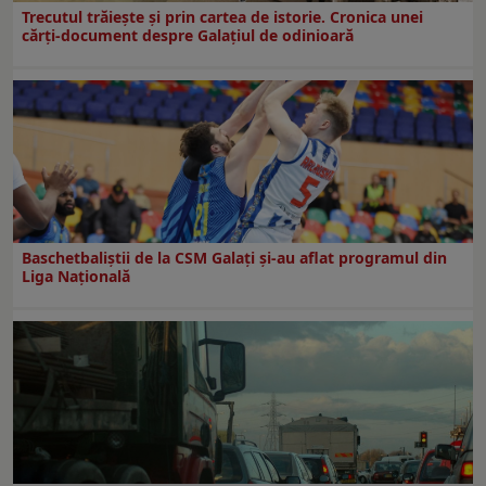
Trecutul trăiește și prin cartea de istorie. Cronica unei
cărți-document despre Galațiul de odinioară
Baschetbaliștii de la CSM Galați și-au aflat programul din
Liga Națională