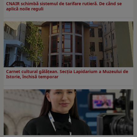
CNAIR schimbă sistemul de tarifare rutieră. De când se
aplică noile reguli
Carnet cultural gălăţean. Secţia Lapidarium a Muzeului de
Istorie, închisă temporar