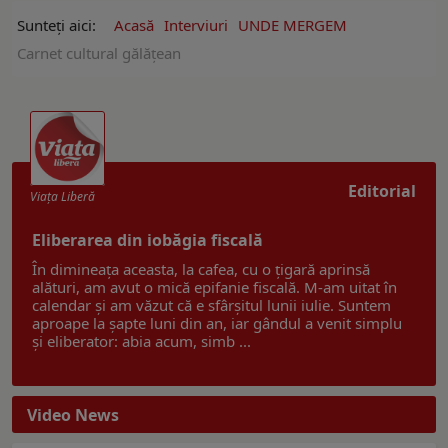
Sunteți aici:
Acasă
Interviuri
UNDE MERGEM
Carnet cultural gălățean
Editorial
Viaţa Liberă
Eliberarea din iobăgia fiscală
În dimineața aceasta, la cafea, cu o țigară aprinsă
alături, am avut o mică epifanie fiscală. M-am uitat în
calendar și am văzut că e sfârșitul lunii iulie. Suntem
aproape la șapte luni din an, iar gândul a venit simplu
și eliberator: abia acum, simb ...
Video News