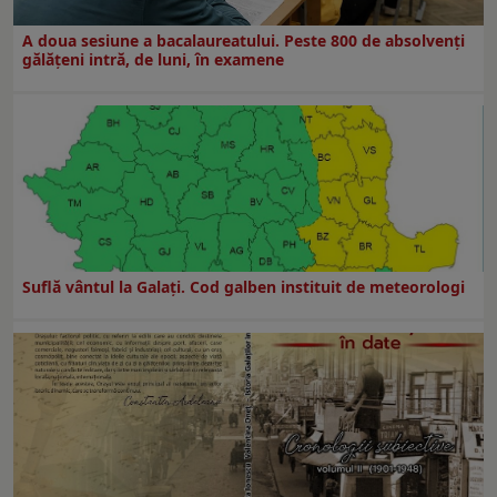
A doua sesiune a bacalaureatului. Peste 800 de absolvenţi
gălăţeni intră, de luni, în examene
Suflă vântul la Galaţi. Cod galben instituit de meteorologi