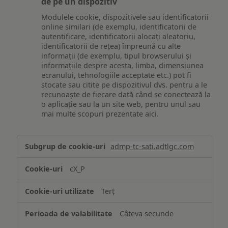
de pe un dispozitiv
Modulele cookie, dispozitivele sau identificatorii
online similari (de exemplu, identificatorii de
autentificare, identificatorii alocați aleatoriu,
identificatorii de rețea) împreună cu alte
informații (de exemplu, tipul browserului și
informațiile despre acesta, limba, dimensiunea
ecranului, tehnologiile acceptate etc.) pot fi
stocate sau citite pe dispozitivul dvs. pentru a le
recunoaște de fiecare dată când se conectează la
o aplicație sau la un site web, pentru unul sau
mai multe scopuri prezentate aici.
Stocarea
admp-tc-sati.adtlgc.com
și/sau
accesarea
cX_P
informațiilor
de
Terț
pe
un
Câteva secunde
dispozitiv