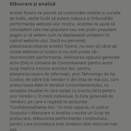
Măsurare și analiză
Aceste fișiere ne permit să contorizăm vizitele și sursele
de trafic, astfel încât să putem măsura și îmbunătăți
performanța website-ului nostru. Acestea ne ajută să
cunoaștem cele mai populare sau mai puțin populare
pagini și să vedem cum se deplasează vizitatorii în
cadrul website-ului. Dacă nu permiteți
plasarea/accesarea acestor fișiere, nu vom ști când ați
vizitat website-ul nostru și nu vom putea să-i
monitorizăm performanța. Selectarea opțiunii generale
Activ (DA) in coloana de Consimtamant pentru acest
scop implică inclusiv acordul dvs. pentru
plasare/accesare de informații, prin Tehnologii de tip
Cookie, de către toți Vendor-ii din lista de mai jos, care
prelucreaza date in temeiul Consimtamantului, cu
excepția situației în care optați cu Inactiv (NU) pentru
unii Vendor-i, în mod individual, în lista generală de
Vendori, pe care o regăsiți la secțiunea
“Confidențialitatea dvs.” In mod separat, in cadrul
Scopului « Masurare si Analiza » exista un Scop de
prelucrare, Măsurarea performanței conținutului,
pentru care procedura este similara celei descrise mai
sus.