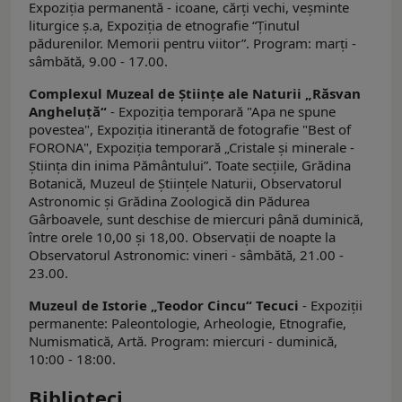
Expoziţia permanentă - icoane, cărţi vechi, veşminte
liturgice ş.a, Expoziția de etnografie “Ținutul
pădurenilor. Memorii pentru viitor”. Program: marți -
sâmbătă, 9.00 - 17.00.
Complexul Muzeal de Ştiinţe ale Naturii „Răsvan
Angheluţă“
- Expoziţia temporară "Apa ne spune
povestea", Expoziția itinerantă de fotografie "Best of
FORONA", Expoziția temporară „Cristale și minerale -
Știința din inima Pământului”. Toate secţiile, Grădina
Botanică, Muzeul de Ştiinţele Naturii, Observatorul
Astronomic şi Grădina Zoologică din Pădurea
Gârboavele, sunt deschise de miercuri până duminică,
între orele 10,00 şi 18,00. Observații de noapte la
Observatorul Astronomic: vineri - sâmbătă, 21.00 -
23.00.
Muzeul de Istorie „Teodor Cincu“ Tecuci
- Expoziţii
permanente: Paleontologie, Arheologie, Etnografie,
Numismatică, Artă. Program: miercuri - duminică,
10:00 - 18:00.
Biblioteci