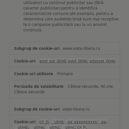
utilizatori cu conținut publicitar sau (fără
caracter publicitar) pentru a identifica
caracteristicile comune (de exemplu, pentru a
determina care audiențe țintă sunt mai receptive
la o campanie publicitară sau la un anumit
conținut).
Măsurare
www.viata-libera.ro
și
analiză
evid_set_0046
,
evid_0046
,
adptset_0046
Primare
Câteva secunde, 90 zile,
Câteva secunde
viata-libera.ro
cX_G
,
__utmt
,
_ga_xxxxxxxxxx
,
_ga
,
__utmb
,
__utma
,
__utmz
,
__utmc
,
cX_P
,