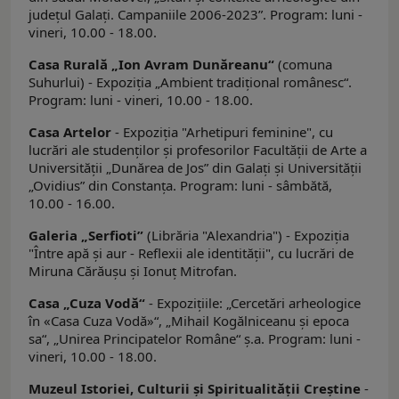
judeţul Galaţi. Campaniile 2006-2023”. Program: luni -
vineri, 10.00 - 18.00.
Casa Rurală „Ion Avram Dunăreanu“
(comuna
Suhurlui) - Expoziţia „Ambient tradiţional românesc“.
Program: luni - vineri, 10.00 - 18.00.
Casa Artelor
- Expoziţia "Arhetipuri feminine", cu
lucrări ale studenţilor şi profesorilor Facultăţii de Arte a
Universităţii „Dunărea de Jos” din Galaţi şi Universităţii
„Ovidius” din Constanța. Program: luni - sâmbătă,
10.00 - 16.00.
Galeria
„
Serfioti”
(Librăria "Alexandria") - Expoziția
"Între apă şi aur - Reflexii ale identității", cu lucrări de
Miruna Cărăuşu şi Ionuț Mitrofan.
Casa „Cuza Vodă“
- Expoziţiile: „Cercetări arheologice
în «Casa Cuza Vodă»“, „Mihail Kogălniceanu şi epoca
sa“, „Unirea Principatelor Române“ ş.a. Program: luni -
vineri, 10.00 - 18.00.
Muzeul Istoriei, Culturii şi Spiritualităţii Creştine
-