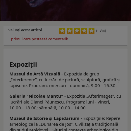
Evaluaţi acest articol
(1 Vot)
Fii primul care postează comentarii!
Expoziţii
Muzeul de Artă Vizuală
- Expoziția de grup
„Interferențeˮ, cu lucrări de pictură, sculptură, grafică și
tapiserie. Program: miercuri - duminică, 9.00 - 16.30.
Galeria "Nicolae Mantu"
- Expoziţia „Afterimagesˮ, cu
lucrări ale Dianei Păunescu. Program: luni - vineri,
10.00 - 18.00; sâmbătă, 10.00 - 14.00.
Muzeul de Istorie şi Lapidarium
- Expoziţiile: Repere
arheologice la „Dunărea de Jos”, Civilizaţia tradiţională
din sudul Moldovei, „Situri şi contexte arheologice din