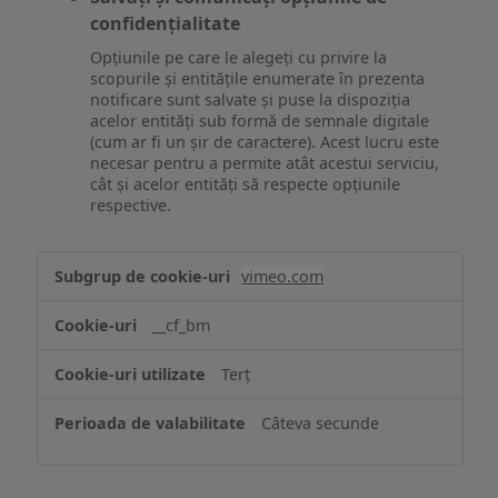
confidențialitate
Opțiunile pe care le alegeți cu privire la
scopurile și entitățile enumerate în prezenta
notificare sunt salvate și puse la dispoziția
acelor entități sub formă de semnale digitale
(cum ar fi un șir de caractere). Acest lucru este
necesar pentru a permite atât acestui serviciu,
cât și acelor entități să respecte opțiunile
respective.
Asigurarea
vimeo.com
funcționalităților
website-
__cf_bm
ului
Terț
Câteva secunde