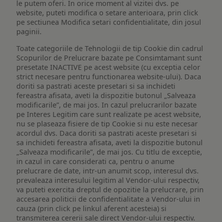
le putem oferi. In orice moment al vizitei dvs. pe
website, puteti modifica o setare anterioara, prin click
pe sectiunea Modifica setari confidentialitate, din josul
paginii.
Toate categoriile de Tehnologii de tip Cookie din cadrul
Scopurilor de Prelucrare bazate pe Consimtamant sunt
presetate INACTIVE pe acest website (cu exceptia celor
strict necesare pentru functionarea website-ului). Daca
doriti sa pastrati aceste presetari si sa inchideti
fereastra afisata, aveti la dispozitie butonul „Salveaza
modificarile”, de mai jos. In cazul prelucrarilor bazate
pe Interes Legitim care sunt realizate pe acest website,
nu se plaseaza fisiere de tip Cookie si nu este necesar
acordul dvs. Daca doriti sa pastrati aceste presetari si
sa inchideti fereastra afisata, aveti la dispozitie butonul
„Salveaza modificarile”, de mai jos. Cu titlu de exceptie,
in cazul in care considerati ca, pentru o anume
prelucrare de date, intr-un anumit scop, interesul dvs.
prevaleaza interesului legitim al Vendor-ului respectiv,
va puteti exercita dreptul de opozitie la prelucrare, prin
accesarea politicii de confidentialitate a Vendor-ului in
cauza (prin click pe linkul aferent acesteia) si
transmiterea cererii sale direct Vendor-ului respectiv.