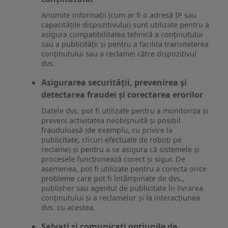
Anumite informații (cum ar fi o adresă IP sau
capacitățile dispozitivului) sunt utilizate pentru a
asigura compatibilitatea tehnică a conținutului
sau a publicității și pentru a facilita transmiterea
conținutului sau a reclamei către dispozitivul
dvs.
Asigurarea securității, prevenirea și
detectarea fraudei și corectarea erorilor
Datele dvs. pot fi utilizate pentru a monitoriza și
preveni activitatea neobișnuită și posibil
frauduloasă (de exemplu, cu privire la
publicitate, clicuri efectuate de roboți pe
reclame) și pentru a se asigura că sistemele și
procesele funcționează corect și sigur. De
asemenea, pot fi utilizate pentru a corecta orice
probleme care pot fi întâmpinate de dvs.,
publisher sau agentul de publicitate în livrarea
conținutului și a reclamelor și la interacțiunea
dvs. cu acestea.
Salvați și comunicați opțiunile de