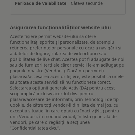
Câteva secunde
dispozitiv
Asigurarea funcționalităților website-ului
Aceste fișiere permit website-ului să ofere
funcționalități sporite și personalizate, de exemplu
reţinerea preferinţelor personale cu ocazia navigării și
a datelor de logare, rularea de videoclipuri sau
posibilitatea de live chat. Acestea pot fi adăugate de noi
sau de furnizori terți ale căror servicii le-am adăugat pe
paginile noastre (Vendor-i). Dacă nu permiteți
plasarea/accesarea acestor fișiere, este posibil ca unele
sau toate aceste servicii să nu funcționeze corect.
Selectarea opțiunii generale Activ (DA) pentru acest
scop implică inclusiv acordul dvs. pentru
plasare/accesare de informații, prin Tehnologii de tip
Cookie, de către toți Vendor-ii din lista de mai jos, cu
excepția situației în care optați cu Inactiv (NU) pentru
unii Vendor-i, în mod individual, în lista generală de
Vendori, pe care o regăsiți la secțiunea
“Confidențialitatea dvs.”.