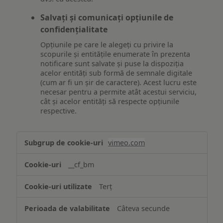
Salvați și comunicați opțiunile de
confidențialitate
Opțiunile pe care le alegeți cu privire la
scopurile și entitățile enumerate în prezenta
notificare sunt salvate și puse la dispoziția
acelor entități sub formă de semnale digitale
(cum ar fi un șir de caractere). Acest lucru este
necesar pentru a permite atât acestui serviciu,
cât și acelor entități să respecte opțiunile
respective.
Asigurarea
vimeo.com
funcționalităților
website-
__cf_bm
ului
Terț
Câteva secunde