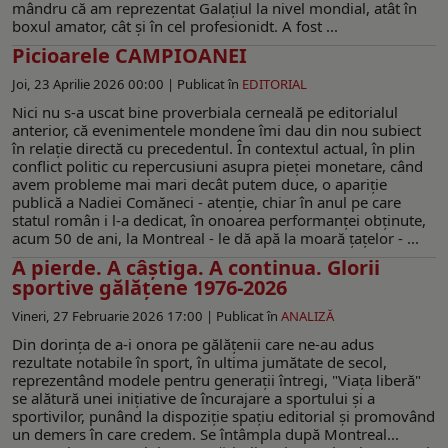
mândru că am reprezentat Galaţiul la nivel mondial, atât în
boxul amator, cât şi în cel profesionidt. A fost ...
Picioarele CAMPIOANEI
Joi, 23 Aprilie 2026 00:00 |
Publicat în
EDITORIAL
Nici nu s-a uscat bine proverbiala cerneală pe editorialul
anterior, că evenimentele mondene îmi dau din nou subiect
în relaţie directă cu precedentul. În contextul actual, în plin
conflict politic cu repercusiuni asupra pieţei monetare, când
avem probleme mai mari decât putem duce, o apariţie
publică a Nadiei Comăneci - atenţie, chiar în anul pe care
statul român i l-a dedicat, în onoarea performanţei obţinute,
acum 50 de ani, la Montreal - le dă apă la moară ţaţelor - ...
A pierde. A câştiga. A continua. Glorii
sportive gălățene 1976-2026
Vineri, 27 Februarie 2026 17:00 |
Publicat în
ANALIZĂ
Din dorinţa de a-i onora pe gălăţenii care ne-au adus
rezultate notabile în sport, în ultima jumătate de secol,
reprezentând modele pentru generaţii întregi, "Viaţa liberă"
se alătură unei iniţiative de încurajare a sportului şi a
sportivilor, punând la dispoziţie spaţiu editorial şi promovând
un demers în care credem. Se întâmpla după Montreal...