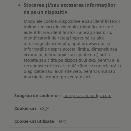
Stocarea și/sau accesarea informațiilor
de pe un dispozitiv
Modulele cookie, dispozitivele sau identificatorii
online similari (de exemplu, identificatorii de
autentificare, identificatorii alocați aleatoriu,
identificatorii de rețea) împreună cu alte
informații (de exemplu, tipul browserului și
informațiile despre acesta, limba, dimensiunea
ecranului, tehnologiile acceptate etc.) pot fi
stocate sau citite pe dispozitivul dvs. pentru a le
recunoaște de fiecare dată când se conectează la
o aplicație sau la un site web, pentru unul sau
mai multe scopuri prezentate aici.
Stocarea
admp-tc-sati.adtlgc.com
și/sau
accesarea
cX_P
informațiilor
de
Terț
pe
un