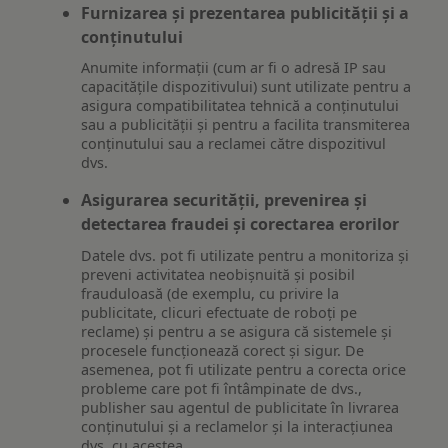
Furnizarea și prezentarea publicității și a
conținutului
Anumite informații (cum ar fi o adresă IP sau
capacitățile dispozitivului) sunt utilizate pentru a
asigura compatibilitatea tehnică a conținutului
sau a publicității și pentru a facilita transmiterea
conținutului sau a reclamei către dispozitivul
dvs.
Asigurarea securității, prevenirea și
detectarea fraudei și corectarea erorilor
Datele dvs. pot fi utilizate pentru a monitoriza și
preveni activitatea neobișnuită și posibil
frauduloasă (de exemplu, cu privire la
publicitate, clicuri efectuate de roboți pe
reclame) și pentru a se asigura că sistemele și
procesele funcționează corect și sigur. De
asemenea, pot fi utilizate pentru a corecta orice
probleme care pot fi întâmpinate de dvs.,
publisher sau agentul de publicitate în livrarea
conținutului și a reclamelor și la interacțiunea
dvs. cu acestea.