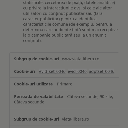
statisticile, cercetarea de piață, datele analitice)
cu privire la interacțiunile dvs. și cele ale altor
utilizatori cu conținut publicitar sau (fără
caracter publicitar) pentru a identifica
caracteristicile comune (de exemplu, pentru a
determina care audiențe țintă sunt mai receptive
la o campanie publicitară sau la un anumit
conținut).
Măsurare
www.viata-libera.ro
și
analiză
evid_set_0046
,
evid_0046
,
adptset_0046
Primare
Câteva secunde, 90 zile,
Câteva secunde
viata-libera.ro