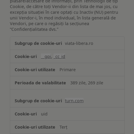
plasare/accesare de informații, prin Tehnologii de tip
Cookie, de către toți Vendor-ii din lista de mai jos, cu
excepția situației în care optați cu Inactiv (NU) pentru
unii Vendor-i, în mod individual, în lista generală de
Vendori, pe care o regăsiți la secțiunea
“Confidențialitatea dvs.”
Publicitate
viata-libera.ro
țintită
(targetată)
__gpi
,
_cc_id
Primare
389 zile, 269 zile
turn.com
uid
Terț