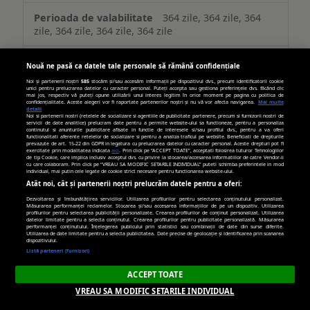
364 zile, 364 zile, 364
zile, 364 zile, 364 zile, 364 zile
Nouă ne pasă ca datele tale personale să rămână confidențiale
www.youtube.com
Noi și partenerii noștri
585
stocăm și/sau accesăm informații pe dispozitivul dvs., precum identificatorii cookie
unici pentru prelucrarea datelor cu caracter personal. Puteți accepta sau gestiona preferințele dvs. făcând clic
mai jos, respectiv vă puteți opune utilizării unui interes legitim în orice moment pe pagina cu politica de
TESTCOOKIESENABLED
confidențialitate. Aceste alegeri vor fi raportate partenerilor noștri și nu vă vor afecta navigarea.
Mai multe
detalii
Noi si partenerii nostri (retelele de socializare si agentiile de publicitate partenere, precum si furnizorii nostri de
servicii de date analitice) prelucram date pentru a permite website-ului sa functioneze, pentru a personaliza
continutul si anunturile publicitare afisate in functie de interesele si/sau profilul dvs., pentru a va oferi
Terț
functionalitati aferente retelelor de socializare si pentru a analiza traficul pe website. Beneficiati de drepturile
prevazute de art. 15-22 din GDPR in legatura cu prelucrarea datelor cu caracter personal. Aceste drepturi pot fi
exercitate prin modalitatea indicata
aici
. Prin click pe “ACCEPT TOATE”, acceptati folosirea tuturor Tehnologiilor
de tip Cookie, care implica inclusiv acceptul dvs. cu privire la stocarea/accesarea informatiilor de catre Vendor-ii
Câteva secunde
cu care colaboram. Prin click pe “VREAU SA MODIFIC SETARILE INDIVIDUAL” puteti schimba preferintele in mod
individual, mai putin cele legate de cookie strict necesare pentru functionarea website-ului.
Atât noi, cât și partenerii noștri prelucrăm datele pentru a oferi:
Dezvoltarea și îmbunătățirea serviciilor. Utilizarea profilurilor pentru selectarea conținutului personalizat.
googleadservices.com
Măsurarea performanței reclamelor. Stocarea și/sau accesarea informațiilor de pe un dispozitiv. Utilizarea
profilurilor pentru selectarea publicității personalizate. Crearea profilurilor de conținut personalizat. Utilizarea
datelor limitate pentru a selecta conținutul. Crearea profilurilor pentru publicitate personalizată. Măsurarea
performanței conținutului. Înțelegerea publicului prin statistici sau combinații de date din surse diferite.
ar_debug
Utilizarea de date limitate pentru a selecta publicitatea. Date precise de geolocație și identificarea prin scanarea
dispozitivului.
Listă parteneri (furnizori)
Terț
ACCEPT TOATE
VREAU SA MODIFIC SETARILE INDIVIDUAL
89 zile