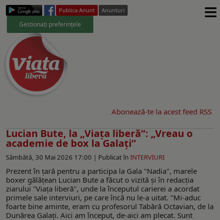
≡
Publica Anunt
Anunturi
Gestionați preferințele
Abonează-te la acest feed RSS
Lucian Bute, la „Viaţa liberă”: „Vreau o
academie de box la Galaţi”
Sâmbătă, 30 Mai 2026 17:00 |
Publicat în
INTERVIURI
Prezent în ţară pentru a participa la Gala "Nadia", marele
boxer gălăţean Lucian Bute a făcut o vizită şi în redacţia
ziarului "Viaţa liberă", unde la începutul carierei a acordat
primele sale interviuri, pe care încă nu le-a uitat. "Mi-aduc
foarte bine aminte, eram cu profesorul Tabără Octavian, de la
Dunărea Galaţi. Aici am început, de-aici am plecat. Sunt