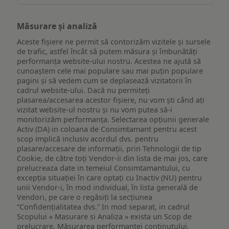
Măsurare și analiză
Aceste fișiere ne permit să contorizăm vizitele și sursele
de trafic, astfel încât să putem măsura și îmbunătăți
performanța website-ului nostru. Acestea ne ajută să
cunoaștem cele mai populare sau mai puțin populare
pagini și să vedem cum se deplasează vizitatorii în
cadrul website-ului. Dacă nu permiteți
plasarea/accesarea acestor fișiere, nu vom ști când ați
vizitat website-ul nostru și nu vom putea să-i
monitorizăm performanța. Selectarea opțiunii generale
Activ (DA) in coloana de Consimtamant pentru acest
scop implică inclusiv acordul dvs. pentru
plasare/accesare de informații, prin Tehnologii de tip
Cookie, de către toți Vendor-ii din lista de mai jos, care
prelucreaza date in temeiul Consimtamantului, cu
excepția situației în care optați cu Inactiv (NU) pentru
unii Vendor-i, în mod individual, în lista generală de
Vendori, pe care o regăsiți la secțiunea
“Confidențialitatea dvs.” In mod separat, in cadrul
Scopului « Masurare si Analiza » exista un Scop de
prelucrare, Măsurarea performanței conținutului,