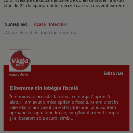
bloc de 24 de apartamente, decizie care s-a dovedit extrem ...
Sunteți aici:
Acasă
Interviuri
Afişez elemetele după tag: montreal
Editorial
Viaţa Liberă
Eliberarea din iobăgia fiscală
În dimineața aceasta, la cafea, cu o țigară aprinsă
alături, am avut o mică epifanie fiscală. M-am uitat în
calendar și am văzut că e sfârșitul lunii iulie. Suntem
aproape la șapte luni din an, iar gândul a venit simplu
și eliberator: abia acum, simb ...