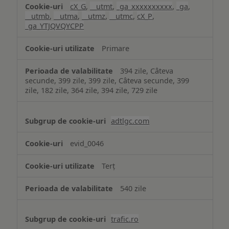
cX_G
,
__utmt
,
_ga_xxxxxxxxxx
,
_ga
,
__utmb
,
__utma
,
__utmz
,
__utmc
,
cX_P
,
_ga_YTJQVQYCPP
Primare
394 zile, Câteva
secunde, 399 zile, 399 zile, Câteva secunde, 399
zile, 182 zile, 364 zile, 394 zile, 729 zile
adtlgc.com
evid_0046
Terț
540 zile
trafic.ro