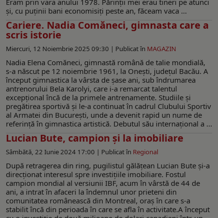
Eram prin vara anului 1978. Părinții mei erau tineri pe atunci
și, cu puținii bani economisiți peste an, făceam vaca ...
Cariere. Nadia Comăneci, gimnasta care a
scris istorie
Miercuri, 12 Noiembrie 2025 09:30 |
Publicat în
MAGAZIN
Nadia Elena Comăneci, gimnastă română de talie mondială,
s-a născut pe 12 noiembrie 1961, la Onești, județul Bacău. A
început gimnastica la vârsta de șase ani, sub îndrumarea
antrenorului Bela Karolyi, care i-a remarcat talentul
excepțional încă de la primele antrenamente. Studiile și
pregătirea sportivă și le-a continuat în cadrul Clubului Sportiv
al Armatei din București, unde a devenit rapid un nume de
referință în gimnastica artistică. Debutul său internațional a ...
Lucian Bute, campion şi la imobiliare
Sâmbătă, 22 Iunie 2024 17:00 |
Publicat în
Regional
După retragerea din ring, pugilistul gălăţean Lucian Bute și-a
direcționat interesul spre investiţiile imobiliare. Fostul
campion mondial al versiunii IBF, acum în vârstă de 44 de
ani, a intrat în afaceri la îndemnul unor prieteni din
comunitatea românească din Montreal, oraş în care s-a
stabilit încă din perioada în care se afla în activitate.A început
cu o investiție de două milioane de dolari canadieni într-un