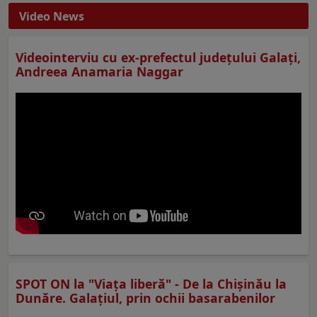
Video News
Videointerviu cu ex-prefectul judeţului Galaţi,
Andreea Anamaria Naggar
SPOT ON la "Viaţa liberă" - De la Chișinău la
Dunăre. Galațiul, prin ochii basarabenilor