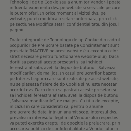
Tehnologii de tip Cookie sau a anumitor Vendor-i poate
influenta experienta dvs. pe website si serviciile pe care
le putem oferi. In orice moment al vizitei dvs. pe
website, puteti modifica o setare anterioara, prin click
pe sectiunea Modifica setari confidentialitate, din josul
paginii.
Toate categoriile de Tehnologii de tip Cookie din cadrul
Scopurilor de Prelucrare bazate pe Consimtamant sunt
presetate INACTIVE pe acest website (cu exceptia celor
strict necesare pentru functionarea website-ului). Daca
doriti sa pastrati aceste presetari si sa inchideti
fereastra afisata, aveti la dispozitie butonul „Salveaza
modificarile”, de mai jos. In cazul prelucrarilor bazate
pe Interes Legitim care sunt realizate pe acest website,
nu se plaseaza fisiere de tip Cookie si nu este necesar
acordul dvs. Daca doriti sa pastrati aceste presetari si
sa inchideti fereastra afisata, aveti la dispozitie butonul
„Salveaza modificarile”, de mai jos. Cu titlu de exceptie,
in cazul in care considerati ca, pentru o anume
prelucrare de date, intr-un anumit scop, interesul dvs.
prevaleaza interesului legitim al Vendor-ului respectiv,
va puteti exercita dreptul de opozitie la prelucrare, prin
accesarea politicii de confidentialitate a Vendor-ului in