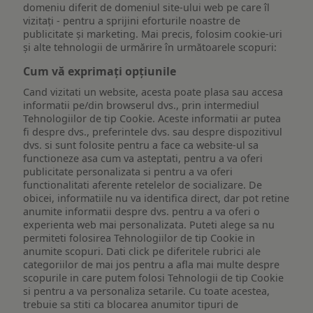
domeniu diferit de domeniul site-ului web pe care îl
vizitați - pentru a sprijini eforturile noastre de
publicitate și marketing. Mai precis, folosim cookie-uri
și alte tehnologii de urmărire în următoarele scopuri:
Cum vă exprimați opțiunile
Cand vizitati un website, acesta poate plasa sau accesa
informatii pe/din browserul dvs., prin intermediul
Tehnologiilor de tip Cookie. Aceste informatii ar putea
fi despre dvs., preferintele dvs. sau despre dispozitivul
dvs. si sunt folosite pentru a face ca website-ul sa
functioneze asa cum va asteptati, pentru a va oferi
publicitate personalizata si pentru a va oferi
functionalitati aferente retelelor de socializare. De
obicei, informatiile nu va identifica direct, dar pot retine
anumite informatii despre dvs. pentru a va oferi o
experienta web mai personalizata. Puteti alege sa nu
permiteti folosirea Tehnologiilor de tip Cookie in
anumite scopuri. Dati click pe diferitele rubrici ale
categoriilor de mai jos pentru a afla mai multe despre
scopurile in care putem folosi Tehnologii de tip Cookie
si pentru a va personaliza setarile. Cu toate acestea,
trebuie sa stiti ca blocarea anumitor tipuri de