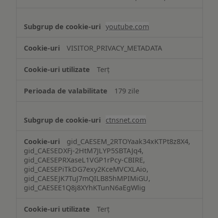
youtube.com
VISITOR_PRIVACY_METADATA
Terț
179 zile
ctnsnet.com
gid_CAESEM_2RTOYaak34xKTPt8z8X4,
gid_CAESEDXFj-2HtM7JLYP5SBTAJq4,
gid_CAESEPRXaseL1VGP1rPcy-CBIRE,
gid_CAESEPiTkDG7exy2KceMVCXLAio,
gid_CAESEJK7TuJ7mQILB85hMPIMiGU,
gid_CAESEE1Q8j8XYhKTunN6aEgWlig
Terț