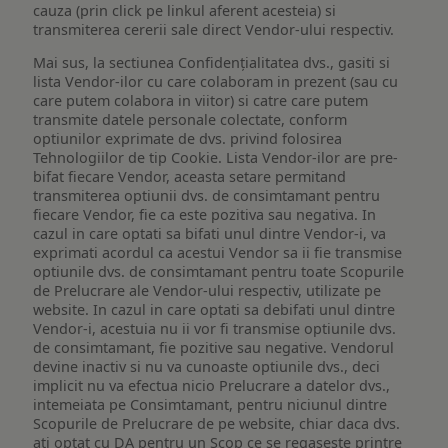
cauza (prin click pe linkul aferent acesteia) si
transmiterea cererii sale direct Vendor-ului respectiv.
Mai sus, la sectiunea Confidențialitatea dvs., gasiti si
lista Vendor-ilor cu care colaboram in prezent (sau cu
care putem colabora in viitor) si catre care putem
transmite datele personale colectate, conform
optiunilor exprimate de dvs. privind folosirea
Tehnologiilor de tip Cookie. Lista Vendor-ilor are pre-
bifat fiecare Vendor, aceasta setare permitand
transmiterea optiunii dvs. de consimtamant pentru
fiecare Vendor, fie ca este pozitiva sau negativa. In
cazul in care optati sa bifati unul dintre Vendor-i, va
exprimati acordul ca acestui Vendor sa ii fie transmise
optiunile dvs. de consimtamant pentru toate Scopurile
de Prelucrare ale Vendor-ului respectiv, utilizate pe
website. In cazul in care optati sa debifati unul dintre
Vendor-i, acestuia nu ii vor fi transmise optiunile dvs.
de consimtamant, fie pozitive sau negative. Vendorul
devine inactiv si nu va cunoaste optiunile dvs., deci
implicit nu va efectua nicio Prelucrare a datelor dvs.,
intemeiata pe Consimtamant, pentru niciunul dintre
Scopurile de Prelucrare de pe website, chiar daca dvs.
ati optat cu DA pentru un Scop ce se regaseste printre