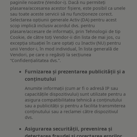
paginile noastre (Vendor-i). Dacă nu permiteți
plasarea/accesarea acestor fișiere, este posibil ca unele
sau toate aceste servicii să nu funcționeze corect.
Selectarea opțiunii generale Activ (DA) pentru acest
scop implică inclusiv acordul dvs. pentru
plasare/accesare de informații, prin Tehnologii de tip
Cookie, de către toți Vendor-ii din lista de mai jos, cu
excepția situației în care optați cu Inactiv (NU) pentru
unii Vendor-i, în mod individual, în lista generală de
Vendori, pe care o regăsiți la secțiunea
“Confidențialitatea dvs.”.
Furnizarea și prezentarea publicității și a
conținutului
Anumite informații (cum ar fi o adresă IP sau
capacitățile dispozitivului) sunt utilizate pentru a
asigura compatibilitatea tehnică a conținutului
sau a publicității și pentru a facilita transmiterea
conținutului sau a reclamei către dispozitivul
dvs.
Asigurarea securității, prevenirea și
detectarea fraudei și corectarea erorilor