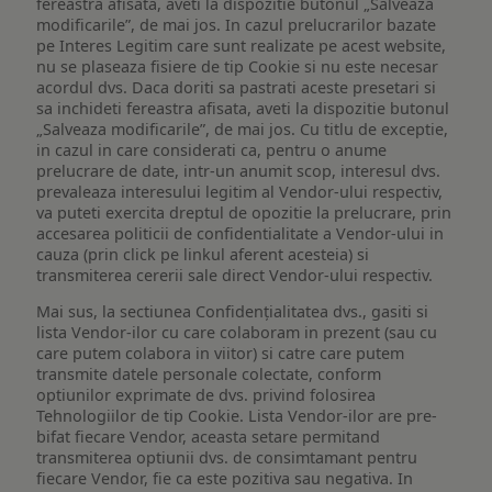
fereastra afisata, aveti la dispozitie butonul „Salveaza
modificarile”, de mai jos. In cazul prelucrarilor bazate
pe Interes Legitim care sunt realizate pe acest website,
nu se plaseaza fisiere de tip Cookie si nu este necesar
acordul dvs. Daca doriti sa pastrati aceste presetari si
sa inchideti fereastra afisata, aveti la dispozitie butonul
„Salveaza modificarile”, de mai jos. Cu titlu de exceptie,
in cazul in care considerati ca, pentru o anume
prelucrare de date, intr-un anumit scop, interesul dvs.
prevaleaza interesului legitim al Vendor-ului respectiv,
va puteti exercita dreptul de opozitie la prelucrare, prin
accesarea politicii de confidentialitate a Vendor-ului in
cauza (prin click pe linkul aferent acesteia) si
transmiterea cererii sale direct Vendor-ului respectiv.
Mai sus, la sectiunea Confidențialitatea dvs., gasiti si
lista Vendor-ilor cu care colaboram in prezent (sau cu
care putem colabora in viitor) si catre care putem
transmite datele personale colectate, conform
optiunilor exprimate de dvs. privind folosirea
Tehnologiilor de tip Cookie. Lista Vendor-ilor are pre-
bifat fiecare Vendor, aceasta setare permitand
transmiterea optiunii dvs. de consimtamant pentru
fiecare Vendor, fie ca este pozitiva sau negativa. In