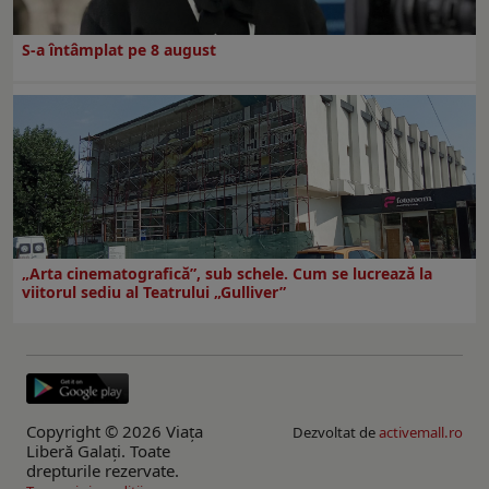
S-a întâmplat pe 8 august
„Arta cinematografică”, sub schele. Cum se lucrează la
viitorul sediu al Teatrului „Gulliver”
Copyright © 2026 Viaţa
Dezvoltat de
activemall.ro
Liberă Galaţi. Toate
drepturile rezervate.