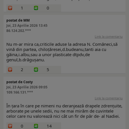
1
0
postat de MM
Joi, 23 Aprilie 2026 13:45
86.124.202.***
Link la comentariu
Nu m-ar mira ca,criticile aduse la adresa N. Comăneci,să
vină din partea, chiloțăresei,d.budeanu,tanti aia cu
găina,i.albu,sau a unor plasticate dtpdv,de
genul,b.drăgușanu.
2
5
postat de Costy
Joi, 23 Aprilie 2026 09:05
109.166.131.***
Link la comentariu
În țara în care pe nimeni nu deranjează drapele zdrențuite,
arborate pe unele sedii, nu ne mai mirăm de cuvintele
celor care nu valorează nici cât un fir de păr de- al Nadiei.
0
14