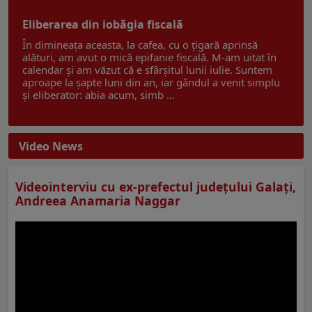
Eliberarea din iobăgia fiscală
În dimineața aceasta, la cafea, cu o țigară aprinsă
alături, am avut o mică epifanie fiscală. M-am uitat în
calendar și am văzut că e sfârșitul lunii iulie. Suntem
aproape la șapte luni din an, iar gândul a venit simplu
și eliberator: abia acum, simb ...
Video News
Videointerviu cu ex-prefectul judeţului Galaţi,
Andreea Anamaria Naggar