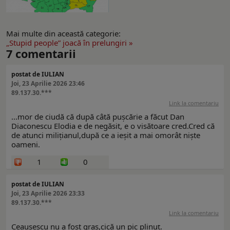
Mai multe din această categorie:
„Stupid people” joacă în prelungiri »
7
comentarii
postat de IULIAN
Joi, 23 Aprilie 2026 23:46
89.137.30.***
Link la comentariu
...mor de ciudă că după câtă pușcărie a făcut Dan
Diaconescu Elodia e de negăsit, e o visătoare cred.Cred că
de atunci milițianul,după ce a ieșit a mai omorât niște
oameni.
1
0
postat de IULIAN
Joi, 23 Aprilie 2026 23:33
89.137.30.***
Link la comentariu
Ceaușescu nu a fost gras,cică un pic plinuț.