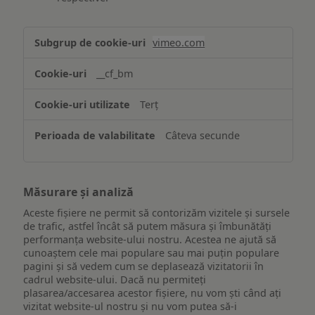
Asigurarea
vimeo.com
funcționalităților
website-
__cf_bm
ului
Terț
Câteva secunde
Măsurare și analiză
Aceste fișiere ne permit să contorizăm vizitele și sursele
de trafic, astfel încât să putem măsura și îmbunătăți
performanța website-ului nostru. Acestea ne ajută să
cunoaștem cele mai populare sau mai puțin populare
pagini și să vedem cum se deplasează vizitatorii în
cadrul website-ului. Dacă nu permiteți
plasarea/accesarea acestor fișiere, nu vom ști când ați
vizitat website-ul nostru și nu vom putea să-i