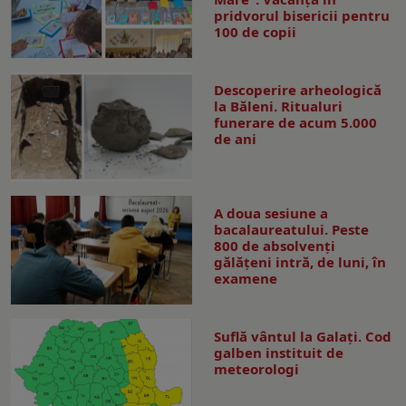
pridvorul bisericii pentru
100 de copii
Descoperire arheologică
la Băleni. Ritualuri
funerare de acum 5.000
de ani
A doua sesiune a
bacalaureatului. Peste
800 de absolvenţi
gălăţeni intră, de luni, în
examene
Suflă vântul la Galaţi. Cod
galben instituit de
meteorologi