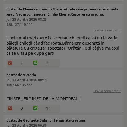
postat de Eheee ce vremuri.Toate fetițele care puteau să facă roata
,erau Nadia comăneci si Emilia Eberle.Restul erau în juriu.
Joi, 23 Aprilie 2026 08:25
128.127.119.***
Link la comentariu
Unele mai mărișoare își scoteau chiloțeii ca să nu le vada
băieții chiloții când fac roata.Bârna era desenată in
bătătură Cu creta.Iar spectatori:Orătăniile si câțiva mucoși
ce se uitau pe după gard
7
2
postat de Victoria
Joi, 23 Aprilie 2026 08:15
109.166.135.***
Link la comentariu
CINSTE ,,EROINEI" DE LA MONTREAL !
0
11
postat de Georgeta Buhnici, feminista crestina
Joi, 23 Aprilie 2026 06:36