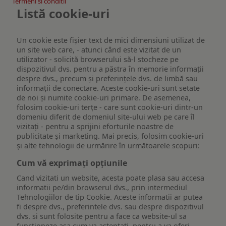
Termeni si conditii
Listă cookie-uri
Un cookie este fişier text de mici dimensiuni utilizat de
un site web care, - atunci când este vizitat de un
utilizator - solicită browserului să-l stocheze pe
dispozitivul dvs. pentru a păstra în memorie informații
despre dvs., precum și preferințele dvs. de limbă sau
informații de conectare. Aceste cookie-uri sunt setate
de noi și numite cookie-uri primare. De asemenea,
folosim cookie-uri terțe - care sunt cookie-uri dintr-un
domeniu diferit de domeniul site-ului web pe care îl
vizitați - pentru a sprijini eforturile noastre de
publicitate și marketing. Mai precis, folosim cookie-uri
și alte tehnologii de urmărire în următoarele scopuri:
Cum vă exprimați opțiunile
Cand vizitati un website, acesta poate plasa sau accesa
informatii pe/din browserul dvs., prin intermediul
Tehnologiilor de tip Cookie. Aceste informatii ar putea
fi despre dvs., preferintele dvs. sau despre dispozitivul
dvs. si sunt folosite pentru a face ca website-ul sa
functioneze asa cum va asteptati, pentru a va oferi