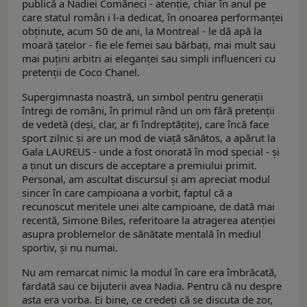
publică a Nadiei Comăneci - atenţie, chiar în anul pe
care statul român i l-a dedicat, în onoarea performanţei
obţinute, acum 50 de ani, la Montreal - le dă apă la
moară ţaţelor - fie ele femei sau bărbaţi, mai mult sau
mai puţini arbitri ai eleganţei sau simpli influenceri cu
pretenţii de Coco Chanel.
Supergimnasta noastră, un simbol pentru generaţii
întregi de români, în primul rând un om fără pretenţii
de vedetă (deşi, clar, ar fi îndreptăţite), care încă face
sport zilnic şi are un mod de viaţă sănătos, a apărut la
Gala LAUREUS - unde a fost onorată în mod special - şi
a ţinut un discurs de acceptare a premiului primit.
Personal, am ascultat discursul şi am apreciat modul
sincer în care campioana a vorbit, faptul că a
recunoscut meritele unei alte campioane, de dată mai
recentă, Simone Biles, referitoare la atragerea atenţiei
asupra problemelor de sănătate mentală în mediul
sportiv, şi nu numai.
Nu am remarcat nimic la modul în care era îmbrăcată,
fardată sau ce bijuterii avea Nadia. Pentru că nu despre
asta era vorba. Ei bine, ce credeţi că se discuta de zor,