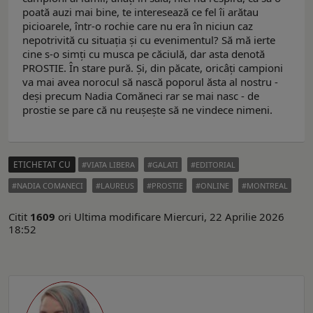
poată auzi mai bine, te interesează ce fel îi arătau
picioarele, într-o rochie care nu era în niciun caz
nepotrivită cu situaţia şi cu evenimentul? Să mă ierte
cine s-o simţi cu musca pe căciulă, dar asta denotă
PROSTIE. În stare pură. Şi, din păcate, oricâţi campioni
va mai avea norocul să nască poporul ăsta al nostru -
deşi precum Nadia Comăneci rar se mai nasc - de
prostie se pare că nu reuşeşte să ne vindece nimeni.
ETICHETAT CU
VIATA LIBERA
GALATI
EDITORIAL
NADIA COMANECI
LAUREUS
PROSTIE
ONLINE
MONTREAL
Citit
1609
ori
Ultima modificare Miercuri, 22 Aprilie 2026
18:52