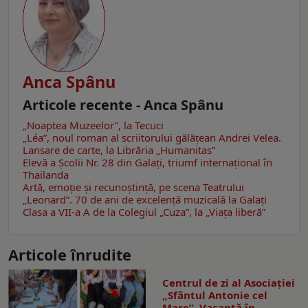
Anca Spânu
Articole recente - Anca Spânu
„Noaptea Muzeelor”, la Tecuci
„Léa”, noul roman al scriitorului gălăţean Andrei Velea.
Lansare de carte, la Librăria „Humanitas”
Elevă a Școlii Nr. 28 din Galați, triumf internațional în
Thailanda
Artă, emoţie şi recunoştinţă, pe scena Teatrului
„Leonard”. 70 de ani de excelență muzicală la Galaţi
Clasa a VII-a A de la Colegiul „Cuza”, la „Viaţa liberă”
Articole înrudite
Centrul de zi al Asociației
„Sfântul Antonie cel
Mare”. Vacanță în