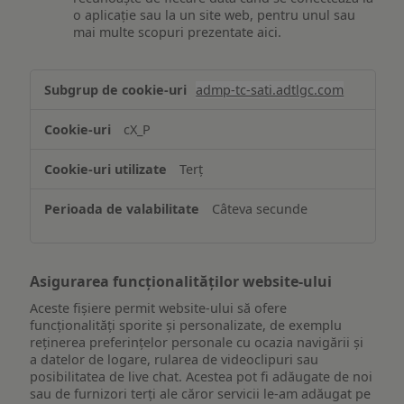
o aplicație sau la un site web, pentru unul sau
mai multe scopuri prezentate aici.
Stocarea
admp-tc-sati.adtlgc.com
și/sau
accesarea
cX_P
informațiilor
de
Terț
pe
un
Câteva secunde
dispozitiv
Asigurarea funcționalităților website-ului
Aceste fișiere permit website-ului să ofere
funcționalități sporite și personalizate, de exemplu
reţinerea preferinţelor personale cu ocazia navigării și
a datelor de logare, rularea de videoclipuri sau
posibilitatea de live chat. Acestea pot fi adăugate de noi
sau de furnizori terți ale căror servicii le-am adăugat pe