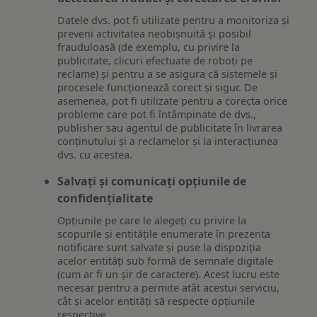
Datele dvs. pot fi utilizate pentru a monitoriza și
preveni activitatea neobișnuită și posibil
frauduloasă (de exemplu, cu privire la
publicitate, clicuri efectuate de roboți pe
reclame) și pentru a se asigura că sistemele și
procesele funcționează corect și sigur. De
asemenea, pot fi utilizate pentru a corecta orice
probleme care pot fi întâmpinate de dvs.,
publisher sau agentul de publicitate în livrarea
conținutului și a reclamelor și la interacțiunea
dvs. cu acestea.
Salvați și comunicați opțiunile de
confidențialitate
Opțiunile pe care le alegeți cu privire la
scopurile și entitățile enumerate în prezenta
notificare sunt salvate și puse la dispoziția
acelor entități sub formă de semnale digitale
(cum ar fi un șir de caractere). Acest lucru este
necesar pentru a permite atât acestui serviciu,
cât și acelor entități să respecte opțiunile
respective.