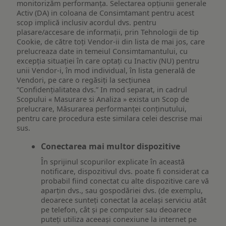
monitorizăm performanța. Selectarea opțiunii generale
Activ (DA) in coloana de Consimtamant pentru acest
scop implică inclusiv acordul dvs. pentru
plasare/accesare de informații, prin Tehnologii de tip
Cookie, de către toți Vendor-ii din lista de mai jos, care
prelucreaza date in temeiul Consimtamantului, cu
excepția situației în care optați cu Inactiv (NU) pentru
unii Vendor-i, în mod individual, în lista generală de
Vendori, pe care o regăsiți la secțiunea
“Confidențialitatea dvs.” In mod separat, in cadrul
Scopului « Masurare si Analiza » exista un Scop de
prelucrare, Măsurarea performanței conținutului,
pentru care procedura este similara celei descrise mai
sus.
Conectarea mai multor dispozitive
În sprijinul scopurilor explicate în această
notificare, dispozitivul dvs. poate fi considerat ca
probabil fiind conectat cu alte dispozitive care vă
aparțin dvs., sau gospodăriei dvs. (de exemplu,
deoarece sunteți conectat la același serviciu atât
pe telefon, cât și pe computer sau deoarece
puteți utiliza aceeași conexiune la internet pe