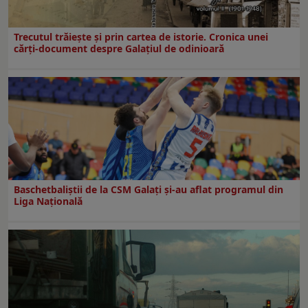
Trecutul trăiește și prin cartea de istorie. Cronica unei
cărți-document despre Galațiul de odinioară
Baschetbaliștii de la CSM Galați și-au aflat programul din
Liga Națională