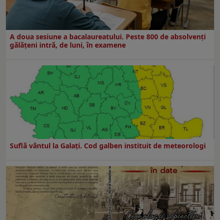
A doua sesiune a bacalaureatului. Peste 800 de absolvenţi
gălăţeni intră, de luni, în examene
Suflă vântul la Galaţi. Cod galben instituit de meteorologi