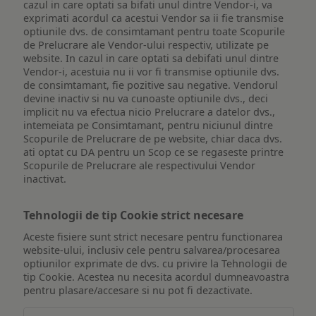
cazul in care optati sa bifati unul dintre Vendor-i, va
exprimati acordul ca acestui Vendor sa ii fie transmise
optiunile dvs. de consimtamant pentru toate Scopurile
de Prelucrare ale Vendor-ului respectiv, utilizate pe
website. In cazul in care optati sa debifati unul dintre
Vendor-i, acestuia nu ii vor fi transmise optiunile dvs.
de consimtamant, fie pozitive sau negative. Vendorul
devine inactiv si nu va cunoaste optiunile dvs., deci
implicit nu va efectua nicio Prelucrare a datelor dvs.,
intemeiata pe Consimtamant, pentru niciunul dintre
Scopurile de Prelucrare de pe website, chiar daca dvs.
ati optat cu DA pentru un Scop ce se regaseste printre
Scopurile de Prelucrare ale respectivului Vendor
inactivat.
Tehnologii de tip Cookie strict necesare
Aceste fisiere sunt strict necesare pentru functionarea
website-ului, inclusiv cele pentru salvarea/procesarea
optiunilor exprimate de dvs. cu privire la Tehnologii de
tip Cookie. Acestea nu necesita acordul dumneavoastra
pentru plasare/accesare si nu pot fi dezactivate.
Tehnologii