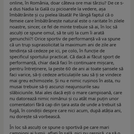
online, în România, doar câteva ore mai târziu? De ce s-
a dus Nadia la Gală cu picioarele la vedere, aşa
îmbătrânite şi cu pielea lăsată! Pe lângă faptul că o
femeie care îmbătrâneşte natural este o raritate în zilele
noastre, sincer, ce fel de minte trebuie să ai, în loc să
asculţi ce spune omul, să te uiţi la cum îi arată
genunchii?! Orice sportiv de performanţă vă va spune
că un trup suprasolicitat la maximum ani de zile are
tendinţa să cedeze pe ici, pe colo, în funcţie de
specificul sportului practicat. Că dacă ai făcut sport de
performanţă, chiar dacă faci în continuare mişcare,
pentru întreţinere, la peste 60 de ani ai toate şansele să
faci varice, să-ţi cedeze articulaţiile sau să ţi se vindece
mai greu echimozele. Şi nu e nimic ruşinos în asta, nu
musai trebuie să-ţi ascunzi neajunsurile sau
slăbiciunile. Mai ales dacă eşti o mare campioană, care
nu datorează nimic nimănui şi cu atât mai puţin unor
comentatori fără cap din ţara asta de unde a trebuit să
fugă, în condiţii despre care nici acum, după atâţia ani,
nu doreşte să vorbească.
În loc să asculţi ce spune o sportivă pe care mari
campioni ai lumii, aflaţi în sală, nici nu respiră, ca să o