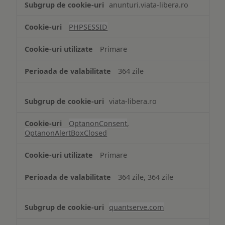
anunturi.viata-libera.ro
de
tip
PHPSESSID
Cookie
strict
Primare
necesare
364 zile
viata-libera.ro
OptanonConsent
,
OptanonAlertBoxClosed
Primare
364 zile, 364 zile
quantserve.com