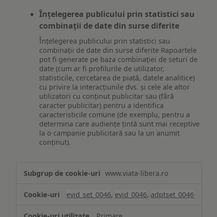
Înțelegerea publicului prin statistici sau
combinații de date din surse diferite
Înțelegerea publicului prin statistici sau
combinații de date din surse diferite Rapoartele
pot fi generate pe baza combinației de seturi de
date (cum ar fi profilurile de utilizator,
statisticile, cercetarea de piață, datele analitice)
cu privire la interacțiunile dvs. și cele ale altor
utilizatori cu conținut publicitar sau (fără
caracter publicitar) pentru a identifica
caracteristicile comune (de exemplu, pentru a
determina care audiențe țintă sunt mai receptive
la o campanie publicitară sau la un anumit
conținut).
Măsurare
www.viata-libera.ro
și
analiză
evid_set_0046
,
evid_0046
,
adptset_0046
Primare