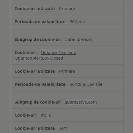
strict
Primare
necesare
364 zile
viata-libera.ro
OptanonConsent
,
OptanonAlertBoxClosed
Primare
364 zile, 364 zile
quantserve.com
mc, d
Terț