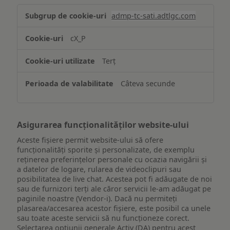
Stocarea
admp-tc-sati.adtlgc.com
și/sau
accesarea
cX_P
informațiilor
de
Terț
pe
un
Câteva secunde
dispozitiv
Asigurarea funcționalităților website-ului
Aceste fișiere permit website-ului să ofere
funcționalități sporite și personalizate, de exemplu
reţinerea preferinţelor personale cu ocazia navigării și
a datelor de logare, rularea de videoclipuri sau
posibilitatea de live chat. Acestea pot fi adăugate de noi
sau de furnizori terți ale căror servicii le-am adăugat pe
paginile noastre (Vendor-i). Dacă nu permiteți
plasarea/accesarea acestor fișiere, este posibil ca unele
sau toate aceste servicii să nu funcționeze corect.
Selectarea opțiunii generale Activ (DA) pentru acest