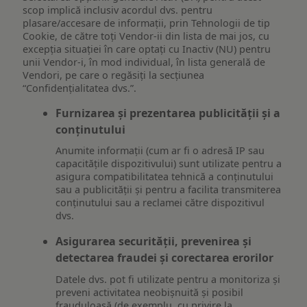
scop implică inclusiv acordul dvs. pentru
plasare/accesare de informații, prin Tehnologii de tip
Cookie, de către toți Vendor-ii din lista de mai jos, cu
excepția situației în care optați cu Inactiv (NU) pentru
unii Vendor-i, în mod individual, în lista generală de
Vendori, pe care o regăsiți la secțiunea
“Confidențialitatea dvs.”.
Furnizarea și prezentarea publicității și a
conținutului
Anumite informații (cum ar fi o adresă IP sau
capacitățile dispozitivului) sunt utilizate pentru a
asigura compatibilitatea tehnică a conținutului
sau a publicității și pentru a facilita transmiterea
conținutului sau a reclamei către dispozitivul
dvs.
Asigurarea securității, prevenirea și
detectarea fraudei și corectarea erorilor
Datele dvs. pot fi utilizate pentru a monitoriza și
preveni activitatea neobișnuită și posibil
frauduloasă (de exemplu, cu privire la