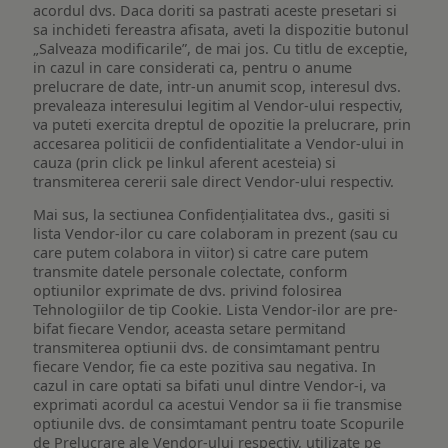
acordul dvs. Daca doriti sa pastrati aceste presetari si
sa inchideti fereastra afisata, aveti la dispozitie butonul
„Salveaza modificarile”, de mai jos. Cu titlu de exceptie,
in cazul in care considerati ca, pentru o anume
prelucrare de date, intr-un anumit scop, interesul dvs.
prevaleaza interesului legitim al Vendor-ului respectiv,
va puteti exercita dreptul de opozitie la prelucrare, prin
accesarea politicii de confidentialitate a Vendor-ului in
cauza (prin click pe linkul aferent acesteia) si
transmiterea cererii sale direct Vendor-ului respectiv.
Mai sus, la sectiunea Confidențialitatea dvs., gasiti si
lista Vendor-ilor cu care colaboram in prezent (sau cu
care putem colabora in viitor) si catre care putem
transmite datele personale colectate, conform
optiunilor exprimate de dvs. privind folosirea
Tehnologiilor de tip Cookie. Lista Vendor-ilor are pre-
bifat fiecare Vendor, aceasta setare permitand
transmiterea optiunii dvs. de consimtamant pentru
fiecare Vendor, fie ca este pozitiva sau negativa. In
cazul in care optati sa bifati unul dintre Vendor-i, va
exprimati acordul ca acestui Vendor sa ii fie transmise
optiunile dvs. de consimtamant pentru toate Scopurile
de Prelucrare ale Vendor-ului respectiv, utilizate pe