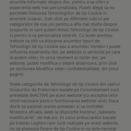
anumite informatii despre dvs. pentru a va oferi o
experienta web mai personalizata. Puteti alege sa nu
permiteti folosirea Tehnologiilor de tip Cookie in
anumite scopuri. Dati click pe diferitele rubrici ale
categoriilor de mai jos pentru a afla mai multe despre
scopurile in care putem folosi Tehnologii de tip Cookie
si pentru a va personaliza setarile. Cu toate acestea,
trebuie sa stiti ca blocarea anumitor tipuri de
Tehnologii de tip Cookie sau a anumitor Vendor-i poate
influenta experienta dvs. pe website si serviciile pe care
le putem oferi. In orice moment al vizitei dvs. pe
website, puteti modifica o setare anterioara, prin click
pe sectiunea Modifica setari confidentialitate, din josul
paginii.
Toate categoriile de Tehnologii de tip Cookie din cadrul
Scopurilor de Prelucrare bazate pe Consimtamant sunt
presetate INACTIVE pe acest website (cu exceptia celor
strict necesare pentru functionarea website-ului). Daca
doriti sa pastrati aceste presetari si sa inchideti
fereastra afisata, aveti la dispozitie butonul „Salveaza
modificarile”, de mai jos. In cazul prelucrarilor bazate
pe Interes Legitim care sunt realizate pe acest website,
nu se plaseaza fisiere de tip Cookie si nu este necesar