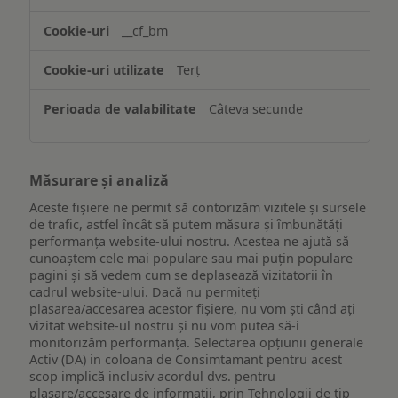
funcționalităților
website-
__cf_bm
ului
Terț
Câteva secunde
Măsurare și analiză
Aceste fișiere ne permit să contorizăm vizitele și sursele
de trafic, astfel încât să putem măsura și îmbunătăți
performanța website-ului nostru. Acestea ne ajută să
cunoaștem cele mai populare sau mai puțin populare
pagini și să vedem cum se deplasează vizitatorii în
cadrul website-ului. Dacă nu permiteți
plasarea/accesarea acestor fișiere, nu vom ști când ați
vizitat website-ul nostru și nu vom putea să-i
monitorizăm performanța. Selectarea opțiunii generale
Activ (DA) in coloana de Consimtamant pentru acest
scop implică inclusiv acordul dvs. pentru
plasare/accesare de informații, prin Tehnologii de tip