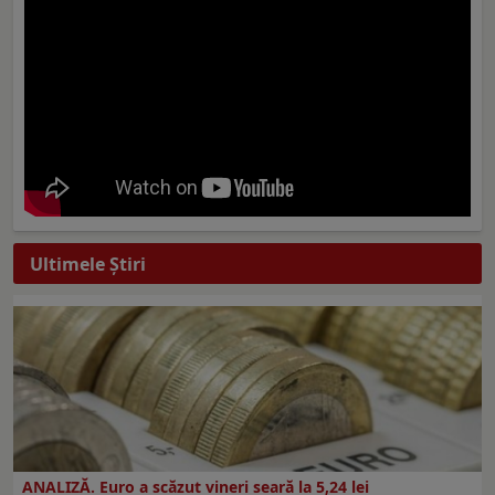
Ultimele Ştiri
ANALIZĂ. Euro a scăzut vineri seară la 5,24 lei