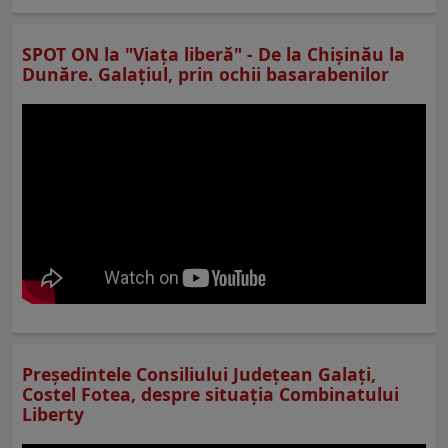
SPOT ON la "Viaţa liberă" - De la Chișinău la
Dunăre. Galațiul, prin ochii basarabenilor
Preşedintele Consiliului Judeţean Galaţi,
Costel Fotea, despre situaţia Combinatului
Liberty