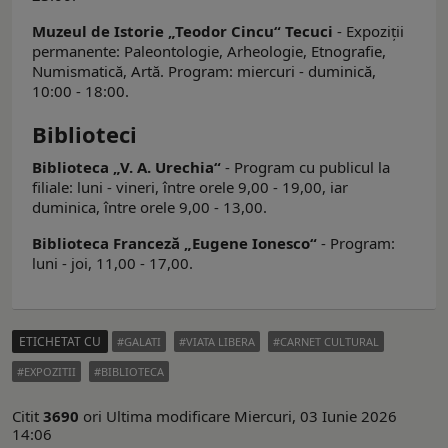
Muzeul de Istorie „Teodor Cincu“ Tecuci
- Expoziţii
permanente: Paleontologie, Arheologie, Etnografie,
Numismatică, Artă. Program: miercuri - duminică,
10:00 - 18:00.
Biblioteci
Biblioteca „V. A. Urechia“
- Program cu publicul la
filiale: luni - vineri, între orele 9,00 - 19,00, iar
duminica, între orele 9,00 - 13,00.
Biblioteca Franceză „Eugene Ionesco“
- Program:
luni - joi, 11,00 - 17,00.
ETICHETAT CU
GALATI
VIATA LIBERA
CARNET CULTURAL
EXPOZITII
BIBLIOTECA
Citit
3690
ori
Ultima modificare Miercuri, 03 Iunie 2026
14:06