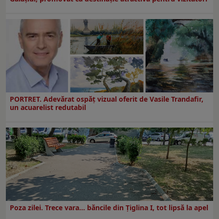
PORTRET. Adevărat ospăț vizual oferit de Vasile Trandafir,
un acuarelist redutabil
Poza zilei. Trece vara… băncile din Ţiglina I, tot lipsă la apel