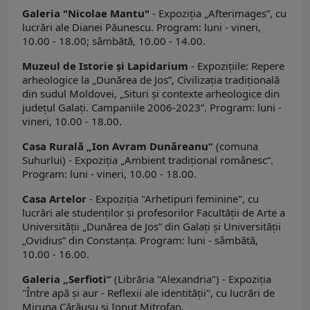
Galeria "Nicolae Mantu"
- Expoziţia „Afterimagesˮ, cu
lucrări ale Dianei Păunescu. Program: luni - vineri,
10.00 - 18.00; sâmbătă, 10.00 - 14.00.
Muzeul de Istorie şi Lapidarium
- Expoziţiile: Repere
arheologice la „Dunărea de Jos”, Civilizaţia tradiţională
din sudul Moldovei, „Situri şi contexte arheologice din
judeţul Galaţi. Campaniile 2006-2023”. Program: luni -
vineri, 10.00 - 18.00.
Casa Rurală „Ion Avram Dunăreanu“
(comuna
Suhurlui) - Expoziţia „Ambient tradiţional românesc“.
Program: luni - vineri, 10.00 - 18.00.
Casa Artelor
- Expoziţia "Arhetipuri feminine", cu
lucrări ale studenţilor şi profesorilor Facultăţii de Arte a
Universităţii „Dunărea de Jos” din Galaţi şi Universităţii
„Ovidius” din Constanța. Program: luni - sâmbătă,
10.00 - 16.00.
Galeria
„
Serfioti
“
(Librăria "Alexandria") - Expoziția
"Între apă şi aur - Reflexii ale identității", cu lucrări de
Miruna Cărăuşu şi Ionuț Mitrofan.