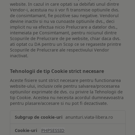
website. In cazul in care optati sa debifati unul dintre
Vendor-i, acestuia nu ii vor fi transmise optiunile dvs.
de consimtamant, fie pozitive sau negative. Vendorul
devine inactiv si nu va cunoaste optiunile dvs., deci
implicit nu va efectua nicio Prelucrare a datelor dvs.,
intemeiata pe Consimtamant, pentru niciunul dintre
Scopurile de Prelucrare de pe website, chiar daca dvs.
ati optat cu DA pentru un Scop ce se regaseste printre
Scopurile de Prelucrare ale respectivului Vendor
inactivat.
Tehnologii de tip Cookie strict necesare
Aceste fisiere sunt strict necesare pentru functionarea
website-ului, inclusiv cele pentru salvarea/procesarea
optiunilor exprimate de dvs. cu privire la Tehnologii de
tip Cookie. Acestea nu necesita acordul dumneavoastra
pentru plasare/accesare si nu pot fi dezactivate.
Tehnologii
anunturi.viata-libera.ro
de
tip
PHPSESSID
Cookie