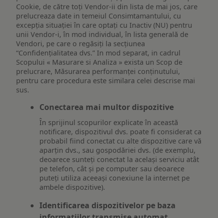
Cookie, de către toți Vendor-ii din lista de mai jos, care
prelucreaza date in temeiul Consimtamantului, cu
excepția situației în care optați cu Inactiv (NU) pentru
unii Vendor-i, în mod individual, în lista generală de
Vendori, pe care o regăsiți la secțiunea
“Confidențialitatea dvs.” In mod separat, in cadrul
Scopului « Masurare si Analiza » exista un Scop de
prelucrare, Măsurarea performanței conținutului,
pentru care procedura este similara celei descrise mai
sus.
Conectarea mai multor dispozitive
În sprijinul scopurilor explicate în această
notificare, dispozitivul dvs. poate fi considerat ca
probabil fiind conectat cu alte dispozitive care vă
aparțin dvs., sau gospodăriei dvs. (de exemplu,
deoarece sunteți conectat la același serviciu atât
pe telefon, cât și pe computer sau deoarece
puteți utiliza aceeași conexiune la internet pe
ambele dispozitive).
Identificarea dispozitivelor pe baza
informațiilor transmise automat