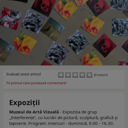
Evaluaţi acest articol
(0 voturi)
Fii primul care postează comentarii!
Expoziţii
Muzeul de Artă Vizuală
- Expoziția de grup
„Interferențeˮ, cu lucrări de pictură, sculptură, grafică și
tapiserie. Program: miercuri - duminică, 9.00 - 16.30.