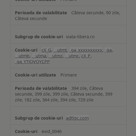
Câteva secunde, 90 zile,
Câteva secunde
viata-libera.ro
cX_G
,
__utmt
,
_ga_xxxxxxxxxx
,
_ga
,
__utmb
,
__utma
,
__utmz
,
__utmc
,
cX_P
,
_ga_YTJQVQYCPP
Primare
394 zile, Câteva
secunde, 399 zile, 399 zile, Câteva secunde, 399
zile, 182 zile, 364 zile, 394 zile, 729 zile
adtlgc.com
evid_0046