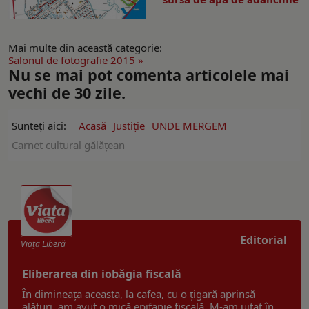
Mai multe din această categorie:
Salonul de fotografie 2015 »
Nu se mai pot comenta articolele mai
vechi de 30 zile.
Sunteți aici:
Acasă
Justiție
UNDE MERGEM
Carnet cultural gălățean
Editorial
Viaţa Liberă
Eliberarea din iobăgia fiscală
În dimineața aceasta, la cafea, cu o țigară aprinsă
alături, am avut o mică epifanie fiscală. M-am uitat în