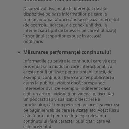
Dispozitivul dvs. poate fi diferențiat de alte
dispozitive pe baza informațiilor pe care le
trimite automat atunci când accesează internetul
(de exemplu, adresa IP a conexiunii dvs. la
internet sau tipul de browser pe care îl utilizați)
în sprijinul scopurilor expuse în această
notificare.
Măsurarea performanței conținutului
Informațiile cu privire la conținutul care vă este
prezentat și la modul în care interacționați cu
acesta pot fi utilizate pentru a stabili dacă, de
exemplu, conținutul (fără caracter publicitar) a
ajuns la publicul vizat și dacă corespunde
intereselor dvs. De exemplu, indiferent dacă
citiți un articol, vizionați un videoclip, ascultați
un podcast sau vizualizați o descriere a
produsului, cât timp petreceți pe acest serviciu și
pe paginile web pe care le vizitați etc. Acest lucru
este foarte util pentru a înțelege relevanța
conținutului (fără caracter publicitar) care vă
este prezentat.