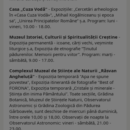
Casa „Cuza Vodă“
- Expoziţiile: „Cercetări arheologice
în «Casa Cuza Vodă»“, „Mihail Kogălniceanu şi epoca
sa“, „Unirea Principatelor Române“ ş.a. Program: luni -
vineri, 10.00 - 18.00.
Muzeul Istoriei, Culturii şi Spiritualităţii Creştine
-
Expoziţia permanentă - icoane, cărţi vechi, veşminte
liturgice ş.a, Expoziția de etnografie “Ținutul
pădurenilor. Memorii pentru viitor”. Program: marți -
sâmbătă, 9.00 - 17.00.
Complexul Muzeal de Ştiinţe ale Naturii „Răsvan
Angheluţă“
- Expoziţia temporară "Apa ne spune
povestea", Expoziția itinerantă de fotografie "Best of
FORONA", Expoziția temporară „Cristale și minerale -
Știința din inima Pământului”. Toate secţiile, Grădina
Botanică, Muzeul de Ştiinţele Naturii, Observatorul
Astronomic şi Grădina Zoologică din Pădurea
Gârboavele, sunt deschise de miercuri până duminică,
între orele 10,00 şi 18,00. Observații de noapte la
Observatorul Astronomic: vineri - sâmbătă, 21.00 -
23.00.