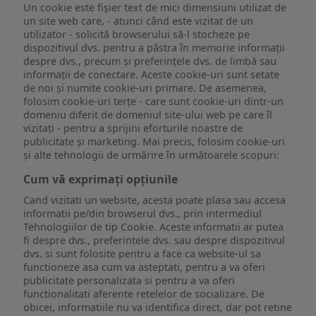
Un cookie este fişier text de mici dimensiuni utilizat de
un site web care, - atunci când este vizitat de un
utilizator - solicită browserului să-l stocheze pe
dispozitivul dvs. pentru a păstra în memorie informații
despre dvs., precum și preferințele dvs. de limbă sau
informații de conectare. Aceste cookie-uri sunt setate
de noi și numite cookie-uri primare. De asemenea,
folosim cookie-uri terțe - care sunt cookie-uri dintr-un
domeniu diferit de domeniul site-ului web pe care îl
vizitați - pentru a sprijini eforturile noastre de
publicitate și marketing. Mai precis, folosim cookie-uri
și alte tehnologii de urmărire în următoarele scopuri:
Cum vă exprimați opțiunile
Cand vizitati un website, acesta poate plasa sau accesa
informatii pe/din browserul dvs., prin intermediul
Tehnologiilor de tip Cookie. Aceste informatii ar putea
fi despre dvs., preferintele dvs. sau despre dispozitivul
dvs. si sunt folosite pentru a face ca website-ul sa
functioneze asa cum va asteptati, pentru a va oferi
publicitate personalizata si pentru a va oferi
functionalitati aferente retelelor de socializare. De
obicei, informatiile nu va identifica direct, dar pot retine