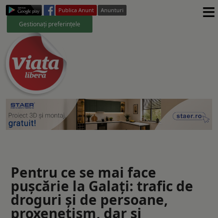
≡
Publica Anunt
Anunturi
Gestionați preferințele
Pentru ce se mai face
puşcărie la Galaţi: trafic de
droguri şi de persoane,
proxenetism, dar şi