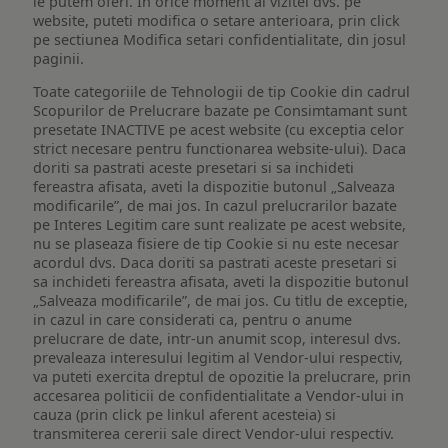
le putem oferi. In orice moment al vizitei dvs. pe
website, puteti modifica o setare anterioara, prin click
pe sectiunea Modifica setari confidentialitate, din josul
paginii.
Toate categoriile de Tehnologii de tip Cookie din cadrul
Scopurilor de Prelucrare bazate pe Consimtamant sunt
presetate INACTIVE pe acest website (cu exceptia celor
strict necesare pentru functionarea website-ului). Daca
doriti sa pastrati aceste presetari si sa inchideti
fereastra afisata, aveti la dispozitie butonul „Salveaza
modificarile”, de mai jos. In cazul prelucrarilor bazate
pe Interes Legitim care sunt realizate pe acest website,
nu se plaseaza fisiere de tip Cookie si nu este necesar
acordul dvs. Daca doriti sa pastrati aceste presetari si
sa inchideti fereastra afisata, aveti la dispozitie butonul
„Salveaza modificarile”, de mai jos. Cu titlu de exceptie,
in cazul in care considerati ca, pentru o anume
prelucrare de date, intr-un anumit scop, interesul dvs.
prevaleaza interesului legitim al Vendor-ului respectiv,
va puteti exercita dreptul de opozitie la prelucrare, prin
accesarea politicii de confidentialitate a Vendor-ului in
cauza (prin click pe linkul aferent acesteia) si
transmiterea cererii sale direct Vendor-ului respectiv.