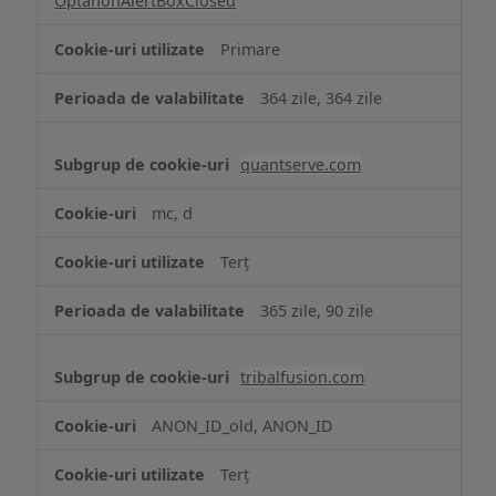
OptanonAlertBoxClosed
Primare
364 zile, 364 zile
quantserve.com
mc, d
Terț
365 zile, 90 zile
tribalfusion.com
ANON_ID_old, ANON_ID
Terț