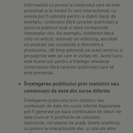
Informațiile cu privire la conținutul care vă este
prezentat și la modul în care interacționați cu
acesta pot fi utilizate pentru a stabili dacă, de
exemplu, conținutul (fără caracter publicitar) a
ajuns la publicul vizat și dacă corespunde
intereselor dvs. De exemplu, indiferent dacă
citiți un articol, vizionați un videoclip, ascultați
un podcast sau vizualizați o descriere a
produsului, cât timp petreceți pe acest serviciu și
pe paginile web pe care le vizitați etc. Acest lucru
este foarte util pentru a înțelege relevanța
conținutului (fără caracter publicitar) care vă
este prezentat.
Înțelegerea publicului prin statistici sau
combinații de date din surse diferite
Înțelegerea publicului prin statistici sau
combinații de date din surse diferite Rapoartele
pot fi generate pe baza combinației de seturi de
date (cum ar fi profilurile de utilizator,
statisticile, cercetarea de piață, datele analitice)
cu privire la interacțiunile dvs. și cele ale altor