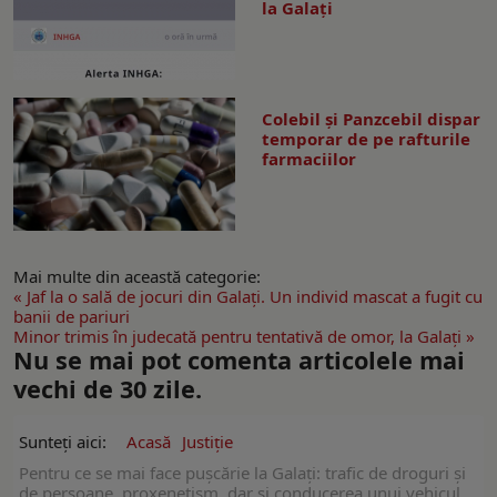
la Galaţi
Colebil și Panzcebil dispar
temporar de pe rafturile
farmaciilor
Mai multe din această categorie:
« Jaf la o sală de jocuri din Galați. Un individ mascat a fugit cu
banii de pariuri
Minor trimis în judecată pentru tentativă de omor, la Galaţi »
Nu se mai pot comenta articolele mai
vechi de 30 zile.
Sunteți aici:
Acasă
Justiție
Pentru ce se mai face puşcărie la Galaţi: trafic de droguri şi
de persoane, proxenetism, dar şi conducerea unui vehicul