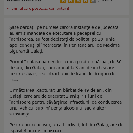
Fii primul care postează comentarii!
Şase bărbaţi, pe numele cărora instanțele de judecată
au emis mandate de executare a pedepsei cu
închisoarea, au fost depistaţi de polițiști pe 29 iunie,
apoi conduşi şi încarceraţi în Penitenciarul de Maximă
Siguranță Galați.
Primul în plasa oamenilor legii a picat un bărbat, de 30
de ani, din Galați, condamnat la 3 ani de închisoare
pentru săvârșirea infracțiunii de trafic de droguri de
risc.
Următoarea „captură”: un bărbat de 49 de ani, din
Galaţi, care are de executat 2 ani și 11 luni de
închisoare pentru săvârșirea infracțiunii de conducerea
unui vehicul sub influența alcoolului sau a altor
substanțe.
Pentru proxenetism, un alt individ, tot din Galaţi, are de
ispăşit 4 ani de închisoare.