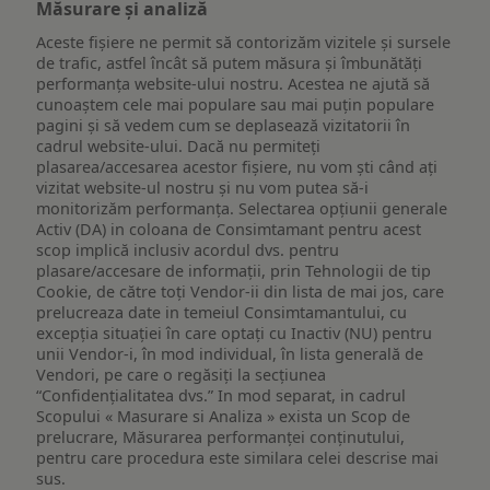
Măsurare și analiză
Aceste fișiere ne permit să contorizăm vizitele și sursele
de trafic, astfel încât să putem măsura și îmbunătăți
performanța website-ului nostru. Acestea ne ajută să
cunoaștem cele mai populare sau mai puțin populare
pagini și să vedem cum se deplasează vizitatorii în
cadrul website-ului. Dacă nu permiteți
plasarea/accesarea acestor fișiere, nu vom ști când ați
vizitat website-ul nostru și nu vom putea să-i
monitorizăm performanța. Selectarea opțiunii generale
Activ (DA) in coloana de Consimtamant pentru acest
scop implică inclusiv acordul dvs. pentru
plasare/accesare de informații, prin Tehnologii de tip
Cookie, de către toți Vendor-ii din lista de mai jos, care
prelucreaza date in temeiul Consimtamantului, cu
excepția situației în care optați cu Inactiv (NU) pentru
unii Vendor-i, în mod individual, în lista generală de
Vendori, pe care o regăsiți la secțiunea
“Confidențialitatea dvs.” In mod separat, in cadrul
Scopului « Masurare si Analiza » exista un Scop de
prelucrare, Măsurarea performanței conținutului,
pentru care procedura este similara celei descrise mai
sus.