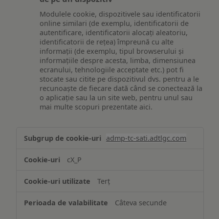
Modulele cookie, dispozitivele sau identificatorii
online similari (de exemplu, identificatorii de
autentificare, identificatorii alocați aleatoriu,
identificatorii de rețea) împreună cu alte
informații (de exemplu, tipul browserului și
informațiile despre acesta, limba, dimensiunea
ecranului, tehnologiile acceptate etc.) pot fi
stocate sau citite pe dispozitivul dvs. pentru a le
recunoaște de fiecare dată când se conectează la
o aplicație sau la un site web, pentru unul sau
mai multe scopuri prezentate aici.
Stocarea
admp-tc-sati.adtlgc.com
și/sau
accesarea
cX_P
informațiilor
de
Terț
pe
un
Câteva secunde
dispozitiv