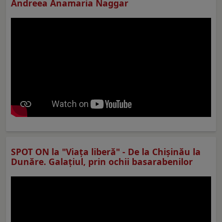
Andreea Anamaria Naggar
SPOT ON la "Viaţa liberă" - De la Chișinău la
Dunăre. Galațiul, prin ochii basarabenilor