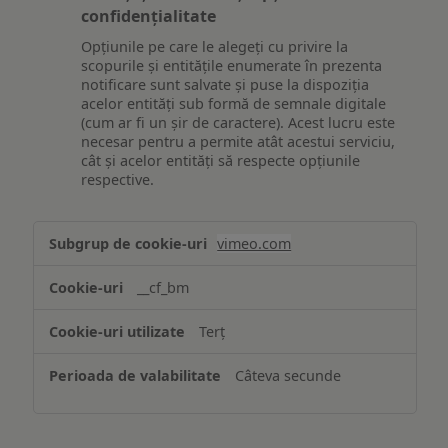
confidențialitate
Opțiunile pe care le alegeți cu privire la
scopurile și entitățile enumerate în prezenta
notificare sunt salvate și puse la dispoziția
acelor entități sub formă de semnale digitale
(cum ar fi un șir de caractere). Acest lucru este
necesar pentru a permite atât acestui serviciu,
cât și acelor entități să respecte opțiunile
respective.
Asigurarea
vimeo.com
funcționalităților
website-
__cf_bm
ului
Terț
Câteva secunde