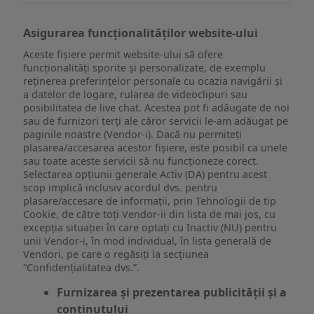
Asigurarea funcționalităților website-ului
Aceste fișiere permit website-ului să ofere
funcționalități sporite și personalizate, de exemplu
reţinerea preferinţelor personale cu ocazia navigării și
a datelor de logare, rularea de videoclipuri sau
posibilitatea de live chat. Acestea pot fi adăugate de noi
sau de furnizori terți ale căror servicii le-am adăugat pe
paginile noastre (Vendor-i). Dacă nu permiteți
plasarea/accesarea acestor fișiere, este posibil ca unele
sau toate aceste servicii să nu funcționeze corect.
Selectarea opțiunii generale Activ (DA) pentru acest
scop implică inclusiv acordul dvs. pentru
plasare/accesare de informații, prin Tehnologii de tip
Cookie, de către toți Vendor-ii din lista de mai jos, cu
excepția situației în care optați cu Inactiv (NU) pentru
unii Vendor-i, în mod individual, în lista generală de
Vendori, pe care o regăsiți la secțiunea
“Confidențialitatea dvs.”.
Furnizarea și prezentarea publicității și a
conținutului