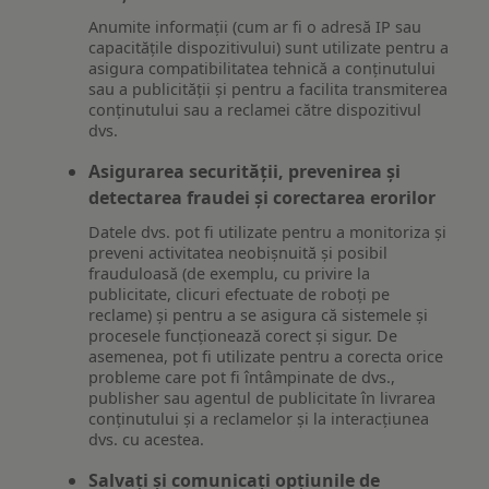
Anumite informații (cum ar fi o adresă IP sau
capacitățile dispozitivului) sunt utilizate pentru a
asigura compatibilitatea tehnică a conținutului
sau a publicității și pentru a facilita transmiterea
conținutului sau a reclamei către dispozitivul
dvs.
Asigurarea securității, prevenirea și
detectarea fraudei și corectarea erorilor
Datele dvs. pot fi utilizate pentru a monitoriza și
preveni activitatea neobișnuită și posibil
frauduloasă (de exemplu, cu privire la
publicitate, clicuri efectuate de roboți pe
reclame) și pentru a se asigura că sistemele și
procesele funcționează corect și sigur. De
asemenea, pot fi utilizate pentru a corecta orice
probleme care pot fi întâmpinate de dvs.,
publisher sau agentul de publicitate în livrarea
conținutului și a reclamelor și la interacțiunea
dvs. cu acestea.
Salvați și comunicați opțiunile de