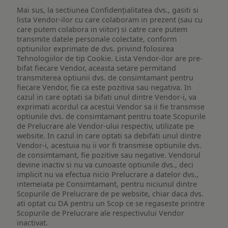
Mai sus, la sectiunea Confidențialitatea dvs., gasiti si
lista Vendor-ilor cu care colaboram in prezent (sau cu
care putem colabora in viitor) si catre care putem
transmite datele personale colectate, conform
optiunilor exprimate de dvs. privind folosirea
Tehnologiilor de tip Cookie. Lista Vendor-ilor are pre-
bifat fiecare Vendor, aceasta setare permitand
transmiterea optiunii dvs. de consimtamant pentru
fiecare Vendor, fie ca este pozitiva sau negativa. In
cazul in care optati sa bifati unul dintre Vendor-i, va
exprimati acordul ca acestui Vendor sa ii fie transmise
optiunile dvs. de consimtamant pentru toate Scopurile
de Prelucrare ale Vendor-ului respectiv, utilizate pe
website. In cazul in care optati sa debifati unul dintre
Vendor-i, acestuia nu ii vor fi transmise optiunile dvs.
de consimtamant, fie pozitive sau negative. Vendorul
devine inactiv si nu va cunoaste optiunile dvs., deci
implicit nu va efectua nicio Prelucrare a datelor dvs.,
intemeiata pe Consimtamant, pentru niciunul dintre
Scopurile de Prelucrare de pe website, chiar daca dvs.
ati optat cu DA pentru un Scop ce se regaseste printre
Scopurile de Prelucrare ale respectivului Vendor
inactivat.