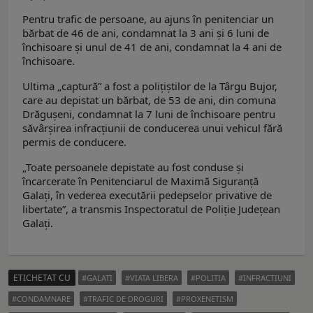
Pentru trafic de persoane, au ajuns în penitenciar un
bărbat de 46 de ani, condamnat la 3 ani și 6 luni de
închisoare şi unul de 41 de ani, condamnat la 4 ani de
închisoare.
Ultima „captură” a fost a polițiștilor de la Târgu Bujor,
care au depistat un bărbat, de 53 de ani, din comuna
Drăgușeni, condamnat la 7 luni de închisoare pentru
săvârșirea infracțiunii de conducerea unui vehicul fără
permis de conducere.
„Toate persoanele depistate au fost conduse și
încarcerate în Penitenciarul de Maximă Siguranță
Galați, în vederea executării pedepselor privative de
libertate”, a transmis Inspectoratul de Poliţie Judeţean
Galați.
ETICHETAT CU
GALATI
VIATA LIBERA
POLITIA
INFRACTIUNI
CONDAMNARE
TRAFIC DE DROGURI
PROXENETISM