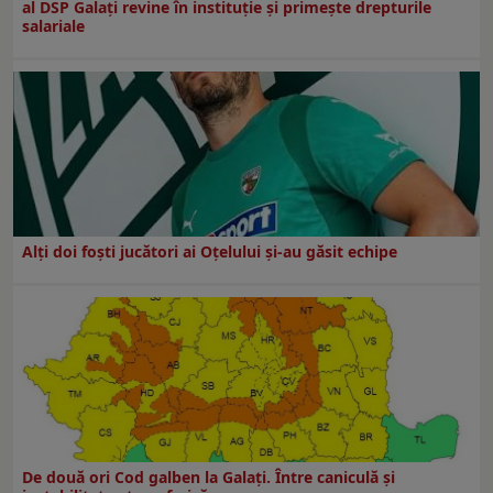
al DSP Galați revine în instituție și primește drepturile
salariale
Alți doi foști jucători ai Oțelului și-au găsit echipe
De două ori Cod galben la Galaţi. Între caniculă şi