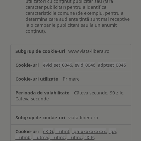
utilizatori cu conținut publicitar sau (fără
caracter publicitar) pentru a identifica
caracteristicile comune (de exemplu, pentru a
determina care audiențe țintă sunt mai receptive
la o campanie publicitară sau la un anumit
conținut).
Măsurare
www.viata-libera.ro
și
analiză
evid_set_0046
,
evid_0046
,
adptset_0046
Primare
Câteva secunde, 90 zile,
Câteva secunde
viata-libera.ro
cX_G
,
__utmt
,
_ga_xxxxxxxxxx
,
_ga
,
__utmb
,
__utma
,
__utmz
,
__utmc
,
cX_P
,