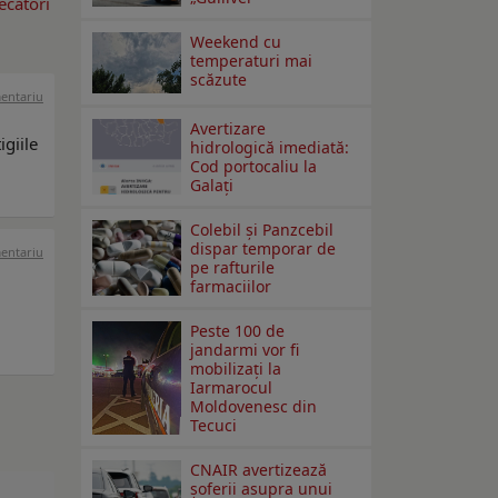
ecători
Weekend cu
temperaturi mai
scăzute
mentariu
Avertizare
igiile
hidrologică imediată:
Cod portocaliu la
Galaţi
Colebil și Panzcebil
dispar temporar de
mentariu
pe rafturile
farmaciilor
Peste 100 de
jandarmi vor fi
mobilizați la
Iarmarocul
Moldovenesc din
Tecuci
CNAIR avertizează
șoferii asupra unui