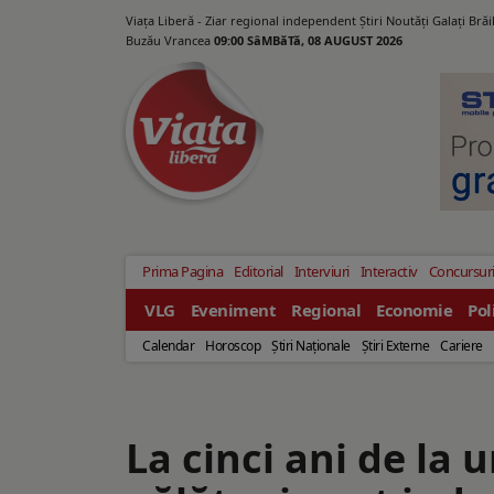
Viața Liberă - Ziar regional independent Știri Noutăți Galaţi Bră
Buzău Vrancea
09:00 SâMBăTă, 08 AUGUST 2026
Prima Pagina
Editorial
Interviuri
Interactiv
Concursur
VLG
Eveniment
Regional
Economie
Pol
Calendar
Horoscop
Ştiri Naţionale
Ştiri Externe
Cariere
La cinci ani de la 