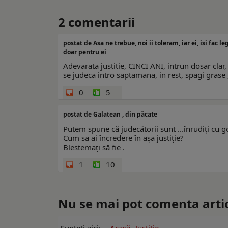
2
comentarii
postat de Asa ne trebue, noi ii toleram, iar ei, isi fac le
doar pentru ei
Adevarata justitie, CINCI ANI, intrun dosar clar, 
se judeca intro saptamana, in rest, spagi grase ,
0
5
postat de Galatean , din păcate
Putem spune că judecătorii sunt ...înrudiți cu go
Cum sa ai încredere în așa justiție?
Blestemați să fie .
1
10
Nu se mai pot comenta artico