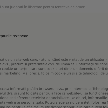
ni sunt judecați în libertate pentru tentativă de omor
pturile rezervate.
zat de un site web care, - atunci când este vizitat de un utilizator -
 dvs., precum și preferințele dvs. de limbă sau informații de conec
ookie-uri terțe - care sunt cookie-uri dintr-un domeniu diferit de 
e și marketing. Mai precis, folosim cookie-uri și alte tehnologii de
ccesa informatii pe/din browserul dvs., prin intermediul Tehnologii
ivul dvs. si sunt folosite pentru a face ca website-ul sa functionez
tionalitati aferente retelelor de socializare. De obicei, informatiile
enta web mai personalizata. Puteti alege sa nu permiteti folosirea 
de mai jos pentru a afla mai multe despre scopurile in care putem fo