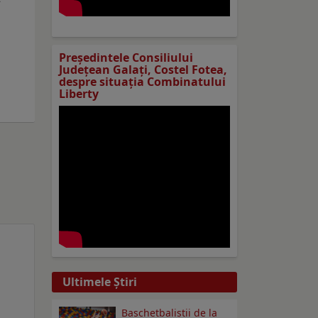
Preşedintele Consiliului
Judeţean Galaţi, Costel Fotea,
despre situaţia Combinatului
Liberty
Ultimele Ştiri
Baschetbaliștii de la