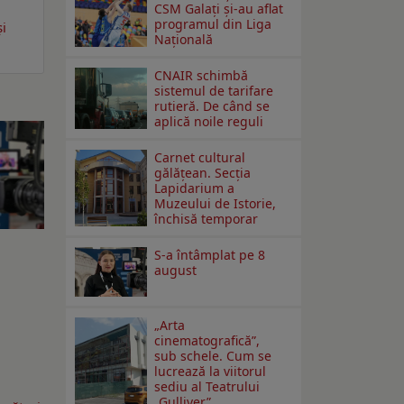
CSM Galați și-au aflat
programul din Liga
și
Națională
CNAIR schimbă
sistemul de tarifare
rutieră. De când se
aplică noile reguli
Carnet cultural
gălăţean. Secţia
Lapidarium a
Muzeului de Istorie,
închisă temporar
S-a întâmplat pe 8
august
„Arta
cinematografică”,
sub schele. Cum se
lucrează la viitorul
sediu al Teatrului
„Gulliver”