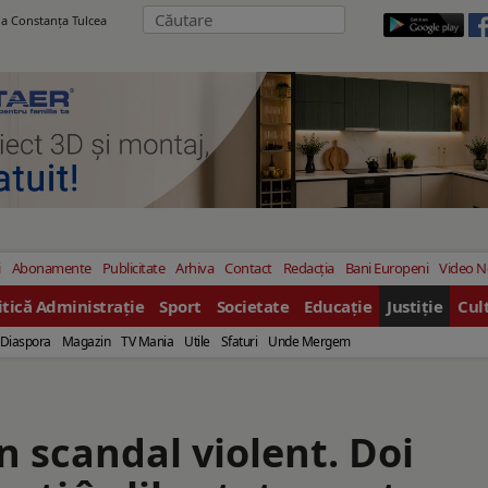
ila Constanţa Tulcea
i
Abonamente
Publicitate
Arhiva
Contact
Redacția
Bani Europeni
Video 
itică Administrație
Sport
Societate
Educație
Justiție
Cul
Diaspora
Magazin
TV Mania
Utile
Sfaturi
Unde Mergem
un scandal violent. Doi