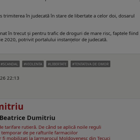
 trimiterea în judecată în stare de libertate a celor doi, dosarul
at în trecut și pentru trafic de droguri de mare risc, faptele fiind
 2020, potrivit portalului instanțelor de judecată.
SCANDAL
VIOLENTA
LIBERTATE
TENTATIVA DE OMOR
026 22:13
mitriu
 Beatrice Dumitriu
tarifare rutieră. De când se aplică noile reguli
r temporar de pe rafturile farmaciilor
 fi mobilizați la Iarmarocul Moldovenesc din Tecuci