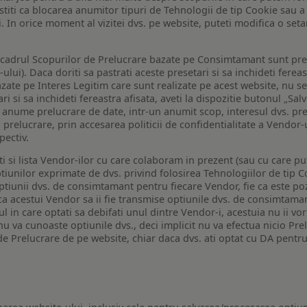
a stiti ca blocarea anumitor tipuri de Tehnologii de tip Cookie sau
i. In orice moment al vizitei dvs. pe website, puteti modifica o set
n cadrul Scopurilor de Prelucrare bazate pe Consimtamant sunt pre
lui). Daca doriti sa pastrati aceste presetari si sa inchideti fereas
bazate pe Interes Legitim care sunt realizate pe acest website, nu s
i si sa inchideti fereastra afisata, aveti la dispozitie butonul „Sal
o anume prelucrare de date, intr-un anumit scop, interesul dvs. pre
a prelucrare, prin accesarea politicii de confidentialitate a Vendor-u
pectiv.
iti si lista Vendor-ilor cu care colaboram in prezent (sau cu care p
iunilor exprimate de dvs. privind folosirea Tehnologiilor de tip Co
iunii dvs. de consimtamant pentru fiecare Vendor, fie ca este pozit
 ca acestui Vendor sa ii fie transmise optiunile dvs. de consimtama
ul in care optati sa debifati unul dintre Vendor-i, acestuia nu ii v
nu va cunoaste optiunile dvs., deci implicit nu va efectua nicio Pre
e Prelucrare de pe website, chiar daca dvs. ati optat cu DA pentru