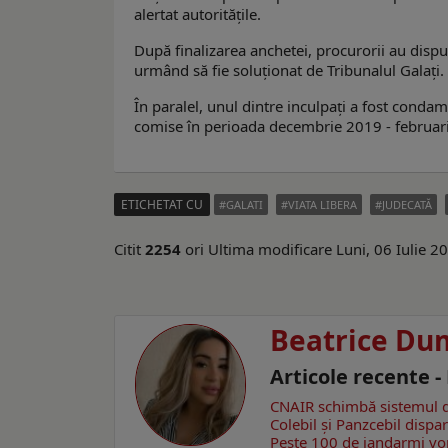
alertat autoritățile.
După finalizarea anchetei, procurorii au dispus
urmând să fie soluționat de Tribunalul Galați.
În paralel, unul dintre inculpați a fost condamn
comise în perioada decembrie 2019 - februarie
ETICHETAT CU
GALATI
VIATA LIBERA
JUDECATĂ
Citit
2254
ori
Ultima modificare Luni, 06 Iulie 2
Beatrice Du
Articole recente -
CNAIR schimbă sistemul de 
Colebil și Panzcebil dispa
Peste 100 de jandarmi vor