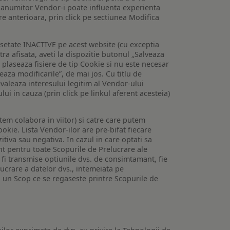
 a anumitor Vendor-i poate influenta experienta
are anterioara, prin click pe sectiunea Modifica
setate INACTIVE pe acest website (cu exceptia
tra afisata, aveti la dispozitie butonul „Salveaza
e plaseaza fisiere de tip Cookie si nu este necesar
veaza modificarile”, de mai jos. Cu titlu de
valeaza interesului legitim al Vendor-ului
lui in cauza (prin click pe linkul aferent acesteia)
utem colabora in viitor) si catre care putem
okie. Lista Vendor-ilor are pre-bifat fiecare
iva sau negativa. In cazul in care optati sa
nt pentru toate Scopurile de Prelucrare ale
or fi transmise optiunile dvs. de consimtamant, fie
lucrare a datelor dvs., intemeiata pe
 un Scop ce se regaseste printre Scopurile de