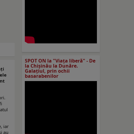
SPOT ON la "Viaţa liberă" - De
la Chișinău la Dunăre.
ți
Galațiul, prin ochii
tele
basarabenilor
unt
ri.
fi
atul
, iar
și au