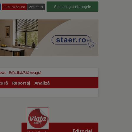
Gestionați preferințele
Publica Anunt
Anunturi
News
Bilă albă/Bilă neagră
tură
Reportaj
Analiză
Editorial