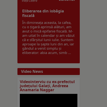
Viaţa Liberă
Eliberarea din iobăgia
fiscală
În dimineața aceasta, la cafea,
cu o țigară aprinsă alături, am
avut o mică epifanie fiscală. M-
am uitat în calendar și am văzut
că e sfârșitul lunii iulie. Suntem
aproape la șapte luni din an, iar
gândul a venit simplu și
eliberator: abia acum, simb ...
Video News
Videointerviu cu ex-prefectul
judeţului Galaţi, Andreea
Anamaria Naggar