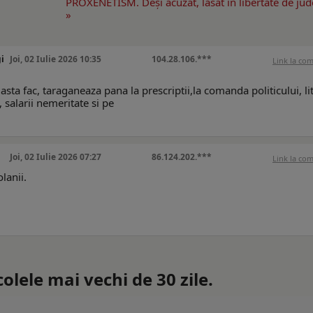
PROXENETISM. Deşi acuzat, lăsat în libertate de jud
»
gi
Joi, 02 Iulie 2026 10:35
104.28.106.***
Link la co
asta fac, taraganeaza pana la prescriptii,la comanda politicului, lit
 salarii nemeritate si pe
Joi, 02 Iulie 2026 07:27
86.124.202.***
Link la co
lanii.
lele mai vechi de 30 zile.