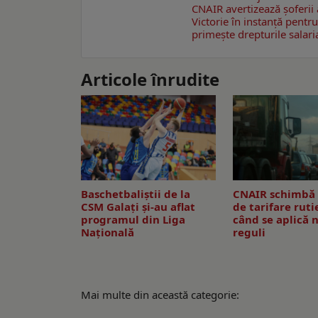
CNAIR avertizează șoferii 
Victorie în instanță pentru
primește drepturile salari
Articole înrudite
Baschetbaliștii de la
CNAIR schimbă 
CSM Galați și-au aflat
de tarifare ruti
programul din Liga
când se aplică n
Națională
reguli
Mai multe din această categorie: