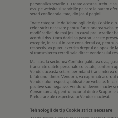
personaliza setarile. Cu toate acestea, trebuie s
dvs. pe website si serviciile pe care le putem ofer
setari confidentialitate, din josul paginii.
Toate categoriile de Tehnologii de tip Cookie di
celor strict necesare pentru functionarea website-u
modificarile”, de mai jos. In cazul prelucrarilor 
acordul dvs. Daca doriti sa pastrati aceste presetar
exceptie, in cazul in care considerati ca, pentru 
respectiv, va puteti exercita dreptul de opozitie l
si transmiterea cererii sale direct Vendor-ului res
Mai sus, la sectiunea Confidențialitatea dvs., gas
transmite datele personale colectate, conform opt
Vendor, aceasta setare permitand transmiterea opt
bifati unul dintre Vendor-i, va exprimati acordul
Vendor-ului respectiv, utilizate pe website. In caz
pozitive sau negative. Vendorul devine inactiv si 
Consimtamant, pentru niciunul dintre Scopurile d
Prelucrare ale respectivului Vendor inactivat.
Tehnologii de tip Cookie strict necesare