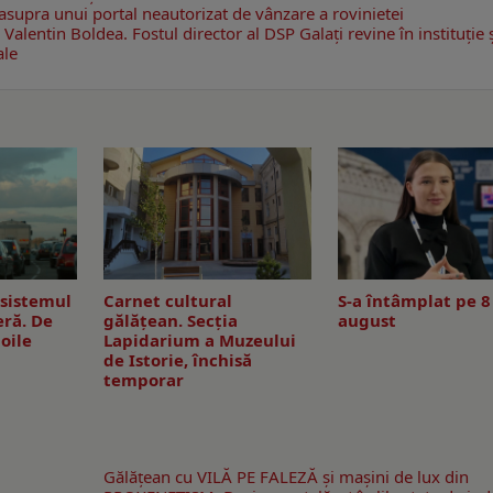
asupra unui portal neautorizat de vânzare a rovinietei
 Valentin Boldea. Fostul director al DSP Galați revine în instituție 
ale
sistemul
Carnet cultural
S-a întâmplat pe 8
eră. De
gălăţean. Secţia
august
oile
Lapidarium a Muzeului
de Istorie, închisă
temporar
Gălăţean cu VILĂ PE FALEZĂ şi maşini de lux din