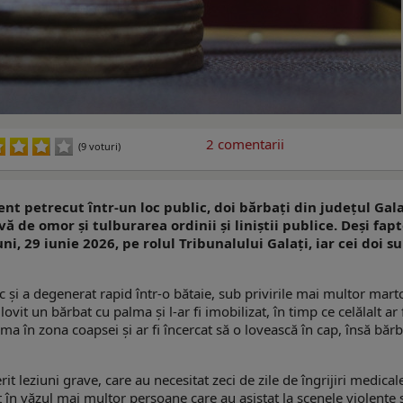
2
comentarii
(9 voturi)
ent petrecut într-un loc public, doi bărbați din județul Gala
ă de omor și tulburarea ordinii și liniștii publice. Deși fap
ni, 29 iunie 2026, pe rolul Tribunalului Galați, iar cei doi s
sc și a degenerat rapid într-o bătaie, sub privirile mai multor marto
lovit un bărbat cu palma și l-ar fi imobilizat, în timp ce celălalt ar 
ima în zona coapsei și ar fi încercat să o lovească în cap, însă bărb
 leziuni grave, care au necesitat zeci de zile de îngrijiri medicale
ut în văzul mai multor persoane care au asistat la scenele violente 