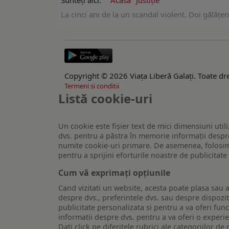
Sunteți aici:
Acasă
Justiție
La cinci ani de la un scandal violent. Doi gălățe
Copyright © 2026 Viaţa Liberă Galaţi. Toate dre
Termeni si conditii
Listă cookie-uri
Un cookie este fişier text de mici dimensiuni utili
dvs. pentru a păstra în memorie informații despre
numite cookie-uri primare. De asemenea, folosim c
pentru a sprijini eforturile noastre de publicitat
Cum vă exprimați opțiunile
Cand vizitati un website, acesta poate plasa sau a
despre dvs., preferintele dvs. sau despre dispozit
publicitate personalizata si pentru a va oferi func
informatii despre dvs. pentru a va oferi o experi
Dati click pe diferitele rubrici ale categoriilor 