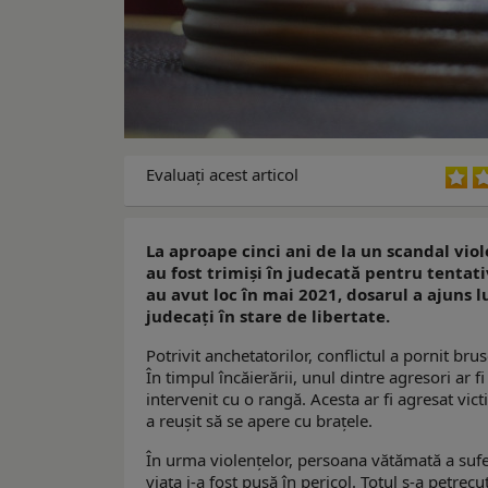
Evaluaţi acest articol
La aproape cinci ani de la un scandal viol
au fost trimiși în judecată pentru tentativ
au avut loc în mai 2021, dosarul a ajuns lu
judecați în stare de libertate.
Potrivit anchetatorilor, conflictul a pornit bru
În timpul încăierării, unul dintre agresori ar fi 
intervenit cu o rangă. Acesta ar fi agresat vict
a reușit să se apere cu brațele.
În urma violențelor, persoana vătămată a suferit
viața i-a fost pusă în pericol. Totul s-a petrec