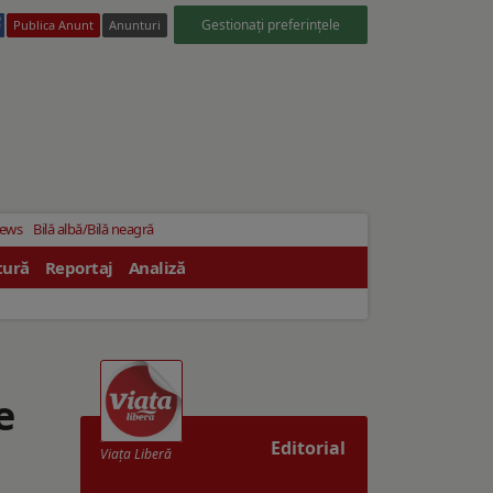
Gestionați preferințele
Publica Anunt
Anunturi
News
Bilă albă/Bilă neagră
tură
Reportaj
Analiză
e
Editorial
Viaţa Liberă