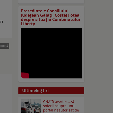
Preşedintele Consiliului
Judeţean Galaţi, Costel Fotea,
despre situaţia Combinatului
rte
Liberty
IRUŢĂ
Ultimele Ştiri
CNAIR avertizează
șoferii asupra unui
portal neautorizat de