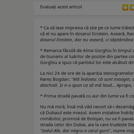
Evaluaţi acest articol
* Ca să lase impresia că știe pe ce lume trăieș
că el nu apare în dosarul Einstein. Aseară, Rad
dosarul Einstein, dar nu aseară, c
i
săptămâna t
* Remarca făcută de Alina Gorghiu în timpul une
de tsunami al luărilor de poziție din partea c
Gorghiu a spus că partidul lor este alcătuit din
La nici 24 de ore de la apariția stenogramelor
Rareș Bogdan: "
Mă îndoiesc că sunt misogin, a
deschisă. Și n-o spun ca să mă laud... Apropo, 
* Prima stradă pavată cu aur din lume va fi co
Nu mă miră, însă mă văd nevoit să-i dezamăges
că Dubaiul este miezul. Avem inițiative îndrăz
românilor, promisă de Bolojan, nu va fi pavată
strada celor din Dubai, aia la care trudește I
"
Iadul Alb, dar negru-n cerul gurii"
, nume insp