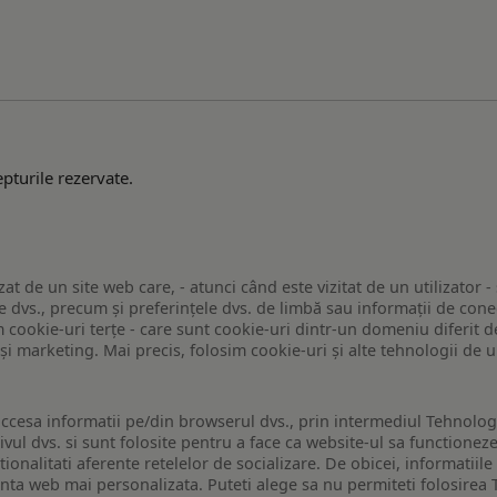
pturile rezervate.
zat de un site web care, - atunci când este vizitat de un utilizator -
 dvs., precum și preferințele dvs. de limbă sau informații de conec
ookie-uri terțe - care sunt cookie-uri dintr-un domeniu diferit de 
e și marketing. Mai precis, folosim cookie-uri și alte tehnologii de
ccesa informatii pe/din browserul dvs., prin intermediul Tehnologii
ivul dvs. si sunt folosite pentru a face ca website-ul sa functionez
tionalitati aferente retelelor de socializare. De obicei, informatiile
enta web mai personalizata. Puteti alege sa nu permiteti folosirea 