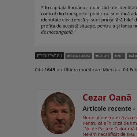
* În capitala României, noile cărți de identita
control din transportul public nu sunt încă ada
identitate electronică și sunt prinși fără bilet
profita de această situație, pentru a-și lansa
de mocangeală."
ETICHETAT CU
VIATA LIBERA
GALATI
PNL
AL
Citit
1649
ori
Ultima modificare Miercuri, 04 Fe
Cezar Oană
Articole recente 
Norocul nostru e că azi e
Pentru că e în criză de ti
"Nu de Paștele Cailor mă 
Ne-am necalificat de s-au 