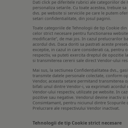
Dati click pe diferitele rubrici ale categoriilor 
personaliza setarile. Cu toate acestea, trebuie s
dvs. pe website si serviciile pe care le putem ofer
setari confidentialitate, din josul paginii.
Toate categoriile de Tehnologii de tip Cookie di
celor strict necesare pentru functionarea website-u
modificarile”, de mai jos. In cazul prelucrarilor 
acordul dvs. Daca doriti sa pastrati aceste presetar
exceptie, in cazul in care considerati ca, pentru 
respectiv, va puteti exercita dreptul de opozitie l
si transmiterea cererii sale direct Vendor-ului res
Mai sus, la sectiunea Confidențialitatea dvs., gas
transmite datele personale colectate, conform opt
Vendor, aceasta setare permitand transmiterea opt
bifati unul dintre Vendor-i, va exprimati acordul
Vendor-ului respectiv, utilizate pe website. In caz
pozitive sau negative. Vendorul devine inactiv si 
Consimtamant, pentru niciunul dintre Scopurile d
Prelucrare ale respectivului Vendor inactivat.
Tehnologii de tip Cookie strict necesare