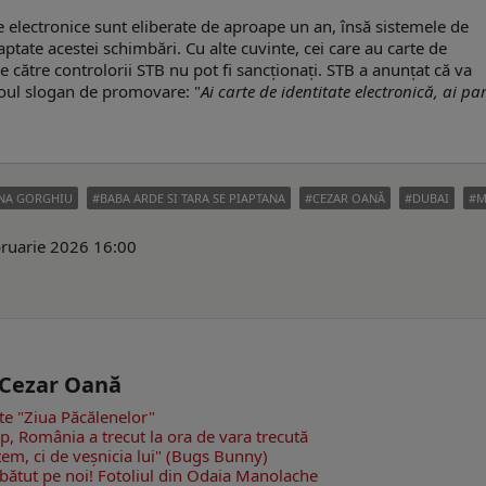
te electronice sunt eliberate de aproape un an, însă sistemele de
ptate acestei schimbări. Cu alte cuvinte, cei care au carte de
 de către controlorii STB nu pot fi sancționați. STB a anunțat că va
 noul slogan de promovare: "
Ai carte de identitate electronică, ai pa
INA GORGHIU
BABA ARDE SI TARA SE PIAPTANA
CEZAR OANĂ
DUBAI
M
bruarie 2026 16:00
- Cezar Oană
ste "Ziua Păcălenelor"
mp, România a trecut la ora de vara trecută
tem, ci de veșnicia lui" (Bugs Bunny)
bătut pe noi!
Fotoliul din Odaia Manolache