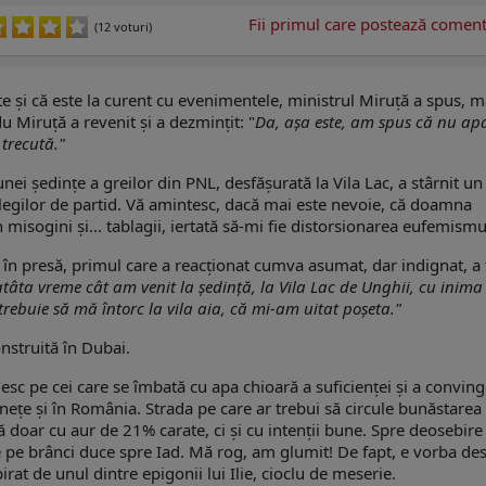
Fii primul care postează comenta
(12 voturi)
te și că este la curent cu evenimentele, ministrul Miruță a spus, ma
u Miruță a revenit și a dezmințit: "
Da, așa este, am spus că nu apa
recută."
i ședințe a greilor din PNL, desfășurată la Vila Lac, a stârnit un 
olegilor de partid. Vă amintesc, dacă mai este nevoie, că doamna
 misogini și... tablagii, iertată să-mi fie distorsionarea eufemismu
 în presă, primul care a reacționat cumva asumat, dar indignat, a 
tâta vreme cât am venit la ședință, la Vila Lac de Unghii, cu inima
trebuie să mă întorc la vila aia, că mi-am uitat poșeta."
nstruită în Dubai.
c pe cei care se îmbată cu apa chioară a suficienței și a conving
nețe și în România. Strada pe care ar trebui să circule bunăstarea
 doar cu aur de 21% carate, ci și cu intenții bune. Spre deosebire
lie pe brânci duce spre Iad. Mă rog, am glumit! De fapt, e vorba de
irat de unul dintre epigonii lui Ilie, cioclu de meserie.