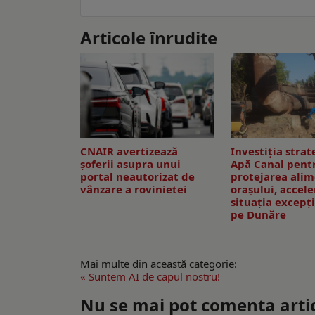
Articole înrudite
CNAIR avertizează
Investiția strat
șoferii asupra unui
Apă Canal pent
portal neautorizat de
protejarea alim
vânzare a rovinietei
orașului, accel
situația excepț
pe Dunăre
Mai multe din această categorie:
« Suntem AI de capul nostru!
Nu se mai pot comenta artico