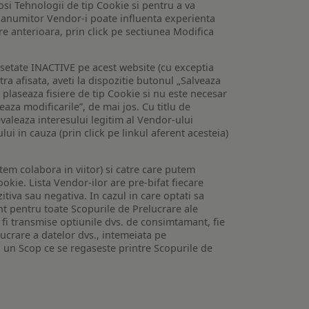
losi Tehnologii de tip Cookie si pentru a va
 a anumitor Vendor-i poate influenta experienta
are anterioara, prin click pe sectiunea Modifica
setate INACTIVE pe acest website (cu exceptia
tra afisata, aveti la dispozitie butonul „Salveaza
e plaseaza fisiere de tip Cookie si nu este necesar
veaza modificarile”, de mai jos. Cu titlu de
valeaza interesului legitim al Vendor-ului
lui in cauza (prin click pe linkul aferent acesteia)
utem colabora in viitor) si catre care putem
okie. Lista Vendor-ilor are pre-bifat fiecare
iva sau negativa. In cazul in care optati sa
nt pentru toate Scopurile de Prelucrare ale
or fi transmise optiunile dvs. de consimtamant, fie
lucrare a datelor dvs., intemeiata pe
 un Scop ce se regaseste printre Scopurile de