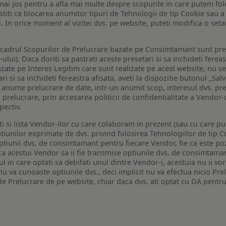
de mai jos pentru a afla mai multe despre scopurile in care putem fo
a stiti ca blocarea anumitor tipuri de Tehnologii de tip Cookie sau
i. In orice moment al vizitei dvs. pe website, puteti modifica o set
n cadrul Scopurilor de Prelucrare bazate pe Consimtamant sunt pre
lui). Daca doriti sa pastrati aceste presetari si sa inchideti fereas
bazate pe Interes Legitim care sunt realizate pe acest website, nu s
i si sa inchideti fereastra afisata, aveti la dispozitie butonul „Sal
o anume prelucrare de date, intr-un anumit scop, interesul dvs. pre
a prelucrare, prin accesarea politicii de confidentialitate a Vendor-u
pectiv.
iti si lista Vendor-ilor cu care colaboram in prezent (sau cu care p
iunilor exprimate de dvs. privind folosirea Tehnologiilor de tip Co
iunii dvs. de consimtamant pentru fiecare Vendor, fie ca este pozit
 ca acestui Vendor sa ii fie transmise optiunile dvs. de consimtama
ul in care optati sa debifati unul dintre Vendor-i, acestuia nu ii v
nu va cunoaste optiunile dvs., deci implicit nu va efectua nicio Pre
e Prelucrare de pe website, chiar daca dvs. ati optat cu DA pentru