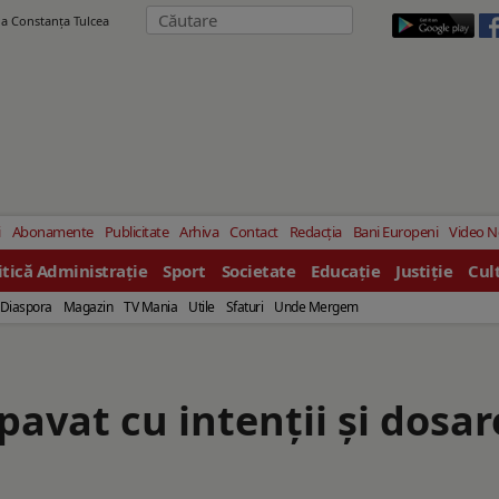
ila Constanţa Tulcea
i
Abonamente
Publicitate
Arhiva
Contact
Redacția
Bani Europeni
Video 
itică Administrație
Sport
Societate
Educație
Justiție
Cul
Diaspora
Magazin
TV Mania
Utile
Sfaturi
Unde Mergem
pavat cu intenții și dosar