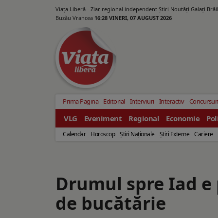
Viața Liberă - Ziar regional independent Știri Noutăți Galaţi Bră
Buzău Vrancea
16:28 VINERI, 07 AUGUST 2026
Prima Pagina
Editorial
Interviuri
Interactiv
Concursur
VLG
Eveniment
Regional
Economie
Pol
Calendar
Horoscop
Ştiri Naţionale
Ştiri Externe
Cariere
Drumul spre Iad e 
de bucătărie