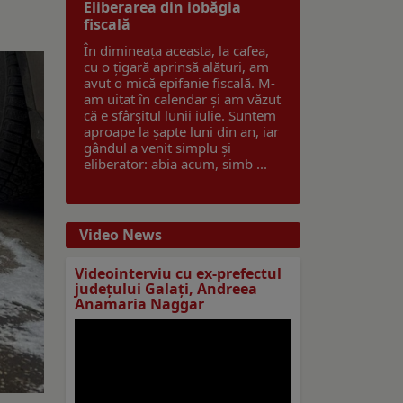
Eliberarea din iobăgia
fiscală
În dimineața aceasta, la cafea,
cu o țigară aprinsă alături, am
avut o mică epifanie fiscală. M-
am uitat în calendar și am văzut
că e sfârșitul lunii iulie. Suntem
aproape la șapte luni din an, iar
gândul a venit simplu și
eliberator: abia acum, simb ...
Video News
Videointerviu cu ex-prefectul
judeţului Galaţi, Andreea
Anamaria Naggar