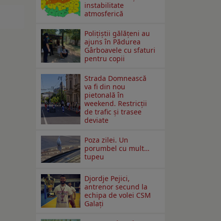
instabilitate
atmosferică
Polițiștii gălățeni au
ajuns în Pădurea
Gârboavele cu sfaturi
pentru copii
Strada Domnească
va fi din nou
pietonală în
weekend. Restricţii
de trafic şi trasee
deviate
Poza zilei. Un
porumbel cu mult…
tupeu
Djordje Pejici,
antrenor secund la
echipa de volei CSM
Galați