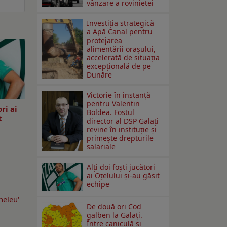
vânzare a rovinietei
Investiția strategică
a Apă Canal pentru
protejarea
alimentării orașului,
accelerată de situația
excepțională de pe
Dunăre
Victorie în instanță
pentru Valentin
ori ai
Boldea. Fostul
t
director al DSP Galați
revine în instituție și
primește drepturile
salariale
Alți doi foști jucători
ai Oțelului și-au găsit
echipe
neleu'
De două ori Cod
galben la Galaţi.
Între caniculă şi