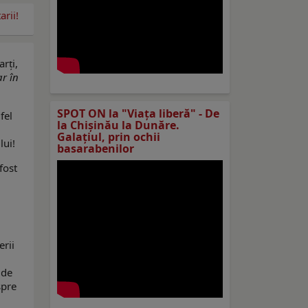
rii!
rți,
r în
SPOT ON la "Viaţa liberă" - De
fel
la Chișinău la Dunăre.
Galațiul, prin ochii
lui!
basarabenilor
fost
erii
 de
spre