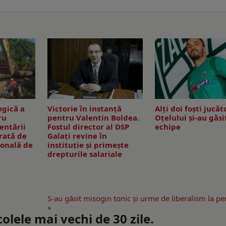
egică a
Victorie în instanță
Alți doi foști jucăt
ru
pentru Valentin Boldea.
Oțelului și-au găsi
entării
Fostul director al DSP
echipe
erată de
Galați revine în
ională de
instituție și primește
drepturile salariale
S-au găsit misogin tonic și urme de liberalism la pe
»
lele mai vechi de 30 zile.