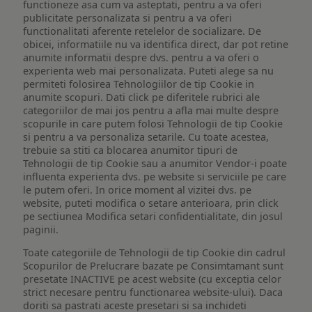
functioneze asa cum va asteptati, pentru a va oferi
publicitate personalizata si pentru a va oferi
functionalitati aferente retelelor de socializare. De
obicei, informatiile nu va identifica direct, dar pot retine
anumite informatii despre dvs. pentru a va oferi o
experienta web mai personalizata. Puteti alege sa nu
permiteti folosirea Tehnologiilor de tip Cookie in
anumite scopuri. Dati click pe diferitele rubrici ale
categoriilor de mai jos pentru a afla mai multe despre
scopurile in care putem folosi Tehnologii de tip Cookie
si pentru a va personaliza setarile. Cu toate acestea,
trebuie sa stiti ca blocarea anumitor tipuri de
Tehnologii de tip Cookie sau a anumitor Vendor-i poate
influenta experienta dvs. pe website si serviciile pe care
le putem oferi. In orice moment al vizitei dvs. pe
website, puteti modifica o setare anterioara, prin click
pe sectiunea Modifica setari confidentialitate, din josul
paginii.
Toate categoriile de Tehnologii de tip Cookie din cadrul
Scopurilor de Prelucrare bazate pe Consimtamant sunt
presetate INACTIVE pe acest website (cu exceptia celor
strict necesare pentru functionarea website-ului). Daca
doriti sa pastrati aceste presetari si sa inchideti