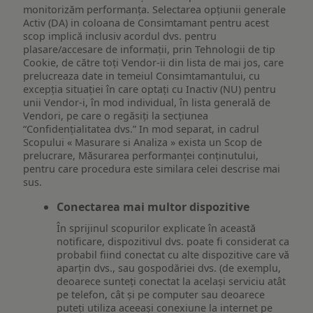
monitorizăm performanța. Selectarea opțiunii generale
Activ (DA) in coloana de Consimtamant pentru acest
scop implică inclusiv acordul dvs. pentru
plasare/accesare de informații, prin Tehnologii de tip
Cookie, de către toți Vendor-ii din lista de mai jos, care
prelucreaza date in temeiul Consimtamantului, cu
excepția situației în care optați cu Inactiv (NU) pentru
unii Vendor-i, în mod individual, în lista generală de
Vendori, pe care o regăsiți la secțiunea
“Confidențialitatea dvs.” In mod separat, in cadrul
Scopului « Masurare si Analiza » exista un Scop de
prelucrare, Măsurarea performanței conținutului,
pentru care procedura este similara celei descrise mai
sus.
Conectarea mai multor dispozitive
În sprijinul scopurilor explicate în această
notificare, dispozitivul dvs. poate fi considerat ca
probabil fiind conectat cu alte dispozitive care vă
aparțin dvs., sau gospodăriei dvs. (de exemplu,
deoarece sunteți conectat la același serviciu atât
pe telefon, cât și pe computer sau deoarece
puteți utiliza aceeași conexiune la internet pe