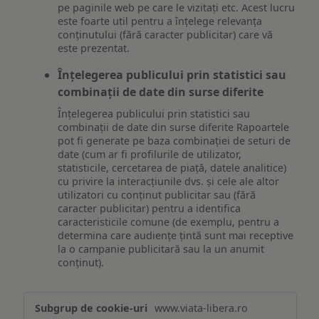
pe paginile web pe care le vizitați etc. Acest lucru
este foarte util pentru a înțelege relevanța
conținutului (fără caracter publicitar) care vă
este prezentat.
Înțelegerea publicului prin statistici sau
combinații de date din surse diferite
Înțelegerea publicului prin statistici sau
combinații de date din surse diferite Rapoartele
pot fi generate pe baza combinației de seturi de
date (cum ar fi profilurile de utilizator,
statisticile, cercetarea de piață, datele analitice)
cu privire la interacțiunile dvs. și cele ale altor
utilizatori cu conținut publicitar sau (fără
caracter publicitar) pentru a identifica
caracteristicile comune (de exemplu, pentru a
determina care audiențe țintă sunt mai receptive
la o campanie publicitară sau la un anumit
conținut).
Măsurare
www.viata-libera.ro
și