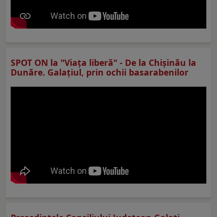
SPOT ON la "Viaţa liberă" - De la Chișinău la
Dunăre. Galațiul, prin ochii basarabenilor