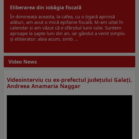
Eliberarea din iobăgia fiscală
În dimineața aceasta, la cafea, cu o țigară aprinsă
alături, am avut o mică epifanie fiscală. M-am uitat în
calendar și am văzut că e sfârșitul lunii iulie. Suntem
aproape la șapte luni din an, iar gândul a venit simplu
și eliberator: abia acum, simb ...
Video News
Videointerviu cu ex-prefectul judeţului Galaţi,
Andreea Anamaria Naggar