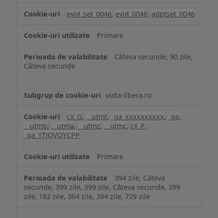
analiză
evid_set_0046
,
evid_0046
,
adptset_0046
Primare
Câteva secunde, 90 zile,
Câteva secunde
viata-libera.ro
cX_G
,
__utmt
,
_ga_xxxxxxxxxx
,
_ga
,
__utmb
,
__utma
,
__utmz
,
__utmc
,
cX_P
,
_ga_YTJQVQYCPP
Primare
394 zile, Câteva
secunde, 399 zile, 399 zile, Câteva secunde, 399
zile, 182 zile, 364 zile, 394 zile, 729 zile