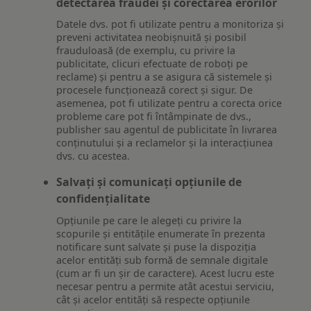
detectarea fraudei și corectarea erorilor
Datele dvs. pot fi utilizate pentru a monitoriza și
preveni activitatea neobișnuită și posibil
frauduloasă (de exemplu, cu privire la
publicitate, clicuri efectuate de roboți pe
reclame) și pentru a se asigura că sistemele și
procesele funcționează corect și sigur. De
asemenea, pot fi utilizate pentru a corecta orice
probleme care pot fi întâmpinate de dvs.,
publisher sau agentul de publicitate în livrarea
conținutului și a reclamelor și la interacțiunea
dvs. cu acestea.
Salvați și comunicați opțiunile de
confidențialitate
Opțiunile pe care le alegeți cu privire la
scopurile și entitățile enumerate în prezenta
notificare sunt salvate și puse la dispoziția
acelor entități sub formă de semnale digitale
(cum ar fi un șir de caractere). Acest lucru este
necesar pentru a permite atât acestui serviciu,
cât și acelor entități să respecte opțiunile