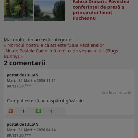
Faleza Dunării. Povestea
conferinţei de presă a
primarului Ionuţ
Pucheanu
Mai multe din această categorie:
« Norocul nostru e că azi este "Ziua Păcălenelor"
"Nu de Paștele Cailor mă tem, ci de veșnicia lui" (Bugs
Bunny) »
2
comentarii
postat de IULIAN
Marți, 31 Martie 2026 11:11
89.137.30.***
Link la comentariu
Cumplit este că au dispărut găzăriile.
1
1
postat de IULIAN
Marți, 31 Martie 2026 04:14
89.137.30.***