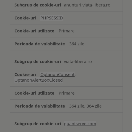
Tehnologii
anunturi.viata-libera.ro
de
tip
PHPSESSID
Cookie
strict
Primare
necesare
364 zile
viata-libera.ro
OptanonConsent
,
OptanonAlertBoxClosed
Primare
364 zile, 364 zile
quantserve.com