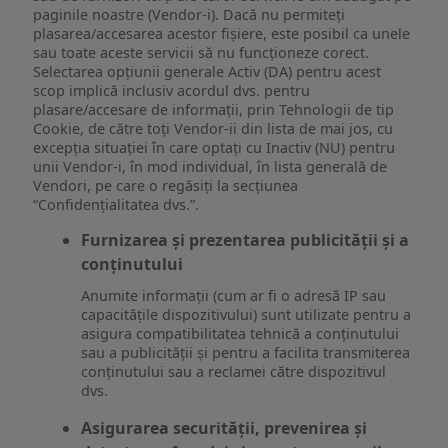
paginile noastre (Vendor-i). Dacă nu permiteți
plasarea/accesarea acestor fișiere, este posibil ca unele
sau toate aceste servicii să nu funcționeze corect.
Selectarea opțiunii generale Activ (DA) pentru acest
scop implică inclusiv acordul dvs. pentru
plasare/accesare de informații, prin Tehnologii de tip
Cookie, de către toți Vendor-ii din lista de mai jos, cu
excepția situației în care optați cu Inactiv (NU) pentru
unii Vendor-i, în mod individual, în lista generală de
Vendori, pe care o regăsiți la secțiunea
“Confidențialitatea dvs.”.
Furnizarea și prezentarea publicității și a
conținutului
Anumite informații (cum ar fi o adresă IP sau
capacitățile dispozitivului) sunt utilizate pentru a
asigura compatibilitatea tehnică a conținutului
sau a publicității și pentru a facilita transmiterea
conținutului sau a reclamei către dispozitivul
dvs.
Asigurarea securității, prevenirea și