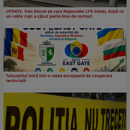
UPDATE. Tren blocat pe raza Regionalei CFR Galați, după ce
un cablu rupt a căzut peste linia de contact
Tuluceștiul intră într-o rețea europeană de cooperare
teritorială