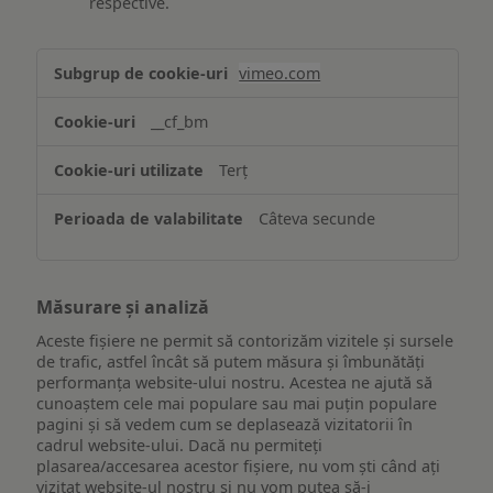
respective.
Asigurarea
vimeo.com
funcționalităților
website-
__cf_bm
ului
Terț
Câteva secunde
Măsurare și analiză
Aceste fișiere ne permit să contorizăm vizitele și sursele
de trafic, astfel încât să putem măsura și îmbunătăți
performanța website-ului nostru. Acestea ne ajută să
cunoaștem cele mai populare sau mai puțin populare
pagini și să vedem cum se deplasează vizitatorii în
cadrul website-ului. Dacă nu permiteți
plasarea/accesarea acestor fișiere, nu vom ști când ați
vizitat website-ul nostru și nu vom putea să-i