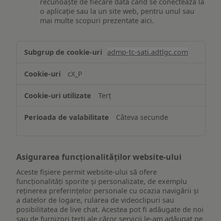
recunoaște de fiecare dată când se conectează la
o aplicație sau la un site web, pentru unul sau
mai multe scopuri prezentate aici.
Stocarea
admp-tc-sati.adtlgc.com
și/sau
accesarea
cX_P
informațiilor
de
Terț
pe
un
Câteva secunde
dispozitiv
Asigurarea funcționalităților website-ului
Aceste fișiere permit website-ului să ofere
funcționalități sporite și personalizate, de exemplu
reţinerea preferinţelor personale cu ocazia navigării și
a datelor de logare, rularea de videoclipuri sau
posibilitatea de live chat. Acestea pot fi adăugate de noi
sau de furnizori terți ale căror servicii le-am adăugat pe