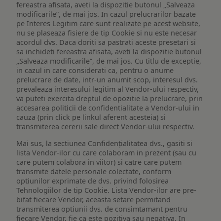
fereastra afisata, aveti la dispozitie butonul „Salveaza
modificarile”, de mai jos. In cazul prelucrarilor bazate
pe Interes Legitim care sunt realizate pe acest website,
nu se plaseaza fisiere de tip Cookie si nu este necesar
acordul dvs. Daca doriti sa pastrati aceste presetari si
sa inchideti fereastra afisata, aveti la dispozitie butonul
„Salveaza modificarile”, de mai jos. Cu titlu de exceptie,
in cazul in care considerati ca, pentru o anume
prelucrare de date, intr-un anumit scop, interesul dvs.
prevaleaza interesului legitim al Vendor-ului respectiv,
va puteti exercita dreptul de opozitie la prelucrare, prin
accesarea politicii de confidentialitate a Vendor-ului in
cauza (prin click pe linkul aferent acesteia) si
transmiterea cererii sale direct Vendor-ului respectiv.
Mai sus, la sectiunea Confidențialitatea dvs., gasiti si
lista Vendor-ilor cu care colaboram in prezent (sau cu
care putem colabora in viitor) si catre care putem
transmite datele personale colectate, conform
optiunilor exprimate de dvs. privind folosirea
Tehnologiilor de tip Cookie. Lista Vendor-ilor are pre-
bifat fiecare Vendor, aceasta setare permitand
transmiterea optiunii dvs. de consimtamant pentru
fiecare Vendor, fie ca este pozitiva sau negativa. In