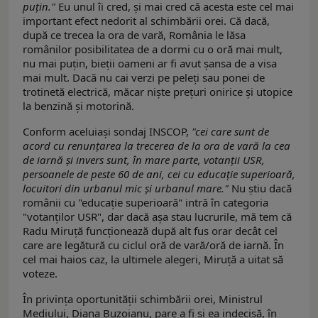
puțin."
Eu unul îi cred, și mai cred că acesta este cel mai
important efect nedorit al schimbării orei. Că dacă,
după ce trecea la ora de vară, România le lăsa
românilor posibilitatea de a dormi cu o oră mai mult,
nu mai puțin, bieții oameni ar fi avut șansa de a visa
mai mult. Dacă nu cai verzi pe peleți sau ponei de
trotinetă electrică, măcar niște prețuri onirice și utopice
la benzină și motorină.
Conform aceluiași sondaj INSCOP,
"cei care sunt de
acord cu renunțarea la trecerea de la ora de vară la cea
de iarnă și invers sunt, în mare parte, votanții USR,
persoanele de peste 60 de ani, cei cu educație superioară,
locuitori din urbanul mic și urbanul mare."
Nu știu dacă
românii cu "educație superioară" intră în categoria
"votanților USR", dar dacă așa stau lucrurile, mă tem că
Radu Miruță funcționează după alt fus orar decât cel
care are legătură cu ciclul oră de vară/oră de iarnă. În
cel mai haios caz, la ultimele alegeri, Miruță a uitat să
voteze.
În privința oportunității schimbării orei, Ministrul
Mediului, Diana Buzoianu, pare a fi și ea indecisă, în