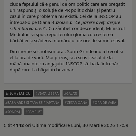
ciuda faptului că e genul de om politic care are pregătit
un răspuns și o soluție de PR politic chiar și pentru
cazul în care problema nu există. Cei de la INSCOP au
întrebat-o pe Diana Buzoianu:
"Ce părere aveți despre
schimbarea orei?"
. Cu zâmbet condescendent, Ministrul
Mediului i-a spus reporterului gluma cu creșterea
bărbăției și scăderea numărului de ore de somn estival.
Din inerție și snobism orar, Sorin Grindeanu a trecut și
el la ora de vară. Mai precis, și-a scos ceasul de la
mână, înainte ca angajatul INSCOP să-l ia la întrebări,
după care l-a băgat în buzunar.
ETICHETAT CU
VIATA LIBERA
GALATI
BABA ARDE SI TARA SE PIAPTANA
CEZAR OANĂ
ORA DE VARA
SONDAJ
PAMFLET
Citit
4148
ori
Ultima modificare Luni, 30 Martie 2026 17:59