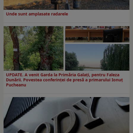
Unde sunt amplasate radarele
UPDATE. A venit Garda la Primăria Galaţi, pentru Faleza
Dunării. Povestea conferinţei de presă a primarului Ionuţ
Pucheanu