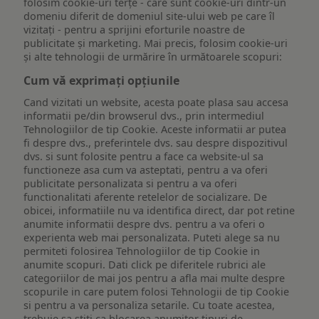
folosim cookie-uri terțe - care sunt cookie-uri dintr-un
domeniu diferit de domeniul site-ului web pe care îl
vizitați - pentru a sprijini eforturile noastre de
publicitate și marketing. Mai precis, folosim cookie-uri
și alte tehnologii de urmărire în următoarele scopuri:
Cum vă exprimați opțiunile
Cand vizitati un website, acesta poate plasa sau accesa
informatii pe/din browserul dvs., prin intermediul
Tehnologiilor de tip Cookie. Aceste informatii ar putea
fi despre dvs., preferintele dvs. sau despre dispozitivul
dvs. si sunt folosite pentru a face ca website-ul sa
functioneze asa cum va asteptati, pentru a va oferi
publicitate personalizata si pentru a va oferi
functionalitati aferente retelelor de socializare. De
obicei, informatiile nu va identifica direct, dar pot retine
anumite informatii despre dvs. pentru a va oferi o
experienta web mai personalizata. Puteti alege sa nu
permiteti folosirea Tehnologiilor de tip Cookie in
anumite scopuri. Dati click pe diferitele rubrici ale
categoriilor de mai jos pentru a afla mai multe despre
scopurile in care putem folosi Tehnologii de tip Cookie
si pentru a va personaliza setarile. Cu toate acestea,
trebuie sa stiti ca blocarea anumitor tipuri de