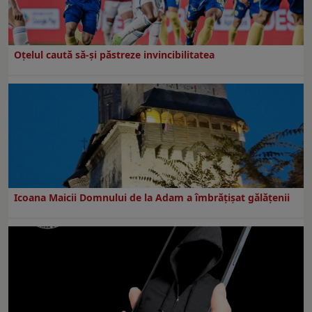
Oțelul caută să-și păstreze invincibilitatea
Icoana Maicii Domnului de la Adam a îmbrățișat gălățenii