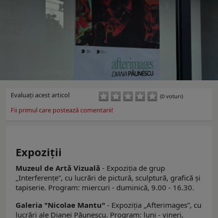
Evaluaţi acest articol
(0 voturi)
Fii primul care postează comentarii!
Expoziţii
Muzeul de Artă Vizuală
- Expoziția de grup
„Interferențeˮ, cu lucrări de pictură, sculptură, grafică și
tapiserie. Program: miercuri - duminică, 9.00 - 16.30.
Galeria "Nicolae Mantu"
- Expoziţia „Afterimagesˮ, cu
lucrări ale Dianei Păunescu. Program: luni - vineri,