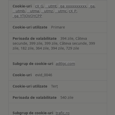
cX_G
,
__utmt
,
_ga_xxxxxxxxxx
,
_ga
,
__utmb
,
__utma
,
__utmz
,
__utmc
,
cX_P
,
_ga_YTJQVQYCPP
Primare
394 zile, Câteva
secunde, 399 zile, 399 zile, Câteva secunde, 399
zile, 182 zile, 364 zile, 394 zile, 729 zile
adtlgc.com
evid_0046
Terț
540 zile
trafic.ro