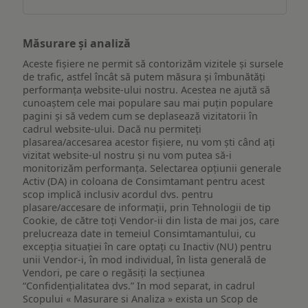
Măsurare și analiză
Aceste fișiere ne permit să contorizăm vizitele și sursele
de trafic, astfel încât să putem măsura și îmbunătăți
performanța website-ului nostru. Acestea ne ajută să
cunoaștem cele mai populare sau mai puțin populare
pagini și să vedem cum se deplasează vizitatorii în
cadrul website-ului. Dacă nu permiteți
plasarea/accesarea acestor fișiere, nu vom ști când ați
vizitat website-ul nostru și nu vom putea să-i
monitorizăm performanța. Selectarea opțiunii generale
Activ (DA) in coloana de Consimtamant pentru acest
scop implică inclusiv acordul dvs. pentru
plasare/accesare de informații, prin Tehnologii de tip
Cookie, de către toți Vendor-ii din lista de mai jos, care
prelucreaza date in temeiul Consimtamantului, cu
excepția situației în care optați cu Inactiv (NU) pentru
unii Vendor-i, în mod individual, în lista generală de
Vendori, pe care o regăsiți la secțiunea
“Confidențialitatea dvs.” In mod separat, in cadrul
Scopului « Masurare si Analiza » exista un Scop de