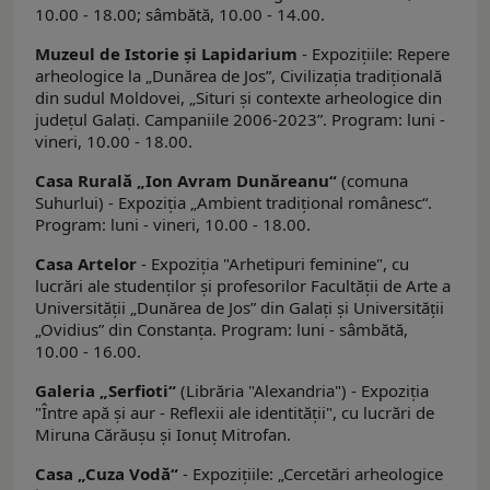
10.00 - 18.00; sâmbătă, 10.00 - 14.00.
Muzeul de Istorie şi Lapidarium
- Expoziţiile: Repere
arheologice la „Dunărea de Jos”, Civilizaţia tradiţională
din sudul Moldovei, „Situri şi contexte arheologice din
judeţul Galaţi. Campaniile 2006-2023”. Program: luni -
vineri, 10.00 - 18.00.
Casa Rurală „Ion Avram Dunăreanu“
(comuna
Suhurlui) - Expoziţia „Ambient tradiţional românesc“.
Program: luni - vineri, 10.00 - 18.00.
Casa Artelor
- Expoziţia "Arhetipuri feminine", cu
lucrări ale studenţilor şi profesorilor Facultăţii de Arte a
Universităţii „Dunărea de Jos” din Galaţi şi Universităţii
„Ovidius” din Constanța. Program: luni - sâmbătă,
10.00 - 16.00.
Galeria
„
Serfioti
“
(Librăria "Alexandria") - Expoziția
"Între apă şi aur - Reflexii ale identității", cu lucrări de
Miruna Cărăuşu şi Ionuț Mitrofan.
Casa „Cuza Vodă“
- Expoziţiile: „Cercetări arheologice