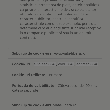
date (cum ar fi profilurile de utilizator,
statisticile, cercetarea de piață, datele analitice)
cu privire la interacțiunile dvs. și cele ale altor
utilizatori cu conținut publicitar sau (fără
caracter publicitar) pentru a identifica
caracteristicile comune (de exemplu, pentru a
determina care audiențe țintă sunt mai receptive
la o campanie publicitară sau la un anumit
conținut).
Măsurare
www.viata-libera.ro
și
analiză
evid_set_0046
,
evid_0046
,
adptset_0046
Primare
Câteva secunde, 90 zile,
Câteva secunde
viata-libera.ro