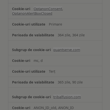
OptanonConsent
,
OptanonAlertBoxClosed
Primare
364 zile, 364 zile
quantserve.com
mc, d
Terț
365 zile, 90 zile
tribalfusion.com
ANON_ID_old, ANON_ID