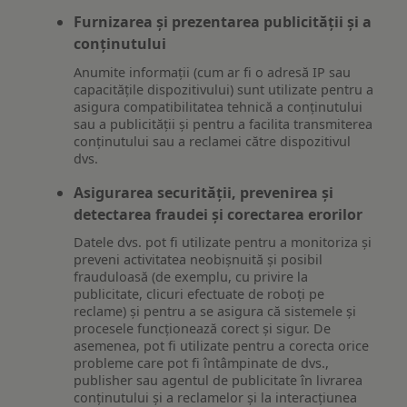
Furnizarea și prezentarea publicității și a
conținutului
Anumite informații (cum ar fi o adresă IP sau
capacitățile dispozitivului) sunt utilizate pentru a
asigura compatibilitatea tehnică a conținutului
sau a publicității și pentru a facilita transmiterea
conținutului sau a reclamei către dispozitivul
dvs.
Asigurarea securității, prevenirea și
detectarea fraudei și corectarea erorilor
Datele dvs. pot fi utilizate pentru a monitoriza și
preveni activitatea neobișnuită și posibil
frauduloasă (de exemplu, cu privire la
publicitate, clicuri efectuate de roboți pe
reclame) și pentru a se asigura că sistemele și
procesele funcționează corect și sigur. De
asemenea, pot fi utilizate pentru a corecta orice
probleme care pot fi întâmpinate de dvs.,
publisher sau agentul de publicitate în livrarea
conținutului și a reclamelor și la interacțiunea