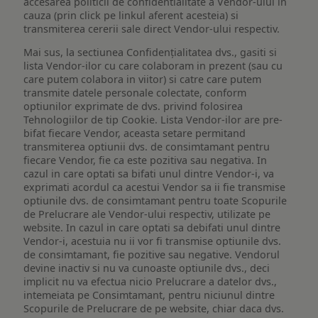
accesarea politicii de confidentialitate a Vendor-ului in
cauza (prin click pe linkul aferent acesteia) si
transmiterea cererii sale direct Vendor-ului respectiv.
Mai sus, la sectiunea Confidențialitatea dvs., gasiti si
lista Vendor-ilor cu care colaboram in prezent (sau cu
care putem colabora in viitor) si catre care putem
transmite datele personale colectate, conform
optiunilor exprimate de dvs. privind folosirea
Tehnologiilor de tip Cookie. Lista Vendor-ilor are pre-
bifat fiecare Vendor, aceasta setare permitand
transmiterea optiunii dvs. de consimtamant pentru
fiecare Vendor, fie ca este pozitiva sau negativa. In
cazul in care optati sa bifati unul dintre Vendor-i, va
exprimati acordul ca acestui Vendor sa ii fie transmise
optiunile dvs. de consimtamant pentru toate Scopurile
de Prelucrare ale Vendor-ului respectiv, utilizate pe
website. In cazul in care optati sa debifati unul dintre
Vendor-i, acestuia nu ii vor fi transmise optiunile dvs.
de consimtamant, fie pozitive sau negative. Vendorul
devine inactiv si nu va cunoaste optiunile dvs., deci
implicit nu va efectua nicio Prelucrare a datelor dvs.,
intemeiata pe Consimtamant, pentru niciunul dintre
Scopurile de Prelucrare de pe website, chiar daca dvs.