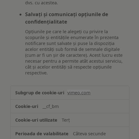
dvs. cu acestea.
Salvați și comunicați opțiunile de
confidențialitate
Opțiunile pe care le alegeți cu privire la
scopurile și entitățile enumerate în prezenta
notificare sunt salvate și puse la dispoziția
acelor entități sub formă de semnale digitale
(cum ar fi un șir de caractere). Acest lucru este
necesar pentru a permite atât acestui serviciu,
cât și acelor entități să respecte opțiunile
respective.
Asigurarea
vimeo.com
funcționalităților
website-
__cf_bm
ului
Terț
Câteva secunde