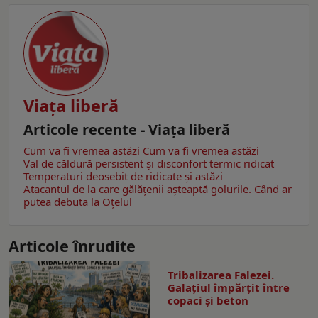
Viaţa liberă
Articole recente - Viaţa liberă
Cum va fi vremea astăzi
Cum va fi vremea astăzi
Val de căldură persistent și disconfort termic ridicat
Temperaturi deosebit de ridicate și astăzi
Atacantul de la care gălățenii așteaptă golurile. Când ar
putea debuta la Oțelul
Articole înrudite
Tribalizarea Falezei.
Galațiul împărțit între
copaci și beton