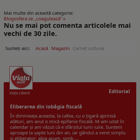
Mai multe din această categorie:
Blogosfera se „coagulează” »
Nu se mai pot comenta articolele mai
vechi de 30 zile.
Sunteți aici:
Acasă
Magazin
Carnet cultural
Editorial
Viaţa Liberă
Eliberarea din iobăgia fiscală
În dimineața aceasta, la cafea, cu o țigară aprinsă
alături, am avut o mică epifanie fiscală. M-am uitat în
calendar și am văzut că e sfârșitul lunii iulie. Suntem
aproape la șapte luni din an, iar gândul a venit simplu
și eliberator: abia acum, simb ...