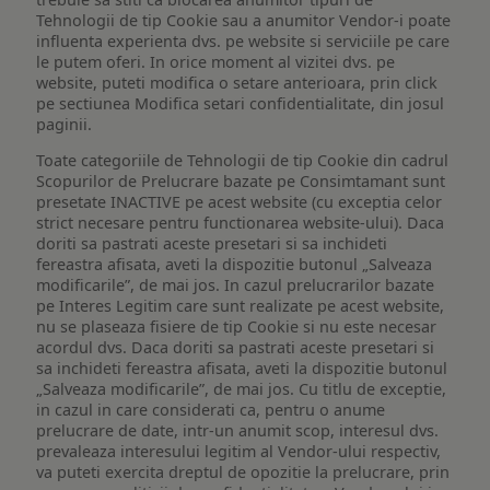
Tehnologii de tip Cookie sau a anumitor Vendor-i poate
influenta experienta dvs. pe website si serviciile pe care
le putem oferi. In orice moment al vizitei dvs. pe
website, puteti modifica o setare anterioara, prin click
pe sectiunea Modifica setari confidentialitate, din josul
paginii.
Toate categoriile de Tehnologii de tip Cookie din cadrul
Scopurilor de Prelucrare bazate pe Consimtamant sunt
presetate INACTIVE pe acest website (cu exceptia celor
strict necesare pentru functionarea website-ului). Daca
doriti sa pastrati aceste presetari si sa inchideti
fereastra afisata, aveti la dispozitie butonul „Salveaza
modificarile”, de mai jos. In cazul prelucrarilor bazate
pe Interes Legitim care sunt realizate pe acest website,
nu se plaseaza fisiere de tip Cookie si nu este necesar
acordul dvs. Daca doriti sa pastrati aceste presetari si
sa inchideti fereastra afisata, aveti la dispozitie butonul
„Salveaza modificarile”, de mai jos. Cu titlu de exceptie,
in cazul in care considerati ca, pentru o anume
prelucrare de date, intr-un anumit scop, interesul dvs.
prevaleaza interesului legitim al Vendor-ului respectiv,
va puteti exercita dreptul de opozitie la prelucrare, prin