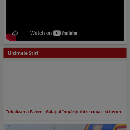
Ultimele Ştiri
Tribalizarea Falezei. Galațiul împărțit între copaci și beton