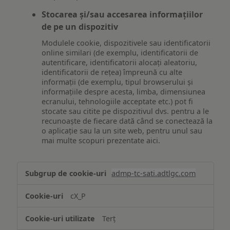
Stocarea și/sau accesarea informațiilor
de pe un dispozitiv
Modulele cookie, dispozitivele sau identificatorii
online similari (de exemplu, identificatorii de
autentificare, identificatorii alocați aleatoriu,
identificatorii de rețea) împreună cu alte
informații (de exemplu, tipul browserului și
informațiile despre acesta, limba, dimensiunea
ecranului, tehnologiile acceptate etc.) pot fi
stocate sau citite pe dispozitivul dvs. pentru a le
recunoaște de fiecare dată când se conectează la
o aplicație sau la un site web, pentru unul sau
mai multe scopuri prezentate aici.
Stocarea
admp-tc-sati.adtlgc.com
și/sau
accesarea
cX_P
informațiilor
de
Terț
pe