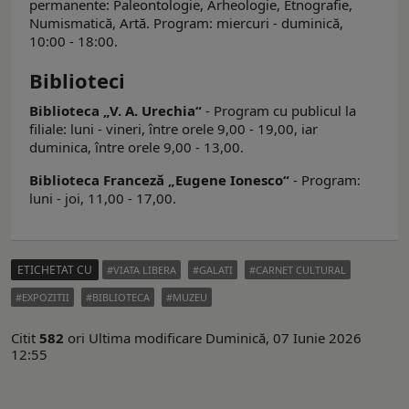
permanente: Paleontologie, Arheologie, Etnografie,
Numismatică, Artă. Program: miercuri - duminică,
10:00 - 18:00.
Biblioteci
Biblioteca „V. A. Urechia“
- Program cu publicul la
filiale: luni - vineri, între orele 9,00 - 19,00, iar
duminica, între orele 9,00 - 13,00.
Biblioteca Franceză „Eugene Ionesco“
- Program:
luni - joi, 11,00 - 17,00.
ETICHETAT CU
VIATA LIBERA
GALATI
CARNET CULTURAL
EXPOZITII
BIBLIOTECA
MUZEU
Citit
582
ori
Ultima modificare Duminică, 07 Iunie 2026
12:55