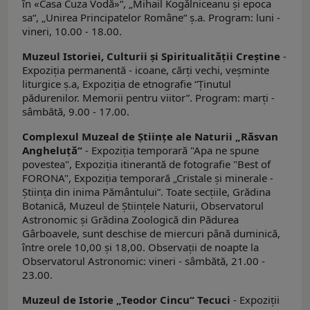
în «Casa Cuza Vodă»“, „Mihail Kogălniceanu şi epoca
sa“, „Unirea Principatelor Române“ ş.a. Program: luni -
vineri, 10.00 - 18.00.
Muzeul Istoriei, Culturii şi Spiritualităţii Creştine
-
Expoziţia permanentă - icoane, cărţi vechi, veşminte
liturgice ş.a, Expoziția de etnografie “Ținutul
pădurenilor. Memorii pentru viitor”. Program: marți -
sâmbătă, 9.00 - 17.00.
Complexul Muzeal de Ştiinţe ale Naturii „Răsvan
Angheluţă“
- Expoziţia temporară "Apa ne spune
povestea", Expoziția itinerantă de fotografie "Best of
FORONA", Expoziția temporară „Cristale și minerale -
Știința din inima Pământului”. Toate secţiile, Grădina
Botanică, Muzeul de Ştiinţele Naturii, Observatorul
Astronomic şi Grădina Zoologică din Pădurea
Gârboavele, sunt deschise de miercuri până duminică,
între orele 10,00 şi 18,00. Observații de noapte la
Observatorul Astronomic: vineri - sâmbătă, 21.00 -
23.00.
Muzeul de Istorie „Teodor Cincu“ Tecuci
- Expoziţii