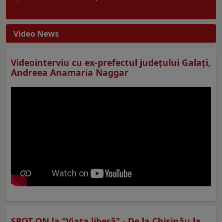
Video News
Videointerviu cu ex-prefectul judeţului Galaţi,
Andreea Anamaria Naggar
SPOT ON la "Viaţa liberă" - De la Chișinău la