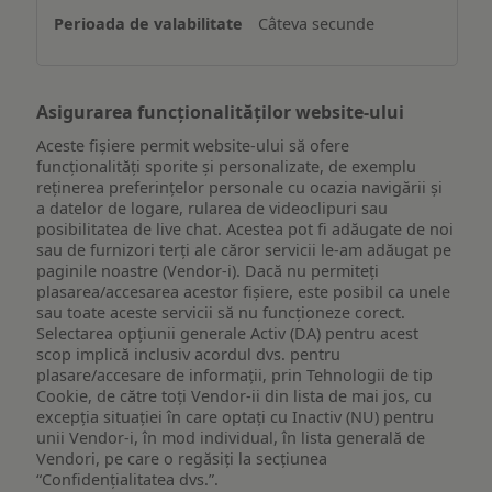
un
Câteva secunde
dispozitiv
Asigurarea funcționalităților website-ului
Aceste fișiere permit website-ului să ofere
funcționalități sporite și personalizate, de exemplu
reţinerea preferinţelor personale cu ocazia navigării și
a datelor de logare, rularea de videoclipuri sau
posibilitatea de live chat. Acestea pot fi adăugate de noi
sau de furnizori terți ale căror servicii le-am adăugat pe
paginile noastre (Vendor-i). Dacă nu permiteți
plasarea/accesarea acestor fișiere, este posibil ca unele
sau toate aceste servicii să nu funcționeze corect.
Selectarea opțiunii generale Activ (DA) pentru acest
scop implică inclusiv acordul dvs. pentru
plasare/accesare de informații, prin Tehnologii de tip
Cookie, de către toți Vendor-ii din lista de mai jos, cu
excepția situației în care optați cu Inactiv (NU) pentru
unii Vendor-i, în mod individual, în lista generală de
Vendori, pe care o regăsiți la secțiunea
“Confidențialitatea dvs.”.