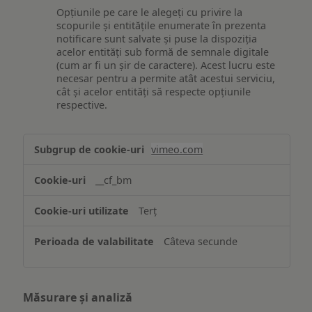
Opțiunile pe care le alegeți cu privire la
scopurile și entitățile enumerate în prezenta
notificare sunt salvate și puse la dispoziția
acelor entități sub formă de semnale digitale
(cum ar fi un șir de caractere). Acest lucru este
necesar pentru a permite atât acestui serviciu,
cât și acelor entități să respecte opțiunile
respective.
Asigurarea
vimeo.com
funcționalităților
website-
__cf_bm
ului
Terț
Câteva secunde
Măsurare și analiză