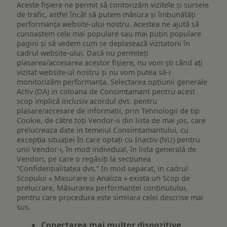
Aceste fișiere ne permit să contorizăm vizitele și sursele
de trafic, astfel încât să putem măsura și îmbunătăți
performanța website-ului nostru. Acestea ne ajută să
cunoaștem cele mai populare sau mai puțin populare
pagini și să vedem cum se deplasează vizitatorii în
cadrul website-ului. Dacă nu permiteți
plasarea/accesarea acestor fișiere, nu vom ști când ați
vizitat website-ul nostru și nu vom putea să-i
monitorizăm performanța. Selectarea opțiunii generale
Activ (DA) in coloana de Consimtamant pentru acest
scop implică inclusiv acordul dvs. pentru
plasare/accesare de informații, prin Tehnologii de tip
Cookie, de către toți Vendor-ii din lista de mai jos, care
prelucreaza date in temeiul Consimtamantului, cu
excepția situației în care optați cu Inactiv (NU) pentru
unii Vendor-i, în mod individual, în lista generală de
Vendori, pe care o regăsiți la secțiunea
“Confidențialitatea dvs.” In mod separat, in cadrul
Scopului « Masurare si Analiza » exista un Scop de
prelucrare, Măsurarea performanței conținutului,
pentru care procedura este similara celei descrise mai
sus.
Conectarea mai multor dispozitive