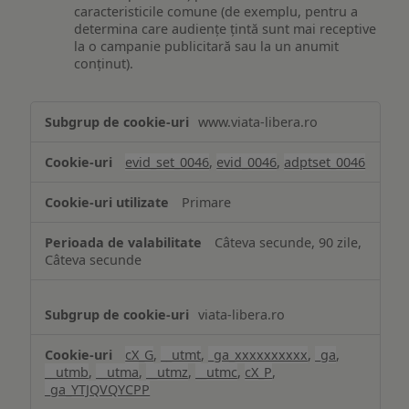
caracteristicile comune (de exemplu, pentru a
determina care audiențe țintă sunt mai receptive
la o campanie publicitară sau la un anumit
conținut).
Măsurare
www.viata-libera.ro
și
analiză
evid_set_0046
,
evid_0046
,
adptset_0046
Primare
Câteva secunde, 90 zile,
Câteva secunde
viata-libera.ro
cX_G
,
__utmt
,
_ga_xxxxxxxxxx
,
_ga
,
__utmb
,
__utma
,
__utmz
,
__utmc
,
cX_P
,
_ga_YTJQVQYCPP