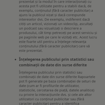
prezentat și la modul în care interacționați cu
acesta pot fi utilizate pentru a stabili dacă, de
exemplu, conținutul (fără caracter publicitar) a
ajuns la publicul vizat și dacă corespunde
intereselor dvs. De exemplu, indiferent dacă
citiți un articol, vizionați un videoclip, ascultați
un podcast sau vizualizați o descriere a
produsului, cât timp petreceți pe acest serviciu și
pe paginile web pe care le vizitați etc. Acest lucru
este foarte util pentru a înțelege relevanța
conținutului (fără caracter publicitar) care vă
este prezentat.
Înțelegerea publicului prin statistici sau
combinații de date din surse diferite
Înțelegerea publicului prin statistici sau
combinații de date din surse diferite Rapoartele
pot fi generate pe baza combinației de seturi de
date (cum ar fi profilurile de utilizator,
statisticile, cercetarea de piață, datele analitice)
cu privire la interacțiunile dvs. și cele ale altor
utilizatori cu conținut publicitar sau (fără
caracter publicitar) pentru a identifica