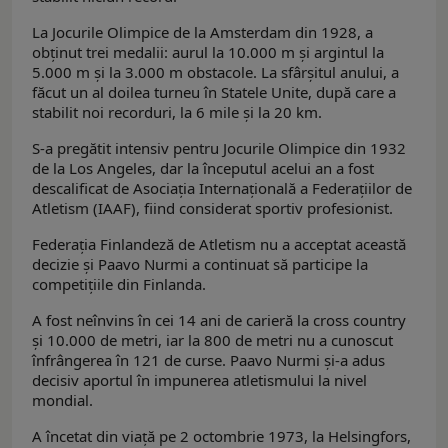
La Jocurile Olimpice de la Amsterdam din 1928, a
obținut trei medalii: aurul la 10.000 m și argintul la
5.000 m și la 3.000 m obstacole. La sfârșitul anului, a
făcut un al doilea turneu în Statele Unite, după care a
stabilit noi recorduri, la 6 mile și la 20 km.
S-a pregătit intensiv pentru Jocurile Olimpice din 1932
de la Los Angeles, dar la începutul acelui an a fost
descalificat de Asociația Internațională a Federațiilor de
Atletism (IAAF), fiind considerat sportiv profesionist.
Federația Finlandeză de Atletism nu a acceptat această
decizie și Paavo Nurmi a continuat să participe la
competițiile din Finlanda.
A fost neînvins în cei 14 ani de carieră la cross country
şi 10.000 de metri, iar la 800 de metri nu a cunoscut
înfrângerea în 121 de curse. Paavo Nurmi şi-a adus
decisiv aportul în impunerea atletismului la nivel
mondial.
A încetat din viață pe 2 octombrie 1973, la Helsingfors,