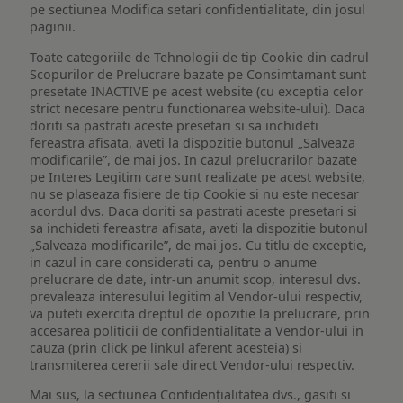
pe sectiunea Modifica setari confidentialitate, din josul
paginii.
Toate categoriile de Tehnologii de tip Cookie din cadrul
Scopurilor de Prelucrare bazate pe Consimtamant sunt
presetate INACTIVE pe acest website (cu exceptia celor
strict necesare pentru functionarea website-ului). Daca
doriti sa pastrati aceste presetari si sa inchideti
fereastra afisata, aveti la dispozitie butonul „Salveaza
modificarile”, de mai jos. In cazul prelucrarilor bazate
pe Interes Legitim care sunt realizate pe acest website,
nu se plaseaza fisiere de tip Cookie si nu este necesar
acordul dvs. Daca doriti sa pastrati aceste presetari si
sa inchideti fereastra afisata, aveti la dispozitie butonul
„Salveaza modificarile”, de mai jos. Cu titlu de exceptie,
in cazul in care considerati ca, pentru o anume
prelucrare de date, intr-un anumit scop, interesul dvs.
prevaleaza interesului legitim al Vendor-ului respectiv,
va puteti exercita dreptul de opozitie la prelucrare, prin
accesarea politicii de confidentialitate a Vendor-ului in
cauza (prin click pe linkul aferent acesteia) si
transmiterea cererii sale direct Vendor-ului respectiv.
Mai sus, la sectiunea Confidențialitatea dvs., gasiti si