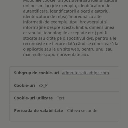
Modulele cookie, dispozitivele sau identificatorii
online similari (de exemplu, identificatorii de
autentificare, identificatorii alocați aleatoriu,
identificatorii de rețea) împreună cu alte
informații (de exemplu, tipul browserului și
informațiile despre acesta, limba, dimensiunea
ecranului, tehnologiile acceptate etc.) pot fi
stocate sau citite pe dispozitivul dvs. pentru a le
recunoaște de fiecare dată când se conectează la
o aplicație sau la un site web, pentru unul sau
mai multe scopuri prezentate aici.
Stocarea
admp-tc-sati.adtlgc.com
și/sau
accesarea
cX_P
informațiilor
de
Terț
pe
un
Câteva secunde
dispozitiv