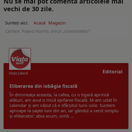
Nu se mai pot comenta articolele mai
vechi de 30 zile.
Sunteți aici:
Acasă
Magazin
Cariere. Paavo Nurmi, omul „cronometru”
Editorial
Viaţa Liberă
Eliberarea din iobăgia fiscală
În dimineața aceasta, la cafea, cu o țigară aprinsă
alături, am avut o mică epifanie fiscală. M-am uitat în
calendar și am văzut că e sfârșitul lunii iulie. Suntem
aproape la șapte luni din an, iar gândul a venit simplu
și eliberator: abia acum, simb ...