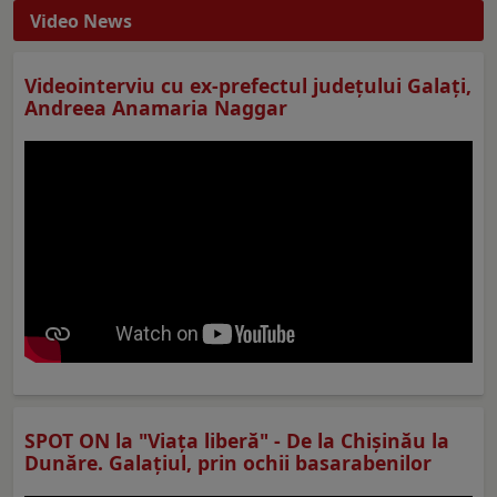
Video News
Videointerviu cu ex-prefectul judeţului Galaţi,
Andreea Anamaria Naggar
SPOT ON la "Viaţa liberă" - De la Chișinău la
Dunăre. Galațiul, prin ochii basarabenilor