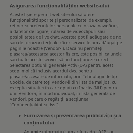
Asigurarea funcționalităților website-ului
Aceste fișiere permit website-ului să ofere
funcționalități sporite și personalizate, de exemplu
reţinerea preferinţelor personale cu ocazia navigării și
a datelor de logare, rularea de videoclipuri sau
posibilitatea de live chat. Acestea pot fi adăugate de noi
sau de furnizori terți ale căror servicii le-am adăugat pe
paginile noastre (Vendor-i). Dacă nu permiteți
plasarea/accesarea acestor fișiere, este posibil ca unele
sau toate aceste servicii să nu funcționeze corect.
Selectarea opțiunii generale Activ (DA) pentru acest
scop implică inclusiv acordul dvs. pentru
plasare/accesare de informații, prin Tehnologii de tip
Cookie, de către toți Vendor-ii din lista de mai jos, cu
excepția situației în care optați cu Inactiv (NU) pentru
unii Vendor-i, în mod individual, în lista generală de
Vendori, pe care o regăsiți la secțiunea
“Confidențialitatea dvs.”.
Furnizarea și prezentarea publicității și a
conținutului
Anumite informații (cum ar fi o adresă IP sau