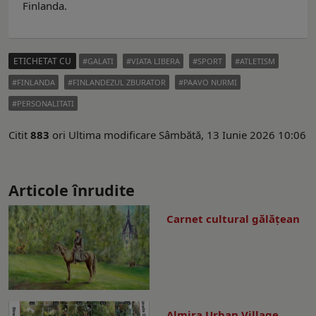
Finlanda.
ETICHETAT CU
GALATI
VIATA LIBERA
SPORT
ATLETISM
FINLANDA
FINLANDEZUL ZBURATOR
PAAVO NURMI
PERSONALITATI
Citit
883
ori
Ultima modificare Sâmbătă, 13 Iunie 2026 10:06
Articole înrudite
Carnet cultural gălăţean
Almira Urban Village,