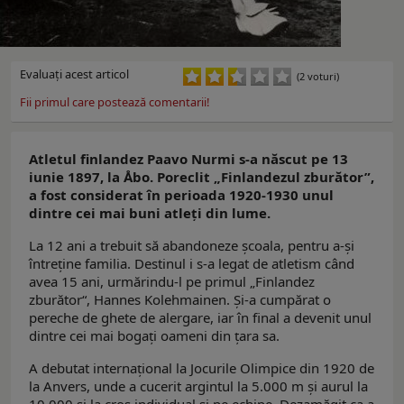
Evaluaţi acest articol
(2 voturi)
Fii primul care postează comentarii!
Atletul finlandez Paavo Nurmi s-a născut pe 13
iunie 1897, la Åbo. Poreclit „Finlandezul zburător”,
a fost considerat în perioada 1920-1930 unul
dintre cei mai buni atleți din lume.
La 12 ani a trebuit să abandoneze şcoala, pentru a-şi
întreţine familia. Destinul i s-a legat de atletism când
avea 15 ani, urmărindu-l pe primul „Finlandez
zburător“, Hannes Kolehmainen. Şi-a cumpărat o
pereche de ghete de alergare, iar în final a devenit unul
dintre cei mai bogaţi oameni din ţara sa.
A debutat internațional la Jocurile Olimpice din 1920 de
la Anvers, unde a cucerit argintul la 5.000 m și aurul la
10.000 și la cros individual și pe echipe. Dezamăgit ca a