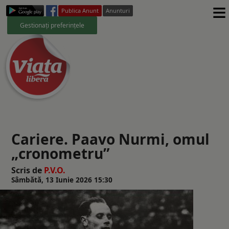
≡
Publica Anunt
Anunturi
Gestionați preferințele
Cariere. Paavo Nurmi, omul
„cronometru”
Scris de
P.V.O.
Sâmbătă, 13 Iunie 2026 15:30