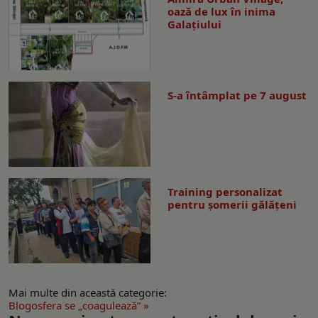
oază de lux în inima
Galațiului
S-a întâmplat pe 7 august
Training personalizat
pentru șomerii gălățeni
Mai multe din această categorie:
Blogosfera se „coagulează” »