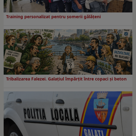
Training personalizat pentru șomerii gălățeni
Tribalizarea Falezei. Galațiul împărțit între copaci și beton