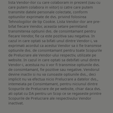
lista Vendor-ilor cu care colaboram in prezent (sau cu
care putem colabora in viitor) si catre care putem
transmite datele personale colectate, conform
optiunilor exprimate de dvs. privind folosirea
Tehnologiilor de tip Cookie. Lista Vendor-ilor are pre-
bifat fiecare Vendor, aceasta setare permitand
transmiterea optiunii dvs. de consimtamant pentru
fiecare Vendor, fie ca este pozitiva sau negativa. In
cazul in care optati sa bifati unul dintre Vendor-i, va
exprimati acordul ca acestui Vendor sa ii fie transmise
optiunile dvs. de consimtamant pentru toate Scopurile
de Prelucrare ale Vendor-ului respectiv, utilizate pe
website. In cazul in care optati sa debifati unul dintre
Vendor-i, acestuia nu ii vor fi transmise optiunile dvs.
de consimtamant, fie pozitive sau negative. Vendorul
devine inactiv si nu va cunoaste optiunile dvs., deci
implicit nu va efectua nicio Prelucrare a datelor dvs.,
intemeiata pe Consimtamant, pentru niciunul dintre
Scopurile de Prelucrare de pe website, chiar daca dvs.
ati optat cu DA pentru un Scop ce se regaseste printre
Scopurile de Prelucrare ale respectivului Vendor
inactivat.