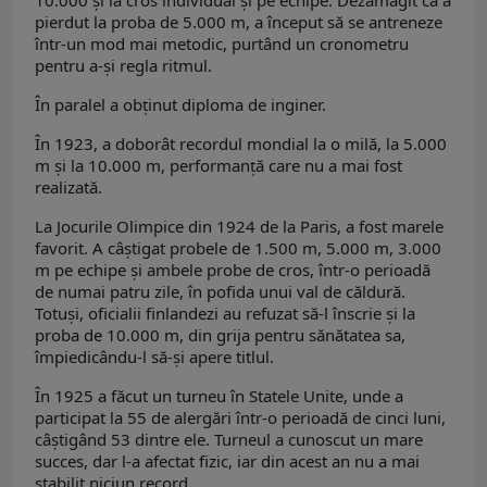
pierdut la proba de 5.000 m, a început să se antreneze
într-un mod mai metodic, purtând un cronometru
pentru a-și regla ritmul.
În paralel a obținut diploma de inginer.
În 1923, a doborât recordul mondial la o milă, la 5.000
m și la 10.000 m, performanță care nu a mai fost
realizată.
La Jocurile Olimpice din 1924 de la Paris, a fost marele
favorit. A câştigat probele de 1.500 m, 5.000 m, 3.000
m pe echipe și ambele probe de cros, într-o perioadă
de numai patru zile, în pofida unui val de căldură.
Totuși, oficialii finlandezi au refuzat să-l înscrie și la
proba de 10.000 m, din grija pentru sănătatea sa,
împiedicându-l să-și apere titlul.
În 1925 a făcut un turneu în Statele Unite, unde a
participat la 55 de alergări într-o perioadă de cinci luni,
câștigând 53 dintre ele. Turneul a cunoscut un mare
succes, dar l-a afectat fizic, iar din acest an nu a mai
stabilit niciun record.