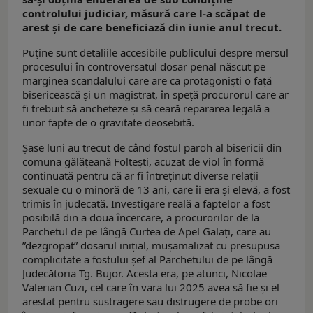
controlului judiciar, măsură care l-a scăpat de
arest și de care beneficiază din iunie anul trecut.
Puține sunt detaliile accesibile publicului despre mersul
procesului în controversatul dosar penal născut pe
marginea scandalului care are ca protagoniști o față
bisericească și un magistrat, în speță procurorul care ar
fi trebuit să ancheteze și să ceară repararea legală a
unor fapte de o gravitate deosebită.
Șase luni au trecut de când fostul paroh al bisericii din
comuna gălățeană Foltești, acuzat de viol în formă
continuată pentru că ar fi întreținut diverse relații
sexuale cu o minoră de 13 ani, care îi era și elevă, a fost
trimis în judecată. Investigare reală a faptelor a fost
posibilă din a doua încercare, a procurorilor de la
Parchetul de pe lângă Curtea de Apel Galați, care au
”dezgropat” dosarul inițial, mușamalizat cu presupusa
complicitate a fostului șef al Parchetului de pe lângă
Judecătoria Tg. Bujor. Acesta era, pe atunci, Nicolae
Valerian Cuzi, cel care în vara lui 2025 avea să fie și el
arestat pentru sustragere sau distrugere de probe ori