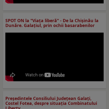
SPOT ON la "Viaţa liberă" - De la Chișinău la
Dunăre. Galațiul, prin ochii basarabenilor
Preşedintele Consiliului Judeţean Galaţi,
Costel Fotea, despre situaţia Combinatului
Liberty