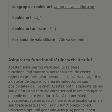
Stocarea
admp-tc-sati.adtlgc.com
și/sau
accesarea
cX_P
informațiilor
de
Terț
pe
un
Câteva secunde
dispozitiv
Asigurarea funcționalităților website-ului
Aceste fișiere permit website-ului să ofere
funcționalități sporite și personalizate, de exemplu
reţinerea preferinţelor personale cu ocazia navigării și
a datelor de logare, rularea de videoclipuri sau
posibilitatea de live chat. Acestea pot fi adăugate de noi
sau de furnizori terți ale căror servicii le-am adăugat pe
paginile noastre (Vendor-i). Dacă nu permiteți
plasarea/accesarea acestor fișiere, este posibil ca unele
sau toate aceste servicii să nu funcționeze corect.
Selectarea opțiunii generale Activ (DA) pentru acest