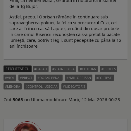
Emil, ca neîntemeiată”, se arată în hotărârea instanței
de la Tg Bujor.
Astfel, preotul Oprișan rămâne în continuare sub
supravegherea poliției, la fel ca și procurorul Cuzi, cel
care ar fi încercat să-l ajute ștergând din dosar probele
în care omul Bisericii recunoștea că s-a pretat la păcate
lumești, care, potrivit legii, sunt pedepsite cu până la 12
ani închisoare.
ETICHETAT CU
GALATI
VIATA LIBERA
COTIDAN
PROCES
VIOL
PREOT
DOSAR PENAL
EMIL OPRISAN
FOLTESTI
MINORA
CONTROL JUDICIAR
JUDECATORIE
Citit
5065
ori
Ultima modificare Marți, 12 Mai 2026 00:23