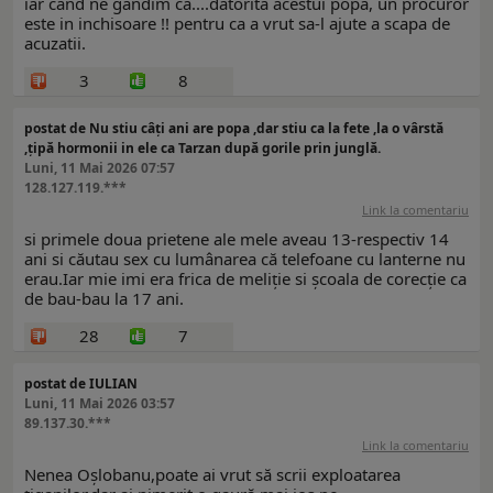
iar cand ne gandim ca....datorita acestui popa, un procuror
este in inchisoare !! pentru ca a vrut sa-l ajute a scapa de
acuzatii.
3
8
postat de Nu stiu câți ani are popa ,dar stiu ca la fete ,la o vârstă
,țipă hormonii in ele ca Tarzan după gorile prin junglă.
Luni, 11 Mai 2026 07:57
128.127.119.***
Link la comentariu
si primele doua prietene ale mele aveau 13-respectiv 14
ani si căutau sex cu lumânarea că telefoane cu lanterne nu
erau.Iar mie imi era frica de meliție si școala de corecție ca
de bau-bau la 17 ani.
28
7
postat de IULIAN
Luni, 11 Mai 2026 03:57
89.137.30.***
Link la comentariu
Nenea Oșlobanu,poate ai vrut să scrii exploatarea