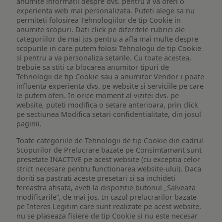
anumite informatii despre dvs. pentru a va oferi o
experienta web mai personalizata. Puteti alege sa nu
permiteti folosirea Tehnologiilor de tip Cookie in
anumite scopuri. Dati click pe diferitele rubrici ale
categoriilor de mai jos pentru a afla mai multe despre
scopurile in care putem folosi Tehnologii de tip Cookie
si pentru a va personaliza setarile. Cu toate acestea,
trebuie sa stiti ca blocarea anumitor tipuri de
Tehnologii de tip Cookie sau a anumitor Vendor-i poate
influenta experienta dvs. pe website si serviciile pe care
le putem oferi. In orice moment al vizitei dvs. pe
website, puteti modifica o setare anterioara, prin click
pe sectiunea Modifica setari confidentialitate, din josul
paginii.
Toate categoriile de Tehnologii de tip Cookie din cadrul
Scopurilor de Prelucrare bazate pe Consimtamant sunt
presetate INACTIVE pe acest website (cu exceptia celor
strict necesare pentru functionarea website-ului). Daca
doriti sa pastrati aceste presetari si sa inchideti
fereastra afisata, aveti la dispozitie butonul „Salveaza
modificarile”, de mai jos. In cazul prelucrarilor bazate
pe Interes Legitim care sunt realizate pe acest website,
nu se plaseaza fisiere de tip Cookie si nu este necesar