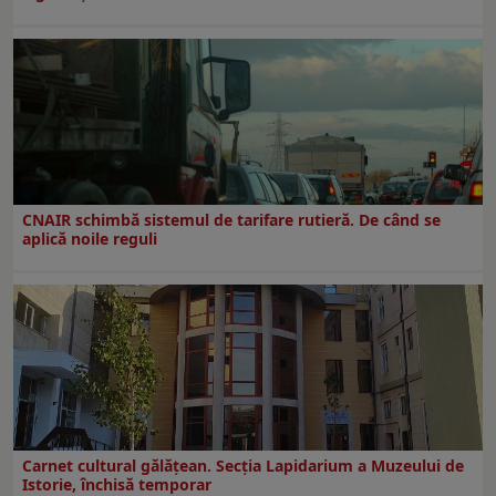
CNAIR schimbă sistemul de tarifare rutieră. De când se
aplică noile reguli
Carnet cultural gălăţean. Secţia Lapidarium a Muzeului de
Istorie, închisă temporar