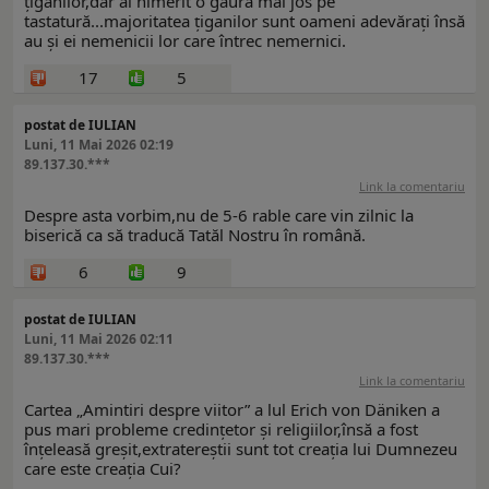
țiganilor,dar ai nimerit o gaură mai jos pe
tastatură...majoritatea țiganilor sunt oameni adevărați însă
au și ei nemenicii lor care întrec nemernici.
17
5
postat de IULIAN
Luni, 11 Mai 2026 02:19
89.137.30.***
Link la comentariu
Despre asta vorbim,nu de 5-6 rable care vin zilnic la
biserică ca să traducă Tatăl Nostru în română.
6
9
postat de IULIAN
Luni, 11 Mai 2026 02:11
89.137.30.***
Link la comentariu
Cartea „Amintiri despre viitor” a lul Erich von Däniken a
pus mari probleme credințetor și religiilor,însă a fost
înțeleasă greșit,extratereștii sunt tot creația lui Dumnezeu
care este creația Cui?