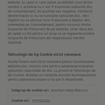
website. In cazul in care optati sa debifati unul dintre
Vendor-i, acestuia nu ii vor fi transmise optiunile dvs.
de consimtamant, fie pozitive sau negative. Vendorul
devine inactiv si nu va cunoaste optiunile dvs., deci
implicit nu va efectua nicio Prelucrare a datelor dvs.,
intemeiata pe Consimtamant, pentru niciunul dintre
Scopurile de Prelucrare de pe website, chiar daca dvs.
ati optat cu DA pentru un Scop ce se regaseste printre
Scopurile de Prelucrare ale respectivului Vendor
inactivat.
Tehnologii de tip Cookie strict necesare
Aceste fisiere sunt strict necesare pentru functionarea
website-ului, inclusiv cele pentru salvarea/procesarea
optiunilor exprimate de dvs. cu privire la Tehnologii de
tip Cookie. Acestea nu necesita acordul dumneavoastra
pentru plasare/accesare si nu pot fi dezactivate.
Tehnologii
anunturi.viata-libera.ro
de
tip
PHPSESSID
Cookie