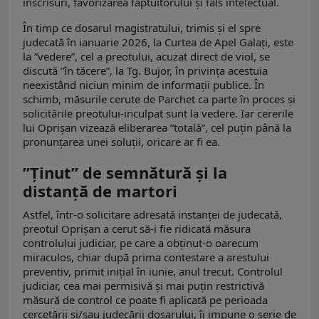
înscrisuri, favorizarea făptuitorului şi fals intelectual.
În timp ce dosarul magistratului, trimis și el spre
judecată în ianuarie 2026, la Curtea de Apel Galați, este
la ”vedere”, cel a preotului, acuzat direct de viol, se
discută ”în tăcere”, la Tg. Bujor, în privința acestuia
neexistând niciun minim de informații publice. În
schimb, măsurile cerute de Parchet ca parte în proces și
solicitările preotului-inculpat sunt la vedere. Iar cererile
lui Oprișan vizează eliberarea ”totală”, cel puțin până la
pronunțarea unei soluții, oricare ar fi ea.
”Ținut” de semnătură și la
distanță de martori
Astfel, într-o solicitare adresată instanței de judecată,
preotul Oprișan a cerut să-i fie ridicată măsura
controlului judiciar, pe care a obținut-o oarecum
miraculos, chiar după prima contestare a arestului
preventiv, primit inițial în iunie, anul trecut. Controlul
judiciar, cea mai permisivă și mai puțin restrictivă
măsură de control ce poate fi aplicată pe perioada
cercetării și/sau judecării dosarului, îi impune o serie de