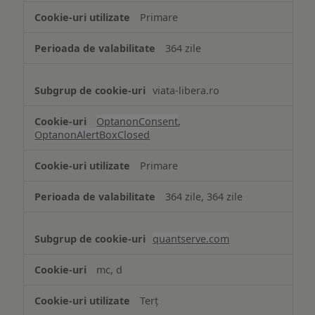
strict
Primare
necesare
364 zile
viata-libera.ro
OptanonConsent
,
OptanonAlertBoxClosed
Primare
364 zile, 364 zile
quantserve.com
mc, d
Terț