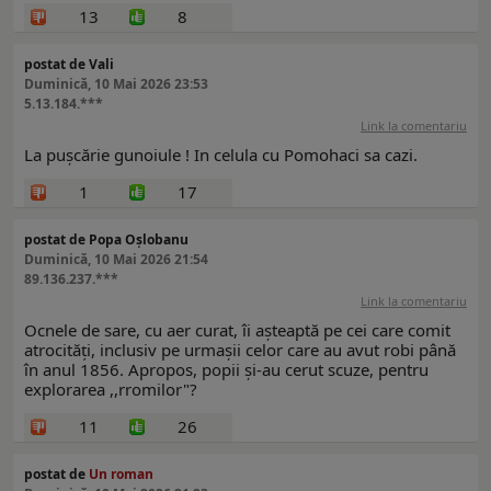
13
8
postat de Vali
Duminică, 10 Mai 2026 23:53
5.13.184.***
Link la comentariu
La pușcărie gunoiule ! In celula cu Pomohaci sa cazi.
1
17
postat de Popa Oșlobanu
Duminică, 10 Mai 2026 21:54
89.136.237.***
Link la comentariu
Ocnele de sare, cu aer curat, îi așteaptă pe cei care comit
atrocități, inclusiv pe urmașii celor care au avut robi până
în anul 1856. Apropos, popii și-au cerut scuze, pentru
explorarea ,,rromilor"?
11
26
postat de
Un roman