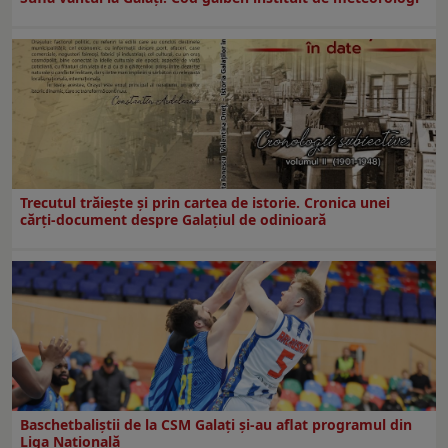
Trecutul trăiește și prin cartea de istorie. Cronica unei
cărți-document despre Galațiul de odinioară
Baschetbaliștii de la CSM Galați și-au aflat programul din
Liga Națională