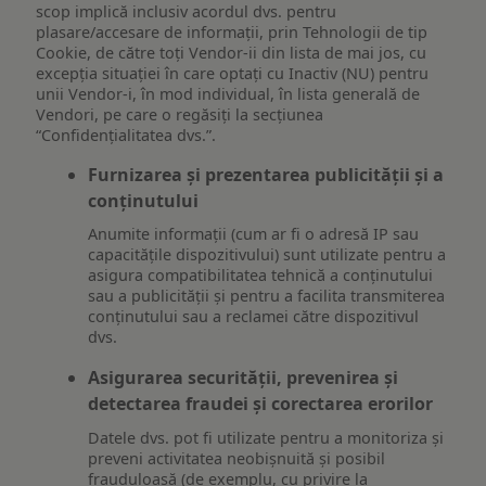
scop implică inclusiv acordul dvs. pentru
plasare/accesare de informații, prin Tehnologii de tip
Cookie, de către toți Vendor-ii din lista de mai jos, cu
excepția situației în care optați cu Inactiv (NU) pentru
unii Vendor-i, în mod individual, în lista generală de
Vendori, pe care o regăsiți la secțiunea
“Confidențialitatea dvs.”.
Furnizarea și prezentarea publicității și a
conținutului
Anumite informații (cum ar fi o adresă IP sau
capacitățile dispozitivului) sunt utilizate pentru a
asigura compatibilitatea tehnică a conținutului
sau a publicității și pentru a facilita transmiterea
conținutului sau a reclamei către dispozitivul
dvs.
Asigurarea securității, prevenirea și
detectarea fraudei și corectarea erorilor
Datele dvs. pot fi utilizate pentru a monitoriza și
preveni activitatea neobișnuită și posibil
frauduloasă (de exemplu, cu privire la