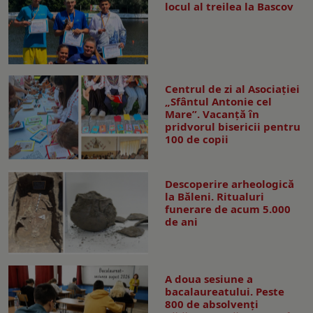
locul al treilea la Bascov
Centrul de zi al Asociației
„Sfântul Antonie cel
Mare”. Vacanță în
pridvorul bisericii pentru
100 de copii
Descoperire arheologică
la Băleni. Ritualuri
funerare de acum 5.000
de ani
A doua sesiune a
bacalaureatului. Peste
800 de absolvenţi