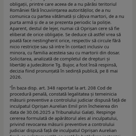
obligații, printre care aceea de a nu părăsi teritoriul
României fără încuviințarea autorităților, de a nu
comunica cu partea vătămată și câțiva martori, de a nu
purta armă și de a se prezenta periodic la poliție.
Aparent, destul de lejer, numai că Oprișan cere să fie
eliberat de orice obligație. Se deduce că astfel vrea să
poată face nestingherit orice, respectiv să circule fără
nicio restricție sau să intre în contact inclusiv cu
minora, cu familia acesteia sau cu martorii din dosar.
Solicitarea, analizată de completul de drepturi și
libertăți a Judecătorie Tg. Bujor, a fost însă respinsă,
decizia fiind pronunțată în sedință publică, pe 8 mai
2026.
”În baza disp. art. 348 raportat la art. 208 Cod de
procedură penală, constată legalitatea şi temeinicia
măsurii preventive a controlului judiciar dispusă faţă de
inculpatul Oprişan Aurelian Emil prin încheierea din
data de 30.06.2025 a Tribunalului Galaţi. Respinge
cererea formulată de apărătorul ales al inculpatului,
privind revocarea măsurii preventive a controlului
judiciar dispusă faţă de inculpatul Oprişan Aurelian