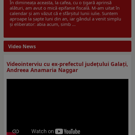
În dimineața aceasta, la cafea, cu o țigară aprinsă
alături, am avut o mică epifanie fiscală. M-am uitat în
calendar și am văzut că e sfârșitul lunii iulie. Suntem
aproape la șapte luni din an, iar gândul a venit simplu
și eliberator: abia acum, simb ...
Video News
Videointerviu cu ex-prefectul judeţului Galaţi,
Andreea Anamaria Naggar