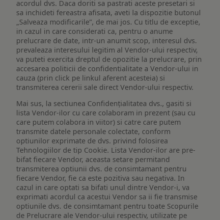
acordul dvs. Daca doriti sa pastrati aceste presetari si
sa inchideti fereastra afisata, aveti la dispozitie butonul
„Salveaza modificarile”, de mai jos. Cu titlu de exceptie,
in cazul in care considerati ca, pentru o anume
prelucrare de date, intr-un anumit scop, interesul dvs.
prevaleaza interesului legitim al Vendor-ului respectiv,
va puteti exercita dreptul de opozitie la prelucrare, prin
accesarea politicii de confidentialitate a Vendor-ului in
cauza (prin click pe linkul aferent acesteia) si
transmiterea cererii sale direct Vendor-ului respectiv.
Mai sus, la sectiunea Confidențialitatea dvs., gasiti si
lista Vendor-ilor cu care colaboram in prezent (sau cu
care putem colabora in viitor) si catre care putem
transmite datele personale colectate, conform
optiunilor exprimate de dvs. privind folosirea
Tehnologiilor de tip Cookie. Lista Vendor-ilor are pre-
bifat fiecare Vendor, aceasta setare permitand
transmiterea optiunii dvs. de consimtamant pentru
fiecare Vendor, fie ca este pozitiva sau negativa. In
cazul in care optati sa bifati unul dintre Vendor-i, va
exprimati acordul ca acestui Vendor sa ii fie transmise
optiunile dvs. de consimtamant pentru toate Scopurile
de Prelucrare ale Vendor-ului respectiv, utilizate pe