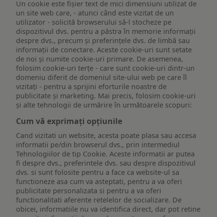
Un cookie este fişier text de mici dimensiuni utilizat de
un site web care, - atunci când este vizitat de un
utilizator - solicită browserului să-l stocheze pe
dispozitivul dvs. pentru a păstra în memorie informații
despre dvs., precum și preferințele dvs. de limbă sau
informații de conectare. Aceste cookie-uri sunt setate
de noi și numite cookie-uri primare. De asemenea,
folosim cookie-uri terțe - care sunt cookie-uri dintr-un
domeniu diferit de domeniul site-ului web pe care îl
vizitați - pentru a sprijini eforturile noastre de
publicitate și marketing. Mai precis, folosim cookie-uri
și alte tehnologii de urmărire în următoarele scopuri:
Cum vă exprimați opțiunile
Cand vizitati un website, acesta poate plasa sau accesa
informatii pe/din browserul dvs., prin intermediul
Tehnologiilor de tip Cookie. Aceste informatii ar putea
fi despre dvs., preferintele dvs. sau despre dispozitivul
dvs. si sunt folosite pentru a face ca website-ul sa
functioneze asa cum va asteptati, pentru a va oferi
publicitate personalizata si pentru a va oferi
functionalitati aferente retelelor de socializare. De
obicei, informatiile nu va identifica direct, dar pot retine