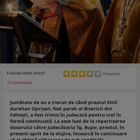
Evaluaţi acest articol
(14 voturi)
11
comentarii
Jumătate de an a trecut de când preotul Emil
Aurelian Oprișan, fost paroh al Bisericii din
Foltești, a fost trimis în judecată pentru viol în
formă continuată. La șase luni de la repartizarea
dosarului către Judecătoria Tg. Bujor, preotul, în
prezent oprit de la slujire, încearcă în continuare
să-și obțină eliberarea de sub condițiile