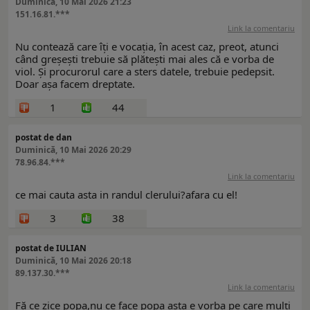
Duminică, 10 Mai 2026 21:23
151.16.81.***
Link la comentariu
Nu contează care îți e vocația, în acest caz, preot, atunci
când greșești trebuie să plătești mai ales că e vorba de
viol. Și procurorul care a sters datele, trebuie pedepsit.
Doar așa facem dreptate.
1
44
postat de dan
Duminică, 10 Mai 2026 20:29
78.96.84.***
Link la comentariu
ce mai cauta asta in randul clerului?afara cu el!
3
38
postat de IULIAN
Duminică, 10 Mai 2026 20:18
89.137.30.***
Link la comentariu
Fă ce zice popa,nu ce face popa asta e vorba pe care mulți