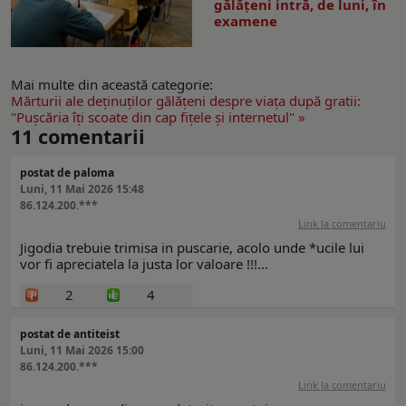
gălăţeni intră, de luni, în
examene
Mai multe din această categorie:
Mărturii ale deţinuţilor gălăţeni despre viaţa după gratii:
"Puşcăria îţi scoate din cap fiţele şi internetul" »
11
comentarii
postat de paloma
Luni, 11 Mai 2026 15:48
86.124.200.***
Link la comentariu
Jigodia trebuie trimisa in puscarie, acolo unde *ucile lui
vor fi apreciatela la justa lor valoare !!!...
2
4
postat de antiteist
Luni, 11 Mai 2026 15:00
86.124.200.***
Link la comentariu