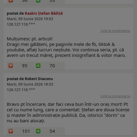
36
33
postat de
Raabis Ștefan Bădiță
Marți, 09 Iunie 2026 19:02
128.127.118.***
Link la comentariu
Mulțumesc pt. articol!
Dragii mei gălățeni, pe paginile mele de fb, tiktok &
youtube, aflați lucruri neștiute. Voi continua seria, pt. că
avem un trecut măreț, prezent insignifiant & viitor maro.
95
70
postat de Robert Diaconu
Marți, 09 Iunie 2026 18:53
128.127.118.***
Link la comentariu
Bravo pt încercare, dar faci ceva bun într-un oraș mort! Pt
cel cu nume lung, care a comentat: Ștefan are doua licențe
și master în administrație publică. Da, istoricii "dorm" ca
nu au bani alocați.
101
54