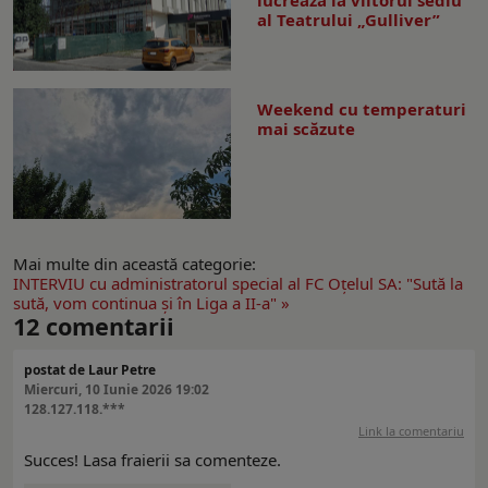
lucrează la viitorul sediu
al Teatrului „Gulliver”
Weekend cu temperaturi
mai scăzute
Mai multe din această categorie:
INTERVIU cu administratorul special al FC Oţelul SA: "Sută la
sută, vom continua şi în Liga a II-a" »
12
comentarii
postat de Laur Petre
Miercuri, 10 Iunie 2026 19:02
128.127.118.***
Link la comentariu
Succes! Lasa fraierii sa comenteze.