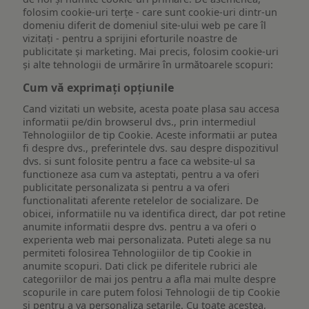
folosim cookie-uri terțe - care sunt cookie-uri dintr-un
domeniu diferit de domeniul site-ului web pe care îl
vizitați - pentru a sprijini eforturile noastre de
publicitate și marketing. Mai precis, folosim cookie-uri
și alte tehnologii de urmărire în următoarele scopuri:
Cum vă exprimați opțiunile
Cand vizitati un website, acesta poate plasa sau accesa
informatii pe/din browserul dvs., prin intermediul
Tehnologiilor de tip Cookie. Aceste informatii ar putea
fi despre dvs., preferintele dvs. sau despre dispozitivul
dvs. si sunt folosite pentru a face ca website-ul sa
functioneze asa cum va asteptati, pentru a va oferi
publicitate personalizata si pentru a va oferi
functionalitati aferente retelelor de socializare. De
obicei, informatiile nu va identifica direct, dar pot retine
anumite informatii despre dvs. pentru a va oferi o
experienta web mai personalizata. Puteti alege sa nu
permiteti folosirea Tehnologiilor de tip Cookie in
anumite scopuri. Dati click pe diferitele rubrici ale
categoriilor de mai jos pentru a afla mai multe despre
scopurile in care putem folosi Tehnologii de tip Cookie
si pentru a va personaliza setarile. Cu toate acestea,