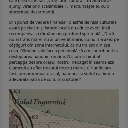
că e greu să te faci „viral” prin cultură... În ziua de azi,
ajungi viral prin scălămbăieli”, mărturisește el, cu o
sinceritate dezarmantă.
Din punct de vedere financiar, o astfel de nișă culturală
axată pe civism și istorie locală nu aduce averi, însă
recompensa sa rămâne una profund spirituală: „Dacă
nu ai trafic mare, nu ai un venit mare. Eu nu mă axez pe
câștiguri din zona internetului, că nu trăiesc din așa
ceva. Rămâne satisfacția personală că am contribuuit la
deșteptarea națiunii române. Da, am schimbat
percepția despre orașul nostru, nebăgat în seamă azi!
Oamenii au aflat trecutul nostru măreț. Oriunde am
fost, am promovat orașul, națiunea și statul ca fiind o
adevărată vatră de cultură și istorie.”