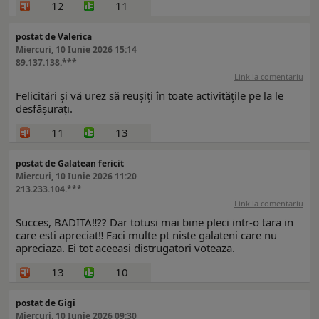
12
11
postat de Valerica
Miercuri, 10 Iunie 2026 15:14
89.137.138.***
Link la comentariu
Felicitări și vă urez să reușiți în toate activitățile pe la le
desfășurați.
11
13
postat de Galatean fericit
Miercuri, 10 Iunie 2026 11:20
213.233.104.***
Link la comentariu
Succes, BADITA‼️?? Dar totusi mai bine pleci intr-o tara in
care esti apreciat‼️ Faci multe pt niste galateni care nu
apreciaza. Ei tot aceeasi distrugatori voteaza.
13
10
postat de Gigi
Miercuri, 10 Iunie 2026 09:30