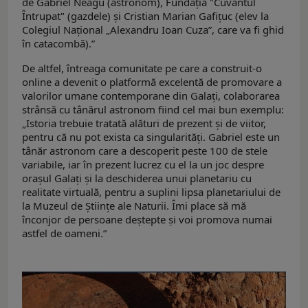
de Gabriel Neagu (astronom), Fundația "Cuvântul
Întrupat" (gazdele) și Cristian Marian Gafițuc (elev la
Colegiul Național „Alexandru Ioan Cuza”, care va fi ghid
în catacombă).”
De altfel, întreaga comunitate pe care a construit-o
online a devenit o platformă excelentă de promovare a
valorilor umane contemporane din Galați, colaborarea
strânsă cu tânărul astronom fiind cel mai bun exemplu:
„Istoria trebuie tratată alături de prezent și de viitor,
pentru că nu pot exista ca singularități. Gabriel este un
tânăr astronom care a descoperit peste 100 de stele
variabile, iar în prezent lucrez cu el la un joc despre
orașul Galați și la deschiderea unui planetariu cu
realitate virtuală, pentru a suplini lipsa planetariului de
la Muzeul de Științe ale Naturii. Îmi place să mă
înconjor de persoane deștepte și voi promova numai
astfel de oameni.”