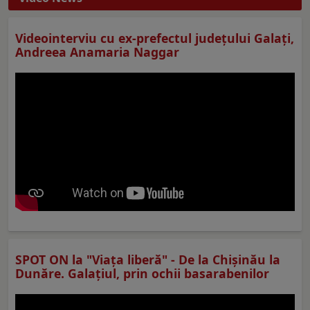
Videointerviu cu ex-prefectul judeţului Galaţi,
Andreea Anamaria Naggar
SPOT ON la "Viaţa liberă" - De la Chișinău la
Dunăre. Galațiul, prin ochii basarabenilor