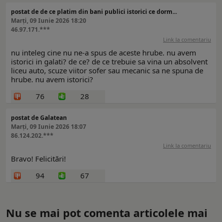
postat de de ce platim din bani publici istorici ce dorm...
Marți, 09 Iunie 2026 18:20
46.97.171.***
Link la comentariu
nu inteleg cine nu ne-a spus de aceste hrube. nu avem
istorici in galati? de ce? de ce trebuie sa vina un absolvent
liceu auto, scuze viitor sofer sau mecanic sa ne spuna de
hrube. nu avem istorici?
76
28
postat de Galatean
Marți, 09 Iunie 2026 18:07
86.124.202.***
Link la comentariu
Bravo! Felicitări!
94
67
Nu se mai pot comenta articolele mai