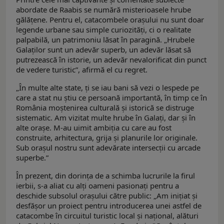
abordate de Raabis se numără misterioasele hrube
gălățene. Pentru el, catacombele orașului nu sunt doar
legende urbane sau simple curiozități, ci o realitate
palpabilă, un patrimoniu lăsat în paragină. „Hrubele
Galaților sunt un adevăr superb, un adevăr lăsat să
putrezească în istorie, un adevăr nevalorificat din punct
de vedere turistic”, afirmă el cu regret.
„În multe alte state, ți se iau bani să vezi o lespede pe
care a stat nu știu ce persoană importantă, în timp ce în
România moștenirea culturală și istorică se distruge
sistematic. Am vizitat multe hrube în Galați, dar şi în
alte oraşe. M-au uimit ambiția cu care au fost
construite, arhitectura, grija și planurile lor originale.
Sub orașul nostru sunt adevărate intersecții cu arcade
superbe.”
În prezent, din dorința de a schimba lucrurile la firul
ierbii, s-a aliat cu alți oameni pasionați pentru a
deschide subsolul orașului către public: „Am inițiat şi
desfăşor un proiect pentru introducerea unei astfel de
catacombe în circuitul turistic local și național, alături