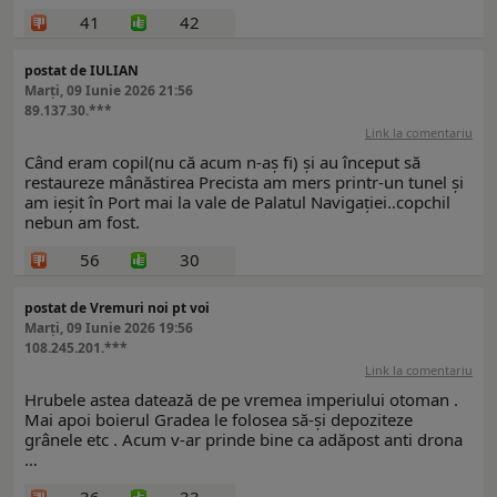
41
42
postat de IULIAN
Marți, 09 Iunie 2026 21:56
89.137.30.***
Link la comentariu
Când eram copil(nu că acum n-aș fi) și au început să
restaureze mânăstirea Precista am mers printr-un tunel și
am ieșit în Port mai la vale de Palatul Navigației..copchil
nebun am fost.
56
30
postat de Vremuri noi pt voi
Marți, 09 Iunie 2026 19:56
108.245.201.***
Link la comentariu
Hrubele astea datează de pe vremea imperiului otoman .
Mai apoi boierul Gradea le folosea să-și depoziteze
grânele etc . Acum v-ar prinde bine ca adăpost anti drona
…