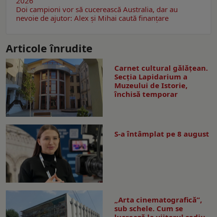
2026
Doi campioni vor să cucerească Australia, dar au
nevoie de ajutor: Alex și Mihai caută finanțare
Articole înrudite
Carnet cultural gălăţean.
Secţia Lapidarium a
Muzeului de Istorie,
închisă temporar
S-a întâmplat pe 8 august
„Arta cinematografică”,
sub schele. Cum se