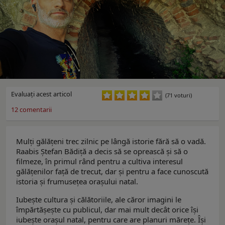
Evaluaţi acest articol
(71 voturi)
12
comentarii
Mulți gălățeni trec zilnic pe lângă istorie fără să o vadă.
Raabis Ștefan Bădiță a decis să se oprească și să o
filmeze, în primul rând pentru a cultiva interesul
gălățenilor față de trecut, dar și pentru a face cunoscută
istoria și frumusețea orașului natal.
Iubește cultura și călătoriile, ale căror imagini le
împărtășește cu publicul, dar mai mult decât orice își
iubește orașul natal, pentru care are planuri mărețe. Își