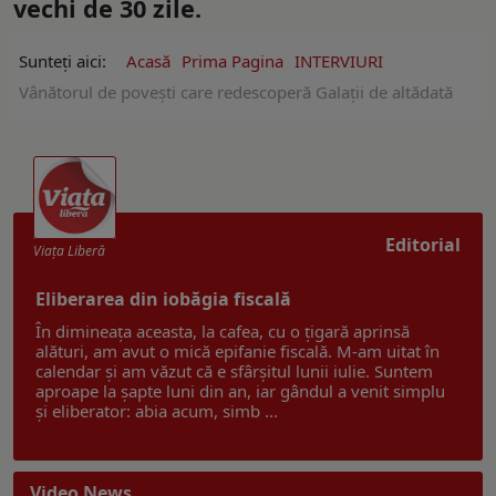
vechi de 30 zile.
Sunteți aici:
Acasă
Prima Pagina
INTERVIURI
Vânătorul de povești care redescoperă Galații de altădată
Editorial
Viaţa Liberă
Eliberarea din iobăgia fiscală
În dimineața aceasta, la cafea, cu o țigară aprinsă
alături, am avut o mică epifanie fiscală. M-am uitat în
calendar și am văzut că e sfârșitul lunii iulie. Suntem
aproape la șapte luni din an, iar gândul a venit simplu
și eliberator: abia acum, simb ...
Video News