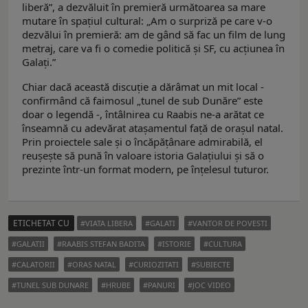
liberă”, a dezvăluit în premieră următoarea sa mare
mutare în spațiul cultural: „Am o surpriză pe care v-o
dezvălui în premieră: am de gând să fac un film de lung
metraj, care va fi o comedie politică și SF, cu acțiunea în
Galați.”
Chiar dacă această discuție a dărâmat un mit local -
confirmând că faimosul „tunel de sub Dunăre” este
doar o legendă -, întâlnirea cu Raabis ne-a arătat ce
înseamnă cu adevărat atașamentul față de orașul natal.
Prin proiectele sale și o încăpățânare admirabilă, el
reușește să pună în valoare istoria Galațiului și să o
prezinte într-un format modern, pe înțelesul tuturor.
ETICHETAT CU
VIATA LIBERA
GALATI
VANTOR DE POVESTI
GALATII
RAABIS STEFAN BADITA
ISTORIE
CULTURA
CALATORII
ORAS NATAL
CURIOZITATI
SUBIECTE
TUNEL SUB DUNARE
HRUBE
PANURI
JOC VIDEO