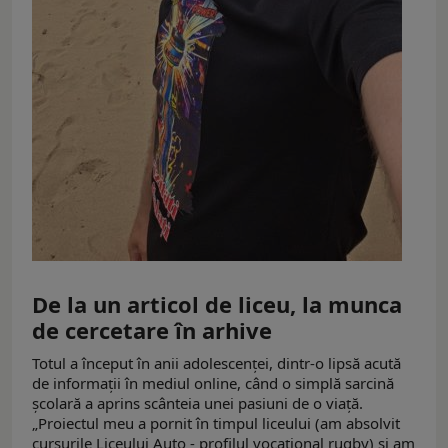
De la un articol de liceu, la munca
de cercetare în arhive
Totul a început în anii adolescenței, dintr-o lipsă acută
de informații în mediul online, când o simplă sarcină
școlară a aprins scânteia unei pasiuni de o viață.
„Proiectul meu a pornit în timpul liceului (am absolvit
cursurile Liceului Auto - profilul vocațional rugby) şi am