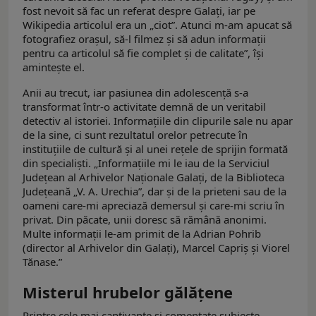
fost nevoit să fac un referat despre Galați, iar pe
Wikipedia articolul era un „ciot”. Atunci m-am apucat să
fotografiez oraşul, să-l filmez şi să adun informații
pentru ca articolul să fie complet și de calitate”, își
amintește el.
Anii au trecut, iar pasiunea din adolescență s-a
transformat într-o activitate demnă de un veritabil
detectiv al istoriei. Informațiile din clipurile sale nu apar
de la sine, ci sunt rezultatul orelor petrecute în
instituțiile de cultură și al unei rețele de sprijin formată
din specialiști. „Informațiile mi le iau de la Serviciul
Județean al Arhivelor Naționale Galați, de la Biblioteca
Județeană „V. A. Urechia”, dar şi de la prieteni sau de la
oameni care-mi apreciază demersul şi care-mi scriu în
privat. Din păcate, unii doresc să rămână anonimi.
Multe informații le-am primit de la Adrian Pohrib
(director al Arhivelor din Galaţi), Marcel Capriş și Viorel
Tănase.”
Misterul hrubelor gălățene
Printre cele mai captivante și comentate subiecte