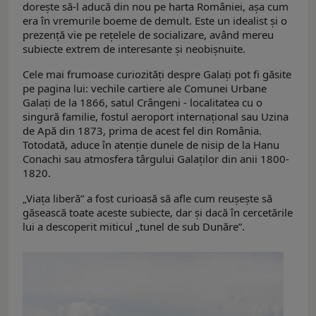
dorește să-l aducă din nou pe harta României, așa cum
era în vremurile boeme de demult. Este un idealist și o
prezență vie pe rețelele de socializare, având mereu
subiecte extrem de interesante și neobișnuite.
Cele mai frumoase curiozități despre Galați pot fi găsite
pe pagina lui: vechile cartiere ale Comunei Urbane
Galați de la 1866, satul Crângeni - localitatea cu o
singură familie, fostul aeroport internațional sau Uzina
de Apă din 1873, prima de acest fel din România.
Totodată, aduce în atenție dunele de nisip de la Hanu
Conachi sau atmosfera târgului Galaților din anii 1800-
1820.
„Viața liberă” a fost curioasă să afle cum reușește să
găsească toate aceste subiecte, dar și dacă în cercetările
lui a descoperit miticul „tunel de sub Dunăre”.