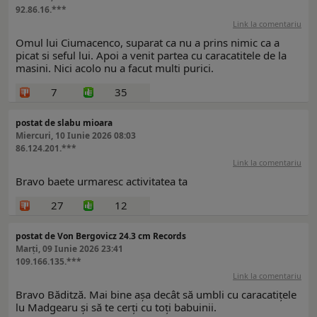
92.86.16.***
Link la comentariu
Omul lui Ciumacenco, suparat ca nu a prins nimic ca a
picat si seful lui. Apoi a venit partea cu caracatitele de la
masini. Nici acolo nu a facut multi purici.
7
35
postat de slabu mioara
Miercuri, 10 Iunie 2026 08:03
86.124.201.***
Link la comentariu
Bravo baete urmaresc activitatea ta
27
12
postat de Von Bergovicz 24.3 cm Records
Marți, 09 Iunie 2026 23:41
109.166.135.***
Link la comentariu
Bravo Băditză. Mai bine așa decât să umbli cu caracatițele
lu Madgearu și să te cerți cu toți babuinii.