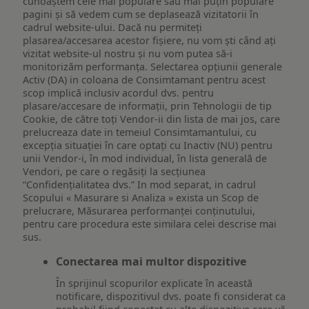
cunoaștem cele mai populare sau mai puțin populare
pagini și să vedem cum se deplasează vizitatorii în
cadrul website-ului. Dacă nu permiteți
plasarea/accesarea acestor fișiere, nu vom ști când ați
vizitat website-ul nostru și nu vom putea să-i
monitorizăm performanța. Selectarea opțiunii generale
Activ (DA) in coloana de Consimtamant pentru acest
scop implică inclusiv acordul dvs. pentru
plasare/accesare de informații, prin Tehnologii de tip
Cookie, de către toți Vendor-ii din lista de mai jos, care
prelucreaza date in temeiul Consimtamantului, cu
excepția situației în care optați cu Inactiv (NU) pentru
unii Vendor-i, în mod individual, în lista generală de
Vendori, pe care o regăsiți la secțiunea
“Confidențialitatea dvs.” In mod separat, in cadrul
Scopului « Masurare si Analiza » exista un Scop de
prelucrare, Măsurarea performanței conținutului,
pentru care procedura este similara celei descrise mai
sus.
Conectarea mai multor dispozitive
În sprijinul scopurilor explicate în această
notificare, dispozitivul dvs. poate fi considerat ca