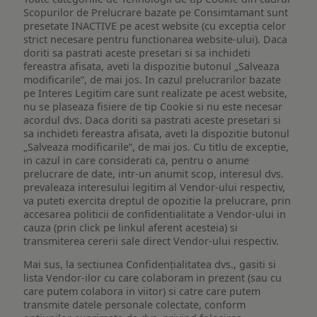
Scopurilor de Prelucrare bazate pe Consimtamant sunt
presetate INACTIVE pe acest website (cu exceptia celor
strict necesare pentru functionarea website-ului). Daca
doriti sa pastrati aceste presetari si sa inchideti
fereastra afisata, aveti la dispozitie butonul „Salveaza
modificarile”, de mai jos. In cazul prelucrarilor bazate
pe Interes Legitim care sunt realizate pe acest website,
nu se plaseaza fisiere de tip Cookie si nu este necesar
acordul dvs. Daca doriti sa pastrati aceste presetari si
sa inchideti fereastra afisata, aveti la dispozitie butonul
„Salveaza modificarile”, de mai jos. Cu titlu de exceptie,
in cazul in care considerati ca, pentru o anume
prelucrare de date, intr-un anumit scop, interesul dvs.
prevaleaza interesului legitim al Vendor-ului respectiv,
va puteti exercita dreptul de opozitie la prelucrare, prin
accesarea politicii de confidentialitate a Vendor-ului in
cauza (prin click pe linkul aferent acesteia) si
transmiterea cererii sale direct Vendor-ului respectiv.
Mai sus, la sectiunea Confidențialitatea dvs., gasiti si
lista Vendor-ilor cu care colaboram in prezent (sau cu
care putem colabora in viitor) si catre care putem
transmite datele personale colectate, conform