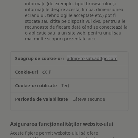
informații (de exemplu, tipul browserului și
informațiile despre acesta, limba, dimensiunea
ecranului, tehnologiile acceptate etc.) pot fi
stocate sau citite pe dispozitivul dvs. pentru a le
recunoaște de fiecare dată când se conectează la
o aplicație sau la un site web, pentru unul sau
mai multe scopuri prezentate aici.
Stocarea
admp-tc-sati.adtlgc.com
și/sau
accesarea
cX_P
informațiilor
de
Terț
pe
un
Câteva secunde
dispozitiv
Asigurarea funcționalităților website-ului
Aceste fișiere permit website-ului să ofere