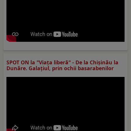
SPOT ON la "Viaţa liberă" - De la Chișinău la
Dunăre. Galațiul, prin ochii basarabenilor