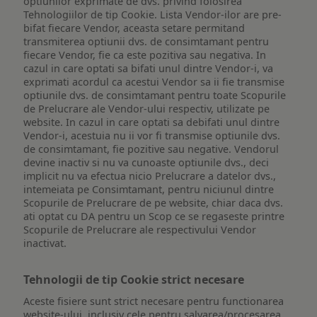
optiunilor exprimate de dvs. privind folosirea
Tehnologiilor de tip Cookie. Lista Vendor-ilor are pre-
bifat fiecare Vendor, aceasta setare permitand
transmiterea optiunii dvs. de consimtamant pentru
fiecare Vendor, fie ca este pozitiva sau negativa. In
cazul in care optati sa bifati unul dintre Vendor-i, va
exprimati acordul ca acestui Vendor sa ii fie transmise
optiunile dvs. de consimtamant pentru toate Scopurile
de Prelucrare ale Vendor-ului respectiv, utilizate pe
website. In cazul in care optati sa debifati unul dintre
Vendor-i, acestuia nu ii vor fi transmise optiunile dvs.
de consimtamant, fie pozitive sau negative. Vendorul
devine inactiv si nu va cunoaste optiunile dvs., deci
implicit nu va efectua nicio Prelucrare a datelor dvs.,
intemeiata pe Consimtamant, pentru niciunul dintre
Scopurile de Prelucrare de pe website, chiar daca dvs.
ati optat cu DA pentru un Scop ce se regaseste printre
Scopurile de Prelucrare ale respectivului Vendor
inactivat.
Tehnologii de tip Cookie strict necesare
Aceste fisiere sunt strict necesare pentru functionarea
website-ului, inclusiv cele pentru salvarea/procesarea