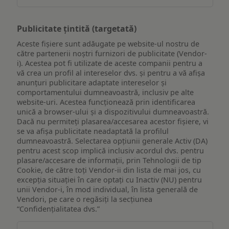
Publicitate țintită (targetată)
Aceste fișiere sunt adăugate pe website-ul nostru de
către partenerii noștri furnizori de publicitate (Vendor-
i). Acestea pot fi utilizate de aceste companii pentru a
vă crea un profil al intereselor dvs. și pentru a vă afișa
anunțuri publicitare adaptate intereselor și
comportamentului dumneavoastră, inclusiv pe alte
website-uri. Acestea funcționează prin identificarea
unică a browser-ului și a dispozitivului dumneavoastră.
Dacă nu permiteți plasarea/accesarea acestor fișiere, vi
se va afișa publicitate neadaptată la profilul
dumneavoastră. Selectarea opțiunii generale Activ (DA)
pentru acest scop implică inclusiv acordul dvs. pentru
plasare/accesare de informații, prin Tehnologii de tip
Cookie, de către toți Vendor-ii din lista de mai jos, cu
excepția situației în care optați cu Inactiv (NU) pentru
unii Vendor-i, în mod individual, în lista generală de
Vendori, pe care o regăsiți la secțiunea
“Confidențialitatea dvs.”
Publicitate