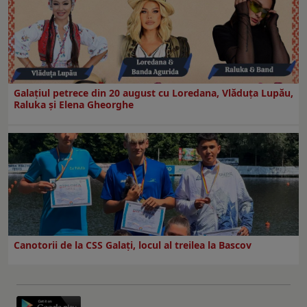
Galaţiul petrece din 20 august cu Loredana, Vlăduța Lupău,
Raluka și Elena Gheorghe
Canotorii de la CSS Galați, locul al treilea la Bascov