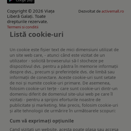
Copyright © 2026 Viaţa
Dezvoltat de
activemall.ro
Liberă Galaţi. Toate
drepturile rezervate.
Termeni si conditii
Listă cookie-uri
Un cookie este fişier text de mici dimensiuni utilizat de
un site web care, - atunci când este vizitat de un
utilizator - solicită browserului să-l stocheze pe
dispozitivul dvs. pentru a păstra în memorie informații
despre dvs., precum și preferințele dvs. de limbă sau
informații de conectare. Aceste cookie-uri sunt setate
de noi și numite cookie-uri primare. De asemenea,
folosim cookie-uri terțe - care sunt cookie-uri dintr-un
domeniu diferit de domeniul site-ului web pe care îl
vizitați - pentru a sprijini eforturile noastre de
publicitate și marketing. Mai precis, folosim cookie-uri
și alte tehnologii de urmărire în următoarele scopuri:
Cum vă exprimați opțiunile
Cand vizitati un website, acesta poate plasa sau accesa