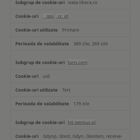
viata-libera.ro
țintită
(targetată)
__gpi
,
_cc_id
Primare
389 zile, 269 zile
turn.com
uid
Terț
179 zile
hit.gemius.pl
Gdynp, Gtest, Gdyn, Gtestem, receive-