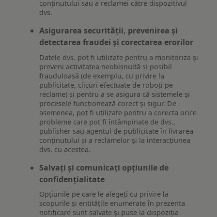
conținutului sau a reclamei către dispozitivul
dvs.
Asigurarea securității, prevenirea și
detectarea fraudei și corectarea erorilor
Datele dvs. pot fi utilizate pentru a monitoriza și
preveni activitatea neobișnuită și posibil
frauduloasă (de exemplu, cu privire la
publicitate, clicuri efectuate de roboți pe
reclame) și pentru a se asigura că sistemele și
procesele funcționează corect și sigur. De
asemenea, pot fi utilizate pentru a corecta orice
probleme care pot fi întâmpinate de dvs.,
publisher sau agentul de publicitate în livrarea
conținutului și a reclamelor și la interacțiunea
dvs. cu acestea.
Salvați și comunicați opțiunile de
confidențialitate
Opțiunile pe care le alegeți cu privire la
scopurile și entitățile enumerate în prezenta
notificare sunt salvate și puse la dispoziția