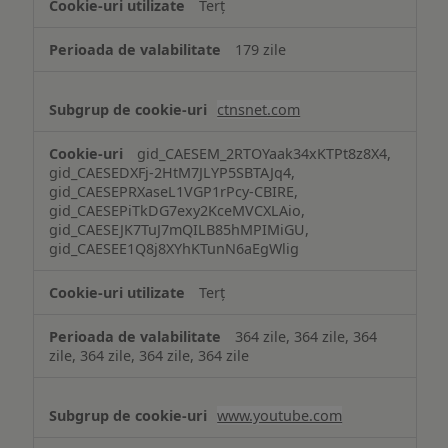
Terț
179 zile
ctnsnet.com
gid_CAESEM_2RTOYaak34xKTPt8z8X4,
gid_CAESEDXFj-2HtM7JLYP5SBTAJq4,
gid_CAESEPRXaseL1VGP1rPcy-CBIRE,
gid_CAESEPiTkDG7exy2KceMVCXLAio,
gid_CAESEJK7TuJ7mQILB85hMPIMiGU,
gid_CAESEE1Q8j8XYhKTunN6aEgWlig
Terț
364 zile, 364 zile, 364
zile, 364 zile, 364 zile, 364 zile
www.youtube.com