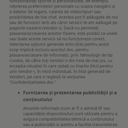
funcționalități sporite și personalizate, de exemplu
reţinerea preferinţelor personale cu ocazia navigării și
a datelor de logare, rularea de videoclipuri sau
posibilitatea de live chat. Acestea pot fi adăugate de noi
sau de furnizori terți ale căror servicii le-am adăugat pe
paginile noastre (Vendor-i). Dacă nu permiteți
plasarea/accesarea acestor fișiere, este posibil ca unele
sau toate aceste servicii să nu funcționeze corect.
Selectarea opțiunii generale Activ (DA) pentru acest
scop implică inclusiv acordul dvs. pentru
plasare/accesare de informații, prin Tehnologii de tip
Cookie, de către toți Vendor-ii din lista de mai jos, cu
excepția situației în care optați cu Inactiv (NU) pentru
unii Vendor-i, în mod individual, în lista generală de
Vendori, pe care o regăsiți la secțiunea
“Confidențialitatea dvs.”.
Furnizarea și prezentarea publicității și a
conținutului
Anumite informații (cum ar fi o adresă IP sau
capacitățile dispozitivului) sunt utilizate pentru a
asigura compatibilitatea tehnică a conținutului
sau a publicității și pentru a facilita transmiterea