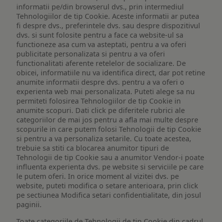
informatii pe/din browserul dvs., prin intermediul
Tehnologiilor de tip Cookie. Aceste informatii ar putea
fi despre dvs., preferintele dvs. sau despre dispozitivul
dvs. si sunt folosite pentru a face ca website-ul sa
functioneze asa cum va asteptati, pentru a va oferi
publicitate personalizata si pentru a va oferi
functionalitati aferente retelelor de socializare. De
obicei, informatiile nu va identifica direct, dar pot retine
anumite informatii despre dvs. pentru a va oferi o
experienta web mai personalizata. Puteti alege sa nu
permiteti folosirea Tehnologiilor de tip Cookie in
anumite scopuri. Dati click pe diferitele rubrici ale
categoriilor de mai jos pentru a afla mai multe despre
scopurile in care putem folosi Tehnologii de tip Cookie
si pentru a va personaliza setarile. Cu toate acestea,
trebuie sa stiti ca blocarea anumitor tipuri de
Tehnologii de tip Cookie sau a anumitor Vendor-i poate
influenta experienta dvs. pe website si serviciile pe care
le putem oferi. In orice moment al vizitei dvs. pe
website, puteti modifica o setare anterioara, prin click
pe sectiunea Modifica setari confidentialitate, din josul
paginii.
Toate categoriile de Tehnologii de tip Cookie din cadrul