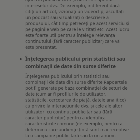
intereselor dvs. De exemplu, indiferent dacă
citiți un articol, vizionați un videoclip, ascultați
un podcast sau vizualizați o descriere a
produsului, cât timp petreceți pe acest serviciu și
pe paginile web pe care le vizitați etc. Acest lucru
este foarte util pentru a înțelege relevanța
conținutului (fără caracter publicitar) care vă
este prezentat.
Înțelegerea publicului prin statistici sau
combinații de date din surse diferite
Înțelegerea publicului prin statistici sau
combinații de date din surse diferite Rapoartele
pot fi generate pe baza combinației de seturi de
date (cum ar fi profilurile de utilizator,
statisticile, cercetarea de piață, datele analitice)
cu privire la interacțiunile dvs. și cele ale altor
utilizatori cu conținut publicitar sau (fără
caracter publicitar) pentru a identifica
caracteristicile comune (de exemplu, pentru a
determina care audiențe țintă sunt mai receptive
la o campanie publicitară sau la un anumit