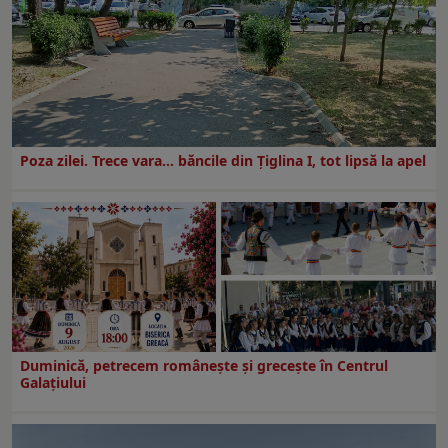
Poza zilei. Trece vara… băncile din Ţiglina I, tot lipsă la apel
Duminică, petrecem româneşte şi greceşte în Centrul
Galaţiului