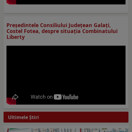
Preşedintele Consiliului Judeţean Galaţi,
Costel Fotea, despre situaţia Combinatului
Liberty
Ultimele Ştiri