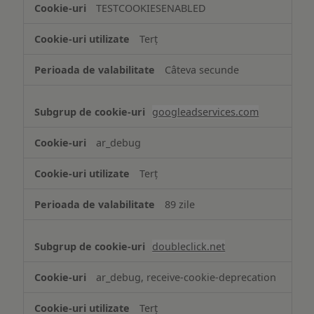
TESTCOOKIESENABLED
Terț
Câteva secunde
googleadservices.com
ar_debug
Terț
89 zile
doubleclick.net
ar_debug, receive-cookie-deprecation
Terț