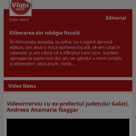
Editorial
Viaţa Liberă
Eliberarea din iobăgia fiscală
În dimineața aceasta, la cafea, cu o țigară aprinsă
alături, am avut o mică epifanie fiscală. M-am uitat în
calendar și am văzut că e sfârșitul lunii iulie. Suntem
aproape la șapte luni din an, iar gândul a venit simplu
și eliberator: abia acum, simb ...
Video News
Videointerviu cu ex-prefectul judeţului Galaţi,
Andreea Anamaria Naggar