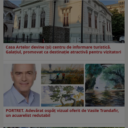
Casa Artelor devine (şi) centru de informare turistică.
Galaţiul, promovat ca destinaţie atractivă pentru vizitatori
PORTRET. Adevărat ospăț vizual oferit de Vasile Trandafir,
un acuarelist redutabil