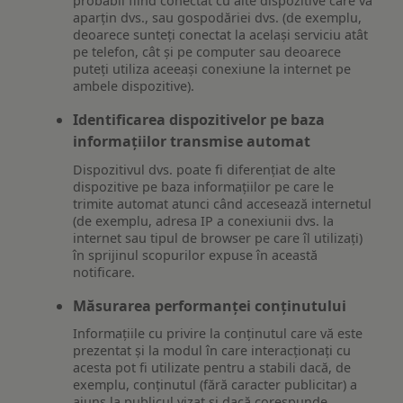
probabil fiind conectat cu alte dispozitive care vă
aparțin dvs., sau gospodăriei dvs. (de exemplu,
deoarece sunteți conectat la același serviciu atât
pe telefon, cât și pe computer sau deoarece
puteți utiliza aceeași conexiune la internet pe
ambele dispozitive).
Identificarea dispozitivelor pe baza
informațiilor transmise automat
Dispozitivul dvs. poate fi diferențiat de alte
dispozitive pe baza informațiilor pe care le
trimite automat atunci când accesează internetul
(de exemplu, adresa IP a conexiunii dvs. la
internet sau tipul de browser pe care îl utilizați)
în sprijinul scopurilor expuse în această
notificare.
Măsurarea performanței conținutului
Informațiile cu privire la conținutul care vă este
prezentat și la modul în care interacționați cu
acesta pot fi utilizate pentru a stabili dacă, de
exemplu, conținutul (fără caracter publicitar) a
ajuns la publicul vizat și dacă corespunde