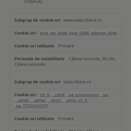
conținut).
Măsurare
www.viata-libera.ro
și
analiză
evid_set_0046
,
evid_0046
,
adptset_0046
Primare
Câteva secunde, 90 zile,
Câteva secunde
viata-libera.ro
cX_G
,
__utmt
,
_ga_xxxxxxxxxx
,
_ga
,
__utmb
,
__utma
,
__utmz
,
__utmc
,
cX_P
,
_ga_YTJQVQYCPP
Primare