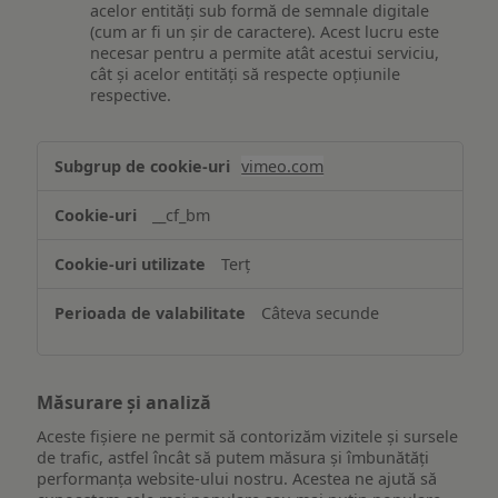
acelor entități sub formă de semnale digitale
(cum ar fi un șir de caractere). Acest lucru este
necesar pentru a permite atât acestui serviciu,
cât și acelor entități să respecte opțiunile
respective.
Asigurarea
vimeo.com
funcționalităților
website-
__cf_bm
ului
Terț
Câteva secunde
Măsurare și analiză
Aceste fișiere ne permit să contorizăm vizitele și sursele
de trafic, astfel încât să putem măsura și îmbunătăți
performanța website-ului nostru. Acestea ne ajută să