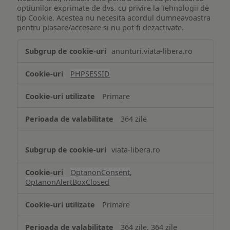
optiunilor exprimate de dvs. cu privire la Tehnologii de
tip Cookie. Acestea nu necesita acordul dumneavoastra
pentru plasare/accesare si nu pot fi dezactivate.
Tehnologii
anunturi.viata-libera.ro
de
tip
PHPSESSID
Cookie
strict
Primare
necesare
364 zile
viata-libera.ro
OptanonConsent
,
OptanonAlertBoxClosed
Primare
364 zile, 364 zile