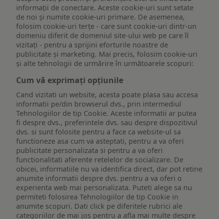
informații de conectare. Aceste cookie-uri sunt setate
de noi și numite cookie-uri primare. De asemenea,
folosim cookie-uri terțe - care sunt cookie-uri dintr-un
domeniu diferit de domeniul site-ului web pe care îl
vizitați - pentru a sprijini eforturile noastre de
publicitate și marketing. Mai precis, folosim cookie-uri
și alte tehnologii de urmărire în următoarele scopuri:
Cum vă exprimați opțiunile
Cand vizitati un website, acesta poate plasa sau accesa
informatii pe/din browserul dvs., prin intermediul
Tehnologiilor de tip Cookie. Aceste informatii ar putea
fi despre dvs., preferintele dvs. sau despre dispozitivul
dvs. si sunt folosite pentru a face ca website-ul sa
functioneze asa cum va asteptati, pentru a va oferi
publicitate personalizata si pentru a va oferi
functionalitati aferente retelelor de socializare. De
obicei, informatiile nu va identifica direct, dar pot retine
anumite informatii despre dvs. pentru a va oferi o
experienta web mai personalizata. Puteti alege sa nu
permiteti folosirea Tehnologiilor de tip Cookie in
anumite scopuri. Dati click pe diferitele rubrici ale
categoriilor de mai jos pentru a afla mai multe despre