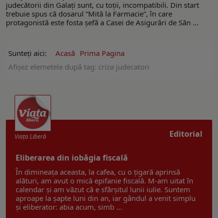
judecătorii din Galați sunt, cu toții, incompatibili. Din start
trebuie spus că dosarul ”Mită la Farmacie”, în care
protagonistă este fosta șefă a Casei de Asigurări de Săn ...
Sunteți aici:
Acasă
Prima Pagina
Afişez elemetele după tag: criza judecatori
Editorial
Viaţa Liberă
Eliberarea din iobăgia fiscală
În dimineața aceasta, la cafea, cu o țigară aprinsă
alături, am avut o mică epifanie fiscală. M-am uitat în
calendar și am văzut că e sfârșitul lunii iulie. Suntem
aproape la șapte luni din an, iar gândul a venit simplu
și eliberator: abia acum, simb ...