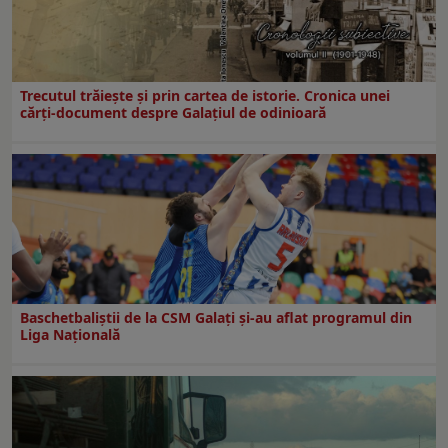
Trecutul trăiește și prin cartea de istorie. Cronica unei
cărți-document despre Galațiul de odinioară
Baschetbaliștii de la CSM Galați și-au aflat programul din
Liga Națională