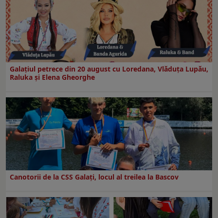
Galaţiul petrece din 20 august cu Loredana, Vlăduța Lupău,
Raluka și Elena Gheorghe
Canotorii de la CSS Galați, locul al treilea la Bascov