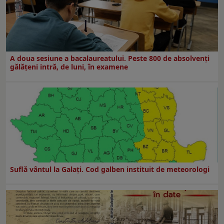
A doua sesiune a bacalaureatului. Peste 800 de absolvenţi
gălăţeni intră, de luni, în examene
Suflă vântul la Galaţi. Cod galben instituit de meteorologi