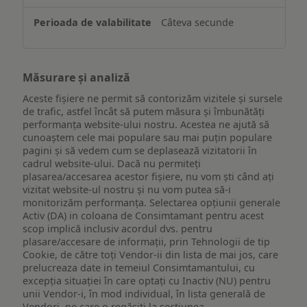
Câteva secunde
Măsurare și analiză
Aceste fișiere ne permit să contorizăm vizitele și sursele
de trafic, astfel încât să putem măsura și îmbunătăți
performanța website-ului nostru. Acestea ne ajută să
cunoaștem cele mai populare sau mai puțin populare
pagini și să vedem cum se deplasează vizitatorii în
cadrul website-ului. Dacă nu permiteți
plasarea/accesarea acestor fișiere, nu vom ști când ați
vizitat website-ul nostru și nu vom putea să-i
monitorizăm performanța. Selectarea opțiunii generale
Activ (DA) in coloana de Consimtamant pentru acest
scop implică inclusiv acordul dvs. pentru
plasare/accesare de informații, prin Tehnologii de tip
Cookie, de către toți Vendor-ii din lista de mai jos, care
prelucreaza date in temeiul Consimtamantului, cu
excepția situației în care optați cu Inactiv (NU) pentru
unii Vendor-i, în mod individual, în lista generală de
Vendori, pe care o regăsiți la secțiunea