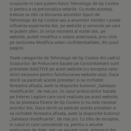
scopurile in care putem folosi Tehnologii de tip Cookie
si pentru a va personaliza setarile. Cu toate acestea,
trebuie sa stiti ca blocarea anumitor tipuri de
Tehnologii de tip Cookie sau a anumitor Vendor-i poate
influenta experienta dvs. pe website si serviciile pe care
le putem oferi. In orice moment al vizitei dvs. pe
website, puteti modifica o setare anterioara, prin click
pe sectiunea Modifica setari confidentialitate, din josul
paginii.
Toate categoriile de Tehnologii de tip Cookie din cadrul
Scopurilor de Prelucrare bazate pe Consimtamant sunt
presetate INACTIVE pe acest website (cu exceptia celor
strict necesare pentru functionarea website-ului). Daca
doriti sa pastrati aceste presetari si sa inchideti
fereastra afisata, aveti la dispozitie butonul „Salveaza
modificarile”, de mai jos. In cazul prelucrarilor bazate
pe Interes Legitim care sunt realizate pe acest website,
nu se plaseaza fisiere de tip Cookie si nu este necesar
acordul dvs. Daca doriti sa pastrati aceste presetari si
sa inchideti fereastra afisata, aveti la dispozitie butonul
„Salveaza modificarile”, de mai jos. Cu titlu de exceptie,
in cazul in care considerati ca, pentru o anume
prelucrare de date, intr-un anumit scop, interesul dvs.