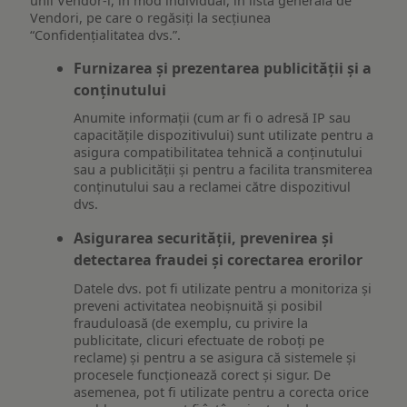
unii Vendor-i, în mod individual, în lista generală de
Vendori, pe care o regăsiți la secțiunea
“Confidențialitatea dvs.”.
Furnizarea și prezentarea publicității și a
conținutului
Anumite informații (cum ar fi o adresă IP sau
capacitățile dispozitivului) sunt utilizate pentru a
asigura compatibilitatea tehnică a conținutului
sau a publicității și pentru a facilita transmiterea
conținutului sau a reclamei către dispozitivul
dvs.
Asigurarea securității, prevenirea și
detectarea fraudei și corectarea erorilor
Datele dvs. pot fi utilizate pentru a monitoriza și
preveni activitatea neobișnuită și posibil
frauduloasă (de exemplu, cu privire la
publicitate, clicuri efectuate de roboți pe
reclame) și pentru a se asigura că sistemele și
procesele funcționează corect și sigur. De
asemenea, pot fi utilizate pentru a corecta orice