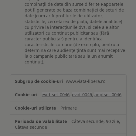
combinații de date din surse diferite Rapoartele
pot fi generate pe baza combinației de seturi de
date (cum ar fi profilurile de utilizator,
statisticile, cercetarea de piață, datele analitice)
cu privire la interacțiunile dvs. și cele ale altor
utilizatori cu conținut publicitar sau (fără
caracter publicitar) pentru a identifica
caracteristicile comune (de exemplu, pentru a
determina care audiențe țintă sunt mai receptive
la o campanie publicitară sau la un anumit
conținut).
Măsurare
www.viata-libera.ro
și
analiză
evid_set_0046
,
evid_0046
,
adptset_0046
Primare
Câteva secunde, 90 zile,
Câteva secunde