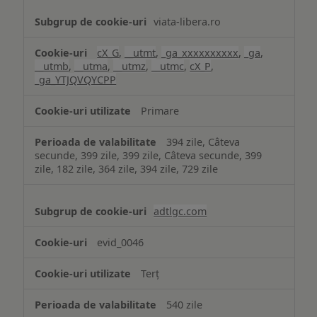
viata-libera.ro
cX_G
,
__utmt
,
_ga_xxxxxxxxxx
,
_ga
,
__utmb
,
__utma
,
__utmz
,
__utmc
,
cX_P
,
_ga_YTJQVQYCPP
Primare
394 zile, Câteva
secunde, 399 zile, 399 zile, Câteva secunde, 399
zile, 182 zile, 364 zile, 394 zile, 729 zile
adtlgc.com
evid_0046
Terț
540 zile