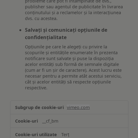
probleme care pot fi întâmpinate de dvs.,
publisher sau agentul de publicitate în livrarea
conținutului și a reclamelor și la interacțiunea
dvs. cu acestea.
Salvați și comunicați opțiunile de
confidențialitate
Opțiunile pe care le alegeți cu privire la
scopurile și entitățile enumerate în prezenta
notificare sunt salvate și puse la dispoziția
acelor entități sub formă de semnale digitale
(cum ar fi un șir de caractere). Acest lucru este
necesar pentru a permite atât acestui serviciu,
cât și acelor entități să respecte opțiunile
respective.
Asigurarea
vimeo.com
funcționalităților
website-
__cf_bm
ului
Terț