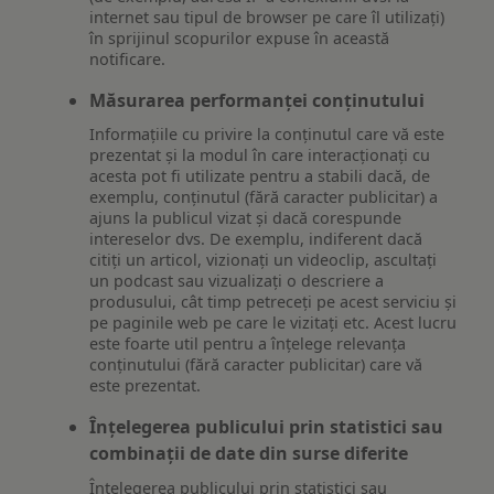
internet sau tipul de browser pe care îl utilizați)
în sprijinul scopurilor expuse în această
notificare.
Măsurarea performanței conținutului
Informațiile cu privire la conținutul care vă este
prezentat și la modul în care interacționați cu
acesta pot fi utilizate pentru a stabili dacă, de
exemplu, conținutul (fără caracter publicitar) a
ajuns la publicul vizat și dacă corespunde
intereselor dvs. De exemplu, indiferent dacă
citiți un articol, vizionați un videoclip, ascultați
un podcast sau vizualizați o descriere a
produsului, cât timp petreceți pe acest serviciu și
pe paginile web pe care le vizitați etc. Acest lucru
este foarte util pentru a înțelege relevanța
conținutului (fără caracter publicitar) care vă
este prezentat.
Înțelegerea publicului prin statistici sau
combinații de date din surse diferite
Înțelegerea publicului prin statistici sau