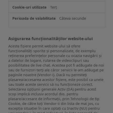
de
Terț
pe
un
Câteva secunde
dispozitiv
Asigurarea funcționalităților website-ului
Aceste fișiere permit website-ului să ofere
funcționalități sporite și personalizate, de exemplu
reţinerea preferinţelor personale cu ocazia navigării și
a datelor de logare, rularea de videoclipuri sau
posibilitatea de live chat. Acestea pot fi adăugate de noi
sau de furnizori terți ale căror servicii le-am adăugat pe
paginile noastre (Vendor-i). Dacă nu permiteți
plasarea/accesarea acestor fișiere, este posibil ca unele
sau toate aceste servicii să nu funcționeze corect.
Selectarea opțiunii generale Activ (DA) pentru acest
scop implică inclusiv acordul dvs. pentru
plasare/accesare de informații, prin Tehnologii de tip
Cookie, de către toți Vendor-ii din lista de mai jos, cu
excepția situației în care optați cu Inactiv (NU) pentru