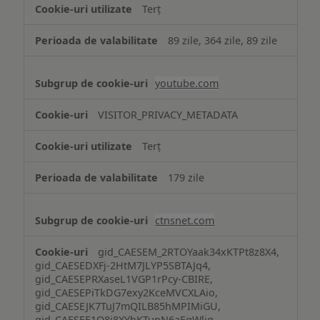
Terț
89 zile, 364 zile, 89 zile
youtube.com
VISITOR_PRIVACY_METADATA
Terț
179 zile
ctnsnet.com
gid_CAESEM_2RTOYaak34xKTPt8z8X4,
gid_CAESEDXFj-2HtM7JLYP5SBTAJq4,
gid_CAESEPRXaseL1VGP1rPcy-CBIRE,
gid_CAESEPiTkDG7exy2KceMVCXLAio,
gid_CAESEJK7TuJ7mQILB85hMPIMiGU,
gid_CAESEE1Q8j8XYhKTunN6aEgWlig