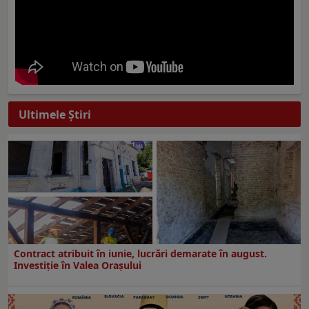
Ultimele Ştiri
Contract atribuit în iunie, lucrări demarate în august.
Investiţie în Valea Oraşului