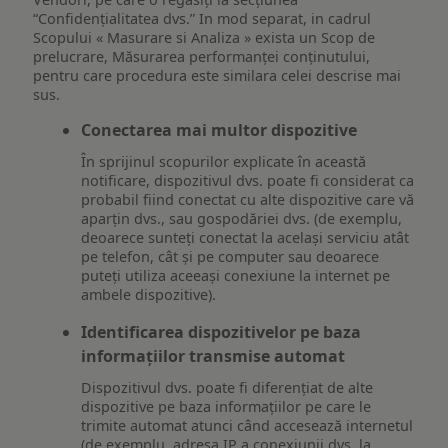
“Confidențialitatea dvs.” In mod separat, in cadrul
Scopului « Masurare si Analiza » exista un Scop de
prelucrare, Măsurarea performanței conținutului,
pentru care procedura este similara celei descrise mai
sus.
Conectarea mai multor dispozitive
În sprijinul scopurilor explicate în această
notificare, dispozitivul dvs. poate fi considerat ca
probabil fiind conectat cu alte dispozitive care vă
aparțin dvs., sau gospodăriei dvs. (de exemplu,
deoarece sunteți conectat la același serviciu atât
pe telefon, cât și pe computer sau deoarece
puteți utiliza aceeași conexiune la internet pe
ambele dispozitive).
Identificarea dispozitivelor pe baza
informațiilor transmise automat
Dispozitivul dvs. poate fi diferențiat de alte
dispozitive pe baza informațiilor pe care le
trimite automat atunci când accesează internetul
(de exemplu, adresa IP a conexiunii dvs. la