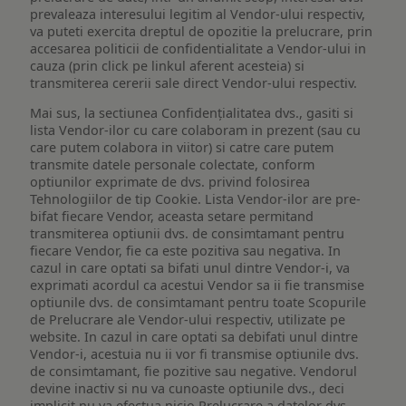
prevaleaza interesului legitim al Vendor-ului respectiv,
va puteti exercita dreptul de opozitie la prelucrare, prin
accesarea politicii de confidentialitate a Vendor-ului in
cauza (prin click pe linkul aferent acesteia) si
transmiterea cererii sale direct Vendor-ului respectiv.
Mai sus, la sectiunea Confidențialitatea dvs., gasiti si
lista Vendor-ilor cu care colaboram in prezent (sau cu
care putem colabora in viitor) si catre care putem
transmite datele personale colectate, conform
optiunilor exprimate de dvs. privind folosirea
Tehnologiilor de tip Cookie. Lista Vendor-ilor are pre-
bifat fiecare Vendor, aceasta setare permitand
transmiterea optiunii dvs. de consimtamant pentru
fiecare Vendor, fie ca este pozitiva sau negativa. In
cazul in care optati sa bifati unul dintre Vendor-i, va
exprimati acordul ca acestui Vendor sa ii fie transmise
optiunile dvs. de consimtamant pentru toate Scopurile
de Prelucrare ale Vendor-ului respectiv, utilizate pe
website. In cazul in care optati sa debifati unul dintre
Vendor-i, acestuia nu ii vor fi transmise optiunile dvs.
de consimtamant, fie pozitive sau negative. Vendorul
devine inactiv si nu va cunoaste optiunile dvs., deci
implicit nu va efectua nicio Prelucrare a datelor dvs.,