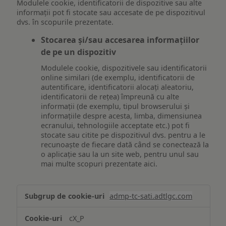
Modulele cookie, identificatorii de dispozitive sau alte
informații pot fi stocate sau accesate de pe dispozitivul
dvs. în scopurile prezentate.
Stocarea și/sau accesarea informațiilor
de pe un dispozitiv
Modulele cookie, dispozitivele sau identificatorii
online similari (de exemplu, identificatorii de
autentificare, identificatorii alocați aleatoriu,
identificatorii de rețea) împreună cu alte
informații (de exemplu, tipul browserului și
informațiile despre acesta, limba, dimensiunea
ecranului, tehnologiile acceptate etc.) pot fi
stocate sau citite pe dispozitivul dvs. pentru a le
recunoaște de fiecare dată când se conectează la
o aplicație sau la un site web, pentru unul sau
mai multe scopuri prezentate aici.
Stocarea
admp-tc-sati.adtlgc.com
și/sau
accesarea
cX_P
informațiilor