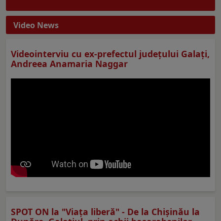
Video News
Videointerviu cu ex-prefectul judeţului Galaţi,
Andreea Anamaria Naggar
SPOT ON la "Viaţa liberă" - De la Chișinău la