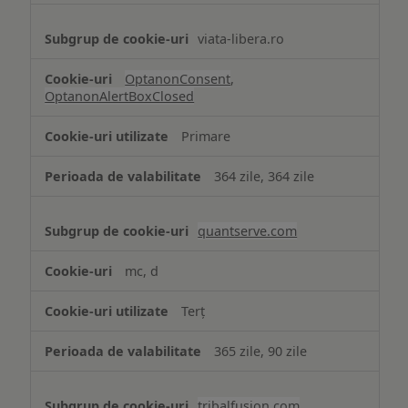
viata-libera.ro
OptanonConsent
,
OptanonAlertBoxClosed
Primare
364 zile, 364 zile
quantserve.com
mc, d
Terț
365 zile, 90 zile
tribalfusion.com