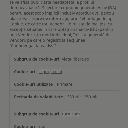
se va afișa publicitate neadaptată la profilul
dumneavoastră. Selectarea opțiunii generale Activ (DA)
pentru acest scop implică inclusiv acordul dvs. pentru
plasare/accesare de informații, prin Tehnologii de tip
Cookie, de către toți Vendor-ii din lista de mai jos, cu
excepția situației în care optați cu Inactiv (NU) pentru
unii Vendor-i, în mod individual, în lista generală de
Vendori, pe care o regăsiți la secțiunea
“Confidențialitatea dvs.”
Publicitate
viata-libera.ro
țintită
(targetată)
__gpi
,
_cc_id
Primare
389 zile, 269 zile
turn.com
uid