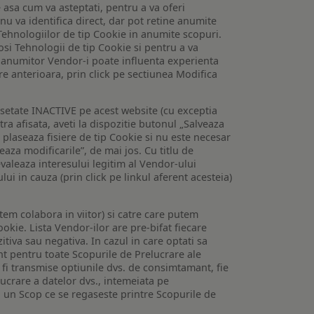
e asa cum va asteptati, pentru a va oferi
 nu va identifica direct, dar pot retine anumite
Tehnologiilor de tip Cookie in anumite scopuri.
losi Tehnologii de tip Cookie si pentru a va
 a anumitor Vendor-i poate influenta experienta
are anterioara, prin click pe sectiunea Modifica
setate INACTIVE pe acest website (cu exceptia
tra afisata, aveti la dispozitie butonul „Salveaza
e plaseaza fisiere de tip Cookie si nu este necesar
veaza modificarile”, de mai jos. Cu titlu de
valeaza interesului legitim al Vendor-ului
lui in cauza (prin click pe linkul aferent acesteia)
utem colabora in viitor) si catre care putem
okie. Lista Vendor-ilor are pre-bifat fiecare
iva sau negativa. In cazul in care optati sa
nt pentru toate Scopurile de Prelucrare ale
or fi transmise optiunile dvs. de consimtamant, fie
lucrare a datelor dvs., intemeiata pe
 un Scop ce se regaseste printre Scopurile de