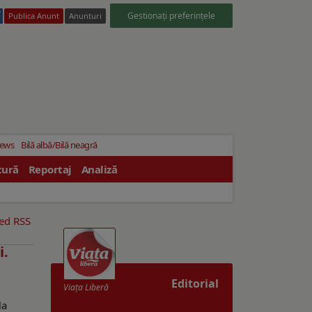
Gestionați preferințele
Publica Anunt
Anunturi
News
Bilă albă/Bilă neagră
tură
Reportaj
Analiză
eed RSS
i.
Editorial
Viaţa Liberă
la