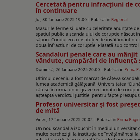
Cercetată pentru infracțiuni de 
în continuare
Joi, 30 Ianuarie 2025 19:00 |
Publicat în
Regional
Măsurile ferme și luate cu celeritate anunțate de
spațiul public a scandalului de corupție născut î
săpun. Conducerea instituției de învățământ nu 
două infracțiuni de corupție. Plasată sub control 
Scandaluri penale care au mânjit 
vândute, cumpărări de influență ș
Duminică, 26 Ianuarie 2025 20:00 |
Publicat în
Prima P
Ultimul deceniu a fost marcat de câteva scandalu
lumea academică gălățeană. Universitatea ”Dunăre
cătușe în urma unor grave reclamații de corupție.
așteaptă verdictul Justiției pentru fapte presupus
Profesor universitar și fost preșe
de mită
Vineri, 17 Ianuarie 2025 20:02 |
Publicat în
Prima Pagin
Un nou scandal a izbucnit în mediul universitar g
multe percheziții la instituția de învățământ și la
infracțiune de luare de mită în cadrul unui examen