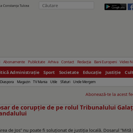
ila Constanţa Tulcea
i
Abonamente
Publicitate
Arhiva
Contact
Redacția
Bani Europeni
Video 
itică Administrație
Sport
Societate
Educație
Justiție
Cul
Diaspora
Magazin
TV Mania
Utile
Sfaturi
Unde Mergem
Abonează-te la acest f
ar de corupție de pe rolul Tribunalului Galaț
candalului
a de Jos” nu poate fi soluționat de justiția locală. Dosarul ”Mită 