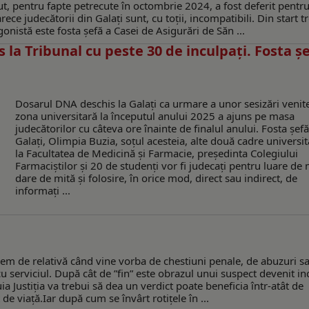
cut, pentru fapte petrecute în octombrie 2024, a fost deferit pentr
ce judecătorii din Galați sunt, cu toții, incompatibili. Din start t
onistă este fosta șefă a Casei de Asigurări de Săn ...
 la Tribunal cu peste 30 de inculpați. Fosta ș
Dosarul DNA deschis la Galați ca urmare a unor sesizări venit
zona universitară la începutul anului 2025 a ajuns pe masa
judecătorilor cu câteva ore înainte de finalul anului. Fosta șef
Galați, Olimpia Buzia, soțul acesteia, alte două cadre universi
la Facultatea de Medicină și Farmacie, președinta Colegiului
Farmaciștilor și 20 de studenți vor fi judecați pentru luare de 
dare de mită și folosire, în orice mod, direct sau indirect, de
informați ...
em de relativă când vine vorba de chestiuni penale, de abuzuri s
cu serviciul. După cât de ”fin” este obrazul unui suspect devenit in
a Justiția va trebui să dea un verdict poate beneficia într-atât de
 de viață.Iar după cum se învârt rotițele în ...