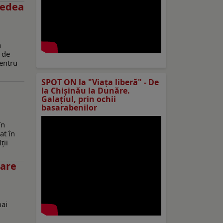
redea
n
 de
pentru
SPOT ON la "Viaţa liberă" - De
la Chișinău la Dunăre.
Galațiul, prin ochii
basarabenilor
în
at în
ții
uare
mai