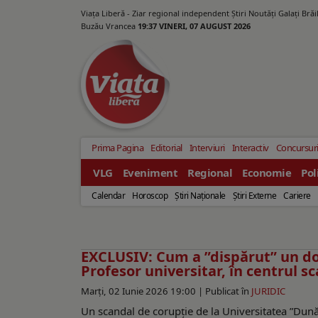
Viața Liberă - Ziar regional independent Știri Noutăți Galaţi Bră
Buzău Vrancea
19:37 VINERI, 07 AUGUST 2026
Prima Pagina
Editorial
Interviuri
Interactiv
Concursur
VLG
Eveniment
Regional
Economie
Pol
Calendar
Horoscop
Ştiri Naţionale
Ştiri Externe
Cariere
EXCLUSIV: Cum a ”dispărut” un dos
Profesor universitar, în centrul s
Marți, 02 Iunie 2026 19:00 |
Publicat în
JURIDIC
Un scandal de corupție de la Universitatea ”Dunăre