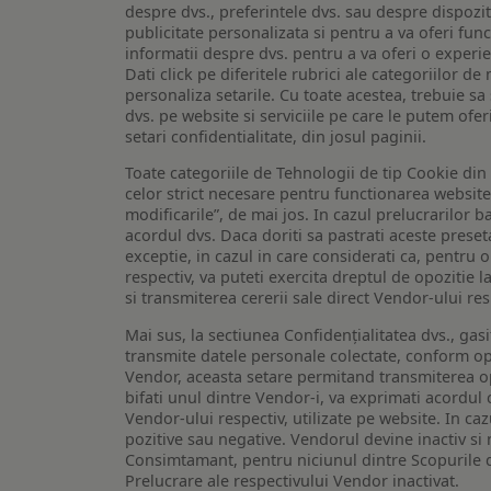
despre dvs., preferintele dvs. sau despre dispozit
publicitate personalizata si pentru a va oferi func
informatii despre dvs. pentru a va oferi o experi
Dati click pe diferitele rubrici ale categoriilor 
personaliza setarile. Cu toate acestea, trebuie s
dvs. pe website si serviciile pe care le putem ofer
setari confidentialitate, din josul paginii.
Toate categoriile de Tehnologii de tip Cookie di
celor strict necesare pentru functionarea website-u
modificarile”, de mai jos. In cazul prelucrarilor 
acordul dvs. Daca doriti sa pastrati aceste presetar
exceptie, in cazul in care considerati ca, pentru 
respectiv, va puteti exercita dreptul de opozitie l
si transmiterea cererii sale direct Vendor-ului res
Mai sus, la sectiunea Confidențialitatea dvs., gas
transmite datele personale colectate, conform opt
Vendor, aceasta setare permitand transmiterea opt
bifati unul dintre Vendor-i, va exprimati acordul
Vendor-ului respectiv, utilizate pe website. In caz
pozitive sau negative. Vendorul devine inactiv si 
Consimtamant, pentru niciunul dintre Scopurile d
Prelucrare ale respectivului Vendor inactivat.