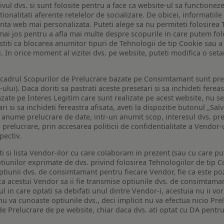
ivul dvs. si sunt folosite pentru a face ca website-ul sa functionez
tionalitati aferente retelelor de socializare. De obicei, informatiile
enta web mai personalizata. Puteti alege sa nu permiteti folosirea 
de mai jos pentru a afla mai multe despre scopurile in care putem fo
a stiti ca blocarea anumitor tipuri de Tehnologii de tip Cookie sau
i. In orice moment al vizitei dvs. pe website, puteti modifica o set
n cadrul Scopurilor de Prelucrare bazate pe Consimtamant sunt pre
lui). Daca doriti sa pastrati aceste presetari si sa inchideti fereas
bazate pe Interes Legitim care sunt realizate pe acest website, nu s
i si sa inchideti fereastra afisata, aveti la dispozitie butonul „Sal
o anume prelucrare de date, intr-un anumit scop, interesul dvs. pre
a prelucrare, prin accesarea politicii de confidentialitate a Vendor-u
pectiv.
iti si lista Vendor-ilor cu care colaboram in prezent (sau cu care p
iunilor exprimate de dvs. privind folosirea Tehnologiilor de tip Co
iunii dvs. de consimtamant pentru fiecare Vendor, fie ca este pozit
 ca acestui Vendor sa ii fie transmise optiunile dvs. de consimtama
ul in care optati sa debifati unul dintre Vendor-i, acestuia nu ii v
nu va cunoaste optiunile dvs., deci implicit nu va efectua nicio Pre
e Prelucrare de pe website, chiar daca dvs. ati optat cu DA pentru