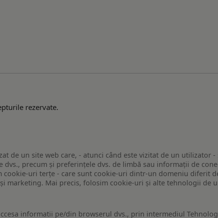
pturile rezervate.
zat de un site web care, - atunci când este vizitat de un utilizator -
 dvs., precum și preferințele dvs. de limbă sau informații de conec
ookie-uri terțe - care sunt cookie-uri dintr-un domeniu diferit de 
e și marketing. Mai precis, folosim cookie-uri și alte tehnologii de
ccesa informatii pe/din browserul dvs., prin intermediul Tehnologii