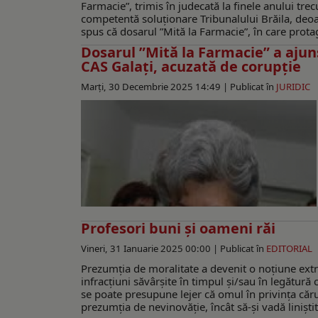
Farmacie”, trimis în judecată la finele anului tre
competentă soluționare Tribunalului Brăila, deoare
spus că dosarul ”Mită la Farmacie”, în care protag
Dosarul ”Mită la Farmacie” a ajuns
CAS Galați, acuzată de corupție
Marți, 30 Decembrie 2025 14:49 |
Publicat în
JURIDIC
Profesori buni și oameni răi
Vineri, 31 Ianuarie 2025 00:00 |
Publicat în
EDITORIAL
Prezumția de moralitate a devenit o noțiune extr
infracțiuni săvârșite în timpul și/sau în legătură 
se poate presupune lejer că omul în privința cărui
prezumția de nevinovăție, încât să-și vadă liniștit