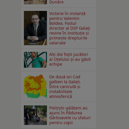
Dunăre
Victorie în instanță
pentru Valentin
Boldea. Fostul
director al DSP Galați
revine în instituție și
primește drepturile
salariale
Alți doi foști jucători
ai Oțelului și-au găsit
echipe
De două ori Cod
galben la Galaţi.
Între caniculă şi
instabilitate
atmosferică
Polițiștii gălățeni au
ajuns în Pădurea
Gârboavele cu sfaturi
pentru copii