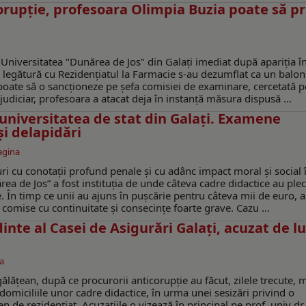
corupție, profesoara Olimpia Buzia poate să p
 Universitatea "Dunărea de Jos" din Galați imediat după apariţia î
n legătură cu Rezidențiatul la Farmacie s-au dezumflat ca un balon
poate să o sancționeze pe șefa comisiei de examinare, cercetată 
judiciar, profesoara a atacat deja în instanță măsura dispusă ...
universitatea de stat din Galați. Examene
i delapidări
agina
ri cu conotații profund penale și cu adânc impact moral și social 
a de Jos” a fost instituția de unde câteva cadre didactice au plec
 În timp ce unii au ajuns în pușcărie pentru câteva mii de euro, al
 comise cu continuitate și consecințe foarte grave. Cazu ...
dinte al Casei de Asigurări Galați, acuzat de l
a
ălățean, după ce procurorii anticorupție au făcut, zilele trecute, 
 domiciliile unor cadre didactice, în urma unei sesizări privind o
 de rezidențiat. Acuzațiile o vizează în principal pe prof. univ dr.