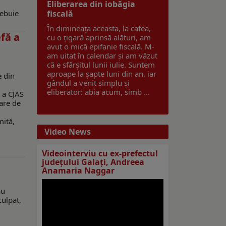
Eliberarea din iobăgia
u
rebuie
fiscală
În dimineața aceasta, la cafea,
efă a
cu o țigară aprinsă alături, am
avut o mică epifanie fiscală. M-
am uitat în calendar și am văzut
că e sfârșitul lunii iulie. Suntem
aproape la șapte luni din an, iar
e din
gândul a venit simplu și
eliberator: abia acum, simb ...
ă a CJAS
tare de
mită,
Video News
Videointerviu cu ex-prefectul
judeţului Galaţi, Andreea
Anamaria Naggar
au
culpat,