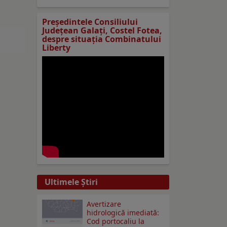
Preşedintele Consiliului
Judeţean Galaţi, Costel Fotea,
despre situaţia Combinatului
Liberty
Ultimele Ştiri
Avertizare
hidrologică imediată:
Cod portocaliu la