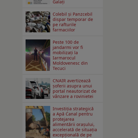
Galaţi
Colebil și Panzcebil
dispar temporar de
pe rafturile
farmaciilor
Peste 100 de
jandarmi vor fi
mobilizați la
Iarmarocul
Moldovenesc din
Tecuci
CNAIR avertizează
șoferii asupra unui
portal neautorizat de
vânzare a rovinietei
Investiția strategică
a Apă Canal pentru
protejarea
alimentării orașului,
accelerată de situația
excepțională de pe