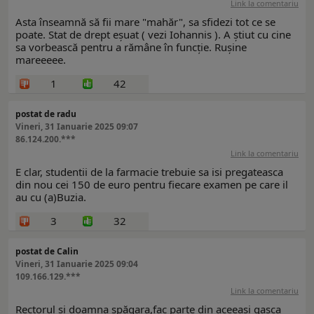
Link la comentariu
Asta înseamnă să fii mare "mahăr", sa sfidezi tot ce se
poate. Stat de drept eșuat ( vezi Iohannis ). A știut cu cine
sa vorbească pentru a rămâne în funcție. Rușine
mareeeee.
1
42
postat de radu
Vineri, 31 Ianuarie 2025 09:07
86.124.200.***
Link la comentariu
E clar, studentii de la farmacie trebuie sa isi pregateasca
din nou cei 150 de euro pentru fiecare examen pe care il
au cu (a)Buzia.
3
32
postat de Calin
Vineri, 31 Ianuarie 2025 09:04
109.166.129.***
Link la comentariu
Rectorul și doamna șpăgara,fac parte din aceeași gașca