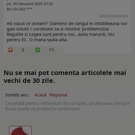
Joi, 30 Ianuarie 2025 21:32
86.124.202.***
Link la comentariu
Ati vazut ce ziceam? Oamenii de rangul ei intotdeauna vor
gasi solutii / coridoare sa-si rezolve 'problemutza' .
Regulile si Legea sunt pentru noi , astia marunti, NU
pentru EI . O mana spala alta.
5
71
Nu se mai pot comenta articolele mai
vechi de 30 zile.
Sunteți aici:
Acasă
Regional
Cercetată pentru infracțiuni de corupție, profesoara Olimpia
Buzia poate să predea în continuare