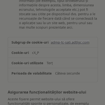
informații (de exemplu, tipul browserului și
informațiile despre acesta, limba, dimensiunea
ecranului, tehnologiile acceptate etc.) pot fi
stocate sau citite pe dispozitivul dvs. pentru a le
recunoaște de fiecare dată când se conectează la
o aplicație sau la un site web, pentru unul sau
mai multe scopuri prezentate aici.
Stocarea
admp-tc-sati.adtlgc.com
și/sau
accesarea
cX_P
informațiilor
de
Terț
pe
un
Câteva secunde
dispozitiv
Asigurarea funcționalităților website-ului
Aceste fișiere permit website-ului să ofere
funcționalități sporite și personalizate, de exemplu