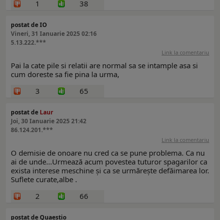
1
38
postat de IO
Vineri, 31 Ianuarie 2025 02:16
5.13.222.***
Link la comentariu
Pai la cate pile si relatii are normal sa se intample asa si
cum doreste sa fie pina la urma,
3
65
postat de
Laur
Joi, 30 Ianuarie 2025 21:42
86.124.201.***
Link la comentariu
O demisie de onoare nu cred ca se pune problema. Ca nu
ai de unde...Urmează acum povestea tuturor spagarilor ca
exista interese meschine și ca se urmărește defăimarea lor.
Suflete curate,albe .
2
66
postat de Quaestio