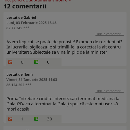
12
comentarii
postat de Gabriel
Luni, 03 Februarie 2025 18:46
82.77.245.***
Link la comentariu
Avem legi cat se poate de proaste! Examen de rezidentiat?
Ia lucrarile, sigileaza-le si trimlll-le la corectat la alt centru
universitar! Subiectele sa vina în plic de la minister.
0
0
postat de florin
Vineri, 31 Ianuarie 2025 11:03
86.124.202.***
Link la comentariu
Prima întrebare cînd te internezi:ați terminat medicina la
Galați?Daca a terminat la Galați spui că este mai ușor să
mori acasă!
1
30