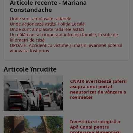
Articole recente - Mariana
Constandache
Unde sunt amplasate radarele
Unde acționează astăzi Poliția Locală
Unde sunt amplasate radarele astăzi
Un gălăţean și-a împușcat întreaga familie, la sute de
kilometri de casă
UPDATE: Accident cu victime și mașini avariate! Șoferul
vinovat a fost prins
Articole înrudite
CNAIR avertizează șoferii
asupra unui portal
neautorizat de vânzare a
rovinietei
Investiția strategică a
Apă Canal pentru
protejarea alimentării