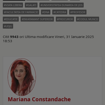
VIATA LIBERA
GALATI
UNIVERSITATEA DUNAREA DE JOS
FACULTATEA DE FARMACIE
DNA
CATEDRA
PROFESOR
EDUCATIE
INVATAMANT SUPERIOR
PROCUROR
CODUL MUNCII
UDJG
Citit
9943
ori
Ultima modificare Vineri, 31 Ianuarie 2025
18:53
Mariana Constandache