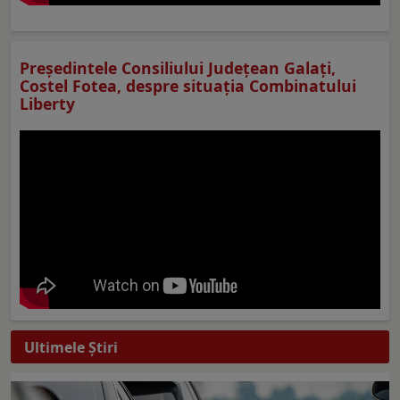
Preşedintele Consiliului Judeţean Galaţi,
Costel Fotea, despre situaţia Combinatului
Liberty
Ultimele Ştiri