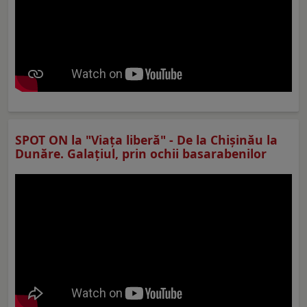
SPOT ON la "Viaţa liberă" - De la Chișinău la
Dunăre. Galațiul, prin ochii basarabenilor