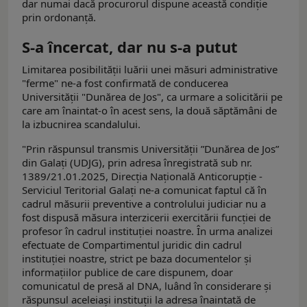
dar numai dacă procurorul dispune această condiție
prin ordonanță.
S-a încercat, dar nu s-a putut
Limitarea posibilității luării unei măsuri administrative
"ferme" ne-a fost confirmată de conducerea
Universității "Dunărea de Jos", ca urmare a solicitării pe
care am înaintat-o în acest sens, la două săptămâni de
la izbucnirea scandalului.
"Prin răspunsul transmis Universității ”Dunărea de Jos”
din Galați (UDJG), prin adresa înregistrată sub nr.
1389/21.01.2025, Direcția Națională Anticorupție -
Serviciul Teritorial Galați ne-a comunicat faptul că în
cadrul măsurii preventive a controlului judiciar nu a
fost dispusă măsura interzicerii exercitării funcției de
profesor în cadrul instituției noastre. În urma analizei
efectuate de Compartimentul juridic din cadrul
instituției noastre, strict pe baza documentelor și
informațiilor publice de care dispunem, doar
comunicatul de presă al DNA, luând în considerare și
răspunsul aceleiași instituții la adresa înaintată de