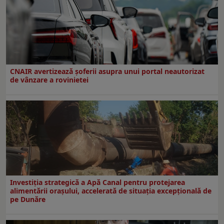
CNAIR avertizează șoferii asupra unui portal neautorizat
de vânzare a rovinietei
Investiția strategică a Apă Canal pentru protejarea
alimentării orașului, accelerată de situația excepțională de
pe Dunăre