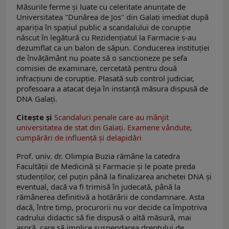
Măsurile ferme și luate cu celeritate anunțate de
Universitatea "Dunărea de Jos" din Galați imediat după
apariţia în spațiul public a scandalului de corupție
născut în legătură cu Rezidențiatul la Farmacie s-au
dezumflat ca un balon de săpun. Conducerea instituției
de învățământ nu poate să o sancționeze pe șefa
comisiei de examinare, cercetată pentru două
infracțiuni de corupție. Plasată sub control judiciar,
profesoara a atacat deja în instanță măsura dispusă de
DNA Galați.
Citește și
Scandaluri penale care au mânjit
universitatea de stat din Galați. Examene vândute,
cumpărări de influență și delapidări
Prof. univ. dr. Olimpia Buzia rămâne la catedra
Facultății de Medicină și Farmacie și le poate preda
studenților, cel puțin până la finalizarea anchetei DNA și
eventual, dacă va fi trimisă în judecată, până la
rămânerea definitivă a hotărârii de condamnare. Asta
dacă, între timp, procurorii nu vor decide ca împotriva
cadrului didactic să fie dispusă o altă măsură, mai
aspră, care să implice suspendarea dreptului de