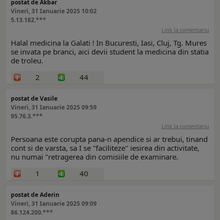
postat de Akbar
Vineri, 31 Ianuarie 2025 10:02
5.13.182.***
Link la comentariu
Halal medicina la Galati ! In Bucuresti, Iasi, Cluj, Tg. Mures
se invata pe branci, aici devii student la medicina din statia
de troleu.
2
44
postat de Vasile
Vineri, 31 Ianuarie 2025 09:59
95.76.3.***
Link la comentariu
Persoana este corupta pana-n apendice si ar trebui, tinand
cont si de varsta, sa I se "faciliteze" iesirea din activitate,
nu numai "retragerea din comisiile de examinare.
1
40
postat de Aderin
Vineri, 31 Ianuarie 2025 09:09
86.124.200.***