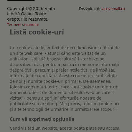
Copyright © 2026 Viaţa
Dezvoltat de
activemall.ro
Liberă Galaţi. Toate
drepturile rezervate.
Termeni si conditii
Listă cookie-uri
Un cookie este fişier text de mici dimensiuni utilizat de
un site web care, - atunci când este vizitat de un
utilizator - solicită browserului să-l stocheze pe
dispozitivul dvs. pentru a păstra în memorie informații
despre dvs., precum și preferințele dvs. de limbă sau
informații de conectare. Aceste cookie-uri sunt setate
de noi și numite cookie-uri primare. De asemenea,
folosim cookie-uri terțe - care sunt cookie-uri dintr-un
domeniu diferit de domeniul site-ului web pe care îl
vizitați - pentru a sprijini eforturile noastre de
publicitate și marketing. Mai precis, folosim cookie-uri
și alte tehnologii de urmărire în următoarele scopuri:
Cum vă exprimați opțiunile
Cand vizitati un website, acesta poate plasa sau accesa