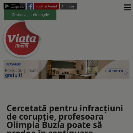
≡
Publica Anunt
Anunturi
Gestionați preferințele
Cercetată pentru infracțiuni
de corupție, profesoara
Olimpia Buzia poate să
predea în continuare