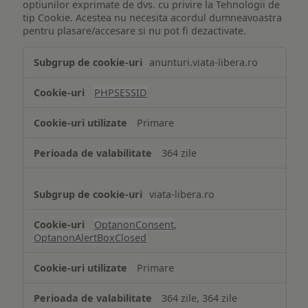
optiunilor exprimate de dvs. cu privire la Tehnologii de
tip Cookie. Acestea nu necesita acordul dumneavoastra
pentru plasare/accesare si nu pot fi dezactivate.
Tehnologii
anunturi.viata-libera.ro
de
tip
PHPSESSID
Cookie
strict
Primare
necesare
364 zile
viata-libera.ro
OptanonConsent
,
OptanonAlertBoxClosed
Primare
364 zile, 364 zile