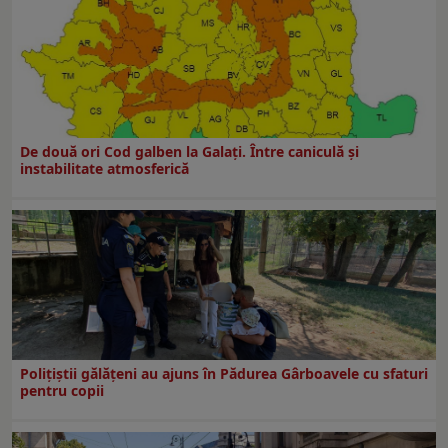
De două ori Cod galben la Galaţi. Între caniculă şi
instabilitate atmosferică
Polițiștii gălățeni au ajuns în Pădurea Gârboavele cu sfaturi
pentru copii