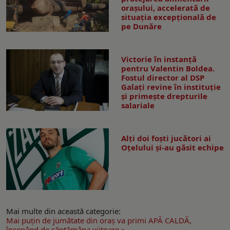
orașului, accelerată de
situația excepțională de
pe Dunăre
Victorie în instanță
pentru Valentin Boldea.
Fostul director al DSP
Galați revine în instituție
și primește drepturile
salariale
Alți doi foști jucători ai
Oțelului și-au găsit echipe
Mai multe din această categorie:
Mai puţin de jumătate din oraş va primi APĂ CALDĂ,
începând de săptămâna viitoare »