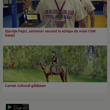
Djordje Pejici, antrenor secund la echipa de volei CSM
Galați
Carnet cultural gălăţean