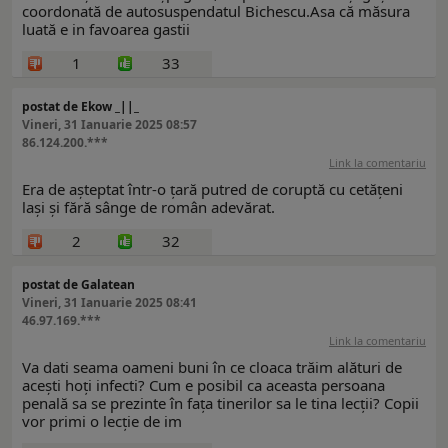
coordonată de autosuspendatul Bichescu.Asa că măsura
luată e in favoarea gastii
1
33
postat de Ekow _||_
Vineri, 31 Ianuarie 2025 08:57
86.124.200.***
Link la comentariu
Era de așteptat într-o țară putred de coruptă cu cetățeni
lași și fără sânge de român adevărat.
2
32
postat de Galatean
Vineri, 31 Ianuarie 2025 08:41
46.97.169.***
Link la comentariu
Va dati seama oameni buni în ce cloaca trăim alături de
acești hoți infecti? Cum e posibil ca aceasta persoana
penală sa se prezinte în fața tinerilor sa le tina lecții? Copii
vor primi o lecție de im