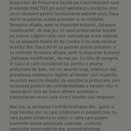
Scopurilor de Prelucrare bazate pe Consimtamant sunt
presetate INACTIVE pe acest website (cu exceptia celor
strict necesare pentru functionarea website-ului). Daca
doriti sa pastrati aceste presetari si sa inchideti
fereastra afisata, aveti la dispozitie butonul „Salveaza
modificarile”, de mai jos. In cazul prelucrarilor bazate
pe Interes Legitim care sunt realizate pe acest website,
nu se plaseaza fisiere de tip Cookie si nu este necesar
acordul dvs. Daca doriti sa pastrati aceste presetari si
sa inchideti fereastra afisata, aveti la dispozitie butonul
„Salveaza modificarile”, de mai jos. Cu titlu de exceptie,
in cazul in care considerati ca, pentru o anume
prelucrare de date, intr-un anumit scop, interesul dvs.
prevaleaza interesului legitim al Vendor-ului respectiv,
va puteti exercita dreptul de opozitie la prelucrare, prin
accesarea politicii de confidentialitate a Vendor-ului in
cauza (prin click pe linkul aferent acesteia) si
transmiterea cererii sale direct Vendor-ului respectiv.
Mai sus, la sectiunea Confidențialitatea dvs., gasiti si
lista Vendor-ilor cu care colaboram in prezent (sau cu
care putem colabora in viitor) si catre care putem
transmite datele personale colectate, conform
optiunilor exprimate de dvs. privind folosirea