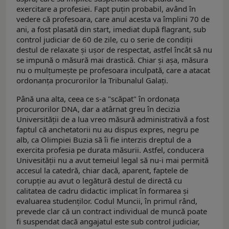
exercitare a profesiei. Fapt puțin probabil, având în
vedere că profesoara, care anul acesta va împlini 70 de
ani, a fost plasată din start, imediat după flagrant, sub
control judiciar de 60 de zile, cu o serie de condiții
destul de relaxate și ușor de respectat, astfel încât să nu
se impună o măsură mai drastică. Chiar și așa, măsura
nu o mulțumește pe profesoara inculpată, care a atacat
ordonanța procurorilor la Tribunalul Galați.
Până una alta, ceea ce s-a "scăpat" în ordonața
procurorilor DNA, dar a atârnat greu în decizia
Universității de a lua vreo măsură administrativă a fost
faptul că anchetatorii nu au dispus expres, negru pe
alb, ca Olimpiei Buzia să îi fie interzis dreptul de a
exercita profesia pe durata măsurii. Astfel, conducera
Univesității nu a avut temeiul legal să nu-i mai permită
accesul la catedră, chiar dacă, aparent, faptele de
corupție au avut o legătură destul de directă cu
calitatea de cadru didactic implicat în formarea și
evaluarea studenților. Codul Muncii, în primul rând,
prevede clar că un contract individual de muncă poate
fi suspendat dacă angajatul este sub control judiciar,