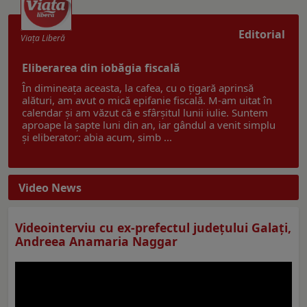
Editorial
Viaţa Liberă
Eliberarea din iobăgia fiscală
În dimineața aceasta, la cafea, cu o țigară aprinsă
alături, am avut o mică epifanie fiscală. M-am uitat în
calendar și am văzut că e sfârșitul lunii iulie. Suntem
aproape la șapte luni din an, iar gândul a venit simplu
și eliberator: abia acum, simb ...
Video News
Videointerviu cu ex-prefectul judeţului Galaţi,
Andreea Anamaria Naggar