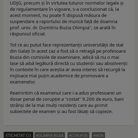
UDJG, precum și în virtutea tuturor normelor legale și
de regulamentare în vigoare, s-a concluzionat că, la
acest moment, nu poate fi dispusă măsura de
suspendare a raportului de muncă față de doamna
prof. univ. dr. Dumitriu Buzia Olimpia", se arată în
răspunsul oficial.
Tot ce au putut face reprezentanții universității de stat
din Galați în acest caz a fost să o retragă pe profesoara
Buzia din comisiile de examinare, adică să nu o mai
lase să aibă legătură directă cu studenții sau absolvenții
în contexte în care aceștia ar avea interes să recurgă la
mijloace mai puțin academice de promovare a
examenelor.
Reamintim că examenul care i-a adus profesoarei un
dosar penal de corupție a "costat" 9.200 de euro, bani
strânși de la mai mulți rezidenți care au primit
subiectele de examen și au fost lăsați să copieze.
ETICHETAT CU
OLIMPIA BUZIA
CORUPȚIE
MITA