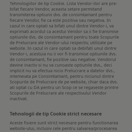
Tehnologiilor de tip Cookie. Lista Vendor-ilor are pre-
bifat fiecare Vendor, aceasta setare permitand
transmiterea optiunii dvs. de consimtamant pentru
fiecare Vendor, fie ca este pozitiva sau negativa. In
cazul in care optati sa bifati unul dintre Vendor-i, va
exprimati acordul ca acestui Vendor sa ii fie transmise
optiunile dvs. de consimtamant pentru toate Scopurile
de Prelucrare ale Vendor-ului respectiv, utilizate pe
website. In cazul in care optati sa debifati unul dintre
Vendor-i, acestuia nu ii vor fi transmise optiunile dvs.
de consimtamant, fie pozitive sau negative. Vendorul
devine inactiv si nu va cunoaste optiunile dvs., deci
implicit nu va efectua nicio Prelucrare a datelor dvs.,
intemeiata pe Consimtamant, pentru niciunul dintre
Scopurile de Prelucrare de pe website, chiar daca dvs.
ati optat cu DA pentru un Scop ce se regaseste printre
Scopurile de Prelucrare ale respectivului Vendor
inactivat.
Tehnologii de tip Cookie strict necesare
Aceste fisiere sunt strict necesare pentru functionarea
website-ului, inclusiv cele pentru salvarea/procesarea