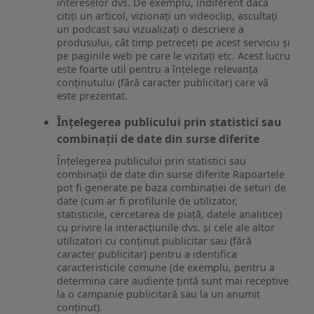
intereselor dvs. De exemplu, indiferent dacă
citiți un articol, vizionați un videoclip, ascultați
un podcast sau vizualizați o descriere a
produsului, cât timp petreceți pe acest serviciu și
pe paginile web pe care le vizitați etc. Acest lucru
este foarte util pentru a înțelege relevanța
conținutului (fără caracter publicitar) care vă
este prezentat.
Înțelegerea publicului prin statistici sau
combinații de date din surse diferite
Înțelegerea publicului prin statistici sau
combinații de date din surse diferite Rapoartele
pot fi generate pe baza combinației de seturi de
date (cum ar fi profilurile de utilizator,
statisticile, cercetarea de piață, datele analitice)
cu privire la interacțiunile dvs. și cele ale altor
utilizatori cu conținut publicitar sau (fără
caracter publicitar) pentru a identifica
caracteristicile comune (de exemplu, pentru a
determina care audiențe țintă sunt mai receptive
la o campanie publicitară sau la un anumit
conținut).