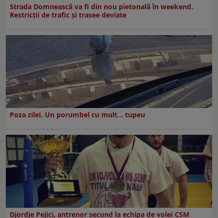
Strada Domnească va fi din nou pietonală în weekend.
Restricţii de trafic şi trasee deviate
Poza zilei. Un porumbel cu mult… tupeu
Djordje Pejici, antrenor secund la echipa de volei CSM