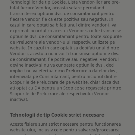
Tehnologiilor de tip Cookie. Lista Vendor-ilor are pre-
bifat fiecare Vendor, aceasta setare permitand
transmiterea optiunii dvs. de consimtamant pentru
fiecare Vendor, fie ca este pozitiva sau negativa. In
cazul in care optati sa bifati unul dintre Vendor-i, va
exprimati acordul ca acestui Vendor sa ii fie transmise
optiunile dvs. de consimtamant pentru toate Scopurile
de Prelucrare ale Vendor-ului respectiv, utilizate pe
website. In cazul in care optati sa debifati unul dintre
Vendor-i, acestuia nu ii vor fi transmise optiunile dvs.
de consimtamant, fie pozitive sau negative. Vendorul
devine inactiv si nu va cunoaste optiunile dvs., deci
implicit nu va efectua nicio Prelucrare a datelor dvs.,
intemeiata pe Consimtamant, pentru niciunul dintre
Scopurile de Prelucrare de pe website, chiar daca dvs.
ati optat cu DA pentru un Scop ce se regaseste printre
Scopurile de Prelucrare ale respectivului Vendor
inactivat.
Tehnologii de tip Cookie strict necesare
Aceste fisiere sunt strict necesare pentru functionarea
website-ului, inclusiv cele pentru salvarea/procesarea