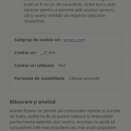
(cum ar fi un șir de caractere). Acest lucru este
necesar pentru a permite atât acestui serviciu,
cât și acelor entități să respecte opțiunile
respective.
Asigurarea
vimeo.com
funcționalităților
website-
__cf_bm
ului
Terț
Câteva secunde
Măsurare și analiză
Aceste fișiere ne permit să contorizăm vizitele și sursele
de trafic, astfel încât să putem măsura și îmbunătăți
performanța website-ului nostru. Acestea ne ajută să
cunoaștem cele mai populare sau mai puțin populare