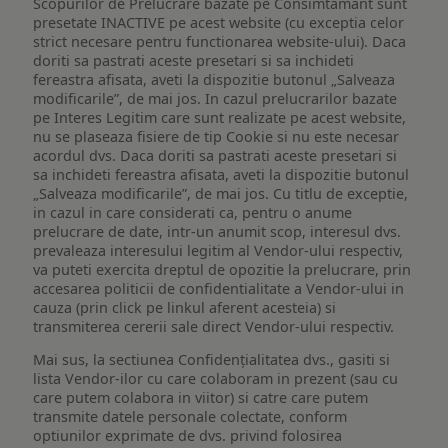
Scopurilor de Prelucrare bazate pe Consimtamant sunt
presetate INACTIVE pe acest website (cu exceptia celor
strict necesare pentru functionarea website-ului). Daca
doriti sa pastrati aceste presetari si sa inchideti
fereastra afisata, aveti la dispozitie butonul „Salveaza
modificarile”, de mai jos. In cazul prelucrarilor bazate
pe Interes Legitim care sunt realizate pe acest website,
nu se plaseaza fisiere de tip Cookie si nu este necesar
acordul dvs. Daca doriti sa pastrati aceste presetari si
sa inchideti fereastra afisata, aveti la dispozitie butonul
„Salveaza modificarile”, de mai jos. Cu titlu de exceptie,
in cazul in care considerati ca, pentru o anume
prelucrare de date, intr-un anumit scop, interesul dvs.
prevaleaza interesului legitim al Vendor-ului respectiv,
va puteti exercita dreptul de opozitie la prelucrare, prin
accesarea politicii de confidentialitate a Vendor-ului in
cauza (prin click pe linkul aferent acesteia) si
transmiterea cererii sale direct Vendor-ului respectiv.
Mai sus, la sectiunea Confidențialitatea dvs., gasiti si
lista Vendor-ilor cu care colaboram in prezent (sau cu
care putem colabora in viitor) si catre care putem
transmite datele personale colectate, conform
optiunilor exprimate de dvs. privind folosirea