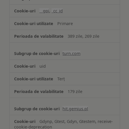
țintită
(targetată)
__gpi
,
_cc_id
Primare
389 zile, 269 zile
turn.com
uid
Terț
179 zile
hit.gemius.pl
Gdynp, Gtest, Gdyn, Gtestem, receive-
cookie-deprecation