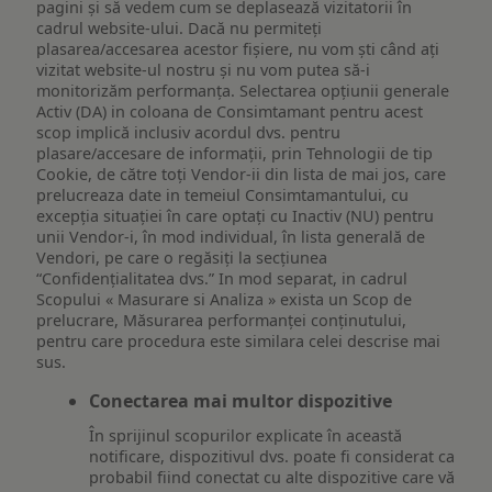
pagini și să vedem cum se deplasează vizitatorii în
cadrul website-ului. Dacă nu permiteți
plasarea/accesarea acestor fișiere, nu vom ști când ați
vizitat website-ul nostru și nu vom putea să-i
monitorizăm performanța. Selectarea opțiunii generale
Activ (DA) in coloana de Consimtamant pentru acest
scop implică inclusiv acordul dvs. pentru
plasare/accesare de informații, prin Tehnologii de tip
Cookie, de către toți Vendor-ii din lista de mai jos, care
prelucreaza date in temeiul Consimtamantului, cu
excepția situației în care optați cu Inactiv (NU) pentru
unii Vendor-i, în mod individual, în lista generală de
Vendori, pe care o regăsiți la secțiunea
“Confidențialitatea dvs.” In mod separat, in cadrul
Scopului « Masurare si Analiza » exista un Scop de
prelucrare, Măsurarea performanței conținutului,
pentru care procedura este similara celei descrise mai
sus.
Conectarea mai multor dispozitive
În sprijinul scopurilor explicate în această
notificare, dispozitivul dvs. poate fi considerat ca
probabil fiind conectat cu alte dispozitive care vă