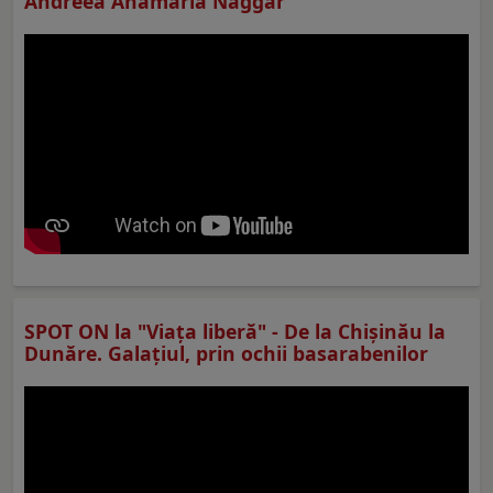
Andreea Anamaria Naggar
SPOT ON la "Viaţa liberă" - De la Chișinău la
Dunăre. Galațiul, prin ochii basarabenilor