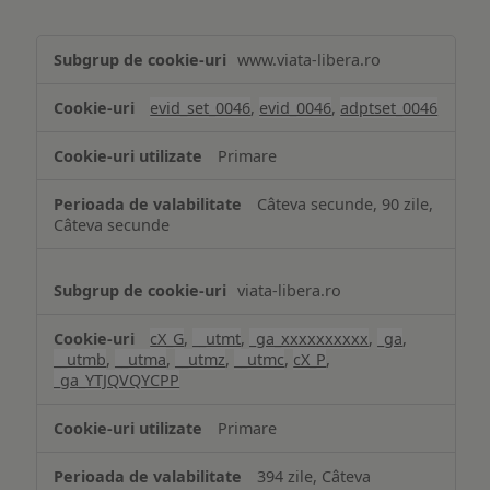
Măsurare
www.viata-libera.ro
și
analiză
evid_set_0046
,
evid_0046
,
adptset_0046
Primare
Câteva secunde, 90 zile,
Câteva secunde
viata-libera.ro
cX_G
,
__utmt
,
_ga_xxxxxxxxxx
,
_ga
,
__utmb
,
__utma
,
__utmz
,
__utmc
,
cX_P
,
_ga_YTJQVQYCPP
Primare
394 zile, Câteva