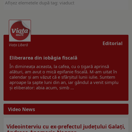
Afişez elemetele după tag: viaduct
Editorial
Viaţa Liberă
Eliberarea din iobăgia fiscală
În dimineața aceasta, la cafea, cu o țigară aprinsă
alături, am avut o mică epifanie fiscală. M-am uitat în
calendar și am văzut că e sfârșitul lunii iulie. Suntem
aproape la șapte luni din an, iar gândul a venit simplu
și eliberator: abia acum, simb ...
Video News
Videointerviu cu ex-prefectul judeţului Galaţi,