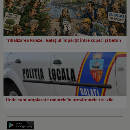
Tribalizarea Falezei. Galațiul împărțit între copaci și beton
Unde sunt amplasate radarele în următoarele trei zile