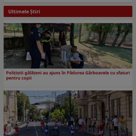
Ultimele Ştiri
Polițiștii gălățeni au ajuns în Pădurea Gârboavele cu sfaturi
pentru copii