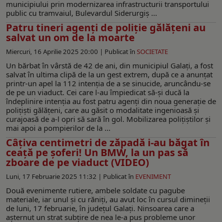
municipiului prin modernizarea infrastructurii transportului
public cu tramvaiul, Bulevardul Siderurgiș ...
Patru tineri agenți de poliţie gălăţeni au
salvat un om de la moarte
Miercuri, 16 Aprilie 2025 20:00 |
Publicat în
SOCIETATE
Un bărbat în vârstă de 42 de ani, din municipiul Galați, a fost
salvat în ultima clipă de la un gest extrem, după ce a anunțat
printr-un apel la 112 intenția de a se sinucide, aruncându-se
de pe un viaduct. Cei care l-au împiedicat să-și ducă la
îndeplinire intenția au fost patru agenți din noua generație de
polițiști gălățeni, care au găsit o modalitate ingenioasă și
curajoasă de a-l opri să sară în gol. Mobilizarea polițiștilor și
mai apoi a pompierilor de la ...
Câțiva centimetri de zăpadă i-au băgat în
ceață pe șoferi! Un BMW, la un pas să
zboare de pe viaduct (VIDEO)
Luni, 17 Februarie 2025 11:32 |
Publicat în
EVENIMENT
Două evenimente rutiere, ambele soldate cu pagube
materiale, iar unul și cu răniți, au avut loc în cursul dimineții
de luni, 17 februarie, în județul Galați. Ninsoarea care a
așternut un strat subțire de nea le-a pus probleme unor