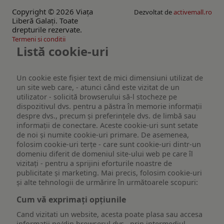
Copyright © 2026 Viaţa
Dezvoltat de
activemall.ro
Liberă Galaţi. Toate
drepturile rezervate.
Termeni si conditii
Listă cookie-uri
Un cookie este fişier text de mici dimensiuni utilizat de
un site web care, - atunci când este vizitat de un
utilizator - solicită browserului să-l stocheze pe
dispozitivul dvs. pentru a păstra în memorie informații
despre dvs., precum și preferințele dvs. de limbă sau
informații de conectare. Aceste cookie-uri sunt setate
de noi și numite cookie-uri primare. De asemenea,
folosim cookie-uri terțe - care sunt cookie-uri dintr-un
domeniu diferit de domeniul site-ului web pe care îl
vizitați - pentru a sprijini eforturile noastre de
publicitate și marketing. Mai precis, folosim cookie-uri
și alte tehnologii de urmărire în următoarele scopuri:
Cum vă exprimați opțiunile
Cand vizitati un website, acesta poate plasa sau accesa
informatii pe/din browserul dvs., prin intermediul