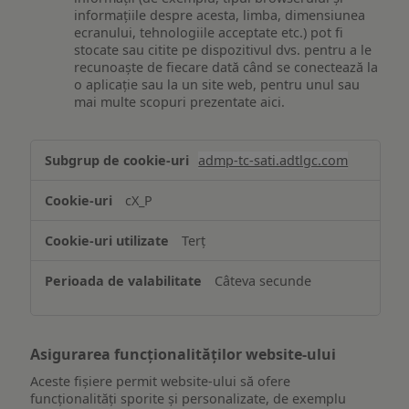
informațiile despre acesta, limba, dimensiunea
ecranului, tehnologiile acceptate etc.) pot fi
stocate sau citite pe dispozitivul dvs. pentru a le
recunoaște de fiecare dată când se conectează la
o aplicație sau la un site web, pentru unul sau
mai multe scopuri prezentate aici.
Stocarea
admp-tc-sati.adtlgc.com
și/sau
accesarea
cX_P
informațiilor
de
Terț
pe
un
Câteva secunde
dispozitiv
Asigurarea funcționalităților website-ului
Aceste fișiere permit website-ului să ofere
funcționalități sporite și personalizate, de exemplu