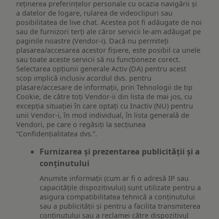
reţinerea preferinţelor personale cu ocazia navigării și
a datelor de logare, rularea de videoclipuri sau
posibilitatea de live chat. Acestea pot fi adăugate de noi
sau de furnizori terți ale căror servicii le-am adăugat pe
paginile noastre (Vendor-i). Dacă nu permiteți
plasarea/accesarea acestor fișiere, este posibil ca unele
sau toate aceste servicii să nu funcționeze corect.
Selectarea opțiunii generale Activ (DA) pentru acest
scop implică inclusiv acordul dvs. pentru
plasare/accesare de informații, prin Tehnologii de tip
Cookie, de către toți Vendor-ii din lista de mai jos, cu
excepția situației în care optați cu Inactiv (NU) pentru
unii Vendor-i, în mod individual, în lista generală de
Vendori, pe care o regăsiți la secțiunea
“Confidențialitatea dvs.”.
Furnizarea și prezentarea publicității și a
conținutului
Anumite informații (cum ar fi o adresă IP sau
capacitățile dispozitivului) sunt utilizate pentru a
asigura compatibilitatea tehnică a conținutului
sau a publicității și pentru a facilita transmiterea
conținutului sau a reclamei către dispozitivul