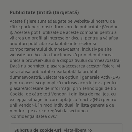
Publicitate țintită (targetată)
Aceste fișiere sunt adăugate pe website-ul nostru de
către partenerii noștri furnizori de publicitate (Vendor-
i). Acestea pot fi utilizate de aceste companii pentru a
vă crea un profil al intereselor dvs. și pentru a vă afișa
anunțuri publicitare adaptate intereselor și
comportamentului dumneavoastră, inclusiv pe alte
website-uri. Acestea funcționează prin identificarea
unică a browser-ului și a dispozitivului dumneavoastră.
Dacă nu permiteți plasarea/accesarea acestor fișiere, vi
se va afișa publicitate neadaptată la profilul
dumneavoastră. Selectarea opțiunii generale Activ (DA)
pentru acest scop implică inclusiv acordul dvs. pentru
plasare/accesare de informații, prin Tehnologii de tip
Cookie, de către toți Vendor-ii din lista de mai jos, cu
excepția situației în care optați cu Inactiv (NU) pentru
unii Vendor-i, în mod individual, în lista generală de
Vendori, pe care o regăsiți la secțiunea
“Confidențialitatea dvs.”
Publicitate
viata-libera.ro