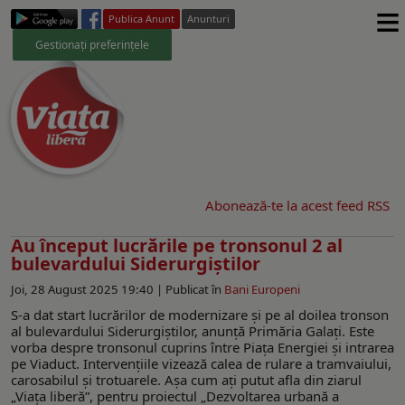
≡
Publica Anunt
Anunturi
Gestionați preferințele
Abonează-te la acest feed RSS
Au început lucrările pe tronsonul 2 al
bulevardului Siderurgiştilor
Joi, 28 August 2025 19:40 |
Publicat în
Bani Europeni
S-a dat start lucrărilor de modernizare şi pe al doilea tronson
al bulevardului Siderurgiştilor, anunţă Primăria Galaţi. Este
vorba despre tronsonul cuprins între Piața Energiei și intrarea
pe Viaduct. Intervenţiile vizează calea de rulare a tramvaiului,
carosabilul şi trotuarele. Aşa cum aţi putut afla din ziarul
„Viaţa liberă”, pentru proiectul „Dezvoltarea urbană a