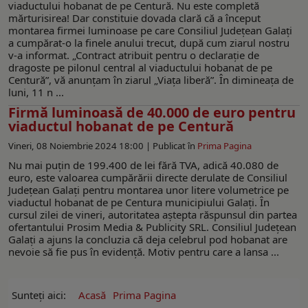
viaductului hobanat de pe Centură. Nu este completă
mărturisirea! Dar constituie dovada clară că a început
montarea firmei luminoase pe care Consiliul Judeţean Galaţi
a cumpărat-o la finele anului trecut, după cum ziarul nostru
v-a informat. „Contract atribuit pentru o declaraţie de
dragoste pe pilonul central al viaductului hobanat de pe
Centură”, vă anunţam în ziarul „Viaţa liberă”. În dimineața de
luni, 11 n ...
Firmă luminoasă de 40.000 de euro pentru
viaductul hobanat de pe Centură
Vineri, 08 Noiembrie 2024 18:00 |
Publicat în
Prima Pagina
Nu mai puțin de 199.400 de lei fără TVA, adică 40.080 de
euro, este valoarea cumpărării directe derulate de Consiliul
Județean Galați pentru montarea unor litere volumetrice pe
viaductul hobanat de pe Centura municipiului Galați. În
cursul zilei de vineri, autoritatea aștepta răspunsul din partea
ofertantului Prosim Media & Publicity SRL. Consiliul Județean
Galați a ajuns la concluzia că deja celebrul pod hobanat are
nevoie să fie pus în evidență. Motiv pentru care a lansa ...
Sunteți aici:
Acasă
Prima Pagina