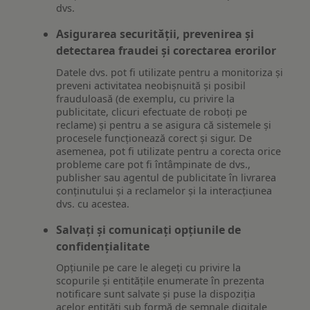
dvs.
Asigurarea securității, prevenirea și
detectarea fraudei și corectarea erorilor
Datele dvs. pot fi utilizate pentru a monitoriza și
preveni activitatea neobișnuită și posibil
frauduloasă (de exemplu, cu privire la
publicitate, clicuri efectuate de roboți pe
reclame) și pentru a se asigura că sistemele și
procesele funcționează corect și sigur. De
asemenea, pot fi utilizate pentru a corecta orice
probleme care pot fi întâmpinate de dvs.,
publisher sau agentul de publicitate în livrarea
conținutului și a reclamelor și la interacțiunea
dvs. cu acestea.
Salvați și comunicați opțiunile de
confidențialitate
Opțiunile pe care le alegeți cu privire la
scopurile și entitățile enumerate în prezenta
notificare sunt salvate și puse la dispoziția
acelor entități sub formă de semnale digitale