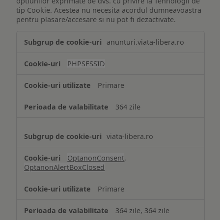
optiunilor exprimate de dvs. cu privire la Tehnologii de
tip Cookie. Acestea nu necesita acordul dumneavoastra
pentru plasare/accesare si nu pot fi dezactivate.
Tehnologii
anunturi.viata-libera.ro
de
tip
PHPSESSID
Cookie
strict
Primare
necesare
364 zile
viata-libera.ro
OptanonConsent
,
OptanonAlertBoxClosed
Primare
364 zile, 364 zile