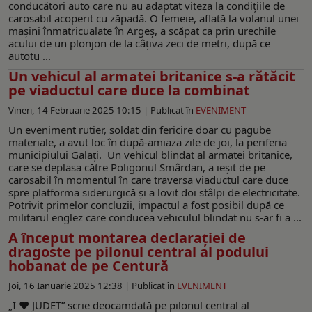
conducători auto care nu au adaptat viteza la condițiile de
carosabil acoperit cu zăpadă. O femeie, aflată la volanul unei
mașini înmatricualate în Argeș, a scăpat ca prin urechile
acului de un plonjon de la câțiva zeci de metri, după ce
autotu ...
Un vehicul al armatei britanice s-a rătăcit
pe viaductul care duce la combinat
Vineri, 14 Februarie 2025 10:15 |
Publicat în
EVENIMENT
Un eveniment rutier, soldat din fericire doar cu pagube
materiale, a avut loc în după-amiaza zile de joi, la periferia
municipiului Galați. Un vehicul blindat al armatei britanice,
care se deplasa către Poligonul Smârdan, a ieșit de pe
carosabil în momentul în care traversa viaductul care duce
spre platforma siderurgică și a lovit doi stâlpi de electricitate.
Potrivit primelor concluzii, impactul a fost posibil după ce
militarul englez care conducea vehiculul blindat nu s-ar fi a ...
A început montarea declaraţiei de
dragoste pe pilonul central al podului
hobanat de pe Centură
Joi, 16 Ianuarie 2025 12:38 |
Publicat în
EVENIMENT
„I ♥ JUDET” scrie deocamdată pe pilonul central al