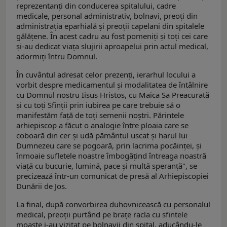
reprezentanţi din conducerea spitalului, cadre
medicale, personal administrativ, bolnavi, preoţi din
administraţia eparhială şi preoţii capelani din spitalele
gălăţene. În acest cadru au fost pomeniţi şi toţi cei care
şi-au dedicat viaţa slujirii aproapelui prin actul medical,
adormiţi întru Domnul.
În cuvântul adresat celor prezenţi, ierarhul locului a
vorbit despre medicamentul şi modalitatea de întâlnire
cu Domnul nostru Iisus Hristos, cu Maica Sa Preacurată
şi cu toţi Sfinţii prin iubirea pe care trebuie să o
manifestăm faţă de toţi semenii noştri. Părintele
arhiepiscop a făcut o analogie între ploaia care se
coboară din cer şi udă pământul uscat şi harul lui
Dumnezeu care se pogoară, prin lacrima pocăinţei, şi
înmoaie sufletele noastre îmbogăţind întreaga noastră
viaţă cu bucurie, lumină, pace şi multă speranţă", se
precizează într-un comunicat de presă al Arhiepiscopiei
Dunării de Jos.
La final, după convorbirea duhovnicească cu personalul
medical, preoţii purtând pe braţe racla cu sfintele
moaşte i-au vizitat pe bolnavii din spital, aducându-le