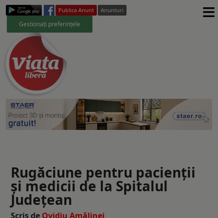
≡
Publica Anunt
Anunturi
Gestionați preferințele
Rugăciune pentru pacienții
și medicii de la Spitalul
Județean
Scris de
Ovidiu Amălinei