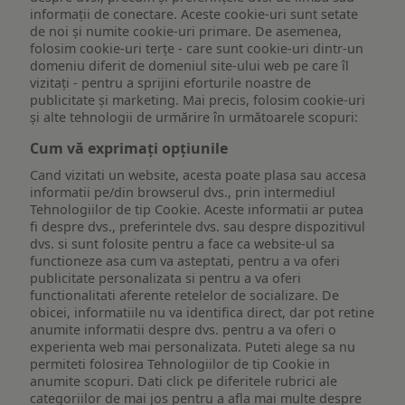
informații de conectare. Aceste cookie-uri sunt setate
de noi și numite cookie-uri primare. De asemenea,
folosim cookie-uri terțe - care sunt cookie-uri dintr-un
domeniu diferit de domeniul site-ului web pe care îl
vizitați - pentru a sprijini eforturile noastre de
publicitate și marketing. Mai precis, folosim cookie-uri
și alte tehnologii de urmărire în următoarele scopuri:
Cum vă exprimați opțiunile
Cand vizitati un website, acesta poate plasa sau accesa
informatii pe/din browserul dvs., prin intermediul
Tehnologiilor de tip Cookie. Aceste informatii ar putea
fi despre dvs., preferintele dvs. sau despre dispozitivul
dvs. si sunt folosite pentru a face ca website-ul sa
functioneze asa cum va asteptati, pentru a va oferi
publicitate personalizata si pentru a va oferi
functionalitati aferente retelelor de socializare. De
obicei, informatiile nu va identifica direct, dar pot retine
anumite informatii despre dvs. pentru a va oferi o
experienta web mai personalizata. Puteti alege sa nu
permiteti folosirea Tehnologiilor de tip Cookie in
anumite scopuri. Dati click pe diferitele rubrici ale
categoriilor de mai jos pentru a afla mai multe despre