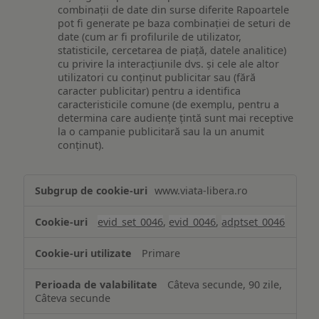
combinații de date din surse diferite Rapoartele
pot fi generate pe baza combinației de seturi de
date (cum ar fi profilurile de utilizator,
statisticile, cercetarea de piață, datele analitice)
cu privire la interacțiunile dvs. și cele ale altor
utilizatori cu conținut publicitar sau (fără
caracter publicitar) pentru a identifica
caracteristicile comune (de exemplu, pentru a
determina care audiențe țintă sunt mai receptive
la o campanie publicitară sau la un anumit
conținut).
Măsurare
www.viata-libera.ro
și
analiză
evid_set_0046
,
evid_0046
,
adptset_0046
Primare
Câteva secunde, 90 zile,
Câteva secunde