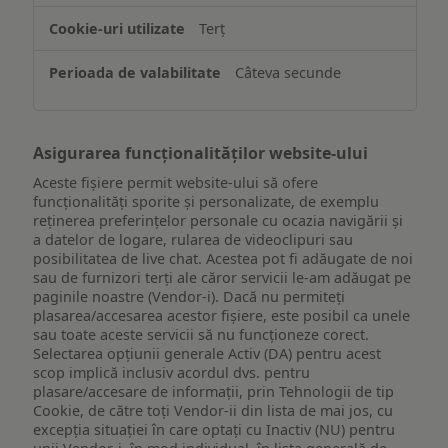
de
Terț
pe
un
Câteva secunde
dispozitiv
Asigurarea funcționalităților website-ului
Aceste fișiere permit website-ului să ofere
funcționalități sporite și personalizate, de exemplu
reţinerea preferinţelor personale cu ocazia navigării și
a datelor de logare, rularea de videoclipuri sau
posibilitatea de live chat. Acestea pot fi adăugate de noi
sau de furnizori terți ale căror servicii le-am adăugat pe
paginile noastre (Vendor-i). Dacă nu permiteți
plasarea/accesarea acestor fișiere, este posibil ca unele
sau toate aceste servicii să nu funcționeze corect.
Selectarea opțiunii generale Activ (DA) pentru acest
scop implică inclusiv acordul dvs. pentru
plasare/accesare de informații, prin Tehnologii de tip
Cookie, de către toți Vendor-ii din lista de mai jos, cu
excepția situației în care optați cu Inactiv (NU) pentru