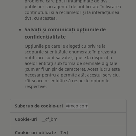
probleme care pot fi întâmpinate de dvs.,
publisher sau agentul de publicitate în livrarea
conținutului și a reclamelor și la interacțiunea
dvs. cu acestea.
Salvați și comunicați opțiunile de
confidențialitate
Opțiunile pe care le alegeți cu privire la
scopurile și entitățile enumerate în prezenta
notificare sunt salvate și puse la dispoziția
acelor entități sub formă de semnale digitale
(cum ar fi un șir de caractere). Acest lucru este
necesar pentru a permite atât acestui serviciu,
cât și acelor entități să respecte opțiunile
respective.
Asigurarea
vimeo.com
funcționalităților
website-
__cf_bm
ului
Terț