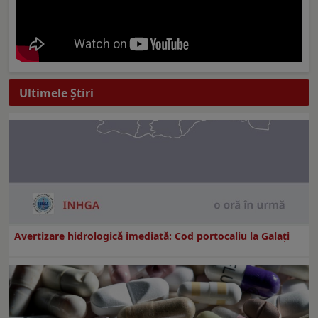
Ultimele Ştiri
Avertizare hidrologică imediată: Cod portocaliu la Galaţi