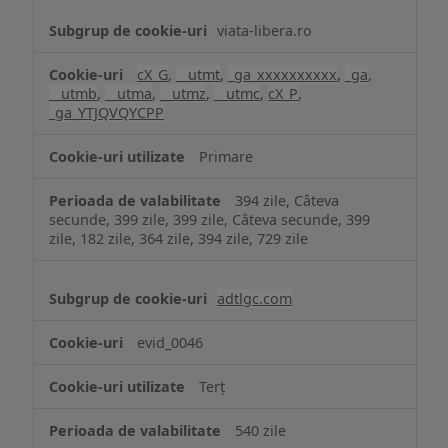
viata-libera.ro
cX_G
,
__utmt
,
_ga_xxxxxxxxxx
,
_ga
,
__utmb
,
__utma
,
__utmz
,
__utmc
,
cX_P
,
_ga_YTJQVQYCPP
Primare
394 zile, Câteva
secunde, 399 zile, 399 zile, Câteva secunde, 399
zile, 182 zile, 364 zile, 394 zile, 729 zile
adtlgc.com
evid_0046
Terț
540 zile