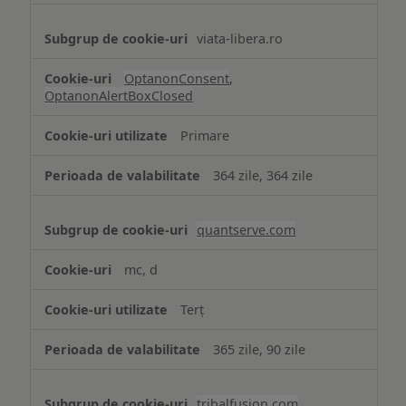
viata-libera.ro
OptanonConsent
,
OptanonAlertBoxClosed
Primare
364 zile, 364 zile
quantserve.com
mc, d
Terț
365 zile, 90 zile
tribalfusion.com