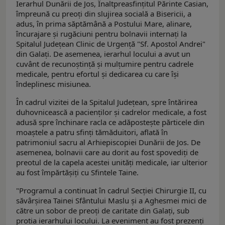
Ierarhul Dunării de Jos, Înaltpreasfinţitul Părinte Casian,
împreună cu preoţi din slujirea socială a Bisericii, a
adus, în prima săptămână a Postului Mare, alinare,
încurajare şi rugăciuni pentru bolnavii internaţi la
Spitalul Județean Clinic de Urgență "Sf. Apostol Andrei"
din Galați. De asemenea, ierarhul locului a avut un
cuvânt de recunoştinţă şi mulţumire pentru cadrele
medicale, pentru efortul şi dedicarea cu care îşi
îndeplinesc misiunea.
În cadrul vizitei de la Spitalul Județean, spre întărirea
duhovnicească a pacienților și cadrelor medicale, a fost
adusă spre închinare racla ce adăposteşte părticele din
moaştele a patru sfinţi tămăduitori, aflată în
patrimoniul sacru al Arhiepiscopiei Dunării de Jos. De
asemenea, bolnavii care au dorit au fost spovediţi de
preotul de la capela acestei unităţi medicale, iar ulterior
au fost împărtăşiţi cu Sfintele Taine.
"Programul a continuat în cadrul Secţiei Chirurgie II, cu
săvârşirea Tainei Sfântului Maslu şi a Aghesmei mici de
către un sobor de preoţi de caritate din Galaţi, sub
protia ierarhului locului. La eveniment au fost prezenţi