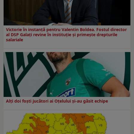
Victorie în instanță pentru Valentin Boldea. Fostul director
al DSP Galați revine în instituție și primește drepturile
salariale
Alți doi foști jucători ai Oțelului și-au găsit echipe