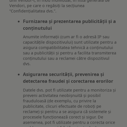
unii Vendor-i, în mod individual, în lista generală de
Vendori, pe care o regăsiți la secțiunea
“Confidențialitatea dvs.”.
Furnizarea și prezentarea publicității și a
conținutului
Anumite informații (cum ar fi o adresă IP sau
capacitățile dispozitivului) sunt utilizate pentru a
asigura compatibilitatea tehnică a conținutului
sau a publicității și pentru a facilita transmiterea
conținutului sau a reclamei către dispozitivul
dvs.
Asigurarea securității, prevenirea și
detectarea fraudei și corectarea erorilor
Datele dvs. pot fi utilizate pentru a monitoriza și
preveni activitatea neobișnuită și posibil
frauduloasă (de exemplu, cu privire la
publicitate, clicuri efectuate de roboți pe
reclame) și pentru a se asigura că sistemele și
procesele funcționează corect și sigur. De
asemenea, pot fi utilizate pentru a corecta orice