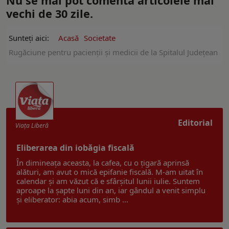
Nu se mai pot comenta articolele mai
vechi de 30 zile.
Sunteți aici:
Acasă
Societate
Rugăciune pentru pacienții și medicii de la Spitalul Județean
Editorial
Viaţa Liberă
Eliberarea din iobăgia fiscală
În dimineața aceasta, la cafea, cu o țigară aprinsă
alături, am avut o mică epifanie fiscală. M-am uitat în
calendar și am văzut că e sfârșitul lunii iulie. Suntem
aproape la șapte luni din an, iar gândul a venit simplu
și eliberator: abia acum, simb ...