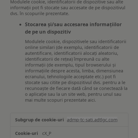
Modulele cookie, identificatorii de dispozitive sau alte
informații pot fi stocate sau accesate de pe dispozitivul
dvs. în scopurile prezentate.
Stocarea și/sau accesarea informațiilor
de pe un dispozitiv
Modulele cookie, dispozitivele sau identificatorii
online similari (de exemplu, identificatorii de
autentificare, identificatorii alocați aleatoriu,
identificatorii de rețea) împreună cu alte
informații (de exemplu, tipul browserului și
informațiile despre acesta, limba, dimensiunea
ecranului, tehnologiile acceptate etc.) pot fi
stocate sau citite pe dispozitivul dvs. pentru a le
recunoaște de fiecare dată când se conectează la
o aplicație sau la un site web, pentru unul sau
mai multe scopuri prezentate aici.
Stocarea
admp-tc-sati.adtlgc.com
și/sau
accesarea
cX_P
informațiilor