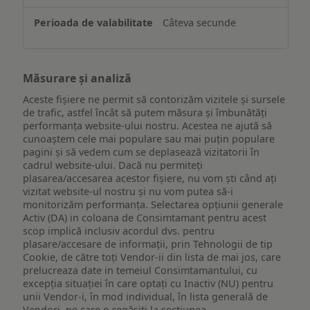
Câteva secunde
Măsurare și analiză
Aceste fișiere ne permit să contorizăm vizitele și sursele
de trafic, astfel încât să putem măsura și îmbunătăți
performanța website-ului nostru. Acestea ne ajută să
cunoaștem cele mai populare sau mai puțin populare
pagini și să vedem cum se deplasează vizitatorii în
cadrul website-ului. Dacă nu permiteți
plasarea/accesarea acestor fișiere, nu vom ști când ați
vizitat website-ul nostru și nu vom putea să-i
monitorizăm performanța. Selectarea opțiunii generale
Activ (DA) in coloana de Consimtamant pentru acest
scop implică inclusiv acordul dvs. pentru
plasare/accesare de informații, prin Tehnologii de tip
Cookie, de către toți Vendor-ii din lista de mai jos, care
prelucreaza date in temeiul Consimtamantului, cu
excepția situației în care optați cu Inactiv (NU) pentru
unii Vendor-i, în mod individual, în lista generală de
Vendori, pe care o regăsiți la secțiunea