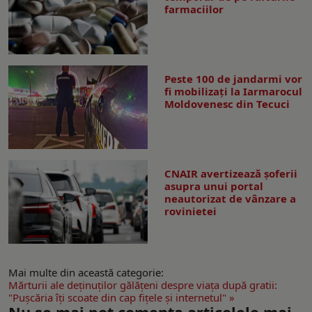
farmaciilor
Peste 100 de jandarmi vor
fi mobilizați la Iarmarocul
Moldovenesc din Tecuci
CNAIR avertizează șoferii
asupra unui portal
neautorizat de vânzare a
rovinietei
Mai multe din această categorie:
Mărturii ale deţinuţilor gălăţeni despre viaţa după gratii:
"Puşcăria îţi scoate din cap fiţele şi internetul" »