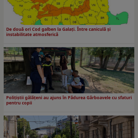
De două ori Cod galben la Galaţi. Între caniculă şi
instabilitate atmosferică
Polițiștii gălățeni au ajuns în Pădurea Gârboavele cu sfaturi
pentru copii