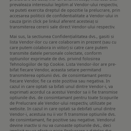
prevaleaza interesului legitim al Vendor-ului respectiv,
va puteti exercita dreptul de opozitie la prelucrare, prin
accesarea politicii de confidentialitate a Vendor-ului in
cauza (prin click pe linkul aferent acesteia) si
transmiterea cererii sale direct Vendor-ului respectiv.
Mai sus, la sectiunea Confidențialitatea dvs., gasiti si
lista Vendor-ilor cu care colaboram in prezent (sau cu
care putem colabora in viitor) si catre care putem
transmite datele personale colectate, conform
optiunilor exprimate de dvs. privind folosirea
Tehnologiilor de tip Cookie. Lista Vendor-ilor are pre-
bifat fiecare Vendor, aceasta setare permitand
transmiterea optiunii dvs. de consimtamant pentru
fiecare Vendor, fie ca este pozitiva sau negativa. In
cazul in care optati sa bifati unul dintre Vendor-i, va
exprimati acordul ca acestui Vendor sa ii fie transmise
optiunile dvs. de consimtamant pentru toate Scopurile
de Prelucrare ale Vendor-ului respectiv, utilizate pe
website. In cazul in care optati sa debifati unul dintre
Vendor-i, acestuia nu ii vor fi transmise optiunile dvs.
de consimtamant, fie pozitive sau negative. Vendorul
devine inactiv si nu va cunoaste optiunile dvs., deci
implicit nu va efectua nicio Prelucrare a datelor dvs.,