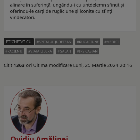
alinare în suferinţă, ungându-i cu untdelemn sfinţit şi
oferindu-le cărţi de rugăciune şi iconiţe cu sfinţi
vindecători.
ETICHETAT CU
SPITALUL JUDETEAN
RUGACIUNE
MEDICI
PACIENTI
VIATA LIBERA
GALATI
IPS CASIAN
Citit
1363
ori
Ultima modificare Luni, 25 Martie 2024 20:16
Ovidiu Amălinei