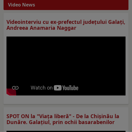
Video News
Videointerviu cu ex-prefectul judeţului Galaţi,
Andreea Anamaria Naggar
SPOT ON la "Viaţa liberă" - De la Chișinău la
Dunăre. Galațiul, prin ochii basarabenilor