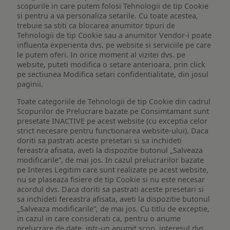
scopurile in care putem folosi Tehnologii de tip Cookie
si pentru a va personaliza setarile. Cu toate acestea,
trebuie sa stiti ca blocarea anumitor tipuri de
Tehnologii de tip Cookie sau a anumitor Vendor-i poate
influenta experienta dvs. pe website si serviciile pe care
le putem oferi. In orice moment al vizitei dvs. pe
website, puteti modifica o setare anterioara, prin click
pe sectiunea Modifica setari confidentialitate, din josul
paginii.
Toate categoriile de Tehnologii de tip Cookie din cadrul
Scopurilor de Prelucrare bazate pe Consimtamant sunt
presetate INACTIVE pe acest website (cu exceptia celor
strict necesare pentru functionarea website-ului). Daca
doriti sa pastrati aceste presetari si sa inchideti
fereastra afisata, aveti la dispozitie butonul „Salveaza
modificarile”, de mai jos. In cazul prelucrarilor bazate
pe Interes Legitim care sunt realizate pe acest website,
nu se plaseaza fisiere de tip Cookie si nu este necesar
acordul dvs. Daca doriti sa pastrati aceste presetari si
sa inchideti fereastra afisata, aveti la dispozitie butonul
„Salveaza modificarile”, de mai jos. Cu titlu de exceptie,
in cazul in care considerati ca, pentru o anume
prelucrare de date, intr-un anumit scop, interesul dvs.