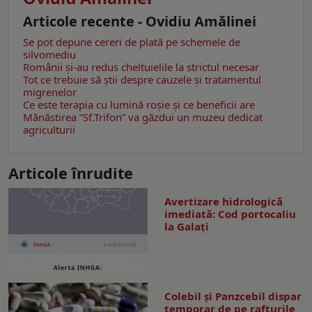
Articole recente - Ovidiu Amălinei
Se pot depune cereri de plată pe schemele de
silvomediu
Românii şi-au redus cheltuielile la strictul necesar
Tot ce trebuie să știi despre cauzele și tratamentul
migrenelor
Ce este terapia cu lumină roșie şi ce beneficii are
Mănăstirea ”Sf.Trifon” va găzdui un muzeu dedicat
agriculturii
Articole înrudite
Avertizare hidrologică
imediată: Cod portocaliu
la Galaţi
Colebil și Panzcebil dispar
temporar de pe rafturile