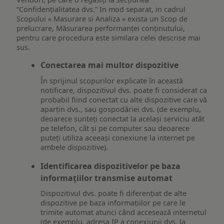
“Confidențialitatea dvs.” In mod separat, in cadrul
Scopului « Masurare si Analiza » exista un Scop de
prelucrare, Măsurarea performanței conținutului,
pentru care procedura este similara celei descrise mai
sus.
Conectarea mai multor dispozitive
În sprijinul scopurilor explicate în această
notificare, dispozitivul dvs. poate fi considerat ca
probabil fiind conectat cu alte dispozitive care vă
aparțin dvs., sau gospodăriei dvs. (de exemplu,
deoarece sunteți conectat la același serviciu atât
pe telefon, cât și pe computer sau deoarece
puteți utiliza aceeași conexiune la internet pe
ambele dispozitive).
Identificarea dispozitivelor pe baza
informațiilor transmise automat
Dispozitivul dvs. poate fi diferențiat de alte
dispozitive pe baza informațiilor pe care le
trimite automat atunci când accesează internetul
(de exemplu, adresa IP a conexiunii dvs. la