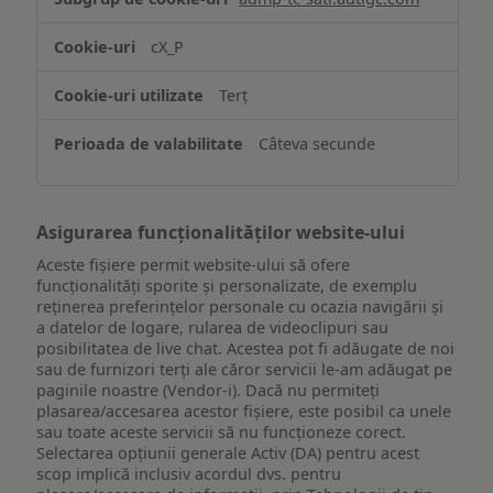
și/sau
accesarea
cX_P
informațiilor
de
Terț
pe
un
Câteva secunde
dispozitiv
Asigurarea funcționalităților website-ului
Aceste fișiere permit website-ului să ofere
funcționalități sporite și personalizate, de exemplu
reţinerea preferinţelor personale cu ocazia navigării și
a datelor de logare, rularea de videoclipuri sau
posibilitatea de live chat. Acestea pot fi adăugate de noi
sau de furnizori terți ale căror servicii le-am adăugat pe
paginile noastre (Vendor-i). Dacă nu permiteți
plasarea/accesarea acestor fișiere, este posibil ca unele
sau toate aceste servicii să nu funcționeze corect.
Selectarea opțiunii generale Activ (DA) pentru acest
scop implică inclusiv acordul dvs. pentru