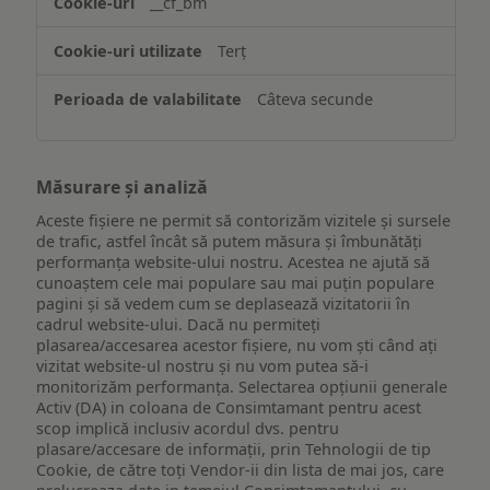
__cf_bm
ului
Terț
Câteva secunde
Măsurare și analiză
Aceste fișiere ne permit să contorizăm vizitele și sursele
de trafic, astfel încât să putem măsura și îmbunătăți
performanța website-ului nostru. Acestea ne ajută să
cunoaștem cele mai populare sau mai puțin populare
pagini și să vedem cum se deplasează vizitatorii în
cadrul website-ului. Dacă nu permiteți
plasarea/accesarea acestor fișiere, nu vom ști când ați
vizitat website-ul nostru și nu vom putea să-i
monitorizăm performanța. Selectarea opțiunii generale
Activ (DA) in coloana de Consimtamant pentru acest
scop implică inclusiv acordul dvs. pentru
plasare/accesare de informații, prin Tehnologii de tip
Cookie, de către toți Vendor-ii din lista de mai jos, care