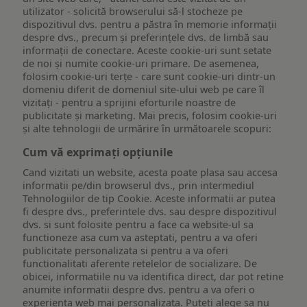
utilizator - solicită browserului să-l stocheze pe
dispozitivul dvs. pentru a păstra în memorie informații
despre dvs., precum și preferințele dvs. de limbă sau
informații de conectare. Aceste cookie-uri sunt setate
de noi și numite cookie-uri primare. De asemenea,
folosim cookie-uri terțe - care sunt cookie-uri dintr-un
domeniu diferit de domeniul site-ului web pe care îl
vizitați - pentru a sprijini eforturile noastre de
publicitate și marketing. Mai precis, folosim cookie-uri
și alte tehnologii de urmărire în următoarele scopuri:
Cum vă exprimați opțiunile
Cand vizitati un website, acesta poate plasa sau accesa
informatii pe/din browserul dvs., prin intermediul
Tehnologiilor de tip Cookie. Aceste informatii ar putea
fi despre dvs., preferintele dvs. sau despre dispozitivul
dvs. si sunt folosite pentru a face ca website-ul sa
functioneze asa cum va asteptati, pentru a va oferi
publicitate personalizata si pentru a va oferi
functionalitati aferente retelelor de socializare. De
obicei, informatiile nu va identifica direct, dar pot retine
anumite informatii despre dvs. pentru a va oferi o
experienta web mai personalizata. Puteti alege sa nu