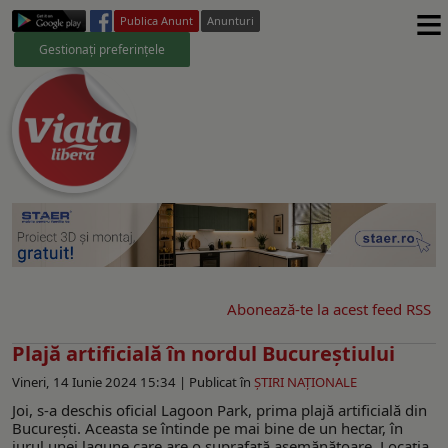
≡
Publica Anunt
Anunturi
Gestionați preferințele
Abonează-te la acest feed RSS
Plajă artificială în nordul Bucureștiului
Vineri, 14 Iunie 2024 15:34 |
Publicat în
ŞTIRI NAŢIONALE
Joi, s-a deschis oficial Lagoon Park, prima plajă artificială din
București. Aceasta se întinde pe mai bine de un hectar, în
jurul unei lagune care are o suprafață asemănătoare. Locația