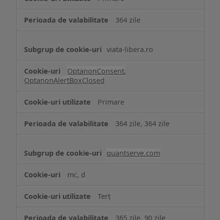
necesare
364 zile
viata-libera.ro
OptanonConsent
,
OptanonAlertBoxClosed
Primare
364 zile, 364 zile
quantserve.com
mc, d
Terț
365 zile, 90 zile