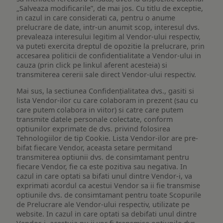
„Salveaza modificarile”, de mai jos. Cu titlu de exceptie,
in cazul in care considerati ca, pentru o anume
prelucrare de date, intr-un anumit scop, interesul dvs.
prevaleaza interesului legitim al Vendor-ului respectiv,
va puteti exercita dreptul de opozitie la prelucrare, prin
accesarea politicii de confidentialitate a Vendor-ului in
cauza (prin click pe linkul aferent acesteia) si
transmiterea cererii sale direct Vendor-ului respectiv.
Mai sus, la sectiunea Confidențialitatea dvs., gasiti si
lista Vendor-ilor cu care colaboram in prezent (sau cu
care putem colabora in viitor) si catre care putem
transmite datele personale colectate, conform
optiunilor exprimate de dvs. privind folosirea
Tehnologiilor de tip Cookie. Lista Vendor-ilor are pre-
bifat fiecare Vendor, aceasta setare permitand
transmiterea optiunii dvs. de consimtamant pentru
fiecare Vendor, fie ca este pozitiva sau negativa. In
cazul in care optati sa bifati unul dintre Vendor-i, va
exprimati acordul ca acestui Vendor sa ii fie transmise
optiunile dvs. de consimtamant pentru toate Scopurile
de Prelucrare ale Vendor-ului respectiv, utilizate pe
website. In cazul in care optati sa debifati unul dintre