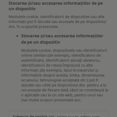
Stocarea și/sau accesarea informațiilor de pe
un dispozitiv
Modulele cookie, identificatorii de dispozitive sau alte
informații pot fi stocate sau accesate de pe dispozitivul
dvs. în scopurile prezentate.
Stocarea și/sau accesarea informațiilor
de pe un dispozitiv
Modulele cookie, dispozitivele sau identificatorii
online similari (de exemplu, identificatorii de
autentificare, identificatorii alocați aleatoriu,
identificatorii de rețea) împreună cu alte
informații (de exemplu, tipul browserului și
informațiile despre acesta, limba, dimensiunea
ecranului, tehnologiile acceptate etc.) pot fi
stocate sau citite pe dispozitivul dvs. pentru a le
recunoaște de fiecare dată când se conectează la
o aplicație sau la un site web, pentru unul sau
mai multe scopuri prezentate aici.
Stocarea
admp-tc-sati.adtlgc.com