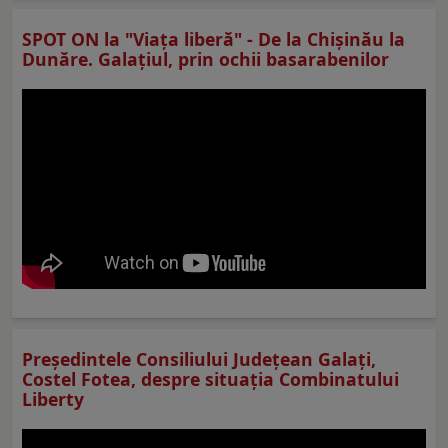
SPOT ON la "Viaţa liberă" - De la Chișinău la
Dunăre. Galațiul, prin ochii basarabenilor
Preşedintele Consiliului Judeţean Galaţi,
Costel Fotea, despre situaţia Combinatului
Liberty