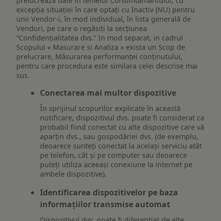
prelucreaza date in temeiul Consimtamantului, cu
excepția situației în care optați cu Inactiv (NU) pentru
unii Vendor-i, în mod individual, în lista generală de
Vendori, pe care o regăsiți la secțiunea
“Confidențialitatea dvs.” In mod separat, in cadrul
Scopului « Masurare si Analiza » exista un Scop de
prelucrare, Măsurarea performanței conținutului,
pentru care procedura este similara celei descrise mai
sus.
Conectarea mai multor dispozitive
În sprijinul scopurilor explicate în această
notificare, dispozitivul dvs. poate fi considerat ca
probabil fiind conectat cu alte dispozitive care vă
aparțin dvs., sau gospodăriei dvs. (de exemplu,
deoarece sunteți conectat la același serviciu atât
pe telefon, cât și pe computer sau deoarece
puteți utiliza aceeași conexiune la internet pe
ambele dispozitive).
Identificarea dispozitivelor pe baza
informațiilor transmise automat
Dispozitivul dvs. poate fi diferențiat de alte