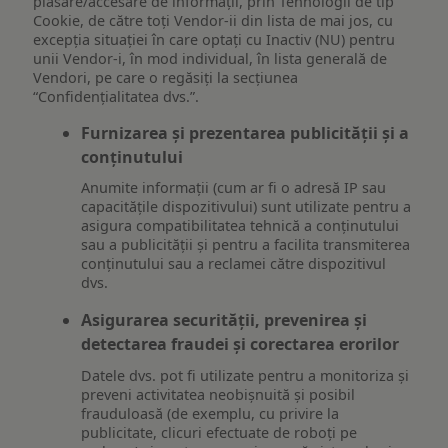
plasare/accesare de informații, prin Tehnologii de tip
Cookie, de către toți Vendor-ii din lista de mai jos, cu
excepția situației în care optați cu Inactiv (NU) pentru
unii Vendor-i, în mod individual, în lista generală de
Vendori, pe care o regăsiți la secțiunea
“Confidențialitatea dvs.”.
Furnizarea și prezentarea publicității și a
conținutului
Anumite informații (cum ar fi o adresă IP sau
capacitățile dispozitivului) sunt utilizate pentru a
asigura compatibilitatea tehnică a conținutului
sau a publicității și pentru a facilita transmiterea
conținutului sau a reclamei către dispozitivul
dvs.
Asigurarea securității, prevenirea și
detectarea fraudei și corectarea erorilor
Datele dvs. pot fi utilizate pentru a monitoriza și
preveni activitatea neobișnuită și posibil
frauduloasă (de exemplu, cu privire la
publicitate, clicuri efectuate de roboți pe