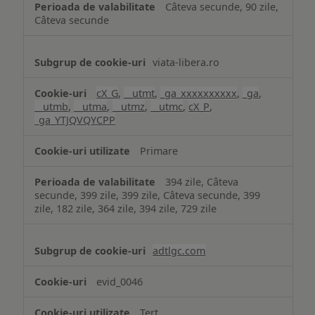
Câteva secunde, 90 zile,
Câteva secunde
viata-libera.ro
cX_G
,
__utmt
,
_ga_xxxxxxxxxx
,
_ga
,
__utmb
,
__utma
,
__utmz
,
__utmc
,
cX_P
,
_ga_YTJQVQYCPP
Primare
394 zile, Câteva
secunde, 399 zile, 399 zile, Câteva secunde, 399
zile, 182 zile, 364 zile, 394 zile, 729 zile
adtlgc.com
evid_0046
Terț