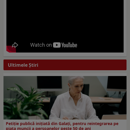
Ultimele Ştiri
Petiție publică inițiată din Galați, pentru reintegrarea pe
piața muncii a persoanelor peste 50 de ani