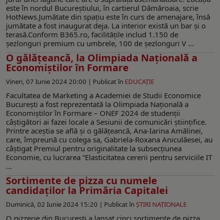
este în nordul Bucureștiului, în cartierul Dămăroaia, scrie
HotNews.Jumătate din spațiu este în curs de amenajare, însă
jumătate a fost inaugurat deja. La interior există un bar și o
terasă.Conform B365.ro, facilitățile includ 1.150 de
șezlonguri premium cu umbrele, 100 de șezlonguri V ...
O gălăţeancă, la Olimpiada Națională a
Economiștilor în Formare
Vineri, 07 Iunie 2024 20:00 |
Publicat în
EDUCAŢIE
Facultatea de Marketing a Academiei de Studii Economice
Bucureşti a fost reprezentată la Olimpiada Națională a
Economiștilor în Formare – ONEF 2024 de studenții
câștigători ai fazei locale a Sesiunii de comunicări științifice.
Printre aceştia se află şi o gălăţeancă, Ana-Iarina Amălinei,
care, împreună cu colega sa, Gabriela-Roxana Aniculăesei, au
câștigat Premiul pentru originalitate la subsecțiunea
Economie, cu lucrarea “Elasticitatea cererii pentru serviciile IT
...
Sortimente de pizza cu numele
candidaților la Primăria Capitalei
Duminică, 02 Iunie 2024 15:20 |
Publicat în
ŞTIRI NAŢIONALE
O pizzerie din București a lansat cinci sortimente de pizza