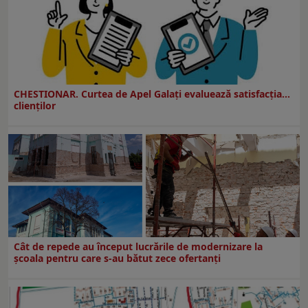
CHESTIONAR. Curtea de Apel Galați evaluează satisfacția...
clienților
Cât de repede au început lucrările de modernizare la
şcoala pentru care s-au bătut zece ofertanţi