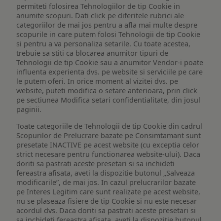
permiteti folosirea Tehnologiilor de tip Cookie in
anumite scopuri. Dati click pe diferitele rubrici ale
categoriilor de mai jos pentru a afla mai multe despre
scopurile in care putem folosi Tehnologii de tip Cookie
si pentru a va personaliza setarile. Cu toate acestea,
trebuie sa stiti ca blocarea anumitor tipuri de
Tehnologii de tip Cookie sau a anumitor Vendor-i poate
influenta experienta dvs. pe website si serviciile pe care
le putem oferi. In orice moment al vizitei dvs. pe
website, puteti modifica o setare anterioara, prin click
pe sectiunea Modifica setari confidentialitate, din josul
paginii.
Toate categoriile de Tehnologii de tip Cookie din cadrul
Scopurilor de Prelucrare bazate pe Consimtamant sunt
presetate INACTIVE pe acest website (cu exceptia celor
strict necesare pentru functionarea website-ului). Daca
doriti sa pastrati aceste presetari si sa inchideti
fereastra afisata, aveti la dispozitie butonul „Salveaza
modificarile”, de mai jos. In cazul prelucrarilor bazate
pe Interes Legitim care sunt realizate pe acest website,
nu se plaseaza fisiere de tip Cookie si nu este necesar
acordul dvs. Daca doriti sa pastrati aceste presetari si
sa inchideti fereastra afisata, aveti la dispozitie butonul