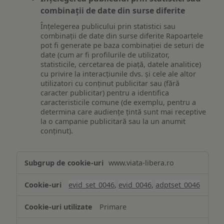
combinații de date din surse diferite
Înțelegerea publicului prin statistici sau
combinații de date din surse diferite Rapoartele
pot fi generate pe baza combinației de seturi de
date (cum ar fi profilurile de utilizator,
statisticile, cercetarea de piață, datele analitice)
cu privire la interacțiunile dvs. și cele ale altor
utilizatori cu conținut publicitar sau (fără
caracter publicitar) pentru a identifica
caracteristicile comune (de exemplu, pentru a
determina care audiențe țintă sunt mai receptive
la o campanie publicitară sau la un anumit
conținut).
Măsurare
www.viata-libera.ro
și
analiză
evid_set_0046
,
evid_0046
,
adptset_0046
Primare