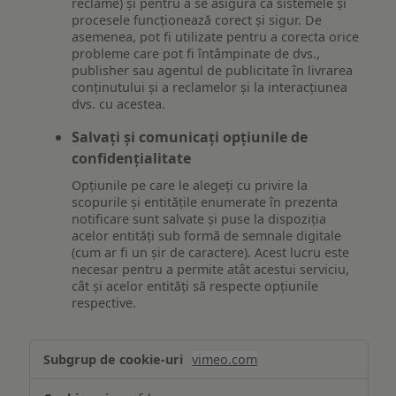
reclame) și pentru a se asigura că sistemele și
procesele funcționează corect și sigur. De
asemenea, pot fi utilizate pentru a corecta orice
probleme care pot fi întâmpinate de dvs.,
publisher sau agentul de publicitate în livrarea
conținutului și a reclamelor și la interacțiunea
dvs. cu acestea.
Salvați și comunicați opțiunile de
confidențialitate
Opțiunile pe care le alegeți cu privire la
scopurile și entitățile enumerate în prezenta
notificare sunt salvate și puse la dispoziția
acelor entități sub formă de semnale digitale
(cum ar fi un șir de caractere). Acest lucru este
necesar pentru a permite atât acestui serviciu,
cât și acelor entități să respecte opțiunile
respective.
Asigurarea
vimeo.com
funcționalităților
website-