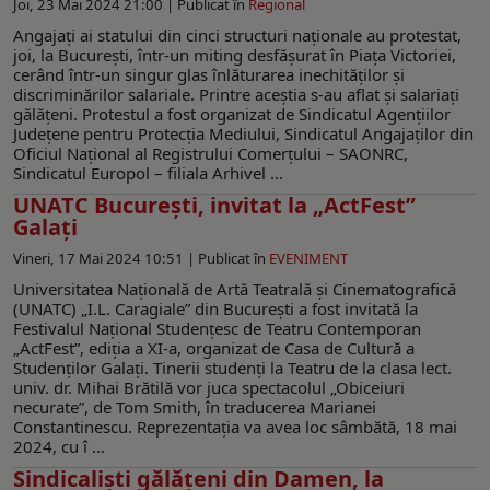
Joi, 23 Mai 2024 21:00 |
Publicat în
Regional
Angajați ai statului din cinci structuri naționale au protestat,
joi, la București, într-un miting desfășurat în Piața Victoriei,
cerând într-un singur glas înlăturarea inechităților și
discriminărilor salariale. Printre aceștia s-au aflat și salariați
gălățeni. Protestul a fost organizat de Sindicatul Agențiilor
Județene pentru Protecția Mediului, Sindicatul Angajaților din
Oficiul Național al Registrului Comerțului – SAONRC,
Sindicatul Europol – filiala Arhivel ...
UNATC București, invitat la „ActFest”
Galați
Vineri, 17 Mai 2024 10:51 |
Publicat în
EVENIMENT
Universitatea Națională de Artă Teatrală și Cinematografică
(UNATC) „I.L. Caragiale” din București a fost invitată la
Festivalul Național Studențesc de Teatru Contemporan
„ActFest”, ediția a XI-a, organizat de Casa de Cultură a
Studenților Galați. Tinerii studenți la Teatru de la clasa lect.
univ. dr. Mihai Brătilă vor juca spectacolul „Obiceiuri
necurate”, de Tom Smith, în traducerea Marianei
Constantinescu. Reprezentația va avea loc sâmbătă, 18 mai
2024, cu î ...
Sindicaliști gălățeni din Damen, la