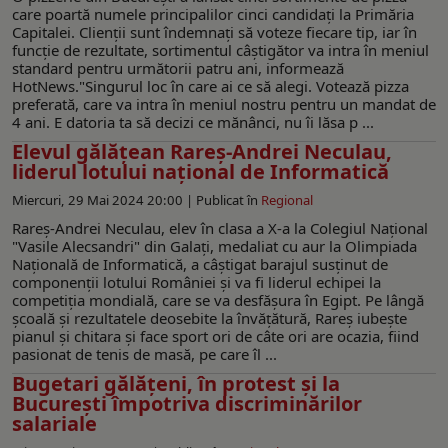
care poartă numele principalilor cinci candidați la Primăria
Capitalei. Clienții sunt îndemnați să voteze fiecare tip, iar în
funcție de rezultate, sortimentul câștigător va intra în meniul
standard pentru următorii patru ani, informează
HotNews."Singurul loc în care ai ce să alegi. Votează pizza
preferată, care va intra în meniul nostru pentru un mandat de
4 ani. E datoria ta să decizi ce mănânci, nu îi lăsa p ...
Elevul gălățean Rareş-Andrei Neculau,
liderul lotului național de Informatică
Miercuri, 29 Mai 2024 20:00 |
Publicat în
Regional
Rareș-Andrei Neculau, elev în clasa a X-a la Colegiul Naţional
"Vasile Alecsandri" din Galați, medaliat cu aur la Olimpiada
Naţională de Informatică, a câştigat barajul susţinut de
componenţii lotului României şi va fi liderul echipei la
competiţia mondială, care se va desfăşura în Egipt. Pe lângă
școală și rezultatele deosebite la învățătură, Rareș iubește
pianul și chitara și face sport ori de câte ori are ocazia, fiind
pasionat de tenis de masă, pe care îl ...
Bugetari gălățeni, în protest și la
București împotriva discriminărilor
salariale