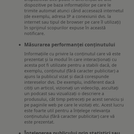
dispozitive pe baza informațiilor pe care le
trimite automat atunci când accesează internetul
(de exemplu, adresa IP a conexiunii dvs. la
internet sau tipul de browser pe care îl utilizați)
în sprijinul scopurilor expuse în această
notificare.
Măsurarea performanței conținutului
Informațiile cu privire la conținutul care vă este
prezentat și la modul în care interacționați cu
acesta pot fi utilizate pentru a stabili dacă, de
exemplu, conținutul (fără caracter publicitar) a
ajuns la publicul vizat și dacă corespunde
intereselor dvs. De exemplu, indiferent dacă
citiți un articol, vizionați un videoclip, ascultați
un podcast sau vizualizați o descriere a
produsului, cât timp petreceți pe acest serviciu și
pe paginile web pe care le vizitați etc. Acest lucru
este foarte util pentru a înțelege relevanța
conținutului (fără caracter publicitar) care vă
este prezentat.
Înțelegerea publicului prin statistici sau