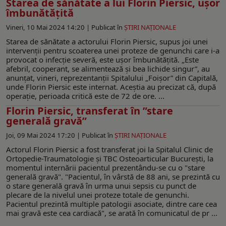
Starea de sănătate a lui Florin Piersic, ușor
îmbunătățită
Vineri, 10 Mai 2024 14:20 |
Publicat în
ŞTIRI NAŢIONALE
Starea de sănătate a actorului Florin Piersic, supus joi unei
intervenții pentru scoaterea unei proteze de genunchi care i-a
provocat o infecție severă, este ușor îmbunătățită. „Este
afebril, cooperant, se alimentează şi bea lichide singur”, au
anunțat, vineri, reprezentanții Spitalului „Foișor” din Capitală,
unde Florin Piersic este internat. Aceștia au precizat că, după
operație, perioada critică este de 72 de ore. ...
Florin Piersic, transferat în ”stare
generală gravă”
Joi, 09 Mai 2024 17:20 |
Publicat în
ŞTIRI NAŢIONALE
Actorul Florin Piersic a fost transferat joi la Spitalul Clinic de
Ortopedie-Traumatologie şi TBC Osteoarticular Bucureşti, la
momentul internării pacientul prezentându-se cu o "stare
generală gravă". "Pacientul, în vârstă de 88 ani, se prezintă cu
o stare generală gravă în urma unui sepsis cu punct de
plecare de la nivelul unei proteze totale de genunchi.
Pacientul prezintă multiple patologii asociate, dintre care cea
mai gravă este cea cardiacă", se arată în comunicatul de pr ...