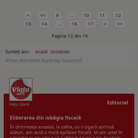
8
...
10
11
12
13
14
...
16
17
Pagina 13 din 19
Sunteți aici:
Acasă
Societate
Afişez elemetele după tag: bucuresti
Editorial
Viaţa Liberă
Eliberarea din iobăgia fiscală
În dimineața aceasta, la cafea, cu o țigară aprinsă
alături, am avut o mică epifanie fiscală. M-am uitat în
calendar și am văzut că e sfârșitul lunii iulie. Suntem