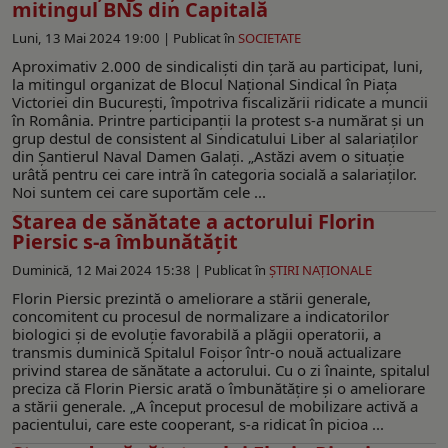
mitingul BNS din Capitală
Luni, 13 Mai 2024 19:00 |
Publicat în
SOCIETATE
Aproximativ 2.000 de sindicaliști din țară au participat, luni,
la mitingul organizat de Blocul Național Sindical în Piața
Victoriei din București, împotriva fiscalizării ridicate a muncii
în România. Printre participanții la protest s-a numărat și un
grup destul de consistent al Sindicatului Liber al salariaților
din Șantierul Naval Damen Galați. „Astăzi avem o situație
urâtă pentru cei care intră în categoria socială a salariaților.
Noi suntem cei care suportăm cele ...
Starea de sănătate a actorului Florin
Piersic s-a îmbunătățit
Duminică, 12 Mai 2024 15:38 |
Publicat în
ŞTIRI NAŢIONALE
Florin Piersic prezintă o ameliorare a stării generale,
concomitent cu procesul de normalizare a indicatorilor
biologici și de evoluție favorabilă a plăgii operatorii, a
transmis duminică Spitalul Foișor într-o nouă actualizare
privind starea de sănătate a actorului. Cu o zi înainte, spitalul
preciza că Florin Piersic arată o îmbunătățire și o ameliorare
a stării generale. „A început procesul de mobilizare activă a
pacientului, care este cooperant, s-a ridicat în picioa ...