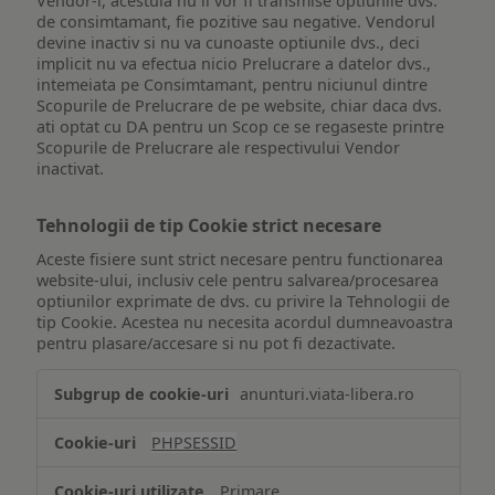
Vendor-i, acestuia nu ii vor fi transmise optiunile dvs.
de consimtamant, fie pozitive sau negative. Vendorul
devine inactiv si nu va cunoaste optiunile dvs., deci
implicit nu va efectua nicio Prelucrare a datelor dvs.,
intemeiata pe Consimtamant, pentru niciunul dintre
Scopurile de Prelucrare de pe website, chiar daca dvs.
ati optat cu DA pentru un Scop ce se regaseste printre
Scopurile de Prelucrare ale respectivului Vendor
inactivat.
Tehnologii de tip Cookie strict necesare
Aceste fisiere sunt strict necesare pentru functionarea
website-ului, inclusiv cele pentru salvarea/procesarea
optiunilor exprimate de dvs. cu privire la Tehnologii de
tip Cookie. Acestea nu necesita acordul dumneavoastra
pentru plasare/accesare si nu pot fi dezactivate.
Tehnologii
anunturi.viata-libera.ro
de
tip
PHPSESSID
Cookie
strict
Primare