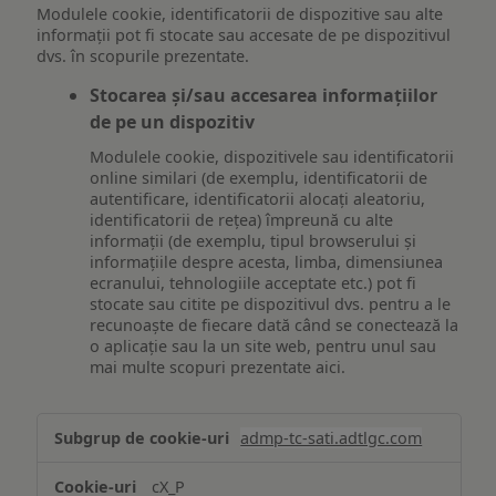
Modulele cookie, identificatorii de dispozitive sau alte
informații pot fi stocate sau accesate de pe dispozitivul
dvs. în scopurile prezentate.
Stocarea și/sau accesarea informațiilor
de pe un dispozitiv
Modulele cookie, dispozitivele sau identificatorii
online similari (de exemplu, identificatorii de
autentificare, identificatorii alocați aleatoriu,
identificatorii de rețea) împreună cu alte
informații (de exemplu, tipul browserului și
informațiile despre acesta, limba, dimensiunea
ecranului, tehnologiile acceptate etc.) pot fi
stocate sau citite pe dispozitivul dvs. pentru a le
recunoaște de fiecare dată când se conectează la
o aplicație sau la un site web, pentru unul sau
mai multe scopuri prezentate aici.
Stocarea
admp-tc-sati.adtlgc.com
și/sau
accesarea
cX_P