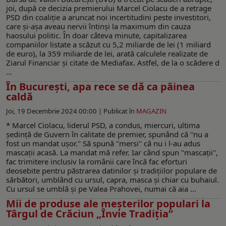
joi, după ce decizia premierului Marcel Ciolacu de a retrage
PSD din coaliţie a aruncat noi incertitudini peste investitori,
care şi-aşa aveau nervii întinşi la maximum din cauza
haosului politic. În doar câteva minute, capitalizarea
companiilor listate a scăzut cu 5,2 miliarde de lei (1 miliard
de euro), la 359 miliarde de lei, arată calculele realizate de
Ziarul Financiar și citate de Mediafax. Astfel, de la o scădere d
...
În București, apa rece se dă ca pâinea
caldă
Joi, 19 Decembrie 2024 00:00 |
Publicat în
MAGAZIN
* Marcel Ciolacu, liderul PSD, a condus, miercuri, ultima
ședință de Guvern în calitate de premier, spunând că "nu a
fost un mandat ușor." Să spună "mersi" că nu i l-au adus
mascații acasă. La mandat mă refer. Iar când spun "mascații",
fac trimitere inclusiv la românii care încă fac eforturi
deosebite pentru păstrarea datinilor și tradițiilor populare de
sărbători, umblând cu ursul, capra, masca și chiar cu buhaiul.
Cu ursul se umblă și pe Valea Prahovei, numai că aia ...
Mii de produse ale meșterilor populari la
Târgul de Crăciun „Învie Tradiția”