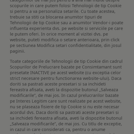
scopurile in care putem folosi Tehnologii de tip Cookie
si pentru a va personaliza setarile. Cu toate acestea,
trebuie sa stiti ca blocarea anumitor tipuri de
Tehnologii de tip Cookie sau a anumitor Vendor-i poate
influenta experienta dvs. pe website si serviciile pe care
le putem oferi. In orice moment al vizitei dvs. pe
website, puteti modifica o setare anterioara, prin click
pe sectiunea Modifica setari confidentialitate, din josul
paginii.
Toate categoriile de Tehnologii de tip Cookie din cadrul
Scopurilor de Prelucrare bazate pe Consimtamant sunt
presetate INACTIVE pe acest website (cu exceptia celor
strict necesare pentru functionarea website-ului). Daca
doriti sa pastrati aceste presetari si sa inchideti
fereastra afisata, aveti la dispozitie butonul „Salveaza
modificarile”, de mai jos. In cazul prelucrarilor bazate
pe Interes Legitim care sunt realizate pe acest website,
nu se plaseaza fisiere de tip Cookie si nu este necesar
acordul dvs. Daca doriti sa pastrati aceste presetari si
sa inchideti fereastra afisata, aveti la dispozitie butonul
„Salveaza modificarile”, de mai jos. Cu titlu de exceptie,
in cazul in care considerati ca, pentru o anume