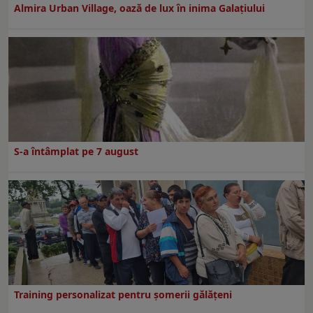
Almira Urban Village, oază de lux în inima Galațiului
S-a întâmplat pe 7 august
Training personalizat pentru șomerii gălățeni