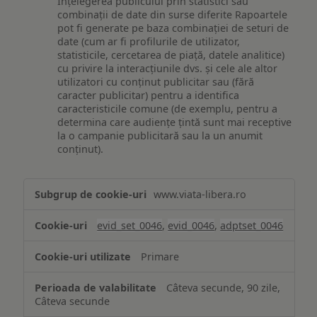
Înțelegerea publicului prin statistici sau
combinații de date din surse diferite Rapoartele
pot fi generate pe baza combinației de seturi de
date (cum ar fi profilurile de utilizator,
statisticile, cercetarea de piață, datele analitice)
cu privire la interacțiunile dvs. și cele ale altor
utilizatori cu conținut publicitar sau (fără
caracter publicitar) pentru a identifica
caracteristicile comune (de exemplu, pentru a
determina care audiențe țintă sunt mai receptive
la o campanie publicitară sau la un anumit
conținut).
Măsurare
www.viata-libera.ro
și
analiză
evid_set_0046
,
evid_0046
,
adptset_0046
Primare
Câteva secunde, 90 zile,
Câteva secunde