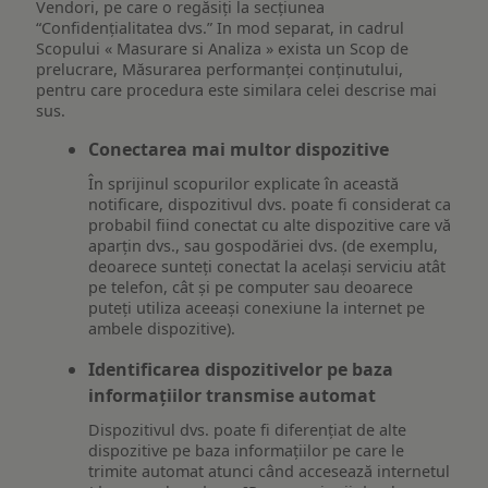
Vendori, pe care o regăsiți la secțiunea
“Confidențialitatea dvs.” In mod separat, in cadrul
Scopului « Masurare si Analiza » exista un Scop de
prelucrare, Măsurarea performanței conținutului,
pentru care procedura este similara celei descrise mai
sus.
Conectarea mai multor dispozitive
În sprijinul scopurilor explicate în această
notificare, dispozitivul dvs. poate fi considerat ca
probabil fiind conectat cu alte dispozitive care vă
aparțin dvs., sau gospodăriei dvs. (de exemplu,
deoarece sunteți conectat la același serviciu atât
pe telefon, cât și pe computer sau deoarece
puteți utiliza aceeași conexiune la internet pe
ambele dispozitive).
Identificarea dispozitivelor pe baza
informațiilor transmise automat
Dispozitivul dvs. poate fi diferențiat de alte
dispozitive pe baza informațiilor pe care le
trimite automat atunci când accesează internetul