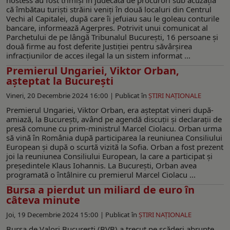
că îmbătau turiști străini veniți în două localuri din Centrul
Vechi al Capitalei, după care îi jefuiau sau le goleau conturile
bancare, informează Agerpres. Potrivit unui comunicat al
Parchetului de pe lângă Tribunalul București, 16 persoane și
două firme au fost deferite Justiției pentru săvârșirea
infracțiunilor de acces ilegal la un sistem informat ...
Premierul Ungariei, Viktor Orban,
așteptat la București
Vineri, 20 Decembrie 2024 16:00 |
Publicat în
ŞTIRI NAŢIONALE
Premierul Ungariei, Viktor Orban, era aşteptat vineri după-
amiază, la Bucureşti, având pe agendă discuţii şi declaraţii de
presă comune cu prim-ministrul Marcel Ciolacu. Orban urma
să vină în România după participarea la reuniunea Consiliului
European şi după o scurtă vizită la Sofia. Orban a fost prezent
joi la reuniunea Consiliului European, la care a participat şi
preşedintele Klaus Iohannis. La Bucureşti, Orban avea
programată o întâlnire cu premierul Marcel Ciolacu ...
Bursa a pierdut un miliard de euro în
câteva minute
Joi, 19 Decembrie 2024 15:00 |
Publicat în
ŞTIRI NAŢIONALE
Bursa de Valori Bucureşti (BVB) a trecut pe scăderi abrupte,