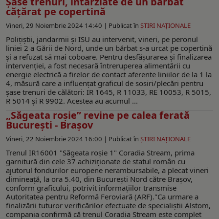
Șase trenuri, întârziate de un bărbat
cățărat pe copertină
Vineri, 29 Noiembrie 2024 14:40 |
Publicat în
ŞTIRI NAŢIONALE
Polițiștii, jandarmii și ISU au intervenit, vineri, pe peronul
liniei 2 a Gării de Nord, unde un bărbat s-a urcat pe copertină
și a refuzat să mai coboare. Pentru desfășurarea și finalizarea
intervenției, a fost necesară întreruperea alimentării cu
energie electrică a firelor de contact aferente liniilor de la 1 la
4, măsură care a influențat graficul de sosiri/plecări pentru
șase trenuri de călători: IR 1645, R 11033, RE 10053, R 5015,
R 5014 și R 9902. Acestea au acumul ...
„Săgeata roșie” revine pe calea ferată
București - Brașov
Vineri, 22 Noiembrie 2024 16:00 |
Publicat în
ŞTIRI NAŢIONALE
Trenul IR16001 "Săgeata roşie 1" Coradia Stream, prima
garnitură din cele 37 achiziţionate de statul român cu
ajutorul fondurilor europene nerambursabile, a plecat vineri
dimineaţă, la ora 5.40, din Bucureşti Nord către Braşov,
conform graficului, potrivit informaţiilor transmise
Autoritatea pentru Reformă Feroviară (ARF)."Ca urmare a
finalizării tuturor verificărilor efectuate de specialiştii Alstom,
compania confirmă că trenul Coradia Stream este complet