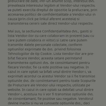
prelucrare de date, intr-un anumit scop, interesul dvs.
prevaleaza interesului legitim al Vendor-ului respectiv,
va puteti exercita dreptul de opozitie la prelucrare, prin
accesarea politicii de confidentialitate a Vendor-ului in
cauza (prin click pe linkul aferent acesteia) si
transmiterea cererii sale direct Vendor-ului respectiv.
Mai sus, la sectiunea Confidențialitatea dvs., gasiti si
lista Vendor-ilor cu care colaboram in prezent (sau cu
care putem colabora in viitor) si catre care putem
transmite datele personale colectate, conform
optiunilor exprimate de dvs. privind folosirea
Tehnologiilor de tip Cookie. Lista Vendor-ilor are pre-
bifat fiecare Vendor, aceasta setare permitand
transmiterea optiunii dvs. de consimtamant pentru
fiecare Vendor, fie ca este pozitiva sau negativa. In
cazul in care optati sa bifati unul dintre Vendor-i, va
exprimati acordul ca acestui Vendor sa ii fie transmise
optiunile dvs. de consimtamant pentru toate Scopurile
de Prelucrare ale Vendor-ului respectiv, utilizate pe
website. In cazul in care optati sa debifati unul dintre
Vendor-i, acestuia nu ii vor fi transmise optiunile dvs.
de consimtamant, fie pozitive sau negative. Vendorul
devine inactiv si nu va cunoaste optiunile dvs., deci