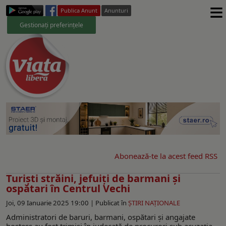
≡
Publica Anunt
Anunturi
Gestionați preferințele
Abonează-te la acest feed RSS
Turiști străini, jefuiți de barmani și
ospătari în Centrul Vechi
Joi, 09 Ianuarie 2025 19:00 |
Publicat în
ŞTIRI NAŢIONALE
Administratori de baruri, barmani, ospătari și angajate
hostess au fost trimiși în judecată de procurori sub acuzația