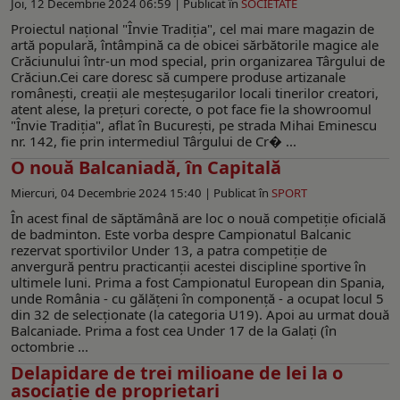
Joi, 12 Decembrie 2024 06:59 |
Publicat în
SOCIETATE
Proiectul național "Învie Tradiția", cel mai mare magazin de
artă populară, întâmpină ca de obicei sărbătorile magice ale
Crăciunului într-un mod special, prin organizarea Târgului de
Crăciun.Cei care doresc să cumpere produse artizanale
românești, creații ale meșteșugarilor locali tinerilor creatori,
atent alese, la prețuri corecte, o pot face fie la showroomul
"Învie Tradiția", aflat în București, pe strada Mihai Eminescu
nr. 142, fie prin intermediul Târgului de Cr� ...
O nouă Balcaniadă, în Capitală
Miercuri, 04 Decembrie 2024 15:40 |
Publicat în
SPORT
În acest final de săptămână are loc o nouă competiție oficială
de badminton. Este vorba despre Campionatul Balcanic
rezervat sportivilor Under 13, a patra competiție de
anvergură pentru practicanții acestei discipline sportive în
ultimele luni. Prima a fost Campionatul European din Spania,
unde România - cu gălățeni în componență - a ocupat locul 5
din 32 de selecționate (la categoria U19). Apoi au urmat două
Balcaniade. Prima a fost cea Under 17 de la Galați (în
octombrie ...
Delapidare de trei milioane de lei la o
asociație de proprietari