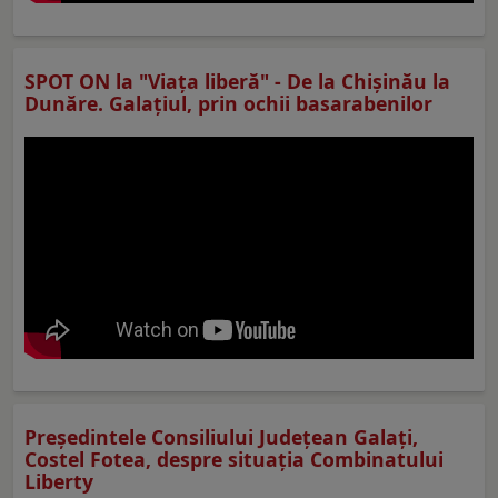
SPOT ON la "Viaţa liberă" - De la Chișinău la
Dunăre. Galațiul, prin ochii basarabenilor
Preşedintele Consiliului Judeţean Galaţi,
Costel Fotea, despre situaţia Combinatului
Liberty