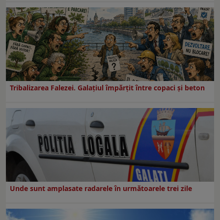
Tribalizarea Falezei. Galațiul împărțit între copaci și beton
Unde sunt amplasate radarele în următoarele trei zile