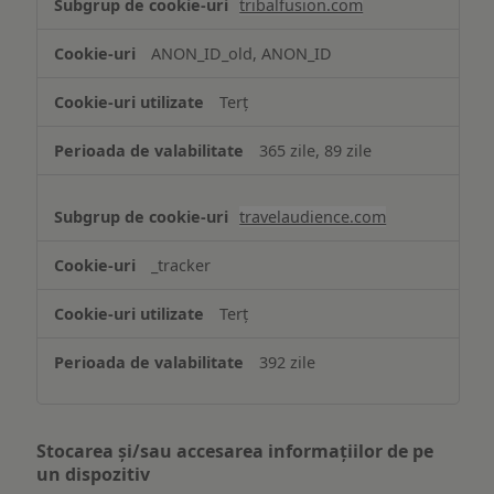
tribalfusion.com
ANON_ID_old, ANON_ID
Terț
365 zile, 89 zile
travelaudience.com
_tracker
Terț
392 zile
Stocarea și/sau accesarea informațiilor de pe
un dispozitiv