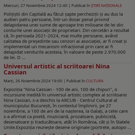
Miercuri, 27 Noiembrie 2024 12:40 |
Publicat în
ŞTIRI NAŢIONALE
Polițiștii din Capitală au făcut șapte percheziții și au dus la
audieri patru persoane, într-un dosar penal privind
delapidarea unei sume de aproape trei milioane de lei din
conturile unei asociații de proprietari. Din cercetări a rezultat
că, în perioada 2021-2024, mai multe persoane, având
calitatea de președinte sau cenzori ai asociației, ar fi creat și
implementat un mecanism infracțional prin care ar fi
delapidat veniturile acesteia, în valoare de peste 2.970.000
de lei. D ...
Universul artistic al scriitoarei Nina
Cassian
Marți, 26 Noiembrie 2024 19:00 |
Publicat în
CULTURA
Expoziţia "Nina Cassian - 100 de ani, 100 de chipuri", o
incursiune inedită în universul artistic complex al scriitoarei
Nina Cassian, s-a deschis la ARCUB - Centrul Cultural al
municipiului Bucureşti, în contextul împlinirii, pe 27
noiembrie, a 100 de ani de la naşterea, la Galaţi, a celei care
s-a afirmat ca poetă, muziciană, prozatoare, publicistă,
desenatoare şi traducătoare, atât în România, cât şi în Statele
Unite.Expoziţia reuneşte desene originale (portrete, autopo ...