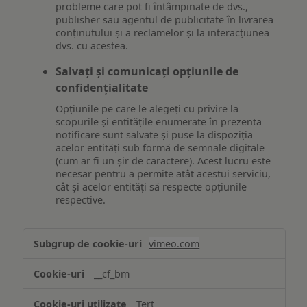
probleme care pot fi întâmpinate de dvs.,
publisher sau agentul de publicitate în livrarea
conținutului și a reclamelor și la interacțiunea
dvs. cu acestea.
Salvați și comunicați opțiunile de
confidențialitate
Opțiunile pe care le alegeți cu privire la
scopurile și entitățile enumerate în prezenta
notificare sunt salvate și puse la dispoziția
acelor entități sub formă de semnale digitale
(cum ar fi un șir de caractere). Acest lucru este
necesar pentru a permite atât acestui serviciu,
cât și acelor entități să respecte opțiunile
respective.
Asigurarea
vimeo.com
funcționalităților
website-
__cf_bm
ului
Terț