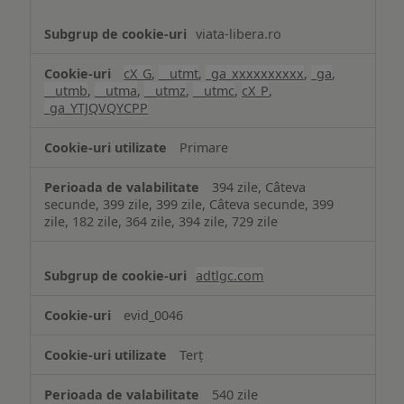
viata-libera.ro
cX_G
,
__utmt
,
_ga_xxxxxxxxxx
,
_ga
,
__utmb
,
__utma
,
__utmz
,
__utmc
,
cX_P
,
_ga_YTJQVQYCPP
Primare
394 zile, Câteva
secunde, 399 zile, 399 zile, Câteva secunde, 399
zile, 182 zile, 364 zile, 394 zile, 729 zile
adtlgc.com
evid_0046
Terț
540 zile