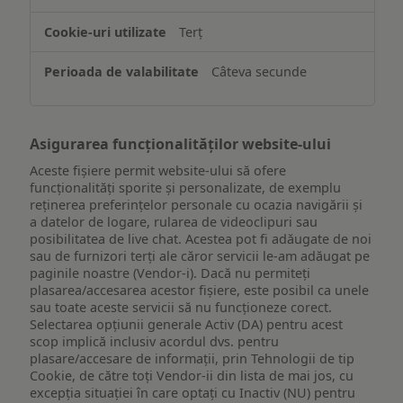
informațiilor
de
Terț
pe
un
Câteva secunde
dispozitiv
Asigurarea funcționalităților website-ului
Aceste fișiere permit website-ului să ofere
funcționalități sporite și personalizate, de exemplu
reţinerea preferinţelor personale cu ocazia navigării și
a datelor de logare, rularea de videoclipuri sau
posibilitatea de live chat. Acestea pot fi adăugate de noi
sau de furnizori terți ale căror servicii le-am adăugat pe
paginile noastre (Vendor-i). Dacă nu permiteți
plasarea/accesarea acestor fișiere, este posibil ca unele
sau toate aceste servicii să nu funcționeze corect.
Selectarea opțiunii generale Activ (DA) pentru acest
scop implică inclusiv acordul dvs. pentru
plasare/accesare de informații, prin Tehnologii de tip
Cookie, de către toți Vendor-ii din lista de mai jos, cu
excepția situației în care optați cu Inactiv (NU) pentru