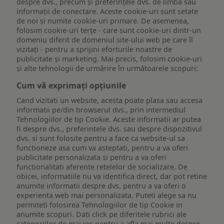
despre dvs., precum și preferințele dvs. de limbă sau
informații de conectare. Aceste cookie-uri sunt setate
de noi și numite cookie-uri primare. De asemenea,
folosim cookie-uri terțe - care sunt cookie-uri dintr-un
domeniu diferit de domeniul site-ului web pe care îl
vizitați - pentru a sprijini eforturile noastre de
publicitate și marketing. Mai precis, folosim cookie-uri
și alte tehnologii de urmărire în următoarele scopuri:
Cum vă exprimați opțiunile
Cand vizitati un website, acesta poate plasa sau accesa
informatii pe/din browserul dvs., prin intermediul
Tehnologiilor de tip Cookie. Aceste informatii ar putea
fi despre dvs., preferintele dvs. sau despre dispozitivul
dvs. si sunt folosite pentru a face ca website-ul sa
functioneze asa cum va asteptati, pentru a va oferi
publicitate personalizata si pentru a va oferi
functionalitati aferente retelelor de socializare. De
obicei, informatiile nu va identifica direct, dar pot retine
anumite informatii despre dvs. pentru a va oferi o
experienta web mai personalizata. Puteti alege sa nu
permiteti folosirea Tehnologiilor de tip Cookie in
anumite scopuri. Dati click pe diferitele rubrici ale
categoriilor de mai jos pentru a afla mai multe despre