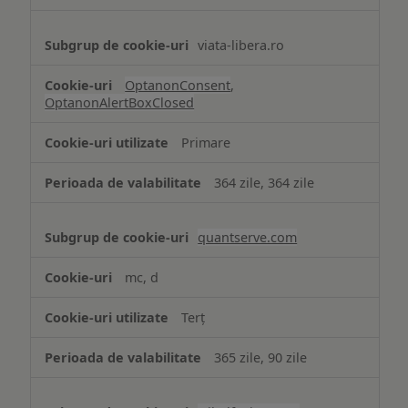
viata-libera.ro
OptanonConsent
,
OptanonAlertBoxClosed
Primare
364 zile, 364 zile
quantserve.com
mc, d
Terț
365 zile, 90 zile