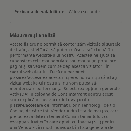
Câteva secunde
Măsurare și analiză
Aceste fișiere ne permit să contorizăm vizitele și sursele
de trafic, astfel încât să putem măsura și îmbunătăți
performanța website-ului nostru. Acestea ne ajută să
cunoaștem cele mai populare sau mai puțin populare
pagini și să vedem cum se deplasează vizitatorii în
cadrul website-ului. Dacă nu permiteți
plasarea/accesarea acestor fișiere, nu vom ști când ați
vizitat website-ul nostru și nu vom putea să-i
monitorizăm performanța. Selectarea opțiunii generale
Activ (DA) in coloana de Consimtamant pentru acest
scop implică inclusiv acordul dvs. pentru
plasare/accesare de informații, prin Tehnologii de tip
Cookie, de către toți Vendor-ii din lista de mai jos, care
prelucreaza date in temeiul Consimtamantului, cu
excepția situației în care optați cu Inactiv (NU) pentru
unii Vendor-i, în mod individual, în lista generală de