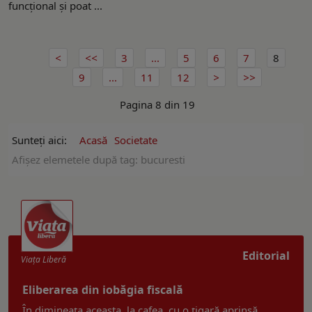
funcţional şi poat ...
3
...
5
6
7
8
9
...
11
12
Pagina 8 din 19
Sunteți aici:
Acasă
Societate
Afişez elemetele după tag: bucuresti
Editorial
Viaţa Liberă
Eliberarea din iobăgia fiscală
În dimineața aceasta, la cafea, cu o țigară aprinsă