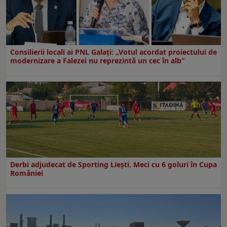
Consilierii locali ai PNL Galaţi: „Votul acordat proiectului de
modernizare a Falezei nu reprezintă un cec în alb”
Derbi adjudecat de Sporting Liești. Meci cu 6 goluri în Cupa
României