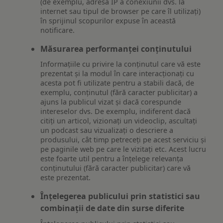
(de exemplu, adresa IP a conexiunii dvs. la
internet sau tipul de browser pe care îl utilizați)
în sprijinul scopurilor expuse în această
notificare.
Măsurarea performanței conținutului
Informațiile cu privire la conținutul care vă este
prezentat și la modul în care interacționați cu
acesta pot fi utilizate pentru a stabili dacă, de
exemplu, conținutul (fără caracter publicitar) a
ajuns la publicul vizat și dacă corespunde
intereselor dvs. De exemplu, indiferent dacă
citiți un articol, vizionați un videoclip, ascultați
un podcast sau vizualizați o descriere a
produsului, cât timp petreceți pe acest serviciu și
pe paginile web pe care le vizitați etc. Acest lucru
este foarte util pentru a înțelege relevanța
conținutului (fără caracter publicitar) care vă
este prezentat.
Înțelegerea publicului prin statistici sau
combinații de date din surse diferite