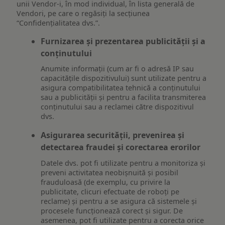
unii Vendor-i, în mod individual, în lista generală de
Vendori, pe care o regăsiți la secțiunea
“Confidențialitatea dvs.”.
Furnizarea și prezentarea publicității și a
conținutului
Anumite informații (cum ar fi o adresă IP sau
capacitățile dispozitivului) sunt utilizate pentru a
asigura compatibilitatea tehnică a conținutului
sau a publicității și pentru a facilita transmiterea
conținutului sau a reclamei către dispozitivul
dvs.
Asigurarea securității, prevenirea și
detectarea fraudei și corectarea erorilor
Datele dvs. pot fi utilizate pentru a monitoriza și
preveni activitatea neobișnuită și posibil
frauduloasă (de exemplu, cu privire la
publicitate, clicuri efectuate de roboți pe
reclame) și pentru a se asigura că sistemele și
procesele funcționează corect și sigur. De
asemenea, pot fi utilizate pentru a corecta orice