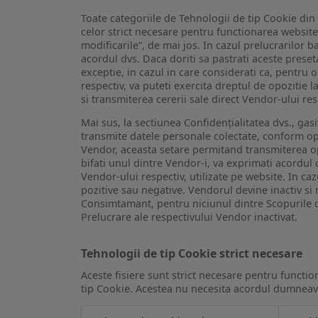
Toate categoriile de Tehnologii de tip Cookie di
celor strict necesare pentru functionarea website-u
modificarile”, de mai jos. In cazul prelucrarilor 
acordul dvs. Daca doriti sa pastrati aceste presetar
exceptie, in cazul in care considerati ca, pentru 
respectiv, va puteti exercita dreptul de opozitie l
si transmiterea cererii sale direct Vendor-ului res
Mai sus, la sectiunea Confidențialitatea dvs., gas
transmite datele personale colectate, conform opt
Vendor, aceasta setare permitand transmiterea opt
bifati unul dintre Vendor-i, va exprimati acordul
Vendor-ului respectiv, utilizate pe website. In caz
pozitive sau negative. Vendorul devine inactiv si 
Consimtamant, pentru niciunul dintre Scopurile d
Prelucrare ale respectivului Vendor inactivat.
Tehnologii de tip Cookie strict necesare
Aceste fisiere sunt strict necesare pentru functio
tip Cookie. Acestea nu necesita acordul dumneavo