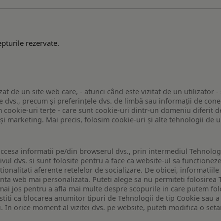
pturile rezervate.
zat de un site web care, - atunci când este vizitat de un utilizator -
 dvs., precum și preferințele dvs. de limbă sau informații de conec
ookie-uri terțe - care sunt cookie-uri dintr-un domeniu diferit de 
e și marketing. Mai precis, folosim cookie-uri și alte tehnologii de
ccesa informatii pe/din browserul dvs., prin intermediul Tehnologii
ivul dvs. si sunt folosite pentru a face ca website-ul sa functionez
tionalitati aferente retelelor de socializare. De obicei, informatiile
enta web mai personalizata. Puteti alege sa nu permiteti folosirea 
de mai jos pentru a afla mai multe despre scopurile in care putem fo
a stiti ca blocarea anumitor tipuri de Tehnologii de tip Cookie sau
i. In orice moment al vizitei dvs. pe website, puteti modifica o set