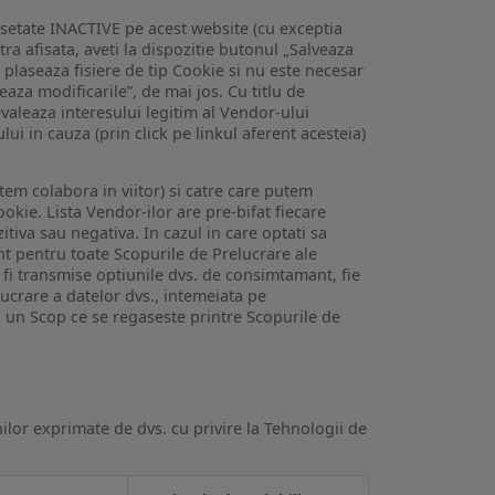
setate INACTIVE pe acest website (cu exceptia
tra afisata, aveti la dispozitie butonul „Salveaza
e plaseaza fisiere de tip Cookie si nu este necesar
veaza modificarile”, de mai jos. Cu titlu de
valeaza interesului legitim al Vendor-ului
lui in cauza (prin click pe linkul aferent acesteia)
utem colabora in viitor) si catre care putem
okie. Lista Vendor-ilor are pre-bifat fiecare
iva sau negativa. In cazul in care optati sa
nt pentru toate Scopurile de Prelucrare ale
or fi transmise optiunile dvs. de consimtamant, fie
lucrare a datelor dvs., intemeiata pe
 un Scop ce se regaseste printre Scopurile de
ilor exprimate de dvs. cu privire la Tehnologii de