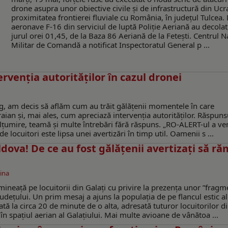
drone asupra unor obiective civile și de infrastructură din Ucra
proximitatea frontierei fluviale cu România, în județul Tulcea
aeronave F-16 din serviciul de luptă Poliție Aeriană au decolat
jurul orei 01,45, de la Baza 86 Aeriană de la Fetești. Centrul N
Militar de Comandă a notificat Inspectoratul General p ...
rvenția autorităților în cazul dronei
eg, am decis să aflăm cum au trăit gălățenii momentele în care
ian și, mai ales, cum apreciază intervenția autorităților. Răspuns
mire, teamă și multe întrebări fără răspuns. „RO-ALERT-ul a ven
ocuitori este lipsa unei avertizări în timp util. Oamenii s ...
dova! De ce au fost gălățenii avertizați să r
ina
mineață pe locuitorii din Galați cu privire la prezența unor ”frag
 județului. Un prim mesaj a ajuns la populația de pe flancul estic al
ată la circa 20 de minute de o alta, adresată tuturor locuitorilor d
în spațiul aerian al Galațiului. Mai multe avioane de vânătoa ...