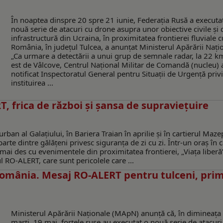
În noaptea dinspre 20 spre 21 iunie, Federația Rusă a executa
nouă serie de atacuri cu drone asupra unor obiective civile și 
infrastructură din Ucraina, în proximitatea frontierei fluviale c
România, în județul Tulcea, a anunţat Ministerul Apărării Naţi
„Ca urmare a detectării a unui grup de semnale radar, la 22 k
est de Vâlcove, Centrul Național Militar de Comandă (nucleu) 
notificat Inspectoratul General pentru Situații de Urgență priv
instituirea ...
, frica de război și șansa de supraviețuire
ban al Galațiului, în Bariera Traian în aprilie și în cartierul Maze
 parte dintre gălățeni privesc siguranța de zi cu zi. Într-un oraș în 
 mai des cu evenimentele din proximitatea frontierei, „Viața liberă
ul RO-ALERT, care sunt pericolele care ...
 România. Mesaj RO-ALERT pentru tulceni, primi
Ministerul Apărării Naţionale (MApN) anunţă că, în dimineața 
marți, 19 mai, forțele ruse au executat o nouă serie de atacuri