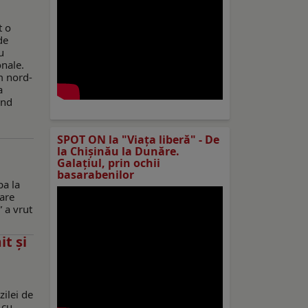
t o
de
u
onale.
m nord-
a
ind
SPOT ON la "Viaţa liberă" - De
la Chișinău la Dunăre.
Galațiul, prin ochii
basarabenilor
pa la
care
” a vrut
t şi
zilei de
 cu