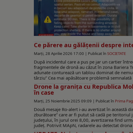
Ce părere au gălățenii despre inte
Marți, 28 Aprilie 2026 17:00 |
Publicat în
SOCIETATE
După incidentul care a pus pe jar un cartier într
fragmentele de dronă au căzut în zona Bariera Tra
adunate conturează un tablou dominat de nemulțu
târziu” Cea mai apăsătoare problemă semnalată de l
Drone la granița cu Republica Mol
în case
Marți, 25 Noiembrie 2025 09:09 |
Publicat în
Prima Pag
Două mesaje Ro-alert i-au avertizat în această di
zburătoare” care ar fi putut să cadă pe teritoriul
județului, în jurul orei 8,00, avertizarea find urm
județ. Potrivit MApN, radarele au detectat drona 