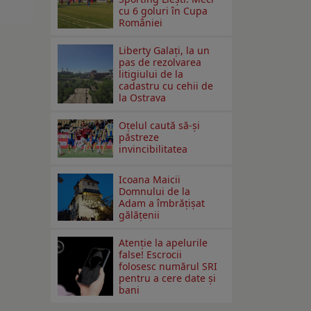
cu 6 goluri în Cupa
României
Liberty Galați, la un
pas de rezolvarea
litigiului de la
cadastru cu cehii de
la Ostrava
Oțelul caută să-și
păstreze
invincibilitatea
Icoana Maicii
Domnului de la
Adam a îmbrățișat
gălățenii
Atenție la apelurile
false! Escrocii
folosesc numărul SRI
pentru a cere date și
bani