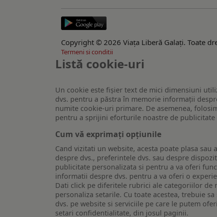
Copyright © 2026 Viaţa Liberă Galaţi. Toate dre
Termeni si conditii
Listă cookie-uri
Un cookie este fişier text de mici dimensiuni utili
dvs. pentru a păstra în memorie informații despre
numite cookie-uri primare. De asemenea, folosim c
pentru a sprijini eforturile noastre de publicitat
Cum vă exprimați opțiunile
Cand vizitati un website, acesta poate plasa sau a
despre dvs., preferintele dvs. sau despre dispozit
publicitate personalizata si pentru a va oferi func
informatii despre dvs. pentru a va oferi o experi
Dati click pe diferitele rubrici ale categoriilor 
personaliza setarile. Cu toate acestea, trebuie s
dvs. pe website si serviciile pe care le putem ofer
setari confidentialitate, din josul paginii.