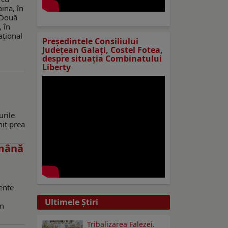
ina, în
. Două
, în
ațional
Preşedintele Consiliului
Judeţean Galaţi, Costel Fotea,
despre situaţia Combinatului
Liberty
urile
it prea
ămână
mente
Ultimele Ştiri
in
Tribalizarea Falezei.