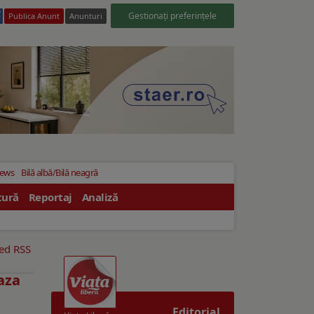
Gestionați preferințele
Publica Anunt
Anunturi
News
Bilă albă/Bilă neagră
tură
Reportaj
Analiză
eed RSS
Baza
Editorial