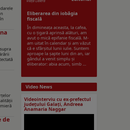
Viaţa Liberă
adarele
Eliberarea din iobăgia
in
în
fiscală
În dimineața aceasta, la cafea,
ina
cu o țigară aprinsă alături, am
avut o mică epifanie fiscală. M-
am uitat în calendar și am văzut
că e sfârșitul lunii iulie. Suntem
asupra
aproape la șapte luni din an, iar
rării
gândul a venit simplu și
tectată
eliberator: abia acum, simb ...
Video News
rțelor
Videointerviu cu ex-prefectul
lității
judeţului Galaţi, Andreea
emieră
Anamaria Naggar
e de