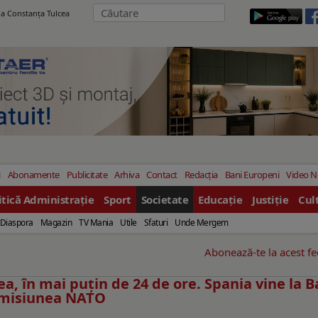
ila Constanţa Tulcea
i
Abonamente
Publicitate
Arhiva
Contact
Redacția
Bani Europeni
Video 
itică Administrație
Sport
Societate
Educație
Justiție
Cul
Diaspora
Magazin
TV Mania
Utile
Sfaturi
Unde Mergem
Abonează-te la acest f
ea, în mai puțin de 24 de ore. Spania vine la 
u misiunea NATO