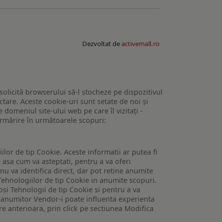
Dezvoltat de
activemall.ro
 solicită browserului să-l stocheze pe dispozitivul
tare. Aceste cookie-uri sunt setate de noi și
domeniul site-ului web pe care îl vizitați -
 urmărire în următoarele scopuri:
lor de tip Cookie. Aceste informatii ar putea fi
e asa cum va asteptati, pentru a va oferi
 nu va identifica direct, dar pot retine anumite
Tehnologiilor de tip Cookie in anumite scopuri.
losi Tehnologii de tip Cookie si pentru a va
 a anumitor Vendor-i poate influenta experienta
are anterioara, prin click pe sectiunea Modifica