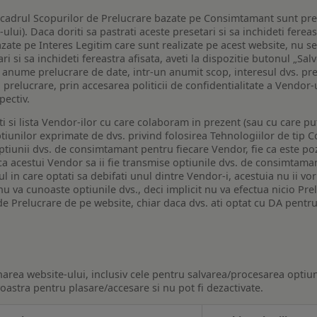
n cadrul Scopurilor de Prelucrare bazate pe Consimtamant sunt pre
lui). Daca doriti sa pastrati aceste presetari si sa inchideti fereas
bazate pe Interes Legitim care sunt realizate pe acest website, nu s
i si sa inchideti fereastra afisata, aveti la dispozitie butonul „Sal
o anume prelucrare de date, intr-un anumit scop, interesul dvs. pre
a prelucrare, prin accesarea politicii de confidentialitate a Vendor-u
pectiv.
iti si lista Vendor-ilor cu care colaboram in prezent (sau cu care p
iunilor exprimate de dvs. privind folosirea Tehnologiilor de tip Co
iunii dvs. de consimtamant pentru fiecare Vendor, fie ca este pozit
 ca acestui Vendor sa ii fie transmise optiunile dvs. de consimtama
ul in care optati sa debifati unul dintre Vendor-i, acestuia nu ii v
nu va cunoaste optiunile dvs., deci implicit nu va efectua nicio Pre
e Prelucrare de pe website, chiar daca dvs. ati optat cu DA pentru
narea website-ului, inclusiv cele pentru salvarea/procesarea optiun
astra pentru plasare/accesare si nu pot fi dezactivate.