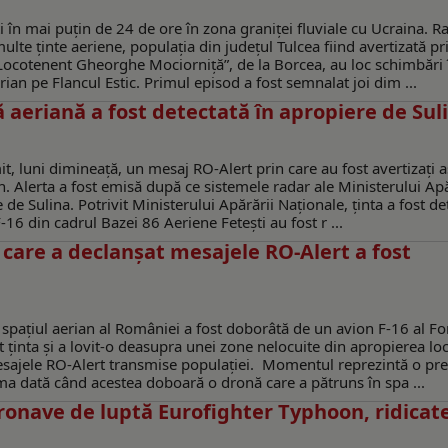
ți în mai puțin de 24 de ore în zona graniței fluviale cu Ucraina. R
lte ținte aeriene, populația din județul Tulcea fiind avertizată pr
„Locotenent Gheorghe Mociorniță”, de la Borcea, au loc schimbări 
ian pe Flancul Estic. Primul episod a fost semnalat joi dim ...
ă aeriană a fost detectată în apropiere de Sul
it, luni dimineață, un mesaj RO-Alert prin care au fost avertizați 
ian. Alerta a fost emisă după ce sistemele radar ale Ministerului Apă
 de Sulina. Potrivit Ministerului Apărării Naționale, ținta a fost de
-16 din cadrul Bazei 86 Aeriene Fetești au fost r ...
are a declanșat mesajele RO-Alert a fost
 spațiul aerian al României a fost doborâtă de un avion F-16 al Fo
inta și a lovit-o deasupra unei zone nelocuite din apropierea loca
mesajele RO-Alert transmise populației. Momentul reprezintă o pr
ma dată când acestea doboară o dronă care a pătruns în spa ...
ronave de luptă Eurofighter Typhoon, ridicat