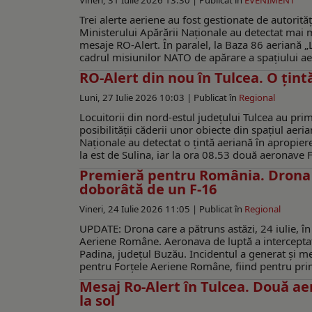
Vineri, 31 Iulie 2026 13:30 |
Publicat în
EVENIMENT
Trei alerte aeriene au fost gestionate de autorită
Ministerului Apărării Naționale au detectat mai mu
mesaje RO-Alert. În paralel, la Baza 86 aeriană 
cadrul misiunilor NATO de apărare a spațiului aer
RO-Alert din nou în Tulcea. O țint
Luni, 27 Iulie 2026 10:03 |
Publicat în
Regional
Locuitorii din nord-estul județului Tulcea au prim
posibilității căderii unor obiecte din spațiul aer
Naționale au detectat o țintă aeriană în apropiere
la est de Sulina, iar la ora 08.53 două aeronave F
Premieră pentru România. Drona c
doborâtă de un F-16
Vineri, 24 Iulie 2026 11:05 |
Publicat în
Regional
UPDATE: Drona care a pătruns astăzi, 24 iulie, în
Aeriene Române. Aeronava de luptă a interceptat ț
Padina, județul Buzău. Incidentul a generat și 
pentru Forțele Aeriene Române, fiind pentru pri
Mesaj Ro-Alert în Tulcea. Două ae
la sol