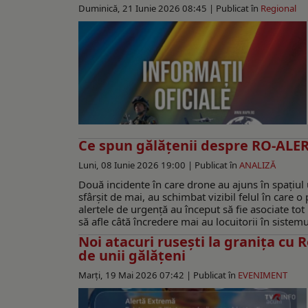
Duminică, 21 Iunie 2026 08:45 |
Publicat în
Regional
Ce spun gălățenii despre RO-ALERT
Luni, 08 Iunie 2026 19:00 |
Publicat în
ANALIZĂ
Două incidente în care drone au ajuns în spațiul ur
sfârșit de mai, au schimbat vizibil felul în care o
alertele de urgență au început să fie asociate tot
să afle câtă încredere mai au locuitorii în sistem
Noi atacuri rusești la graniţa cu
de unii gălăţeni
Marți, 19 Mai 2026 07:42 |
Publicat în
EVENIMENT