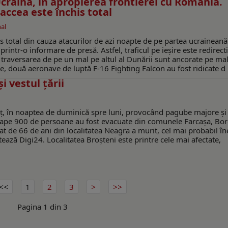
craina, în apropierea frontierei cu România.
saccea este închis total
al
is total din cauza atacurilor de azi noapte de pe partea ucraineană
rintr-o informare de presă. Astfel, traficul pe ieşire este redirect
ă traversarea de pe un mal pe altul al Dunării sunt ancorate pe ma
e, două aeronave de luptă F-16 Fighting Falcon au fost ridicate d .
i vestul țării
amț, în noaptea de duminică spre luni, provocând pagube majore și
ape 900 de persoane au fost evacuate din comunele Farcașa, Bor
t de 66 de ani din localitatea Neagra a murit, cel mai probabil în
ează Digi24. Localitatea Broșteni este printre cele mai afectate,
1
2
3
Pagina 1 din 3