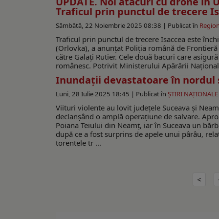
UPDATE. Noi atacuri cu drone în U
Traficul prin punctul de trecere I
Sâmbătă, 22 Noiembrie 2025 08:38 |
Publicat în
Region
Traficul prin punctul de trecere Isaccea este înch
(Orlovka), a anunțat Poliția română de Frontieră p
către Galaţi Rutier. Cele două bacuri care asigur
românesc. Potrivit Ministerului Apărării Naţional
Inundații devastatoare în nordul ș
Luni, 28 Iulie 2025 18:45 |
Publicat în
ŞTIRI NAŢIONALE
Viituri violente au lovit județele Suceava și Ne
declanșând o amplă operațiune de salvare. Apro
Poiana Teiului din Neamț, iar în Suceava un bărba
după ce a fost surprins de apele unui pârâu, relat
torentele tr ...