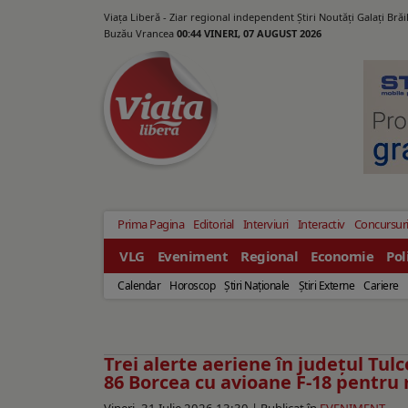
Viața Liberă - Ziar regional independent Știri Noutăți Galaţi Bră
Buzău Vrancea
00:44 VINERI, 07 AUGUST 2026
Prima Pagina
Editorial
Interviuri
Interactiv
Concursur
VLG
Eveniment
Regional
Economie
Pol
Calendar
Horoscop
Ştiri Naţionale
Ştiri Externe
Cariere
Trei alerte aeriene în județul Tulc
86 Borcea cu avioane F-18 pentr