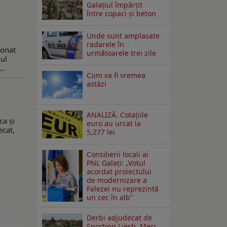
Galațiul împărțit
între copaci și beton
Unde sunt amplasate
radarele în
ionat
următoarele trei zile
lul
..
Cum va fi vremea
astăzi
ANALIZĂ. Cotațiile
ca și
euro au urcat la
ecat,
5,277 lei
Consilierii locali ai
PNL Galaţi: „Votul
acordat proiectului
de modernizare a
Falezei nu reprezintă
un cec în alb”
Derbi adjudecat de
Sporting Liești. Meci