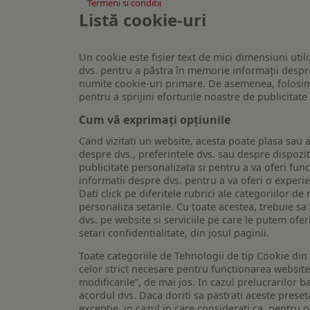
Termeni si conditii
Listă cookie-uri
Un cookie este fişier text de mici dimensiuni utili
dvs. pentru a păstra în memorie informații despre
numite cookie-uri primare. De asemenea, folosim c
pentru a sprijini eforturile noastre de publicitat
Cum vă exprimați opțiunile
Cand vizitati un website, acesta poate plasa sau a
despre dvs., preferintele dvs. sau despre dispozit
publicitate personalizata si pentru a va oferi func
informatii despre dvs. pentru a va oferi o experi
Dati click pe diferitele rubrici ale categoriilor 
personaliza setarile. Cu toate acestea, trebuie s
dvs. pe website si serviciile pe care le putem ofer
setari confidentialitate, din josul paginii.
Toate categoriile de Tehnologii de tip Cookie di
celor strict necesare pentru functionarea website-u
modificarile”, de mai jos. In cazul prelucrarilor 
acordul dvs. Daca doriti sa pastrati aceste presetar
exceptie, in cazul in care considerati ca, pentru 