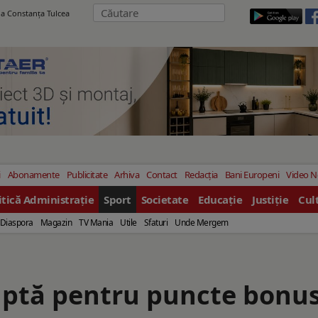
ila Constanţa Tulcea
i
Abonamente
Publicitate
Arhiva
Contact
Redacția
Bani Europeni
Video 
itică Administrație
Sport
Societate
Educație
Justiție
Cul
Diaspora
Magazin
TV Mania
Utile
Sfaturi
Unde Mergem
luptă pentru puncte bonu