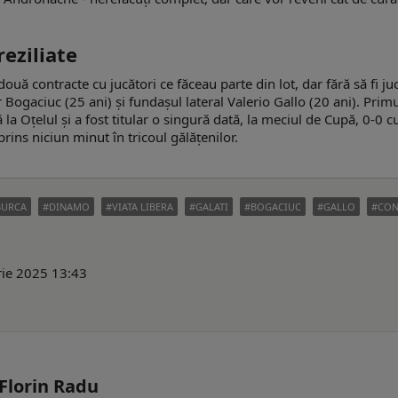
reziliate
ouă contracte cu jucători ce făceau parte din lot, dar fără să fi ju
Bogaciuc (25 ani) și fundașul lateral Valerio Gallo (20 ani). Primu
la Oțelul și a fost titular o singură dată, la meciul de Cupă, 0-0 c
rins niciun minut în tricoul gălățenilor.
BURCA
DINAMO
VIATA LIBERA
GALATI
BOGACIUC
GALLO
CON
rie 2025 13:43
 Florin Radu