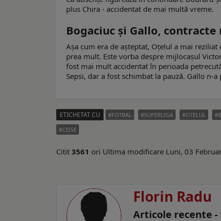
plus Chira - accidentat de mai multă vreme.
Bogaciuc și Gallo, contracte 
Așa cum era de așteptat, Oțelul a mai reziliat d
prea mult. Este vorba despre mijlocașul Victor 
fost mai mult accidentat în perioada petrecută 
Sepsi, dar a fost schimbat la pauză. Gallo n-a p
ETICHETAT CU
FOTBAL
SUPERLIGA
OTELUL
CISSE
Citit
3561
ori
Ultima modificare Luni, 03 Februa
Florin Radu
Articole recente -