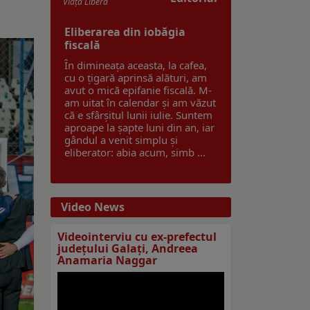
Viaţa Liberă
Eliberarea din iobăgia
fiscală
În dimineața aceasta, la cafea,
cu o țigară aprinsă alături, am
avut o mică epifanie fiscală. M-
am uitat în calendar și am văzut
că e sfârșitul lunii iulie. Suntem
aproape la șapte luni din an, iar
gândul a venit simplu și
eliberator: abia acum, simb ...
Video News
Videointerviu cu ex-prefectul
judeţului Galaţi, Andreea
Anamaria Naggar