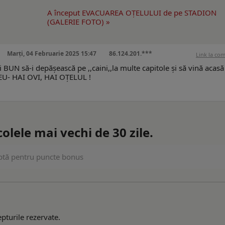
A început EVACUAREA OŢELULUI de pe STADION
(GALERIE FOTO) »
Marți, 04 Februarie 2025 15:47
86.124.201.***
Link la co
 BUN să-i depășească pe ,,caini,,la multe capitole și să vină acas
EU- HAI OVI, HAI OȚELUL !
lele mai vechi de 30 zile.
uptă pentru puncte bonus
pturile rezervate.