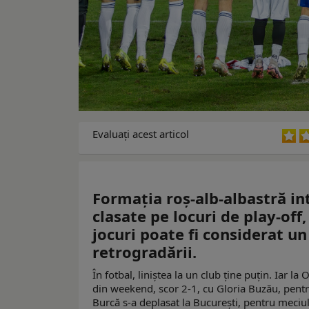
Evaluaţi acest articol
Formația roș-alb-albastră int
clasate pe locuri de play-off
jocuri poate fi considerat u
retrogradării.
În fotbal, liniștea la un club ține puțin. Iar 
din weekend, scor 2-1, cu Gloria Buzău, pentru
Burcă s-a deplasat la București, pentru meciu