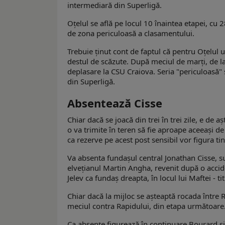
intermediară din Superligă.
Oțelul se află pe locul 10 înaintea etapei, cu
de zona periculoasă a clasamentului.
Trebuie ținut cont de faptul că pentru Oțelul 
destul de scăzute. După meciul de marți, de la
deplasare la CSU Craiova. Seria "periculoasă" 
din Superligă.
Absentează Cisse
Chiar dacă se joacă din trei în trei zile, e de
o va trimite în teren să fie aproape aceeași de
ca rezerve pe acest post sensibil vor figura ti
Va absenta fundașul central Jonathan Cisse, s
elvețianul Martin Angha, revenit după o accide
Jelev ca fundaș dreapta, în locul lui Maftei - ti
Chiar dacă la mijloc se așteaptă rocada între R
meciul contra Rapidului, din etapa următoare
Ca absențe figurează în continuare Bourard și