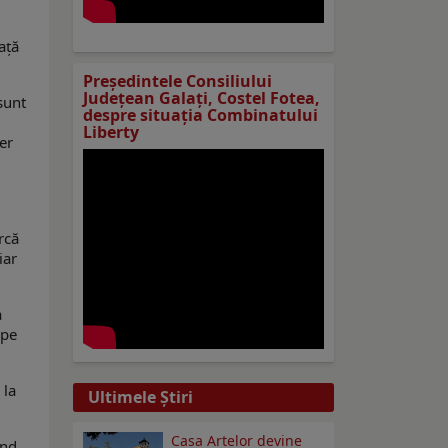
ață
Preşedintele Consiliului
Judeţean Galaţi, Costel Fotea,
sunt
despre situaţia Combinatului
Liberty
er
rcă
iar
a
 pe
 la
Ultimele Ştiri
Casa Artelor devine
ând,