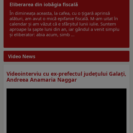
Eliberarea din iobăgia fiscală
În dimineața aceasta, la cafea, cu o țigară aprinsă
alături, am avut o mică epifanie fiscală. M-am uitat în
calendar și am văzut că e sfârșitul lunii iulie. Suntem
aproape la șapte luni din an, iar gândul a venit simplu
și eliberator: abia acum, simb ...
Video News
Videointerviu cu ex-prefectul judeţului Galaţi,
Andreea Anamaria Naggar