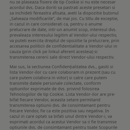
nu se plaseaza fisiere de tip Cookie si nu este necesar
acordul dvs. Daca doriti sa pastrati aceste presetari si
sa inchideti fereastra afisata, aveti la dispozitie butonul
„Salveaza modificarile”, de mai jos. Cu titlu de exceptie,
in cazul in care considerati ca, pentru o anume
prelucrare de date, intr-un anumit scop, interesul dvs.
prevaleaza interesului legitim al Vendor-ului respectiv,
va puteti exercita dreptul de opozitie la prelucrare, prin
accesarea politicii de confidentialitate a Vendor-ului in
cauza (prin click pe linkul aferent acesteia) si
transmiterea cererii sale direct Vendor-ului respectiv.
Mai sus, la sectiunea Confidențialitatea dvs., gasiti si
lista Vendor-ilor cu care colaboram in prezent (sau cu
care putem colabora in viitor) si catre care putem
transmite datele personale colectate, conform
optiunilor exprimate de dvs. privind folosirea
Tehnologiilor de tip Cookie. Lista Vendor-ilor are pre-
bifat fiecare Vendor, aceasta setare permitand
transmiterea optiunii dvs. de consimtamant pentru
fiecare Vendor, fie ca este pozitiva sau negativa. In
cazul in care optati sa bifati unul dintre Vendor-i, va
exprimati acordul ca acestui Vendor sa ii fie transmise
optiunile dvs. de consimtamant pentru toate Scopurile