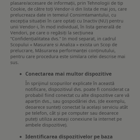
plasare/accesare de informații, prin Tehnologii de tip
Cookie, de către toți Vendor-ii din lista de mai jos, care
prelucreaza date in temeiul Consimtamantului, cu
excepția situației în care optați cu Inactiv (NU) pentru
unii Vendor-i, în mod individual, în lista generală de
Vendori, pe care o regăsiți la secțiunea
“Confidențialitatea dvs.” In mod separat, in cadrul
Scopului « Masurare si Analiza » exista un Scop de
prelucrare, Măsurarea performanței conținutului,
pentru care procedura este similara celei descrise mai
sus.
Conectarea mai multor dispozitive
În sprijinul scopurilor explicate în această
notificare, dispozitivul dvs. poate fi considerat ca
probabil fiind conectat cu alte dispozitive care vă
aparțin dvs., sau gospodăriei dvs. (de exemplu,
deoarece sunteți conectat la același serviciu atât
pe telefon, cât și pe computer sau deoarece
puteți utiliza aceeași conexiune la internet pe
ambele dispozitive).
Identificarea dispozitivelor pe baza