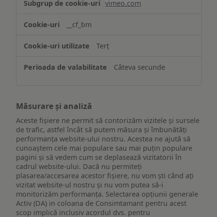
vimeo.com
funcționalităților
website-
__cf_bm
ului
Terț
Câteva secunde
Măsurare și analiză
Aceste fișiere ne permit să contorizăm vizitele și sursele
de trafic, astfel încât să putem măsura și îmbunătăți
performanța website-ului nostru. Acestea ne ajută să
cunoaștem cele mai populare sau mai puțin populare
pagini și să vedem cum se deplasează vizitatorii în
cadrul website-ului. Dacă nu permiteți
plasarea/accesarea acestor fișiere, nu vom ști când ați
vizitat website-ul nostru și nu vom putea să-i
monitorizăm performanța. Selectarea opțiunii generale
Activ (DA) in coloana de Consimtamant pentru acest
scop implică inclusiv acordul dvs. pentru