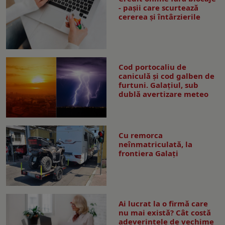
- pașii care scurtează
cererea și întârzierile
Cod portocaliu de
caniculă și cod galben de
furtuni. Galațiul, sub
dublă avertizare meteo
Cu remorca
neînmatriculată, la
frontiera Galați
Ai lucrat la o firmă care
nu mai există? Cât costă
adeverințele de vechime