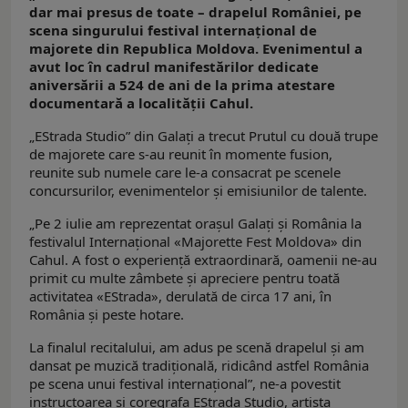
dar mai presus de toate – drapelul României, pe
scena singurului festival internațional de
majorete din Republica Moldova. Evenimentul a
avut loc în cadrul manifestărilor dedicate
aniversării a 524 de ani de la prima atestare
documentară a localității Cahul.
„EStrada Studio” din Galaţi a trecut Prutul cu două trupe
de majorete care s-au reunit în momente fusion,
reunite sub numele care le-a consacrat pe scenele
concursurilor, evenimentelor şi emisiunilor de talente.
„Pe 2 iulie am reprezentat orașul Galați și România la
festivalul Internațional «Majorette Fest Moldova» din
Cahul. A fost o experiență extraordinară, oamenii ne-au
primit cu multe zâmbete și apreciere pentru toată
activitatea «EStrada», derulată de circa 17 ani, în
România și peste hotare.
La finalul recitalului, am adus pe scenă drapelul şi am
dansat pe muzică tradiţională, ridicând astfel România
pe scena unui festival internaţional”, ne-a povestit
instructoarea şi coregrafa EStrada Studio, artista