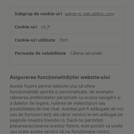
Stocarea
admp-tc-sati.adtlgc.com
și/sau
accesarea
cX_P
informațiilor
de
Terț
pe
un
Câteva secunde
dispozitiv
Asigurarea funcționalităților website-ului
Aceste fișiere permit website-ului să ofere
funcționalități sporite și personalizate, de exemplu
reţinerea preferinţelor personale cu ocazia navigării și
a datelor de logare, rularea de videoclipuri sau
posibilitatea de live chat. Acestea pot fi adăugate de noi
sau de furnizori terți ale căror servicii le-am adăugat pe
paginile noastre (Vendor-i). Dacă nu permiteți
plasarea/accesarea acestor fișiere, este posibil ca unele
sau toate aceste servicii să nu funcționeze corect.