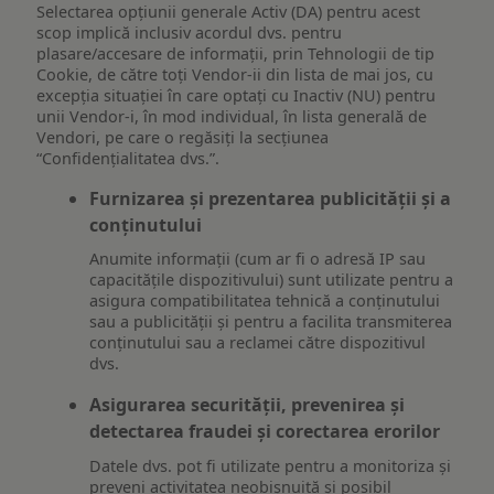
Selectarea opțiunii generale Activ (DA) pentru acest
scop implică inclusiv acordul dvs. pentru
plasare/accesare de informații, prin Tehnologii de tip
Cookie, de către toți Vendor-ii din lista de mai jos, cu
excepția situației în care optați cu Inactiv (NU) pentru
unii Vendor-i, în mod individual, în lista generală de
Vendori, pe care o regăsiți la secțiunea
“Confidențialitatea dvs.”.
Furnizarea și prezentarea publicității și a
conținutului
Anumite informații (cum ar fi o adresă IP sau
capacitățile dispozitivului) sunt utilizate pentru a
asigura compatibilitatea tehnică a conținutului
sau a publicității și pentru a facilita transmiterea
conținutului sau a reclamei către dispozitivul
dvs.
Asigurarea securității, prevenirea și
detectarea fraudei și corectarea erorilor
Datele dvs. pot fi utilizate pentru a monitoriza și
preveni activitatea neobișnuită și posibil