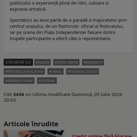
publicului o experiență plină de ritm, culoare și
expresie artistică.
Spectatorii au avut parte de o paradă a majoretelor prin
centrul oraşului, de un flashmob- oficial al festivalului,
iar pe scena din Piața Independenței fiecare dintre
trupele participante a oferit câte o reprezentaţie.
ETICHETAT CU
GALATI
VIATA LIBERA
MAJORETE
REPUBLICA MOLDOVA
CAHUL
ESTRADA STUDIO
ANDREEA IGNAT
FESTIVAL
Citit
3436
ori
Ultima modificare Duminică, 05 Iulie 2026
20:03
Articole înrudite
Credit online fără blocaje