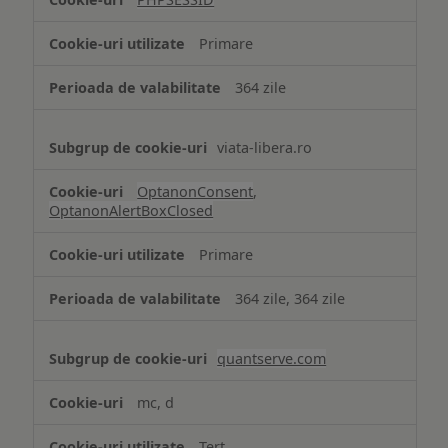
Cookie
strict
Primare
necesare
364 zile
viata-libera.ro
OptanonConsent
,
OptanonAlertBoxClosed
Primare
364 zile, 364 zile
quantserve.com
mc, d
Terț