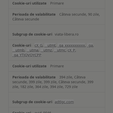
Primare
Câteva secunde, 90 zile,
Câteva secunde
viata-libera.ro
cX_G
,
__utmt
,
_ga_xxxxxxxxxx
,
_ga
,
__utmb
,
__utma
,
__utmz
,
__utmc
,
cX_P
,
_ga_YTJQVQYCPP
Primare
394 zile, Câteva
secunde, 399 zile, 399 zile, Câteva secunde, 399
zile, 182 zile, 364 zile, 394 zile, 729 zile
adtlgc.com
evid_0046