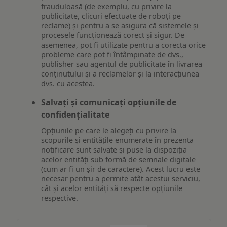
frauduloasă (de exemplu, cu privire la
publicitate, clicuri efectuate de roboți pe
reclame) și pentru a se asigura că sistemele și
procesele funcționează corect și sigur. De
asemenea, pot fi utilizate pentru a corecta orice
probleme care pot fi întâmpinate de dvs.,
publisher sau agentul de publicitate în livrarea
conținutului și a reclamelor și la interacțiunea
dvs. cu acestea.
Salvați și comunicați opțiunile de
confidențialitate
Opțiunile pe care le alegeți cu privire la
scopurile și entitățile enumerate în prezenta
notificare sunt salvate și puse la dispoziția
acelor entități sub formă de semnale digitale
(cum ar fi un șir de caractere). Acest lucru este
necesar pentru a permite atât acestui serviciu,
cât și acelor entități să respecte opțiunile
respective.
Asigurarea