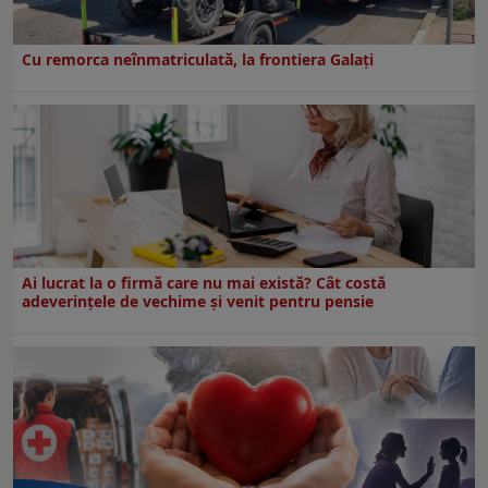
Cu remorca neînmatriculată, la frontiera Galați
Ai lucrat la o firmă care nu mai există? Cât costă
adeverințele de vechime și venit pentru pensie