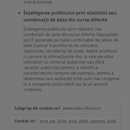
este prezentat.
Înțelegerea publicului prin statistici sau
combinații de date din surse diferite
Înțelegerea publicului prin statistici sau
combinații de date din surse diferite Rapoartele
pot fi generate pe baza combinației de seturi de
date (cum ar fi profilurile de utilizator,
statisticile, cercetarea de piață, datele analitice)
cu privire la interacțiunile dvs. și cele ale altor
utilizatori cu conținut publicitar sau (fără
caracter publicitar) pentru a identifica
caracteristicile comune (de exemplu, pentru a
determina care audiențe țintă sunt mai receptive
la o campanie publicitară sau la un anumit
conținut).
Măsurare
www.viata-libera.ro
și
analiză
evid_set_0046
,
evid_0046
,
adptset_0046