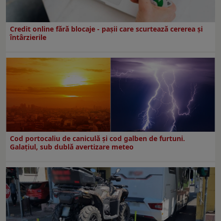
Credit online fără blocaje - pașii care scurtează cererea și
întârzierile
Cod portocaliu de caniculă și cod galben de furtuni.
Galațiul, sub dublă avertizare meteo