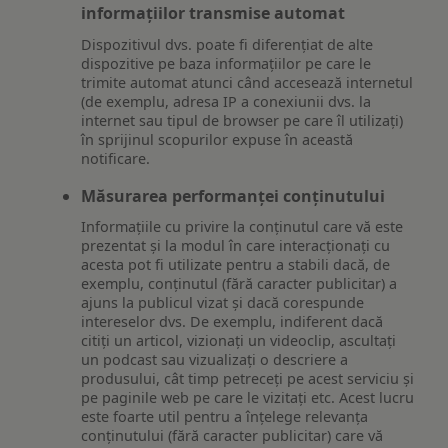
informațiilor transmise automat
Dispozitivul dvs. poate fi diferențiat de alte
dispozitive pe baza informațiilor pe care le
trimite automat atunci când accesează internetul
(de exemplu, adresa IP a conexiunii dvs. la
internet sau tipul de browser pe care îl utilizați)
în sprijinul scopurilor expuse în această
notificare.
Măsurarea performanței conținutului
Informațiile cu privire la conținutul care vă este
prezentat și la modul în care interacționați cu
acesta pot fi utilizate pentru a stabili dacă, de
exemplu, conținutul (fără caracter publicitar) a
ajuns la publicul vizat și dacă corespunde
intereselor dvs. De exemplu, indiferent dacă
citiți un articol, vizionați un videoclip, ascultați
un podcast sau vizualizați o descriere a
produsului, cât timp petreceți pe acest serviciu și
pe paginile web pe care le vizitați etc. Acest lucru
este foarte util pentru a înțelege relevanța
conținutului (fără caracter publicitar) care vă