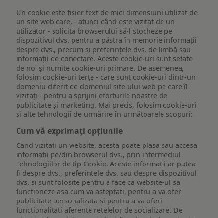
Un cookie este fişier text de mici dimensiuni utilizat de
un site web care, - atunci când este vizitat de un
utilizator - solicită browserului să-l stocheze pe
dispozitivul dvs. pentru a păstra în memorie informații
despre dvs., precum și preferințele dvs. de limbă sau
informații de conectare. Aceste cookie-uri sunt setate
de noi și numite cookie-uri primare. De asemenea,
folosim cookie-uri terțe - care sunt cookie-uri dintr-un
domeniu diferit de domeniul site-ului web pe care îl
vizitați - pentru a sprijini eforturile noastre de
publicitate și marketing. Mai precis, folosim cookie-uri
și alte tehnologii de urmărire în următoarele scopuri:
Cum vă exprimați opțiunile
Cand vizitati un website, acesta poate plasa sau accesa
informatii pe/din browserul dvs., prin intermediul
Tehnologiilor de tip Cookie. Aceste informatii ar putea
fi despre dvs., preferintele dvs. sau despre dispozitivul
dvs. si sunt folosite pentru a face ca website-ul sa
functioneze asa cum va asteptati, pentru a va oferi
publicitate personalizata si pentru a va oferi
functionalitati aferente retelelor de socializare. De