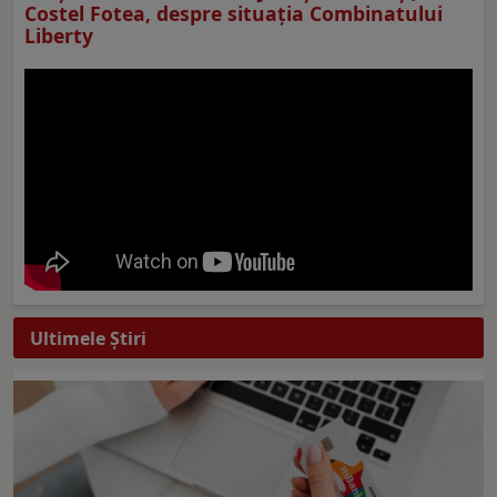
Costel Fotea, despre situaţia Combinatului
Liberty
Ultimele Ştiri