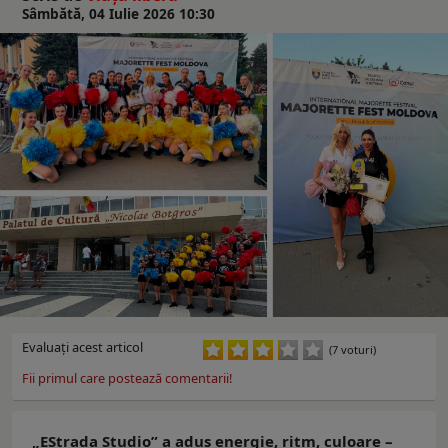
Sâmbătă, 04 Iulie 2026 10:30
Evaluaţi acest articol
(7 voturi)
Fii primul care postează comentarii!
„EStrada Studio” a adus energie, ritm, culoare –