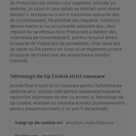
de Prelucrare ale Vendor-ului respectiv, utilizate pe
website. In cazul in care optati sa debifati unul dintre
Vendor-i, acestuia nu ii vor fi transmise optiunile dvs.
de consimtamant, fie pozitive sau negative. Vendorul
devine inactiv si nu va cunoaste optiunile dvs., deci
implicit nu va efectua nicio Prelucrare a datelor dvs.,
intemeiata pe Consimtamant, pentru niciunul dintre
Scopurile de Prelucrare de pe website, chiar daca dvs.
ati optat cu DA pentru un Scop ce se regaseste printre
Scopurile de Prelucrare ale respectivului Vendor
inactivat.
Tehnologii de tip Cookie strict necesare
Aceste fisiere sunt strict necesare pentru functionarea
website-ului, inclusiv cele pentru salvarea/procesarea
optiunilor exprimate de dvs. cu privire la Tehnologii de
tip Cookie. Acestea nu necesita acordul dumneavoastra
pentru plasare/accesare si nu pot fi dezactivate.
Tehnologii
anunturi.viata-libera.ro
de
tip
PHPSESSID