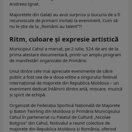
Andreea Ignat.
Majoretele din Galaţi au avut surpriza şi bucuria de a fi
recunoscute de primarii invitaţi la eveniment. Cum să
nu le ştie de la „Românii au talent”?!
Ritm, culoare și expresie artistică
Municipiul Cahul a marcat, pe 2 iulie, 524 de ani de la
prima atestare documentară, printr-un amplu program
de manifestări organizate de Primărie.
Unul dintre cele mai apreciate evenimente de către
public a fost cea de-a doua ediție a singurului festival
internațional de majorete din Republica Moldova – un
eveniment dedicat întâlnirii dintre artă, mișcare, muzică
și spirit de echipă.
Organizat de Federația Sportivă Națională de Majorete
și Baton Twirling din Moldova și Primăria Municipiului
Cahul în parteneriat cu Palatul de Cultură „Nicolae
Botgros” din Cahul, festivalul a reunit colective de
majorete din Republica Moldova și România, oferind