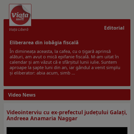
Editorial
Viaţa Liberă
Eliberarea din iobăgia fiscală
În dimineața aceasta, la cafea, cu o țigară aprinsă
alături, am avut o mică epifanie fiscală. M-am uitat în
calendar și am văzut că e sfârșitul lunii iulie. Suntem
aproape la șapte luni din an, iar gândul a venit simplu
și eliberator: abia acum, simb ...
Video News
Videointerviu cu ex-prefectul judeţului Galaţi,
Andreea Anamaria Naggar