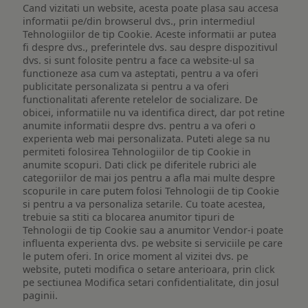
Cand vizitati un website, acesta poate plasa sau accesa
informatii pe/din browserul dvs., prin intermediul
Tehnologiilor de tip Cookie. Aceste informatii ar putea
fi despre dvs., preferintele dvs. sau despre dispozitivul
dvs. si sunt folosite pentru a face ca website-ul sa
functioneze asa cum va asteptati, pentru a va oferi
publicitate personalizata si pentru a va oferi
functionalitati aferente retelelor de socializare. De
obicei, informatiile nu va identifica direct, dar pot retine
anumite informatii despre dvs. pentru a va oferi o
experienta web mai personalizata. Puteti alege sa nu
permiteti folosirea Tehnologiilor de tip Cookie in
anumite scopuri. Dati click pe diferitele rubrici ale
categoriilor de mai jos pentru a afla mai multe despre
scopurile in care putem folosi Tehnologii de tip Cookie
si pentru a va personaliza setarile. Cu toate acestea,
trebuie sa stiti ca blocarea anumitor tipuri de
Tehnologii de tip Cookie sau a anumitor Vendor-i poate
influenta experienta dvs. pe website si serviciile pe care
le putem oferi. In orice moment al vizitei dvs. pe
website, puteti modifica o setare anterioara, prin click
pe sectiunea Modifica setari confidentialitate, din josul
paginii.