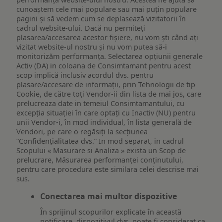
cunoaștem cele mai populare sau mai puțin populare
pagini și să vedem cum se deplasează vizitatorii în
cadrul website-ului. Dacă nu permiteți
plasarea/accesarea acestor fișiere, nu vom ști când ați
vizitat website-ul nostru și nu vom putea să-i
monitorizăm performanța. Selectarea opțiunii generale
Activ (DA) in coloana de Consimtamant pentru acest
scop implică inclusiv acordul dvs. pentru
plasare/accesare de informații, prin Tehnologii de tip
Cookie, de către toți Vendor-ii din lista de mai jos, care
prelucreaza date in temeiul Consimtamantului, cu
excepția situației în care optați cu Inactiv (NU) pentru
unii Vendor-i, în mod individual, în lista generală de
Vendori, pe care o regăsiți la secțiunea
“Confidențialitatea dvs.” In mod separat, in cadrul
Scopului « Masurare si Analiza » exista un Scop de
prelucrare, Măsurarea performanței conținutului,
pentru care procedura este similara celei descrise mai
sus.
Conectarea mai multor dispozitive
În sprijinul scopurilor explicate în această
notificare, dispozitivul dvs. poate fi considerat ca