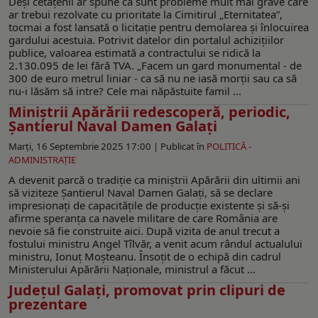
Deși cetățenii ar spune că sunt probleme mult mai grave care
ar trebui rezolvate cu prioritate la Cimitirul „Eternitatea”,
tocmai a fost lansată o licitație pentru demolarea și înlocuirea
gardului acestuia. Potrivit datelor din portalul achizițiilor
publice, valoarea estimată a contractului se ridică la
2.130.095 de lei fără TVA. „Facem un gard monumental - de
300 de euro metrul liniar - ca să nu ne iasă morții sau ca să
nu-i lăsăm să intre? Cele mai năpăstuite famil ...
Miniștrii Apărării redescoperă, periodic,
Șantierul Naval Damen Galați
Marți, 16 Septembrie 2025 17:00 |
Publicat în
POLITICĂ -
ADMINISTRAŢIE
A devenit parcă o tradiție ca miniștrii Apărării din ultimii ani
să viziteze Șantierul Naval Damen Galați, să se declare
impresionați de capacitățile de producție existente și să-și
afirme speranța ca navele militare de care România are
nevoie să fie construite aici. După vizita de anul trecut a
fostului ministru Angel Tîlvăr, a venit acum rândul actualului
ministru, Ionuț Moșteanu. Însoțit de o echipă din cadrul
Ministerului Apărării Naționale, ministrul a făcut ...
Județul Galați, promovat prin clipuri de
prezentare