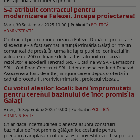
fost aprobată închirierea prin licit ...
S-a atribuit contractul pentru
modernizarea Falezei. Începe proiectarea!
Marți, 30 Septembrie 2025 10:00 |
Publicat în
POLITICĂ -
ADMINISTRAŢIE
Contractul pentru modernizarea Falezei Dunării - proiectare
și execuție - a fost semnat, anunţă Primăria Galaţi printr-un
comunicat de presă. În urma licitației publice, contractul în
valoare de 200 milioane de lei a fost atribuit cu clauză
rezolutorie asocierii Tancrad SRL - Citadina 98 SA - Lemacons
SRL - Old Road Construct SRL, lider de asociere fiind Tancrad.
Asocierea a fost, de altfel, singura care a depus o ofertă în
cadrul procedurii. Potrivit Primăriei, proiectul vizeaz ...
Cu votul aleșilor locali: bani împrumutați
pentru terenul bazinului de înot promis la
Galați
Vineri, 26 Septembrie 2025 19:00 |
Publicat în
POLITICĂ -
ADMINISTRAŢIE
Chiar dacă incertitudinea planează asupra construirii
bazinului de înot promis gălățenilor, costurile pentru
pregătirea amplasamentului acestei investiții vor fi suportate