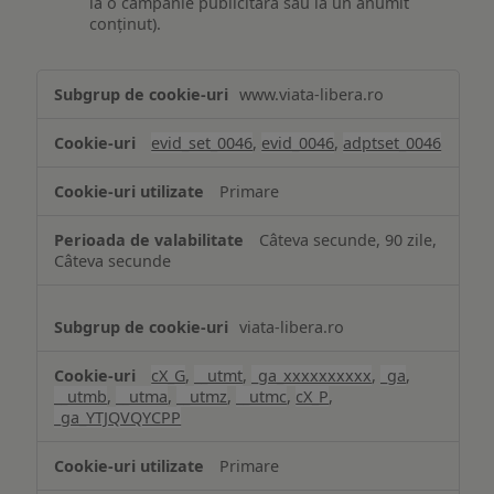
la o campanie publicitară sau la un anumit
conținut).
Măsurare
www.viata-libera.ro
și
analiză
evid_set_0046
,
evid_0046
,
adptset_0046
Primare
Câteva secunde, 90 zile,
Câteva secunde
viata-libera.ro
cX_G
,
__utmt
,
_ga_xxxxxxxxxx
,
_ga
,
__utmb
,
__utma
,
__utmz
,
__utmc
,
cX_P
,
_ga_YTJQVQYCPP
Primare