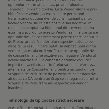
optiunilor exprimate de dvs. privind folosirea
Tehnologiilor de tip Cookie. Lista Vendor-ilor are pre-
bifat fiecare Vendor, aceasta setare permitand
transmiterea optiunii dvs. de consimtamant pentru
fiecare Vendor, fie ca este pozitiva sau negativa. In
cazul in care optati sa bifati unul dintre Vendor-i, va
exprimati acordul ca acestui Vendor sa ii fie transmise
optiunile dvs. de consimtamant pentru toate Scopurile
de Prelucrare ale Vendor-ului respectiv, utilizate pe
website. In cazul in care optati sa debifati unul dintre
Vendor-i, acestuia nu ii vor fi transmise optiunile dvs.
de consimtamant, fie pozitive sau negative. Vendorul
devine inactiv si nu va cunoaste optiunile dvs., deci
implicit nu va efectua nicio Prelucrare a datelor dvs.,
intemeiata pe Consimtamant, pentru niciunul dintre
Scopurile de Prelucrare de pe website, chiar daca dvs.
ati optat cu DA pentru un Scop ce se regaseste printre
Scopurile de Prelucrare ale respectivului Vendor
inactivat.
Tehnologii de tip Cookie strict necesare
Aceste fisiere sunt strict necesare pentru functionarea