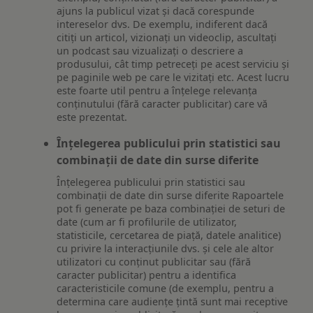
ajuns la publicul vizat și dacă corespunde
intereselor dvs. De exemplu, indiferent dacă
citiți un articol, vizionați un videoclip, ascultați
un podcast sau vizualizați o descriere a
produsului, cât timp petreceți pe acest serviciu și
pe paginile web pe care le vizitați etc. Acest lucru
este foarte util pentru a înțelege relevanța
conținutului (fără caracter publicitar) care vă
este prezentat.
Înțelegerea publicului prin statistici sau
combinații de date din surse diferite
Înțelegerea publicului prin statistici sau
combinații de date din surse diferite Rapoartele
pot fi generate pe baza combinației de seturi de
date (cum ar fi profilurile de utilizator,
statisticile, cercetarea de piață, datele analitice)
cu privire la interacțiunile dvs. și cele ale altor
utilizatori cu conținut publicitar sau (fără
caracter publicitar) pentru a identifica
caracteristicile comune (de exemplu, pentru a
determina care audiențe țintă sunt mai receptive