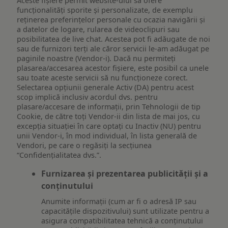
Aceste fișiere permit website-ului să ofere
funcționalități sporite și personalizate, de exemplu
reţinerea preferinţelor personale cu ocazia navigării și
a datelor de logare, rularea de videoclipuri sau
posibilitatea de live chat. Acestea pot fi adăugate de noi
sau de furnizori terți ale căror servicii le-am adăugat pe
paginile noastre (Vendor-i). Dacă nu permiteți
plasarea/accesarea acestor fișiere, este posibil ca unele
sau toate aceste servicii să nu funcționeze corect.
Selectarea opțiunii generale Activ (DA) pentru acest
scop implică inclusiv acordul dvs. pentru
plasare/accesare de informații, prin Tehnologii de tip
Cookie, de către toți Vendor-ii din lista de mai jos, cu
excepția situației în care optați cu Inactiv (NU) pentru
unii Vendor-i, în mod individual, în lista generală de
Vendori, pe care o regăsiți la secțiunea
“Confidențialitatea dvs.”.
Furnizarea și prezentarea publicității și a
conținutului
Anumite informații (cum ar fi o adresă IP sau
capacitățile dispozitivului) sunt utilizate pentru a
asigura compatibilitatea tehnică a conținutului