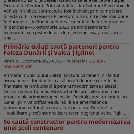
Drumul de Centură. Potrivit datelor din Sistemul Electronic de
Achiziții Publice, contractul a fost încheiat prin cumpărare
directă cu firma ieșeană Proexrom, una dintre cele mai bune
în domeniu. „Având în vedere accidentele de teren produse
în perioada 4-5 octombrie 2025 pe amplasamentul
trotuarului și a pistei de biciclete, este necesară realizarea
une ...
Primăria Galați caută parteneri pentru
Faleza Dunării și Valea Țiglinei
Vineri, 03 Octombrie 2025 08:30 |
Publicat în
POLITICĂ -
ADMINISTRAŢIE
Primăria municipiului Galați își caută parteneri în rândul
asociațiilor și fundațiilor, ca să poată depune cererile de
finanțare nerambursabilă pentru modernizarea Falezei
Dunării și Văii Țiglinei. Este vorba despre cele două mari
proiecte ale administrației locale „Revitalizarea turismului în
Galați, prin valorificarea durabilă a elementelor de
patrimoniu cultural și natural de pe faleza Dunării” și
„Reabilitare și refuncționalizare teren degradat Valea Țigli ...
Se caută constructor pentru modernizarea
unei şcoli centenare