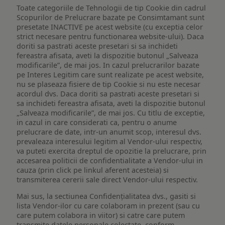
Toate categoriile de Tehnologii de tip Cookie din cadrul
Scopurilor de Prelucrare bazate pe Consimtamant sunt
presetate INACTIVE pe acest website (cu exceptia celor
strict necesare pentru functionarea website-ului). Daca
doriti sa pastrati aceste presetari si sa inchideti
fereastra afisata, aveti la dispozitie butonul „Salveaza
modificarile”, de mai jos. In cazul prelucrarilor bazate
pe Interes Legitim care sunt realizate pe acest website,
nu se plaseaza fisiere de tip Cookie si nu este necesar
acordul dvs. Daca doriti sa pastrati aceste presetari si
sa inchideti fereastra afisata, aveti la dispozitie butonul
„Salveaza modificarile”, de mai jos. Cu titlu de exceptie,
in cazul in care considerati ca, pentru o anume
prelucrare de date, intr-un anumit scop, interesul dvs.
prevaleaza interesului legitim al Vendor-ului respectiv,
va puteti exercita dreptul de opozitie la prelucrare, prin
accesarea politicii de confidentialitate a Vendor-ului in
cauza (prin click pe linkul aferent acesteia) si
transmiterea cererii sale direct Vendor-ului respectiv.
Mai sus, la sectiunea Confidențialitatea dvs., gasiti si
lista Vendor-ilor cu care colaboram in prezent (sau cu
care putem colabora in viitor) si catre care putem
transmite datele personale colectate, conform