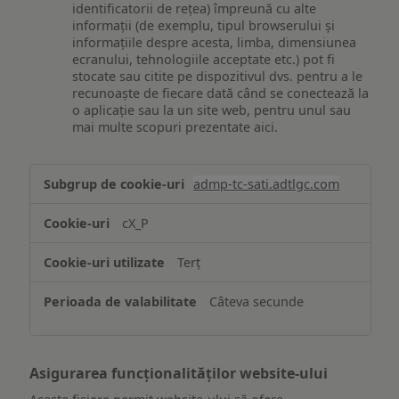
identificatorii de rețea) împreună cu alte
informații (de exemplu, tipul browserului și
informațiile despre acesta, limba, dimensiunea
ecranului, tehnologiile acceptate etc.) pot fi
stocate sau citite pe dispozitivul dvs. pentru a le
recunoaște de fiecare dată când se conectează la
o aplicație sau la un site web, pentru unul sau
mai multe scopuri prezentate aici.
Stocarea
admp-tc-sati.adtlgc.com
și/sau
accesarea
cX_P
informațiilor
de
Terț
pe
un
Câteva secunde
dispozitiv
Asigurarea funcționalităților website-ului