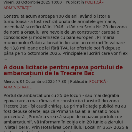
Vineri, 03 Octombrie 2025 10:00 |
Publicat în
POLITICĂ -
ADMINISTRAŢIE
Construită acum aproape 100 de ani, având o istorie
tumultoasă - a fost rechiziționată de armatele germane,
incendiată și refăcută în 1946 - clădirea Școlii Nr. 20 din zona
de nord a orașului are nevoie de un constructor care să o
consolideze și modernizeze cu bani europeni. Primăria
municipiului Galați a lansat în licitație un contract în valoare
de 13,8 milioane de lei fără TVA, iar ofertele pot fi depuse
până pe 15 octombrie 2025. Principalele lucrări care vor fi ex
...
A doua licitație pentru epava portului de
ambarcațiuni de la Trecere Bac
Miercuri, 01 Octombrie 2025 17:30 |
Publicat în
POLITICĂ -
ADMINISTRAŢIE
Portul de ambarcațiuni cu 25 de locuri - sau mai degrabă
epava care a mai rămas din construcția turistică din zona
Trecere Bac - își caută chiriaș. La prima licitație publică nu au
fost depuse oferte, așa că Primăria Galați a lansat o nouă
procedură. „Primăria vrea să scape de «epava» portului de
ambarcaţiuni”, vă informam în ediția din 20 iunie a ziarului
„Viața liberă”. Prin Hotărârea Consiliului Local nr. 353/ 2025 a