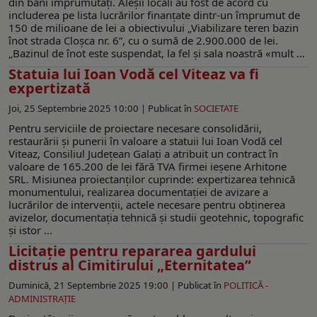
din bani împrumutați. Aleșii locali au fost de acord cu
includerea pe lista lucrărilor finanțate dintr-un împrumut de
150 de milioane de lei a obiectivului „Viabilizare teren bazin
înot strada Cloșca nr. 6”, cu o sumă de 2.900.000 de lei.
„Bazinul de înot este suspendat, la fel și sala noastră «mult ...
Statuia lui Ioan Vodă cel Viteaz va fi
expertizată
Joi, 25 Septembrie 2025 10:00 |
Publicat în
SOCIETATE
Pentru serviciile de proiectare necesare consolidării,
restaurării și punerii în valoare a statuii lui Ioan Vodă cel
Viteaz, Consiliul Județean Galați a atribuit un contract în
valoare de 165.200 de lei fără TVA firmei ieșene Arhitone
SRL. Misiunea proiectanților cuprinde: expertizarea tehnică
monumentului, realizarea documentației de avizare a
lucrărilor de intervenții, actele necesare pentru obținerea
avizelor, documentația tehnică și studii geotehnic, topografic
și istor ...
Licitație pentru repararea gardului
distrus al Cimitirului „Eternitatea”
Duminică, 21 Septembrie 2025 19:00 |
Publicat în
POLITICĂ -
ADMINISTRAŢIE