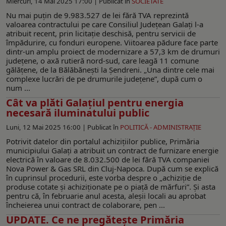
Miercuri, 14 Mai 2025 17:00 |
Publicat în
SOCIETATE
Nu mai puţin de 9.983.527 de lei fără TVA reprezintă
valoarea contractului pe care Consiliul Judeţean Galaţi l-a
atribuit recent, prin licitaţie deschisă, pentru servicii de
împădurire, cu fonduri europene. Viitoarea pădure face parte
dintr-un amplu proiect de modernizare a 57,3 km de drumuri
județene, o axă rutieră nord-sud, care leagă 11 comune
gălăţene, de la Bălăbănești la Șendreni. „Una dintre cele mai
complexe lucrări de pe drumurile județene”, după cum o
num ...
Cât va plăti Galaţiul pentru energia
necesară iluminatului public
Luni, 12 Mai 2025 16:00 |
Publicat în
POLITICĂ - ADMINISTRAŢIE
Potrivit datelor din portalul achiziţiilor publice, Primăria
municipiului Galaţi a atribuit un contract de furnizare energie
electrică în valoare de 8.032.500 de lei fără TVA companiei
Nova Power & Gas SRL din Cluj-Napoca. După cum se explică
în cuprinsul procedurii, este vorba despre o „achiziţie de
produse cotate şi achiziţionate pe o piaţă de mărfuri”. Şi asta
pentru că, în februarie anul acesta, aleşii locali au aprobat
încheierea unui contract de colaborare, pen ...
UPDATE. Ce ne pregăteşte Primăria