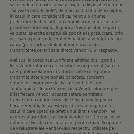
sa inchideti fereastra afisata, aveti la dispozitie butonul
„Salveaza modificarile”, de mai jos. Cu titlu de exceptie,
in cazul in care considerati ca, pentru o anume
prelucrare de date, intr-un anumit scop, interesul dvs.
prevaleaza interesului legitim al Vendor-ului respectiv,
va puteti exercita dreptul de opozitie la prelucrare, prin
accesarea politicii de confidentialitate a Vendor-ului in
cauza (prin click pe linkul aferent acesteia) si
transmiterea cererii sale direct Vendor-ului respectiv.
Mai sus, la sectiunea Confidențialitatea dvs., gasiti si
lista Vendor-ilor cu care colaboram in prezent (sau cu
care putem colabora in viitor) si catre care putem
transmite datele personale colectate, conform
optiunilor exprimate de dvs. privind folosirea
Tehnologiilor de tip Cookie. Lista Vendor-ilor are pre-
bifat fiecare Vendor, aceasta setare permitand
transmiterea optiunii dvs. de consimtamant pentru
fiecare Vendor, fie ca este pozitiva sau negativa. In
cazul in care optati sa bifati unul dintre Vendor-i, va
exprimati acordul ca acestui Vendor sa ii fie transmise
optiunile dvs. de consimtamant pentru toate Scopurile
de Prelucrare ale Vendor-ului respectiv, utilizate pe
website. In cazul in care optati sa debifati unul dintre