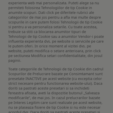
experienta web mai personalizata. Puteti alege sa nu
permiteti folosirea Tehnologiilor de tip Cookie in
anumite scopuri. Dati click pe diferitele rubrici ale
categoriilor de mai jos pentru a afla mai multe despre
scopurile in care putem folosi Tehnologii de tip Cookie
si pentru a va personaliza setarile. Cu toate acestea,
trebuie sa stiti ca blocarea anumitor tipuri de
Tehnologii de tip Cookie sau a anumitor Vendor-i poate
influenta experienta dvs. pe website si serviciile pe care
le putem oferi. In orice moment al vizitei dvs. pe
website, puteti modifica o setare anterioara, prin click
pe sectiunea Modifica setari confidentialitate, din josul
paginii.
Toate categoriile de Tehnologii de tip Cookie din cadrul
Scopurilor de Prelucrare bazate pe Consimtamant sunt
presetate INACTIVE pe acest website (cu exceptia celor
strict necesare pentru functionarea website-ului). Daca
doriti sa pastrati aceste presetari si sa inchideti
fereastra afisata, aveti la dispozitie butonul „Salveaza
modificarile”, de mai jos. In cazul prelucrarilor bazate
pe Interes Legitim care sunt realizate pe acest website,
nu se plaseaza fisiere de tip Cookie si nu este necesar
acordul dvs. Daca doriti sa pastrati aceste presetari si