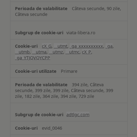
Câteva secunde, 90 zile,
Câteva secunde
viata-libera.ro
cX_G
,
__utmt
,
_ga_xxxxxxxxxx
,
_ga
,
__utmb
,
__utma
,
__utmz
,
__utmc
,
cX_P
,
_ga_YTJQVQYCPP
Primare
394 zile, Câteva
secunde, 399 zile, 399 zile, Câteva secunde, 399
zile, 182 zile, 364 zile, 394 zile, 729 zile
adtlgc.com
evid_0046