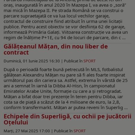
oraș, inaugurată în anul 2020 în Mazepa I, va avea o „soră”
mai mică în Mazepa II. Pe strada Română se va construi o
parcare supraetajată ce va lua locul vechilor garaje,
contractul de construire fiind atribuit în urma unei licitații
publice. Pentru acest obiectiv se vor desființa 62 de garaje,
informează Primăria Galați. Viitoarea construcție va avea un
regim de înălțime P+1E, cu 94 de locuri de parcare, din c ...
Gălățeanul Mățan, din nou liber de
contract
Duminică, 01 Iunie 2025 16:30 |
Publicat în
SPORT
După o perioadă foarte bună petrecută în MLS, fotbalistul
gălățean Alexandru Mățan nu pare să fi ales foarte inspirat
următorul pas din cariera sa. Astfel, extrema în vârstă de 25
ani a semnat în iarnă la Dibba Al-Hisn, în campionatul
Emiratelor Arabe Unite, formație cu care a și retrogradat.
Mățan a bifat doar trei prezențe în teren pentru Dibba, iar
cota sa de piață a scăzut de la 4 milioane de euro, la 2,8,
conform transfermarkt. Mățan ar putea reveni în Superlig ...
Echipele din Superligă, cu ochii pe jucătorii
Oțelului
Marți, 27 Mai 2025 17:00 |
Publicat în
SPORT