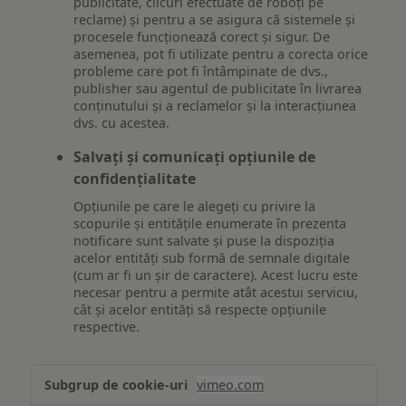
publicitate, clicuri efectuate de roboți pe
reclame) și pentru a se asigura că sistemele și
procesele funcționează corect și sigur. De
asemenea, pot fi utilizate pentru a corecta orice
probleme care pot fi întâmpinate de dvs.,
publisher sau agentul de publicitate în livrarea
conținutului și a reclamelor și la interacțiunea
dvs. cu acestea.
Salvați și comunicați opțiunile de
confidențialitate
Opțiunile pe care le alegeți cu privire la
scopurile și entitățile enumerate în prezenta
notificare sunt salvate și puse la dispoziția
acelor entități sub formă de semnale digitale
(cum ar fi un șir de caractere). Acest lucru este
necesar pentru a permite atât acestui serviciu,
cât și acelor entități să respecte opțiunile
respective.
Asigurarea
vimeo.com
funcționalităților