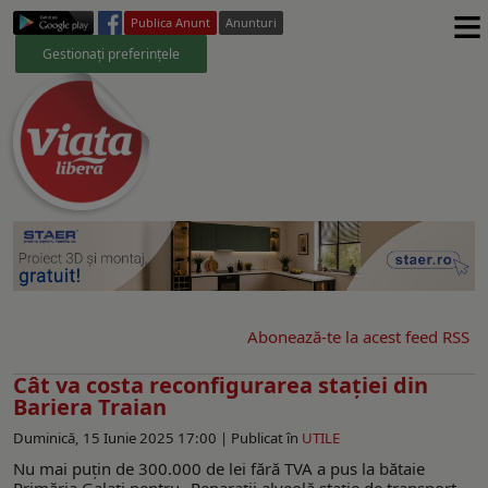
≡
Publica Anunt
Anunturi
Gestionați preferințele
Abonează-te la acest feed RSS
Cât va costa reconfigurarea staţiei din
Bariera Traian
Duminică, 15 Iunie 2025 17:00 |
Publicat în
UTILE
Nu mai puţin de 300.000 de lei fără TVA a pus la bătaie
Primăria Galaţi pentru „Reparații alveolă stație de transport