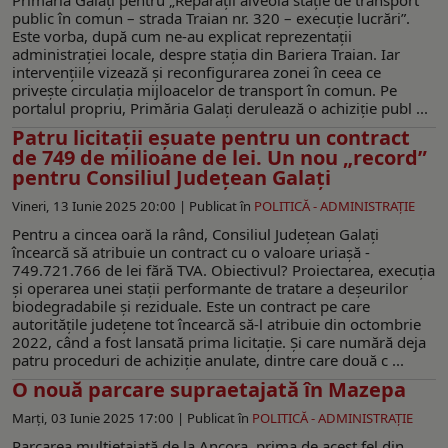
public în comun – strada Traian nr. 320 – execuție lucrări”.
Este vorba, după cum ne-au explicat reprezentaţii
administraţiei locale, despre staţia din Bariera Traian. Iar
intervenţiile vizează şi reconfigurarea zonei în ceea ce
priveşte circulaţia mijloacelor de transport în comun. Pe
portalul propriu, Primăria Galaţi derulează o achiziţie publ ...
Patru licitaţii eşuate pentru un contract
de 749 de milioane de lei. Un nou „record”
pentru Consiliul Judeţean Galaţi
Vineri, 13 Iunie 2025 20:00 |
Publicat în
POLITICĂ - ADMINISTRAŢIE
Pentru a cincea oară la rând, Consiliul Judeţean Galaţi
încearcă să atribuie un contract cu o valoare uriaşă -
749.721.766 de lei fără TVA. Obiectivul? Proiectarea, execuţia
şi operarea unei stații performante de tratare a deșeurilor
biodegradabile și reziduale. Este un contract pe care
autorităţile judeţene tot încearcă să-l atribuie din octombrie
2022, când a fost lansată prima licitaţie. Şi care numără deja
patru proceduri de achiziţie anulate, dintre care două c ...
O nouă parcare supraetajată în Mazepa
Marți, 03 Iunie 2025 17:00 |
Publicat în
POLITICĂ - ADMINISTRAŢIE
Parcarea multietajată de la Ancora, prima de acest fel din