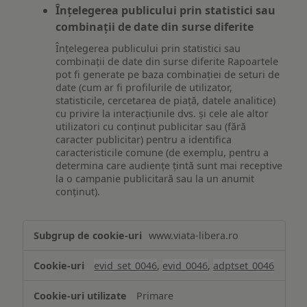
Înțelegerea publicului prin statistici sau
combinații de date din surse diferite
Înțelegerea publicului prin statistici sau
combinații de date din surse diferite Rapoartele
pot fi generate pe baza combinației de seturi de
date (cum ar fi profilurile de utilizator,
statisticile, cercetarea de piață, datele analitice)
cu privire la interacțiunile dvs. și cele ale altor
utilizatori cu conținut publicitar sau (fără
caracter publicitar) pentru a identifica
caracteristicile comune (de exemplu, pentru a
determina care audiențe țintă sunt mai receptive
la o campanie publicitară sau la un anumit
conținut).
Măsurare
www.viata-libera.ro
și
analiză
evid_set_0046
,
evid_0046
,
adptset_0046
Primare