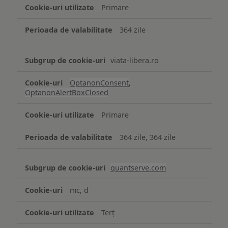
strict
Primare
necesare
364 zile
viata-libera.ro
OptanonConsent
,
OptanonAlertBoxClosed
Primare
364 zile, 364 zile
quantserve.com
mc, d
Terț