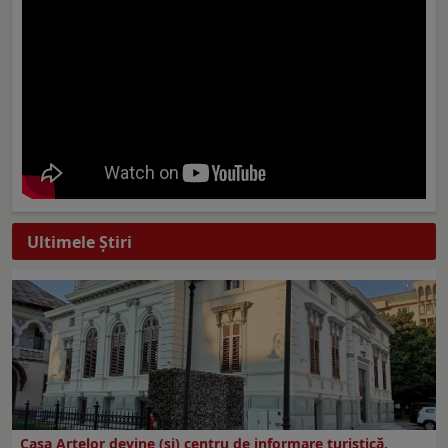
Ultimele Ştiri
Casa Artelor devine (şi) centru de informare turistică.