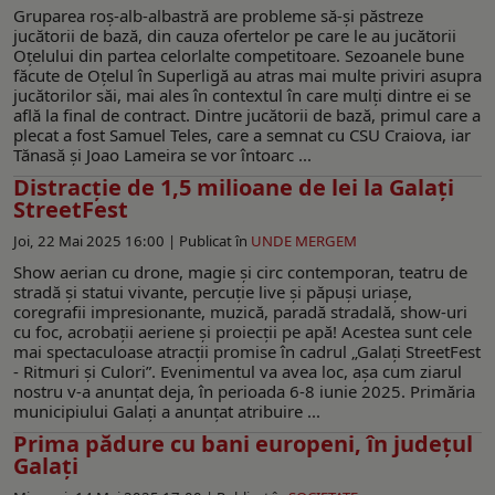
Gruparea roș-alb-albastră are probleme să-și păstreze
jucătorii de bază, din cauza ofertelor pe care le au jucătorii
Oţelului din partea celorlalte competitoare. Sezoanele bune
făcute de Oțelul în Superligă au atras mai multe priviri asupra
jucătorilor săi, mai ales în contextul în care mulți dintre ei se
află la final de contract. Dintre jucătorii de bază, primul care a
plecat a fost Samuel Teles, care a semnat cu CSU Craiova, iar
Tănasă și Joao Lameira se vor întoarc ...
Distracţie de 1,5 milioane de lei la Galați
StreetFest
Joi, 22 Mai 2025 16:00 |
Publicat în
UNDE MERGEM
Show aerian cu drone, magie și circ contemporan, teatru de
stradă şi statui vivante, percuție live şi păpuşi uriaşe,
coregrafii impresionante, muzică, paradă stradală, show-uri
cu foc, acrobații aeriene şi proiecţii pe apă! Acestea sunt cele
mai spectaculoase atracţii promise în cadrul „Galați StreetFest
- Ritmuri și Culori”. Evenimentul va avea loc, aşa cum ziarul
nostru v-a anunţat deja, în perioada 6-8 iunie 2025. Primăria
municipiului Galaţi a anunţat atribuire ...
Prima pădure cu bani europeni, în judeţul
Galaţi