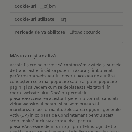
website-
__cf_bm
ului
Terț
Câteva secunde
Măsurare și analiză
Aceste fișiere ne permit să contorizăm vizitele și sursele
de trafic, astfel încât să putem măsura și îmbunătăți
performanța website-ului nostru. Acestea ne ajută să
cunoaștem cele mai populare sau mai puțin populare
pagini și să vedem cum se deplasează vizitatorii în
cadrul website-ului. Dacă nu permiteți
plasarea/accesarea acestor fișiere, nu vom ști când ați
vizitat website-ul nostru și nu vom putea să-i
monitorizăm performanța. Selectarea opțiunii generale
Activ (DA) in coloana de Consimtamant pentru acest
scop implică inclusiv acordul dvs. pentru
plasare/accesare de informații, prin Tehnologii de tip
Cookie, de către toți Vendor-ii din lista de mai jos, care