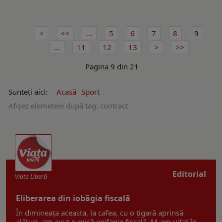
...
5
6
7
8
9
...
11
12
13
Pagina 9 din 21
Sunteți aici:
Acasă
Sport
Afişez elemetele după tag: contract
Editorial
Viaţa Liberă
Eliberarea din iobăgia fiscală
În dimineața aceasta, la cafea, cu o țigară aprinsă
alături, am avut o mică epifanie fiscală. M-am uitat în