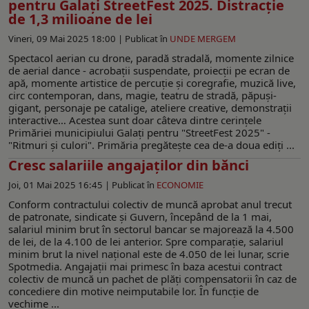
pentru Galați StreetFest 2025. Distracţie
de 1,3 milioane de lei
Vineri, 09 Mai 2025 18:00 |
Publicat în
UNDE MERGEM
Spectacol aerian cu drone, paradă stradală, momente zilnice
de aerial dance - acrobaţii suspendate, proiecţii pe ecran de
apă, momente artistice de percuţie şi coregrafie, muzică live,
circ contemporan, dans, magie, teatru de stradă, păpuşi-
gigant, personaje pe catalige, ateliere creative, demonstraţii
interactive… Acestea sunt doar câteva dintre cerinţele
Primăriei municipiului Galaţi pentru "StreetFest 2025" -
"Ritmuri și culori". Primăria pregăteşte cea de-a doua ediţi ...
Cresc salariile angajaților din bănci
Joi, 01 Mai 2025 16:45 |
Publicat în
ECONOMIE
Conform contractului colectiv de muncă aprobat anul trecut
de patronate, sindicate și Guvern, începând de la 1 mai,
salariul minim brut în sectorul bancar se majorează la 4.500
de lei, de la 4.100 de lei anterior. Spre comparație, salariul
minim brut la nivel național este de 4.050 de lei lunar, scrie
Spotmedia. Angajații mai primesc în baza acestui contract
colectiv de muncă un pachet de plăți compensatorii în caz de
concediere din motive neimputabile lor. În funcție de
vechime ...