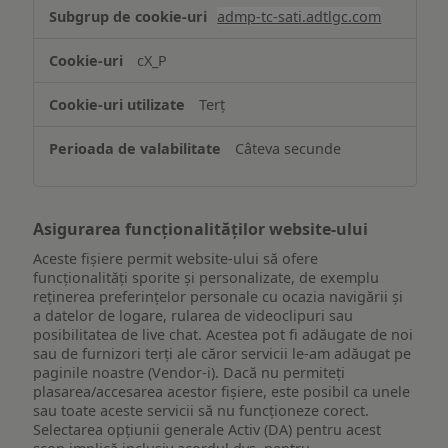
Stocarea
admp-tc-sati.adtlgc.com
și/sau
accesarea
cX_P
informațiilor
de
Terț
pe
un
Câteva secunde
dispozitiv
Asigurarea funcționalităților website-ului
Aceste fișiere permit website-ului să ofere
funcționalități sporite și personalizate, de exemplu
reţinerea preferinţelor personale cu ocazia navigării și
a datelor de logare, rularea de videoclipuri sau
posibilitatea de live chat. Acestea pot fi adăugate de noi
sau de furnizori terți ale căror servicii le-am adăugat pe
paginile noastre (Vendor-i). Dacă nu permiteți
plasarea/accesarea acestor fișiere, este posibil ca unele
sau toate aceste servicii să nu funcționeze corect.
Selectarea opțiunii generale Activ (DA) pentru acest