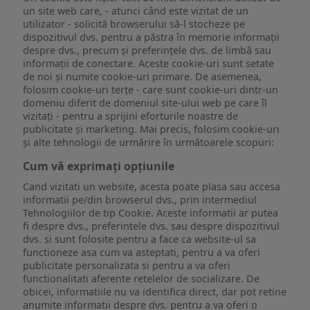
un site web care, - atunci când este vizitat de un
utilizator - solicită browserului să-l stocheze pe
dispozitivul dvs. pentru a păstra în memorie informații
despre dvs., precum și preferințele dvs. de limbă sau
informații de conectare. Aceste cookie-uri sunt setate
de noi și numite cookie-uri primare. De asemenea,
folosim cookie-uri terțe - care sunt cookie-uri dintr-un
domeniu diferit de domeniul site-ului web pe care îl
vizitați - pentru a sprijini eforturile noastre de
publicitate și marketing. Mai precis, folosim cookie-uri
și alte tehnologii de urmărire în următoarele scopuri:
Cum vă exprimați opțiunile
Cand vizitati un website, acesta poate plasa sau accesa
informatii pe/din browserul dvs., prin intermediul
Tehnologiilor de tip Cookie. Aceste informatii ar putea
fi despre dvs., preferintele dvs. sau despre dispozitivul
dvs. si sunt folosite pentru a face ca website-ul sa
functioneze asa cum va asteptati, pentru a va oferi
publicitate personalizata si pentru a va oferi
functionalitati aferente retelelor de socializare. De
obicei, informatiile nu va identifica direct, dar pot retine
anumite informatii despre dvs. pentru a va oferi o