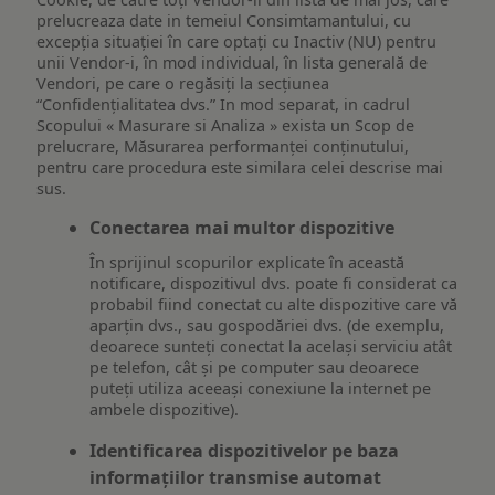
prelucreaza date in temeiul Consimtamantului, cu
excepția situației în care optați cu Inactiv (NU) pentru
unii Vendor-i, în mod individual, în lista generală de
Vendori, pe care o regăsiți la secțiunea
“Confidențialitatea dvs.” In mod separat, in cadrul
Scopului « Masurare si Analiza » exista un Scop de
prelucrare, Măsurarea performanței conținutului,
pentru care procedura este similara celei descrise mai
sus.
Conectarea mai multor dispozitive
În sprijinul scopurilor explicate în această
notificare, dispozitivul dvs. poate fi considerat ca
probabil fiind conectat cu alte dispozitive care vă
aparțin dvs., sau gospodăriei dvs. (de exemplu,
deoarece sunteți conectat la același serviciu atât
pe telefon, cât și pe computer sau deoarece
puteți utiliza aceeași conexiune la internet pe
ambele dispozitive).
Identificarea dispozitivelor pe baza
informațiilor transmise automat