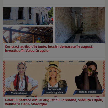
Contract atribuit în iunie, lucrări demarate în august.
Investiţie în Valea Oraşului
Galaţiul petrece din 20 august cu Loredana, Vlăduța Lupău,
Raluka și Elena Gheorghe