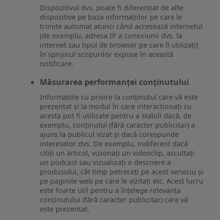
Dispozitivul dvs. poate fi diferențiat de alte
dispozitive pe baza informațiilor pe care le
trimite automat atunci când accesează internetul
(de exemplu, adresa IP a conexiunii dvs. la
internet sau tipul de browser pe care îl utilizați)
în sprijinul scopurilor expuse în această
notificare.
Măsurarea performanței conținutului
Informațiile cu privire la conținutul care vă este
prezentat și la modul în care interacționați cu
acesta pot fi utilizate pentru a stabili dacă, de
exemplu, conținutul (fără caracter publicitar) a
ajuns la publicul vizat și dacă corespunde
intereselor dvs. De exemplu, indiferent dacă
citiți un articol, vizionați un videoclip, ascultați
un podcast sau vizualizați o descriere a
produsului, cât timp petreceți pe acest serviciu și
pe paginile web pe care le vizitați etc. Acest lucru
este foarte util pentru a înțelege relevanța
conținutului (fără caracter publicitar) care vă
este prezentat.