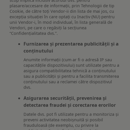
scop implică inclusiv acordul dvs. pentru
plasare/accesare de informații, prin Tehnologii de tip
Cookie, de către toți Vendor-ii din lista de mai jos, cu
excepția situației în care optați cu Inactiv (NU) pentru
unii Vendor-i, în mod individual, în lista generală de
Vendori, pe care o regăsiți la secțiunea
“Confidențialitatea dvs.”.
Furnizarea și prezentarea publicității și a
conținutului
Anumite informații (cum ar fi o adresă IP sau
capacitățile dispozitivului) sunt utilizate pentru a
asigura compatibilitatea tehnică a conținutului
sau a publicității și pentru a facilita transmiterea
conținutului sau a reclamei către dispozitivul
dvs.
Asigurarea securității, prevenirea și
detectarea fraudei și corectarea erorilor
Datele dvs. pot fi utilizate pentru a monitoriza și
preveni activitatea neobișnuită și posibil
frauduloasă (de exemplu, cu privire la