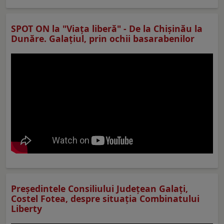
SPOT ON la "Viaţa liberă" - De la Chișinău la
Dunăre. Galațiul, prin ochii basarabenilor
Preşedintele Consiliului Judeţean Galaţi,
Costel Fotea, despre situaţia Combinatului
Liberty