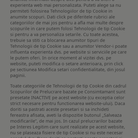
experienta web mai personalizata. Puteti alege sa nu
permiteti folosirea Tehnologiilor de tip Cookie in
anumite scopuri. Dati click pe diferitele rubrici ale
categoriilor de mai jos pentru a afla mai multe despre
scopurile in care putem folosi Tehnologii de tip Cookie
si pentru a va personaliza setarile. Cu toate acestea,
trebuie sa stiti ca blocarea anumitor tipuri de
Tehnologii de tip Cookie sau a anumitor Vendor-i poate
influenta experienta dvs. pe website si serviciile pe care
le putem oferi. In orice moment al vizitei dvs. pe
website, puteti modifica o setare anterioara, prin click
pe sectiunea Modifica setari confidentialitate, din josul
paginii.
Toate categoriile de Tehnologii de tip Cookie din cadrul
Scopurilor de Prelucrare bazate pe Consimtamant sunt
presetate INACTIVE pe acest website (cu exceptia celor
strict necesare pentru functionarea website-ului). Daca
doriti sa pastrati aceste presetari si sa inchideti
fereastra afisata, aveti la dispozitie butonul „Salveaza
modificarile”, de mai jos. In cazul prelucrarilor bazate
pe Interes Legitim care sunt realizate pe acest website,
nu se plaseaza fisiere de tip Cookie si nu este necesar