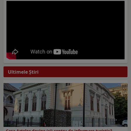
Ultimele Ştiri
Casa Artelor devine (şi) centru de informare turistică.