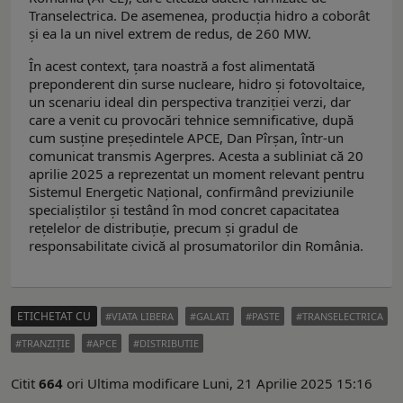
Transelectrica. De asemenea, producția hidro a coborât
și ea la un nivel extrem de redus, de 260 MW.
În acest context, țara noastră a fost alimentată
preponderent din surse nucleare, hidro și fotovoltaice,
un scenariu ideal din perspectiva tranziției verzi, dar
care a venit cu provocări tehnice semnificative, după
cum susține președintele APCE, Dan Pîrșan, într-un
comunicat transmis Agerpres. Acesta a subliniat că 20
aprilie 2025 a reprezentat un moment relevant pentru
Sistemul Energetic Național, confirmând previziunile
specialiștilor și testând în mod concret capacitatea
rețelelor de distribuție, precum și gradul de
responsabilitate civică al prosumatorilor din România.
ETICHETAT CU
VIATA LIBERA
GALATI
PASTE
TRANSELECTRICA
TRANZIŢIE
APCE
DISTRIBUTIE
Citit
664
ori
Ultima modificare Luni, 21 Aprilie 2025 15:16