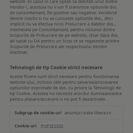
website. In cazul in care optati sa debifati unul dintre
Vendor-i, acestuia nu ii vor fi transmise optiunile dvs.
de consimtamant, fie pozitive sau negative. Vendorul
devine inactiv si nu va cunoaste optiunile dvs., deci
implicit nu va efectua nicio Prelucrare a datelor dvs.,
intemeiata pe Consimtamant, pentru niciunul dintre
Scopurile de Prelucrare de pe website, chiar daca dvs.
ati optat cu DA pentru un Scop ce se regaseste printre
Scopurile de Prelucrare ale respectivului Vendor
inactivat.
Tehnologii de tip Cookie strict necesare
Aceste fisiere sunt strict necesare pentru functionarea
website-ului, inclusiv cele pentru salvarea/procesarea
optiunilor exprimate de dvs. cu privire la Tehnologii de
tip Cookie. Acestea nu necesita acordul dumneavoastra
pentru plasare/accesare si nu pot fi dezactivate.
Tehnologii
anunturi.viata-libera.ro
de
tip
PHPSESSID
Cookie