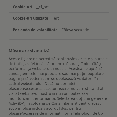
website-
__cf_bm
ului
Terț
Câteva secunde
Măsurare și analiză
Aceste fișiere ne permit să contorizăm vizitele și sursele
de trafic, astfel încât să putem măsura și îmbunătăți
performanța website-ului nostru. Acestea ne ajută să
cunoaștem cele mai populare sau mai puțin populare
pagini și să vedem cum se deplasează vizitatorii în
cadrul website-ului. Dacă nu permiteți
plasarea/accesarea acestor fișiere, nu vom ști când ați
vizitat website-ul nostru și nu vom putea să-i
monitorizăm performanța. Selectarea opțiunii generale
Activ (DA) in coloana de Consimtamant pentru acest
scop implică inclusiv acordul dvs. pentru
plasare/accesare de informații, prin Tehnologii de tip