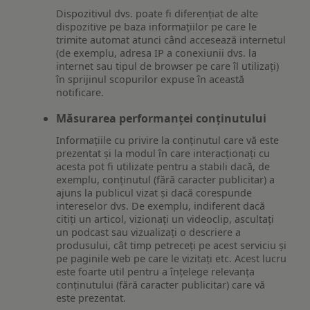
Dispozitivul dvs. poate fi diferențiat de alte
dispozitive pe baza informațiilor pe care le
trimite automat atunci când accesează internetul
(de exemplu, adresa IP a conexiunii dvs. la
internet sau tipul de browser pe care îl utilizați)
în sprijinul scopurilor expuse în această
notificare.
Măsurarea performanței conținutului
Informațiile cu privire la conținutul care vă este
prezentat și la modul în care interacționați cu
acesta pot fi utilizate pentru a stabili dacă, de
exemplu, conținutul (fără caracter publicitar) a
ajuns la publicul vizat și dacă corespunde
intereselor dvs. De exemplu, indiferent dacă
citiți un articol, vizionați un videoclip, ascultați
un podcast sau vizualizați o descriere a
produsului, cât timp petreceți pe acest serviciu și
pe paginile web pe care le vizitați etc. Acest lucru
este foarte util pentru a înțelege relevanța
conținutului (fără caracter publicitar) care vă
este prezentat.