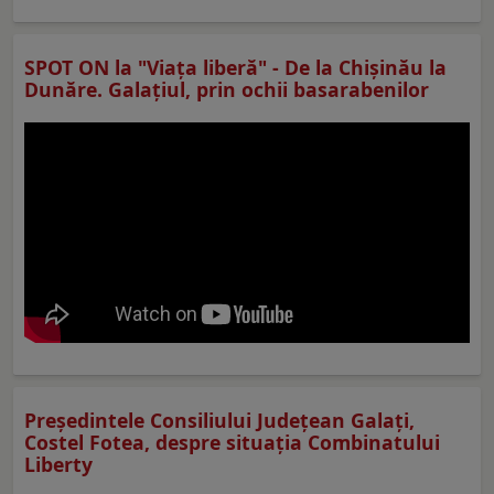
SPOT ON la "Viaţa liberă" - De la Chișinău la
Dunăre. Galațiul, prin ochii basarabenilor
Preşedintele Consiliului Judeţean Galaţi,
Costel Fotea, despre situaţia Combinatului
Liberty