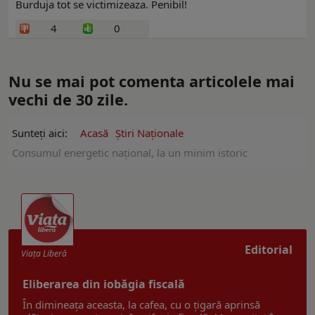
Burduja tot se victimizeaza. Penibil!
4
0
Nu se mai pot comenta articolele mai
vechi de 30 zile.
Sunteți aici:
Acasă
Ştiri Naţionale
Consumul energetic național, la un minim istoric
Editorial
Viaţa Liberă
Eliberarea din iobăgia fiscală
În dimineața aceasta, la cafea, cu o țigară aprinsă