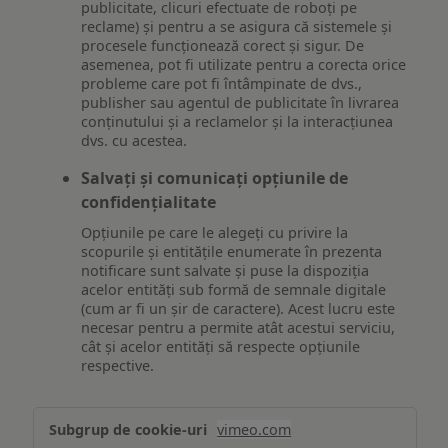
publicitate, clicuri efectuate de roboți pe
reclame) și pentru a se asigura că sistemele și
procesele funcționează corect și sigur. De
asemenea, pot fi utilizate pentru a corecta orice
probleme care pot fi întâmpinate de dvs.,
publisher sau agentul de publicitate în livrarea
conținutului și a reclamelor și la interacțiunea
dvs. cu acestea.
Salvați și comunicați opțiunile de
confidențialitate
Opțiunile pe care le alegeți cu privire la
scopurile și entitățile enumerate în prezenta
notificare sunt salvate și puse la dispoziția
acelor entități sub formă de semnale digitale
(cum ar fi un șir de caractere). Acest lucru este
necesar pentru a permite atât acestui serviciu,
cât și acelor entități să respecte opțiunile
respective.
Asigurarea
vimeo.com
funcționalităților