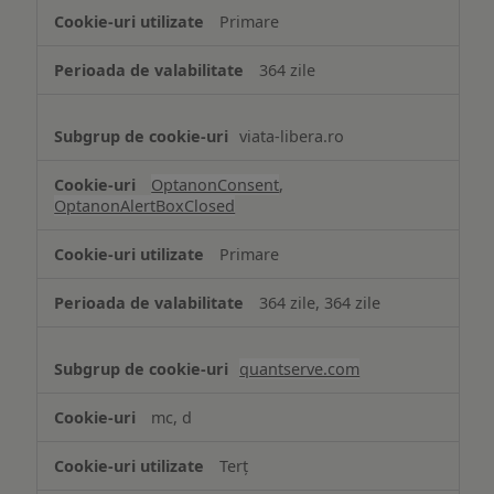
strict
Primare
necesare
364 zile
viata-libera.ro
OptanonConsent
,
OptanonAlertBoxClosed
Primare
364 zile, 364 zile
quantserve.com
mc, d
Terț