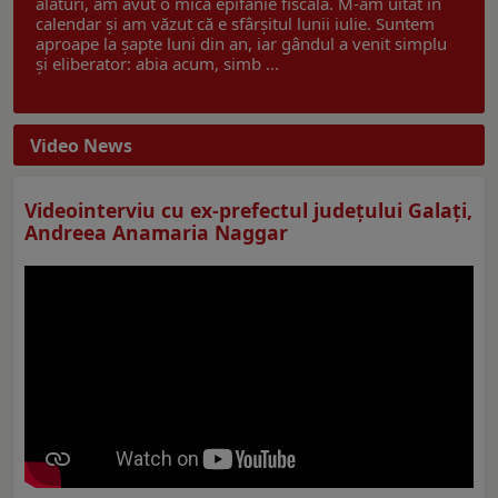
alături, am avut o mică epifanie fiscală. M-am uitat în
calendar și am văzut că e sfârșitul lunii iulie. Suntem
aproape la șapte luni din an, iar gândul a venit simplu
și eliberator: abia acum, simb ...
Video News
Videointerviu cu ex-prefectul judeţului Galaţi,
Andreea Anamaria Naggar