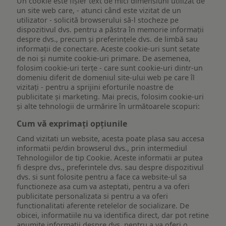
Un cookie este fişier text de mici dimensiuni utilizat de
un site web care, - atunci când este vizitat de un
utilizator - solicită browserului să-l stocheze pe
dispozitivul dvs. pentru a păstra în memorie informații
despre dvs., precum și preferințele dvs. de limbă sau
informații de conectare. Aceste cookie-uri sunt setate
de noi și numite cookie-uri primare. De asemenea,
folosim cookie-uri terțe - care sunt cookie-uri dintr-un
domeniu diferit de domeniul site-ului web pe care îl
vizitați - pentru a sprijini eforturile noastre de
publicitate și marketing. Mai precis, folosim cookie-uri
și alte tehnologii de urmărire în următoarele scopuri:
Cum vă exprimați opțiunile
Cand vizitati un website, acesta poate plasa sau accesa
informatii pe/din browserul dvs., prin intermediul
Tehnologiilor de tip Cookie. Aceste informatii ar putea
fi despre dvs., preferintele dvs. sau despre dispozitivul
dvs. si sunt folosite pentru a face ca website-ul sa
functioneze asa cum va asteptati, pentru a va oferi
publicitate personalizata si pentru a va oferi
functionalitati aferente retelelor de socializare. De
obicei, informatiile nu va identifica direct, dar pot retine
anumite informatii despre dvs. pentru a va oferi o