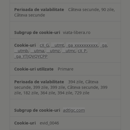
Câteva secunde, 90 zile,
Câteva secunde
viata-libera.ro
cX_G
,
__utmt
,
_ga_xxxxxxxxxx
,
_ga
,
__utmb
,
__utma
,
__utmz
,
__utmc
,
cX_P
,
_ga_YTJQVQYCPP
Primare
394 zile, Câteva
secunde, 399 zile, 399 zile, Câteva secunde, 399
zile, 182 zile, 364 zile, 394 zile, 729 zile
adtlgc.com
evid_0046