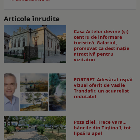
Articole înrudite
Casa Artelor devine (şi)
centru de informare
turistică. Galaţiul,
promovat ca destinaţie
atractivă pentru
vizitatori
PORTRET. Adevărat ospăț
vizual oferit de Vasile
Trandafir, un acuarelist
redutabil
Poza zilei. Trece vara…
băncile din Ţiglina I, tot
lipsă la apel