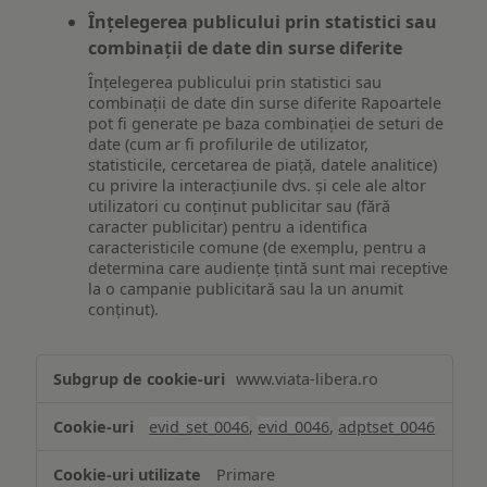
Înțelegerea publicului prin statistici sau
combinații de date din surse diferite
Înțelegerea publicului prin statistici sau
combinații de date din surse diferite Rapoartele
pot fi generate pe baza combinației de seturi de
date (cum ar fi profilurile de utilizator,
statisticile, cercetarea de piață, datele analitice)
cu privire la interacțiunile dvs. și cele ale altor
utilizatori cu conținut publicitar sau (fără
caracter publicitar) pentru a identifica
caracteristicile comune (de exemplu, pentru a
determina care audiențe țintă sunt mai receptive
la o campanie publicitară sau la un anumit
conținut).
Măsurare
www.viata-libera.ro
și
analiză
evid_set_0046
,
evid_0046
,
adptset_0046
Primare