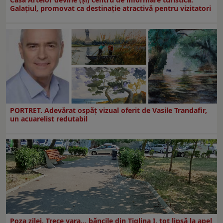
Galaţiul, promovat ca destinaţie atractivă pentru vizitatori
PORTRET. Adevărat ospăț vizual oferit de Vasile Trandafir,
un acuarelist redutabil
Poza zilei. Trece vara… băncile din Ţiglina I, tot lipsă la apel