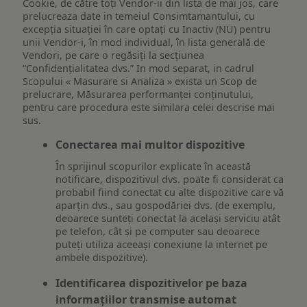
Cookie, de către toți Vendor-ii din lista de mai jos, care
prelucreaza date in temeiul Consimtamantului, cu
excepția situației în care optați cu Inactiv (NU) pentru
unii Vendor-i, în mod individual, în lista generală de
Vendori, pe care o regăsiți la secțiunea
“Confidențialitatea dvs.” In mod separat, in cadrul
Scopului « Masurare si Analiza » exista un Scop de
prelucrare, Măsurarea performanței conținutului,
pentru care procedura este similara celei descrise mai
sus.
Conectarea mai multor dispozitive
În sprijinul scopurilor explicate în această
notificare, dispozitivul dvs. poate fi considerat ca
probabil fiind conectat cu alte dispozitive care vă
aparțin dvs., sau gospodăriei dvs. (de exemplu,
deoarece sunteți conectat la același serviciu atât
pe telefon, cât și pe computer sau deoarece
puteți utiliza aceeași conexiune la internet pe
ambele dispozitive).
Identificarea dispozitivelor pe baza
informațiilor transmise automat