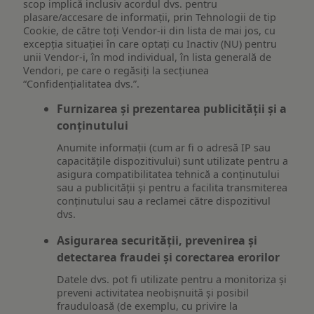
scop implică inclusiv acordul dvs. pentru
plasare/accesare de informații, prin Tehnologii de tip
Cookie, de către toți Vendor-ii din lista de mai jos, cu
excepția situației în care optați cu Inactiv (NU) pentru
unii Vendor-i, în mod individual, în lista generală de
Vendori, pe care o regăsiți la secțiunea
“Confidențialitatea dvs.”.
Furnizarea și prezentarea publicității și a
conținutului
Anumite informații (cum ar fi o adresă IP sau
capacitățile dispozitivului) sunt utilizate pentru a
asigura compatibilitatea tehnică a conținutului
sau a publicității și pentru a facilita transmiterea
conținutului sau a reclamei către dispozitivul
dvs.
Asigurarea securității, prevenirea și
detectarea fraudei și corectarea erorilor
Datele dvs. pot fi utilizate pentru a monitoriza și
preveni activitatea neobișnuită și posibil
frauduloasă (de exemplu, cu privire la