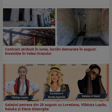
Contract atribuit în iunie, lucrări demarate în august.
Investiţie în Valea Oraşului
Galaţiul petrece din 20 august cu Loredana, Vlăduța Lupău,
Raluka și Elena Gheorghe