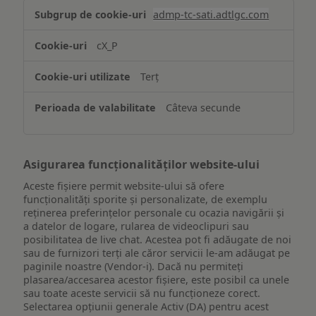
Stocarea
admp-tc-sati.adtlgc.com
și/sau
accesarea
cX_P
informațiilor
de
Terț
pe
un
Câteva secunde
dispozitiv
Asigurarea funcționalităților website-ului
Aceste fișiere permit website-ului să ofere
funcționalități sporite și personalizate, de exemplu
reţinerea preferinţelor personale cu ocazia navigării și
a datelor de logare, rularea de videoclipuri sau
posibilitatea de live chat. Acestea pot fi adăugate de noi
sau de furnizori terți ale căror servicii le-am adăugat pe
paginile noastre (Vendor-i). Dacă nu permiteți
plasarea/accesarea acestor fișiere, este posibil ca unele
sau toate aceste servicii să nu funcționeze corect.
Selectarea opțiunii generale Activ (DA) pentru acest