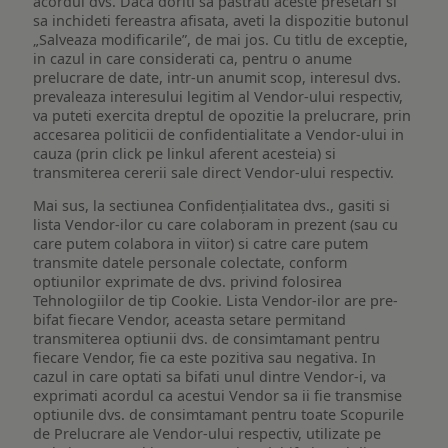
acordul dvs. Daca doriti sa pastrati aceste presetari si
sa inchideti fereastra afisata, aveti la dispozitie butonul
„Salveaza modificarile”, de mai jos. Cu titlu de exceptie,
in cazul in care considerati ca, pentru o anume
prelucrare de date, intr-un anumit scop, interesul dvs.
prevaleaza interesului legitim al Vendor-ului respectiv,
va puteti exercita dreptul de opozitie la prelucrare, prin
accesarea politicii de confidentialitate a Vendor-ului in
cauza (prin click pe linkul aferent acesteia) si
transmiterea cererii sale direct Vendor-ului respectiv.
Mai sus, la sectiunea Confidențialitatea dvs., gasiti si
lista Vendor-ilor cu care colaboram in prezent (sau cu
care putem colabora in viitor) si catre care putem
transmite datele personale colectate, conform
optiunilor exprimate de dvs. privind folosirea
Tehnologiilor de tip Cookie. Lista Vendor-ilor are pre-
bifat fiecare Vendor, aceasta setare permitand
transmiterea optiunii dvs. de consimtamant pentru
fiecare Vendor, fie ca este pozitiva sau negativa. In
cazul in care optati sa bifati unul dintre Vendor-i, va
exprimati acordul ca acestui Vendor sa ii fie transmise
optiunile dvs. de consimtamant pentru toate Scopurile
de Prelucrare ale Vendor-ului respectiv, utilizate pe