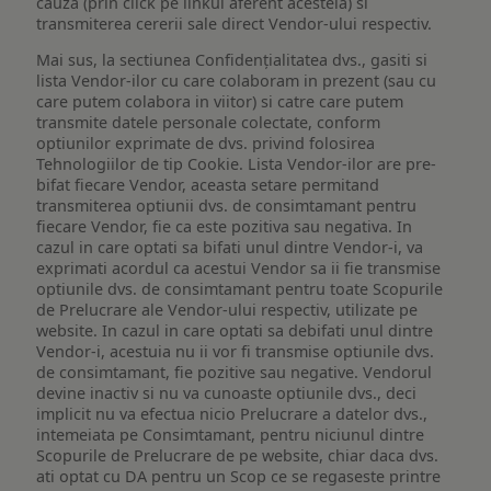
cauza (prin click pe linkul aferent acesteia) si
transmiterea cererii sale direct Vendor-ului respectiv.
Mai sus, la sectiunea Confidențialitatea dvs., gasiti si
lista Vendor-ilor cu care colaboram in prezent (sau cu
care putem colabora in viitor) si catre care putem
transmite datele personale colectate, conform
optiunilor exprimate de dvs. privind folosirea
Tehnologiilor de tip Cookie. Lista Vendor-ilor are pre-
bifat fiecare Vendor, aceasta setare permitand
transmiterea optiunii dvs. de consimtamant pentru
fiecare Vendor, fie ca este pozitiva sau negativa. In
cazul in care optati sa bifati unul dintre Vendor-i, va
exprimati acordul ca acestui Vendor sa ii fie transmise
optiunile dvs. de consimtamant pentru toate Scopurile
de Prelucrare ale Vendor-ului respectiv, utilizate pe
website. In cazul in care optati sa debifati unul dintre
Vendor-i, acestuia nu ii vor fi transmise optiunile dvs.
de consimtamant, fie pozitive sau negative. Vendorul
devine inactiv si nu va cunoaste optiunile dvs., deci
implicit nu va efectua nicio Prelucrare a datelor dvs.,
intemeiata pe Consimtamant, pentru niciunul dintre
Scopurile de Prelucrare de pe website, chiar daca dvs.
ati optat cu DA pentru un Scop ce se regaseste printre