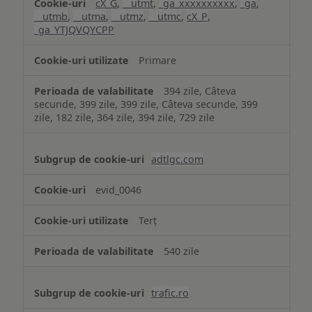
cX_G
,
__utmt
,
_ga_xxxxxxxxxx
,
_ga
,
__utmb
,
__utma
,
__utmz
,
__utmc
,
cX_P
,
_ga_YTJQVQYCPP
Primare
394 zile, Câteva
secunde, 399 zile, 399 zile, Câteva secunde, 399
zile, 182 zile, 364 zile, 394 zile, 729 zile
adtlgc.com
evid_0046
Terț
540 zile
trafic.ro