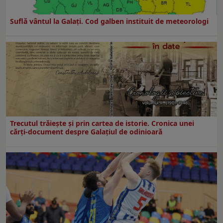
Suflă vântul la Galaţi. Cod galben instituit de meteorologi
Trecutul trăiește și prin cartea de istorie. Cronica unei
cărți-document despre Galațiul de odinioară