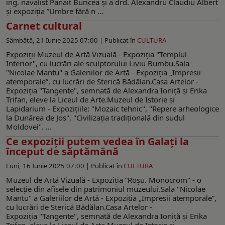
ing. navalist Panait Buricea şi a drd. Alexandru Claudiu Albert
și expoziția ”Umbre fără n ...
Carnet cultural
Sâmbătă, 21 Iunie 2025 07:00 |
Publicat în
CULTURA
Expoziţii Muzeul de Artă Vizuală - Expoziţia "Templul
Interior", cu lucrări ale sculptorului Liviu Bumbu.Sala
"Nicolae Mantu" a Galeriilor de Artă - Expoziția „Impresii
atemporale”, cu lucrări de Sterică Bădălan.Casa Artelor -
Expoziţia "Tangente", semnată de Alexandra Ioniță și Erika
Trifan, eleve la Liceul de Arte.Muzeul de Istorie şi
Lapidarium - Expoziţiile: "Mozaic tehnic", "Repere arheologice
la Dunărea de Jos", "Civilizația tradițională din sudul
Moldovei". ...
Ce expoziții putem vedea în Galați la
început de săptămână
Luni, 16 Iunie 2025 07:00 |
Publicat în
CULTURA
Muzeul de Artă Vizuală - Expoziţia ”Roşu. Monocrom" - o
selecţie din afişele din patrimoniul muzeului.Sala "Nicolae
Mantu" a Galeriilor de Artă - Expoziția „Impresii atemporale”,
cu lucrări de Sterică Bădălan.Casa Artelor -
Expoziţia "Tangente", semnată de Alexandra Ioniță și Erika
Trifan, eleve la Liceul de Arte.Muzeul de Istorie şi