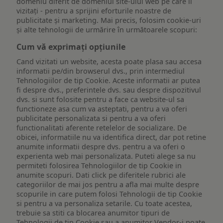
domeniu diferit de domeniul site-ului web pe care îl
vizitați - pentru a sprijini eforturile noastre de
publicitate și marketing. Mai precis, folosim cookie-uri
și alte tehnologii de urmărire în următoarele scopuri:
Cum vă exprimați opțiunile
Cand vizitati un website, acesta poate plasa sau accesa
informatii pe/din browserul dvs., prin intermediul
Tehnologiilor de tip Cookie. Aceste informatii ar putea
fi despre dvs., preferintele dvs. sau despre dispozitivul
dvs. si sunt folosite pentru a face ca website-ul sa
functioneze asa cum va asteptati, pentru a va oferi
publicitate personalizata si pentru a va oferi
functionalitati aferente retelelor de socializare. De
obicei, informatiile nu va identifica direct, dar pot retine
anumite informatii despre dvs. pentru a va oferi o
experienta web mai personalizata. Puteti alege sa nu
permiteti folosirea Tehnologiilor de tip Cookie in
anumite scopuri. Dati click pe diferitele rubrici ale
categoriilor de mai jos pentru a afla mai multe despre
scopurile in care putem folosi Tehnologii de tip Cookie
si pentru a va personaliza setarile. Cu toate acestea,
trebuie sa stiti ca blocarea anumitor tipuri de
Tehnologii de tip Cookie sau a anumitor Vendor-i poate