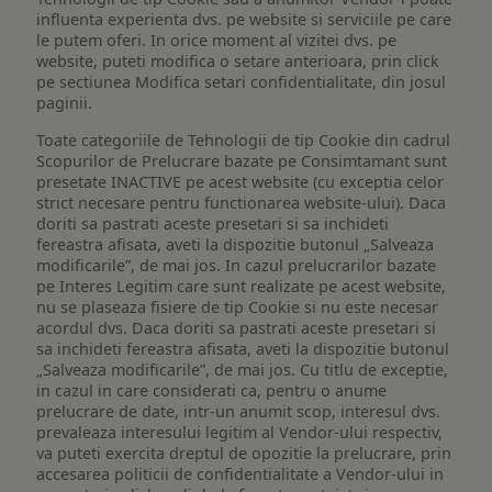
influenta experienta dvs. pe website si serviciile pe care
le putem oferi. In orice moment al vizitei dvs. pe
website, puteti modifica o setare anterioara, prin click
pe sectiunea Modifica setari confidentialitate, din josul
paginii.
Toate categoriile de Tehnologii de tip Cookie din cadrul
Scopurilor de Prelucrare bazate pe Consimtamant sunt
presetate INACTIVE pe acest website (cu exceptia celor
strict necesare pentru functionarea website-ului). Daca
doriti sa pastrati aceste presetari si sa inchideti
fereastra afisata, aveti la dispozitie butonul „Salveaza
modificarile”, de mai jos. In cazul prelucrarilor bazate
pe Interes Legitim care sunt realizate pe acest website,
nu se plaseaza fisiere de tip Cookie si nu este necesar
acordul dvs. Daca doriti sa pastrati aceste presetari si
sa inchideti fereastra afisata, aveti la dispozitie butonul
„Salveaza modificarile”, de mai jos. Cu titlu de exceptie,
in cazul in care considerati ca, pentru o anume
prelucrare de date, intr-un anumit scop, interesul dvs.
prevaleaza interesului legitim al Vendor-ului respectiv,
va puteti exercita dreptul de opozitie la prelucrare, prin
accesarea politicii de confidentialitate a Vendor-ului in