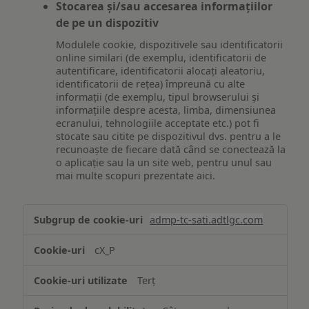
Stocarea și/sau accesarea informațiilor
de pe un dispozitiv
Modulele cookie, dispozitivele sau identificatorii
online similari (de exemplu, identificatorii de
autentificare, identificatorii alocați aleatoriu,
identificatorii de rețea) împreună cu alte
informații (de exemplu, tipul browserului și
informațiile despre acesta, limba, dimensiunea
ecranului, tehnologiile acceptate etc.) pot fi
stocate sau citite pe dispozitivul dvs. pentru a le
recunoaște de fiecare dată când se conectează la
o aplicație sau la un site web, pentru unul sau
mai multe scopuri prezentate aici.
Stocarea
admp-tc-sati.adtlgc.com
și/sau
accesarea
cX_P
informațiilor
de
Terț
pe
un