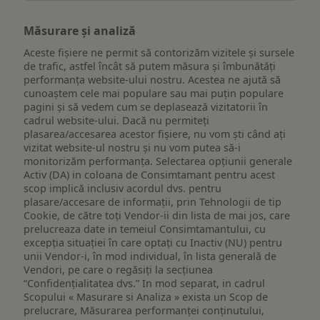
Măsurare și analiză
Aceste fișiere ne permit să contorizăm vizitele și sursele
de trafic, astfel încât să putem măsura și îmbunătăți
performanța website-ului nostru. Acestea ne ajută să
cunoaștem cele mai populare sau mai puțin populare
pagini și să vedem cum se deplasează vizitatorii în
cadrul website-ului. Dacă nu permiteți
plasarea/accesarea acestor fișiere, nu vom ști când ați
vizitat website-ul nostru și nu vom putea să-i
monitorizăm performanța. Selectarea opțiunii generale
Activ (DA) in coloana de Consimtamant pentru acest
scop implică inclusiv acordul dvs. pentru
plasare/accesare de informații, prin Tehnologii de tip
Cookie, de către toți Vendor-ii din lista de mai jos, care
prelucreaza date in temeiul Consimtamantului, cu
excepția situației în care optați cu Inactiv (NU) pentru
unii Vendor-i, în mod individual, în lista generală de
Vendori, pe care o regăsiți la secțiunea
“Confidențialitatea dvs.” In mod separat, in cadrul
Scopului « Masurare si Analiza » exista un Scop de
prelucrare, Măsurarea performanței conținutului,