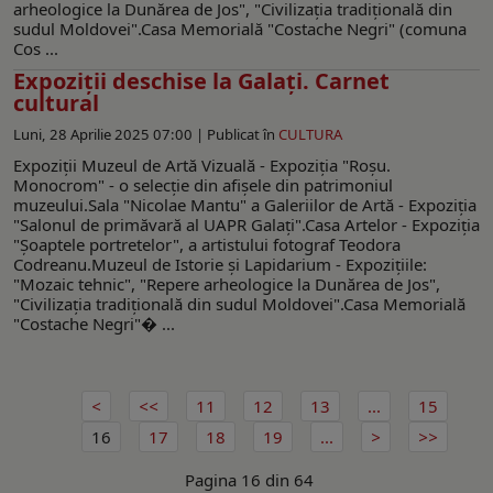
arheologice la Dunărea de Jos", "Civilizația tradițională din
sudul Moldovei".Casa Memorială "Costache Negri" (comuna
Cos ...
Expoziţii deschise la Galaţi. Carnet
cultural
Luni, 28 Aprilie 2025 07:00 |
Publicat în
CULTURA
Expoziții Muzeul de Artă Vizuală - Expoziţia "Roşu.
Monocrom" - o selecţie din afişele din patrimoniul
muzeului.Sala "Nicolae Mantu" a Galeriilor de Artă - Expoziţia
"Salonul de primăvară al UAPR Galaţi".Casa Artelor - Expoziţia
"Şoaptele portretelor", a artistului fotograf Teodora
Codreanu.Muzeul de Istorie şi Lapidarium - Expoziţiile:
"Mozaic tehnic", "Repere arheologice la Dunărea de Jos",
"Civilizația tradițională din sudul Moldovei".Casa Memorială
"Costache Negri"� ...
11
12
13
...
15
16
17
18
19
...
Pagina 16 din 64