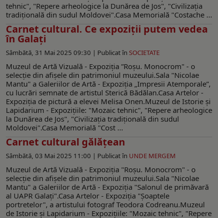
tehnic", "Repere arheologice la Dunărea de Jos", "Civilizația
tradițională din sudul Moldovei".Casa Memorială "Costache ...
Carnet cultural. Ce expoziţii putem vedea
în Galaţi
Sâmbătă, 31 Mai 2025 09:30 |
Publicat în
SOCIETATE
Muzeul de Artă Vizuală - Expoziţia ”Roşu. Monocrom" - o
selecţie din afişele din patrimoniul muzeului.Sala "Nicolae
Mantu" a Galeriilor de Artă - Expoziția „Impresii Atemporale”,
cu lucrări semnate de artistul Sterică Bădălan.Casa Artelor -
Expoziţia de pictură a elevei Melisa Onen.Muzeul de Istorie şi
Lapidarium - Expoziţiile: "Mozaic tehnic", "Repere arheologice
la Dunărea de Jos", "Civilizația tradițională din sudul
Moldovei".Casa Memorială "Cost ...
Carnet cultural gălăţean
Sâmbătă, 03 Mai 2025 11:00 |
Publicat în
UNDE MERGEM
Muzeul de Artă Vizuală - Expoziţia "Roşu. Monocrom" - o
selecţie din afişele din patrimoniul muzeului.Sala "Nicolae
Mantu" a Galeriilor de Artă - Expoziţia "Salonul de primăvară
al UAPR Galaţi".Casa Artelor - Expoziţia "Şoaptele
portretelor", a artistului fotograf Teodora Codreanu.Muzeul
de Istorie şi Lapidarium - Expoziţiile: "Mozaic tehnic", "Repere