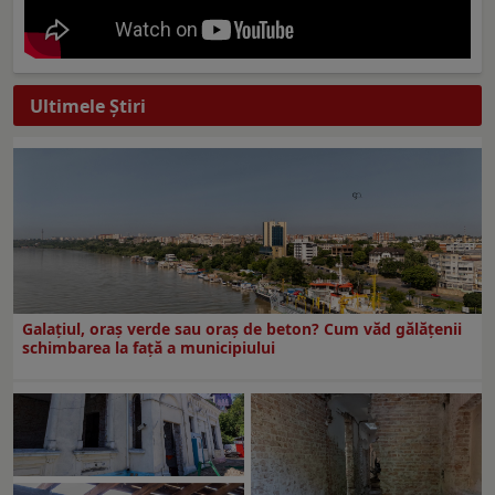
Ultimele Ştiri
Galațiul, oraș verde sau oraș de beton? Cum văd gălățenii
schimbarea la față a municipiului