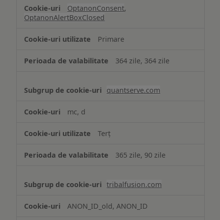
OptanonConsent
,
OptanonAlertBoxClosed
Primare
364 zile, 364 zile
quantserve.com
mc, d
Terț
365 zile, 90 zile
tribalfusion.com
ANON_ID_old, ANON_ID