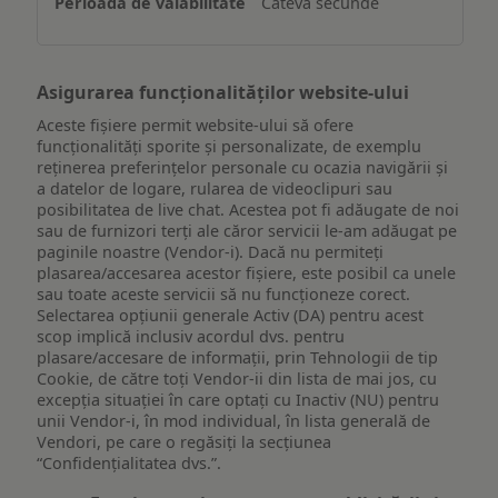
Câteva secunde
dispozitiv
Asigurarea funcționalităților website-ului
Aceste fișiere permit website-ului să ofere
funcționalități sporite și personalizate, de exemplu
reţinerea preferinţelor personale cu ocazia navigării și
a datelor de logare, rularea de videoclipuri sau
posibilitatea de live chat. Acestea pot fi adăugate de noi
sau de furnizori terți ale căror servicii le-am adăugat pe
paginile noastre (Vendor-i). Dacă nu permiteți
plasarea/accesarea acestor fișiere, este posibil ca unele
sau toate aceste servicii să nu funcționeze corect.
Selectarea opțiunii generale Activ (DA) pentru acest
scop implică inclusiv acordul dvs. pentru
plasare/accesare de informații, prin Tehnologii de tip
Cookie, de către toți Vendor-ii din lista de mai jos, cu
excepția situației în care optați cu Inactiv (NU) pentru
unii Vendor-i, în mod individual, în lista generală de
Vendori, pe care o regăsiți la secțiunea
“Confidențialitatea dvs.”.