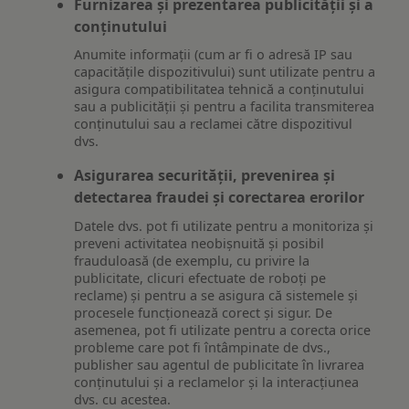
Furnizarea și prezentarea publicității și a
conținutului
Anumite informații (cum ar fi o adresă IP sau
capacitățile dispozitivului) sunt utilizate pentru a
asigura compatibilitatea tehnică a conținutului
sau a publicității și pentru a facilita transmiterea
conținutului sau a reclamei către dispozitivul
dvs.
Asigurarea securității, prevenirea și
detectarea fraudei și corectarea erorilor
Datele dvs. pot fi utilizate pentru a monitoriza și
preveni activitatea neobișnuită și posibil
frauduloasă (de exemplu, cu privire la
publicitate, clicuri efectuate de roboți pe
reclame) și pentru a se asigura că sistemele și
procesele funcționează corect și sigur. De
asemenea, pot fi utilizate pentru a corecta orice
probleme care pot fi întâmpinate de dvs.,
publisher sau agentul de publicitate în livrarea
conținutului și a reclamelor și la interacțiunea
dvs. cu acestea.