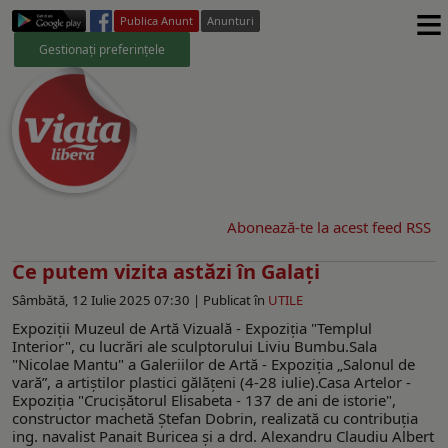
≡
Publica Anunt
Anunturi
Gestionați preferințele
Abonează-te la acest feed RSS
Ce putem vizita astăzi în Galați
Sâmbătă, 12 Iulie 2025 07:30 |
Publicat în
UTILE
Expoziţii Muzeul de Artă Vizuală - Expoziţia "Templul
Interior", cu lucrări ale sculptorului Liviu Bumbu.Sala
"Nicolae Mantu" a Galeriilor de Artă - Expoziția „Salonul de
vară”, a artiştilor plastici gălăţeni (4-28 iulie).Casa Artelor -
Expoziţia "Crucişătorul Elisabeta - 137 de ani de istorie",
constructor machetă Ştefan Dobrin, realizată cu contribuţia
ing. navalist Panait Buricea şi a drd. Alexandru Claudiu Albert