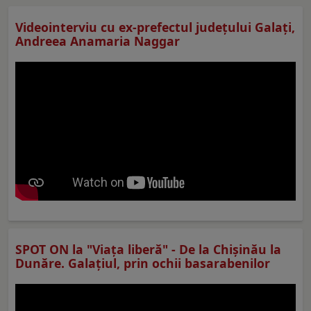
Videointerviu cu ex-prefectul judeţului Galaţi,
Andreea Anamaria Naggar
SPOT ON la "Viaţa liberă" - De la Chișinău la
Dunăre. Galațiul, prin ochii basarabenilor