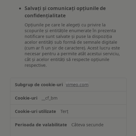
Salvați și comunicați opțiunile de
confidențialitate
Opțiunile pe care le alegeți cu privire la
scopurile și entitățile enumerate în prezenta
notificare sunt salvate și puse la dispoziția
acelor entități sub formă de semnale digitale
(cum ar fi un șir de caractere). Acest lucru este
necesar pentru a permite atât acestui serviciu,
cât și acelor entități să respecte opțiunile
respective.
Asigurarea
vimeo.com
funcționalităților
website-
__cf_bm
ului
Terț
Câteva secunde