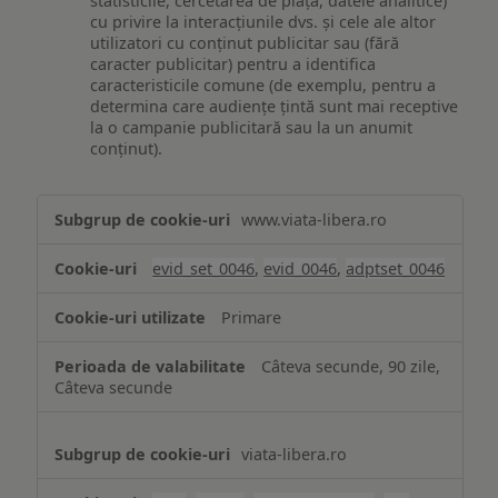
statisticile, cercetarea de piață, datele analitice)
cu privire la interacțiunile dvs. și cele ale altor
utilizatori cu conținut publicitar sau (fără
caracter publicitar) pentru a identifica
caracteristicile comune (de exemplu, pentru a
determina care audiențe țintă sunt mai receptive
la o campanie publicitară sau la un anumit
conținut).
Măsurare
www.viata-libera.ro
și
analiză
evid_set_0046
,
evid_0046
,
adptset_0046
Primare
Câteva secunde, 90 zile,
Câteva secunde
viata-libera.ro