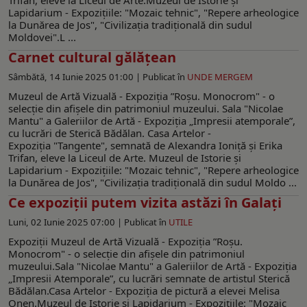
Lapidarium - Expoziţiile: "Mozaic tehnic", "Repere arheologice
la Dunărea de Jos", "Civilizația tradițională din sudul
Moldovei".L ...
Carnet cultural gălăţean
Sâmbătă, 14 Iunie 2025 01:00 |
Publicat în
UNDE MERGEM
Muzeul de Artă Vizuală - Expoziţia ”Roşu. Monocrom" - o
selecţie din afişele din patrimoniul muzeului. Sala "Nicolae
Mantu" a Galeriilor de Artă - Expoziția „Impresii atemporale”,
cu lucrări de Sterică Bădălan. Casa Artelor -
Expoziţia "Tangente", semnată de Alexandra Ioniță și Erika
Trifan, eleve la Liceul de Arte. Muzeul de Istorie şi
Lapidarium - Expoziţiile: "Mozaic tehnic", "Repere arheologice
la Dunărea de Jos", "Civilizația tradițională din sudul Moldo ...
Ce expoziții putem vizita astăzi în Galați
Luni, 02 Iunie 2025 07:00 |
Publicat în
UTILE
Expoziţii Muzeul de Artă Vizuală - Expoziţia ”Roşu.
Monocrom" - o selecţie din afişele din patrimoniul
muzeului.Sala "Nicolae Mantu" a Galeriilor de Artă - Expoziția
„Impresii Atemporale”, cu lucrări semnate de artistul Sterică
Bădălan.Casa Artelor - Expoziţia de pictură a elevei Melisa
Onen.Muzeul de Istorie şi Lapidarium - Expoziţiile: "Mozaic