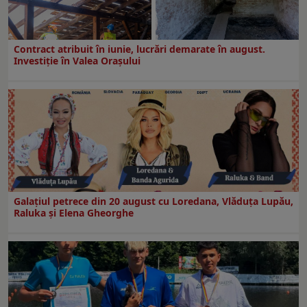
Contract atribuit în iunie, lucrări demarate în august.
Investiţie în Valea Oraşului
Galaţiul petrece din 20 august cu Loredana, Vlăduța Lupău,
Raluka și Elena Gheorghe