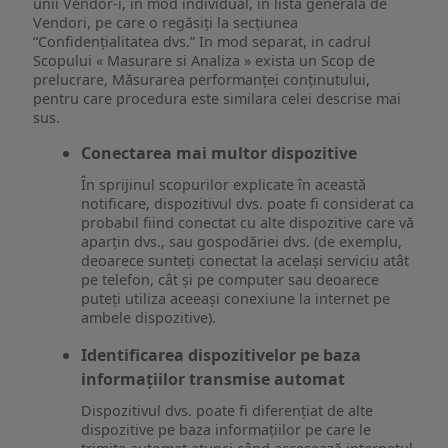
unii Vendor-i, în mod individual, în lista generală de
Vendori, pe care o regăsiți la secțiunea
“Confidențialitatea dvs.” In mod separat, in cadrul
Scopului « Masurare si Analiza » exista un Scop de
prelucrare, Măsurarea performanței conținutului,
pentru care procedura este similara celei descrise mai
sus.
Conectarea mai multor dispozitive
În sprijinul scopurilor explicate în această
notificare, dispozitivul dvs. poate fi considerat ca
probabil fiind conectat cu alte dispozitive care vă
aparțin dvs., sau gospodăriei dvs. (de exemplu,
deoarece sunteți conectat la același serviciu atât
pe telefon, cât și pe computer sau deoarece
puteți utiliza aceeași conexiune la internet pe
ambele dispozitive).
Identificarea dispozitivelor pe baza
informațiilor transmise automat
Dispozitivul dvs. poate fi diferențiat de alte
dispozitive pe baza informațiilor pe care le