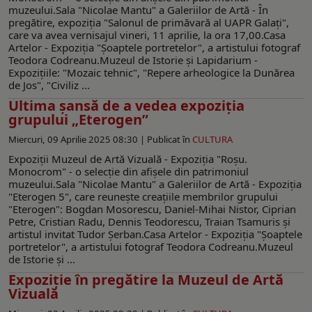
muzeului.Sala "Nicolae Mantu" a Galeriilor de Artă - În
pregătire, expoziţia "Salonul de primăvară al UAPR Galaţi",
care va avea vernisajul vineri, 11 aprilie, la ora 17,00.Casa
Artelor - Expoziţia "Şoaptele portretelor", a artistului fotograf
Teodora Codreanu.Muzeul de Istorie şi Lapidarium -
Expoziţiile: "Mozaic tehnic", "Repere arheologice la Dunărea
de Jos", "Civiliz ...
Ultima şansă de a vedea expoziția
grupului „Eterogen”
Miercuri, 09 Aprilie 2025 08:30 |
Publicat în
CULTURA
Expoziţii Muzeul de Artă Vizuală - Expoziţia "Roşu.
Monocrom" - o selecţie din afişele din patrimoniul
muzeului.Sala "Nicolae Mantu" a Galeriilor de Artă - Expoziția
"Eterogen 5", care reunește creațiile membrilor grupului
"Eterogen": Bogdan Mosorescu, Daniel-Mihai Nistor, Ciprian
Petre, Cristian Radu, Dennis Teodorescu, Traian Tsamuris și
artistul invitat Tudor Șerban.Casa Artelor - Expoziţia "Şoaptele
portretelor", a artistului fotograf Teodora Codreanu.Muzeul
de Istorie şi ...
Expoziție în pregătire la Muzeul de Artă
Vizuală