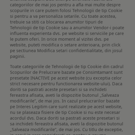
categoriilor de mai jos pentru a afla mai multe despre
scopurile in care putem folosi Tehnologii de tip Cookie
si pentru a va personaliza setarile. Cu toate acestea,
trebuie sa stiti ca blocarea anumitor tipuri de
Tehnologii de tip Cookie sau a anumitor Vendor-i poate
influenta experienta dvs. pe website si serviciile pe care
le putem oferi. In orice moment al vizitei dvs. pe
website, puteti modifica o setare anterioara, prin click
pe sectiunea Modifica setari confidentialitate, din josul
paginii.
Toate categoriile de Tehnologii de tip Cookie din cadrul
Scopurilor de Prelucrare bazate pe Consimtamant sunt
presetate INACTIVE pe acest website (cu exceptia celor
strict necesare pentru functionarea website-ului). Daca
doriti sa pastrati aceste presetari si sa inchideti
fereastra afisata, aveti la dispozitie butonul „Salveaza
modificarile”, de mai jos. In cazul prelucrarilor bazate
pe Interes Legitim care sunt realizate pe acest website,
nu se plaseaza fisiere de tip Cookie si nu este necesar
acordul dvs. Daca doriti sa pastrati aceste presetari si
sa inchideti fereastra afisata, aveti la dispozitie butonul
„Salveaza modificarile”, de mai jos. Cu titlu de exceptie,