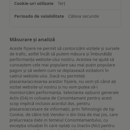
Terț
Câteva secunde
Măsurare și analiză
Aceste fișiere ne permit să contorizăm vizitele și sursele
de trafic, astfel încât să putem măsura și îmbunătăți
performanța website-ului nostru. Acestea ne ajută să
cunoaștem cele mai populare sau mai puțin populare
pagini și să vedem cum se deplasează vizitatorii în
cadrul website-ului. Dacă nu permiteți
plasarea/accesarea acestor fișiere, nu vom ști când ați
vizitat website-ul nostru și nu vom putea să-i
monitorizăm performanța. Selectarea opțiunii generale
Activ (DA) in coloana de Consimtamant pentru acest
scop implică inclusiv acordul dvs. pentru
plasare/accesare de informații, prin Tehnologii de tip
Cookie, de către toți Vendor-ii din lista de mai jos, care
prelucreaza date in temeiul Consimtamantului, cu
excepția situației în care optați cu Inactiv (NU) pentru