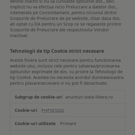
devine inactiv si nu va cunoaste optiunile dvs., deci
implicit nu va efectua nicio Prelucrare a datelor dvs.,
intemeiata pe Consimtamant, pentru niciunul dintre
Scopurile de Prelucrare de pe website, chiar daca dvs.
ati optat cu DA pentru un Scop ce se regaseste printre
Scopurile de Prelucrare ale respectivului Vendor
inactivat.
Tehnologii de tip Cookie strict necesare
Aceste fisiere sunt strict necesare pentru functionarea
website-ului, inclusiv cele pentru salvarea/procesarea
optiunilor exprimate de dvs. cu privire la Tehnologii de
tip Cookie. Acestea nu necesita acordul dumneavoastra
pentru plasare/accesare si nu pot fi dezactivate.
Tehnologii
anunturi.viata-libera.ro
de
tip
PHPSESSID
Cookie
strict
Primare
necesare