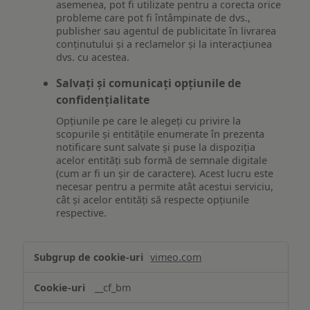
asemenea, pot fi utilizate pentru a corecta orice
probleme care pot fi întâmpinate de dvs.,
publisher sau agentul de publicitate în livrarea
conținutului și a reclamelor și la interacțiunea
dvs. cu acestea.
Salvați și comunicați opțiunile de
confidențialitate
Opțiunile pe care le alegeți cu privire la
scopurile și entitățile enumerate în prezenta
notificare sunt salvate și puse la dispoziția
acelor entități sub formă de semnale digitale
(cum ar fi un șir de caractere). Acest lucru este
necesar pentru a permite atât acestui serviciu,
cât și acelor entități să respecte opțiunile
respective.
Asigurarea
vimeo.com
funcționalităților
website-
__cf_bm
ului