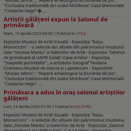
"Civilizația tradițională din sudul Moldovei".Casa Memorială
"Costache Negri"� ...
Artiştii gălăţeni expun la Salonul de
primăvară
Marți, 15 Aprilie 2025 08:00 |
Publicat în
UTILE
Expoziții Muzeul de Artă Vizuală - Expoziţia "Roşu.
Monocrom" - o selecţie din afişele din patrimoniul muzeului.
Sala "Nicolae Mantu" a Galeriilor de Artă - Expoziţia "Salonul
de primăvară al UAPR Galaţi".Casa Artelor - Expoziţia
"Şoaptele portretelor", a artistului fotograf Teodora
Codreanu.Muzeul de Istorie şi Lapidarium - Expoziţiile:
"Mozaic tehnic", "Repere arheologice la Dunărea de Jos",
"Civilizația tradițională din sudul Moldovei".Casa Memorială
"Costache Negri" ...
Primăvara a adus în oraş salonul artiştilor
gălăţeni
Luni, 14 Aprilie 2025 07:30 |
Publicat în
CULTURA
Expoziții Muzeul de Artă Vizuală - Expoziţia "Roşu.
Monocrom" - o selecţie din afişele din patrimoniul muzeului.
Sala „Nicolae Mantu” a Galeriilor de Artă - Expoziţia „Salonul
de primăvară al UAPR Galaţi”. Casa Artelor - Expoziţia