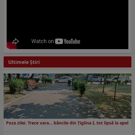
Ultimele Ştiri
Poza zilei. Trece vara… băncile din Ţiglina I, tot lipsă la apel