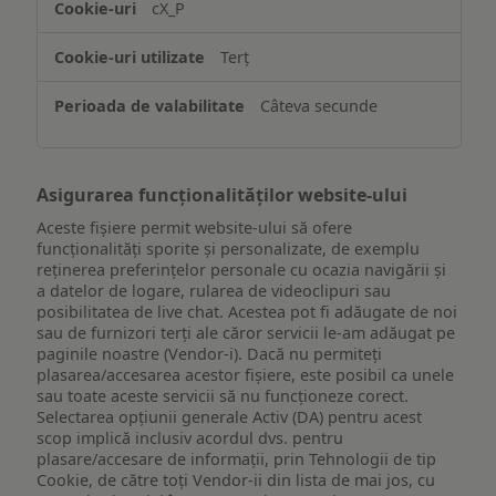
cX_P
informațiilor
de
Terț
pe
un
Câteva secunde
dispozitiv
Asigurarea funcționalităților website-ului
Aceste fișiere permit website-ului să ofere
funcționalități sporite și personalizate, de exemplu
reţinerea preferinţelor personale cu ocazia navigării și
a datelor de logare, rularea de videoclipuri sau
posibilitatea de live chat. Acestea pot fi adăugate de noi
sau de furnizori terți ale căror servicii le-am adăugat pe
paginile noastre (Vendor-i). Dacă nu permiteți
plasarea/accesarea acestor fișiere, este posibil ca unele
sau toate aceste servicii să nu funcționeze corect.
Selectarea opțiunii generale Activ (DA) pentru acest
scop implică inclusiv acordul dvs. pentru
plasare/accesare de informații, prin Tehnologii de tip
Cookie, de către toți Vendor-ii din lista de mai jos, cu