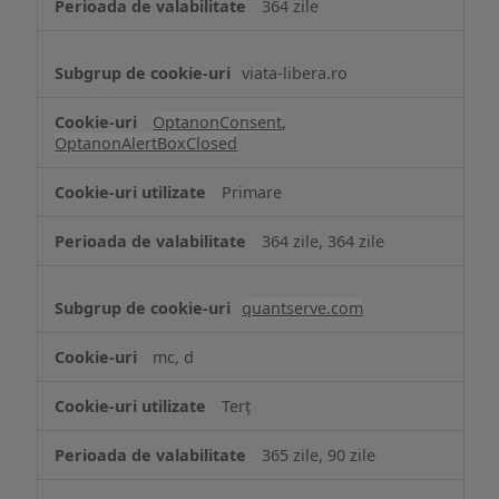
364 zile
viata-libera.ro
OptanonConsent
,
OptanonAlertBoxClosed
Primare
364 zile, 364 zile
quantserve.com
mc, d
Terț
365 zile, 90 zile