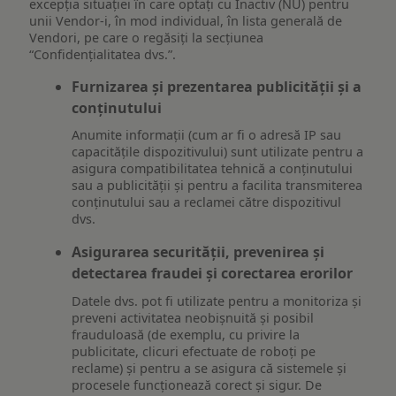
excepția situației în care optați cu Inactiv (NU) pentru
unii Vendor-i, în mod individual, în lista generală de
Vendori, pe care o regăsiți la secțiunea
“Confidențialitatea dvs.”.
Furnizarea și prezentarea publicității și a
conținutului
Anumite informații (cum ar fi o adresă IP sau
capacitățile dispozitivului) sunt utilizate pentru a
asigura compatibilitatea tehnică a conținutului
sau a publicității și pentru a facilita transmiterea
conținutului sau a reclamei către dispozitivul
dvs.
Asigurarea securității, prevenirea și
detectarea fraudei și corectarea erorilor
Datele dvs. pot fi utilizate pentru a monitoriza și
preveni activitatea neobișnuită și posibil
frauduloasă (de exemplu, cu privire la
publicitate, clicuri efectuate de roboți pe
reclame) și pentru a se asigura că sistemele și
procesele funcționează corect și sigur. De