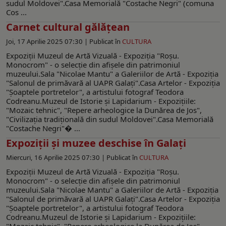
sudul Moldovei".Casa Memorială "Costache Negri" (comuna
Cos ...
Carnet cultural gălăţean
Joi, 17 Aprilie 2025 07:30 |
Publicat în
CULTURA
Expoziții Muzeul de Artă Vizuală - Expoziţia "Roşu.
Monocrom" - o selecţie din afişele din patrimoniul
muzeului.Sala "Nicolae Mantu" a Galeriilor de Artă - Expoziţia
"Salonul de primăvară al UAPR Galaţi".Casa Artelor - Expoziţia
"Şoaptele portretelor", a artistului fotograf Teodora
Codreanu.Muzeul de Istorie şi Lapidarium - Expoziţiile:
"Mozaic tehnic", "Repere arheologice la Dunărea de Jos",
"Civilizația tradițională din sudul Moldovei".Casa Memorială
"Costache Negri"� ...
Expoziții şi muzee deschise în Galaţi
Miercuri, 16 Aprilie 2025 07:30 |
Publicat în
CULTURA
Expoziţii Muzeul de Artă Vizuală - Expoziţia "Roşu.
Monocrom" - o selecţie din afişele din patrimoniul
muzeului.Sala "Nicolae Mantu" a Galeriilor de Artă - Expoziţia
"Salonul de primăvară al UAPR Galaţi".Casa Artelor - Expoziţia
"Şoaptele portretelor", a artistului fotograf Teodora
Codreanu.Muzeul de Istorie şi Lapidarium - Expoziţiile:
"Mozaic tehnic", "Repere arheologice la Dunărea de Jos",