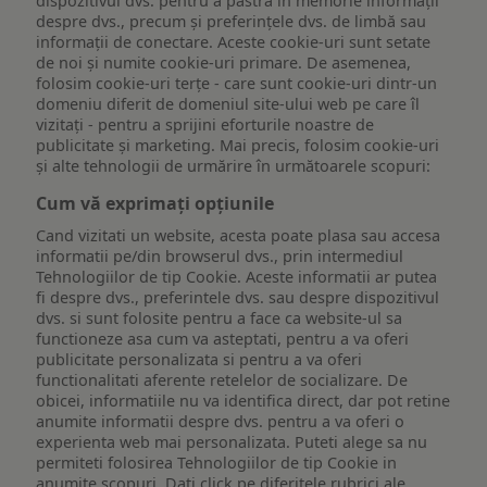
dispozitivul dvs. pentru a păstra în memorie informații
despre dvs., precum și preferințele dvs. de limbă sau
informații de conectare. Aceste cookie-uri sunt setate
de noi și numite cookie-uri primare. De asemenea,
folosim cookie-uri terțe - care sunt cookie-uri dintr-un
domeniu diferit de domeniul site-ului web pe care îl
vizitați - pentru a sprijini eforturile noastre de
publicitate și marketing. Mai precis, folosim cookie-uri
și alte tehnologii de urmărire în următoarele scopuri:
Cum vă exprimați opțiunile
Cand vizitati un website, acesta poate plasa sau accesa
informatii pe/din browserul dvs., prin intermediul
Tehnologiilor de tip Cookie. Aceste informatii ar putea
fi despre dvs., preferintele dvs. sau despre dispozitivul
dvs. si sunt folosite pentru a face ca website-ul sa
functioneze asa cum va asteptati, pentru a va oferi
publicitate personalizata si pentru a va oferi
functionalitati aferente retelelor de socializare. De
obicei, informatiile nu va identifica direct, dar pot retine
anumite informatii despre dvs. pentru a va oferi o
experienta web mai personalizata. Puteti alege sa nu
permiteti folosirea Tehnologiilor de tip Cookie in
anumite scopuri. Dati click pe diferitele rubrici ale