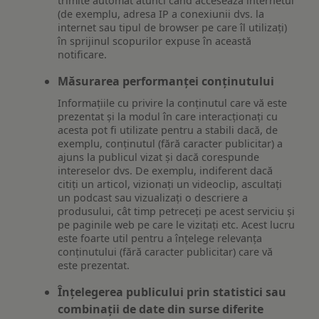
trimite automat atunci când accesează internetul
(de exemplu, adresa IP a conexiunii dvs. la
internet sau tipul de browser pe care îl utilizați)
în sprijinul scopurilor expuse în această
notificare.
Măsurarea performanței conținutului
Informațiile cu privire la conținutul care vă este
prezentat și la modul în care interacționați cu
acesta pot fi utilizate pentru a stabili dacă, de
exemplu, conținutul (fără caracter publicitar) a
ajuns la publicul vizat și dacă corespunde
intereselor dvs. De exemplu, indiferent dacă
citiți un articol, vizionați un videoclip, ascultați
un podcast sau vizualizați o descriere a
produsului, cât timp petreceți pe acest serviciu și
pe paginile web pe care le vizitați etc. Acest lucru
este foarte util pentru a înțelege relevanța
conținutului (fără caracter publicitar) care vă
este prezentat.
Înțelegerea publicului prin statistici sau
combinații de date din surse diferite