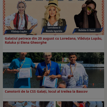
Galaţiul petrece din 20 august cu Loredana, Vlăduța Lupău,
Raluka și Elena Gheorghe
Canotorii de la CSS Galați, locul al treilea la Bascov