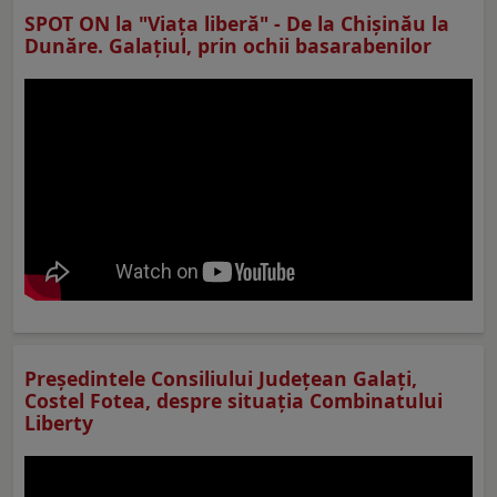
SPOT ON la "Viaţa liberă" - De la Chișinău la
Dunăre. Galațiul, prin ochii basarabenilor
Preşedintele Consiliului Judeţean Galaţi,
Costel Fotea, despre situaţia Combinatului
Liberty