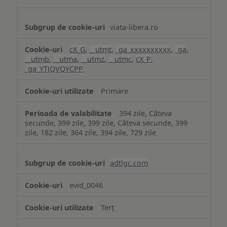
viata-libera.ro
cX_G
,
__utmt
,
_ga_xxxxxxxxxx
,
_ga
,
__utmb
,
__utma
,
__utmz
,
__utmc
,
cX_P
,
_ga_YTJQVQYCPP
Primare
394 zile, Câteva
secunde, 399 zile, 399 zile, Câteva secunde, 399
zile, 182 zile, 364 zile, 394 zile, 729 zile
adtlgc.com
evid_0046
Terț