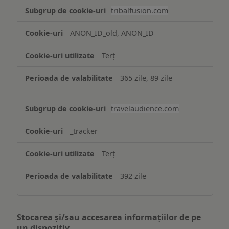
tribalfusion.com
ANON_ID_old, ANON_ID
Terț
365 zile, 89 zile
travelaudience.com
_tracker
Terț
392 zile
Stocarea și/sau accesarea informațiilor de pe
un dispozitiv