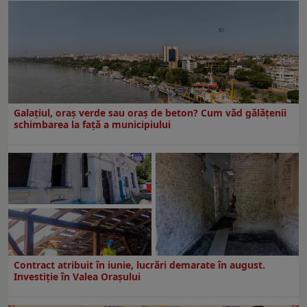
Galațiul, oraș verde sau oraș de beton? Cum văd gălățenii
schimbarea la față a municipiului
Contract atribuit în iunie, lucrări demarate în august.
Investiţie în Valea Oraşului