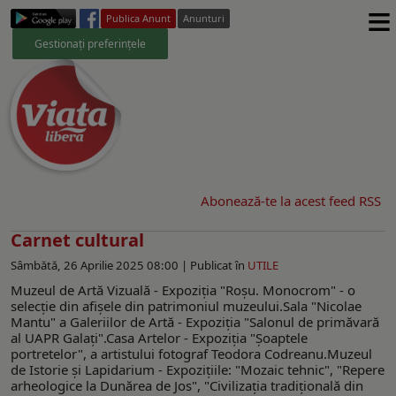
≡
Publica Anunt
Anunturi
Gestionați preferințele
Abonează-te la acest feed RSS
Carnet cultural
Sâmbătă, 26 Aprilie 2025 08:00 |
Publicat în
UTILE
Muzeul de Artă Vizuală - Expoziţia "Roşu. Monocrom" - o
selecţie din afişele din patrimoniul muzeului.Sala "Nicolae
Mantu" a Galeriilor de Artă - Expoziţia "Salonul de primăvară
al UAPR Galaţi".Casa Artelor - Expoziţia "Şoaptele
portretelor", a artistului fotograf Teodora Codreanu.Muzeul
de Istorie şi Lapidarium - Expoziţiile: "Mozaic tehnic", "Repere
arheologice la Dunărea de Jos", "Civilizația tradițională din