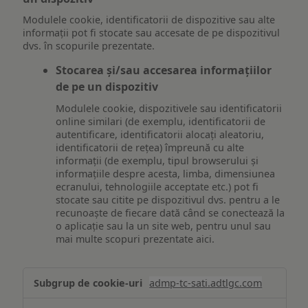
Modulele cookie, identificatorii de dispozitive sau alte
informații pot fi stocate sau accesate de pe dispozitivul
dvs. în scopurile prezentate.
Stocarea și/sau accesarea informațiilor
de pe un dispozitiv
Modulele cookie, dispozitivele sau identificatorii
online similari (de exemplu, identificatorii de
autentificare, identificatorii alocați aleatoriu,
identificatorii de rețea) împreună cu alte
informații (de exemplu, tipul browserului și
informațiile despre acesta, limba, dimensiunea
ecranului, tehnologiile acceptate etc.) pot fi
stocate sau citite pe dispozitivul dvs. pentru a le
recunoaște de fiecare dată când se conectează la
o aplicație sau la un site web, pentru unul sau
mai multe scopuri prezentate aici.
Stocarea
admp-tc-sati.adtlgc.com
și/sau
accesarea