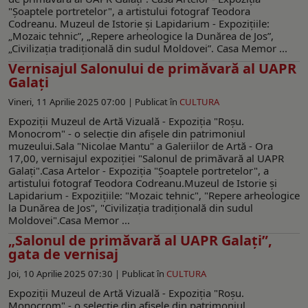
"Şoaptele portretelor", a artistului fotograf Teodora
Codreanu. Muzeul de Istorie și Lapidarium - Expozițiile:
„Mozaic tehnic”, „Repere arheologice la Dunărea de Jos”,
„Civilizația tradițională din sudul Moldovei”. Casa Memor ...
Vernisajul Salonului de primăvară al UAPR
Galaţi
Vineri, 11 Aprilie 2025 07:00 |
Publicat în
CULTURA
Expoziţii Muzeul de Artă Vizuală - Expoziţia "Roşu.
Monocrom" - o selecţie din afişele din patrimoniul
muzeului.Sala "Nicolae Mantu" a Galeriilor de Artă - Ora
17,00, vernisajul expoziţiei "Salonul de primăvară al UAPR
Galaţi".Casa Artelor - Expoziţia "Şoaptele portretelor", a
artistului fotograf Teodora Codreanu.Muzeul de Istorie şi
Lapidarium - Expoziţiile: "Mozaic tehnic", "Repere arheologice
la Dunărea de Jos", "Civilizația tradițională din sudul
Moldovei".Casa Memor ...
„Salonul de primăvară al UAPR Galaţi”,
gata de vernisaj
Joi, 10 Aprilie 2025 07:30 |
Publicat în
CULTURA
Expoziţii Muzeul de Artă Vizuală - Expoziţia "Roşu.
Monocrom" - o selecţie din afişele din patrimoniul