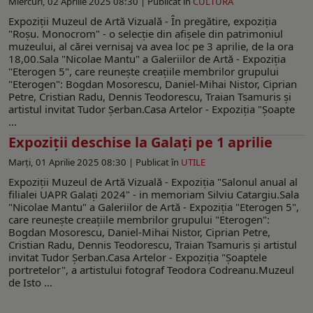
Miercuri, 02 Aprilie 2025 08:30 |
Publicat în
CULTURA
Expoziții Muzeul de Artă Vizuală - În pregătire, expoziţia
"Roşu. Monocrom" - o selecţie din afişele din patrimoniul
muzeului, al cărei vernisaj va avea loc pe 3 aprilie, de la ora
18,00.Sala "Nicolae Mantu" a Galeriilor de Artă - Expoziția
"Eterogen 5", care reunește creațiile membrilor grupului
"Eterogen": Bogdan Mosorescu, Daniel-Mihai Nistor, Ciprian
Petre, Cristian Radu, Dennis Teodorescu, Traian Tsamuris și
artistul invitat Tudor Șerban.Casa Artelor - Expoziţia "Şoapte
...
Expoziții deschise la Galaţi pe 1 aprilie
Marți, 01 Aprilie 2025 08:30 |
Publicat în
UTILE
Expoziţii Muzeul de Artă Vizuală - Expoziţia "Salonul anual al
filialei UAPR Galaţi 2024" - in memoriam Silviu Catargiu.Sala
"Nicolae Mantu" a Galeriilor de Artă - Expoziția "Eterogen 5",
care reunește creațiile membrilor grupului "Eterogen":
Bogdan Mosorescu, Daniel-Mihai Nistor, Ciprian Petre,
Cristian Radu, Dennis Teodorescu, Traian Tsamuris și artistul
invitat Tudor Șerban.Casa Artelor - Expoziţia "Şoaptele
portretelor", a artistului fotograf Teodora Codreanu.Muzeul
de Isto ...