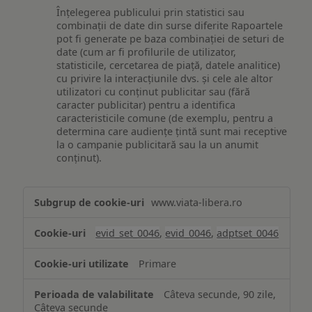
Înțelegerea publicului prin statistici sau
combinații de date din surse diferite Rapoartele
pot fi generate pe baza combinației de seturi de
date (cum ar fi profilurile de utilizator,
statisticile, cercetarea de piață, datele analitice)
cu privire la interacțiunile dvs. și cele ale altor
utilizatori cu conținut publicitar sau (fără
caracter publicitar) pentru a identifica
caracteristicile comune (de exemplu, pentru a
determina care audiențe țintă sunt mai receptive
la o campanie publicitară sau la un anumit
conținut).
Măsurare
www.viata-libera.ro
și
analiză
evid_set_0046
,
evid_0046
,
adptset_0046
Primare
Câteva secunde, 90 zile,
Câteva secunde