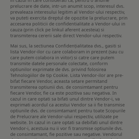
in cazul in care considerati ca, pentru o anume
prelucrare de date, intr-un anumit scop, interesul dvs.
prevaleaza interesului legitim al Vendor-ului respectiv,
va puteti exercita dreptul de opozitie la prelucrare, prin
accesarea politicii de confidentialitate a Vendor-ului in
cauza (prin click pe linkul aferent acesteia) si
transmiterea cererii sale direct Vendor-ului respectiv.
Mai sus, la sectiunea Confidențialitatea dvs., gasiti si
lista Vendor-ilor cu care colaboram in prezent (sau cu
care putem colabora in viitor) si catre care putem
transmite datele personale colectate, conform
optiunilor exprimate de dvs. privind folosirea
Tehnologiilor de tip Cookie. Lista Vendor-ilor are pre-
bifat fiecare Vendor, aceasta setare permitand
transmiterea optiunii dvs. de consimtamant pentru
fiecare Vendor, fie ca este pozitiva sau negativa. In
cazul in care optati sa bifati unul dintre Vendor-i, va
exprimati acordul ca acestui Vendor sa ii fie transmise
optiunile dvs. de consimtamant pentru toate Scopurile
de Prelucrare ale Vendor-ului respectiv, utilizate pe
website. In cazul in care optati sa debifati unul dintre
Vendor-i, acestuia nu ii vor fi transmise optiunile dvs.
de consimtamant, fie pozitive sau negative. Vendorul