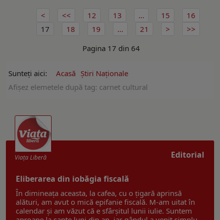
12
13
...
15
16
17
18
19
...
21
Pagina 17 din 64
Sunteți aici:
Acasă
Ştiri Naţionale
Afişez elemetele după tag: carnet cultural
Editorial
Viaţa Liberă
Eliberarea din iobăgia fiscală
În dimineața aceasta, la cafea, cu o țigară aprinsă
alături, am avut o mică epifanie fiscală. M-am uitat în
calendar și am văzut că e sfârșitul lunii iulie. Suntem
aproape la șapte luni din an, iar gândul a venit simplu