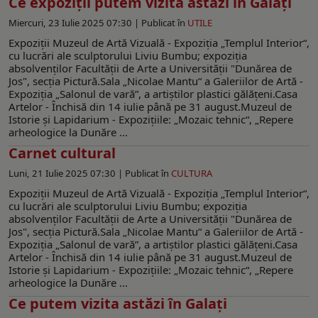
Ce expoziții putem vizita astăzi în Galați
Miercuri, 23 Iulie 2025 07:30 |
Publicat în
UTILE
Expoziţii Muzeul de Artă Vizuală - Expoziţia „Templul Interior“,
cu lucrări ale sculptorului Liviu Bumbu; expoziţia
absolvenţilor Facultăţii de Arte a Universităţii "Dunărea de
Jos", secţia Pictură.Sala „Nicolae Mantu“ a Galeriilor de Artă -
Expoziţia „Salonul de vară”, a artiştilor plastici gălăţeni.Casa
Artelor - Închisă din 14 iulie până pe 31 august.Muzeul de
Istorie şi Lapidarium - Expoziţiile: „Mozaic tehnic“, „Repere
arheologice la Dunăre ...
Carnet cultural
Luni, 21 Iulie 2025 07:30 |
Publicat în
CULTURA
Expoziţii Muzeul de Artă Vizuală - Expoziţia „Templul Interior“,
cu lucrări ale sculptorului Liviu Bumbu; expoziţia
absolvenţilor Facultăţii de Arte a Universităţii "Dunărea de
Jos", secţia Pictură.Sala „Nicolae Mantu“ a Galeriilor de Artă -
Expoziţia „Salonul de vară”, a artiştilor plastici gălăţeni.Casa
Artelor - Închisă din 14 iulie până pe 31 august.Muzeul de
Istorie şi Lapidarium - Expoziţiile: „Mozaic tehnic“, „Repere
arheologice la Dunăre ...
Ce putem vizita astăzi în Galați