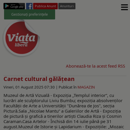
≡
Publica Anunt
Anunturi
Gestionați preferințele
Abonează-te la acest feed RSS
Carnet cultural gălățean
Vineri, 01 August 2025 07:30 |
Publicat în
MAGAZIN
Muzeul de Artă Vizuală - Expoziţia „Templul interior“, cu
lucrări ale sculptorului Liviu Bumbu; expoziţia absolvenţilor
Facultăţii de Arte a Universităţii "Dunărea de Jos", secţia
Pictură.Sala „Nicolae Mantu“ a Galeriilor de Artă - Expoziţia
de pictură și grafică a tinerilor artişti Claudia Riza și Cosmin
Caraman.Casa Artelor - Închisă din 14 iulie până pe 31
august.Muzeul de Istorie şi Lapidarium - Expoziţiile: „Mozaic