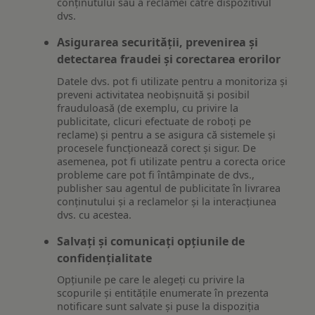
conținutului sau a reclamei către dispozitivul
dvs.
Asigurarea securității, prevenirea și
detectarea fraudei și corectarea erorilor
Datele dvs. pot fi utilizate pentru a monitoriza și
preveni activitatea neobișnuită și posibil
frauduloasă (de exemplu, cu privire la
publicitate, clicuri efectuate de roboți pe
reclame) și pentru a se asigura că sistemele și
procesele funcționează corect și sigur. De
asemenea, pot fi utilizate pentru a corecta orice
probleme care pot fi întâmpinate de dvs.,
publisher sau agentul de publicitate în livrarea
conținutului și a reclamelor și la interacțiunea
dvs. cu acestea.
Salvați și comunicați opțiunile de
confidențialitate
Opțiunile pe care le alegeți cu privire la
scopurile și entitățile enumerate în prezenta
notificare sunt salvate și puse la dispoziția