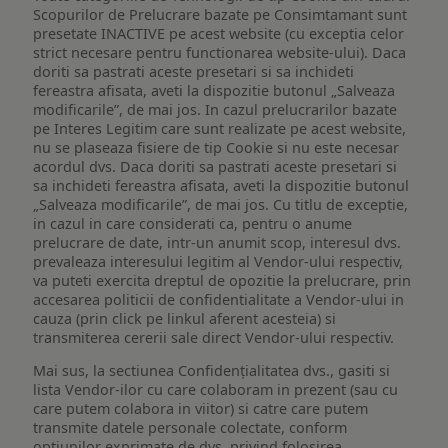
Scopurilor de Prelucrare bazate pe Consimtamant sunt
presetate INACTIVE pe acest website (cu exceptia celor
strict necesare pentru functionarea website-ului). Daca
doriti sa pastrati aceste presetari si sa inchideti
fereastra afisata, aveti la dispozitie butonul „Salveaza
modificarile”, de mai jos. In cazul prelucrarilor bazate
pe Interes Legitim care sunt realizate pe acest website,
nu se plaseaza fisiere de tip Cookie si nu este necesar
acordul dvs. Daca doriti sa pastrati aceste presetari si
sa inchideti fereastra afisata, aveti la dispozitie butonul
„Salveaza modificarile”, de mai jos. Cu titlu de exceptie,
in cazul in care considerati ca, pentru o anume
prelucrare de date, intr-un anumit scop, interesul dvs.
prevaleaza interesului legitim al Vendor-ului respectiv,
va puteti exercita dreptul de opozitie la prelucrare, prin
accesarea politicii de confidentialitate a Vendor-ului in
cauza (prin click pe linkul aferent acesteia) si
transmiterea cererii sale direct Vendor-ului respectiv.
Mai sus, la sectiunea Confidențialitatea dvs., gasiti si
lista Vendor-ilor cu care colaboram in prezent (sau cu
care putem colabora in viitor) si catre care putem
transmite datele personale colectate, conform
optiunilor exprimate de dvs. privind folosirea