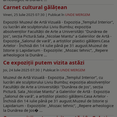
Carnet cultural gălăţean
Vineri, 25 Iulie 2025 07:30 |
Publicat în
UNDE MERGEM
Expoziţii Muzeul de Artă Vizuală - Expoziţia „Templul Interior“,
cu lucrări ale sculptorului Liviu Bumbu; expoziţia
absolvenţilor Facultăţii de Arte a Universităţii "Dunărea de
Jos", secţia Pictură.Sala „Nicolae Mantu“ a Galeriilor de Artă -
Expoziţia „Salonul de vară”, a artiştilor plastici gălăţeni.Casa
Artelor - Închisă din 14 iulie până pe 31 august.Muzeul de
Istorie şi Lapidarium - Expoziţiile: „Mozaic tehnic“, „Repere
arheologice la Dunăre ...
Ce expoziţii putem vizita astăzi
Joi, 24 Iulie 2025 07:30 |
Publicat în
UNDE MERGEM
Muzeul de Artă Vizuală - Expoziţia „Templul Interior“, cu
lucrări ale sculptorului Liviu Bumbu; expoziţia absolvenţilor
Facultăţii de Arte a Universităţii "Dunărea de Jos", secţia
Pictură. Sala „Nicolae Mantu“ a Galeriilor de Artă - Expoziţia
„Salonul de vară”, a artiştilor plastici gălăţeni.Casa Artelor -
Închisă din 14 iulie până pe 31 august.Muzeul de Istorie şi
Lapidarium - Expoziţiile: „Mozaic tehnic“, „Repere arheologice
la Dunărea de Jos� ...