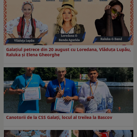
Galaţiul petrece din 20 august cu Loredana, Vlăduța Lupău,
Raluka și Elena Gheorghe
Canotorii de la CSS Galați, locul al treilea la Bascov