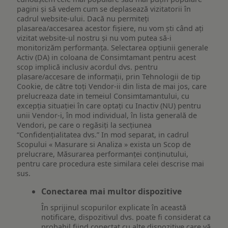
pagini și să vedem cum se deplasează vizitatorii în
cadrul website-ului. Dacă nu permiteți
plasarea/accesarea acestor fișiere, nu vom ști când ați
vizitat website-ul nostru și nu vom putea să-i
monitorizăm performanța. Selectarea opțiunii generale
Activ (DA) in coloana de Consimtamant pentru acest
scop implică inclusiv acordul dvs. pentru
plasare/accesare de informații, prin Tehnologii de tip
Cookie, de către toți Vendor-ii din lista de mai jos, care
prelucreaza date in temeiul Consimtamantului, cu
excepția situației în care optați cu Inactiv (NU) pentru
unii Vendor-i, în mod individual, în lista generală de
Vendori, pe care o regăsiți la secțiunea
“Confidențialitatea dvs.” In mod separat, in cadrul
Scopului « Masurare si Analiza » exista un Scop de
prelucrare, Măsurarea performanței conținutului,
pentru care procedura este similara celei descrise mai
sus.
Conectarea mai multor dispozitive
În sprijinul scopurilor explicate în această
notificare, dispozitivul dvs. poate fi considerat ca
probabil fiind conectat cu alte dispozitive care vă