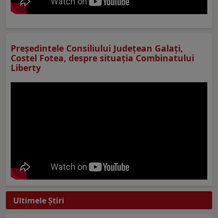
Preşedintele Consiliului Judeţean Galaţi,
Costel Fotea, despre situaţia Combinatului
Liberty
Ultimele Ştiri