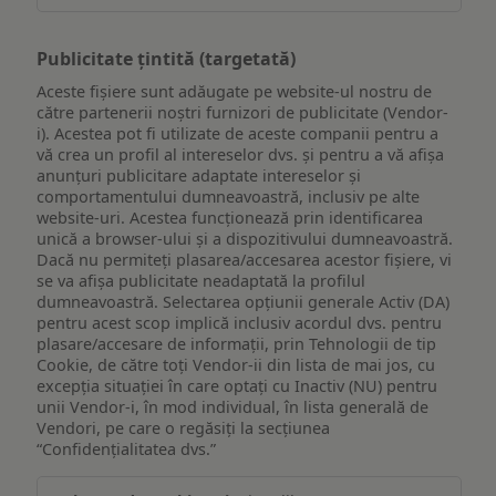
Publicitate țintită (targetată)
Aceste fișiere sunt adăugate pe website-ul nostru de
către partenerii noștri furnizori de publicitate (Vendor-
i). Acestea pot fi utilizate de aceste companii pentru a
vă crea un profil al intereselor dvs. și pentru a vă afișa
anunțuri publicitare adaptate intereselor și
comportamentului dumneavoastră, inclusiv pe alte
website-uri. Acestea funcționează prin identificarea
unică a browser-ului și a dispozitivului dumneavoastră.
Dacă nu permiteți plasarea/accesarea acestor fișiere, vi
se va afișa publicitate neadaptată la profilul
dumneavoastră. Selectarea opțiunii generale Activ (DA)
pentru acest scop implică inclusiv acordul dvs. pentru
plasare/accesare de informații, prin Tehnologii de tip
Cookie, de către toți Vendor-ii din lista de mai jos, cu
excepția situației în care optați cu Inactiv (NU) pentru
unii Vendor-i, în mod individual, în lista generală de
Vendori, pe care o regăsiți la secțiunea
“Confidențialitatea dvs.”
Publicitate