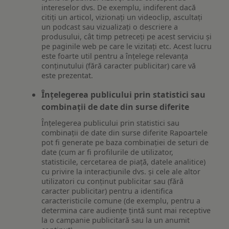
intereselor dvs. De exemplu, indiferent dacă
citiți un articol, vizionați un videoclip, ascultați
un podcast sau vizualizați o descriere a
produsului, cât timp petreceți pe acest serviciu și
pe paginile web pe care le vizitați etc. Acest lucru
este foarte util pentru a înțelege relevanța
conținutului (fără caracter publicitar) care vă
este prezentat.
Înțelegerea publicului prin statistici sau
combinații de date din surse diferite
Înțelegerea publicului prin statistici sau
combinații de date din surse diferite Rapoartele
pot fi generate pe baza combinației de seturi de
date (cum ar fi profilurile de utilizator,
statisticile, cercetarea de piață, datele analitice)
cu privire la interacțiunile dvs. și cele ale altor
utilizatori cu conținut publicitar sau (fără
caracter publicitar) pentru a identifica
caracteristicile comune (de exemplu, pentru a
determina care audiențe țintă sunt mai receptive
la o campanie publicitară sau la un anumit