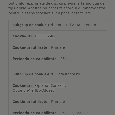
optiunilor exprimate de dvs. cu privire la Tehnologii de
tip Cookie. Acestea nu necesita acordul dumneavoastra
pentru plasare/accesare si nu pot fi dezactivate.
Tehnologii
anunturi.viata-libera.ro
de
tip
PHPSESSID
Cookie
strict
Primare
necesare
364 zile
viata-libera.ro
OptanonConsent
,
OptanonAlertBoxClosed
Primare
364 zile, 364 zile