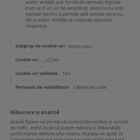
acelor entități sub formă de semnale digitale
(cum ar fi un șir de caractere). Acest lucru este
necesar pentru a permite atât acestui serviciu,
cât și acelor entități să respecte opțiunile
respective.
Asigurarea
vimeo.com
funcționalităților
website-
__cf_bm
ului
Terț
Câteva secunde
Măsurare și analiză
Aceste fișiere ne permit să contorizăm vizitele și sursele
de trafic, astfel încât să putem măsura și îmbunătăți
performanța website-ului nostru. Acestea ne ajută să
cunoaștem cele mai populare sau mai puțin populare