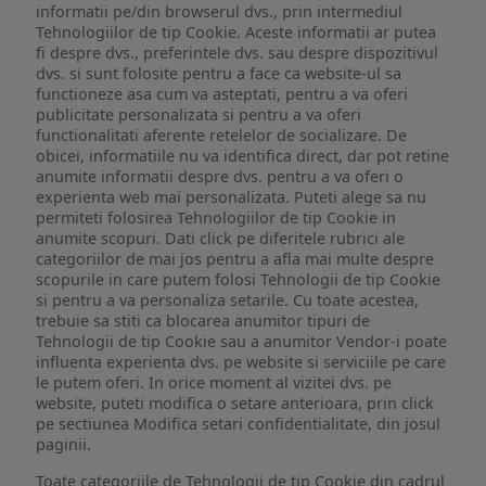
informatii pe/din browserul dvs., prin intermediul
Tehnologiilor de tip Cookie. Aceste informatii ar putea
fi despre dvs., preferintele dvs. sau despre dispozitivul
dvs. si sunt folosite pentru a face ca website-ul sa
functioneze asa cum va asteptati, pentru a va oferi
publicitate personalizata si pentru a va oferi
functionalitati aferente retelelor de socializare. De
obicei, informatiile nu va identifica direct, dar pot retine
anumite informatii despre dvs. pentru a va oferi o
experienta web mai personalizata. Puteti alege sa nu
permiteti folosirea Tehnologiilor de tip Cookie in
anumite scopuri. Dati click pe diferitele rubrici ale
categoriilor de mai jos pentru a afla mai multe despre
scopurile in care putem folosi Tehnologii de tip Cookie
si pentru a va personaliza setarile. Cu toate acestea,
trebuie sa stiti ca blocarea anumitor tipuri de
Tehnologii de tip Cookie sau a anumitor Vendor-i poate
influenta experienta dvs. pe website si serviciile pe care
le putem oferi. In orice moment al vizitei dvs. pe
website, puteti modifica o setare anterioara, prin click
pe sectiunea Modifica setari confidentialitate, din josul
paginii.
Toate categoriile de Tehnologii de tip Cookie din cadrul