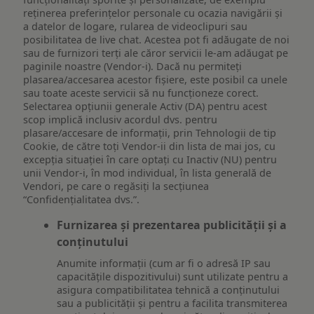
reţinerea preferinţelor personale cu ocazia navigării și
a datelor de logare, rularea de videoclipuri sau
posibilitatea de live chat. Acestea pot fi adăugate de noi
sau de furnizori terți ale căror servicii le-am adăugat pe
paginile noastre (Vendor-i). Dacă nu permiteți
plasarea/accesarea acestor fișiere, este posibil ca unele
sau toate aceste servicii să nu funcționeze corect.
Selectarea opțiunii generale Activ (DA) pentru acest
scop implică inclusiv acordul dvs. pentru
plasare/accesare de informații, prin Tehnologii de tip
Cookie, de către toți Vendor-ii din lista de mai jos, cu
excepția situației în care optați cu Inactiv (NU) pentru
unii Vendor-i, în mod individual, în lista generală de
Vendori, pe care o regăsiți la secțiunea
“Confidențialitatea dvs.”.
Furnizarea și prezentarea publicității și a
conținutului
Anumite informații (cum ar fi o adresă IP sau
capacitățile dispozitivului) sunt utilizate pentru a
asigura compatibilitatea tehnică a conținutului
sau a publicității și pentru a facilita transmiterea