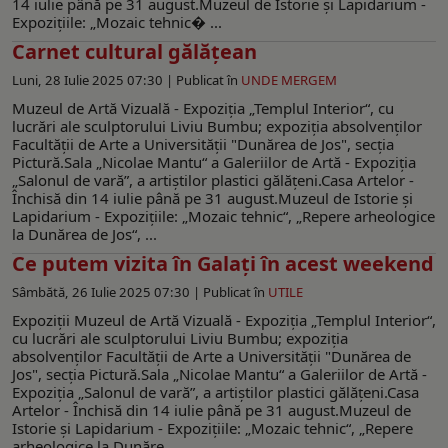
14 iulie până pe 31 august.Muzeul de Istorie şi Lapidarium -
Expoziţiile: „Mozaic tehnic� ...
Carnet cultural gălățean
Luni, 28 Iulie 2025 07:30 |
Publicat în
UNDE MERGEM
Muzeul de Artă Vizuală - Expoziţia „Templul Interior“, cu
lucrări ale sculptorului Liviu Bumbu; expoziţia absolvenţilor
Facultăţii de Arte a Universităţii "Dunărea de Jos", secţia
Pictură.Sala „Nicolae Mantu“ a Galeriilor de Artă - Expoziţia
„Salonul de vară”, a artiştilor plastici gălăţeni.Casa Artelor -
Închisă din 14 iulie până pe 31 august.Muzeul de Istorie şi
Lapidarium - Expoziţiile: „Mozaic tehnic“, „Repere arheologice
la Dunărea de Jos“, ...
Ce putem vizita în Galați în acest weekend
Sâmbătă, 26 Iulie 2025 07:30 |
Publicat în
UTILE
Expoziţii Muzeul de Artă Vizuală - Expoziţia „Templul Interior“,
cu lucrări ale sculptorului Liviu Bumbu; expoziţia
absolvenţilor Facultăţii de Arte a Universităţii "Dunărea de
Jos", secţia Pictură.Sala „Nicolae Mantu“ a Galeriilor de Artă -
Expoziţia „Salonul de vară”, a artiştilor plastici gălăţeni.Casa
Artelor - Închisă din 14 iulie până pe 31 august.Muzeul de
Istorie şi Lapidarium - Expoziţiile: „Mozaic tehnic“, „Repere
arheologice la Dunăre ...