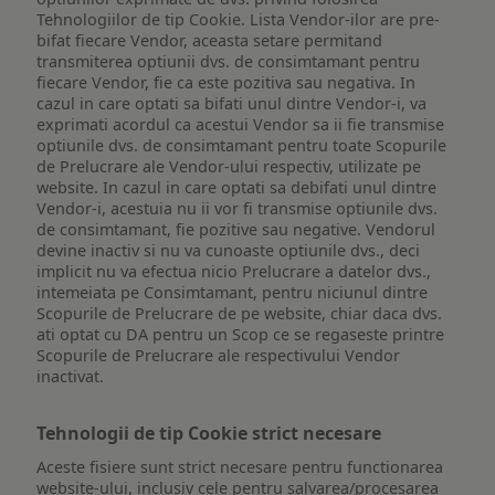
Tehnologiilor de tip Cookie. Lista Vendor-ilor are pre-
bifat fiecare Vendor, aceasta setare permitand
transmiterea optiunii dvs. de consimtamant pentru
fiecare Vendor, fie ca este pozitiva sau negativa. In
cazul in care optati sa bifati unul dintre Vendor-i, va
exprimati acordul ca acestui Vendor sa ii fie transmise
optiunile dvs. de consimtamant pentru toate Scopurile
de Prelucrare ale Vendor-ului respectiv, utilizate pe
website. In cazul in care optati sa debifati unul dintre
Vendor-i, acestuia nu ii vor fi transmise optiunile dvs.
de consimtamant, fie pozitive sau negative. Vendorul
devine inactiv si nu va cunoaste optiunile dvs., deci
implicit nu va efectua nicio Prelucrare a datelor dvs.,
intemeiata pe Consimtamant, pentru niciunul dintre
Scopurile de Prelucrare de pe website, chiar daca dvs.
ati optat cu DA pentru un Scop ce se regaseste printre
Scopurile de Prelucrare ale respectivului Vendor
inactivat.
Tehnologii de tip Cookie strict necesare
Aceste fisiere sunt strict necesare pentru functionarea
website-ului, inclusiv cele pentru salvarea/procesarea