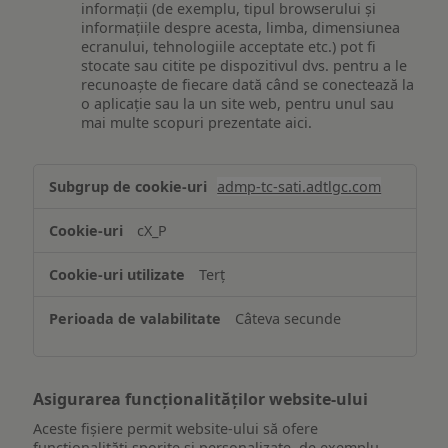
informații (de exemplu, tipul browserului și
informațiile despre acesta, limba, dimensiunea
ecranului, tehnologiile acceptate etc.) pot fi
stocate sau citite pe dispozitivul dvs. pentru a le
recunoaște de fiecare dată când se conectează la
o aplicație sau la un site web, pentru unul sau
mai multe scopuri prezentate aici.
Stocarea
admp-tc-sati.adtlgc.com
și/sau
accesarea
cX_P
informațiilor
de
Terț
pe
un
Câteva secunde
dispozitiv
Asigurarea funcționalităților website-ului
Aceste fișiere permit website-ului să ofere
funcționalități sporite și personalizate, de exemplu