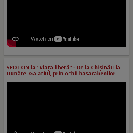
SPOT ON la "Viaţa liberă" - De la Chișinău la
Dunăre. Galațiul, prin ochii basarabenilor