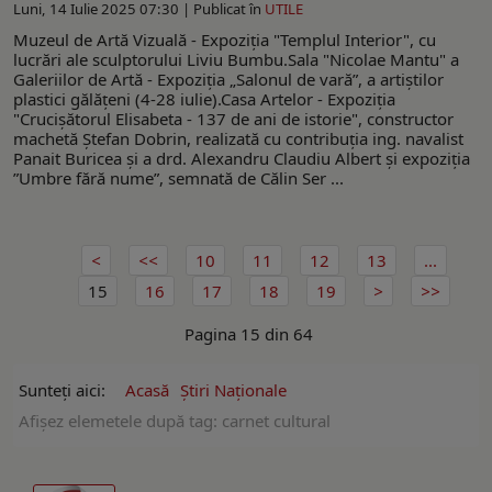
Luni, 14 Iulie 2025 07:30 |
Publicat în
UTILE
Muzeul de Artă Vizuală - Expoziţia "Templul Interior", cu
lucrări ale sculptorului Liviu Bumbu.Sala "Nicolae Mantu" a
Galeriilor de Artă - Expoziția „Salonul de vară”, a artiştilor
plastici gălăţeni (4-28 iulie).Casa Artelor - Expoziţia
"Crucişătorul Elisabeta - 137 de ani de istorie", constructor
machetă Ştefan Dobrin, realizată cu contribuţia ing. navalist
Panait Buricea şi a drd. Alexandru Claudiu Albert și expoziția
”Umbre fără nume”, semnată de Călin Ser ...
10
11
12
13
...
15
16
17
18
19
Pagina 15 din 64
Sunteți aici:
Acasă
Ştiri Naţionale
Afişez elemetele după tag: carnet cultural