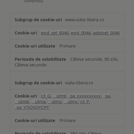
conținut).
Măsurare
www.viata-libera.ro
și
analiză
evid_set_0046
,
evid_0046
,
adptset_0046
Primare
Câteva secunde, 90 zile,
Câteva secunde
viata-libera.ro
cX_G
,
__utmt
,
_ga_xxxxxxxxxx
,
_ga
,
__utmb
,
__utma
,
__utmz
,
__utmc
,
cX_P
,
_ga_YTJQVQYCPP
Primare
394 zile, Câteva