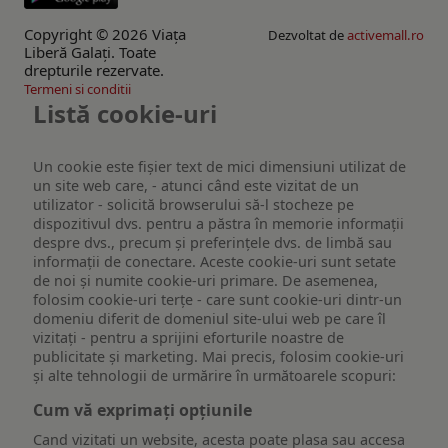
Copyright © 2026 Viaţa
Dezvoltat de
activemall.ro
Liberă Galaţi. Toate
drepturile rezervate.
Termeni si conditii
Listă cookie-uri
Un cookie este fişier text de mici dimensiuni utilizat de
un site web care, - atunci când este vizitat de un
utilizator - solicită browserului să-l stocheze pe
dispozitivul dvs. pentru a păstra în memorie informații
despre dvs., precum și preferințele dvs. de limbă sau
informații de conectare. Aceste cookie-uri sunt setate
de noi și numite cookie-uri primare. De asemenea,
folosim cookie-uri terțe - care sunt cookie-uri dintr-un
domeniu diferit de domeniul site-ului web pe care îl
vizitați - pentru a sprijini eforturile noastre de
publicitate și marketing. Mai precis, folosim cookie-uri
și alte tehnologii de urmărire în următoarele scopuri:
Cum vă exprimați opțiunile
Cand vizitati un website, acesta poate plasa sau accesa