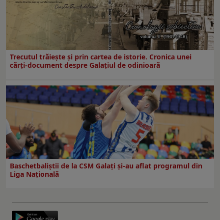
Trecutul trăiește și prin cartea de istorie. Cronica unei
cărți-document despre Galațiul de odinioară
Baschetbaliștii de la CSM Galați și-au aflat programul din
Liga Națională