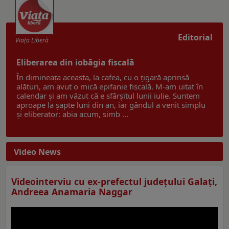
Editorial
Viaţa Liberă
Eliberarea din iobăgia fiscală
În dimineața aceasta, la cafea, cu o țigară aprinsă
alături, am avut o mică epifanie fiscală. M-am uitat în
calendar și am văzut că e sfârșitul lunii iulie. Suntem
aproape la șapte luni din an, iar gândul a venit simplu
și eliberator: abia acum, simb ...
Video News
Videointerviu cu ex-prefectul judeţului Galaţi,
Andreea Anamaria Naggar