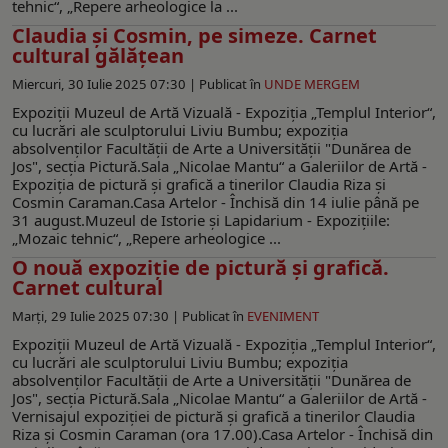
tehnic“, „Repere arheologice la ...
Claudia și Cosmin, pe simeze. Carnet
cultural gălățean
Miercuri, 30 Iulie 2025 07:30 |
Publicat în
UNDE MERGEM
Expoziţii Muzeul de Artă Vizuală - Expoziţia „Templul Interior“,
cu lucrări ale sculptorului Liviu Bumbu; expoziţia
absolvenţilor Facultăţii de Arte a Universităţii "Dunărea de
Jos", secţia Pictură.Sala „Nicolae Mantu“ a Galeriilor de Artă -
Expoziţia de pictură și grafică a tinerilor Claudia Riza și
Cosmin Caraman.Casa Artelor - Închisă din 14 iulie până pe
31 august.Muzeul de Istorie şi Lapidarium - Expoziţiile:
„Mozaic tehnic“, „Repere arheologice ...
O nouă expoziţie de pictură și grafică.
Carnet cultural
Marți, 29 Iulie 2025 07:30 |
Publicat în
EVENIMENT
Expoziţii Muzeul de Artă Vizuală - Expoziţia „Templul Interior“,
cu lucrări ale sculptorului Liviu Bumbu; expoziţia
absolvenţilor Facultăţii de Arte a Universităţii "Dunărea de
Jos", secţia Pictură.Sala „Nicolae Mantu“ a Galeriilor de Artă -
Vernisajul expoziţiei de pictură și grafică a tinerilor Claudia
Riza și Cosmin Caraman (ora 17.00).Casa Artelor - Închisă din