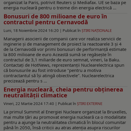
organizat la Paris, potrivit Reuters și Mediafax. UE se baza pe
energia nucleară pentru o treime din energia electrică ...
Bonusuri de 800 milioane de euro în
contractul pentru Cernavodă
Luni, 18 Noiembrie 2024 16:20 |
Publicat în
ŞTIRI NAŢIONALE
Managerii asocierii de companii care vor realiza servicii de
inginerie şi de management de proiect la reactoarele 3 și 4
de la Cernavodă vor primi bonusuri de performanță estimate
la 800 milioane de euro Această sumă se regăsește în
contractul de 3,1 miliarde de euro semnat, vineri, la Baku.
Contactați de HotNews, reprezentanții Nuclearelectrica spun
că bonusurile au fost introduse "pentru a motiva
contractantul să își atingă obiectivele". Nuclearelectrica
precizează pentru s ...
Energia nucleară, cheia pentru obținerea
neutralității climatice
Vineri, 22 Martie 2024 17:40 |
Publicat în
ŞTIRI EXTERNE
La primul Summit al Energiei Nucleare organizat la Bruxelles,
mai multe ţări au promovat energia nucleară ca o modalitate
pentru a ajunge la neutralitatea climatică în blocul comunitar
până în 2050, însă criticii au atras atenţia asupra riscurilor