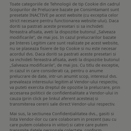
Toate categoriile de Tehnologii de tip Cookie din cadrul
Scopurilor de Prelucrare bazate pe Consimtamant sunt
presetate INACTIVE pe acest website (cu exceptia celor
strict necesare pentru functionarea website-ului). Daca
doriti sa pastrati aceste presetari si sa inchideti
fereastra afisata, aveti la dispozitie butonul „Salveaza
modificarile”, de mai jos. In cazul prelucrarilor bazate
pe Interes Legitim care sunt realizate pe acest website,
nu se plaseaza fisiere de tip Cookie si nu este necesar
acordul dvs. Daca doriti sa pastrati aceste presetari si
sa inchideti fereastra afisata, aveti la dispozitie butonul
„Salveaza modificarile”, de mai jos. Cu titlu de exceptie,
in cazul in care considerati ca, pentru o anume
prelucrare de date, intr-un anumit scop, interesul dvs.
prevaleaza interesului legitim al Vendor-ului respectiv,
va puteti exercita dreptul de opozitie la prelucrare, prin
accesarea politicii de confidentialitate a Vendor-ului in
cauza (prin click pe linkul aferent acesteia) si
transmiterea cererii sale direct Vendor-ului respectiv.
Mai sus, la sectiunea Confidențialitatea dvs., gasiti si
lista Vendor-ilor cu care colaboram in prezent (sau cu
care putem colabora in viitor) si catre care putem
transmite datele personale colectate, conform