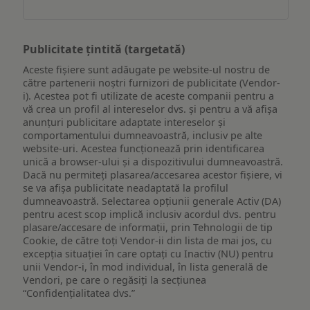
Publicitate țintită (targetată)
Aceste fișiere sunt adăugate pe website-ul nostru de
către partenerii noștri furnizori de publicitate (Vendor-
i). Acestea pot fi utilizate de aceste companii pentru a
vă crea un profil al intereselor dvs. și pentru a vă afișa
anunțuri publicitare adaptate intereselor și
comportamentului dumneavoastră, inclusiv pe alte
website-uri. Acestea funcționează prin identificarea
unică a browser-ului și a dispozitivului dumneavoastră.
Dacă nu permiteți plasarea/accesarea acestor fișiere, vi
se va afișa publicitate neadaptată la profilul
dumneavoastră. Selectarea opțiunii generale Activ (DA)
pentru acest scop implică inclusiv acordul dvs. pentru
plasare/accesare de informații, prin Tehnologii de tip
Cookie, de către toți Vendor-ii din lista de mai jos, cu
excepția situației în care optați cu Inactiv (NU) pentru
unii Vendor-i, în mod individual, în lista generală de
Vendori, pe care o regăsiți la secțiunea
“Confidențialitatea dvs.”