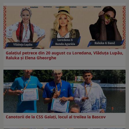
Galaţiul petrece din 20 august cu Loredana, Vlăduța Lupău,
Raluka și Elena Gheorghe
Canotorii de la CSS Galați, locul al treilea la Bascov