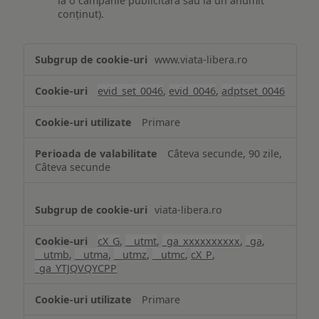
la o campanie publicitară sau la un anumit
conținut).
Măsurare
www.viata-libera.ro
și
analiză
evid_set_0046
,
evid_0046
,
adptset_0046
Primare
Câteva secunde, 90 zile,
Câteva secunde
viata-libera.ro
cX_G
,
__utmt
,
_ga_xxxxxxxxxx
,
_ga
,
__utmb
,
__utma
,
__utmz
,
__utmc
,
cX_P
,
_ga_YTJQVQYCPP
Primare