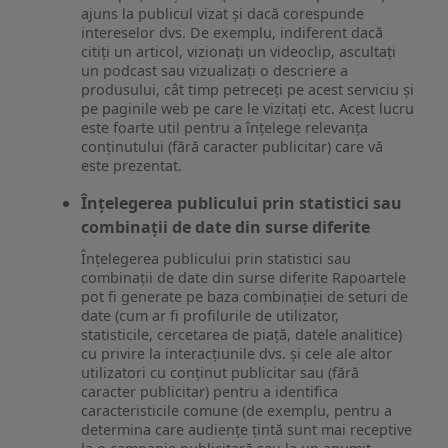
ajuns la publicul vizat și dacă corespunde
intereselor dvs. De exemplu, indiferent dacă
citiți un articol, vizionați un videoclip, ascultați
un podcast sau vizualizați o descriere a
produsului, cât timp petreceți pe acest serviciu și
pe paginile web pe care le vizitați etc. Acest lucru
este foarte util pentru a înțelege relevanța
conținutului (fără caracter publicitar) care vă
este prezentat.
Înțelegerea publicului prin statistici sau
combinații de date din surse diferite
Înțelegerea publicului prin statistici sau
combinații de date din surse diferite Rapoartele
pot fi generate pe baza combinației de seturi de
date (cum ar fi profilurile de utilizator,
statisticile, cercetarea de piață, datele analitice)
cu privire la interacțiunile dvs. și cele ale altor
utilizatori cu conținut publicitar sau (fără
caracter publicitar) pentru a identifica
caracteristicile comune (de exemplu, pentru a
determina care audiențe țintă sunt mai receptive