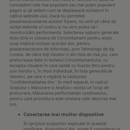
cunoaștem cele mai populare sau mai puțin populare
pagini și să vedem cum se deplasează vizitatorii în
cadrul website-ului. Dacă nu permiteți
plasarea/accesarea acestor fișiere, nu vom ști când ați
vizitat website-ul nostru și nu vom putea să-i
monitorizăm performanța. Selectarea opțiunii generale
Activ (DA) in coloana de Consimtamant pentru acest
scop implică inclusiv acordul dvs. pentru
plasare/accesare de informații, prin Tehnologii de tip
Cookie, de către toți Vendor-ii din lista de mai jos, care
prelucreaza date in temeiul Consimtamantului, cu
excepția situației în care optați cu Inactiv (NU) pentru
unii Vendor-i, în mod individual, în lista generală de
Vendori, pe care o regăsiți la secțiunea
“Confidențialitatea dvs.” In mod separat, in cadrul
Scopului « Masurare si Analiza » exista un Scop de
prelucrare, Măsurarea performanței conținutului,
pentru care procedura este similara celei descrise mai
sus.
Conectarea mai multor dispozitive
În sprijinul scopurilor explicate în această
notificare, dispozitivul dvs. poate fi considerat ca