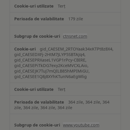
Terț
179 zile
ctnsnet.com
gid_CAESEM_2RTOYaak34xKTPt8z8X4,
gid_CAESEDXFj-2HtM7JLYP5SBTAJq4,
gid_CAESEPRXaseL1VGP1rPcy-CBIRE,
gid_CAESEPiTkDG7exy2KceMVCXLAio,
gid_CAESEJK7TuJ7mQILB85hMPIMiGU,
gid_CAESEE1Q8j8XYhKTunN6aEgWlig
Terț
364 zile, 364 zile, 364
zile, 364 zile, 364 zile, 364 zile
www.youtube.com