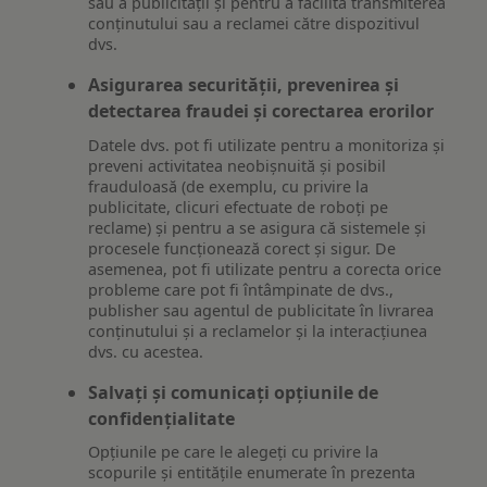
sau a publicității și pentru a facilita transmiterea
conținutului sau a reclamei către dispozitivul
dvs.
Asigurarea securității, prevenirea și
detectarea fraudei și corectarea erorilor
Datele dvs. pot fi utilizate pentru a monitoriza și
preveni activitatea neobișnuită și posibil
frauduloasă (de exemplu, cu privire la
publicitate, clicuri efectuate de roboți pe
reclame) și pentru a se asigura că sistemele și
procesele funcționează corect și sigur. De
asemenea, pot fi utilizate pentru a corecta orice
probleme care pot fi întâmpinate de dvs.,
publisher sau agentul de publicitate în livrarea
conținutului și a reclamelor și la interacțiunea
dvs. cu acestea.
Salvați și comunicați opțiunile de
confidențialitate
Opțiunile pe care le alegeți cu privire la
scopurile și entitățile enumerate în prezenta