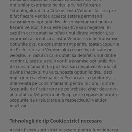
optiunilor exprimate de dvs. privind folosirea
Tehnologiilor de tip Cookie. Lista Vendor-ilor are pre-
bifat fiecare Vendor, aceasta setare permitand
transmiterea optiunii dvs. de consimtamant pentru
fiecare Vendor, fie ca este pozitiva sau negativa. In
cazul in care optati sa bifati unul dintre Vendor-i, va
exprimati acordul ca acestui Vendor sa ii fie transmise
optiunile dvs. de consimtamant pentru toate Scopurile
de Prelucrare ale Vendor-ului respectiv, utilizate pe
website. In cazul in care optati sa debifati unul dintre
Vendor-i, acestuia nu ii vor fi transmise optiunile dvs.
de consimtamant, fie pozitive sau negative. Vendorul
devine inactiv si nu va cunoaste optiunile dvs., deci
implicit nu va efectua nicio Prelucrare a datelor dvs.,
intemeiata pe Consimtamant, pentru niciunul dintre
Scopurile de Prelucrare de pe website, chiar daca dvs.
ati optat cu DA pentru un Scop ce se regaseste printre
Scopurile de Prelucrare ale respectivului Vendor
inactivat.
Tehnologii de tip Cookie strict necesare
Aceste fisiere sunt strict necesare pentru functionarea