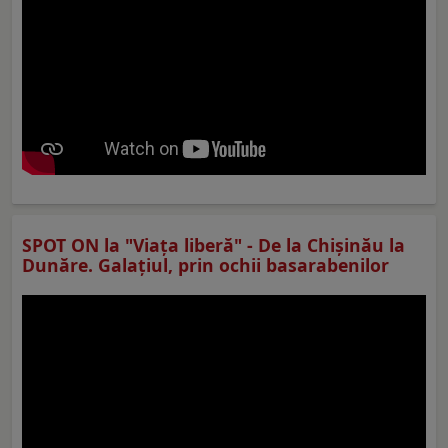
SPOT ON la "Viaţa liberă" - De la Chișinău la
Dunăre. Galațiul, prin ochii basarabenilor