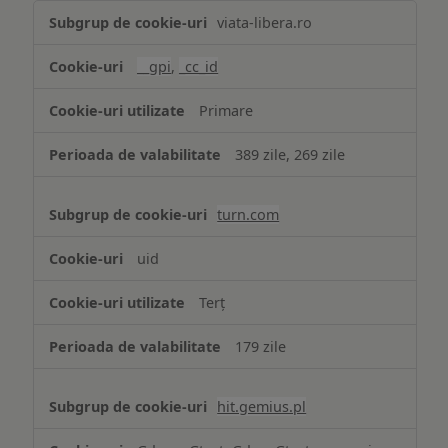
Publicitate
viata-libera.ro
țintită
(targetată)
__gpi
,
_cc_id
Primare
389 zile, 269 zile
turn.com
uid
Terț
179 zile
hit.gemius.pl