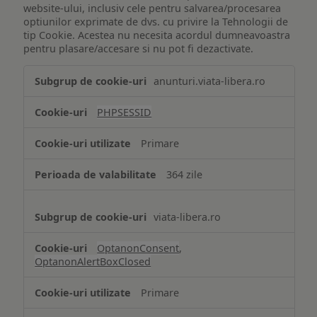
website-ului, inclusiv cele pentru salvarea/procesarea
optiunilor exprimate de dvs. cu privire la Tehnologii de
tip Cookie. Acestea nu necesita acordul dumneavoastra
pentru plasare/accesare si nu pot fi dezactivate.
Tehnologii
anunturi.viata-libera.ro
de
tip
PHPSESSID
Cookie
strict
Primare
necesare
364 zile
viata-libera.ro
OptanonConsent
,
OptanonAlertBoxClosed
Primare