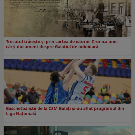
Trecutul trăiește și prin cartea de istorie. Cronica unei
cărți-document despre Galațiul de odinioară
Baschetbaliștii de la CSM Galați și-au aflat programul din
Liga Națională