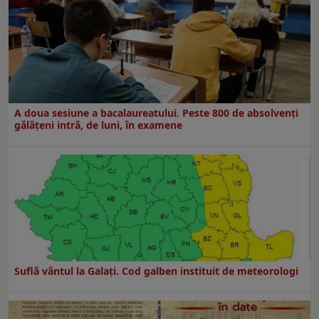
A doua sesiune a bacalaureatului. Peste 800 de absolvenţi
gălăţeni intră, de luni, în examene
Suflă vântul la Galaţi. Cod galben instituit de meteorologi