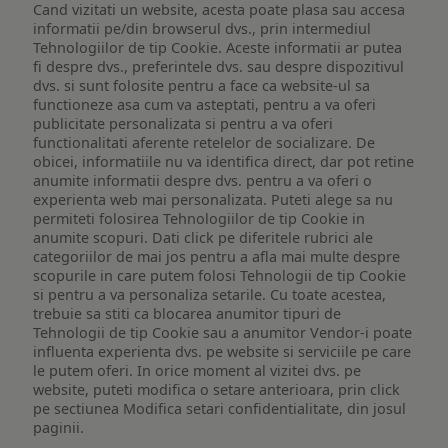
Cand vizitati un website, acesta poate plasa sau accesa
informatii pe/din browserul dvs., prin intermediul
Tehnologiilor de tip Cookie. Aceste informatii ar putea
fi despre dvs., preferintele dvs. sau despre dispozitivul
dvs. si sunt folosite pentru a face ca website-ul sa
functioneze asa cum va asteptati, pentru a va oferi
publicitate personalizata si pentru a va oferi
functionalitati aferente retelelor de socializare. De
obicei, informatiile nu va identifica direct, dar pot retine
anumite informatii despre dvs. pentru a va oferi o
experienta web mai personalizata. Puteti alege sa nu
permiteti folosirea Tehnologiilor de tip Cookie in
anumite scopuri. Dati click pe diferitele rubrici ale
categoriilor de mai jos pentru a afla mai multe despre
scopurile in care putem folosi Tehnologii de tip Cookie
si pentru a va personaliza setarile. Cu toate acestea,
trebuie sa stiti ca blocarea anumitor tipuri de
Tehnologii de tip Cookie sau a anumitor Vendor-i poate
influenta experienta dvs. pe website si serviciile pe care
le putem oferi. In orice moment al vizitei dvs. pe
website, puteti modifica o setare anterioara, prin click
pe sectiunea Modifica setari confidentialitate, din josul
paginii.