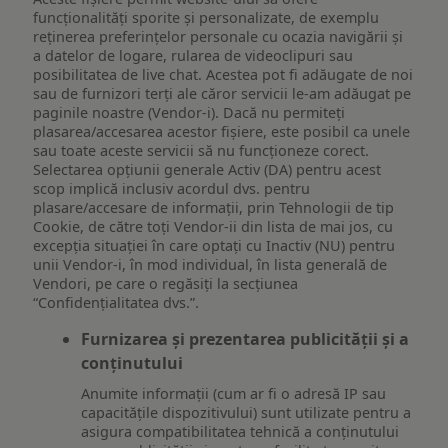
funcționalități sporite și personalizate, de exemplu
reţinerea preferinţelor personale cu ocazia navigării și
a datelor de logare, rularea de videoclipuri sau
posibilitatea de live chat. Acestea pot fi adăugate de noi
sau de furnizori terți ale căror servicii le-am adăugat pe
paginile noastre (Vendor-i). Dacă nu permiteți
plasarea/accesarea acestor fișiere, este posibil ca unele
sau toate aceste servicii să nu funcționeze corect.
Selectarea opțiunii generale Activ (DA) pentru acest
scop implică inclusiv acordul dvs. pentru
plasare/accesare de informații, prin Tehnologii de tip
Cookie, de către toți Vendor-ii din lista de mai jos, cu
excepția situației în care optați cu Inactiv (NU) pentru
unii Vendor-i, în mod individual, în lista generală de
Vendori, pe care o regăsiți la secțiunea
“Confidențialitatea dvs.”.
Furnizarea și prezentarea publicității și a
conținutului
Anumite informații (cum ar fi o adresă IP sau
capacitățile dispozitivului) sunt utilizate pentru a
asigura compatibilitatea tehnică a conținutului