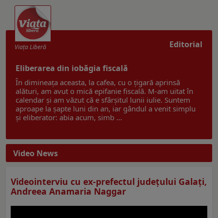
Editorial
Viaţa Liberă
Eliberarea din iobăgia fiscală
În dimineața aceasta, la cafea, cu o țigară aprinsă
alături, am avut o mică epifanie fiscală. M-am uitat în
calendar și am văzut că e sfârșitul lunii iulie. Suntem
aproape la șapte luni din an, iar gândul a venit simplu
și eliberator: abia acum, simb ...
Video News
Videointerviu cu ex-prefectul judeţului Galaţi,
Andreea Anamaria Naggar