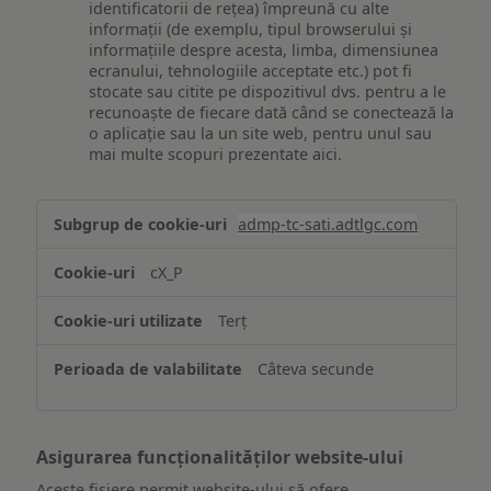
identificatorii de rețea) împreună cu alte
informații (de exemplu, tipul browserului și
informațiile despre acesta, limba, dimensiunea
ecranului, tehnologiile acceptate etc.) pot fi
stocate sau citite pe dispozitivul dvs. pentru a le
recunoaște de fiecare dată când se conectează la
o aplicație sau la un site web, pentru unul sau
mai multe scopuri prezentate aici.
Stocarea
admp-tc-sati.adtlgc.com
și/sau
accesarea
cX_P
informațiilor
de
Terț
pe
un
Câteva secunde
dispozitiv
Asigurarea funcționalităților website-ului
Aceste fișiere permit website-ului să ofere