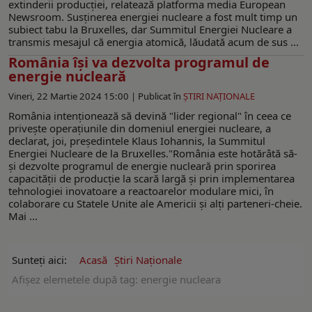
extinderii producţiei, relatează platforma media European
Newsroom. Susţinerea energiei nucleare a fost mult timp un
subiect tabu la Bruxelles, dar Summitul Energiei Nucleare a
transmis mesajul că energia atomică, lăudată acum de sus ...
România își va dezvolta programul de
energie nucleară
Vineri, 22 Martie 2024 15:00 |
Publicat în
ŞTIRI NAŢIONALE
România intenţionează să devină "lider regional" în ceea ce
priveşte operaţiunile din domeniul energiei nucleare, a
declarat, joi, preşedintele Klaus Iohannis, la Summitul
Energiei Nucleare de la Bruxelles."România este hotărâtă să-
şi dezvolte programul de energie nucleară prin sporirea
capacităţii de producţie la scară largă şi prin implementarea
tehnologiei inovatoare a reactoarelor modulare mici, în
colaborare cu Statele Unite ale Americii şi alţi parteneri-cheie.
Mai ...
Sunteți aici:
Acasă
Ştiri Naţionale
Afişez elemetele după tag: energie nucleara