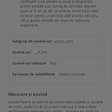
notificare sunt salvate și puse la dispoziția
acelor entități sub formă de semnale digitale
(cum ar fi un șir de caractere). Acest lucru este
necesar pentru a permite atât acestui serviciu,
cât și acelor entități să respecte opțiunile
respective.
Asigurarea
vimeo.com
funcționalităților
website-
__cf_bm
ului
Terț
Câteva secunde
Măsurare și analiză
Aceste fișiere ne permit să contorizăm vizitele și sursele
de trafic, astfel încât să putem măsura și îmbunătăți
performanța website-ului nostru. Acestea ne ajută să