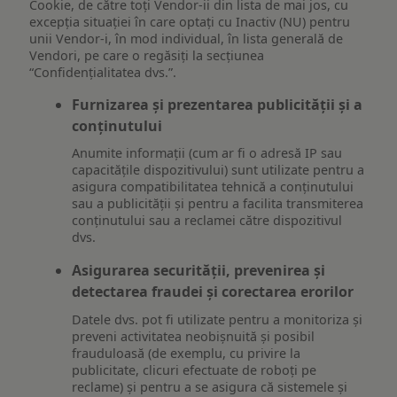
Cookie, de către toți Vendor-ii din lista de mai jos, cu
excepția situației în care optați cu Inactiv (NU) pentru
unii Vendor-i, în mod individual, în lista generală de
Vendori, pe care o regăsiți la secțiunea
“Confidențialitatea dvs.”.
Furnizarea și prezentarea publicității și a
conținutului
Anumite informații (cum ar fi o adresă IP sau
capacitățile dispozitivului) sunt utilizate pentru a
asigura compatibilitatea tehnică a conținutului
sau a publicității și pentru a facilita transmiterea
conținutului sau a reclamei către dispozitivul
dvs.
Asigurarea securității, prevenirea și
detectarea fraudei și corectarea erorilor
Datele dvs. pot fi utilizate pentru a monitoriza și
preveni activitatea neobișnuită și posibil
frauduloasă (de exemplu, cu privire la
publicitate, clicuri efectuate de roboți pe
reclame) și pentru a se asigura că sistemele și