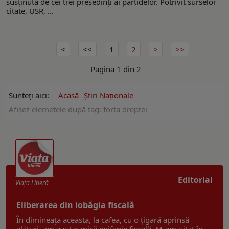
susținută de cei trei președinți ai partidelor. Potrivit surselor
citate, USR, ...
1
2
Pagina 1 din 2
Sunteți aici:
Acasă
Ştiri Naţionale
Afişez elemetele după tag: forta dreptei
Editorial
Viaţa Liberă
Eliberarea din iobăgia fiscală
În dimineața aceasta, la cafea, cu o țigară aprinsă
alături, am avut o mică epifanie fiscală. M-am uitat în