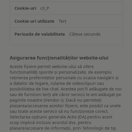
accesarea
cX_P
informațiilor
de
Terț
pe
un
Câteva secunde
dispozitiv
Asigurarea funcționalităților website-ului
Aceste fișiere permit website-ului să ofere
funcționalități sporite și personalizate, de exemplu
reţinerea preferinţelor personale cu ocazia navigării și
a datelor de logare, rularea de videoclipuri sau
posibilitatea de live chat. Acestea pot fi adăugate de noi
sau de furnizori terți ale căror servicii le-am adăugat pe
paginile noastre (Vendor-i). Dacă nu permiteți
plasarea/accesarea acestor fișiere, este posibil ca unele
sau toate aceste servicii să nu funcționeze corect.
Selectarea opțiunii generale Activ (DA) pentru acest
scop implică inclusiv acordul dvs. pentru
plasare/accesare de informații, prin Tehnologii de tip