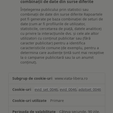
combinații de date din surse diferite
Înțelegerea publicului prin statistici sau
combinații de date din surse diferite Rapoartele
pot fi generate pe baza combinației de seturi de
date (cum ar fi profilurile de utilizator,
statisticile, cercetarea de piață, datele analitice)
cu privire la interacțiunile dvs. și cele ale altor
utilizatori cu conținut publicitar sau (fără
caracter publicitar) pentru a identifica
caracteristicile comune (de exemplu, pentru a
determina care audiențe țintă sunt mai receptive
la o campanie publicitară sau la un anumit
conținut).
Măsurare
www.viata-libera.ro
și
analiză
evid_set_0046
,
evid_0046
,
adptset_0046
Primare
Câteva secunde, 90 zile,