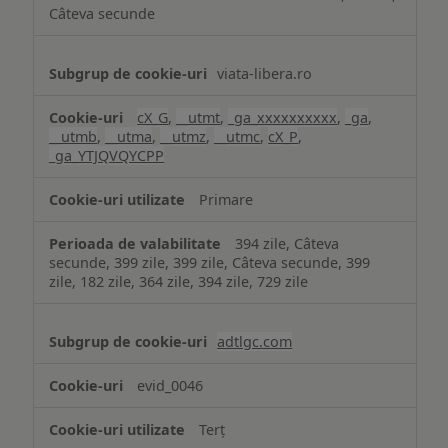
Câteva secunde
viata-libera.ro
cX_G
,
__utmt
,
_ga_xxxxxxxxxx
,
_ga
,
__utmb
,
__utma
,
__utmz
,
__utmc
,
cX_P
,
_ga_YTJQVQYCPP
Primare
394 zile, Câteva
secunde, 399 zile, 399 zile, Câteva secunde, 399
zile, 182 zile, 364 zile, 394 zile, 729 zile
adtlgc.com
evid_0046
Terț