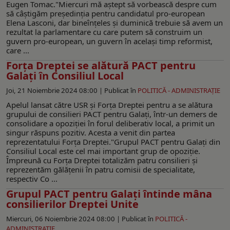
Eugen Tomac."Miercuri mă aștept să vorbească despre cum
să câștigăm președinția pentru candidatul pro-european
Elena Lasconi, dar bineînțeles și duminică trebuie să avem un
rezultat la parlamentare cu care putem să construim un
guvern pro-european, un guvern în același timp reformist,
care ...
Forța Dreptei se alătură PACT pentru
Galați în Consiliul Local
Joi, 21 Noiembrie 2024 08:00 |
Publicat în
POLITICĂ - ADMINISTRAŢIE
Apelul lansat către USR și Forța Dreptei pentru a se alătura
grupului de consilieri PACT pentru Galați, într-un demers de
consolidare a opoziției în forul deliberativ local, a primit un
singur răspuns pozitiv. Acesta a venit din partea
reprezentatului Forța Dreptei."Grupul PACT pentru Galați din
Consiliul Local este cel mai important grup de opoziție.
Împreună cu Forța Dreptei totalizăm patru consilieri și
reprezentăm gălățenii în patru comisii de specialitate,
respectiv Co ...
Grupul PACT pentru Galați întinde mâna
consilierilor Dreptei Unite
Miercuri, 06 Noiembrie 2024 08:00 |
Publicat în
POLITICĂ -
ADMINISTRAŢIE