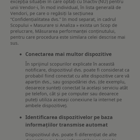
excepția situației în care optați cu Inactiv (NU) pentru
unii Vendor-i, în mod individual, în lista generală de
Vendori, pe care o regăsiți la secțiunea
“Confidențialitatea dvs.” In mod separat, in cadrul
Scopului « Masurare si Analiza » exista un Scop de
prelucrare, Măsurarea performanței conținutului,
pentru care procedura este similara celei descrise mai
sus.
Conectarea mai multor dispozitive
În sprijinul scopurilor explicate în această
notificare, dispozitivul dvs. poate fi considerat ca
probabil fiind conectat cu alte dispozitive care vă
aparțin dvs., sau gospodăriei dvs. (de exemplu,
deoarece sunteți conectat la același serviciu atât
pe telefon, cât și pe computer sau deoarece
puteți utiliza aceeași conexiune la internet pe
ambele dispozitive).
Identificarea dispozitivelor pe baza
informațiilor transmise automat
Dispozitivul dvs. poate fi diferențiat de alte