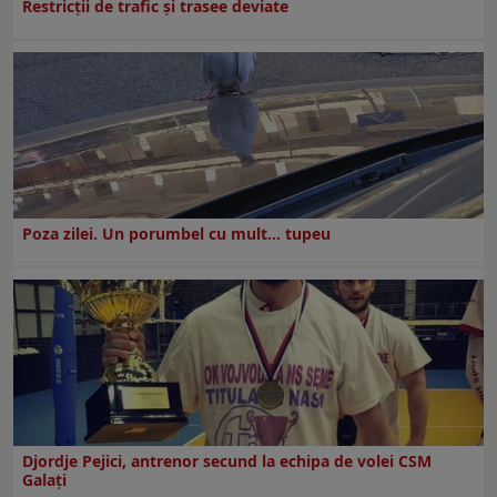
Restricţii de trafic şi trasee deviate
Poza zilei. Un porumbel cu mult… tupeu
Djordje Pejici, antrenor secund la echipa de volei CSM
Galați