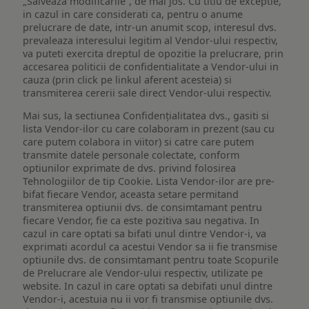
„Salveaza modificarile”, de mai jos. Cu titlu de exceptie,
in cazul in care considerati ca, pentru o anume
prelucrare de date, intr-un anumit scop, interesul dvs.
prevaleaza interesului legitim al Vendor-ului respectiv,
va puteti exercita dreptul de opozitie la prelucrare, prin
accesarea politicii de confidentialitate a Vendor-ului in
cauza (prin click pe linkul aferent acesteia) si
transmiterea cererii sale direct Vendor-ului respectiv.
Mai sus, la sectiunea Confidențialitatea dvs., gasiti si
lista Vendor-ilor cu care colaboram in prezent (sau cu
care putem colabora in viitor) si catre care putem
transmite datele personale colectate, conform
optiunilor exprimate de dvs. privind folosirea
Tehnologiilor de tip Cookie. Lista Vendor-ilor are pre-
bifat fiecare Vendor, aceasta setare permitand
transmiterea optiunii dvs. de consimtamant pentru
fiecare Vendor, fie ca este pozitiva sau negativa. In
cazul in care optati sa bifati unul dintre Vendor-i, va
exprimati acordul ca acestui Vendor sa ii fie transmise
optiunile dvs. de consimtamant pentru toate Scopurile
de Prelucrare ale Vendor-ului respectiv, utilizate pe
website. In cazul in care optati sa debifati unul dintre
Vendor-i, acestuia nu ii vor fi transmise optiunile dvs.