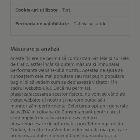
Terț
Câteva secunde
Măsurare și analiză
Aceste fișiere ne permit să contorizăm vizitele și sursele
de trafic, astfel încât să putem măsura și îmbunătăți
performanța website-ului nostru. Acestea ne ajută să
cunoaștem cele mai populare sau mai puțin populare
pagini și să vedem cum se deplasează vizitatorii în
cadrul website-ului. Dacă nu permiteți
plasarea/accesarea acestor fișiere, nu vom ști când ați
vizitat website-ul nostru și nu vom putea să-i
monitorizăm performanța. Selectarea opțiunii generale
Activ (DA) in coloana de Consimtamant pentru acest
scop implică inclusiv acordul dvs. pentru
plasare/accesare de informații, prin Tehnologii de tip
Cookie, de către toți Vendor-ii din lista de mai jos, care
prelucreaza date in temeiul Consimtamantului, cu