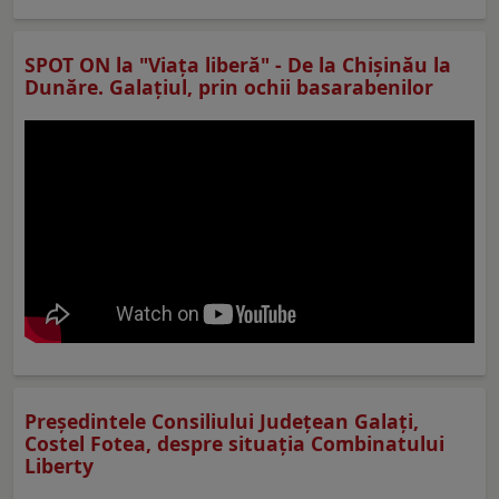
SPOT ON la "Viaţa liberă" - De la Chișinău la
Dunăre. Galațiul, prin ochii basarabenilor
Preşedintele Consiliului Judeţean Galaţi,
Costel Fotea, despre situaţia Combinatului
Liberty