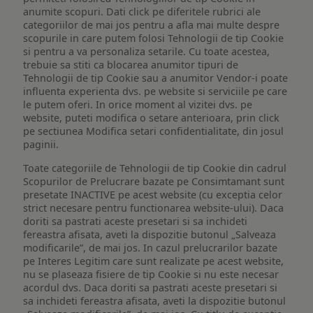
anumite scopuri. Dati click pe diferitele rubrici ale
categoriilor de mai jos pentru a afla mai multe despre
scopurile in care putem folosi Tehnologii de tip Cookie
si pentru a va personaliza setarile. Cu toate acestea,
trebuie sa stiti ca blocarea anumitor tipuri de
Tehnologii de tip Cookie sau a anumitor Vendor-i poate
influenta experienta dvs. pe website si serviciile pe care
le putem oferi. In orice moment al vizitei dvs. pe
website, puteti modifica o setare anterioara, prin click
pe sectiunea Modifica setari confidentialitate, din josul
paginii.
Toate categoriile de Tehnologii de tip Cookie din cadrul
Scopurilor de Prelucrare bazate pe Consimtamant sunt
presetate INACTIVE pe acest website (cu exceptia celor
strict necesare pentru functionarea website-ului). Daca
doriti sa pastrati aceste presetari si sa inchideti
fereastra afisata, aveti la dispozitie butonul „Salveaza
modificarile”, de mai jos. In cazul prelucrarilor bazate
pe Interes Legitim care sunt realizate pe acest website,
nu se plaseaza fisiere de tip Cookie si nu este necesar
acordul dvs. Daca doriti sa pastrati aceste presetari si
sa inchideti fereastra afisata, aveti la dispozitie butonul