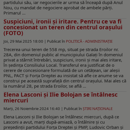
partidului său, iar negocierile ar urma să înceapă după Anul
Nou, cu mandat de negociere aprobat de ambele părți.
Primarul ...
Suspiciuni, ironii și iritare. Pentru ce va fi
concesionat un teren din centrul orașului
(FOTO)
Joi, 29 Mai 2025 18:00 |
Publicat în
POLITICĂ - ADMINISTRAŢIE
Trecerea unui teren de 558 mp, situat pe strada Eroilor nr.
28A, din domeniul public al municipiului Galați în domeniul
privat a stârnit întrebări, suspiciuni, ironii și mai ales iritare,
în ședința Consiliului Local. Transferul era justificat de o
cerere de concesionare formulată de un cetățean, iar aleșii
PNL, PACT și Forța Dreptei au insistat să afle ce anume se va
construi pe această suprafață din centrul orașului. Mai ales că
la numărul 28, pe strada Eroilor, se află ...
Elena Lasconi și Ilie Bolojan se întâlnesc
miercuri
Marți, 26 Noiembrie 2024 16:40 |
Publicat în
ŞTIRI NAŢIONALE
Elena Lasconi și Ilie Bolojan se întâlnesc miercuri, după ce
Lasconi a avut, marți după-amiază, o întâlnire și cu
președinții partidului Forța Dreptei și PMP, Ludovic Orban și