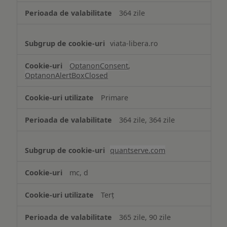
364 zile
viata-libera.ro
OptanonConsent
,
OptanonAlertBoxClosed
Primare
364 zile, 364 zile
quantserve.com
mc, d
Terț
365 zile, 90 zile