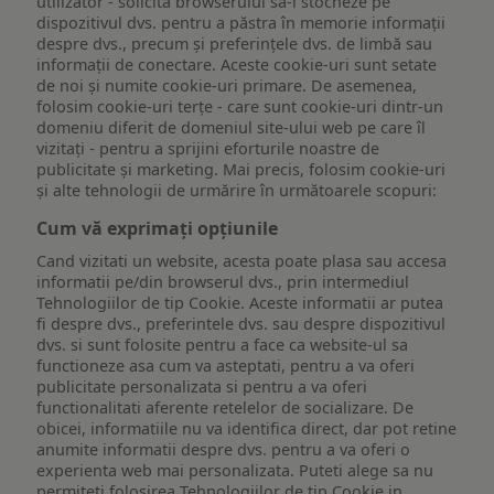
utilizator - solicită browserului să-l stocheze pe
dispozitivul dvs. pentru a păstra în memorie informații
despre dvs., precum și preferințele dvs. de limbă sau
informații de conectare. Aceste cookie-uri sunt setate
de noi și numite cookie-uri primare. De asemenea,
folosim cookie-uri terțe - care sunt cookie-uri dintr-un
domeniu diferit de domeniul site-ului web pe care îl
vizitați - pentru a sprijini eforturile noastre de
publicitate și marketing. Mai precis, folosim cookie-uri
și alte tehnologii de urmărire în următoarele scopuri:
Cum vă exprimați opțiunile
Cand vizitati un website, acesta poate plasa sau accesa
informatii pe/din browserul dvs., prin intermediul
Tehnologiilor de tip Cookie. Aceste informatii ar putea
fi despre dvs., preferintele dvs. sau despre dispozitivul
dvs. si sunt folosite pentru a face ca website-ul sa
functioneze asa cum va asteptati, pentru a va oferi
publicitate personalizata si pentru a va oferi
functionalitati aferente retelelor de socializare. De
obicei, informatiile nu va identifica direct, dar pot retine
anumite informatii despre dvs. pentru a va oferi o
experienta web mai personalizata. Puteti alege sa nu
permiteti folosirea Tehnologiilor de tip Cookie in