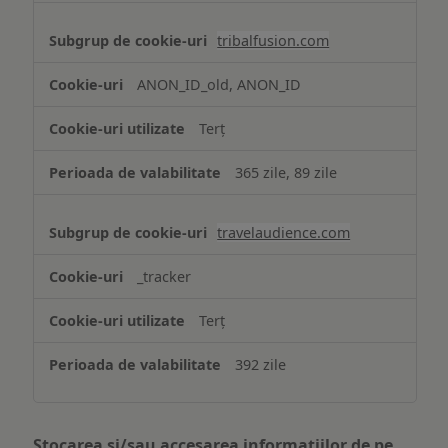
tribalfusion.com
ANON_ID_old, ANON_ID
Terț
365 zile, 89 zile
travelaudience.com
_tracker
Terț
392 zile
Stocarea și/sau accesarea informațiilor de pe