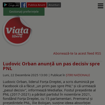
≡
Publica Anunt
Anunturi
Gestionați preferințele
Abonează-te la acest feed RSS
Ludovic Orban anunță un pas decisiv spre
PNL
Luni, 22 Decembrie 2025 13:00 |
Publicat în
ŞTIRI NAŢIONALE
Ludovic Orban, liderul Forța Dreptei, a scris duminică pe
Facebook că a făcut „un prim pas spre PNL” și că urmează
„pasul decisiv”, informează Mediafax. Fostul președinte al
PNL (2017-2021) a părăsit partidul în noiembrie 2021,
fondând Forța Dreptei, cu 15 parlamentari. Premierul și
președintele PNL, Ilie Bolojan, susține ideea absorbției