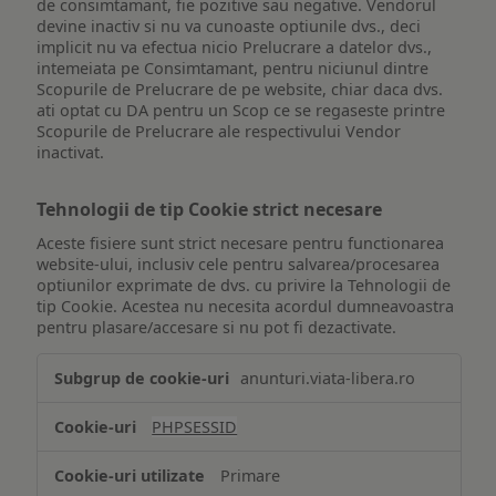
de consimtamant, fie pozitive sau negative. Vendorul
devine inactiv si nu va cunoaste optiunile dvs., deci
implicit nu va efectua nicio Prelucrare a datelor dvs.,
intemeiata pe Consimtamant, pentru niciunul dintre
Scopurile de Prelucrare de pe website, chiar daca dvs.
ati optat cu DA pentru un Scop ce se regaseste printre
Scopurile de Prelucrare ale respectivului Vendor
inactivat.
Tehnologii de tip Cookie strict necesare
Aceste fisiere sunt strict necesare pentru functionarea
website-ului, inclusiv cele pentru salvarea/procesarea
optiunilor exprimate de dvs. cu privire la Tehnologii de
tip Cookie. Acestea nu necesita acordul dumneavoastra
pentru plasare/accesare si nu pot fi dezactivate.
Tehnologii
anunturi.viata-libera.ro
de
tip
PHPSESSID
Cookie
strict
Primare
necesare