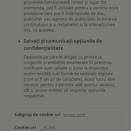
procesele funcționează corect și sigur. De
asemenea, pot fi utilizate pentru a corecta orice
probleme care pot fi întâmpinate de dvs.,
publisher sau agentul de publicitate în livrarea
conținutului și a reclamelor și la interacțiunea
dvs. cu acestea.
Salvați și comunicați opțiunile de
confidențialitate
Opțiunile pe care le alegeți cu privire la
scopurile și entitățile enumerate în prezenta
notificare sunt salvate și puse la dispoziția
acelor entități sub formă de semnale digitale
(cum ar fi un șir de caractere). Acest lucru este
necesar pentru a permite atât acestui serviciu,
cât și acelor entități să respecte opțiunile
respective.
Asigurarea
vimeo.com
funcționalităților
website-
__cf_bm
ului