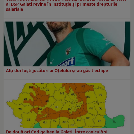
al DSP Galați revine în instituție și primește drepturile
salariale
Alți doi foști jucători ai Oțelului și-au găsit echipe
De două ori Cod galben la Galaţi. Între caniculă şi