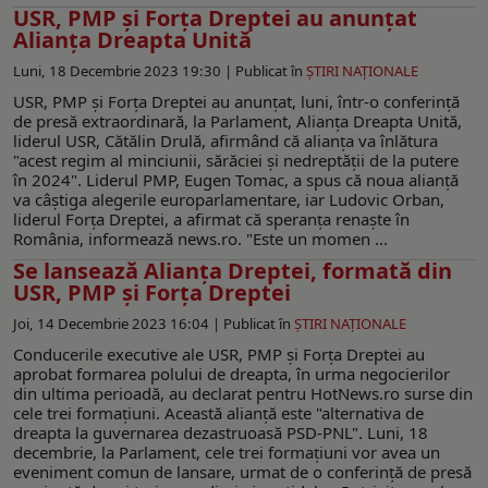
USR, PMP şi Forţa Dreptei au anunţat
Alianţa Dreapta Unită
Luni, 18 Decembrie 2023 19:30 |
Publicat în
ŞTIRI NAŢIONALE
USR, PMP şi Forţa Dreptei au anunţat, luni, într-o conferinţă
de presă extraordinară, la Parlament, Alianţa Dreapta Unită,
liderul USR, Cătălin Drulă, afirmând că alianţa va înlătura
"acest regim al minciunii, sărăciei şi nedreptăţii de la putere
în 2024". Liderul PMP, Eugen Tomac, a spus că noua alianţă
va câştiga alegerile europarlamentare, iar Ludovic Orban,
liderul Forţa Dreptei, a afirmat că speranţa renaşte în
România, informează news.ro. "Este un momen ...
Se lansează Alianța Dreptei, formată din
USR, PMP și Forța Dreptei
Joi, 14 Decembrie 2023 16:04 |
Publicat în
ŞTIRI NAŢIONALE
Conducerile executive ale USR, PMP și Forța Dreptei au
aprobat formarea polului de dreapta, în urma negocierilor
din ultima perioadă, au declarat pentru HotNews.ro surse din
cele trei formațiuni. Această alianță este "alternativa de
dreapta la guvernarea dezastruoasă PSD-PNL". Luni, 18
decembrie, la Parlament, cele trei formațiuni vor avea un
eveniment comun de lansare, urmat de o conferință de presă