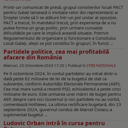
Printr-un comunicat de presă, grupul consilierilor locali PACT
pentru Galați lansează o invitație celor doi reprezentanți ai
Dreptei Unite să li se alăture într-un pol unitar al opoziției.
PACT a trecut, în mandatul trecut, prin experiența de a nu
putea forma un grup politic, prin urmare cunoaște
dificultățile pe care le implică această situație. Potrivit
Regulamentului de organizare și funcționare a Consiliului
Local Galați, aleșii se pot constitui în grupuri, în funcți ...
Partidele politice, cea mai profitabilă
afacere din România
Miercuri, 23 Octombrie 2024 17:20 |
Publicat în
ŞTIRI NAŢIONALE
Pe 9 octombrie 2024, în contul partidelor au intrat dintr-o
dată peste 62 milioane de lei de la bugetul de stat ca
subvenție, conform Autorității Electorale Permanente (AEP).
Cea mai mare sumă a revenit PSD, echivalentul a peste cinci
milioane de euro. Este urmarea unei măriri de buget pentru
AEP, despre care nici Guvernul și nici partidele nu au vorbit,
comentează HotNews. La ultima rectificare bugetară, din 23
septembrie 2024, guvernul condus de Marcel Ciolacu a
suplimentat bugetul ...
Ludovic Orban intră în cursa pentru