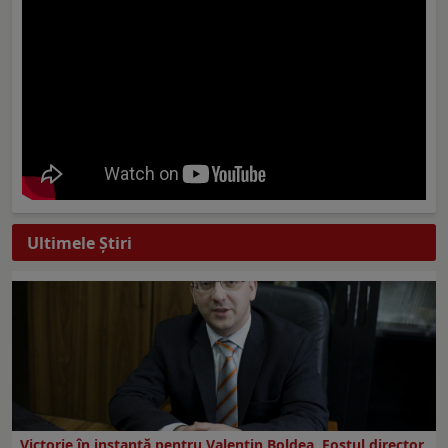
Ultimele Ştiri
Victorie în instanță pentru Valentin Boldea. Fostul director