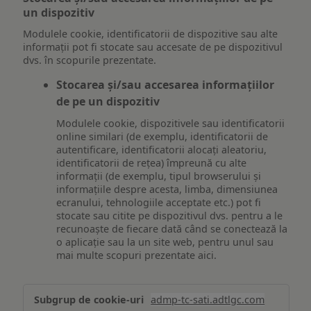
un dispozitiv
Modulele cookie, identificatorii de dispozitive sau alte
informații pot fi stocate sau accesate de pe dispozitivul
dvs. în scopurile prezentate.
Stocarea și/sau accesarea informațiilor
de pe un dispozitiv
Modulele cookie, dispozitivele sau identificatorii
online similari (de exemplu, identificatorii de
autentificare, identificatorii alocați aleatoriu,
identificatorii de rețea) împreună cu alte
informații (de exemplu, tipul browserului și
informațiile despre acesta, limba, dimensiunea
ecranului, tehnologiile acceptate etc.) pot fi
stocate sau citite pe dispozitivul dvs. pentru a le
recunoaște de fiecare dată când se conectează la
o aplicație sau la un site web, pentru unul sau
mai multe scopuri prezentate aici.
Stocarea
admp-tc-sati.adtlgc.com
și/sau