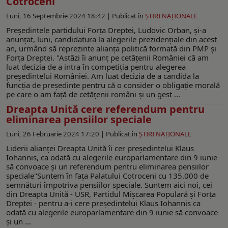
Cotroceni
Luni, 16 Septembrie 2024 18:42 |
Publicat în
ŞTIRI NAŢIONALE
Preşedintele partidului Forţa Dreptei, Ludovic Orban, şi-a
anunţat, luni, candidatura la alegerile prezidenţiale din acest
an, urmând să reprezinte alianţa politică formată din PMP şi
Forţa Dreptei. "Astăzi îi anunţ pe cetăţenii României că am
luat decizia de a intra în competiţia pentru alegerea
preşedintelui României. Am luat decizia de a candida la
funcţia de preşedinte pentru că o consider o obligaţie morală
pe care o am faţă de cetăţenii români şi un gest ...
Dreapta Unită cere referendum pentru
eliminarea pensiilor speciale
Luni, 26 Februarie 2024 17:20 |
Publicat în
ŞTIRI NAŢIONALE
Liderii alianţei Dreapta Unită îi cer preşedintelui Klaus
Iohannis, ca odată cu alegerile europarlamentare din 9 iunie
să convoace şi un referendum pentru eliminarea pensiilor
speciale"Suntem în faţa Palatului Cotroceni cu 135.000 de
semnături împotriva pensiilor speciale. Suntem aici noi, cei
din Dreapta Unită - USR, Partidul Mişcarea Populară şi Forţa
Dreptei - pentru a-i cere preşedintelui Klaus Iohannis ca
odată cu alegerile europarlamentare din 9 iunie să convoace
şi un ...