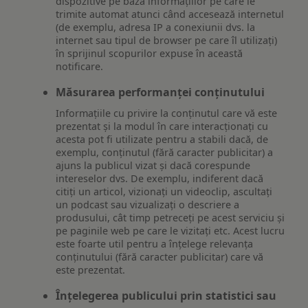
dispozitive pe baza informațiilor pe care le
trimite automat atunci când accesează internetul
(de exemplu, adresa IP a conexiunii dvs. la
internet sau tipul de browser pe care îl utilizați)
în sprijinul scopurilor expuse în această
notificare.
Măsurarea performanței conținutului
Informațiile cu privire la conținutul care vă este
prezentat și la modul în care interacționați cu
acesta pot fi utilizate pentru a stabili dacă, de
exemplu, conținutul (fără caracter publicitar) a
ajuns la publicul vizat și dacă corespunde
intereselor dvs. De exemplu, indiferent dacă
citiți un articol, vizionați un videoclip, ascultați
un podcast sau vizualizați o descriere a
produsului, cât timp petreceți pe acest serviciu și
pe paginile web pe care le vizitați etc. Acest lucru
este foarte util pentru a înțelege relevanța
conținutului (fără caracter publicitar) care vă
este prezentat.
Înțelegerea publicului prin statistici sau