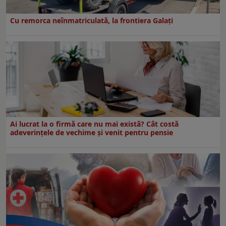
Cu remorca neînmatriculată, la frontiera Galați
Ai lucrat la o firmă care nu mai există? Cât costă
adeverințele de vechime și venit pentru pensie