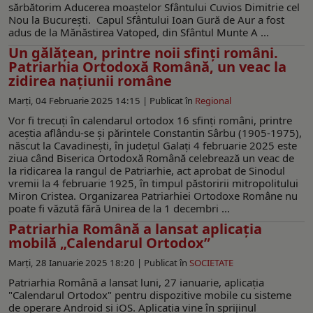
sărbătorim Aducerea moaștelor Sfântului Cuvios Dimitrie cel
Nou la București. Capul Sfântului Ioan Gură de Aur a fost
adus de la Mănăstirea Vatoped, din Sfântul Munte A ...
Un gălăţean, printre noii sfinţi români.
Patriarhia Ortodoxă Română, un veac la
zidirea națiunii române
Marți, 04 Februarie 2025 14:15 |
Publicat în
Regional
Vor fi trecuți în calendarul ortodox 16 sfinți români, printre
aceștia aflându-se și părintele Constantin Sârbu (1905-1975),
născut la Cavadinești, în județul Galați 4 februarie 2025 este
ziua când Biserica Ortodoxă Română celebrează un veac de
la ridicarea la rangul de Patriarhie, act aprobat de Sinodul
vremii la 4 februarie 1925, în timpul păstoririi mitropolitului
Miron Cristea. Organizarea Patriarhiei Ortodoxe Române nu
poate fi văzută fără Unirea de la 1 decembri ...
Patriarhia Română a lansat aplicația
mobilă „Calendarul Ortodox”
Marți, 28 Ianuarie 2025 18:20 |
Publicat în
SOCIETATE
Patriarhia Română a lansat luni, 27 ianuarie, aplicația
"Calendarul Ortodox" pentru dispozitive mobile cu sisteme
de operare Android și iOS. Aplicația vine în sprijinul