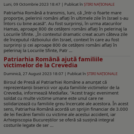
Luni, 09 Octombrie 2023 18:47 |
Publicat în
ŞTIRI NAŢIONALE
Patriarhia Română a transmis, luni, că „într-o foarte mare
proporție, pelerinii români aflați în ultimele zile în Israel s-au
întors cu bine acasă”. Au fost surprinși, în urma atacurilor
Hamas, aproape 800 de cetățeni români aflați în pelerinaj la
Locurile Sfinte. „În contextul dramatic creat acum câteva zile
de începutul războiului din Israel, context în care au fost
surprinși și cei aproape 800 de cetățeni români aflați în
pelerinaj la Locurile Sfinte, Patr ...
Patriarhia Română ajută familiile
victimelor de la Crevedia
Duminică, 27 August 2023 18:07 |
Publicat în
ŞTIRI NAŢIONALE
Biroul de Presă al Patriarhiei Române a anunțat că
reprezentanții bisericii vor ajuta familiile victimelor de la
Crevedia, informează Mediafax. "Acest tragic eveniment
soldat cu multe victime umane este unul care ne
solidarizează cu familiile greu încercate ale acestora. În acest
sens, Patriarhia Română acordă un sprijin financiar de 3.000
de lei fiecărei familii cu victime ale acestui accident, iar
Arhiepiscopia Bucureștilor se oferă să susțină integral
costurile legate de ser ...