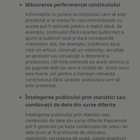
Măsurarea performanței conținutului
Informațiile cu privire la conținutul care vă este
prezentat și la modul în care interacționați cu
acesta pot fi utilizate pentru a stabili dacă, de
exemplu, conținutul (fără caracter publicitar) a
ajuns la publicul vizat și dacă corespunde
intereselor dvs. De exemplu, indiferent dacă
citiți un articol, vizionați un videoclip, ascultați
un podcast sau vizualizați o descriere a
produsului, cât timp petreceți pe acest serviciu și
pe paginile web pe care le vizitați etc. Acest lucru
este foarte util pentru a înțelege relevanța
conținutului (fără caracter publicitar) care vă
este prezentat.
Înțelegerea publicului prin statistici sau
combinații de date din surse diferite
Înțelegerea publicului prin statistici sau
combinații de date din surse diferite Rapoartele
pot fi generate pe baza combinației de seturi de
date (cum ar fi profilurile de utilizator,
statisticile, cercetarea de piață, datele analitice)