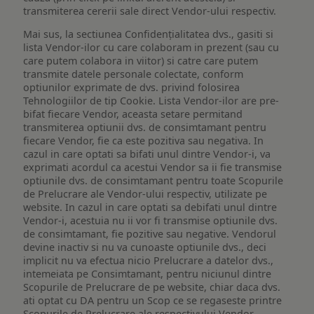
transmiterea cererii sale direct Vendor-ului respectiv.
Mai sus, la sectiunea Confidențialitatea dvs., gasiti si
lista Vendor-ilor cu care colaboram in prezent (sau cu
care putem colabora in viitor) si catre care putem
transmite datele personale colectate, conform
optiunilor exprimate de dvs. privind folosirea
Tehnologiilor de tip Cookie. Lista Vendor-ilor are pre-
bifat fiecare Vendor, aceasta setare permitand
transmiterea optiunii dvs. de consimtamant pentru
fiecare Vendor, fie ca este pozitiva sau negativa. In
cazul in care optati sa bifati unul dintre Vendor-i, va
exprimati acordul ca acestui Vendor sa ii fie transmise
optiunile dvs. de consimtamant pentru toate Scopurile
de Prelucrare ale Vendor-ului respectiv, utilizate pe
website. In cazul in care optati sa debifati unul dintre
Vendor-i, acestuia nu ii vor fi transmise optiunile dvs.
de consimtamant, fie pozitive sau negative. Vendorul
devine inactiv si nu va cunoaste optiunile dvs., deci
implicit nu va efectua nicio Prelucrare a datelor dvs.,
intemeiata pe Consimtamant, pentru niciunul dintre
Scopurile de Prelucrare de pe website, chiar daca dvs.
ati optat cu DA pentru un Scop ce se regaseste printre
Scopurile de Prelucrare ale respectivului Vendor