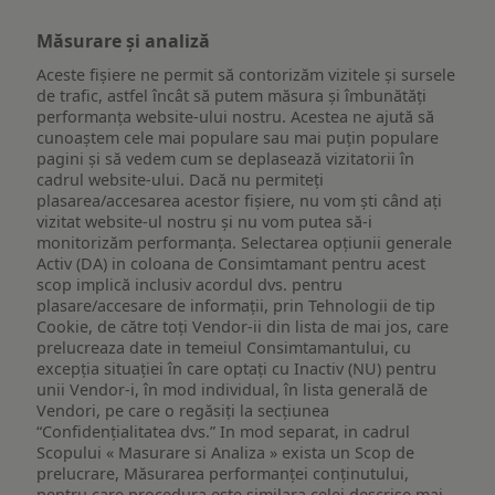
Măsurare și analiză
Aceste fișiere ne permit să contorizăm vizitele și sursele
de trafic, astfel încât să putem măsura și îmbunătăți
performanța website-ului nostru. Acestea ne ajută să
cunoaștem cele mai populare sau mai puțin populare
pagini și să vedem cum se deplasează vizitatorii în
cadrul website-ului. Dacă nu permiteți
plasarea/accesarea acestor fișiere, nu vom ști când ați
vizitat website-ul nostru și nu vom putea să-i
monitorizăm performanța. Selectarea opțiunii generale
Activ (DA) in coloana de Consimtamant pentru acest
scop implică inclusiv acordul dvs. pentru
plasare/accesare de informații, prin Tehnologii de tip
Cookie, de către toți Vendor-ii din lista de mai jos, care
prelucreaza date in temeiul Consimtamantului, cu
excepția situației în care optați cu Inactiv (NU) pentru
unii Vendor-i, în mod individual, în lista generală de
Vendori, pe care o regăsiți la secțiunea
“Confidențialitatea dvs.” In mod separat, in cadrul
Scopului « Masurare si Analiza » exista un Scop de
prelucrare, Măsurarea performanței conținutului,
pentru care procedura este similara celei descrise mai