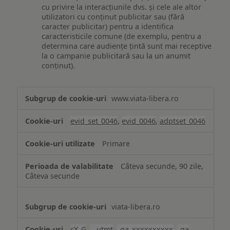
cu privire la interacțiunile dvs. și cele ale altor
utilizatori cu conținut publicitar sau (fără
caracter publicitar) pentru a identifica
caracteristicile comune (de exemplu, pentru a
determina care audiențe țintă sunt mai receptive
la o campanie publicitară sau la un anumit
conținut).
Măsurare
www.viata-libera.ro
și
analiză
evid_set_0046
,
evid_0046
,
adptset_0046
Primare
Câteva secunde, 90 zile,
Câteva secunde
viata-libera.ro
cX_G
,
__utmt
,
_ga_xxxxxxxxxx
,
_ga
,