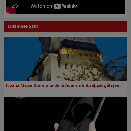
Ultimele Ştiri
Icoana Maicii Domnului de la Adam a îmbrățișat gălățenii