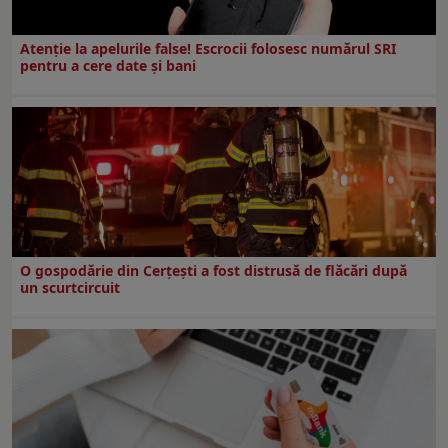
Atenție la apelurile false! Escrocii folosesc numărul SRI
pentru a cere date și bani
O gospodărie din Cerțești a fost distrusă de flăcări după
un scurtcircuit