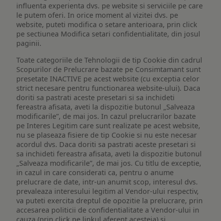
influenta experienta dvs. pe website si serviciile pe care
le putem oferi. In orice moment al vizitei dvs. pe
website, puteti modifica o setare anterioara, prin click
pe sectiunea Modifica setari confidentialitate, din josul
paginii.
Toate categoriile de Tehnologii de tip Cookie din cadrul
Scopurilor de Prelucrare bazate pe Consimtamant sunt
presetate INACTIVE pe acest website (cu exceptia celor
strict necesare pentru functionarea website-ului). Daca
doriti sa pastrati aceste presetari si sa inchideti
fereastra afisata, aveti la dispozitie butonul „Salveaza
modificarile”, de mai jos. In cazul prelucrarilor bazate
pe Interes Legitim care sunt realizate pe acest website,
nu se plaseaza fisiere de tip Cookie si nu este necesar
acordul dvs. Daca doriti sa pastrati aceste presetari si
sa inchideti fereastra afisata, aveti la dispozitie butonul
„Salveaza modificarile”, de mai jos. Cu titlu de exceptie,
in cazul in care considerati ca, pentru o anume
prelucrare de date, intr-un anumit scop, interesul dvs.
prevaleaza interesului legitim al Vendor-ului respectiv,
va puteti exercita dreptul de opozitie la prelucrare, prin
accesarea politicii de confidentialitate a Vendor-ului in
cauza (prin click pe linkul aferent acesteia) si