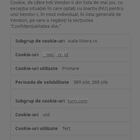
Cookie, de către toți Vendor-ii din lista de mai jos, cu
excepția situației în care optați cu Inactiv (NU) pentru
unii Vendor-i, în mod individual, în lista generală de
Vendori, pe care o regăsiți la secțiunea
“Confidențialitatea dvs.”
Publicitate
viata-libera.ro
țintită
(targetată)
__gpi
,
_cc_id
Primare
389 zile, 269 zile
turn.com
uid
Terț