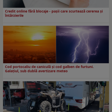
Credit online fără blocaje - pașii care scurtează cererea și
întârzierile
Cod portocaliu de caniculă și cod galben de furtuni.
Galațiul, sub dublă avertizare meteo