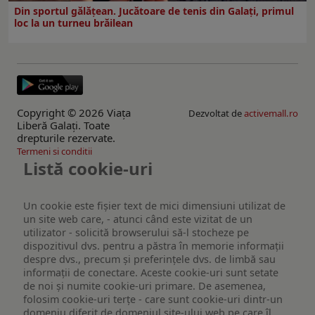
Din sportul gălățean. Jucătoare de tenis din Galați, primul
loc la un turneu brăilean
Copyright © 2026 Viaţa
Dezvoltat de
activemall.ro
Liberă Galaţi. Toate
drepturile rezervate.
Termeni si conditii
Listă cookie-uri
Un cookie este fişier text de mici dimensiuni utilizat de
un site web care, - atunci când este vizitat de un
utilizator - solicită browserului să-l stocheze pe
dispozitivul dvs. pentru a păstra în memorie informații
despre dvs., precum și preferințele dvs. de limbă sau
informații de conectare. Aceste cookie-uri sunt setate
de noi și numite cookie-uri primare. De asemenea,
folosim cookie-uri terțe - care sunt cookie-uri dintr-un
domeniu diferit de domeniul site-ului web pe care îl