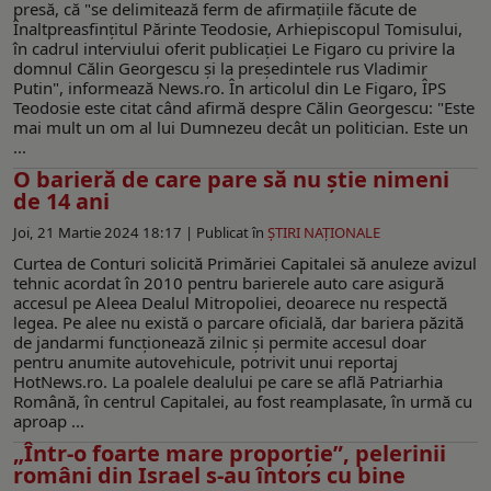
presă, că "se delimitează ferm de afirmaţiile făcute de
Înaltpreasfinţitul Părinte Teodosie, Arhiepiscopul Tomisului,
în cadrul interviului oferit publicaţiei Le Figaro cu privire la
domnul Călin Georgescu şi la preşedintele rus Vladimir
Putin", informează News.ro. În articolul din Le Figaro, ÎPS
Teodosie este citat când afirmă despre Călin Georgescu: "Este
mai mult un om al lui Dumnezeu decât un politician. Este un
...
O barieră de care pare să nu știe nimeni
de 14 ani
Joi, 21 Martie 2024 18:17 |
Publicat în
ŞTIRI NAŢIONALE
Curtea de Conturi solicită Primăriei Capitalei să anuleze avizul
tehnic acordat în 2010 pentru barierele auto care asigură
accesul pe Aleea Dealul Mitropoliei, deoarece nu respectă
legea. Pe alee nu există o parcare oficială, dar bariera păzită
de jandarmi funcționează zilnic și permite accesul doar
pentru anumite autovehicule, potrivit unui reportaj
HotNews.ro. La poalele dealului pe care se află Patriarhia
Română, în centrul Capitalei, au fost reamplasate, în urmă cu
aproap ...
„Într-o foarte mare proporție”, pelerinii
români din Israel s-au întors cu bine