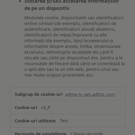
Stocarea și/sau accesarea informațiilor
de pe un dispozitiv
Modulele cookie, dispozitivele sau identificatorii
online similari (de exemplu, identificatorii de
autentificare, identificatorii alocați aleatoriu,
identificatorii de rețea) împreună cu alte
informații (de exemplu, tipul browserului și
informațiile despre acesta, limba, dimensiunea
ecranului, tehnologiile acceptate etc.) pot fi
stocate sau citite pe dispozitivul dvs. pentru a le
recunoaște de fiecare dată când se conectează la
o aplicație sau la un site web, pentru unul sau
mai multe scopuri prezentate aici.
Stocarea
admp-tc-sati.adtlgc.com
și/sau
accesarea
cX_P
informațiilor
de
Terț
pe
un
Câteva secunde