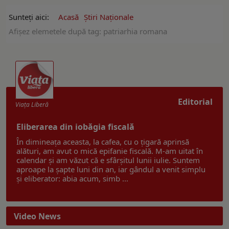
Sunteți aici:
Acasă
Ştiri Naţionale
Afişez elemetele după tag: patriarhia romana
Editorial
Viaţa Liberă
Eliberarea din iobăgia fiscală
În dimineața aceasta, la cafea, cu o țigară aprinsă
alături, am avut o mică epifanie fiscală. M-am uitat în
calendar și am văzut că e sfârșitul lunii iulie. Suntem
aproape la șapte luni din an, iar gândul a venit simplu
și eliberator: abia acum, simb ...
Video News