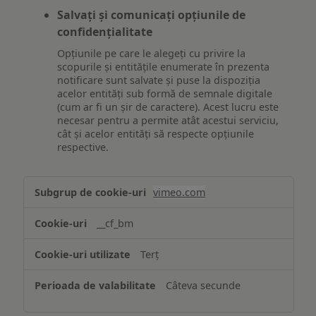
Salvați și comunicați opțiunile de
confidențialitate
Opțiunile pe care le alegeți cu privire la
scopurile și entitățile enumerate în prezenta
notificare sunt salvate și puse la dispoziția
acelor entități sub formă de semnale digitale
(cum ar fi un șir de caractere). Acest lucru este
necesar pentru a permite atât acestui serviciu,
cât și acelor entități să respecte opțiunile
respective.
Asigurarea
vimeo.com
funcționalităților
website-
__cf_bm
ului
Terț
Câteva secunde