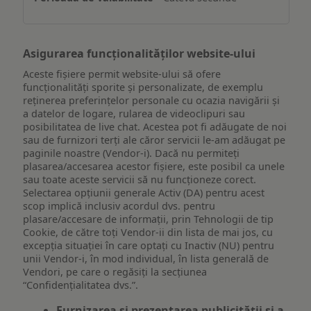
dispozitiv
Asigurarea funcționalităților website-ului
Aceste fișiere permit website-ului să ofere
funcționalități sporite și personalizate, de exemplu
reţinerea preferinţelor personale cu ocazia navigării și
a datelor de logare, rularea de videoclipuri sau
posibilitatea de live chat. Acestea pot fi adăugate de noi
sau de furnizori terți ale căror servicii le-am adăugat pe
paginile noastre (Vendor-i). Dacă nu permiteți
plasarea/accesarea acestor fișiere, este posibil ca unele
sau toate aceste servicii să nu funcționeze corect.
Selectarea opțiunii generale Activ (DA) pentru acest
scop implică inclusiv acordul dvs. pentru
plasare/accesare de informații, prin Tehnologii de tip
Cookie, de către toți Vendor-ii din lista de mai jos, cu
excepția situației în care optați cu Inactiv (NU) pentru
unii Vendor-i, în mod individual, în lista generală de
Vendori, pe care o regăsiți la secțiunea
“Confidențialitatea dvs.”.
Furnizarea și prezentarea publicității și a