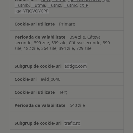
__utmb
,
__utma
,
__utmz
,
__utmc
,
cX_P
,
_ga_YTJQVQYCPP
Primare
394 zile, Câteva
secunde, 399 zile, 399 zile, Câteva secunde, 399
zile, 182 zile, 364 zile, 394 zile, 729 zile
adtlgc.com
evid_0046
Terț
540 zile
trafic.ro