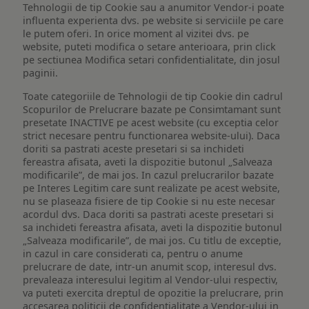
Tehnologii de tip Cookie sau a anumitor Vendor-i poate
influenta experienta dvs. pe website si serviciile pe care
le putem oferi. In orice moment al vizitei dvs. pe
website, puteti modifica o setare anterioara, prin click
pe sectiunea Modifica setari confidentialitate, din josul
paginii.
Toate categoriile de Tehnologii de tip Cookie din cadrul
Scopurilor de Prelucrare bazate pe Consimtamant sunt
presetate INACTIVE pe acest website (cu exceptia celor
strict necesare pentru functionarea website-ului). Daca
doriti sa pastrati aceste presetari si sa inchideti
fereastra afisata, aveti la dispozitie butonul „Salveaza
modificarile”, de mai jos. In cazul prelucrarilor bazate
pe Interes Legitim care sunt realizate pe acest website,
nu se plaseaza fisiere de tip Cookie si nu este necesar
acordul dvs. Daca doriti sa pastrati aceste presetari si
sa inchideti fereastra afisata, aveti la dispozitie butonul
„Salveaza modificarile”, de mai jos. Cu titlu de exceptie,
in cazul in care considerati ca, pentru o anume
prelucrare de date, intr-un anumit scop, interesul dvs.
prevaleaza interesului legitim al Vendor-ului respectiv,
va puteti exercita dreptul de opozitie la prelucrare, prin
accesarea politicii de confidentialitate a Vendor-ului in