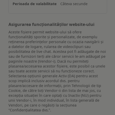
un
Câteva secunde
dispozitiv
Asigurarea funcționalităților website-ului
Aceste fișiere permit website-ului să ofere
funcționalități sporite și personalizate, de exemplu
reţinerea preferinţelor personale cu ocazia navigării și
a datelor de logare, rularea de videoclipuri sau
posibilitatea de live chat. Acestea pot fi adăugate de noi
sau de furnizori terți ale căror servicii le-am adăugat pe
paginile noastre (Vendor-i). Dacă nu permiteți
plasarea/accesarea acestor fișiere, este posibil ca unele
sau toate aceste servicii să nu funcționeze corect.
Selectarea opțiunii generale Activ (DA) pentru acest
scop implică inclusiv acordul dvs. pentru
plasare/accesare de informații, prin Tehnologii de tip
Cookie, de către toți Vendor-ii din lista de mai jos, cu
excepția situației în care optați cu Inactiv (NU) pentru
unii Vendor-i, în mod individual, în lista generală de
Vendori, pe care o regăsiți la secțiunea
“Confidențialitatea dvs.”.