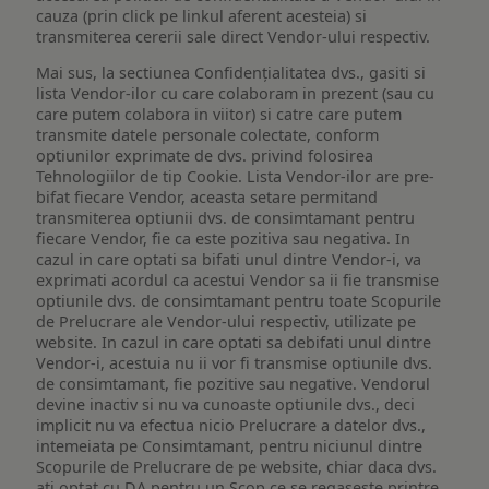
cauza (prin click pe linkul aferent acesteia) si
transmiterea cererii sale direct Vendor-ului respectiv.
Mai sus, la sectiunea Confidențialitatea dvs., gasiti si
lista Vendor-ilor cu care colaboram in prezent (sau cu
care putem colabora in viitor) si catre care putem
transmite datele personale colectate, conform
optiunilor exprimate de dvs. privind folosirea
Tehnologiilor de tip Cookie. Lista Vendor-ilor are pre-
bifat fiecare Vendor, aceasta setare permitand
transmiterea optiunii dvs. de consimtamant pentru
fiecare Vendor, fie ca este pozitiva sau negativa. In
cazul in care optati sa bifati unul dintre Vendor-i, va
exprimati acordul ca acestui Vendor sa ii fie transmise
optiunile dvs. de consimtamant pentru toate Scopurile
de Prelucrare ale Vendor-ului respectiv, utilizate pe
website. In cazul in care optati sa debifati unul dintre
Vendor-i, acestuia nu ii vor fi transmise optiunile dvs.
de consimtamant, fie pozitive sau negative. Vendorul
devine inactiv si nu va cunoaste optiunile dvs., deci
implicit nu va efectua nicio Prelucrare a datelor dvs.,
intemeiata pe Consimtamant, pentru niciunul dintre
Scopurile de Prelucrare de pe website, chiar daca dvs.
ati optat cu DA pentru un Scop ce se regaseste printre