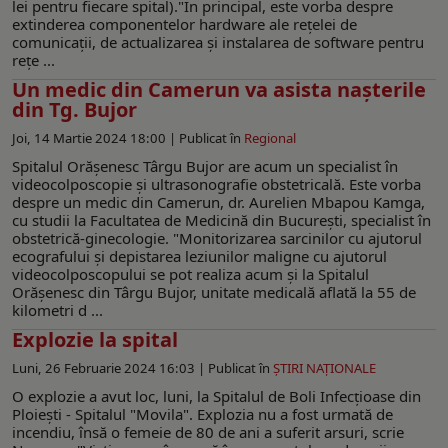
lei pentru fiecare spital)."În principal, este vorba despre
extinderea componentelor hardware ale rețelei de
comunicații, de actualizarea și instalarea de software pentru
rețe ...
Un medic din Camerun va asista naşterile
din Tg. Bujor
Joi, 14 Martie 2024 18:00 |
Publicat în
Regional
Spitalul Orășenesc Târgu Bujor are acum un specialist în
videocolposcopie și ultrasonografie obstetricală. Este vorba
despre un medic din Camerun, dr. Aurelien Mbapou Kamga,
cu studii la Facultatea de Medicină din București, specialist în
obstetrică-ginecologie. "Monitorizarea sarcinilor cu ajutorul
ecografului și depistarea leziunilor maligne cu ajutorul
videocolposcopului se pot realiza acum și la Spitalul
Orășenesc din Târgu Bujor, unitate medicală aflată la 55 de
kilometri d ...
Explozie la spital
Luni, 26 Februarie 2024 16:03 |
Publicat în
ŞTIRI NAŢIONALE
O explozie a avut loc, luni, la Spitalul de Boli Infecțioase din
Ploiești - Spitalul "Movila". Explozia nu a fost urmată de
incendiu, însă o femeie de 80 de ani a suferit arsuri, scrie