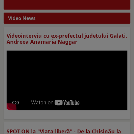
Video News
Videointerviu cu ex-prefectul judeţului Galaţi,
Andreea Anamaria Naggar
SPOT ON la "Viaţa liberă" - De la Chișinău la