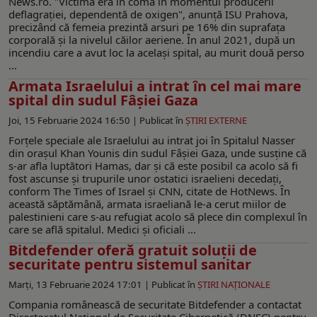
News.ro. "Victima era în comă în momentul producerii
deflagrației, dependentă de oxigen", anunţă ISU Prahova,
precizând că femeia prezintă arsuri pe 16% din suprafața
corporală şi la nivelul căilor aeriene. În anul 2021, după un
incendiu care a avut loc la același spital, au murit două perso
...
Armata Israelului a intrat în cel mai mare
spital din sudul Fâșiei Gaza
Joi, 15 Februarie 2024 16:50 |
Publicat în
ŞTIRI EXTERNE
Forțele speciale ale Israelului au intrat joi în Spitalul Nasser
din orașul Khan Younis din sudul Fâșiei Gaza, unde susține că
s-ar afla luptători Hamas, dar și că este posibil ca acolo să fi
fost ascunse și trupurile unor ostatici israelieni decedați,
conform The Times of Israel și CNN, citate de HotNews. În
această săptămână, armata israeliană le-a cerut miilor de
palestinieni care s-au refugiat acolo să plece din complexul în
care se află spitalul. Medici şi oficiali ...
Bitdefender oferă gratuit soluții de
securitate pentru sistemul sanitar
Marți, 13 Februarie 2024 17:01 |
Publicat în
ŞTIRI NAŢIONALE
Compania românească de securitate Bitdefender a contactat
Directoratul Național de Securitate Cibernetică (DNSC) pentru