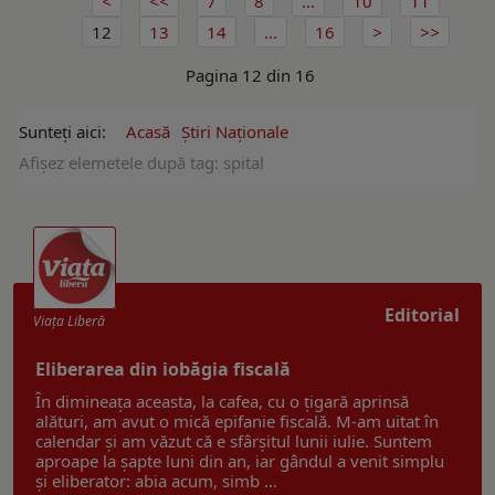
7
8
...
10
11
12
13
14
...
16
Pagina 12 din 16
Sunteți aici:
Acasă
Ştiri Naţionale
Afişez elemetele după tag: spital
Editorial
Viaţa Liberă
Eliberarea din iobăgia fiscală
În dimineața aceasta, la cafea, cu o țigară aprinsă
alături, am avut o mică epifanie fiscală. M-am uitat în
calendar și am văzut că e sfârșitul lunii iulie. Suntem
aproape la șapte luni din an, iar gândul a venit simplu
și eliberator: abia acum, simb ...