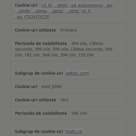
cX_G
,
__utmt
,
_ga_xxxxxxxxxx
,
_ga
,
__utmb
,
__utma
,
__utmz
,
__utmc
,
cX_P
,
_ga_YTJQVQYCPP
Primare
394 zile, Câteva
secunde, 399 zile, 399 zile, Câteva secunde, 399
zile, 182 zile, 364 zile, 394 zile, 729 zile
adtlgc.com
evid_0046
Terț
540 zile
trafic.ro