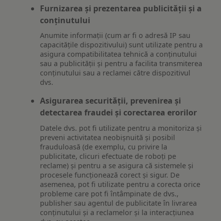
Furnizarea și prezentarea publicității și a
conținutului
Anumite informații (cum ar fi o adresă IP sau
capacitățile dispozitivului) sunt utilizate pentru a
asigura compatibilitatea tehnică a conținutului
sau a publicității și pentru a facilita transmiterea
conținutului sau a reclamei către dispozitivul
dvs.
Asigurarea securității, prevenirea și
detectarea fraudei și corectarea erorilor
Datele dvs. pot fi utilizate pentru a monitoriza și
preveni activitatea neobișnuită și posibil
frauduloasă (de exemplu, cu privire la
publicitate, clicuri efectuate de roboți pe
reclame) și pentru a se asigura că sistemele și
procesele funcționează corect și sigur. De
asemenea, pot fi utilizate pentru a corecta orice
probleme care pot fi întâmpinate de dvs.,
publisher sau agentul de publicitate în livrarea
conținutului și a reclamelor și la interacțiunea