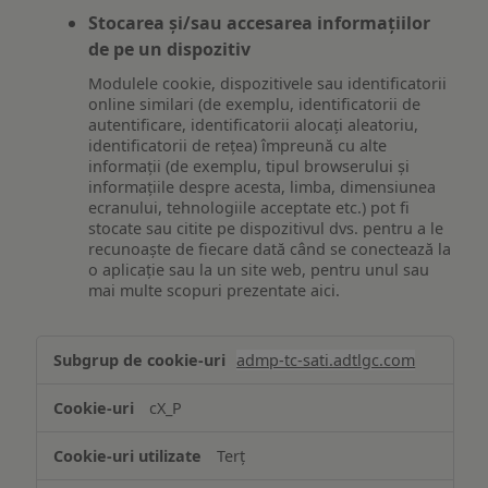
Stocarea și/sau accesarea informațiilor
de pe un dispozitiv
Modulele cookie, dispozitivele sau identificatorii
online similari (de exemplu, identificatorii de
autentificare, identificatorii alocați aleatoriu,
identificatorii de rețea) împreună cu alte
informații (de exemplu, tipul browserului și
informațiile despre acesta, limba, dimensiunea
ecranului, tehnologiile acceptate etc.) pot fi
stocate sau citite pe dispozitivul dvs. pentru a le
recunoaște de fiecare dată când se conectează la
o aplicație sau la un site web, pentru unul sau
mai multe scopuri prezentate aici.
Stocarea
admp-tc-sati.adtlgc.com
și/sau
accesarea
cX_P
informațiilor
de
Terț
pe