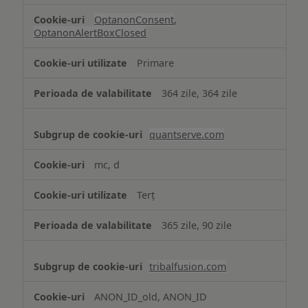
OptanonConsent
,
OptanonAlertBoxClosed
Primare
364 zile, 364 zile
quantserve.com
mc, d
Terț
365 zile, 90 zile
tribalfusion.com
ANON_ID_old, ANON_ID