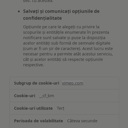
dvs. cu acestea.
Salvați și comunicați opțiunile de
confidențialitate
Opțiunile pe care le alegeți cu privire la
scopurile și entitățile enumerate în prezenta
notificare sunt salvate și puse la dispoziția
acelor entități sub formă de semnale digitale
(cum ar fi un șir de caractere). Acest lucru este
necesar pentru a permite atât acestui serviciu,
cât și acelor entități să respecte opțiunile
respective.
Asigurarea
vimeo.com
funcționalităților
website-
__cf_bm
ului
Terț
Câteva secunde