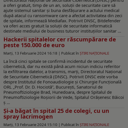
a oferi gratuit, timp de un an, soluții de securitate care să
ajute sistemul sanitar și buna desfășurare a actului medical
după atacul cu ransomware care a afectat activitatea din zeci
de spitale, informează Mediafax. Potrivit DNSC, Bitdefender
va oferi acces gratuit la soluții de securitate informatică
destinate mediului de business tuturor instituțiilor sanitar ...
Hackerii spitalelor cer răscumpărare de
peste 150.000 de euro
Marți, 13 Februarie 2024 16:18 |
Publicat în
ŞTIRI NAŢIONALE
La încă cinci spitale se confirmă incidentul de securitate
cibernetică, dar nu există până acum niciun indiciu referitor
la exfiltrarea datelor, a transmis, marți, Directoratul Național
de Securitate Cibernetică (DNSC). Potrivit DNSC este vorba
despre Institutul de Fonoaudiologie și Chirurgie Funcțională
ORL „Prof. Dr. D. Hociotă”, București, Sanatoriul de
Pneumoftiziologie Brad, Hunedoara, despre Spitalul de
Pneumoftiziologie Roșiorii de Vede, Spitalul Orășenesc Băicoi
ș ...
Și-a băgat în spital 25 de colegi, cu un
spray lacrimogen
Marți, 13 Februarie 2024 15:10 |
Publicat în
ŞTIRI NAŢIONALE