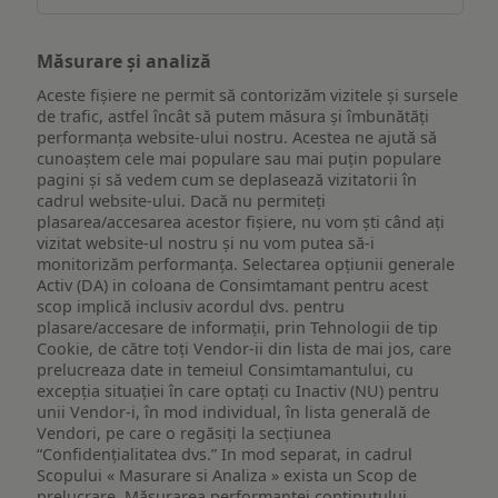
Măsurare și analiză
Aceste fișiere ne permit să contorizăm vizitele și sursele
de trafic, astfel încât să putem măsura și îmbunătăți
performanța website-ului nostru. Acestea ne ajută să
cunoaștem cele mai populare sau mai puțin populare
pagini și să vedem cum se deplasează vizitatorii în
cadrul website-ului. Dacă nu permiteți
plasarea/accesarea acestor fișiere, nu vom ști când ați
vizitat website-ul nostru și nu vom putea să-i
monitorizăm performanța. Selectarea opțiunii generale
Activ (DA) in coloana de Consimtamant pentru acest
scop implică inclusiv acordul dvs. pentru
plasare/accesare de informații, prin Tehnologii de tip
Cookie, de către toți Vendor-ii din lista de mai jos, care
prelucreaza date in temeiul Consimtamantului, cu
excepția situației în care optați cu Inactiv (NU) pentru
unii Vendor-i, în mod individual, în lista generală de
Vendori, pe care o regăsiți la secțiunea
“Confidențialitatea dvs.” In mod separat, in cadrul
Scopului « Masurare si Analiza » exista un Scop de
prelucrare, Măsurarea performanței conținutului,