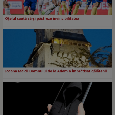
Oțelul caută să-și păstreze invincibilitatea
Icoana Maicii Domnului de la Adam a îmbrățișat gălățenii