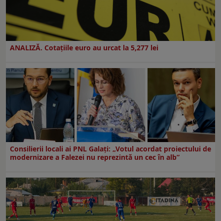
ANALIZĂ. Cotațiile euro au urcat la 5,277 lei
Consilierii locali ai PNL Galaţi: „Votul acordat proiectului de
modernizare a Falezei nu reprezintă un cec în alb”