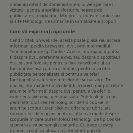
domeniu diferit de domeniul site-ului web pe care îl
vizitați - pentru a sprijini eforturile noastre de
publicitate și marketing. Mai precis, folosim cookie-uri
și alte tehnologii de urmărire în următoarele scopuri:
Cum vă exprimați opțiunile
Cand vizitati un website, acesta poate plasa sau accesa
informatii pe/din browserul dvs., prin intermediul
Tehnologiilor de tip Cookie. Aceste informatii ar putea
fi despre dvs., preferintele dvs. sau despre dispozitivul
dvs. si sunt folosite pentru a face ca website-ul sa
functioneze asa cum va asteptati, pentru a va oferi
publicitate personalizata si pentru a va oferi
functionalitati aferente retelelor de socializare. De
obicei, informatiile nu va identifica direct, dar pot retine
anumite informatii despre dvs. pentru a va oferi o
experienta web mai personalizata. Puteti alege sa nu
permiteti folosirea Tehnologiilor de tip Cookie in
anumite scopuri. Dati click pe diferitele rubrici ale
categoriilor de mai jos pentru a afla mai multe despre
scopurile in care putem folosi Tehnologii de tip Cookie
si pentru a va personaliza setarile. Cu toate acestea,
trebuie sa stiti ca blocarea anumitor tipuri de