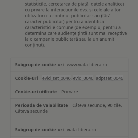
statisticile, cercetarea de piață, datele analitice)
cu privire la interacțiunile dvs. și cele ale altor
utilizatori cu conținut publicitar sau (fără
caracter publicitar) pentru a identifica
caracteristicile comune (de exemplu, pentru a
determina care audiențe țintă sunt mai receptive
la o campanie publicitară sau la un anumit
conținut).
Măsurare
www.viata-libera.ro
și
analiză
evid_set_0046
,
evid_0046
,
adptset_0046
Primare
Câteva secunde, 90 zile,
Câteva secunde
viata-libera.ro