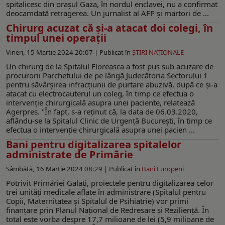
spitalicesc din oraşul Gaza, în nordul enclavei, nu a confirmat
deocamdată retragerea. Un jurnalist al AFP şi martori de ...
Chirurg acuzat că și-a atacat doi colegi, în
timpul unei operații
Vineri, 15 Martie 2024 20:07 |
Publicat în
ŞTIRI NAŢIONALE
Un chirurg de la Spitalul Floreasca a fost pus sub acuzare de
procurorii Parchetului de pe lângă Judecătoria Sectorului 1
pentru săvârşirea infracţiunii de purtare abuzivă, după ce şi-a
atacat cu electrocauterul un coleg, în timp ce efectua o
intervenţie chirurgicală asupra unei paciente, relatează
Agerpres. "În fapt, s-a reţinut că, la data de 06.03.2020,
aflându-se la Spitalul Clinic de Urgenţă Bucureşti, în timp ce
efectua o intervenţie chirurgicală asupra unei pacien ...
Bani pentru digitalizarea spitalelor
administrate de Primărie
Sâmbătă, 16 Martie 2024 08:29 |
Publicat în
Bani Europeni
Potrivit Primăriei Galați, proiectele pentru digitalizarea celor
trei unități medicale aflate în administrare (Spitalul pentru
Copii, Maternitatea și Spitalul de Psihiatrie) vor primi
finanțare prin Planul Naţional de Redresare şi Rezilienţă. În
total este vorba despre 17,7 milioane de lei (5,9 milioane de