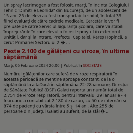
Un spray lacrimogen a fost folosit, marţi, în incinta Colegiului
Tehnic ”Dimitrie Leonida” din Bucureşti, de un adolescent de
15 ani. 25 de elevi au fost transportaţi la spital, în total 33
fiind evaluaţi de către cadrele medicale. Cercetările vor fi
preluate de către Serviciul Siguranţă Şcolară, care va stabili
împrejurările în care elevul a folosit spray-ul în exteriorul
unităţii, dar şi la intrare. Prefectul Capitalei, Rareș Hopincă, a
cerut Primăriei Sectorului 2 � ...
Peste 2.100 de gălăţeni cu viroze, în ultima
săptămână
Marți, 06 Februarie 2024 20:00 |
Publicat în
SOCIETATE
Numărul gălăţenilor care suferă de viroze respiratorii în
această perioadă se menține aproape constant, de la o
săptămână la altaDacă în săptămâna 22-28 ianuarie, Direcția
de Sănătate Publică (DSP) Galați raporta un număr total de
2.751 de viroze respiratorii, pentru intervalul 29 ianuarie - 4
februarie a contabilizat 2.180 de cazuri, cu 50 de internări și
874 de pacienți cu vârsta între 5 și 14 ani. Alte 255 de
persoane din judeţul Galaţi au suferit, de la sfâr� ...