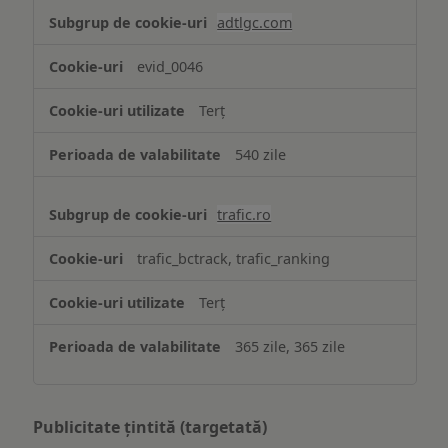
adtlgc.com
evid_0046
Terț
540 zile
trafic.ro
trafic_bctrack, trafic_ranking
Terț
365 zile, 365 zile
Publicitate țintită (targetată)