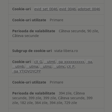
și
analiză
evid_set_0046
,
evid_0046
,
adptset_0046
Primare
Câteva secunde, 90 zile,
Câteva secunde
viata-libera.ro
cX_G
,
__utmt
,
_ga_xxxxxxxxxx
,
_ga
,
__utmb
,
__utma
,
__utmz
,
__utmc
,
cX_P
,
_ga_YTJQVQYCPP
Primare
394 zile, Câteva
secunde, 399 zile, 399 zile, Câteva secunde, 399
zile, 182 zile, 364 zile, 394 zile, 729 zile