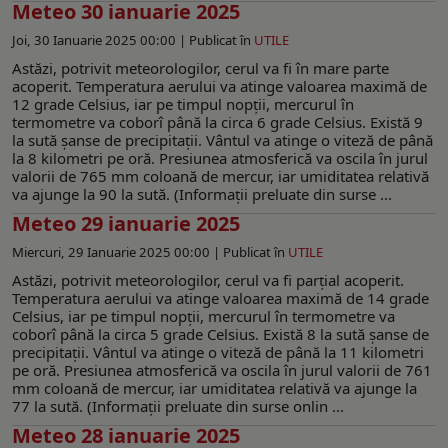
Meteo 30 ianuarie 2025
Joi, 30 Ianuarie 2025 00:00 |
Publicat în
UTILE
Astăzi, potrivit meteorologilor, cerul va fi în mare parte
acoperit. Temperatura aerului va atinge valoarea maximă de
12 grade Celsius, iar pe timpul nopții, mercurul în
termometre va coborî până la circa 6 grade Celsius. Există 9
la sută șanse de precipitații. Vântul va atinge o viteză de până
la 8 kilometri pe oră. Presiunea atmosferică va oscila în jurul
valorii de 765 mm coloană de mercur, iar umiditatea relativă
va ajunge la 90 la sută. (Informaţii preluate din surse ...
Meteo 29 ianuarie 2025
Miercuri, 29 Ianuarie 2025 00:00 |
Publicat în
UTILE
Astăzi, potrivit meteorologilor, cerul va fi parțial acoperit.
Temperatura aerului va atinge valoarea maximă de 14 grade
Celsius, iar pe timpul nopții, mercurul în termometre va
coborî până la circa 5 grade Celsius. Există 8 la sută șanse de
precipitații. Vântul va atinge o viteză de până la 11 kilometri
pe oră. Presiunea atmosferică va oscila în jurul valorii de 761
mm coloană de mercur, iar umiditatea relativă va ajunge la
77 la sută. (Informaţii preluate din surse onlin ...
Meteo 28 ianuarie 2025