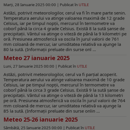
Marți, 28 Ianuarie 2025 00:00 |
Publicat în
UTILE
Astăzi, potrivit meteorologilor, cerul va fi în mare parte senin.
Temperatura aerului va atinge valoarea maximă de 12 grade
Celsius, iar pe timpul nopții, mercurul în termometre va
coborî până la circa 4 grade Celsius. Există 8 la sută șanse de
precipitații. Vântul va atinge o viteză de până la 9 kilometri pe
oră. Presiunea atmosferică va oscila în jurul valorii de 761
mm coloană de mercur, iar umiditatea relativă va ajunge la
80 la sută. (Informaţii preluate din surse onl ...
Meteo 27 ianuarie 2025
Luni, 27 Ianuarie 2025 00:00 |
Publicat în
UTILE
Astăzi, potrivit meteorologilor, cerul va fi parțial acoperit.
Temperatura aerului va atinge valoarea maximă de 10 grade
Celsius, iar pe timpul nopții, mercurul în termometre va
coborî până la circa 3 grade Celsius. Există 9 la sută șanse de
precipitații. Vântul va atinge o viteză de până la 13 kilometri
pe oră. Presiunea atmosferică va oscila în jurul valorii de 764
mm coloană de mercur, iar umiditatea relativă va ajunge la
85 la sută. (Informaţii preluate din surse onlin ...
Meteo 25-26 ianuarie 2025
Sâmbătă, 25 Ianuarie 2025 00:00 |
Publicat în
UTILE