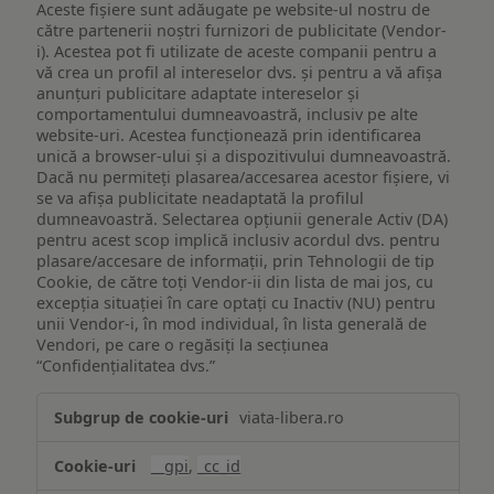
Aceste fișiere sunt adăugate pe website-ul nostru de
către partenerii noștri furnizori de publicitate (Vendor-
i). Acestea pot fi utilizate de aceste companii pentru a
vă crea un profil al intereselor dvs. și pentru a vă afișa
anunțuri publicitare adaptate intereselor și
comportamentului dumneavoastră, inclusiv pe alte
website-uri. Acestea funcționează prin identificarea
unică a browser-ului și a dispozitivului dumneavoastră.
Dacă nu permiteți plasarea/accesarea acestor fișiere, vi
se va afișa publicitate neadaptată la profilul
dumneavoastră. Selectarea opțiunii generale Activ (DA)
pentru acest scop implică inclusiv acordul dvs. pentru
plasare/accesare de informații, prin Tehnologii de tip
Cookie, de către toți Vendor-ii din lista de mai jos, cu
excepția situației în care optați cu Inactiv (NU) pentru
unii Vendor-i, în mod individual, în lista generală de
Vendori, pe care o regăsiți la secțiunea
“Confidențialitatea dvs.”
Publicitate
viata-libera.ro
țintită
(targetată)
__gpi
,
_cc_id