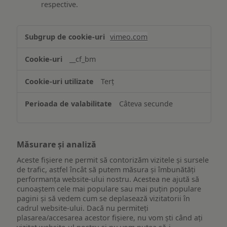
respective.
Asigurarea
vimeo.com
funcționalităților
website-
__cf_bm
ului
Terț
Câteva secunde
Măsurare și analiză
Aceste fișiere ne permit să contorizăm vizitele și sursele
de trafic, astfel încât să putem măsura și îmbunătăți
performanța website-ului nostru. Acestea ne ajută să
cunoaștem cele mai populare sau mai puțin populare
pagini și să vedem cum se deplasează vizitatorii în
cadrul website-ului. Dacă nu permiteți
plasarea/accesarea acestor fișiere, nu vom ști când ați