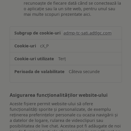
recunoaște de fiecare dată când se conectează la
o aplicație sau la un site web, pentru unul sau
mai multe scopuri prezentate aici.
Stocarea
admp-tc-sati.adtlgc.com
și/sau
accesarea
cX_P
informațiilor
de
Terț
pe
un
Câteva secunde
dispozitiv
Asigurarea funcționalităților website-ului
Aceste fișiere permit website-ului să ofere
funcționalități sporite și personalizate, de exemplu
reţinerea preferinţelor personale cu ocazia navigării și
a datelor de logare, rularea de videoclipuri sau
posibilitatea de live chat. Acestea pot fi adăugate de noi