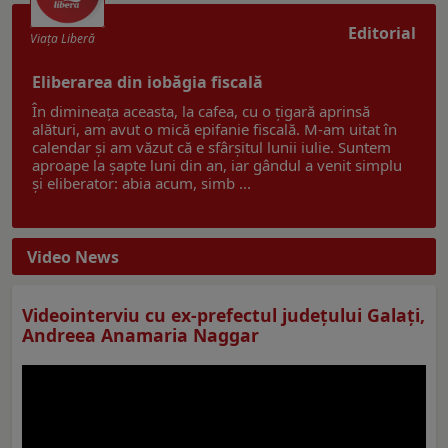
Editorial
Viaţa Liberă
Eliberarea din iobăgia fiscală
În dimineața aceasta, la cafea, cu o țigară aprinsă
alături, am avut o mică epifanie fiscală. M-am uitat în
calendar și am văzut că e sfârșitul lunii iulie. Suntem
aproape la șapte luni din an, iar gândul a venit simplu
și eliberator: abia acum, simb ...
Video News
Videointerviu cu ex-prefectul judeţului Galaţi,
Andreea Anamaria Naggar