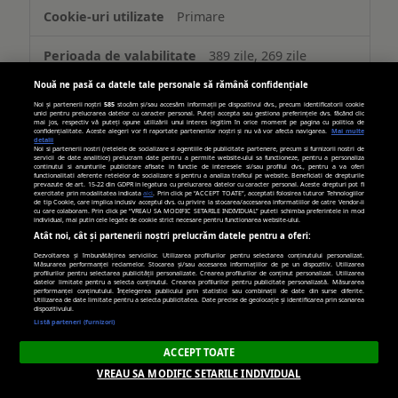
Primare
389 zile, 269 zile
Nouă ne pasă ca datele tale personale să rămână confidențiale
Noi și partenerii noștri
585
stocăm și/sau accesăm informații pe dispozitivul dvs., precum identificatorii cookie
turn.com
unici pentru prelucrarea datelor cu caracter personal. Puteți accepta sau gestiona preferințele dvs. făcând clic
mai jos, respectiv vă puteți opune utilizării unui interes legitim în orice moment pe pagina cu politica de
confidențialitate. Aceste alegeri vor fi raportate partenerilor noștri și nu vă vor afecta navigarea.
Mai multe
detalii
uid
Noi si partenerii nostri (retelele de socializare si agentiile de publicitate partenere, precum si furnizorii nostri de
servicii de date analitice) prelucram date pentru a permite website-ului sa functioneze, pentru a personaliza
continutul si anunturile publicitare afisate in functie de interesele si/sau profilul dvs., pentru a va oferi
functionalitati aferente retelelor de socializare si pentru a analiza traficul pe website. Beneficiati de drepturile
Terț
prevazute de art. 15-22 din GDPR in legatura cu prelucrarea datelor cu caracter personal. Aceste drepturi pot fi
exercitate prin modalitatea indicata
aici
. Prin click pe “ACCEPT TOATE”, acceptati folosirea tuturor Tehnologiilor
de tip Cookie, care implica inclusiv acceptul dvs. cu privire la stocarea/accesarea informatiilor de catre Vendor-ii
cu care colaboram. Prin click pe “VREAU SA MODIFIC SETARILE INDIVIDUAL” puteti schimba preferintele in mod
individual, mai putin cele legate de cookie strict necesare pentru functionarea website-ului.
179 zile
Atât noi, cât și partenerii noștri prelucrăm datele pentru a oferi:
Dezvoltarea și îmbunătățirea serviciilor. Utilizarea profilurilor pentru selectarea conținutului personalizat.
Măsurarea performanței reclamelor. Stocarea și/sau accesarea informațiilor de pe un dispozitiv. Utilizarea
profilurilor pentru selectarea publicității personalizate. Crearea profilurilor de conținut personalizat. Utilizarea
hit.gemius.pl
datelor limitate pentru a selecta conținutul. Crearea profilurilor pentru publicitate personalizată. Măsurarea
performanței conținutului. Înțelegerea publicului prin statistici sau combinații de date din surse diferite.
Utilizarea de date limitate pentru a selecta publicitatea. Date precise de geolocație și identificarea prin scanarea
dispozitivului.
Gdynp, Gtest, Gdyn, Gtestem, receive-
Listă parteneri (furnizori)
cookie-deprecation
ACCEPT TOATE
Terț
VREAU SA MODIFIC SETARILE INDIVIDUAL