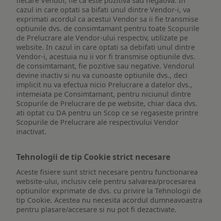
fiecare Vendor, fie ca este pozitiva sau negativa. In
cazul in care optati sa bifati unul dintre Vendor-i, va
exprimati acordul ca acestui Vendor sa ii fie transmise
optiunile dvs. de consimtamant pentru toate Scopurile
de Prelucrare ale Vendor-ului respectiv, utilizate pe
website. In cazul in care optati sa debifati unul dintre
Vendor-i, acestuia nu ii vor fi transmise optiunile dvs.
de consimtamant, fie pozitive sau negative. Vendorul
devine inactiv si nu va cunoaste optiunile dvs., deci
implicit nu va efectua nicio Prelucrare a datelor dvs.,
intemeiata pe Consimtamant, pentru niciunul dintre
Scopurile de Prelucrare de pe website, chiar daca dvs.
ati optat cu DA pentru un Scop ce se regaseste printre
Scopurile de Prelucrare ale respectivului Vendor
inactivat.
Tehnologii de tip Cookie strict necesare
Aceste fisiere sunt strict necesare pentru functionarea
website-ului, inclusiv cele pentru salvarea/procesarea
optiunilor exprimate de dvs. cu privire la Tehnologii de
tip Cookie. Acestea nu necesita acordul dumneavoastra
pentru plasare/accesare si nu pot fi dezactivate.