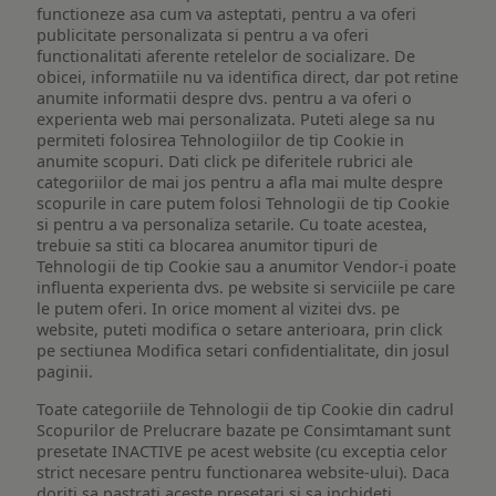
functioneze asa cum va asteptati, pentru a va oferi
publicitate personalizata si pentru a va oferi
functionalitati aferente retelelor de socializare. De
obicei, informatiile nu va identifica direct, dar pot retine
anumite informatii despre dvs. pentru a va oferi o
experienta web mai personalizata. Puteti alege sa nu
permiteti folosirea Tehnologiilor de tip Cookie in
anumite scopuri. Dati click pe diferitele rubrici ale
categoriilor de mai jos pentru a afla mai multe despre
scopurile in care putem folosi Tehnologii de tip Cookie
si pentru a va personaliza setarile. Cu toate acestea,
trebuie sa stiti ca blocarea anumitor tipuri de
Tehnologii de tip Cookie sau a anumitor Vendor-i poate
influenta experienta dvs. pe website si serviciile pe care
le putem oferi. In orice moment al vizitei dvs. pe
website, puteti modifica o setare anterioara, prin click
pe sectiunea Modifica setari confidentialitate, din josul
paginii.
Toate categoriile de Tehnologii de tip Cookie din cadrul
Scopurilor de Prelucrare bazate pe Consimtamant sunt
presetate INACTIVE pe acest website (cu exceptia celor
strict necesare pentru functionarea website-ului). Daca
doriti sa pastrati aceste presetari si sa inchideti