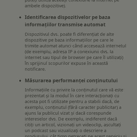
ambele dispozitive).
Identificarea dispozitivelor pe baza
informațiilor transmise automat
Dispozitivul dvs. poate fi diferențiat de alte
dispozitive pe baza informațiilor pe care le
trimite automat atunci când accesează internetul
(de exemplu, adresa IP a conexiunii dvs. la
internet sau tipul de browser pe care îl utilizați)
în sprijinul scopurilor expuse în această
notificare.
Măsurarea performanței conținutului
Informațiile cu privire la conținutul care vă este
prezentat și la modul în care interacționați cu
acesta pot fi utilizate pentru a stabili dacă, de
exemplu, conținutul (fără caracter publicitar) a
ajuns la publicul vizat și dacă corespunde
intereselor dvs. De exemplu, indiferent dacă
citiți un articol, vizionați un videoclip, ascultați
un podcast sau vizualizați o descriere a
produsului, cât timp petreceți pe acest serviciu și