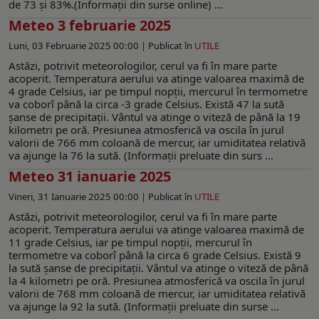
de 73 și 83%.(Informaţii din surse online) ...
Meteo 3 februarie 2025
Luni, 03 Februarie 2025 00:00 |
Publicat în
UTILE
Astăzi, potrivit meteorologilor, cerul va fi în mare parte
acoperit. Temperatura aerului va atinge valoarea maximă de
4 grade Celsius, iar pe timpul nopții, mercurul în termometre
va coborî până la circa -3 grade Celsius. Există 47 la sută
șanse de precipitații. Vântul va atinge o viteză de până la 19
kilometri pe oră. Presiunea atmosferică va oscila în jurul
valorii de 766 mm coloană de mercur, iar umiditatea relativă
va ajunge la 76 la sută. (Informaţii preluate din surs ...
Meteo 31 ianuarie 2025
Vineri, 31 Ianuarie 2025 00:00 |
Publicat în
UTILE
Astăzi, potrivit meteorologilor, cerul va fi în mare parte
acoperit. Temperatura aerului va atinge valoarea maximă de
11 grade Celsius, iar pe timpul nopții, mercurul în
termometre va coborî până la circa 6 grade Celsius. Există 9
la sută șanse de precipitații. Vântul va atinge o viteză de până
la 4 kilometri pe oră. Presiunea atmosferică va oscila în jurul
valorii de 768 mm coloană de mercur, iar umiditatea relativă
va ajunge la 92 la sută. (Informaţii preluate din surse ...