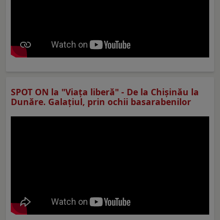
SPOT ON la "Viaţa liberă" - De la Chișinău la
Dunăre. Galațiul, prin ochii basarabenilor