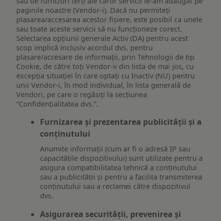
sau de furnizori terți ale căror servicii le-am adăugat pe
paginile noastre (Vendor-i). Dacă nu permiteți
plasarea/accesarea acestor fișiere, este posibil ca unele
sau toate aceste servicii să nu funcționeze corect.
Selectarea opțiunii generale Activ (DA) pentru acest
scop implică inclusiv acordul dvs. pentru
plasare/accesare de informații, prin Tehnologii de tip
Cookie, de către toți Vendor-ii din lista de mai jos, cu
excepția situației în care optați cu Inactiv (NU) pentru
unii Vendor-i, în mod individual, în lista generală de
Vendori, pe care o regăsiți la secțiunea
“Confidențialitatea dvs.”.
Furnizarea și prezentarea publicității și a
conținutului
Anumite informații (cum ar fi o adresă IP sau
capacitățile dispozitivului) sunt utilizate pentru a
asigura compatibilitatea tehnică a conținutului
sau a publicității și pentru a facilita transmiterea
conținutului sau a reclamei către dispozitivul
dvs.
Asigurarea securității, prevenirea și