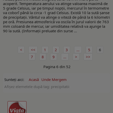
acoperit. Temperatura aerului va atinge valoarea maximă de
5 grade Celsius, iar pe timpul nopții, mercurul în termometre
va coborî până la circa -1 grad Celsius. Există 10 la sută șanse
de precipitații. Vântul va atinge o viteză de până la 6 kilometri
pe oră. Presiunea atmosferică va oscila în jurul valorii de 763
mm coloană de mercur, iar umiditatea relativă va ajunge la
90 la sută. (Informaţii preluate din surse ...
1
2
3
...
5
6
7
8
9
...
Pagina 6 din 52
Sunteți aici:
Acasă
Unde Mergem
Afişez elemetele după tag: precipitatii