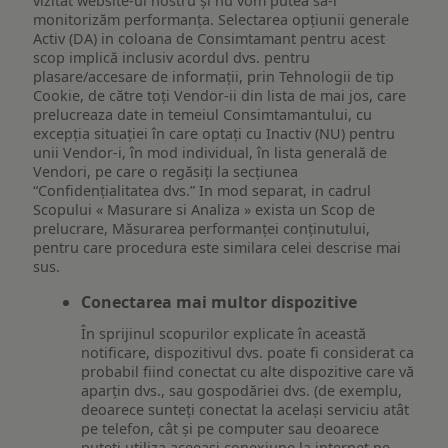
vizitat website-ul nostru și nu vom putea să-i
monitorizăm performanța. Selectarea opțiunii generale
Activ (DA) in coloana de Consimtamant pentru acest
scop implică inclusiv acordul dvs. pentru
plasare/accesare de informații, prin Tehnologii de tip
Cookie, de către toți Vendor-ii din lista de mai jos, care
prelucreaza date in temeiul Consimtamantului, cu
excepția situației în care optați cu Inactiv (NU) pentru
unii Vendor-i, în mod individual, în lista generală de
Vendori, pe care o regăsiți la secțiunea
“Confidențialitatea dvs.” In mod separat, in cadrul
Scopului « Masurare si Analiza » exista un Scop de
prelucrare, Măsurarea performanței conținutului,
pentru care procedura este similara celei descrise mai
sus.
Conectarea mai multor dispozitive
În sprijinul scopurilor explicate în această
notificare, dispozitivul dvs. poate fi considerat ca
probabil fiind conectat cu alte dispozitive care vă
aparțin dvs., sau gospodăriei dvs. (de exemplu,
deoarece sunteți conectat la același serviciu atât
pe telefon, cât și pe computer sau deoarece
puteți utiliza aceeași conexiune la internet pe