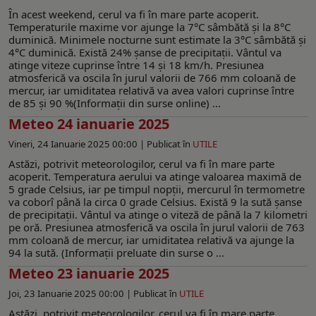
În acest weekend, cerul va fi în mare parte acoperit.
Temperaturile maxime vor ajunge la 7°C sâmbătă și la 8°C
duminică. Minimele nocturne sunt estimate la 3°C sâmbătă și
4°C duminică. Există 24% șanse de precipitații. Vântul va
atinge viteze cuprinse între 14 și 18 km/h. Presiunea
atmosferică va oscila în jurul valorii de 766 mm coloană de
mercur, iar umiditatea relativă va avea valori cuprinse între
de 85 și 90 %(Informaţii din surse online) ...
Meteo 24 ianuarie 2025
Vineri, 24 Ianuarie 2025 00:00 |
Publicat în
UTILE
Astăzi, potrivit meteorologilor, cerul va fi în mare parte
acoperit. Temperatura aerului va atinge valoarea maximă de
5 grade Celsius, iar pe timpul nopții, mercurul în termometre
va coborî până la circa 0 grade Celsius. Există 9 la sută șanse
de precipitații. Vântul va atinge o viteză de până la 7 kilometri
pe oră. Presiunea atmosferică va oscila în jurul valorii de 763
mm coloană de mercur, iar umiditatea relativă va ajunge la
94 la sută. (Informaţii preluate din surse o ...
Meteo 23 ianuarie 2025
Joi, 23 Ianuarie 2025 00:00 |
Publicat în
UTILE
Astăzi, potrivit meteorologilor, cerul va fi în mare parte