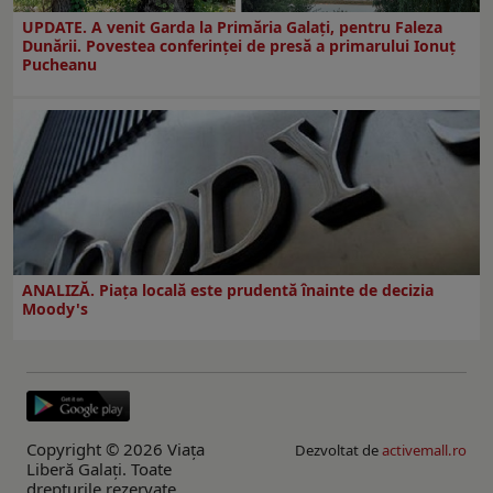
UPDATE. A venit Garda la Primăria Galaţi, pentru Faleza
Dunării. Povestea conferinţei de presă a primarului Ionuţ
Pucheanu
ANALIZĂ. Piața locală este prudentă înainte de decizia
Moody's
Copyright © 2026 Viaţa
Dezvoltat de
activemall.ro
Liberă Galaţi. Toate
drepturile rezervate.