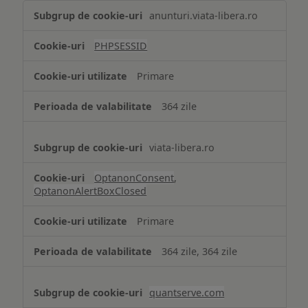
Tehnologii
anunturi.viata-libera.ro
de
tip
PHPSESSID
Cookie
strict
Primare
necesare
364 zile
viata-libera.ro
OptanonConsent
,
OptanonAlertBoxClosed
Primare
364 zile, 364 zile
quantserve.com