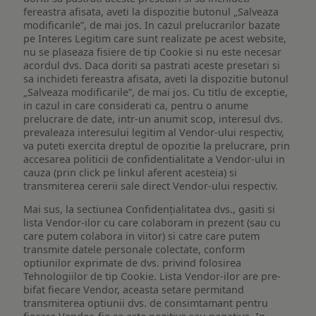
fereastra afisata, aveti la dispozitie butonul „Salveaza
modificarile”, de mai jos. In cazul prelucrarilor bazate
pe Interes Legitim care sunt realizate pe acest website,
nu se plaseaza fisiere de tip Cookie si nu este necesar
acordul dvs. Daca doriti sa pastrati aceste presetari si
sa inchideti fereastra afisata, aveti la dispozitie butonul
„Salveaza modificarile”, de mai jos. Cu titlu de exceptie,
in cazul in care considerati ca, pentru o anume
prelucrare de date, intr-un anumit scop, interesul dvs.
prevaleaza interesului legitim al Vendor-ului respectiv,
va puteti exercita dreptul de opozitie la prelucrare, prin
accesarea politicii de confidentialitate a Vendor-ului in
cauza (prin click pe linkul aferent acesteia) si
transmiterea cererii sale direct Vendor-ului respectiv.
Mai sus, la sectiunea Confidențialitatea dvs., gasiti si
lista Vendor-ilor cu care colaboram in prezent (sau cu
care putem colabora in viitor) si catre care putem
transmite datele personale colectate, conform
optiunilor exprimate de dvs. privind folosirea
Tehnologiilor de tip Cookie. Lista Vendor-ilor are pre-
bifat fiecare Vendor, aceasta setare permitand
transmiterea optiunii dvs. de consimtamant pentru