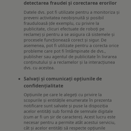
detectarea fraudei și corectarea erorilor
Datele dvs. pot fi utilizate pentru a monitoriza și
preveni activitatea neobișnuită și posibil
frauduloasă (de exemplu, cu privire la
publicitate, clicuri efectuate de roboți pe
reclame) și pentru a se asigura că sistemele și
procesele funcționează corect și sigur. De
asemenea, pot fi utilizate pentru a corecta orice
probleme care pot fi întâmpinate de dvs.,
publisher sau agentul de publicitate în livrarea
conținutului și a reclamelor și la interacțiunea
dvs. cu acestea.
Salvați și comunicați opțiunile de
confidențialitate
Opțiunile pe care le alegeți cu privire la
scopurile și entitățile enumerate în prezenta
notificare sunt salvate și puse la dispoziția
acelor entități sub formă de semnale digitale
(cum ar fi un șir de caractere). Acest lucru este
necesar pentru a permite atât acestui serviciu,
cât și acelor entități să respecte opțiunile