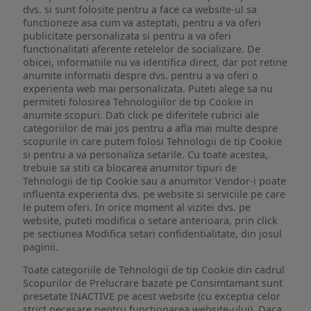
dvs. si sunt folosite pentru a face ca website-ul sa
functioneze asa cum va asteptati, pentru a va oferi
publicitate personalizata si pentru a va oferi
functionalitati aferente retelelor de socializare. De
obicei, informatiile nu va identifica direct, dar pot retine
anumite informatii despre dvs. pentru a va oferi o
experienta web mai personalizata. Puteti alege sa nu
permiteti folosirea Tehnologiilor de tip Cookie in
anumite scopuri. Dati click pe diferitele rubrici ale
categoriilor de mai jos pentru a afla mai multe despre
scopurile in care putem folosi Tehnologii de tip Cookie
si pentru a va personaliza setarile. Cu toate acestea,
trebuie sa stiti ca blocarea anumitor tipuri de
Tehnologii de tip Cookie sau a anumitor Vendor-i poate
influenta experienta dvs. pe website si serviciile pe care
le putem oferi. In orice moment al vizitei dvs. pe
website, puteti modifica o setare anterioara, prin click
pe sectiunea Modifica setari confidentialitate, din josul
paginii.
Toate categoriile de Tehnologii de tip Cookie din cadrul
Scopurilor de Prelucrare bazate pe Consimtamant sunt
presetate INACTIVE pe acest website (cu exceptia celor
strict necesare pentru functionarea website-ului). Daca