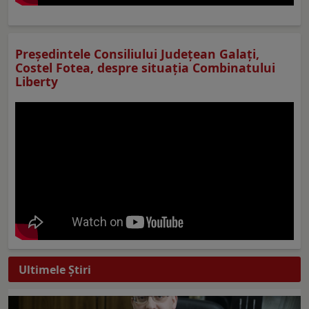
Preşedintele Consiliului Judeţean Galaţi,
Costel Fotea, despre situaţia Combinatului
Liberty
Ultimele Ştiri