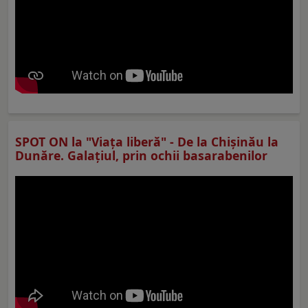
SPOT ON la "Viaţa liberă" - De la Chișinău la
Dunăre. Galațiul, prin ochii basarabenilor