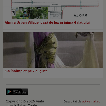
Almira Urban Village, oază de lux în inima Galațiului
S-a întâmplat pe 7 august
Copyright © 2026 Viaţa
Dezvoltat de
activemall.ro
Liberă Galaţi. Toate