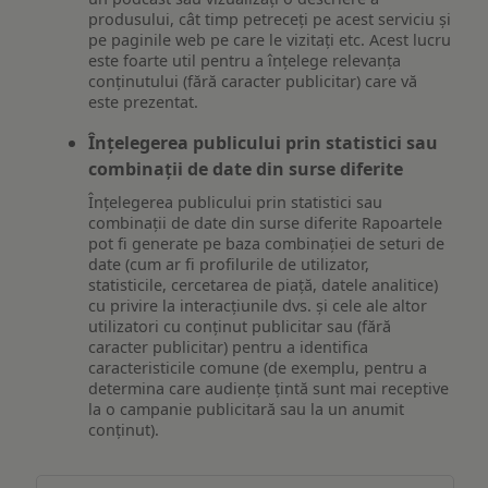
produsului, cât timp petreceți pe acest serviciu și
pe paginile web pe care le vizitați etc. Acest lucru
este foarte util pentru a înțelege relevanța
conținutului (fără caracter publicitar) care vă
este prezentat.
Înțelegerea publicului prin statistici sau
combinații de date din surse diferite
Înțelegerea publicului prin statistici sau
combinații de date din surse diferite Rapoartele
pot fi generate pe baza combinației de seturi de
date (cum ar fi profilurile de utilizator,
statisticile, cercetarea de piață, datele analitice)
cu privire la interacțiunile dvs. și cele ale altor
utilizatori cu conținut publicitar sau (fără
caracter publicitar) pentru a identifica
caracteristicile comune (de exemplu, pentru a
determina care audiențe țintă sunt mai receptive
la o campanie publicitară sau la un anumit
conținut).
Măsurare