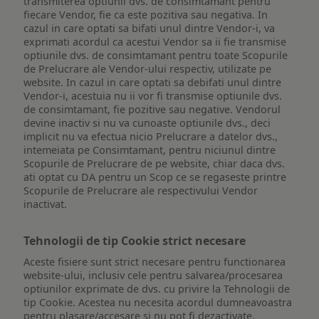
transmiterea optiunii dvs. de consimtamant pentru
fiecare Vendor, fie ca este pozitiva sau negativa. In
cazul in care optati sa bifati unul dintre Vendor-i, va
exprimati acordul ca acestui Vendor sa ii fie transmise
optiunile dvs. de consimtamant pentru toate Scopurile
de Prelucrare ale Vendor-ului respectiv, utilizate pe
website. In cazul in care optati sa debifati unul dintre
Vendor-i, acestuia nu ii vor fi transmise optiunile dvs.
de consimtamant, fie pozitive sau negative. Vendorul
devine inactiv si nu va cunoaste optiunile dvs., deci
implicit nu va efectua nicio Prelucrare a datelor dvs.,
intemeiata pe Consimtamant, pentru niciunul dintre
Scopurile de Prelucrare de pe website, chiar daca dvs.
ati optat cu DA pentru un Scop ce se regaseste printre
Scopurile de Prelucrare ale respectivului Vendor
inactivat.
Tehnologii de tip Cookie strict necesare
Aceste fisiere sunt strict necesare pentru functionarea
website-ului, inclusiv cele pentru salvarea/procesarea
optiunilor exprimate de dvs. cu privire la Tehnologii de
tip Cookie. Acestea nu necesita acordul dumneavoastra
pentru plasare/accesare si nu pot fi dezactivate.