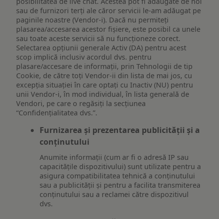
posibilitatea de live chat. Acestea pot fi adăugate de noi
sau de furnizori terți ale căror servicii le-am adăugat pe
paginile noastre (Vendor-i). Dacă nu permiteți
plasarea/accesarea acestor fișiere, este posibil ca unele
sau toate aceste servicii să nu funcționeze corect.
Selectarea opțiunii generale Activ (DA) pentru acest
scop implică inclusiv acordul dvs. pentru
plasare/accesare de informații, prin Tehnologii de tip
Cookie, de către toți Vendor-ii din lista de mai jos, cu
excepția situației în care optați cu Inactiv (NU) pentru
unii Vendor-i, în mod individual, în lista generală de
Vendori, pe care o regăsiți la secțiunea
“Confidențialitatea dvs.”.
Furnizarea și prezentarea publicității și a
conținutului
Anumite informații (cum ar fi o adresă IP sau
capacitățile dispozitivului) sunt utilizate pentru a
asigura compatibilitatea tehnică a conținutului
sau a publicității și pentru a facilita transmiterea
conținutului sau a reclamei către dispozitivul
dvs.