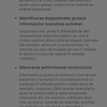
pe telefon, cât și pe computer sau deoarece
puteți utiliza aceeași conexiune la internet pe
ambele dispozitive).
Identificarea dispozitivelor pe baza
informațiilor transmise automat
Dispozitivul dvs. poate fi diferențiat de alte
dispozitive pe baza informațiilor pe care le
trimite automat atunci când accesează internetul
(de exemplu, adresa IP a conexiunii dvs. la
internet sau tipul de browser pe care îl utilizați)
în sprijinul scopurilor expuse în această
notificare.
Măsurarea performanței conținutului
Informațiile cu privire la conținutul care vă este
prezentat și la modul în care interacționați cu
acesta pot fi utilizate pentru a stabili dacă, de
exemplu, conținutul (fără caracter publicitar) a
ajuns la publicul vizat și dacă corespunde
intereselor dvs. De exemplu, indiferent dacă
citiți un articol, vizionați un videoclip, ascultați
un podcast sau vizualizați o descriere a