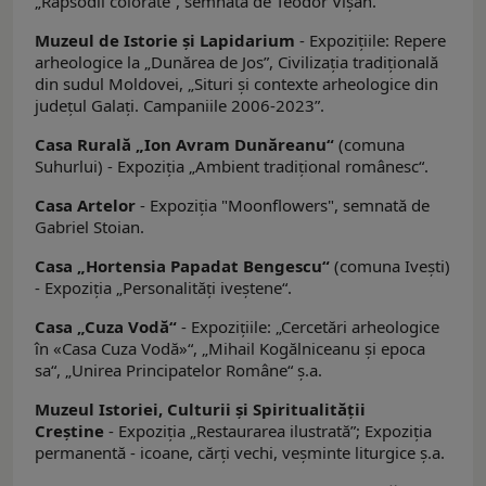
„Rapsodii colorate”, semnată de Teodor Vișan.
Muzeul de Istorie şi Lapidarium
- Expoziţiile: Repere
arheologice la „Dunărea de Jos”, Civilizaţia tradiţională
din sudul Moldovei, „Situri şi contexte arheologice din
judeţul Galaţi. Campaniile 2006-2023”.
Casa Rurală „Ion Avram Dunăreanu“
(comuna
Suhurlui) - Expoziţia „Ambient tradiţional românesc“.
Casa Artelor
- Expoziţia "Moonflowers", semnată de
Gabriel Stoian.
Casa „Hortensia Papadat Bengescu“
(comuna Iveşti)
- Expoziţia „Personalităţi iveştene“.
Casa „Cuza Vodă“
- Expoziţiile: „Cercetări arheologice
în «Casa Cuza Vodă»“, „Mihail Kogălniceanu şi epoca
sa“, „Unirea Principatelor Române“ ş.a.
Muzeul Istoriei, Culturii şi Spiritualităţii
Creştine
- Expoziţia „Restaurarea ilustrată”; Expoziţia
permanentă - icoane, cărţi vechi, veşminte liturgice ş.a.