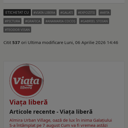
ETICHETAT CU
VIATA LIBERA
GALATI
EXPOZITII
ARTA
PICTURA
GRAFICA
ANAMARIA COCOȘ
GABRIEL STOIAN
TEODOR VISAN
Citit
537
ori
Ultima modificare Luni, 06 Aprilie 2026 14:46
Viaţa liberă
Articole recente - Viaţa liberă
Almira Urban Village, oază de lux în inima Galațiului
S-a întâmplat pe 7 august
Cum va fi vremea astăzi