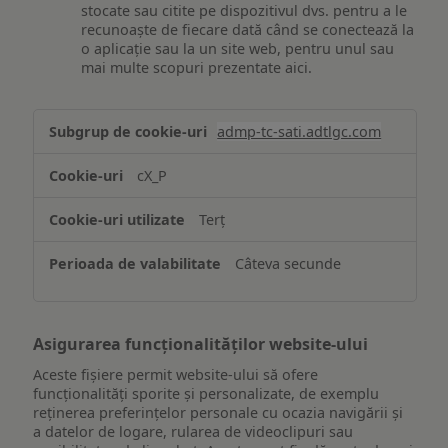
stocate sau citite pe dispozitivul dvs. pentru a le
recunoaște de fiecare dată când se conectează la
o aplicație sau la un site web, pentru unul sau
mai multe scopuri prezentate aici.
Stocarea
admp-tc-sati.adtlgc.com
și/sau
accesarea
cX_P
informațiilor
de
Terț
pe
un
Câteva secunde
dispozitiv
Asigurarea funcționalităților website-ului
Aceste fișiere permit website-ului să ofere
funcționalități sporite și personalizate, de exemplu
reţinerea preferinţelor personale cu ocazia navigării și
a datelor de logare, rularea de videoclipuri sau