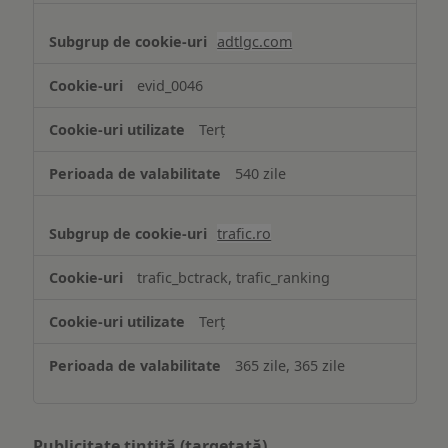
adtlgc.com
evid_0046
Terț
540 zile
trafic.ro
trafic_bctrack, trafic_ranking
Terț
365 zile, 365 zile
Publicitate țintită (targetată)