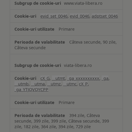
www.viata-libera.ro
și
analiză
evid_set_0046
,
evid_0046
,
adptset_0046
Primare
Câteva secunde, 90 zile,
Câteva secunde
viata-libera.ro
cX_G
,
__utmt
,
_ga_xxxxxxxxxx
,
_ga
,
__utmb
,
__utma
,
__utmz
,
__utmc
,
cX_P
,
_ga_YTJQVQYCPP
Primare
394 zile, Câteva
secunde, 399 zile, 399 zile, Câteva secunde, 399
zile, 182 zile, 364 zile, 394 zile, 729 zile