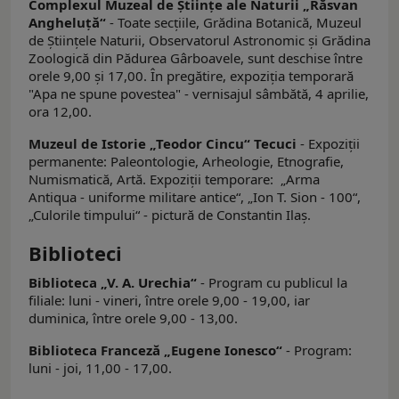
Complexul Muzeal de Ştiinţe ale Naturii „Răsvan
Angheluţă“
- Toate secţiile, Grădina Botanică, Muzeul
de Ştiinţele Naturii, Observatorul Astronomic şi Grădina
Zoologică din Pădurea Gârboavele, sunt deschise între
orele 9,00 şi 17,00. În pregătire, expoziţia temporară
"Apa ne spune povestea" - vernisajul sâmbătă, 4 aprilie,
ora 12,00.
Muzeul de Istorie „Teodor Cincu“ Tecuci
- Expoziţii
permanente: Paleontologie, Arheologie, Etnografie,
Numismatică, Artă. Expoziţii temporare: „Arma
Antiqua - uniforme militare antice“, „Ion T. Sion - 100“,
„Culorile timpului“ - pictură de Constantin Ilaş.
Biblioteci
Biblioteca „V. A. Urechia“
- Program cu publicul la
filiale: luni - vineri, între orele 9,00 - 19,00, iar
duminica, între orele 9,00 - 13,00.
Biblioteca Franceză „Eugene Ionesco“
- Program:
luni - joi, 11,00 - 17,00.