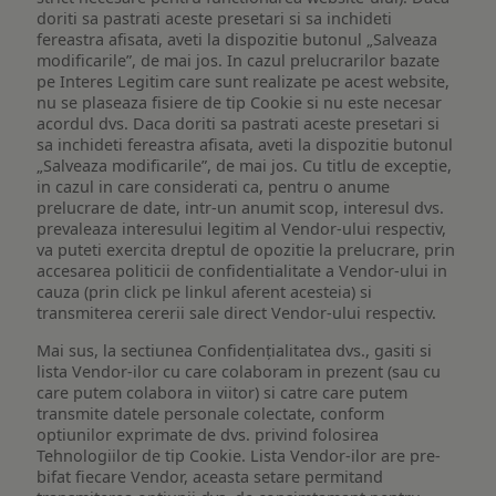
doriti sa pastrati aceste presetari si sa inchideti
fereastra afisata, aveti la dispozitie butonul „Salveaza
modificarile”, de mai jos. In cazul prelucrarilor bazate
pe Interes Legitim care sunt realizate pe acest website,
nu se plaseaza fisiere de tip Cookie si nu este necesar
acordul dvs. Daca doriti sa pastrati aceste presetari si
sa inchideti fereastra afisata, aveti la dispozitie butonul
„Salveaza modificarile”, de mai jos. Cu titlu de exceptie,
in cazul in care considerati ca, pentru o anume
prelucrare de date, intr-un anumit scop, interesul dvs.
prevaleaza interesului legitim al Vendor-ului respectiv,
va puteti exercita dreptul de opozitie la prelucrare, prin
accesarea politicii de confidentialitate a Vendor-ului in
cauza (prin click pe linkul aferent acesteia) si
transmiterea cererii sale direct Vendor-ului respectiv.
Mai sus, la sectiunea Confidențialitatea dvs., gasiti si
lista Vendor-ilor cu care colaboram in prezent (sau cu
care putem colabora in viitor) si catre care putem
transmite datele personale colectate, conform
optiunilor exprimate de dvs. privind folosirea
Tehnologiilor de tip Cookie. Lista Vendor-ilor are pre-
bifat fiecare Vendor, aceasta setare permitand