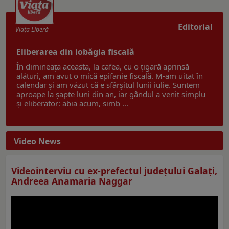
Editorial
Viaţa Liberă
Eliberarea din iobăgia fiscală
În dimineața aceasta, la cafea, cu o țigară aprinsă
alături, am avut o mică epifanie fiscală. M-am uitat în
calendar și am văzut că e sfârșitul lunii iulie. Suntem
aproape la șapte luni din an, iar gândul a venit simplu
și eliberator: abia acum, simb ...
Video News
Videointerviu cu ex-prefectul judeţului Galaţi,
Andreea Anamaria Naggar