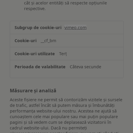
cât și acelor entități să respecte opțiunile
respective.
Asigurarea
vimeo.com
funcționalităților
website-
__cf_bm
ului
Terț
Câteva secunde
Măsurare și analiză
Aceste fișiere ne permit să contorizăm vizitele și sursele
de trafic, astfel încât să putem măsura și îmbunătăți
performanța website-ului nostru. Acestea ne ajută să
cunoaștem cele mai populare sau mai puțin populare
pagini și să vedem cum se deplasează vizitatorii în
cadrul website-ului. Dacă nu permiteți