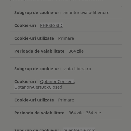
Tehnologii
anunturi.viata-libera.ro
de
tip
PHPSESSID
Cookie
strict
Primare
necesare
364 zile
viata-libera.ro
OptanonConsent
,
OptanonAlertBoxClosed
Primare
364 zile, 364 zile
quantserve.com