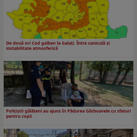
De două ori Cod galben la Galaţi. Între caniculă şi
instabilitate atmosferică
Polițiștii gălățeni au ajuns în Pădurea Gârboavele cu sfaturi
pentru copii