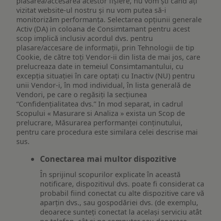
plasarea/accesarea acestor fișiere, nu vom ști când ați
vizitat website-ul nostru și nu vom putea să-i
monitorizăm performanța. Selectarea opțiunii generale
Activ (DA) in coloana de Consimtamant pentru acest
scop implică inclusiv acordul dvs. pentru
plasare/accesare de informații, prin Tehnologii de tip
Cookie, de către toți Vendor-ii din lista de mai jos, care
prelucreaza date in temeiul Consimtamantului, cu
excepția situației în care optați cu Inactiv (NU) pentru
unii Vendor-i, în mod individual, în lista generală de
Vendori, pe care o regăsiți la secțiunea
“Confidențialitatea dvs.” In mod separat, in cadrul
Scopului « Masurare si Analiza » exista un Scop de
prelucrare, Măsurarea performanței conținutului,
pentru care procedura este similara celei descrise mai
sus.
Conectarea mai multor dispozitive
În sprijinul scopurilor explicate în această
notificare, dispozitivul dvs. poate fi considerat ca
probabil fiind conectat cu alte dispozitive care vă
aparțin dvs., sau gospodăriei dvs. (de exemplu,
deoarece sunteți conectat la același serviciu atât