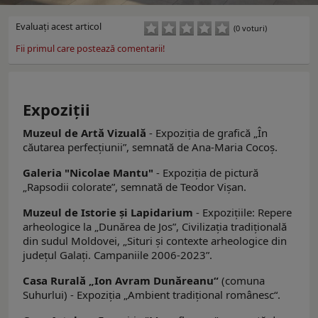
Evaluaţi acest articol
(0 voturi)
Fii primul care postează comentarii!
Expoziţii
Muzeul de Artă Vizuală
- Expoziția de grafică „În
căutarea perfecțiunii”, semnată de Ana-Maria Cocoș.
Galeria "Nicolae Mantu"
- Expoziția de pictură
„Rapsodii colorate”, semnată de Teodor Vișan.
Muzeul de Istorie şi Lapidarium
- Expoziţiile: Repere
arheologice la „Dunărea de Jos”, Civilizaţia tradiţională
din sudul Moldovei, „Situri şi contexte arheologice din
judeţul Galaţi. Campaniile 2006-2023”.
Casa Rurală „Ion Avram Dunăreanu“
(comuna
Suhurlui) - Expoziţia „Ambient tradiţional românesc“.