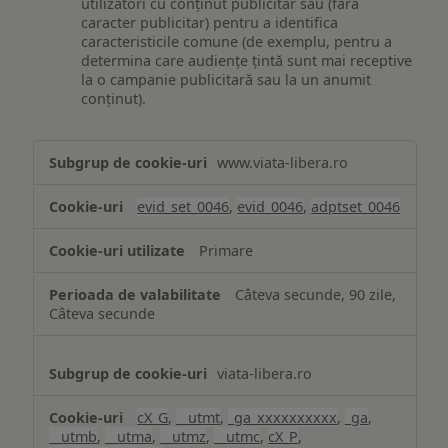
utilizatori cu conținut publicitar sau (fără
caracter publicitar) pentru a identifica
caracteristicile comune (de exemplu, pentru a
determina care audiențe țintă sunt mai receptive
la o campanie publicitară sau la un anumit
conținut).
Măsurare
www.viata-libera.ro
și
analiză
evid_set_0046
,
evid_0046
,
adptset_0046
Primare
Câteva secunde, 90 zile,
Câteva secunde
viata-libera.ro
cX_G
,
__utmt
,
_ga_xxxxxxxxxx
,
_ga
,
__utmb
,
__utma
,
__utmz
,
__utmc
,
cX_P
,