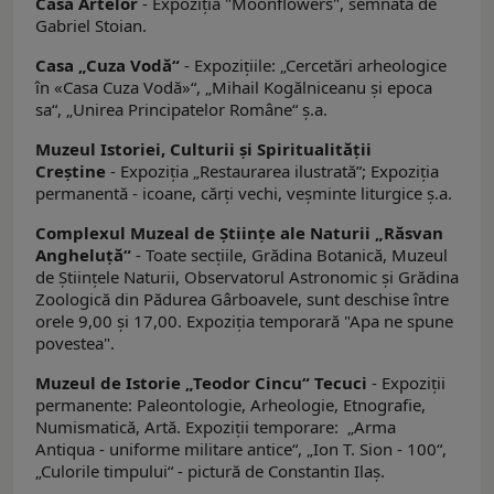
Casa Artelor
- Expoziţia "Moonflowers", semnată de
Gabriel Stoian.
Casa „Cuza Vodă“
- Expoziţiile: „Cercetări arheologice
în «Casa Cuza Vodă»“, „Mihail Kogălniceanu şi epoca
sa“, „Unirea Principatelor Române“ ş.a.
Muzeul Istoriei, Culturii şi Spiritualităţii
Creştine
- Expoziţia „Restaurarea ilustrată”; Expoziţia
permanentă - icoane, cărţi vechi, veşminte liturgice ş.a.
Complexul Muzeal de Ştiinţe ale Naturii „Răsvan
Angheluţă“
- Toate secţiile, Grădina Botanică, Muzeul
de Ştiinţele Naturii, Observatorul Astronomic şi Grădina
Zoologică din Pădurea Gârboavele, sunt deschise între
orele 9,00 şi 17,00. Expoziţia temporară "Apa ne spune
povestea".
Muzeul de Istorie „Teodor Cincu“ Tecuci
- Expoziţii
permanente: Paleontologie, Arheologie, Etnografie,
Numismatică, Artă. Expoziţii temporare: „Arma
Antiqua - uniforme militare antice“, „Ion T. Sion - 100“,
„Culorile timpului“ - pictură de Constantin Ilaş.