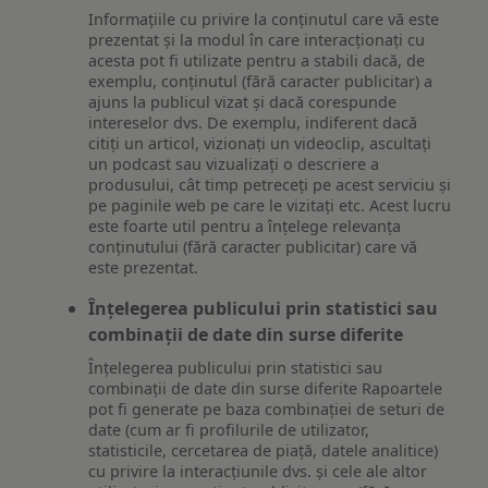
Informațiile cu privire la conținutul care vă este
prezentat și la modul în care interacționați cu
acesta pot fi utilizate pentru a stabili dacă, de
exemplu, conținutul (fără caracter publicitar) a
ajuns la publicul vizat și dacă corespunde
intereselor dvs. De exemplu, indiferent dacă
citiți un articol, vizionați un videoclip, ascultați
un podcast sau vizualizați o descriere a
produsului, cât timp petreceți pe acest serviciu și
pe paginile web pe care le vizitați etc. Acest lucru
este foarte util pentru a înțelege relevanța
conținutului (fără caracter publicitar) care vă
este prezentat.
Înțelegerea publicului prin statistici sau
combinații de date din surse diferite
Înțelegerea publicului prin statistici sau
combinații de date din surse diferite Rapoartele
pot fi generate pe baza combinației de seturi de
date (cum ar fi profilurile de utilizator,
statisticile, cercetarea de piață, datele analitice)
cu privire la interacțiunile dvs. și cele ale altor