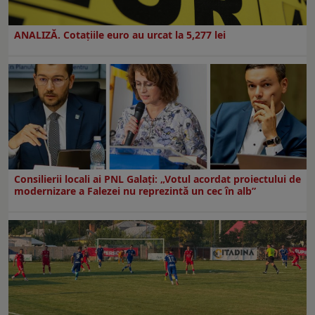
ANALIZĂ. Cotațiile euro au urcat la 5,277 lei
Consilierii locali ai PNL Galaţi: „Votul acordat proiectului de
modernizare a Falezei nu reprezintă un cec în alb”