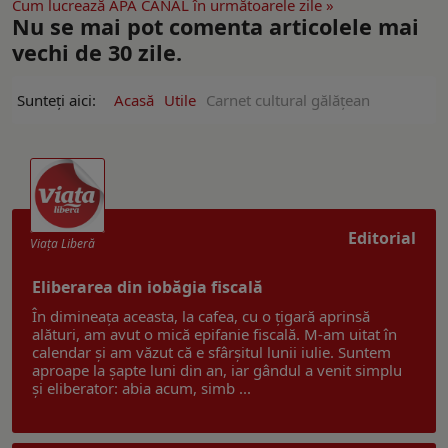
Cum lucrează APĂ CANAL în următoarele zile »
Nu se mai pot comenta articolele mai
vechi de 30 zile.
Sunteți aici:
Acasă
Utile
Carnet cultural gălăţean
Editorial
Viaţa Liberă
Eliberarea din iobăgia fiscală
În dimineața aceasta, la cafea, cu o țigară aprinsă
alături, am avut o mică epifanie fiscală. M-am uitat în
calendar și am văzut că e sfârșitul lunii iulie. Suntem
aproape la șapte luni din an, iar gândul a venit simplu
și eliberator: abia acum, simb ...