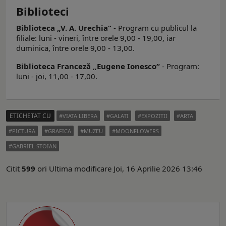
Biblioteci
Biblioteca „V. A. Urechia“
- Program cu publicul la
filiale: luni - vineri, între orele 9,00 - 19,00, iar
duminica, între orele 9,00 - 13,00.
Biblioteca Franceză „Eugene Ionesco“
- Program:
luni - joi, 11,00 - 17,00.
ETICHETAT CU
VIATA LIBERA
GALATI
EXPOZITII
ARTA
PICTURA
GRAFICA
MUZEU
MOONFLOWERS
GABRIEL STOIAN
Citit
599
ori
Ultima modificare Joi, 16 Aprilie 2026 13:46