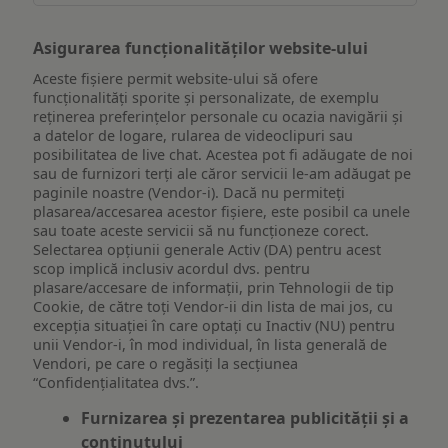
Asigurarea funcționalităților website-ului
Aceste fișiere permit website-ului să ofere
funcționalități sporite și personalizate, de exemplu
reţinerea preferinţelor personale cu ocazia navigării și
a datelor de logare, rularea de videoclipuri sau
posibilitatea de live chat. Acestea pot fi adăugate de noi
sau de furnizori terți ale căror servicii le-am adăugat pe
paginile noastre (Vendor-i). Dacă nu permiteți
plasarea/accesarea acestor fișiere, este posibil ca unele
sau toate aceste servicii să nu funcționeze corect.
Selectarea opțiunii generale Activ (DA) pentru acest
scop implică inclusiv acordul dvs. pentru
plasare/accesare de informații, prin Tehnologii de tip
Cookie, de către toți Vendor-ii din lista de mai jos, cu
excepția situației în care optați cu Inactiv (NU) pentru
unii Vendor-i, în mod individual, în lista generală de
Vendori, pe care o regăsiți la secțiunea
“Confidențialitatea dvs.”.
Furnizarea și prezentarea publicității și a
conținutului