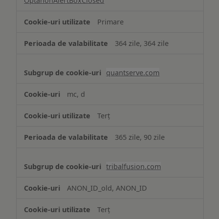
OptanonAlertBoxClosed
Primare
364 zile, 364 zile
quantserve.com
mc, d
Terț
365 zile, 90 zile
tribalfusion.com
ANON_ID_old, ANON_ID
Terț