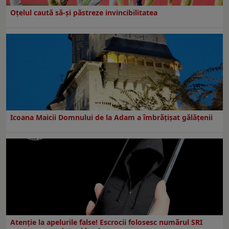
Oțelul caută să-și păstreze invincibilitatea
Icoana Maicii Domnului de la Adam a îmbrățișat gălățenii
Atenție la apelurile false! Escrocii folosesc numărul SRI