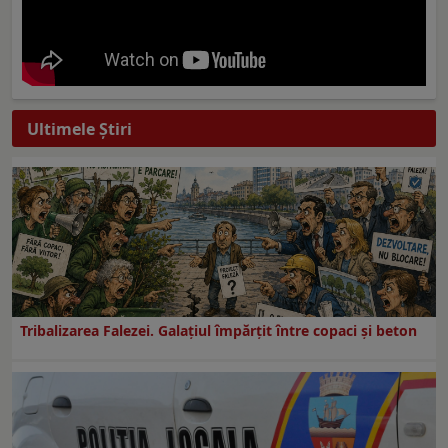
Ultimele Ştiri
Tribalizarea Falezei. Galațiul împărțit între copaci și beton