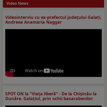
Video News
Videointerviu cu ex-prefectul judeţului Galaţi,
Andreea Anamaria Naggar
SPOT ON la "Viaţa liberă" - De la Chișinău la
Dunăre. Galațiul, prin ochii basarabenilor