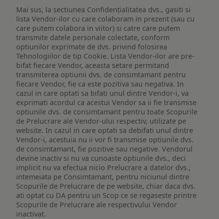
Mai sus, la sectiunea Confidențialitatea dvs., gasiti si
lista Vendor-ilor cu care colaboram in prezent (sau cu
care putem colabora in viitor) si catre care putem
transmite datele personale colectate, conform
optiunilor exprimate de dvs. privind folosirea
Tehnologiilor de tip Cookie. Lista Vendor-ilor are pre-
bifat fiecare Vendor, aceasta setare permitand
transmiterea optiunii dvs. de consimtamant pentru
fiecare Vendor, fie ca este pozitiva sau negativa. In
cazul in care optati sa bifati unul dintre Vendor-i, va
exprimati acordul ca acestui Vendor sa ii fie transmise
optiunile dvs. de consimtamant pentru toate Scopurile
de Prelucrare ale Vendor-ului respectiv, utilizate pe
website. In cazul in care optati sa debifati unul dintre
Vendor-i, acestuia nu ii vor fi transmise optiunile dvs.
de consimtamant, fie pozitive sau negative. Vendorul
devine inactiv si nu va cunoaste optiunile dvs., deci
implicit nu va efectua nicio Prelucrare a datelor dvs.,
intemeiata pe Consimtamant, pentru niciunul dintre
Scopurile de Prelucrare de pe website, chiar daca dvs.
ati optat cu DA pentru un Scop ce se regaseste printre
Scopurile de Prelucrare ale respectivului Vendor
inactivat.