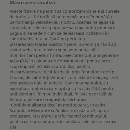
Măsurare și analiză
Aceste fișiere ne permit să contorizăm vizitele și sursele
de trafic, astfel încât să putem măsura și îmbunătăți
performanța website-ului nostru. Acestea ne ajută să
cunoaștem cele mai populare sau mai puțin populare
pagini și să vedem cum se deplasează vizitatorii în
cadrul website-ului. Dacă nu permiteți
plasarea/accesarea acestor fișiere, nu vom ști când ați
vizitat website-ul nostru și nu vom putea să-i
monitorizăm performanța. Selectarea opțiunii generale
Activ (DA) in coloana de Consimtamant pentru acest
scop implică inclusiv acordul dvs. pentru
plasare/accesare de informații, prin Tehnologii de tip
Cookie, de către toți Vendor-ii din lista de mai jos, care
prelucreaza date in temeiul Consimtamantului, cu
excepția situației în care optați cu Inactiv (NU) pentru
unii Vendor-i, în mod individual, în lista generală de
Vendori, pe care o regăsiți la secțiunea
“Confidențialitatea dvs.” In mod separat, in cadrul
Scopului « Masurare si Analiza » exista un Scop de
prelucrare, Măsurarea performanței conținutului,
pentru care procedura este similara celei descrise mai
sus.