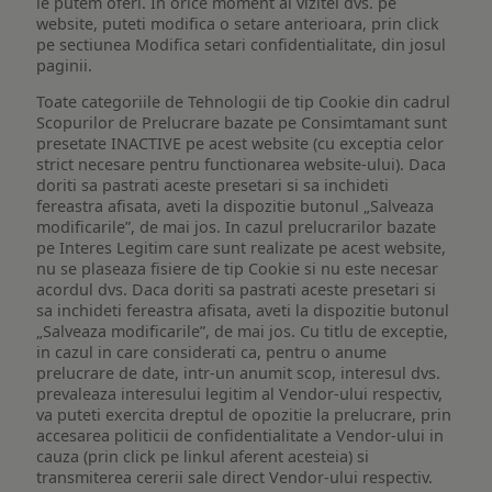
le putem oferi. In orice moment al vizitei dvs. pe
website, puteti modifica o setare anterioara, prin click
pe sectiunea Modifica setari confidentialitate, din josul
paginii.
Toate categoriile de Tehnologii de tip Cookie din cadrul
Scopurilor de Prelucrare bazate pe Consimtamant sunt
presetate INACTIVE pe acest website (cu exceptia celor
strict necesare pentru functionarea website-ului). Daca
doriti sa pastrati aceste presetari si sa inchideti
fereastra afisata, aveti la dispozitie butonul „Salveaza
modificarile”, de mai jos. In cazul prelucrarilor bazate
pe Interes Legitim care sunt realizate pe acest website,
nu se plaseaza fisiere de tip Cookie si nu este necesar
acordul dvs. Daca doriti sa pastrati aceste presetari si
sa inchideti fereastra afisata, aveti la dispozitie butonul
„Salveaza modificarile”, de mai jos. Cu titlu de exceptie,
in cazul in care considerati ca, pentru o anume
prelucrare de date, intr-un anumit scop, interesul dvs.
prevaleaza interesului legitim al Vendor-ului respectiv,
va puteti exercita dreptul de opozitie la prelucrare, prin
accesarea politicii de confidentialitate a Vendor-ului in
cauza (prin click pe linkul aferent acesteia) si
transmiterea cererii sale direct Vendor-ului respectiv.