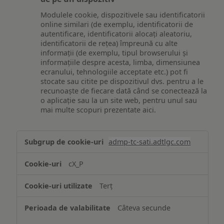
Modulele cookie, dispozitivele sau identificatorii
online similari (de exemplu, identificatorii de
autentificare, identificatorii alocați aleatoriu,
identificatorii de rețea) împreună cu alte
informații (de exemplu, tipul browserului și
informațiile despre acesta, limba, dimensiunea
ecranului, tehnologiile acceptate etc.) pot fi
stocate sau citite pe dispozitivul dvs. pentru a le
recunoaște de fiecare dată când se conectează la
o aplicație sau la un site web, pentru unul sau
mai multe scopuri prezentate aici.
Stocarea
admp-tc-sati.adtlgc.com
și/sau
accesarea
cX_P
informațiilor
de
Terț
pe
un
Câteva secunde
dispozitiv