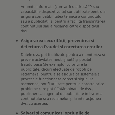
Anumite informații (cum ar fi o adresă IP sau
capacitățile dispozitivului) sunt utilizate pentru a
asigura compatibilitatea tehnică a conținutului
sau a publicității și pentru a facilita transmiterea
conținutului sau a reclamei către dispozitivul
dvs.
Asigurarea securității, prevenirea și
detectarea fraudei și corectarea erorilor
Datele dvs. pot fi utilizate pentru a monitoriza și
preveni activitatea neobișnuită și posibil
frauduloasă (de exemplu, cu privire la
publicitate, clicuri efectuate de roboți pe
reclame) și pentru a se asigura că sistemele și
procesele funcționează corect și sigur. De
asemenea, pot fi utilizate pentru a corecta orice
probleme care pot fi întâmpinate de dvs.,
publisher sau agentul de publicitate în livrarea
conținutului și a reclamelor și la interacțiunea
dvs. cu acestea.
Salvați și comunicați opțiunile de