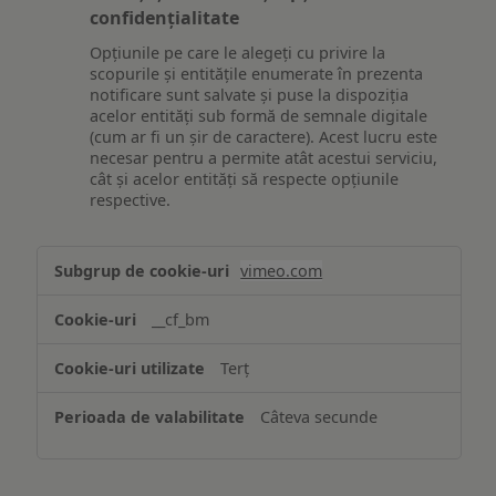
confidențialitate
Opțiunile pe care le alegeți cu privire la
scopurile și entitățile enumerate în prezenta
notificare sunt salvate și puse la dispoziția
acelor entități sub formă de semnale digitale
(cum ar fi un șir de caractere). Acest lucru este
necesar pentru a permite atât acestui serviciu,
cât și acelor entități să respecte opțiunile
respective.
Asigurarea
vimeo.com
funcționalităților
website-
__cf_bm
ului
Terț
Câteva secunde