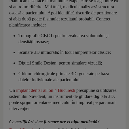
Planificarea se face în mai multe etape, care se leagă între ele
și au roluri diferite. Mai întâi, medicul analizează structura
osoasă a pacientului. Apoi identifică riscurile de poziționare
și abia după poate fi simulat rezultatul probabil. Concret,
planificarea include:
Tomografie CBCT: pentru evaluarea volumului și
densității osoase;
Scanare 3D intraorală: în locul amprentelor clasice;
Digital Smile Design: pentru simulare vizuală;
Ghiduri chirurgicale printate 3D: generate pe baza
datelor individuale ale pacientului.
Un
implant dentar all on 4 Bucuresti
presupune și utilizarea
sistemului Navident, un instrument de ghidare digitală 3D,
poate sprijini orientarea medicului în timp real pe parcursul
intervenției.
Ce certificări și ce formare are echipa medicală?