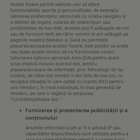
Aceste fișiere permit website-ului să ofere
funcționalități sporite și personalizate, de exemplu
reţinerea preferinţelor personale cu ocazia navigării și
a datelor de logare, rularea de videoclipuri sau
posibilitatea de live chat. Acestea pot fi adăugate de noi
sau de furnizori terți ale căror servicii le-am adăugat pe
paginile noastre (Vendor-i). Dacă nu permiteți
plasarea/accesarea acestor fișiere, este posibil ca unele
sau toate aceste servicii să nu funcționeze corect.
Selectarea opțiunii generale Activ (DA) pentru acest
scop implică inclusiv acordul dvs. pentru
plasare/accesare de informații, prin Tehnologii de tip
Cookie, de către toți Vendor-ii din lista de mai jos, cu
excepția situației în care optați cu Inactiv (NU) pentru
unii Vendor-i, în mod individual, în lista generală de
Vendori, pe care o regăsiți la secțiunea
“Confidențialitatea dvs.”.
Furnizarea și prezentarea publicității și a
conținutului
Anumite informații (cum ar fi o adresă IP sau
capacitățile dispozitivului) sunt utilizate pentru a
asigura compatibilitatea tehnică a conținutului