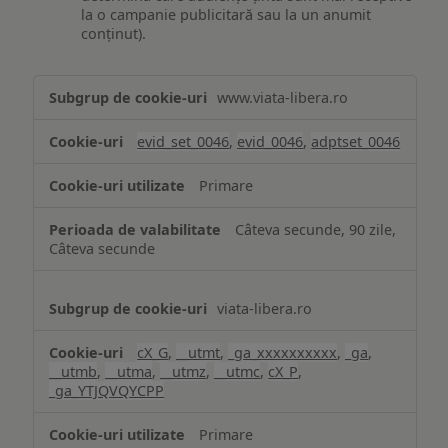
la o campanie publicitară sau la un anumit
conținut).
Măsurare
www.viata-libera.ro
și
analiză
evid_set_0046
,
evid_0046
,
adptset_0046
Primare
Câteva secunde, 90 zile,
Câteva secunde
viata-libera.ro
cX_G
,
__utmt
,
_ga_xxxxxxxxxx
,
_ga
,
__utmb
,
__utma
,
__utmz
,
__utmc
,
cX_P
,
_ga_YTJQVQYCPP
Primare