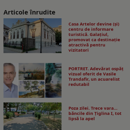
Articole înrudite
Casa Artelor devine (şi)
centru de informare
turistică. Galaţiul,
promovat ca destinaţie
atractivă pentru
vizitatori
PORTRET. Adevărat ospăț
vizual oferit de Vasile
Trandafir, un acuarelist
redutabil
Poza zilei. Trece vara…
băncile din Ţiglina I, tot
lipsă la apel