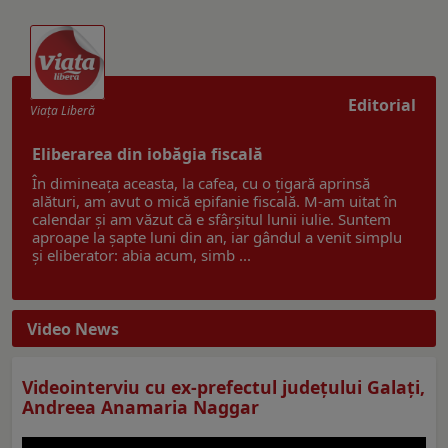
Editorial
Viaţa Liberă
Eliberarea din iobăgia fiscală
În dimineața aceasta, la cafea, cu o țigară aprinsă
alături, am avut o mică epifanie fiscală. M-am uitat în
calendar și am văzut că e sfârșitul lunii iulie. Suntem
aproape la șapte luni din an, iar gândul a venit simplu
și eliberator: abia acum, simb ...
Video News
Videointerviu cu ex-prefectul judeţului Galaţi,
Andreea Anamaria Naggar