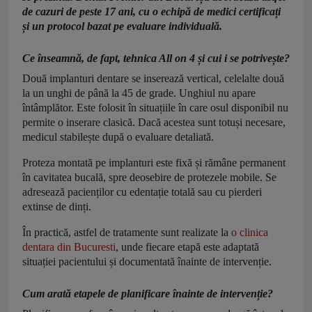
de cazuri de peste 17 ani, cu o echipă de medici certificați
și un protocol bazat pe evaluare individuală.
Ce înseamnă, de fapt, tehnica All on 4 și cui i se potrivește?
Două implanturi dentare se inserează vertical, celelalte două
la un unghi de până la 45 de grade. Unghiul nu apare
întâmplător. Este folosit în situațiile în care osul disponibil nu
permite o inserare clasică. Dacă acestea sunt totuși necesare,
medicul stabilește după o evaluare detaliată.
Proteza montată pe implanturi este fixă și rămâne permanent
în cavitatea bucală, spre deosebire de protezele mobile. Se
adresează pacienților cu edentație totală sau cu pierderi
extinse de dinți.
În practică, astfel de tratamente sunt realizate la
o clinica
dentara din Bucuresti
, unde fiecare etapă este adaptată
situației pacientului și documentată înainte de intervenție.
Cum arată etapele de planificare înainte de intervenție?