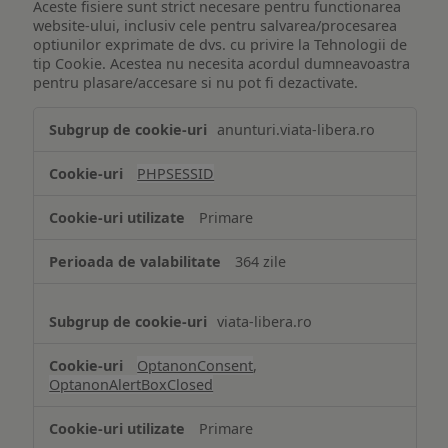
Aceste fisiere sunt strict necesare pentru functionarea
website-ului, inclusiv cele pentru salvarea/procesarea
optiunilor exprimate de dvs. cu privire la Tehnologii de
tip Cookie. Acestea nu necesita acordul dumneavoastra
pentru plasare/accesare si nu pot fi dezactivate.
Tehnologii
anunturi.viata-libera.ro
de
tip
PHPSESSID
Cookie
strict
Primare
necesare
364 zile
viata-libera.ro
OptanonConsent
,
OptanonAlertBoxClosed
Primare