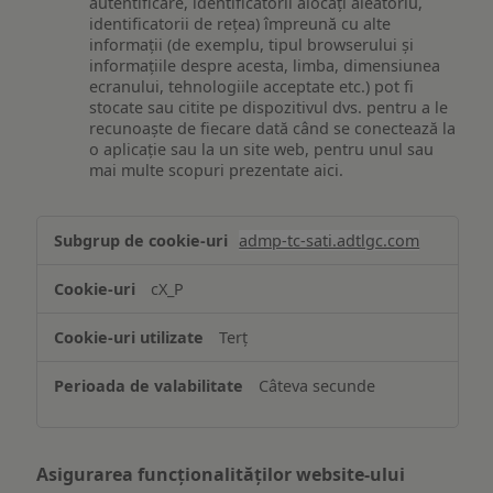
autentificare, identificatorii alocați aleatoriu,
identificatorii de rețea) împreună cu alte
informații (de exemplu, tipul browserului și
informațiile despre acesta, limba, dimensiunea
ecranului, tehnologiile acceptate etc.) pot fi
stocate sau citite pe dispozitivul dvs. pentru a le
recunoaște de fiecare dată când se conectează la
o aplicație sau la un site web, pentru unul sau
mai multe scopuri prezentate aici.
Stocarea
admp-tc-sati.adtlgc.com
și/sau
accesarea
cX_P
informațiilor
de
Terț
pe
un
Câteva secunde
dispozitiv
Asigurarea funcționalităților website-ului