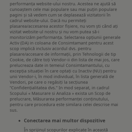
performanța website-ului nostru. Acestea ne ajută să
cunoaștem cele mai populare sau mai puțin populare
pagini și să vedem cum se deplasează vizitatorii în
cadrul website-ului. Dacă nu permiteți
plasarea/accesarea acestor fișiere, nu vom ști când ați
vizitat website-ul nostru și nu vom putea să-i
monitorizăm performanța. Selectarea opțiunii generale
Activ (DA) in coloana de Consimtamant pentru acest
scop implică inclusiv acordul dvs. pentru
plasare/accesare de informații, prin Tehnologii de tip
Cookie, de către toți Vendor-ii din lista de mai jos, care
prelucreaza date in temeiul Consimtamantului, cu
excepția situației în care optați cu Inactiv (NU) pentru
unii Vendor-i, în mod individual, în lista generală de
Vendori, pe care o regăsiți la secțiunea
“Confidențialitatea dvs.” In mod separat, in cadrul
Scopului « Masurare si Analiza » exista un Scop de
prelucrare, Măsurarea performanței conținutului,
pentru care procedura este similara celei descrise mai
sus.
Conectarea mai multor dispozitive
În sprijinul scopurilor explicate în această