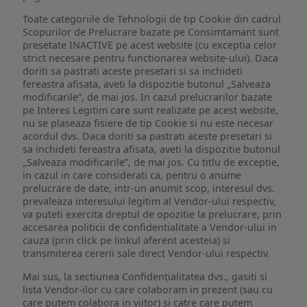
Toate categoriile de Tehnologii de tip Cookie din cadrul
Scopurilor de Prelucrare bazate pe Consimtamant sunt
presetate INACTIVE pe acest website (cu exceptia celor
strict necesare pentru functionarea website-ului). Daca
doriti sa pastrati aceste presetari si sa inchideti
fereastra afisata, aveti la dispozitie butonul „Salveaza
modificarile”, de mai jos. In cazul prelucrarilor bazate
pe Interes Legitim care sunt realizate pe acest website,
nu se plaseaza fisiere de tip Cookie si nu este necesar
acordul dvs. Daca doriti sa pastrati aceste presetari si
sa inchideti fereastra afisata, aveti la dispozitie butonul
„Salveaza modificarile”, de mai jos. Cu titlu de exceptie,
in cazul in care considerati ca, pentru o anume
prelucrare de date, intr-un anumit scop, interesul dvs.
prevaleaza interesului legitim al Vendor-ului respectiv,
va puteti exercita dreptul de opozitie la prelucrare, prin
accesarea politicii de confidentialitate a Vendor-ului in
cauza (prin click pe linkul aferent acesteia) si
transmiterea cererii sale direct Vendor-ului respectiv.
Mai sus, la sectiunea Confidențialitatea dvs., gasiti si
lista Vendor-ilor cu care colaboram in prezent (sau cu
care putem colabora in viitor) si catre care putem