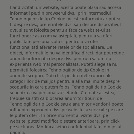
Cand vizitati un website, acesta poate plasa sau accesa
informatii pe/din browserul dvs., prin intermediul
Tehnologiilor de tip Cookie. Aceste informatii ar putea
fi despre dvs., preferintele dvs. sau despre dispozitivul
dvs. si sunt folosite pentru a face ca website-ul sa
functioneze asa cum va asteptati, pentru a va oferi
publicitate personalizata si pentru a va oferi
functionalitati aferente retelelor de socializare. De
obicei, informatiile nu va identifica direct, dar pot retine
anumite informatii despre dvs. pentru a va oferi o
experienta web mai personalizata. Puteti alege sa nu
permiteti folosirea Tehnologiilor de tip Cookie in
anumite scopuri. Dati click pe diferitele rubrici ale
categoriilor de mai jos pentru a afla mai multe despre
scopurile in care putem folosi Tehnologii de tip Cookie
si pentru a va personaliza setarile. Cu toate acestea,
trebuie sa stiti ca blocarea anumitor tipuri de
Tehnologii de tip Cookie sau a anumitor Vendor-i poate
influenta experienta dvs. pe website si serviciile pe care
le putem oferi. In orice moment al vizitei dvs. pe
website, puteti modifica o setare anterioara, prin click
pe sectiunea Modifica setari confidentialitate, din josul
paginii.