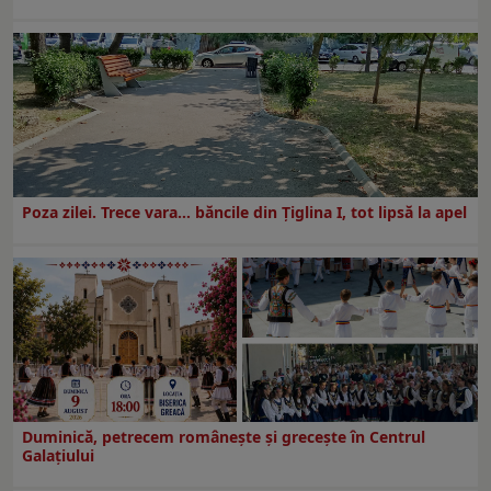
Poza zilei. Trece vara… băncile din Ţiglina I, tot lipsă la apel
Duminică, petrecem româneşte şi greceşte în Centrul
Galaţiului