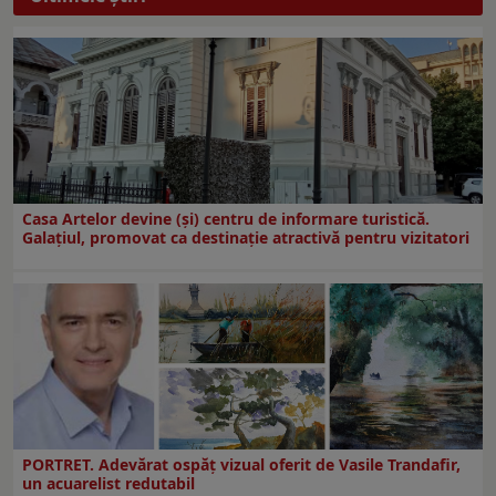
Casa Artelor devine (şi) centru de informare turistică.
Galaţiul, promovat ca destinaţie atractivă pentru vizitatori
PORTRET. Adevărat ospăț vizual oferit de Vasile Trandafir,
un acuarelist redutabil