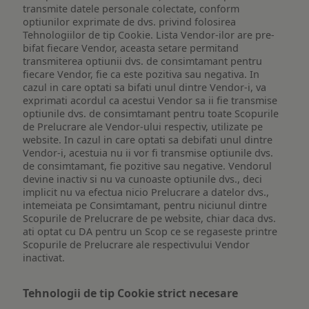
transmite datele personale colectate, conform
optiunilor exprimate de dvs. privind folosirea
Tehnologiilor de tip Cookie. Lista Vendor-ilor are pre-
bifat fiecare Vendor, aceasta setare permitand
transmiterea optiunii dvs. de consimtamant pentru
fiecare Vendor, fie ca este pozitiva sau negativa. In
cazul in care optati sa bifati unul dintre Vendor-i, va
exprimati acordul ca acestui Vendor sa ii fie transmise
optiunile dvs. de consimtamant pentru toate Scopurile
de Prelucrare ale Vendor-ului respectiv, utilizate pe
website. In cazul in care optati sa debifati unul dintre
Vendor-i, acestuia nu ii vor fi transmise optiunile dvs.
de consimtamant, fie pozitive sau negative. Vendorul
devine inactiv si nu va cunoaste optiunile dvs., deci
implicit nu va efectua nicio Prelucrare a datelor dvs.,
intemeiata pe Consimtamant, pentru niciunul dintre
Scopurile de Prelucrare de pe website, chiar daca dvs.
ati optat cu DA pentru un Scop ce se regaseste printre
Scopurile de Prelucrare ale respectivului Vendor
inactivat.
Tehnologii de tip Cookie strict necesare