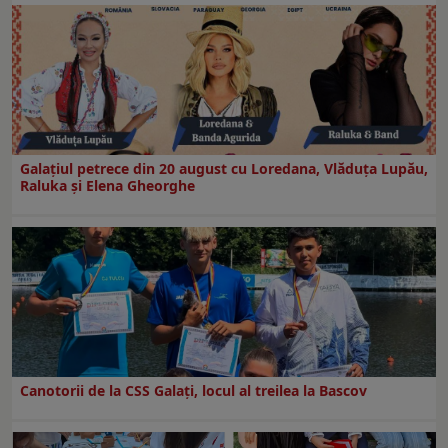
Galaţiul petrece din 20 august cu Loredana, Vlăduța Lupău,
Raluka și Elena Gheorghe
Canotorii de la CSS Galați, locul al treilea la Bascov