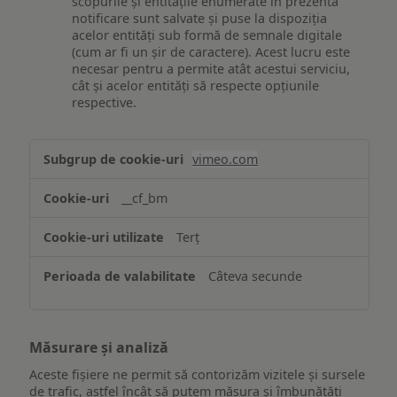
scopurile și entitățile enumerate în prezenta
notificare sunt salvate și puse la dispoziția
acelor entități sub formă de semnale digitale
(cum ar fi un șir de caractere). Acest lucru este
necesar pentru a permite atât acestui serviciu,
cât și acelor entități să respecte opțiunile
respective.
Asigurarea
vimeo.com
funcționalităților
website-
__cf_bm
ului
Terț
Câteva secunde
Măsurare și analiză
Aceste fișiere ne permit să contorizăm vizitele și sursele
de trafic, astfel încât să putem măsura și îmbunătăți