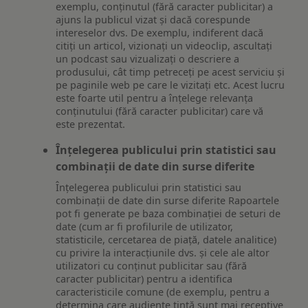
exemplu, conținutul (fără caracter publicitar) a
ajuns la publicul vizat și dacă corespunde
intereselor dvs. De exemplu, indiferent dacă
citiți un articol, vizionați un videoclip, ascultați
un podcast sau vizualizați o descriere a
produsului, cât timp petreceți pe acest serviciu și
pe paginile web pe care le vizitați etc. Acest lucru
este foarte util pentru a înțelege relevanța
conținutului (fără caracter publicitar) care vă
este prezentat.
Înțelegerea publicului prin statistici sau
combinații de date din surse diferite
Înțelegerea publicului prin statistici sau
combinații de date din surse diferite Rapoartele
pot fi generate pe baza combinației de seturi de
date (cum ar fi profilurile de utilizator,
statisticile, cercetarea de piață, datele analitice)
cu privire la interacțiunile dvs. și cele ale altor
utilizatori cu conținut publicitar sau (fără
caracter publicitar) pentru a identifica
caracteristicile comune (de exemplu, pentru a
determina care audiențe țintă sunt mai receptive