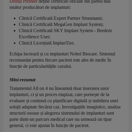
Dental Premier
deține certificări oficiale din partea mai
multor producători de implanturi:
Clinică Certificată Expert Partner Straumann;
Clinică Certificată MegaGen Implant System;
Clinică Certificată SKY Implant System - Bredent
Excellence User;
Clinică Licențiată ImplanTize.
Echipa lucrează și cu implanturi Nobel Biocare. Sistemul
recomandat pentru fiecare pacient este ales de medic în
funcție de particularitățile cazului.
Mini-rezumat
Tratamentul All on 4 nu înseamnă doar inserarea unor
implanturi, ci și un proces etapizat, care pornește de la
evaluare și continuă cu planificare digitală și stabilirea unei
soluții adaptate fiecărui caz. Investigațiile imagistice, analiza
structurii osoase și alegerea sistemului de implanturi sunt
parte dintr-un parcurs medical care nu urmează un tipar
general, ci este ajustat în funcție de pacient.