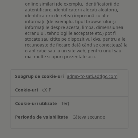
online similari (de exemplu, identificatorii de
autentificare, identificatorii alocați aleatoriu,
identificatorii de rețea) împreună cu alte
informații (de exemplu, tipul browserului și
informațiile despre acesta, limba, dimensiunea
ecranului, tehnologiile acceptate etc.) pot fi
stocate sau citite pe dispozitivul dvs. pentru a le
recunoaște de fiecare dată când se conectează la
o aplicație sau la un site web, pentru unul sau
mai multe scopuri prezentate aici.
Stocarea
admp-tc-sati.adtlgc.com
și/sau
accesarea
cX_P
informațiilor
de
Terț
pe
un
Câteva secunde
dispozitiv