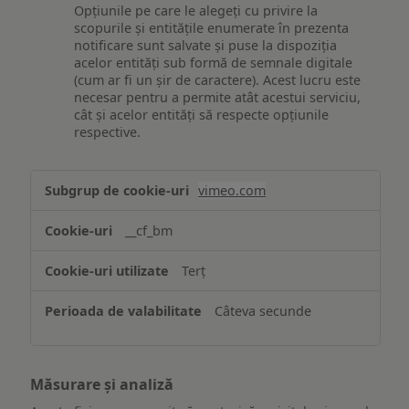
Opțiunile pe care le alegeți cu privire la
scopurile și entitățile enumerate în prezenta
notificare sunt salvate și puse la dispoziția
acelor entități sub formă de semnale digitale
(cum ar fi un șir de caractere). Acest lucru este
necesar pentru a permite atât acestui serviciu,
cât și acelor entități să respecte opțiunile
respective.
Asigurarea
vimeo.com
funcționalităților
website-
__cf_bm
ului
Terț
Câteva secunde
Măsurare și analiză