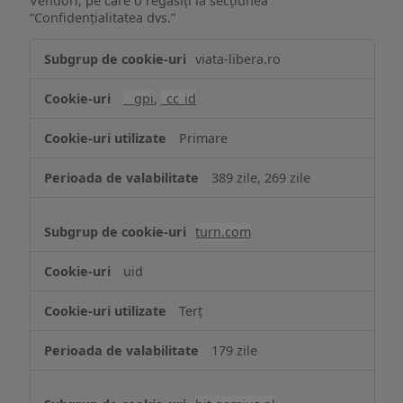
Vendori, pe care o regăsiți la secțiunea
“Confidențialitatea dvs.”
Publicitate
viata-libera.ro
țintită
(targetată)
__gpi
,
_cc_id
Primare
389 zile, 269 zile
turn.com
uid
Terț
179 zile