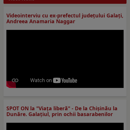
Videointerviu cu ex-prefectul judeţului Galaţi,
Andreea Anamaria Naggar
SPOT ON la "Viaţa liberă" - De la Chișinău la
Dunăre. Galațiul, prin ochii basarabenilor