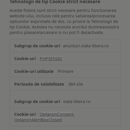
Tehnologii de tip Cookie strict necesare
Aceste fisiere sunt strict necesare pentru functionarea
website-ului, inclusiv cele pentru salvarea/procesarea
optiunilor exprimate de dvs. cu privire la Tehnologii de
tip Cookie. Acestea nu necesita acordul dumneavoastra
pentru plasare/accesare si nu pot fi dezactivate.
Tehnologii
anunturi.viata-libera.ro
de
tip
PHPSESSID
Cookie
strict
Primare
necesare
364 zile
viata-libera.ro
OptanonConsent
,
OptanonAlertBoxClosed