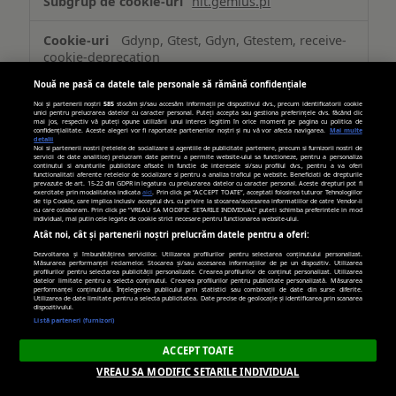
hit.gemius.pl
Gdynp, Gtest, Gdyn, Gtestem, receive-
cookie-deprecation
Nouă ne pasă ca datele tale personale să rămână confidențiale
Terț
Noi și partenerii noștri
585
stocăm și/sau accesăm informații pe dispozitivul dvs., precum identificatorii cookie
unici pentru prelucrarea datelor cu caracter personal. Puteți accepta sau gestiona preferințele dvs. făcând clic
mai jos, respectiv vă puteți opune utilizării unui interes legitim în orice moment pe pagina cu politica de
confidențialitate. Aceste alegeri vor fi raportate partenerilor noștri și nu vă vor afecta navigarea.
Mai multe
394 zile, 6 zile, 394 zile,
detalii
Noi si partenerii nostri (retelele de socializare si agentiile de publicitate partenere, precum si furnizorii nostri de
Câteva secunde, 394 zile
servicii de date analitice) prelucram date pentru a permite website-ului sa functioneze, pentru a personaliza
continutul si anunturile publicitare afisate in functie de interesele si/sau profilul dvs., pentru a va oferi
functionalitati aferente retelelor de socializare si pentru a analiza traficul pe website. Beneficiati de drepturile
prevazute de art. 15-22 din GDPR in legatura cu prelucrarea datelor cu caracter personal. Aceste drepturi pot fi
exercitate prin modalitatea indicata
aici
. Prin click pe “ACCEPT TOATE”, acceptati folosirea tuturor Tehnologiilor
de tip Cookie, care implica inclusiv acceptul dvs. cu privire la stocarea/accesarea informatiilor de catre Vendor-ii
casalemedia.com
cu care colaboram. Prin click pe “VREAU SA MODIFIC SETARILE INDIVIDUAL” puteti schimba preferintele in mod
individual, mai putin cele legate de cookie strict necesare pentru functionarea website-ului.
Atât noi, cât și partenerii noștri prelucrăm datele pentru a oferi:
CMPRO, CMID, CMPS
Dezvoltarea și îmbunătățirea serviciilor. Utilizarea profilurilor pentru selectarea conținutului personalizat.
Măsurarea performanței reclamelor. Stocarea și/sau accesarea informațiilor de pe un dispozitiv. Utilizarea
profilurilor pentru selectarea publicității personalizate. Crearea profilurilor de conținut personalizat. Utilizarea
Terț
datelor limitate pentru a selecta conținutul. Crearea profilurilor pentru publicitate personalizată. Măsurarea
performanței conținutului. Înțelegerea publicului prin statistici sau combinații de date din surse diferite.
Utilizarea de date limitate pentru a selecta publicitatea. Date precise de geolocație și identificarea prin scanarea
dispozitivului.
89 zile, 364 zile, 89 zile
Listă parteneri (furnizori)
ACCEPT TOATE
VREAU SA MODIFIC SETARILE INDIVIDUAL
youtube.com