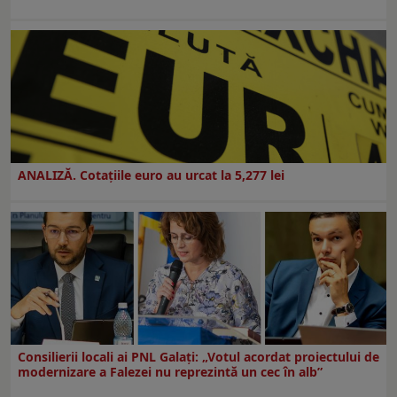
ANALIZĂ. Cotațiile euro au urcat la 5,277 lei
Consilierii locali ai PNL Galaţi: „Votul acordat proiectului de
modernizare a Falezei nu reprezintă un cec în alb”