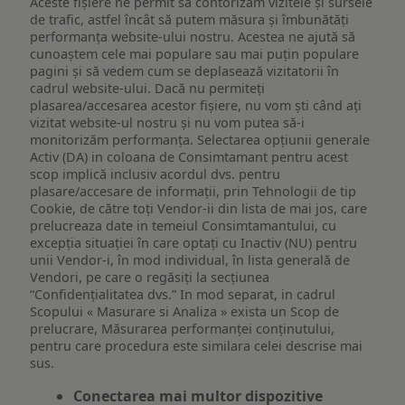
Aceste fișiere ne permit să contorizăm vizitele și sursele
de trafic, astfel încât să putem măsura și îmbunătăți
performanța website-ului nostru. Acestea ne ajută să
cunoaștem cele mai populare sau mai puțin populare
pagini și să vedem cum se deplasează vizitatorii în
cadrul website-ului. Dacă nu permiteți
plasarea/accesarea acestor fișiere, nu vom ști când ați
vizitat website-ul nostru și nu vom putea să-i
monitorizăm performanța. Selectarea opțiunii generale
Activ (DA) in coloana de Consimtamant pentru acest
scop implică inclusiv acordul dvs. pentru
plasare/accesare de informații, prin Tehnologii de tip
Cookie, de către toți Vendor-ii din lista de mai jos, care
prelucreaza date in temeiul Consimtamantului, cu
excepția situației în care optați cu Inactiv (NU) pentru
unii Vendor-i, în mod individual, în lista generală de
Vendori, pe care o regăsiți la secțiunea
“Confidențialitatea dvs.” In mod separat, in cadrul
Scopului « Masurare si Analiza » exista un Scop de
prelucrare, Măsurarea performanței conținutului,
pentru care procedura este similara celei descrise mai
sus.
Conectarea mai multor dispozitive