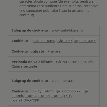
caracteristicile comune (de exemplu, pentru a
determina care audiențe țintă sunt mai receptive
la o campanie publicitară sau la un anumit
conținut).
Măsurare
www.viata-libera.ro
și
analiză
evid_set_0046
,
evid_0046
,
adptset_0046
Primare
Câteva secunde, 90 zile,
Câteva secunde
viata-libera.ro
cX_G
,
__utmt
,
_ga_xxxxxxxxxx
,
_ga
,
__utmb
,
__utma
,
__utmz
,
__utmc
,
cX_P
,
_ga_YTJQVQYCPP