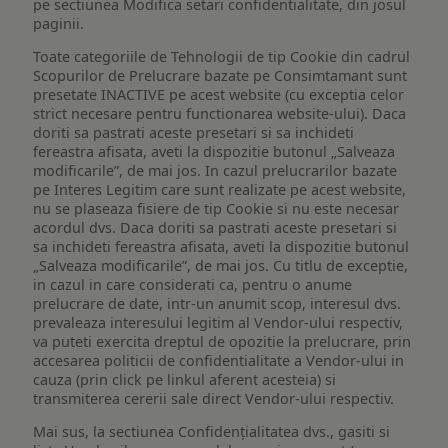
pe sectiunea Modifica setari confidentialitate, din josul
paginii.
Toate categoriile de Tehnologii de tip Cookie din cadrul
Scopurilor de Prelucrare bazate pe Consimtamant sunt
presetate INACTIVE pe acest website (cu exceptia celor
strict necesare pentru functionarea website-ului). Daca
doriti sa pastrati aceste presetari si sa inchideti
fereastra afisata, aveti la dispozitie butonul „Salveaza
modificarile”, de mai jos. In cazul prelucrarilor bazate
pe Interes Legitim care sunt realizate pe acest website,
nu se plaseaza fisiere de tip Cookie si nu este necesar
acordul dvs. Daca doriti sa pastrati aceste presetari si
sa inchideti fereastra afisata, aveti la dispozitie butonul
„Salveaza modificarile”, de mai jos. Cu titlu de exceptie,
in cazul in care considerati ca, pentru o anume
prelucrare de date, intr-un anumit scop, interesul dvs.
prevaleaza interesului legitim al Vendor-ului respectiv,
va puteti exercita dreptul de opozitie la prelucrare, prin
accesarea politicii de confidentialitate a Vendor-ului in
cauza (prin click pe linkul aferent acesteia) si
transmiterea cererii sale direct Vendor-ului respectiv.
Mai sus, la sectiunea Confidențialitatea dvs., gasiti si