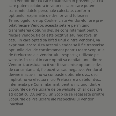
lista Vendor-ilor cu care colaboram in prezent (sau cu
care putem colabora in viitor) si catre care putem
transmite datele personale colectate, conform
optiunilor exprimate de dvs. privind folosirea
Tehnologiilor de tip Cookie. Lista Vendor-ilor are pre-
bifat fiecare Vendor, aceasta setare permitand
transmiterea optiunii dvs. de consimtamant pentru
fiecare Vendor, fie ca este pozitiva sau negativa. In
cazul in care optati sa bifati unul dintre Vendor-i, va
exprimati acordul ca acestui Vendor sa ii fie transmise
optiunile dvs. de consimtamant pentru toate Scopurile
de Prelucrare ale Vendor-ului respectiv, utilizate pe
website. In cazul in care optati sa debifati unul dintre
Vendor-i, acestuia nu ii vor fi transmise optiunile dvs.
de consimtamant, fie pozitive sau negative. Vendorul
devine inactiv si nu va cunoaste optiunile dvs., deci
implicit nu va efectua nicio Prelucrare a datelor dvs.,
intemeiata pe Consimtamant, pentru niciunul dintre
Scopurile de Prelucrare de pe website, chiar daca dvs.
ati optat cu DA pentru un Scop ce se regaseste printre
Scopurile de Prelucrare ale respectivului Vendor
inactivat.