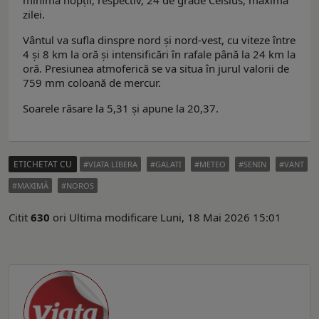
zilei.
Vântul va sufla dinspre nord şi nord-vest, cu viteze între
4 şi 8 km la oră şi intensificări în rafale până la 24 km la
oră. Presiunea atmoferică se va situa în jurul valorii de
759 mm coloană de mercur.
Soarele răsare la 5,31 şi apune la 20,37.
ETICHETAT CU
VIATA LIBERA
GALATI
METEO
SENIN
VANT
MAXIMĂ
NOROS
Citit
630
ori
Ultima modificare Luni, 18 Mai 2026 15:01