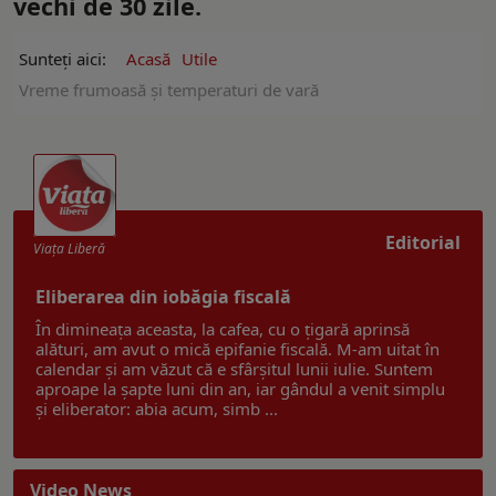
vechi de 30 zile.
Sunteți aici:
Acasă
Utile
Vreme frumoasă şi temperaturi de vară
Editorial
Viaţa Liberă
Eliberarea din iobăgia fiscală
În dimineața aceasta, la cafea, cu o țigară aprinsă
alături, am avut o mică epifanie fiscală. M-am uitat în
calendar și am văzut că e sfârșitul lunii iulie. Suntem
aproape la șapte luni din an, iar gândul a venit simplu
și eliberator: abia acum, simb ...
Video News