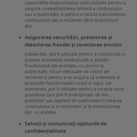
capacitățile dispozitivului) sunt utilizate pentru a
asigura compatibilitatea tehnică a conținutului
sau a publicității și pentru a facilita transmiterea
conținutului sau a reclamei către dispozitivul
dvs.
Asigurarea securității, prevenirea și
detectarea fraudei și corectarea erorilor
Datele dvs. pot fi utilizate pentru a monitoriza și
preveni activitatea neobișnuită și posibil
frauduloasă (de exemplu, cu privire la
publicitate, clicuri efectuate de roboți pe
reclame) și pentru a se asigura că sistemele și
procesele funcționează corect și sigur. De
asemenea, pot fi utilizate pentru a corecta orice
probleme care pot fi întâmpinate de dvs.,
publisher sau agentul de publicitate în livrarea
conținutului și a reclamelor și la interacțiunea
dvs. cu acestea.
Salvați și comunicați opțiunile de
confidențialitate