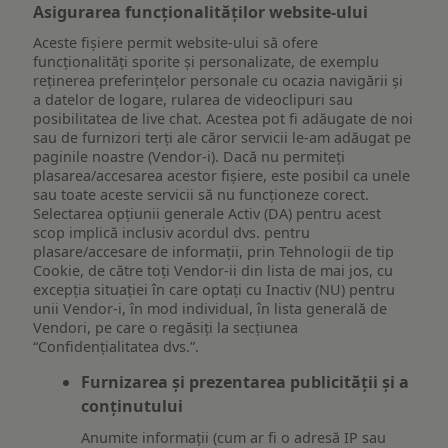
Asigurarea funcționalităților website-ului
Aceste fișiere permit website-ului să ofere
funcționalități sporite și personalizate, de exemplu
reţinerea preferinţelor personale cu ocazia navigării și
a datelor de logare, rularea de videoclipuri sau
posibilitatea de live chat. Acestea pot fi adăugate de noi
sau de furnizori terți ale căror servicii le-am adăugat pe
paginile noastre (Vendor-i). Dacă nu permiteți
plasarea/accesarea acestor fișiere, este posibil ca unele
sau toate aceste servicii să nu funcționeze corect.
Selectarea opțiunii generale Activ (DA) pentru acest
scop implică inclusiv acordul dvs. pentru
plasare/accesare de informații, prin Tehnologii de tip
Cookie, de către toți Vendor-ii din lista de mai jos, cu
excepția situației în care optați cu Inactiv (NU) pentru
unii Vendor-i, în mod individual, în lista generală de
Vendori, pe care o regăsiți la secțiunea
“Confidențialitatea dvs.”.
Furnizarea și prezentarea publicității și a
conținutului
Anumite informații (cum ar fi o adresă IP sau