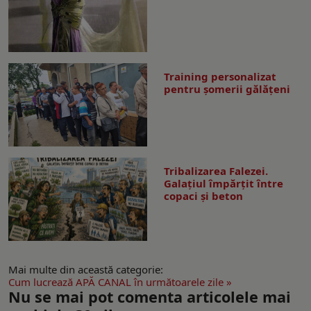
Training personalizat
pentru șomerii gălățeni
Tribalizarea Falezei.
Galațiul împărțit între
copaci și beton
Mai multe din această categorie:
Cum lucrează APĂ CANAL în următoarele zile »
Nu se mai pot comenta articolele mai