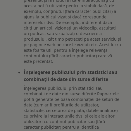
prezentat și la modul în care interacționați cu
acesta pot fi utilizate pentru a stabili dacă, de
exemplu, conținutul (fără caracter publicitar) a
ajuns la publicul vizat și dacă corespunde
intereselor dvs. De exemplu, indiferent dacă
citiți un articol, vizionați un videoclip, ascultați
un podcast sau vizualizați o descriere a
produsului, cât timp petreceți pe acest serviciu și
pe paginile web pe care le vizitați etc. Acest lucru
este foarte util pentru a înțelege relevanța
conținutului (fără caracter publicitar) care vă
este prezentat.
Înțelegerea publicului prin statistici sau
combinații de date din surse diferite
Înțelegerea publicului prin statistici sau
combinații de date din surse diferite Rapoartele
pot fi generate pe baza combinației de seturi de
date (cum ar fi profilurile de utilizator,
statisticile, cercetarea de piață, datele analitice)
cu privire la interacțiunile dvs. și cele ale altor
utilizatori cu conținut publicitar sau (fără
caracter publicitar) pentru a identifica