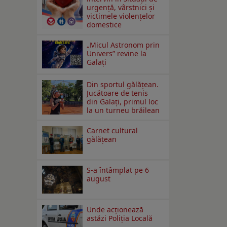
urgență, vârstnici și
victimele violențelor
domestice
„Micul Astronom prin
Univers” revine la
Galați
Din sportul gălățean.
Jucătoare de tenis
din Galați, primul loc
la un turneu brăilean
Carnet cultural
gălăţean
S-a întâmplat pe 6
august
Unde acționează
astăzi Poliția Locală