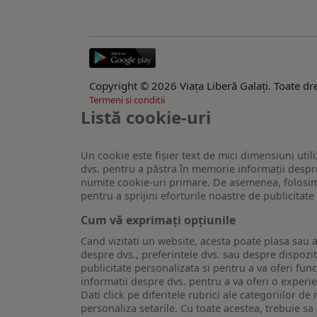
Copyright © 2026 Viaţa Liberă Galaţi. Toate dre
Termeni si conditii
Listă cookie-uri
Un cookie este fişier text de mici dimensiuni utili
dvs. pentru a păstra în memorie informații despre
numite cookie-uri primare. De asemenea, folosim c
pentru a sprijini eforturile noastre de publicitat
Cum vă exprimați opțiunile
Cand vizitati un website, acesta poate plasa sau a
despre dvs., preferintele dvs. sau despre dispozit
publicitate personalizata si pentru a va oferi func
informatii despre dvs. pentru a va oferi o experi
Dati click pe diferitele rubrici ale categoriilor 
personaliza setarile. Cu toate acestea, trebuie s