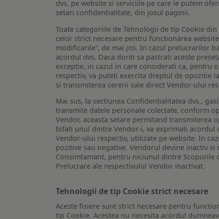
dvs. pe website si serviciile pe care le putem ofer
setari confidentialitate, din josul paginii.
Toate categoriile de Tehnologii de tip Cookie di
celor strict necesare pentru functionarea website-u
modificarile”, de mai jos. In cazul prelucrarilor 
acordul dvs. Daca doriti sa pastrati aceste presetar
exceptie, in cazul in care considerati ca, pentru 
respectiv, va puteti exercita dreptul de opozitie l
si transmiterea cererii sale direct Vendor-ului res
Mai sus, la sectiunea Confidențialitatea dvs., gas
transmite datele personale colectate, conform opt
Vendor, aceasta setare permitand transmiterea opt
bifati unul dintre Vendor-i, va exprimati acordul
Vendor-ului respectiv, utilizate pe website. In caz
pozitive sau negative. Vendorul devine inactiv si 
Consimtamant, pentru niciunul dintre Scopurile d
Prelucrare ale respectivului Vendor inactivat.
Tehnologii de tip Cookie strict necesare
Aceste fisiere sunt strict necesare pentru functio
tip Cookie. Acestea nu necesita acordul dumneavo