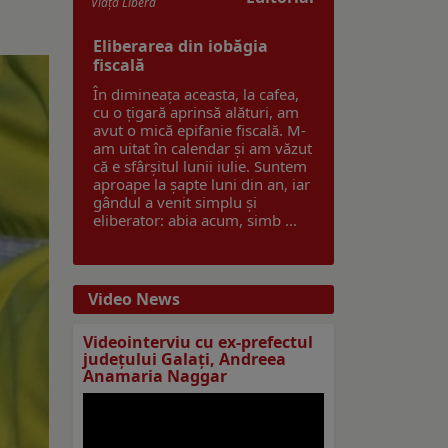
Viaţa Liberă
Eliberarea din iobăgia
fiscală
În dimineața aceasta, la cafea,
cu o țigară aprinsă alături, am
avut o mică epifanie fiscală. M-
am uitat în calendar și am văzut
că e sfârșitul lunii iulie. Suntem
aproape la șapte luni din an, iar
gândul a venit simplu și
eliberator: abia acum, simb ...
Video News
Videointerviu cu ex-prefectul
judeţului Galaţi, Andreea
Anamaria Naggar