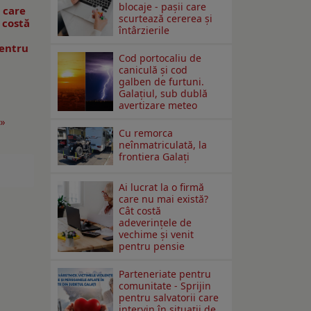
blocaje - pașii care
ă care
scurtează cererea și
 costă
întârzierile
pentru
Cod portocaliu de
caniculă și cod
galben de furtuni.
Galațiul, sub dublă
avertizare meteo
 »
Cu remorca
neînmatriculată, la
frontiera Galați
Ai lucrat la o firmă
care nu mai există?
Cât costă
adeverințele de
vechime și venit
pentru pensie
Parteneriate pentru
comunitate - Sprijin
pentru salvatorii care
intervin în situații de