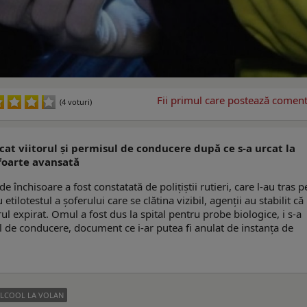
Fii primul care postează comenta
(4 voturi)
scat viitorul și permisul de conducere după ce s-a urcat la
 foarte avansată
e închisoare a fost constatată de polițiștii rutieri, care l-au tras p
ilotestul a șoferului care se clătina vizibil, agenții au stabilit că
l expirat. Omul a fost dus la spital pentru probe biologice, i s-a
ul de conducere, document ce i-ar putea fi anulat de instanța de
LCOOL LA VOLAN