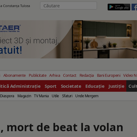
ila Constanţa Tulcea
i
Abonamente
Publicitate
Arhiva
Contact
Redacția
Bani Europeni
Video 
itică Administrație
Sport
Societate
Educație
Justiție
Cul
Diaspora
Magazin
TV Mania
Utile
Sfaturi
Unde Mergem
a, mort de beat la volan