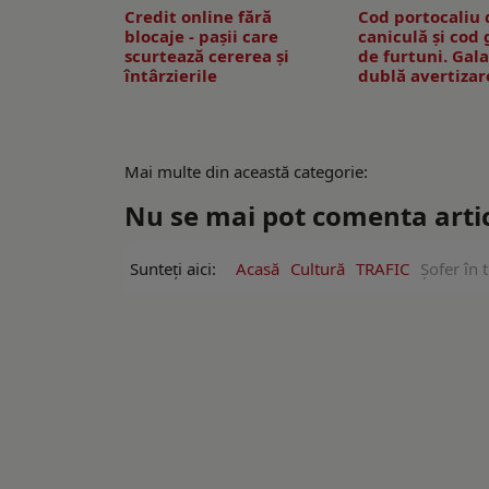
Credit online fără
Cod portocaliu 
blocaje - pașii care
caniculă și cod
scurtează cererea și
de furtuni. Gala
întârzierile
dublă avertiza
Mai multe din această categorie:
Nu se mai pot comenta artico
Sunteți aici:
Acasă
Cultură
TRAFIC
Șofer în 