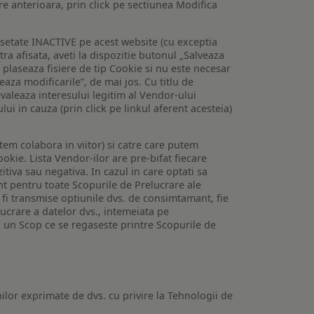
are anterioara, prin click pe sectiunea Modifica
setate INACTIVE pe acest website (cu exceptia
tra afisata, aveti la dispozitie butonul „Salveaza
e plaseaza fisiere de tip Cookie si nu este necesar
veaza modificarile”, de mai jos. Cu titlu de
valeaza interesului legitim al Vendor-ului
lui in cauza (prin click pe linkul aferent acesteia)
utem colabora in viitor) si catre care putem
okie. Lista Vendor-ilor are pre-bifat fiecare
iva sau negativa. In cazul in care optati sa
nt pentru toate Scopurile de Prelucrare ale
or fi transmise optiunile dvs. de consimtamant, fie
lucrare a datelor dvs., intemeiata pe
 un Scop ce se regaseste printre Scopurile de
ilor exprimate de dvs. cu privire la Tehnologii de