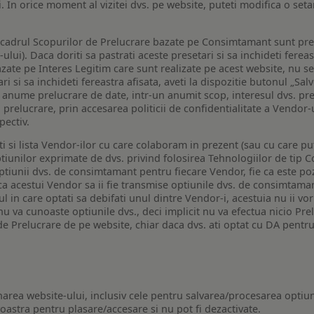
i. In orice moment al vizitei dvs. pe website, puteti modifica o set
n cadrul Scopurilor de Prelucrare bazate pe Consimtamant sunt pre
lui). Daca doriti sa pastrati aceste presetari si sa inchideti fereas
bazate pe Interes Legitim care sunt realizate pe acest website, nu s
i si sa inchideti fereastra afisata, aveti la dispozitie butonul „Sal
o anume prelucrare de date, intr-un anumit scop, interesul dvs. pre
a prelucrare, prin accesarea politicii de confidentialitate a Vendor-u
pectiv.
iti si lista Vendor-ilor cu care colaboram in prezent (sau cu care p
iunilor exprimate de dvs. privind folosirea Tehnologiilor de tip Co
iunii dvs. de consimtamant pentru fiecare Vendor, fie ca este pozit
 ca acestui Vendor sa ii fie transmise optiunile dvs. de consimtama
ul in care optati sa debifati unul dintre Vendor-i, acestuia nu ii v
nu va cunoaste optiunile dvs., deci implicit nu va efectua nicio Pre
e Prelucrare de pe website, chiar daca dvs. ati optat cu DA pentru
narea website-ului, inclusiv cele pentru salvarea/procesarea optiun
astra pentru plasare/accesare si nu pot fi dezactivate.