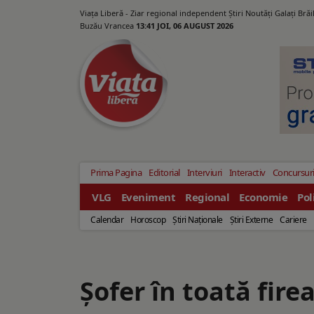
Viața Liberă - Ziar regional independent Știri Noutăți Galaţi Bră
Buzău Vrancea
13:41 JOI, 06 AUGUST 2026
Prima Pagina
Editorial
Interviuri
Interactiv
Concursur
VLG
Eveniment
Regional
Economie
Pol
Calendar
Horoscop
Ştiri Naţionale
Ştiri Externe
Cariere
Șofer în toată fire