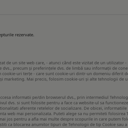
pturile rezervate.
zat de un site web care, - atunci când este vizitat de un utilizator -
 dvs., precum și preferințele dvs. de limbă sau informații de conec
ookie-uri terțe - care sunt cookie-uri dintr-un domeniu diferit de 
e și marketing. Mai precis, folosim cookie-uri și alte tehnologii de
ccesa informatii pe/din browserul dvs., prin intermediul Tehnologii
ivul dvs. si sunt folosite pentru a face ca website-ul sa functionez
tionalitati aferente retelelor de socializare. De obicei, informatiile
enta web mai personalizata. Puteti alege sa nu permiteti folosirea 
de mai jos pentru a afla mai multe despre scopurile in care putem fo
a stiti ca blocarea anumitor tipuri de Tehnologii de tip Cookie sau