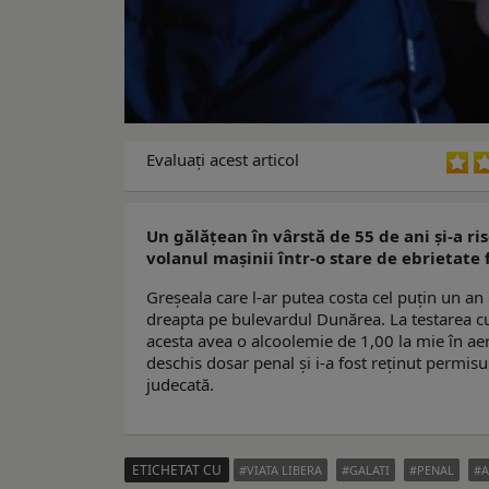
Evaluaţi acest articol
Un gălățean în vârstă de 55 de ani și-a ri
volanul mașinii într-o stare de ebrietate
Greșeala care l-ar putea costa cel puțin un an d
dreapta pe bulevardul Dunărea. La testarea cu et
acesta avea o alcoolemie de 1,00 la mie în aeru
deschis dosar penal și i-a fost reținut permis
judecată.
ETICHETAT CU
VIATA LIBERA
GALATI
PENAL
A