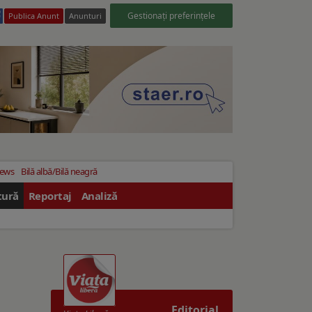
Gestionați preferințele
Publica Anunt
Anunturi
News
Bilă albă/Bilă neagră
tură
Reportaj
Analiză
Editorial