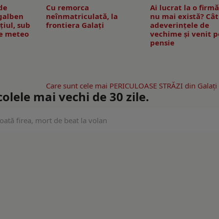
de
Cu remorca
Ai lucrat la o firm
 galben
neînmatriculată, la
nu mai există? Cât
țiul, sub
frontiera Galați
adeverințele de
re meteo
vechime și venit 
pensie
Care sunt cele mai PERICULOASE STRĂZI din Galaţi
lele mai vechi de 30 zile.
toată firea, mort de beat la volan