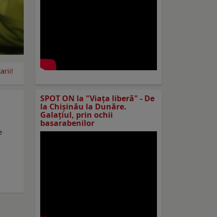
rii!
SPOT ON la "Viaţa liberă" - De
la Chișinău la Dunăre.
Galațiul, prin ochii
basarabenilor
e