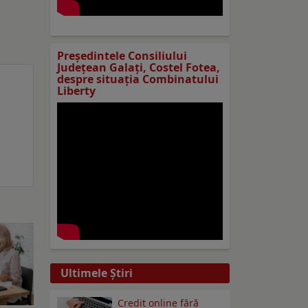
Preşedintele Consiliului
Judeţean Galaţi, Costel Fotea,
despre situaţia Combinatului
Liberty
Ultimele Ştiri
Credit online fără