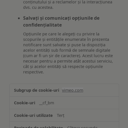
conținutului și a reclamelor și la interacțiunea
dvs. cu acestea.
Salvați și comunicați opțiunile de
confidențialitate
Opțiunile pe care le alegeți cu privire la
scopurile și entitățile enumerate în prezenta
notificare sunt salvate și puse la dispoziția
acelor entități sub formă de semnale digitale
(cum ar fi un șir de caractere). Acest lucru este
necesar pentru a permite atât acestui serviciu,
cât și acelor entități să respecte opțiunile
respective.
Asigurarea
vimeo.com
funcționalităților
website-
__cf_bm
ului
Terț
Câteva secunde