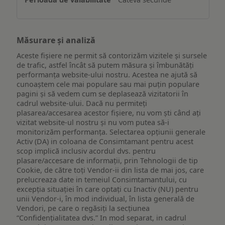
Măsurare și analiză
Aceste fișiere ne permit să contorizăm vizitele și sursele
de trafic, astfel încât să putem măsura și îmbunătăți
performanța website-ului nostru. Acestea ne ajută să
cunoaștem cele mai populare sau mai puțin populare
pagini și să vedem cum se deplasează vizitatorii în
cadrul website-ului. Dacă nu permiteți
plasarea/accesarea acestor fișiere, nu vom ști când ați
vizitat website-ul nostru și nu vom putea să-i
monitorizăm performanța. Selectarea opțiunii generale
Activ (DA) in coloana de Consimtamant pentru acest
scop implică inclusiv acordul dvs. pentru
plasare/accesare de informații, prin Tehnologii de tip
Cookie, de către toți Vendor-ii din lista de mai jos, care
prelucreaza date in temeiul Consimtamantului, cu
excepția situației în care optați cu Inactiv (NU) pentru
unii Vendor-i, în mod individual, în lista generală de
Vendori, pe care o regăsiți la secțiunea
“Confidențialitatea dvs.” In mod separat, in cadrul