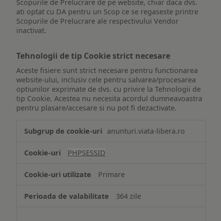
Scopurile de Prelucrare de pe website, chiar daca dvs.
ati optat cu DA pentru un Scop ce se regaseste printre
Scopurile de Prelucrare ale respectivului Vendor
inactivat.
Tehnologii de tip Cookie strict necesare
Aceste fisiere sunt strict necesare pentru functionarea
website-ului, inclusiv cele pentru salvarea/procesarea
optiunilor exprimate de dvs. cu privire la Tehnologii de
tip Cookie. Acestea nu necesita acordul dumneavoastra
pentru plasare/accesare si nu pot fi dezactivate.
Tehnologii
anunturi.viata-libera.ro
de
tip
PHPSESSID
Cookie
strict
Primare
necesare
364 zile