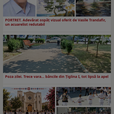
PORTRET. Adevărat ospăț vizual oferit de Vasile Trandafir,
un acuarelist redutabil
Poza zilei. Trece vara… băncile din Ţiglina I, tot lipsă la apel