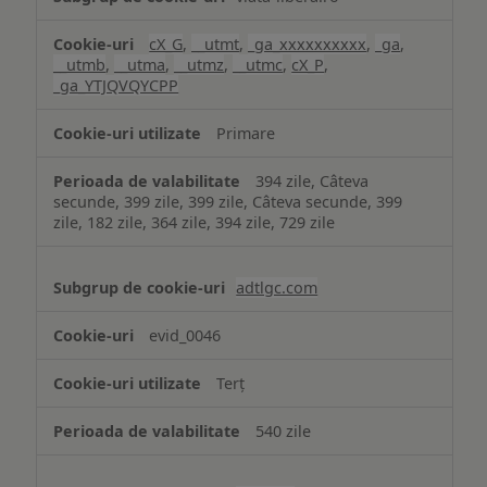
cX_G
,
__utmt
,
_ga_xxxxxxxxxx
,
_ga
,
__utmb
,
__utma
,
__utmz
,
__utmc
,
cX_P
,
_ga_YTJQVQYCPP
Primare
394 zile, Câteva
secunde, 399 zile, 399 zile, Câteva secunde, 399
zile, 182 zile, 364 zile, 394 zile, 729 zile
adtlgc.com
evid_0046
Terț
540 zile