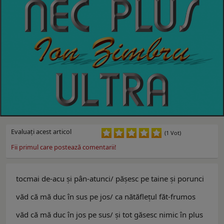
Evaluaţi acest articol
(1 Vot)
Fii primul care postează comentarii!
tocmai de-acu şi pân-atunci/ păşesc pe taine şi porunci
văd că mă duc în sus pe jos/ ca nătăfleţul făt-frumos
văd că mă duc în jos pe sus/ şi tot găsesc nimic în plus