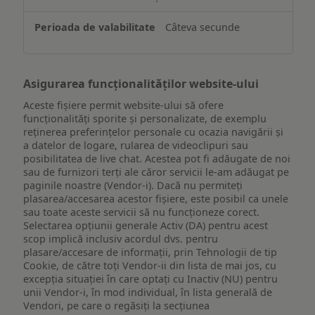
pe
un
Câteva secunde
dispozitiv
Asigurarea funcționalităților website-ului
Aceste fișiere permit website-ului să ofere
funcționalități sporite și personalizate, de exemplu
reţinerea preferinţelor personale cu ocazia navigării și
a datelor de logare, rularea de videoclipuri sau
posibilitatea de live chat. Acestea pot fi adăugate de noi
sau de furnizori terți ale căror servicii le-am adăugat pe
paginile noastre (Vendor-i). Dacă nu permiteți
plasarea/accesarea acestor fișiere, este posibil ca unele
sau toate aceste servicii să nu funcționeze corect.
Selectarea opțiunii generale Activ (DA) pentru acest
scop implică inclusiv acordul dvs. pentru
plasare/accesare de informații, prin Tehnologii de tip
Cookie, de către toți Vendor-ii din lista de mai jos, cu
excepția situației în care optați cu Inactiv (NU) pentru
unii Vendor-i, în mod individual, în lista generală de
Vendori, pe care o regăsiți la secțiunea