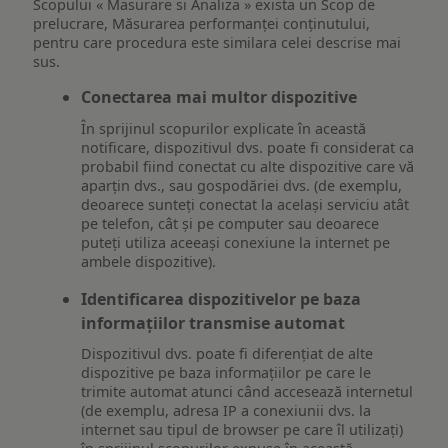
Scopului « Masurare si Analiza » exista un Scop de
prelucrare, Măsurarea performanței conținutului,
pentru care procedura este similara celei descrise mai
sus.
Conectarea mai multor dispozitive
În sprijinul scopurilor explicate în această
notificare, dispozitivul dvs. poate fi considerat ca
probabil fiind conectat cu alte dispozitive care vă
aparțin dvs., sau gospodăriei dvs. (de exemplu,
deoarece sunteți conectat la același serviciu atât
pe telefon, cât și pe computer sau deoarece
puteți utiliza aceeași conexiune la internet pe
ambele dispozitive).
Identificarea dispozitivelor pe baza
informațiilor transmise automat
Dispozitivul dvs. poate fi diferențiat de alte
dispozitive pe baza informațiilor pe care le
trimite automat atunci când accesează internetul
(de exemplu, adresa IP a conexiunii dvs. la
internet sau tipul de browser pe care îl utilizați)