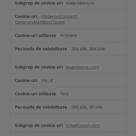
viata-libera.ro
OptanonConsent
,
OptanonAlertBoxClosed
Primare
364 zile, 364 zile
quantserve.com
mc, d
Terț
365 zile, 90 zile
tribalfusion.com