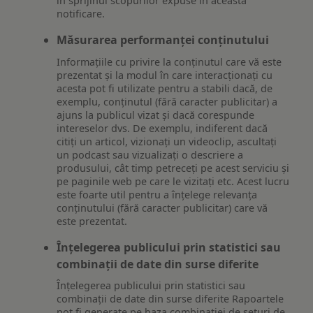
în sprijinul scopurilor expuse în această
notificare.
Măsurarea performanței conținutului
Informațiile cu privire la conținutul care vă este
prezentat și la modul în care interacționați cu
acesta pot fi utilizate pentru a stabili dacă, de
exemplu, conținutul (fără caracter publicitar) a
ajuns la publicul vizat și dacă corespunde
intereselor dvs. De exemplu, indiferent dacă
citiți un articol, vizionați un videoclip, ascultați
un podcast sau vizualizați o descriere a
produsului, cât timp petreceți pe acest serviciu și
pe paginile web pe care le vizitați etc. Acest lucru
este foarte util pentru a înțelege relevanța
conținutului (fără caracter publicitar) care vă
este prezentat.
Înțelegerea publicului prin statistici sau
combinații de date din surse diferite
Înțelegerea publicului prin statistici sau
combinații de date din surse diferite Rapoartele
pot fi generate pe baza combinației de seturi de