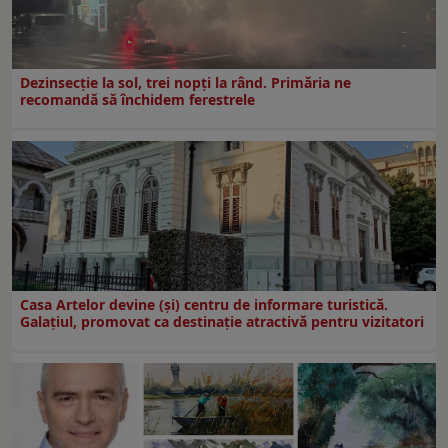
Dezinsecţie la sol, trei nopţi la rând. Primăria ne
recomandă să închidem ferestrele
Casa Artelor devine (şi) centru de informare turistică.
Galaţiul, promovat ca destinaţie atractivă pentru vizitatori