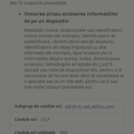
dvs. în scopurile prezentate.
Stocarea și/sau accesarea informațiilor
de pe un dispozitiv
Modulele cookie, dispozitivele sau identificatorii
online similari (de exemplu, identificatorii de
autentificare, identificatorii alocați aleatoriu,
identificatorii de rețea) împreună cu alte
informații (de exemplu, tipul browserului și
informațiile despre acesta, limba, dimensiunea
ecranului, tehnologiile acceptate etc.) pot fi
stocate sau citite pe dispozitivul dvs. pentru a le
recunoaște de fiecare dată când se conectează la
o aplicație sau la un site web, pentru unul sau
mai multe scopuri prezentate aici.
Stocarea
admp-tc-sati.adtlgc.com
și/sau
accesarea
cX_P
informațiilor
de
Terț