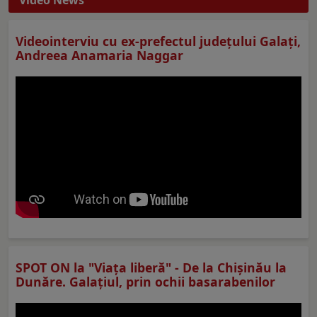
Video News
Videointerviu cu ex-prefectul judeţului Galaţi,
Andreea Anamaria Naggar
SPOT ON la "Viaţa liberă" - De la Chișinău la
Dunăre. Galațiul, prin ochii basarabenilor