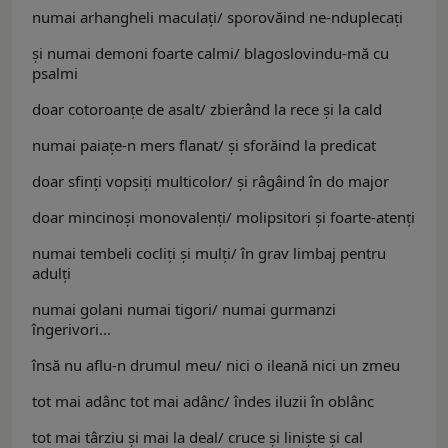
numai arhangheli maculaţi/ sporovăind ne-nduplecaţi
şi numai demoni foarte calmi/ blagoslovindu-mă cu
psalmi
doar cotoroanţe de asalt/ zbierând la rece şi la cald
numai paiaţe-n mers flanat/ şi sforăind la predicat
doar sfinţi vopsiţi multicolor/ şi râgâind în do major
doar mincinoşi monovalenţi/ molipsitori şi foarte-atenţi
numai tembeli cocliţi şi mulţi/ în grav limbaj pentru
adulţi
numai golani numai tigori/ numai gurmanzi
îngerivori...
însă nu aflu-n drumul meu/ nici o ileană nici un zmeu
tot mai adânc tot mai adânc/ îndes iluzii în oblânc
tot mai târziu şi mai la deal/ cruce şi linişte şi cal