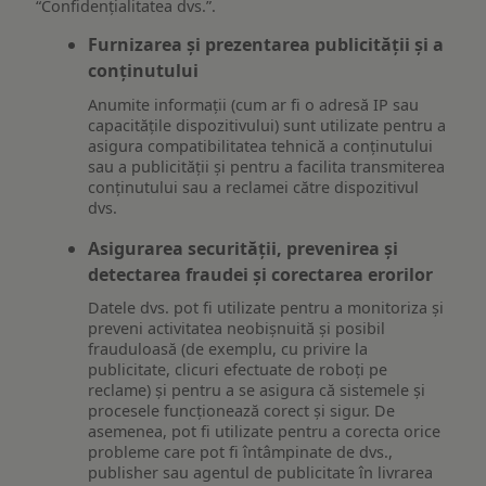
“Confidențialitatea dvs.”.
Furnizarea și prezentarea publicității și a
conținutului
Anumite informații (cum ar fi o adresă IP sau
capacitățile dispozitivului) sunt utilizate pentru a
asigura compatibilitatea tehnică a conținutului
sau a publicității și pentru a facilita transmiterea
conținutului sau a reclamei către dispozitivul
dvs.
Asigurarea securității, prevenirea și
detectarea fraudei și corectarea erorilor
Datele dvs. pot fi utilizate pentru a monitoriza și
preveni activitatea neobișnuită și posibil
frauduloasă (de exemplu, cu privire la
publicitate, clicuri efectuate de roboți pe
reclame) și pentru a se asigura că sistemele și
procesele funcționează corect și sigur. De
asemenea, pot fi utilizate pentru a corecta orice
probleme care pot fi întâmpinate de dvs.,
publisher sau agentul de publicitate în livrarea