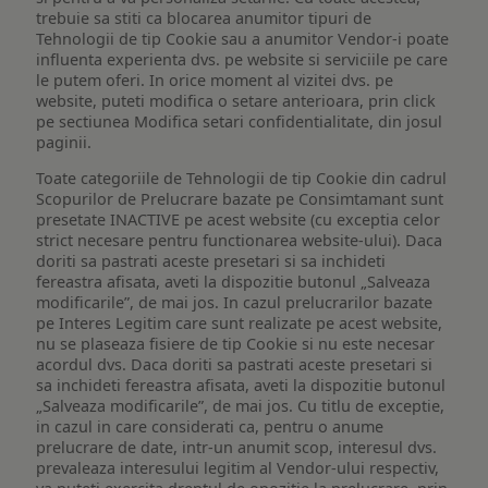
trebuie sa stiti ca blocarea anumitor tipuri de
Tehnologii de tip Cookie sau a anumitor Vendor-i poate
influenta experienta dvs. pe website si serviciile pe care
le putem oferi. In orice moment al vizitei dvs. pe
website, puteti modifica o setare anterioara, prin click
pe sectiunea Modifica setari confidentialitate, din josul
paginii.
Toate categoriile de Tehnologii de tip Cookie din cadrul
Scopurilor de Prelucrare bazate pe Consimtamant sunt
presetate INACTIVE pe acest website (cu exceptia celor
strict necesare pentru functionarea website-ului). Daca
doriti sa pastrati aceste presetari si sa inchideti
fereastra afisata, aveti la dispozitie butonul „Salveaza
modificarile”, de mai jos. In cazul prelucrarilor bazate
pe Interes Legitim care sunt realizate pe acest website,
nu se plaseaza fisiere de tip Cookie si nu este necesar
acordul dvs. Daca doriti sa pastrati aceste presetari si
sa inchideti fereastra afisata, aveti la dispozitie butonul
„Salveaza modificarile”, de mai jos. Cu titlu de exceptie,
in cazul in care considerati ca, pentru o anume
prelucrare de date, intr-un anumit scop, interesul dvs.
prevaleaza interesului legitim al Vendor-ului respectiv,