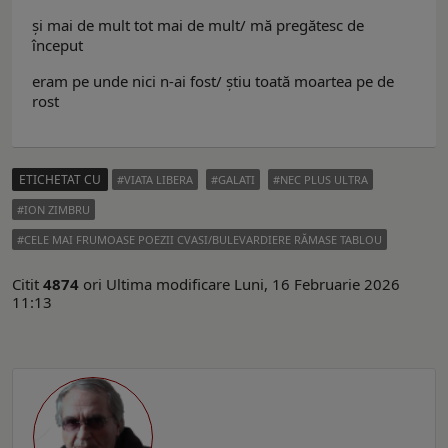
şi mai de mult tot mai de mult/ mă pregătesc de
început
eram pe unde nici n-ai fost/ ştiu toată moartea pe de
rost
ETICHETAT CU
VIATA LIBERA
GALATI
NEC PLUS ULTRA
ION ZIMBRU
CELE MAI FRUMOASE POEZII CVASI/BULEVARDIERE RĂMASE TABLOU
Citit
4874
ori
Ultima modificare Luni, 16 Februarie 2026
11:13