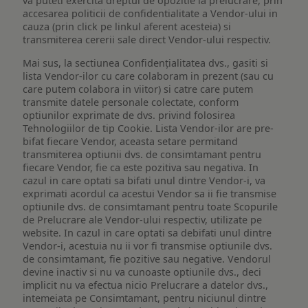
va puteti exercita dreptul de opozitie la prelucrare, prin
accesarea politicii de confidentialitate a Vendor-ului in
cauza (prin click pe linkul aferent acesteia) si
transmiterea cererii sale direct Vendor-ului respectiv.
Mai sus, la sectiunea Confidențialitatea dvs., gasiti si
lista Vendor-ilor cu care colaboram in prezent (sau cu
care putem colabora in viitor) si catre care putem
transmite datele personale colectate, conform
optiunilor exprimate de dvs. privind folosirea
Tehnologiilor de tip Cookie. Lista Vendor-ilor are pre-
bifat fiecare Vendor, aceasta setare permitand
transmiterea optiunii dvs. de consimtamant pentru
fiecare Vendor, fie ca este pozitiva sau negativa. In
cazul in care optati sa bifati unul dintre Vendor-i, va
exprimati acordul ca acestui Vendor sa ii fie transmise
optiunile dvs. de consimtamant pentru toate Scopurile
de Prelucrare ale Vendor-ului respectiv, utilizate pe
website. In cazul in care optati sa debifati unul dintre
Vendor-i, acestuia nu ii vor fi transmise optiunile dvs.
de consimtamant, fie pozitive sau negative. Vendorul
devine inactiv si nu va cunoaste optiunile dvs., deci
implicit nu va efectua nicio Prelucrare a datelor dvs.,
intemeiata pe Consimtamant, pentru niciunul dintre