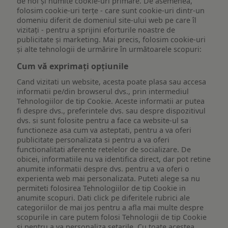
de noi și numite cookie-uri primare. De asemenea,
folosim cookie-uri terțe - care sunt cookie-uri dintr-un
domeniu diferit de domeniul site-ului web pe care îl
vizitați - pentru a sprijini eforturile noastre de
publicitate și marketing. Mai precis, folosim cookie-uri
și alte tehnologii de urmărire în următoarele scopuri:
Cum vă exprimați opțiunile
Cand vizitati un website, acesta poate plasa sau accesa
informatii pe/din browserul dvs., prin intermediul
Tehnologiilor de tip Cookie. Aceste informatii ar putea
fi despre dvs., preferintele dvs. sau despre dispozitivul
dvs. si sunt folosite pentru a face ca website-ul sa
functioneze asa cum va asteptati, pentru a va oferi
publicitate personalizata si pentru a va oferi
functionalitati aferente retelelor de socializare. De
obicei, informatiile nu va identifica direct, dar pot retine
anumite informatii despre dvs. pentru a va oferi o
experienta web mai personalizata. Puteti alege sa nu
permiteti folosirea Tehnologiilor de tip Cookie in
anumite scopuri. Dati click pe diferitele rubrici ale
categoriilor de mai jos pentru a afla mai multe despre
scopurile in care putem folosi Tehnologii de tip Cookie
si pentru a va personaliza setarile. Cu toate acestea,