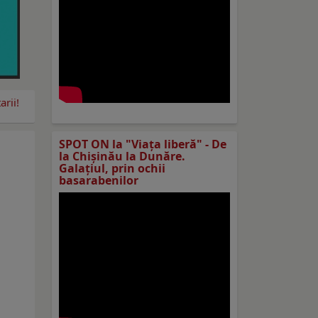
rii!
SPOT ON la "Viaţa liberă" - De
la Chișinău la Dunăre.
Galațiul, prin ochii
basarabenilor