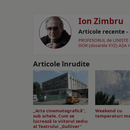
Ion Zimbru
Articole recente 
PROFESORUL de LINIȘTE
DOR (dosarele XYZ)
AŞA m
Articole înrudite
„Arta cinematografică”,
Weekend cu
sub schele. Cum se
temperaturi ma
lucrează la viitorul sediu
al Teatrului „Gulliver”