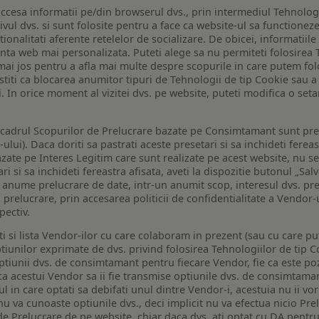
ccesa informatii pe/din browserul dvs., prin intermediul Tehnologii
ivul dvs. si sunt folosite pentru a face ca website-ul sa functionez
tionalitati aferente retelelor de socializare. De obicei, informatiile
enta web mai personalizata. Puteti alege sa nu permiteti folosirea 
de mai jos pentru a afla mai multe despre scopurile in care putem fo
a stiti ca blocarea anumitor tipuri de Tehnologii de tip Cookie sau
i. In orice moment al vizitei dvs. pe website, puteti modifica o set
n cadrul Scopurilor de Prelucrare bazate pe Consimtamant sunt pre
lui). Daca doriti sa pastrati aceste presetari si sa inchideti fereas
bazate pe Interes Legitim care sunt realizate pe acest website, nu s
i si sa inchideti fereastra afisata, aveti la dispozitie butonul „Sal
o anume prelucrare de date, intr-un anumit scop, interesul dvs. pre
a prelucrare, prin accesarea politicii de confidentialitate a Vendor-u
pectiv.
iti si lista Vendor-ilor cu care colaboram in prezent (sau cu care p
iunilor exprimate de dvs. privind folosirea Tehnologiilor de tip Co
iunii dvs. de consimtamant pentru fiecare Vendor, fie ca este pozit
 ca acestui Vendor sa ii fie transmise optiunile dvs. de consimtama
ul in care optati sa debifati unul dintre Vendor-i, acestuia nu ii v
nu va cunoaste optiunile dvs., deci implicit nu va efectua nicio Pre
e Prelucrare de pe website, chiar daca dvs. ati optat cu DA pentru