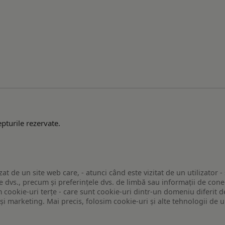
pturile rezervate.
zat de un site web care, - atunci când este vizitat de un utilizator -
 dvs., precum și preferințele dvs. de limbă sau informații de conec
ookie-uri terțe - care sunt cookie-uri dintr-un domeniu diferit de 
e și marketing. Mai precis, folosim cookie-uri și alte tehnologii de