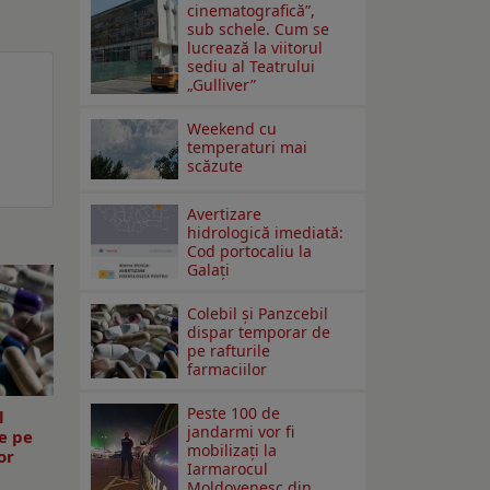
cinematografică”,
sub schele. Cum se
lucrează la viitorul
sediu al Teatrului
„Gulliver”
Weekend cu
temperaturi mai
scăzute
Avertizare
hidrologică imediată:
Cod portocaliu la
Galaţi
Colebil și Panzcebil
dispar temporar de
pe rafturile
farmaciilor
Peste 100 de
l
jandarmi vor fi
e pe
mobilizați la
or
Iarmarocul
Moldovenesc din