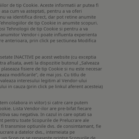
lor de tip Cookie. Aceste informatii ar putea fi
e asa cum va asteptati, pentru a va oferi
 nu va identifica direct, dar pot retine anumite
Tehnologiilor de tip Cookie in anumite scopuri.
losi Tehnologii de tip Cookie si pentru a va
 a anumitor Vendor-i poate influenta experienta
are anterioara, prin click pe sectiunea Modifica
setate INACTIVE pe acest website (cu exceptia
tra afisata, aveti la dispozitie butonul „Salveaza
e plaseaza fisiere de tip Cookie si nu este necesar
veaza modificarile”, de mai jos. Cu titlu de
valeaza interesului legitim al Vendor-ului
lui in cauza (prin click pe linkul aferent acesteia)
utem colabora in viitor) si catre care putem
okie. Lista Vendor-ilor are pre-bifat fiecare
iva sau negativa. In cazul in care optati sa
nt pentru toate Scopurile de Prelucrare ale
or fi transmise optiunile dvs. de consimtamant, fie
lucrare a datelor dvs., intemeiata pe
 un Scop ce se regaseste printre Scopurile de