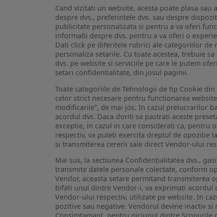
Cand vizitati un website, acesta poate plasa sau a
despre dvs., preferintele dvs. sau despre dispozit
publicitate personalizata si pentru a va oferi func
informatii despre dvs. pentru a va oferi o experi
Dati click pe diferitele rubrici ale categoriilor 
personaliza setarile. Cu toate acestea, trebuie s
dvs. pe website si serviciile pe care le putem ofer
setari confidentialitate, din josul paginii.
Toate categoriile de Tehnologii de tip Cookie di
celor strict necesare pentru functionarea website-u
modificarile”, de mai jos. In cazul prelucrarilor 
acordul dvs. Daca doriti sa pastrati aceste presetar
exceptie, in cazul in care considerati ca, pentru 
respectiv, va puteti exercita dreptul de opozitie l
si transmiterea cererii sale direct Vendor-ului res
Mai sus, la sectiunea Confidențialitatea dvs., gas
transmite datele personale colectate, conform opt
Vendor, aceasta setare permitand transmiterea opt
bifati unul dintre Vendor-i, va exprimati acordul
Vendor-ului respectiv, utilizate pe website. In caz
pozitive sau negative. Vendorul devine inactiv si 
Consimtamant, pentru niciunul dintre Scopurile d