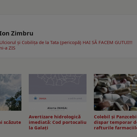
- Ion Zimbru
Ulciorul şi Cobiliţa de la Tata (pericopă)
HAI SĂ FACEM GUTUI!!!
i-a ZIS
Avertizare hidrologică
Colebil și Panzcebi
i scăzute
imediată: Cod portocaliu
dispar temporar d
la Galaţi
rafturile farmaciil