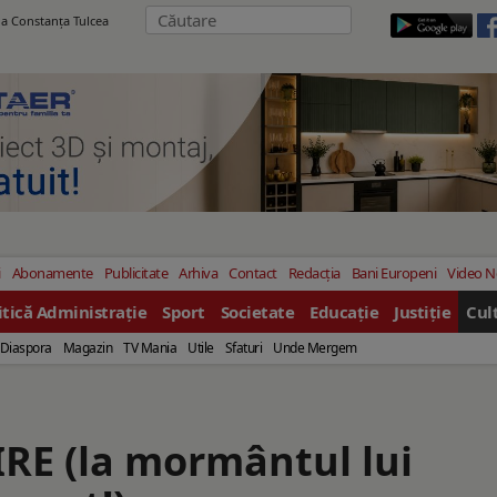
ila Constanţa Tulcea
i
Abonamente
Publicitate
Arhiva
Contact
Redacția
Bani Europeni
Video 
itică Administrație
Sport
Societate
Educație
Justiție
Cul
Diaspora
Magazin
TV Mania
Utile
Sfaturi
Unde Mergem
E (la mormântul lui