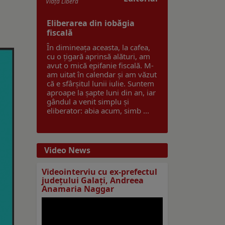
Viaţa Liberă
Eliberarea din iobăgia
fiscală
În dimineața aceasta, la cafea,
cu o țigară aprinsă alături, am
avut o mică epifanie fiscală. M-
am uitat în calendar și am văzut
că e sfârșitul lunii iulie. Suntem
aproape la șapte luni din an, iar
gândul a venit simplu și
eliberator: abia acum, simb ...
Video News
Videointerviu cu ex-prefectul
judeţului Galaţi, Andreea
Anamaria Naggar