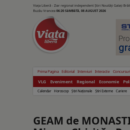
Viața Liberă - Ziar regional independent Știri Noutăți Galaţi Bră
Buzău Vrancea
06:20 SâMBăTă, 08 AUGUST 2026
Prima Pagina
Editorial
Interviuri
Interactiv
Concursur
VLG
Eveniment
Regional
Economie
Pol
Calendar
Horoscop
Ştiri Naţionale
Ştiri Externe
Cariere
GEAM de MONASTIR