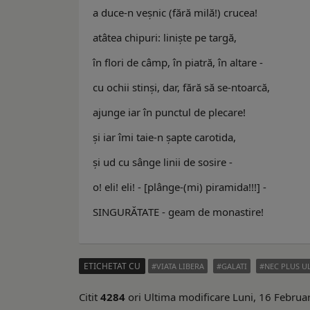
a duce-n veşnic (fără milă!) crucea!
atâtea chipuri: linişte pe targă,
în flori de câmp, în piatră, în altare -
cu ochii stinşi, dar, fără să se-ntoarcă,
ajunge iar în punctul de plecare!
şi iar îmi taie-n şapte carotida,
şi ud cu sânge linii de sosire -
o! eli! eli! - [plânge-(mi) piramida!!!] -
SINGURĂTATE - geam de monastire!
ETICHETAT CU
VIATA LIBERA
GALATI
NEC PLUS U
Citit
4284
ori
Ultima modificare Luni, 16 Februa