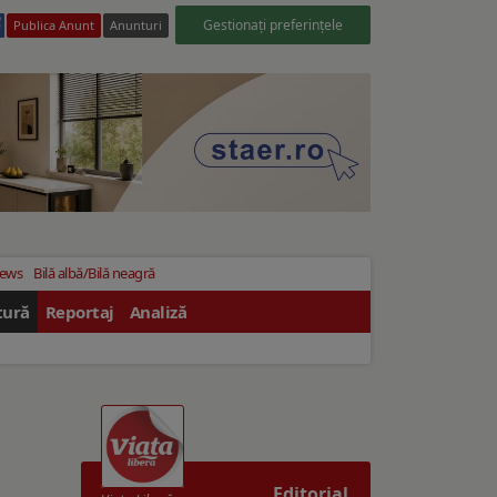
Gestionați preferințele
Publica Anunt
Anunturi
News
Bilă albă/Bilă neagră
tură
Reportaj
Analiză
Editorial