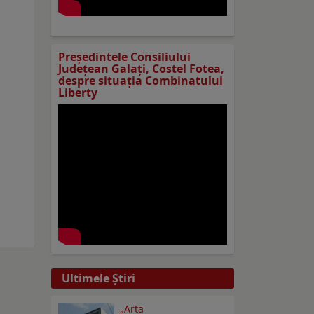
Preşedintele Consiliului
Judeţean Galaţi, Costel Fotea,
despre situaţia Combinatului
Liberty
Ultimele Ştiri
„Arta