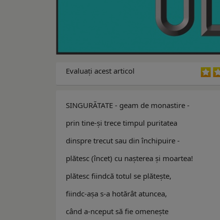
Evaluaţi acest articol
SINGURĂTATE - geam de monastire -
prin tine-şi trece timpul puritatea
dinspre trecut sau din închipuire -
plătesc (încet) cu naşterea şi moartea!
plătesc fiindcă totul se plăteşte,
fiindc-aşa s-a hotărât atuncea,
când a-nceput să fie omeneşte