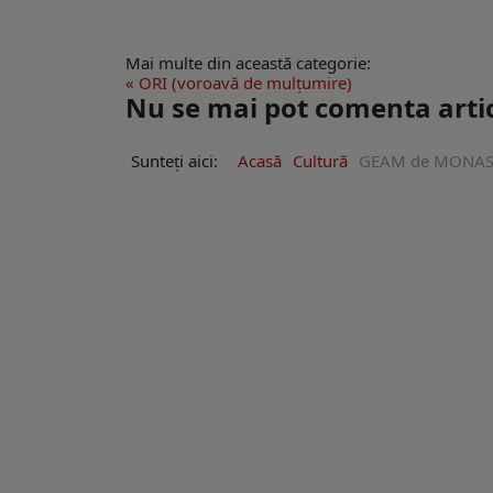
Mai multe din această categorie:
« ORI (voroavă de mulţumire)
Nu se mai pot comenta artico
Sunteți aici:
Acasă
Cultură
GEAM de MONASTIR