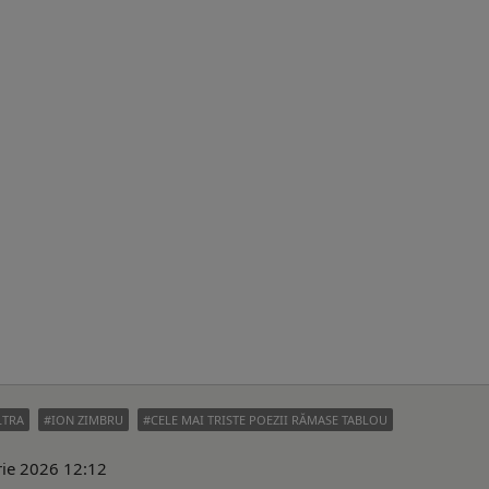
LTRA
ION ZIMBRU
CELE MAI TRISTE POEZII RĂMASE TABLOU
rie 2026 12:12