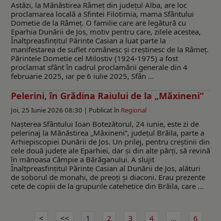
Astăzi, la Mănăstirea Râmeț din județul Alba, are loc
proclamarea locală a Sfintei Filotimia, mama Sfântului
Dometie de la Râmeț. O familie care are legătură cu
Eparhia Dunării de Jos, motiv pentru care, zilele acestea,
Înaltpreasfințitul Părinte Casian a luat parte la
manifestarea de suflet românesc și creștinesc de la Râmeț.
Părintele Dometie cel Milostiv (1924-1975) a fost
proclamat sfânt în cadrul proclamării generale din 4
februarie 2025, iar pe 6 iulie 2025, Sfân ...
Pelerini, în Grădina Raiului de la „Măxineni”
Joi, 25 Iunie 2026 08:30 |
Publicat în
Regional
Nașterea Sfântului Ioan Botezătorul, 24 iunie, este zi de
pelerinaj la Mănăstirea „Măxineni”, județul Brăila, parte a
Arhiepiscopiei Dunării de Jos. Un prilej, pentru creștinii din
cele două județe ale Eparhiei, dar și din alte părți, să revină
în mănoasa Câmpie a Bărăganului. A slujit
Înaltpreasfinţitul Părinte Casian al Dunării de Jos, alături
de soborul de monahi, de preoți și diaconi. Erau prezente
cete de copiii de la grupurile catehetice din Brăila, care ...
1
2
3
4
...
6