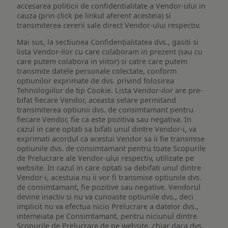
accesarea politicii de confidentialitate a Vendor-ului in
cauza (prin click pe linkul aferent acesteia) si
transmiterea cererii sale direct Vendor-ului respectiv.
Mai sus, la sectiunea Confidențialitatea dvs., gasiti si
lista Vendor-ilor cu care colaboram in prezent (sau cu
care putem colabora in viitor) si catre care putem
transmite datele personale colectate, conform
optiunilor exprimate de dvs. privind folosirea
Tehnologiilor de tip Cookie. Lista Vendor-ilor are pre-
bifat fiecare Vendor, aceasta setare permitand
transmiterea optiunii dvs. de consimtamant pentru
fiecare Vendor, fie ca este pozitiva sau negativa. In
cazul in care optati sa bifati unul dintre Vendor-i, va
exprimati acordul ca acestui Vendor sa ii fie transmise
optiunile dvs. de consimtamant pentru toate Scopurile
de Prelucrare ale Vendor-ului respectiv, utilizate pe
website. In cazul in care optati sa debifati unul dintre
Vendor-i, acestuia nu ii vor fi transmise optiunile dvs.
de consimtamant, fie pozitive sau negative. Vendorul
devine inactiv si nu va cunoaste optiunile dvs., deci
implicit nu va efectua nicio Prelucrare a datelor dvs.,
intemeiata pe Consimtamant, pentru niciunul dintre
Scopurile de Prelucrare de pe website, chiar daca dvs.