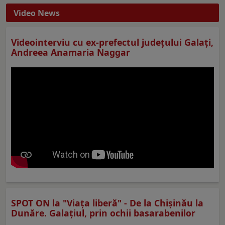
Video News
Videointerviu cu ex-prefectul judeţului Galaţi,
Andreea Anamaria Naggar
SPOT ON la "Viaţa liberă" - De la Chișinău la
Dunăre. Galațiul, prin ochii basarabenilor