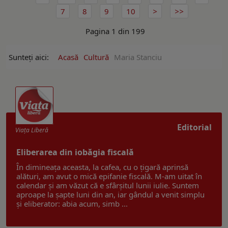
7
8
9
10
Pagina 1 din 199
Sunteți aici:
Acasă
Cultură
Maria Stanciu
Editorial
Viaţa Liberă
Eliberarea din iobăgia fiscală
În dimineața aceasta, la cafea, cu o țigară aprinsă
alături, am avut o mică epifanie fiscală. M-am uitat în
calendar și am văzut că e sfârșitul lunii iulie. Suntem
aproape la șapte luni din an, iar gândul a venit simplu
și eliberator: abia acum, simb ...