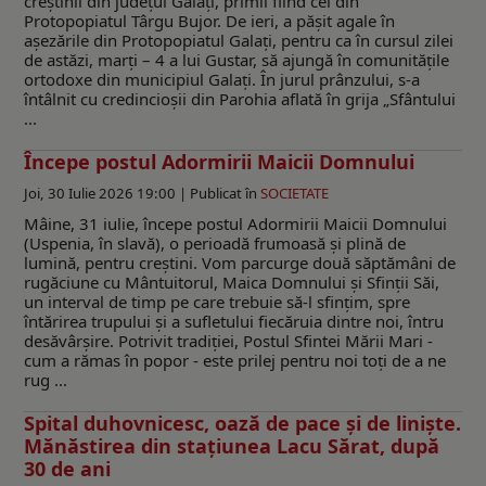
creștinii din județul Galați, primii fiind cei din
Protopopiatul Târgu Bujor. De ieri, a pășit agale în
așezările din Protopopiatul Galați, pentru ca în cursul zilei
de astăzi, marți – 4 a lui Gustar, să ajungă în comunitățile
ortodoxe din municipiul Galați. În jurul prânzului, s-a
întâlnit cu credincioșii din Parohia aflată în grija „Sfântului
...
Începe postul Adormirii Maicii Domnului
Joi, 30 Iulie 2026 19:00 |
Publicat în
SOCIETATE
Mâine, 31 iulie, începe postul Adormirii Maicii Domnului
(Uspenia, în slavă), o perioadă frumoasă și plină de
lumină, pentru creștini. Vom parcurge două săptămâni de
rugăciune cu Mântuitorul, Maica Domnului și Sfinții Săi,
un interval de timp pe care trebuie să-l sfințim, spre
întărirea trupului și a sufletului fiecăruia dintre noi, întru
desăvârșire. Potrivit tradiției, Postul Sfintei Mării Mari -
cum a rămas în popor - este prilej pentru noi toţi de a ne
rug ...
Spital duhovnicesc, oază de pace și de liniște.
Mănăstirea din staţiunea Lacu Sărat, după
30 de ani