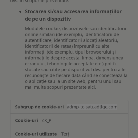
dvs. în scopurile prezentate.
Stocarea și/sau accesarea informațiilor
de pe un dispozitiv
Modulele cookie, dispozitivele sau identificatorii
online similari (de exemplu, identificatorii de
autentificare, identificatorii alocați aleatoriu,
identificatorii de rețea) împreună cu alte
informații (de exemplu, tipul browserului și
informațiile despre acesta, limba, dimensiunea
ecranului, tehnologiile acceptate etc.) pot fi
stocate sau citite pe dispozitivul dvs. pentru a le
recunoaște de fiecare dată când se conectează la
o aplicație sau la un site web, pentru unul sau
mai multe scopuri prezentate aici.
Stocarea
admp-tc-sati.adtlgc.com
și/sau
accesarea
cX_P
informațiilor
de
Terț
pe