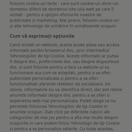
folosim cookie-uri terțe - care sunt cookie-uri dintr-un
domeniu diferit de domeniul site-ului web pe care îl
vizitați - pentru a sprijini eforturile noastre de
publicitate și marketing. Mai precis, folosim cookie-uri
și alte tehnologii de urmărire în următoarele scopuri:
Cum vă exprimați opțiunile
Cand vizitati un website, acesta poate plasa sau accesa
informatii pe/din browserul dvs., prin intermediul
Tehnologiilor de tip Cookie. Aceste informatii ar putea
fi despre dvs., preferintele dvs. sau despre dispozitivul
dvs. si sunt folosite pentru a face ca website-ul sa
functioneze asa cum va asteptati, pentru a va oferi
publicitate personalizata si pentru a va oferi
functionalitati aferente retelelor de socializare. De
obicei, informatiile nu va identifica direct, dar pot retine
anumite informatii despre dvs. pentru a va oferi o
experienta web mai personalizata. Puteti alege sa nu
permiteti folosirea Tehnologiilor de tip Cookie in
anumite scopuri. Dati click pe diferitele rubrici ale
categoriilor de mai jos pentru a afla mai multe despre
scopurile in care putem folosi Tehnologii de tip Cookie
si pentru a va personaliza setarile. Cu toate acestea,