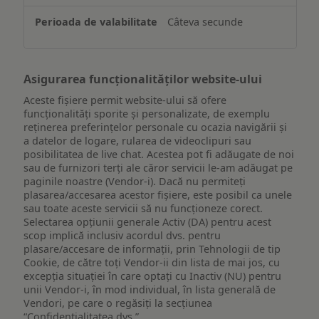
un
Câteva secunde
dispozitiv
Asigurarea funcționalităților website-ului
Aceste fișiere permit website-ului să ofere
funcționalități sporite și personalizate, de exemplu
reţinerea preferinţelor personale cu ocazia navigării și
a datelor de logare, rularea de videoclipuri sau
posibilitatea de live chat. Acestea pot fi adăugate de noi
sau de furnizori terți ale căror servicii le-am adăugat pe
paginile noastre (Vendor-i). Dacă nu permiteți
plasarea/accesarea acestor fișiere, este posibil ca unele
sau toate aceste servicii să nu funcționeze corect.
Selectarea opțiunii generale Activ (DA) pentru acest
scop implică inclusiv acordul dvs. pentru
plasare/accesare de informații, prin Tehnologii de tip
Cookie, de către toți Vendor-ii din lista de mai jos, cu
excepția situației în care optați cu Inactiv (NU) pentru
unii Vendor-i, în mod individual, în lista generală de
Vendori, pe care o regăsiți la secțiunea
“Confidențialitatea dvs.”.