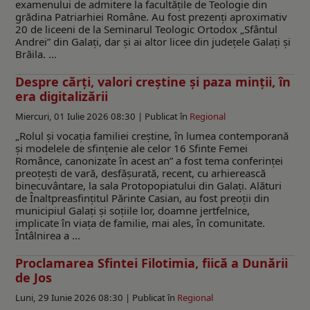
examenului de admitere la facultățile de Teologie din
grădina Patriarhiei Române. Au fost prezenți aproximativ
20 de liceeni de la Seminarul Teologic Ortodox „Sfântul
Andrei” din Galați, dar și ai altor licee din județele Galați și
Brăila. ...
Despre cărţi, valori creştine şi paza minţii, în
era digitalizării
Miercuri, 01 Iulie 2026 08:30 |
Publicat în
Regional
„Rolul și vocația familiei creștine, în lumea contemporană
și modelele de sfințenie ale celor 16 Sfinte Femei
Românce, canonizate în acest an” a fost tema conferinței
preoțești de vară, desfășurată, recent, cu arhierească
binecuvântare, la sala Protopopiatului din Galați. Alături
de Înaltpreasfințitul Părinte Casian, au fost preoții din
municipiul Galați și soțiile lor, doamne jertfelnice,
implicate în viața de familie, mai ales, în comunitate.
Întâlnirea a ...
Proclamarea Sfintei Filotimia, fiică a Dunării
de Jos
Luni, 29 Iunie 2026 08:30 |
Publicat în
Regional