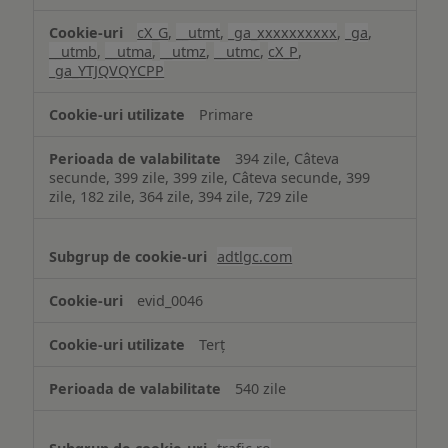
cX_G
,
__utmt
,
_ga_xxxxxxxxxx
,
_ga
,
__utmb
,
__utma
,
__utmz
,
__utmc
,
cX_P
,
_ga_YTJQVQYCPP
Primare
394 zile, Câteva
secunde, 399 zile, 399 zile, Câteva secunde, 399
zile, 182 zile, 364 zile, 394 zile, 729 zile
adtlgc.com
evid_0046
Terț
540 zile