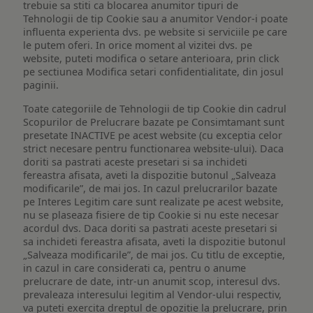
trebuie sa stiti ca blocarea anumitor tipuri de
Tehnologii de tip Cookie sau a anumitor Vendor-i poate
influenta experienta dvs. pe website si serviciile pe care
le putem oferi. In orice moment al vizitei dvs. pe
website, puteti modifica o setare anterioara, prin click
pe sectiunea Modifica setari confidentialitate, din josul
paginii.
Toate categoriile de Tehnologii de tip Cookie din cadrul
Scopurilor de Prelucrare bazate pe Consimtamant sunt
presetate INACTIVE pe acest website (cu exceptia celor
strict necesare pentru functionarea website-ului). Daca
doriti sa pastrati aceste presetari si sa inchideti
fereastra afisata, aveti la dispozitie butonul „Salveaza
modificarile”, de mai jos. In cazul prelucrarilor bazate
pe Interes Legitim care sunt realizate pe acest website,
nu se plaseaza fisiere de tip Cookie si nu este necesar
acordul dvs. Daca doriti sa pastrati aceste presetari si
sa inchideti fereastra afisata, aveti la dispozitie butonul
„Salveaza modificarile”, de mai jos. Cu titlu de exceptie,
in cazul in care considerati ca, pentru o anume
prelucrare de date, intr-un anumit scop, interesul dvs.
prevaleaza interesului legitim al Vendor-ului respectiv,
va puteti exercita dreptul de opozitie la prelucrare, prin