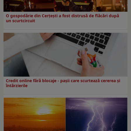
O gospodărie din Cerțești a fost distrusă de flăcări după
un scurtcircuit
Credit online fără blocaje - pașii care scurtează cererea și
întârzierile