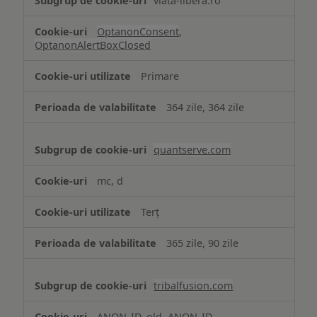
viata-libera.ro
OptanonConsent
,
OptanonAlertBoxClosed
Primare
364 zile, 364 zile
quantserve.com
mc, d
Terț
365 zile, 90 zile
tribalfusion.com
ANON_ID_old, ANON_ID