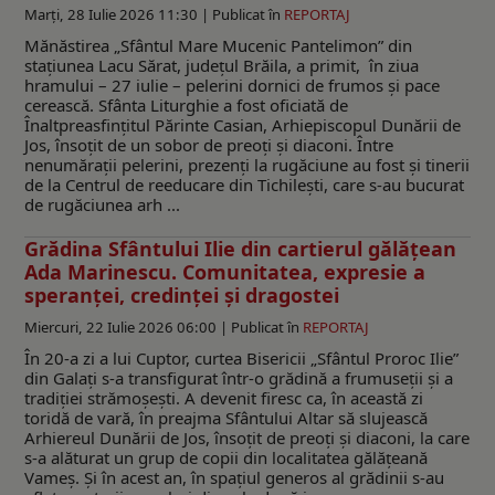
Marți, 28 Iulie 2026 11:30 |
Publicat în
REPORTAJ
Mănăstirea „Sfântul Mare Mucenic Pantelimon” din
stațiunea Lacu Sărat, judeţul Brăila, a primit, în ziua
hramului – 27 iulie – pelerini dornici de frumos și pace
cerească. Sfânta Liturghie a fost oficiată de
Înaltpreasfinţitul Părinte Casian, Arhiepiscopul Dunării de
Jos, însoțit de un sobor de preoți și diaconi. Între
nenumărații pelerini, prezenți la rugăciune au fost și tinerii
de la Centrul de reeducare din Tichilești, care s-au bucurat
de rugăciunea arh ...
Grădina Sfântului Ilie din cartierul gălăţean
Ada Marinescu. Comunitatea, expresie a
speranţei, credinţei şi dragostei
Miercuri, 22 Iulie 2026 06:00 |
Publicat în
REPORTAJ
În 20-a zi a lui Cuptor, curtea Bisericii „Sfântul Proroc Ilie”
din Galați s-a transfigurat într-o grădină a frumuseții și a
tradiției strămoșești. A devenit firesc ca, în această zi
toridă de vară, în preajma Sfântului Altar să slujească
Arhiereul Dunării de Jos, însoțit de preoți și diaconi, la care
s-a alăturat un grup de copii din localitatea gălățeană
Vameș. Și în acest an, în spațiul generos al grădinii s-au