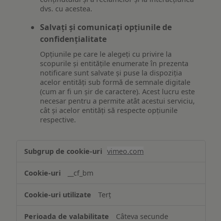
dvs. cu acestea.
Salvați și comunicați opțiunile de
confidențialitate
Opțiunile pe care le alegeți cu privire la
scopurile și entitățile enumerate în prezenta
notificare sunt salvate și puse la dispoziția
acelor entități sub formă de semnale digitale
(cum ar fi un șir de caractere). Acest lucru este
necesar pentru a permite atât acestui serviciu,
cât și acelor entități să respecte opțiunile
respective.
Asigurarea
vimeo.com
funcționalităților
website-
__cf_bm
ului
Terț
Câteva secunde