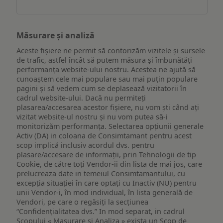
Măsurare și analiză
Aceste fișiere ne permit să contorizăm vizitele și sursele
de trafic, astfel încât să putem măsura și îmbunătăți
performanța website-ului nostru. Acestea ne ajută să
cunoaștem cele mai populare sau mai puțin populare
pagini și să vedem cum se deplasează vizitatorii în
cadrul website-ului. Dacă nu permiteți
plasarea/accesarea acestor fișiere, nu vom ști când ați
vizitat website-ul nostru și nu vom putea să-i
monitorizăm performanța. Selectarea opțiunii generale
Activ (DA) in coloana de Consimtamant pentru acest
scop implică inclusiv acordul dvs. pentru
plasare/accesare de informații, prin Tehnologii de tip
Cookie, de către toți Vendor-ii din lista de mai jos, care
prelucreaza date in temeiul Consimtamantului, cu
excepția situației în care optați cu Inactiv (NU) pentru
unii Vendor-i, în mod individual, în lista generală de
Vendori, pe care o regăsiți la secțiunea
“Confidențialitatea dvs.” In mod separat, in cadrul
Scopului « Masurare si Analiza » exista un Scop de