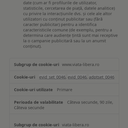
date (cum ar fi profilurile de utilizator,
statisticile, cercetarea de piață, datele analitice)
cu privire la interacțiunile dvs. și cele ale altor
utilizatori cu conținut publicitar sau (fără
caracter publicitar) pentru a identifica
caracteristicile comune (de exemplu, pentru a
determina care audiențe țintă sunt mai receptive
la o campanie publicitară sau la un anumit
conținut).
Măsurare
www.viata-libera.ro
și
analiză
evid_set_0046
,
evid_0046
,
adptset_0046
Primare
Câteva secunde, 90 zile,
Câteva secunde
viata-libera.ro