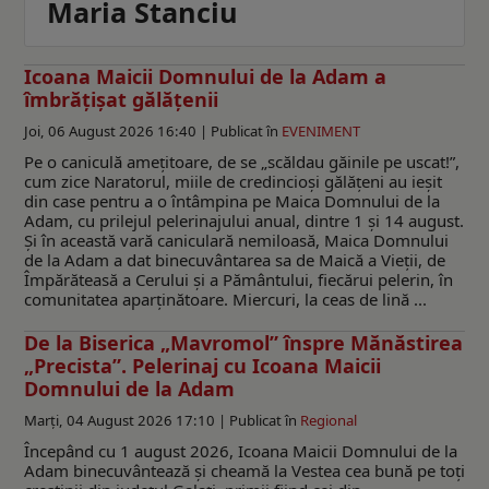
Maria Stanciu
Icoana Maicii Domnului de la Adam a
îmbrățișat gălățenii
Joi, 06 August 2026 16:40 |
Publicat în
EVENIMENT
Pe o caniculă amețitoare, de se „scăldau găinile pe uscat!”,
cum zice Naratorul, miile de credincioși gălățeni au ieșit
din case pentru a o întâmpina pe Maica Domnului de la
Adam, cu prilejul pelerinajului anual, dintre 1 și 14 august.
Și în această vară caniculară nemiloasă, Maica Domnului
de la Adam a dat binecuvântarea sa de Maică a Vieții, de
Împărăteasă a Cerului și a Pământului, fiecărui pelerin, în
comunitatea aparținătoare. Miercuri, la ceas de lină ...
De la Biserica „Mavromol” înspre Mănăstirea
„Precista”. Pelerinaj cu Icoana Maicii
Domnului de la Adam
Marți, 04 August 2026 17:10 |
Publicat în
Regional
Începând cu 1 august 2026, Icoana Maicii Domnului de la
Adam binecuvântează și cheamă la Vestea cea bună pe toți