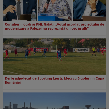
Consilierii locali ai PNL Galaţi: „Votul acordat proiectului de
modernizare a Falezei nu reprezintă un cec în alb”
Derbi adjudecat de Sporting Liești. Meci cu 6 goluri în Cupa
României