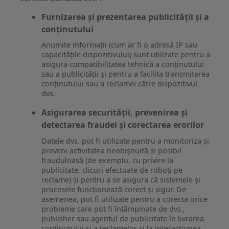
Furnizarea și prezentarea publicității și a
conținutului
Anumite informații (cum ar fi o adresă IP sau
capacitățile dispozitivului) sunt utilizate pentru a
asigura compatibilitatea tehnică a conținutului
sau a publicității și pentru a facilita transmiterea
conținutului sau a reclamei către dispozitivul
dvs.
Asigurarea securității, prevenirea și
detectarea fraudei și corectarea erorilor
Datele dvs. pot fi utilizate pentru a monitoriza și
preveni activitatea neobișnuită și posibil
frauduloasă (de exemplu, cu privire la
publicitate, clicuri efectuate de roboți pe
reclame) și pentru a se asigura că sistemele și
procesele funcționează corect și sigur. De
asemenea, pot fi utilizate pentru a corecta orice
probleme care pot fi întâmpinate de dvs.,
publisher sau agentul de publicitate în livrarea
conținutului și a reclamelor și la interacțiunea