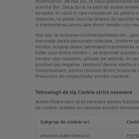
modificarile”, de mai jos. In cazul prelucrarilor 
acordul dvs. Daca doriti sa pastrati aceste presetar
exceptie, in cazul in care considerati ca, pentru 
respectiv, va puteti exercita dreptul de opozitie l
si transmiterea cererii sale direct Vendor-ului res
Mai sus, la sectiunea Confidențialitatea dvs., gas
transmite datele personale colectate, conform opt
Vendor, aceasta setare permitand transmiterea opt
bifati unul dintre Vendor-i, va exprimati acordul
Vendor-ului respectiv, utilizate pe website. In caz
pozitive sau negative. Vendorul devine inactiv si 
Consimtamant, pentru niciunul dintre Scopurile d
Prelucrare ale respectivului Vendor inactivat.
Tehnologii de tip Cookie strict necesare
Aceste fisiere sunt strict necesare pentru functio
tip Cookie. Acestea nu necesita acordul dumneavo
Subgrup de cookie-uri
Cooki
Tehnologii
anunturi.viata-libera.ro
PHPS
de