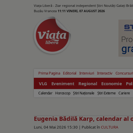
Viața Liberă - Ziar regional independent Știri Noutăți Galaţi Bră
Buzău Vrancea
11:11 VINERI, 07 AUGUST 2026
Prima Pagina
Editorial
Interviuri
Interactiv
Concursur
VLG
Eveniment
Regional
Economie
Pol
Calendar
Horoscop
Ştiri Naţionale
Ştiri Externe
Cariere
Eugenia Bădilă Karp, calendar al o
Luni, 04 Mai 2026 15:30 |
Publicat în
CULTURA