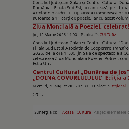
Consiliul Județean Galați și Centrul Cultural Dună
România - Filiala Sud Est, organizează, pe 11 ma
Artelor din cadrul CCDJ, strada Domnească nr. 61
autoarea a 11 cărți de poezie, iar cu acest volum
Ziua Mondială a Poeziei, celebrată
Joi, 12 Martie 2026 14:00 |
Publicat în
CULTURA
Consiliul Județean Galați și Centrul Cultural "Du
Filiala Sud Est și Asociația de Cooperare Transf
2026, de la ora 11,00 (în Sala de spectacole a CC
celebrează Ziua Mondială a Poeziei. Potrivit comu
Est a Un ...
Centrul Cultural „Dunărea de J
„DOINA COVURLUIULUI” Ediția a XV
Miercuri, 20 August 2025 07:30 |
Publicat în
Regional
(P) ...
Sunteți aici:
Acasă
Cultură
Afişez elemetele 