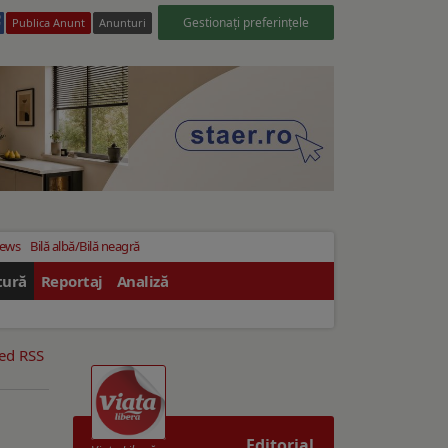
Gestionați preferințele
Publica Anunt
Anunturi
News
Bilă albă/Bilă neagră
tură
Reportaj
Analiză
eed RSS
Editorial