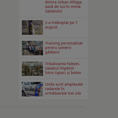
Almira Urban Village,
oază de lux în inima
Galațiului
S-a întâmplat pe 7
august
Training personalizat
pentru șomerii
gălățeni
Tribalizarea Falezei.
Galațiul împărțit
între copaci și beton
Unde sunt amplasate
radarele în
următoarele trei zile