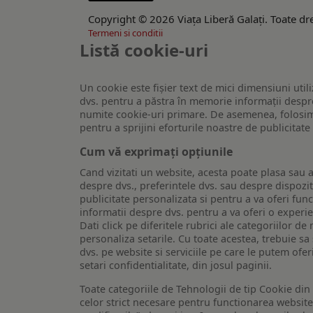
Copyright © 2026 Viaţa Liberă Galaţi. Toate dre
Termeni si conditii
Listă cookie-uri
Un cookie este fişier text de mici dimensiuni utili
dvs. pentru a păstra în memorie informații despre
numite cookie-uri primare. De asemenea, folosim c
pentru a sprijini eforturile noastre de publicitat
Cum vă exprimați opțiunile
Cand vizitati un website, acesta poate plasa sau a
despre dvs., preferintele dvs. sau despre dispozit
publicitate personalizata si pentru a va oferi func
informatii despre dvs. pentru a va oferi o experi
Dati click pe diferitele rubrici ale categoriilor 
personaliza setarile. Cu toate acestea, trebuie s
dvs. pe website si serviciile pe care le putem ofer
setari confidentialitate, din josul paginii.
Toate categoriile de Tehnologii de tip Cookie di
celor strict necesare pentru functionarea website-u