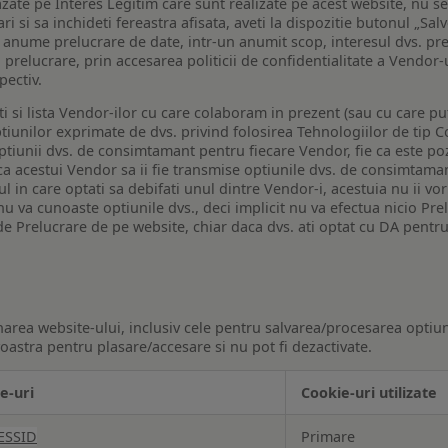
bazate pe Interes Legitim care sunt realizate pe acest website, nu s
i si sa inchideti fereastra afisata, aveti la dispozitie butonul „Sal
o anume prelucrare de date, intr-un anumit scop, interesul dvs. pre
a prelucrare, prin accesarea politicii de confidentialitate a Vendor-u
pectiv.
iti si lista Vendor-ilor cu care colaboram in prezent (sau cu care p
iunilor exprimate de dvs. privind folosirea Tehnologiilor de tip Co
iunii dvs. de consimtamant pentru fiecare Vendor, fie ca este pozit
 ca acestui Vendor sa ii fie transmise optiunile dvs. de consimtama
ul in care optati sa debifati unul dintre Vendor-i, acestuia nu ii v
nu va cunoaste optiunile dvs., deci implicit nu va efectua nicio Pre
e Prelucrare de pe website, chiar daca dvs. ati optat cu DA pentru
narea website-ului, inclusiv cele pentru salvarea/procesarea optiun
astra pentru plasare/accesare si nu pot fi dezactivate.
e-uri
Cookie-uri utilizate
ESSID
Primare