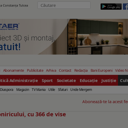
ila Constanţa Tulcea
i
Abonamente
Publicitate
Arhiva
Contact
Redacția
Bani Europeni
Video 
itică Administrație
Sport
Societate
Educație
Justiție
Cul
Diaspora
Magazin
TV Mania
Utile
Sfaturi
Unde Mergem
Abonează-te la acest f
niricului, cu 366 de vise