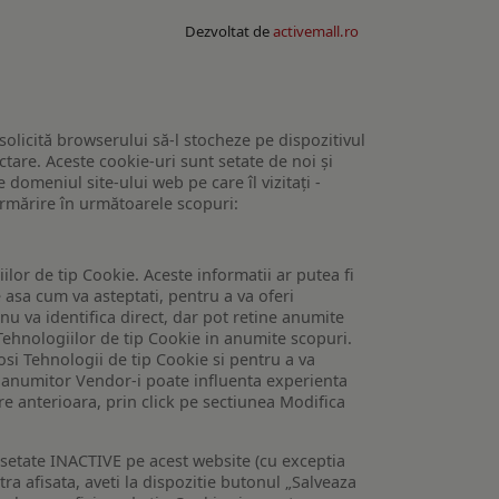
Dezvoltat de
activemall.ro
 solicită browserului să-l stocheze pe dispozitivul
tare. Aceste cookie-uri sunt setate de noi și
domeniul site-ului web pe care îl vizitați -
 urmărire în următoarele scopuri:
lor de tip Cookie. Aceste informatii ar putea fi
e asa cum va asteptati, pentru a va oferi
 nu va identifica direct, dar pot retine anumite
Tehnologiilor de tip Cookie in anumite scopuri.
losi Tehnologii de tip Cookie si pentru a va
 a anumitor Vendor-i poate influenta experienta
are anterioara, prin click pe sectiunea Modifica
setate INACTIVE pe acest website (cu exceptia
tra afisata, aveti la dispozitie butonul „Salveaza