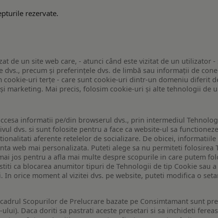
pturile rezervate.
zat de un site web care, - atunci când este vizitat de un utilizator -
 dvs., precum și preferințele dvs. de limbă sau informații de conec
ookie-uri terțe - care sunt cookie-uri dintr-un domeniu diferit de 
e și marketing. Mai precis, folosim cookie-uri și alte tehnologii de
ccesa informatii pe/din browserul dvs., prin intermediul Tehnologii
ivul dvs. si sunt folosite pentru a face ca website-ul sa functionez
tionalitati aferente retelelor de socializare. De obicei, informatiile
enta web mai personalizata. Puteti alege sa nu permiteti folosirea 
de mai jos pentru a afla mai multe despre scopurile in care putem fo
a stiti ca blocarea anumitor tipuri de Tehnologii de tip Cookie sau
i. In orice moment al vizitei dvs. pe website, puteti modifica o set
n cadrul Scopurilor de Prelucrare bazate pe Consimtamant sunt pre
lui). Daca doriti sa pastrati aceste presetari si sa inchideti fereas