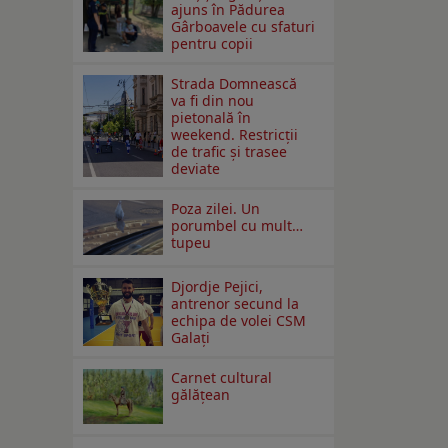
ajuns în Pădurea
Gârboavele cu sfaturi
pentru copii
Strada Domnească
va fi din nou
pietonală în
weekend. Restricţii
de trafic şi trasee
deviate
Poza zilei. Un
porumbel cu mult…
tupeu
Djordje Pejici,
antrenor secund la
echipa de volei CSM
Galați
Carnet cultural
gălăţean