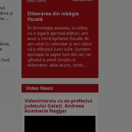
Viaţa Liberă
nul
ânia și
Eliberarea din iobăgia
e ...
fiscală
În dimineața aceasta, la cafea,
cu o țigară aprinsă alături, am
avut o mică epifanie fiscală. M-
ânia,
am uitat în calendar și am văzut
ie
că e sfârșitul lunii iulie. Suntem
aproape la șapte luni din an, iar
a Sud
gândul a venit simplu și
eliberator: abia acum, simb ...
Video News
Videointerviu cu ex-prefectul
judeţului Galaţi, Andreea
Anamaria Naggar