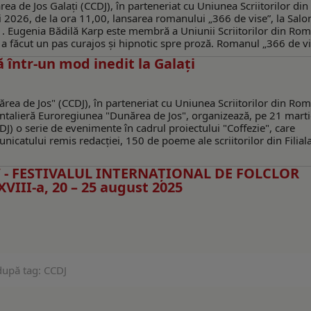
rea de Jos Galați (CCDJ), în parteneriat cu Uniunea Scriitorilor din
i 2026, de la ora 11,00, lansarea romanului „366 de vise”, la Salo
. Eugenia Bădilă Karp este membră a Uniunii Scriitorilor din Rom
 a făcut un pas curajos și hipnotic spre proză. Romanul „366 de vis
 într-un mod inedit la Galaţi
nărea de Jos" (CCDJ), în parteneriat cu Uniunea Scriitorilor din Rom
rontalieră Euroregiunea "Dunărea de Jos", organizează, pe 21 mart
DJ) o serie de evenimente în cadrul proiectului "Coffezie", care
nicatului remis redacţiei, 150 de poeme ale scriitorilor din Filial
os” - FESTIVALUL INTERNAȚIONAL DE FOLCLOR
III-a, 20 – 25 august 2025
după tag: CCDJ