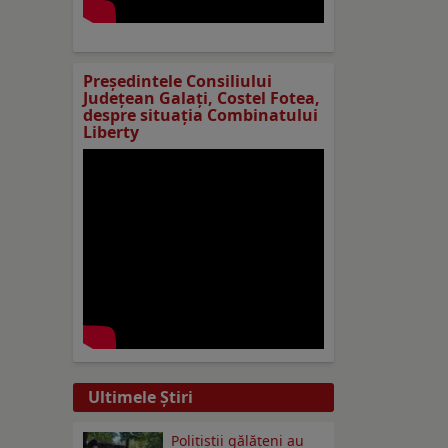
Preşedintele Consiliului
Judeţean Galaţi, Costel Fotea,
despre situaţia Combinatului
Liberty
Ultimele Ştiri
Polițiștii gălățeni au