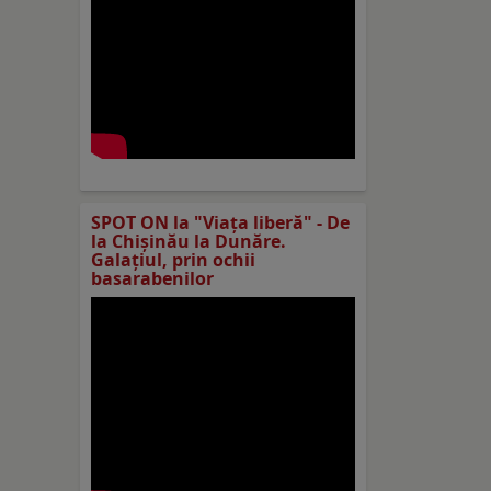
SPOT ON la "Viaţa liberă" - De
la Chișinău la Dunăre.
Galațiul, prin ochii
basarabenilor