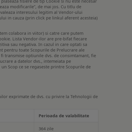
e plaseaza fisiere de tip Cookie si nu este necesar
veaza modificarile”, de mai jos. Cu titlu de
valeaza interesului legitim al Vendor-ului
lui in cauza (prin click pe linkul aferent acesteia)
utem colabora in viitor) si catre care putem
okie. Lista Vendor-ilor are pre-bifat fiecare
iva sau negativa. In cazul in care optati sa
nt pentru toate Scopurile de Prelucrare ale
or fi transmise optiunile dvs. de consimtamant, fie
lucrare a datelor dvs., intemeiata pe
 un Scop ce se regaseste printre Scopurile de
ilor exprimate de dvs. cu privire la Tehnologii de
Perioada de valabilitate
364 zile