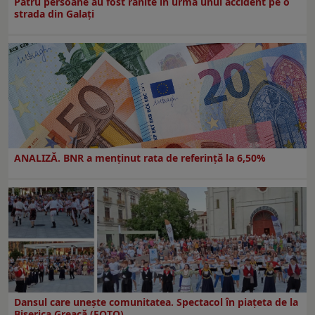
Patru persoane au fost rănite în urma unui accident pe o
strada din Galați
ANALIZĂ. BNR a menținut rata de referință la 6,50%
Dansul care uneşte comunitatea. Spectacol în piaţeta de la
Biserica Greacă (FOTO)