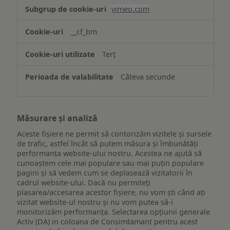
Asigurarea
vimeo.com
funcționalităților
website-
__cf_bm
ului
Terț
Câteva secunde
Măsurare și analiză
Aceste fișiere ne permit să contorizăm vizitele și sursele
de trafic, astfel încât să putem măsura și îmbunătăți
performanța website-ului nostru. Acestea ne ajută să
cunoaștem cele mai populare sau mai puțin populare
pagini și să vedem cum se deplasează vizitatorii în
cadrul website-ului. Dacă nu permiteți
plasarea/accesarea acestor fișiere, nu vom ști când ați
vizitat website-ul nostru și nu vom putea să-i
monitorizăm performanța. Selectarea opțiunii generale
Activ (DA) in coloana de Consimtamant pentru acest