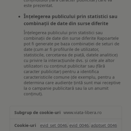
este prezentat.
Înțelegerea publicului prin statistici sau
combinații de date din surse diferite
Înțelegerea publicului prin statistici sau
combinații de date din surse diferite Rapoartele
pot fi generate pe baza combinației de seturi de
date (cum ar fi profilurile de utilizator,
statisticile, cercetarea de piață, datele analitice)
cu privire la interacțiunile dvs. și cele ale altor
utilizatori cu conținut publicitar sau (fără
caracter publicitar) pentru a identifica
caracteristicile comune (de exemplu, pentru a
determina care audiențe țintă sunt mai receptive
la o campanie publicitară sau la un anumit
conținut).
Măsurare
www.viata-libera.ro
și
analiză
evid_set_0046
,
evid_0046
,
adptset_0046