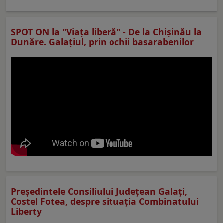
SPOT ON la "Viaţa liberă" - De la Chișinău la
Dunăre. Galațiul, prin ochii basarabenilor
Preşedintele Consiliului Judeţean Galaţi,
Costel Fotea, despre situaţia Combinatului
Liberty