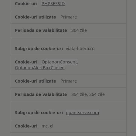
tip
PHPSESSID
Cookie
strict
Primare
necesare
364 zile
viata-libera.ro
OptanonConsent
,
OptanonAlertBoxClosed
Primare
364 zile, 364 zile
quantserve.com
mc, d