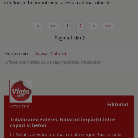
românești. În timpul vieții, acesta a adunat obiecte ...
1
2
Pagina 1 din 2
Sunteți aici:
Acasă
Cultură
Afişez elemetele după tag: noaptea muzeelor
Editorial
Viaţa Liberă
Tribalizarea Falezei. Galațiul împărțit între
copaci și beton
În Galați, adevărul nu mai circulă singur. Poartă sigla