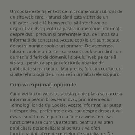
Un cookie este fişier text de mici dimensiuni utilizat de
un site web care, - atunci când este vizitat de un
utilizator - solicită browserului să-l stocheze pe
dispozitivul dvs. pentru a păstra în memorie informații
despre dvs., precum și preferințele dvs. de limbă sau
informații de conectare. Aceste cookie-uri sunt setate
de noi și numite cookie-uri primare. De asemenea,
folosim cookie-uri terțe - care sunt cookie-uri dintr-un
domeniu diferit de domeniul site-ului web pe care îl
vizitați - pentru a sprijini eforturile noastre de
publicitate și marketing. Mai precis, folosim cookie-uri
și alte tehnologii de urmărire în următoarele scopuri:
Cum vă exprimați opțiunile
Cand vizitati un website, acesta poate plasa sau accesa
informatii pe/din browserul dvs., prin intermediul
Tehnologiilor de tip Cookie. Aceste informatii ar putea
fi despre dvs., preferintele dvs. sau despre dispozitivul
dvs. si sunt folosite pentru a face ca website-ul sa
functioneze asa cum va asteptati, pentru a va oferi
publicitate personalizata si pentru a va oferi
functionalitati aferente retelelor de socializare. De