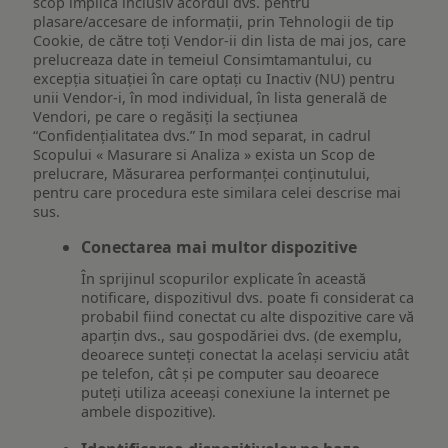
scop implică inclusiv acordul dvs. pentru
plasare/accesare de informații, prin Tehnologii de tip
Cookie, de către toți Vendor-ii din lista de mai jos, care
prelucreaza date in temeiul Consimtamantului, cu
excepția situației în care optați cu Inactiv (NU) pentru
unii Vendor-i, în mod individual, în lista generală de
Vendori, pe care o regăsiți la secțiunea
“Confidențialitatea dvs.” In mod separat, in cadrul
Scopului « Masurare si Analiza » exista un Scop de
prelucrare, Măsurarea performanței conținutului,
pentru care procedura este similara celei descrise mai
sus.
Conectarea mai multor dispozitive
În sprijinul scopurilor explicate în această
notificare, dispozitivul dvs. poate fi considerat ca
probabil fiind conectat cu alte dispozitive care vă
aparțin dvs., sau gospodăriei dvs. (de exemplu,
deoarece sunteți conectat la același serviciu atât
pe telefon, cât și pe computer sau deoarece
puteți utiliza aceeași conexiune la internet pe
ambele dispozitive).