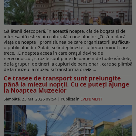
Gălățenii descoperă, în această noapte, cât de bogată și de
interesantă este viața culturală a orașului lor. „O să-ți placă
viața de noapte”, promisiunea pe care organizatorii au făcut-
o publicului din Galați, se îndeplinește cu fiecare minut care
trece. „E noaptea aceea în care orașul devine de
nerecunoscut, străzile sunt pline de oameni de toate vârstele,
de la grupuri de tineri la cupluri de pensionari, care se plimbă
de la muzeu la muzeu și transformă ora� ...
Ce trasee de transport sunt prelungite
până la miezul nopţii. Cu ce puteţi ajunge
la Noaptea Muzeelor
Sâmbătă, 23 Mai 2026 09:54 |
Publicat în
EVENIMENT