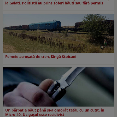
la Galați. Polițiștii au prins șoferi băuți sau fără permis
Femeie acroșată de tren, lângă Stoicani
Un bărbat a băut până și-a omorât tatăl, cu un cuțit, în
Micro 40. Ucigașul este recidivist