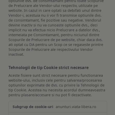
optiunile dvs. de consimtamant pentru toate Scopurile
de Prelucrare ale Vendor-ului respectiv, utilizate pe
website. In cazul in care optati sa debifati unul dintre
Vendor-i, acestuia nu ii vor fi transmise optiunile dvs.
de consimtamant, fie pozitive sau negative. Vendorul
devine inactiv si nu va cunoaste optiunile dvs., deci
implicit nu va efectua nicio Prelucrare a datelor dvs.,
intemeiata pe Consimtamant, pentru niciunul dintre
Scopurile de Prelucrare de pe website, chiar daca dvs.
ati optat cu DA pentru un Scop ce se regaseste printre
Scopurile de Prelucrare ale respectivului Vendor
inactivat.
Tehnologii de tip Cookie strict necesare
Aceste fisiere sunt strict necesare pentru functionarea
website-ului, inclusiv cele pentru salvarea/procesarea
optiunilor exprimate de dvs. cu privire la Tehnologii de
tip Cookie. Acestea nu necesita acordul dumneavoastra
pentru plasare/accesare si nu pot fi dezactivate.
Tehnologii
anunturi.viata-libera.ro
de