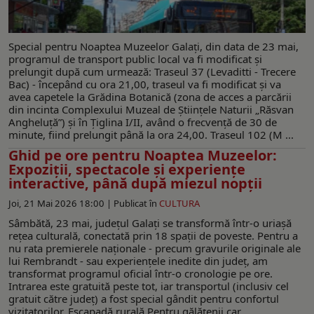
Special pentru Noaptea Muzeelor Galați, din data de 23 mai,
programul de transport public local va fi modificat și
prelungit după cum urmează: Traseul 37 (Levaditti - Trecere
Bac) - începând cu ora 21,00, traseul va fi modificat și va
avea capetele la Grădina Botanică (zona de acces a parcării
din incinta Complexului Muzeal de Științele Naturii „Răsvan
Angheluță”) și în Țiglina I/II, având o frecvență de 30 de
minute, fiind prelungit până la ora 24,00. Traseul 102 (M ...
Ghid pe ore pentru Noaptea Muzeelor:
Expoziţii, spectacole și experiențe
interactive, până după miezul nopții
Joi, 21 Mai 2026 18:00 |
Publicat în
CULTURA
Sâmbătă, 23 mai, județul Galați se transformă într-o uriașă
rețea culturală, conectată prin 18 spații de poveste. Pentru a
nu rata premierele naționale - precum gravurile originale ale
lui Rembrandt - sau experiențele inedite din județ, am
transformat programul oficial într-o cronologie pe ore.
Intrarea este gratuită peste tot, iar transportul (inclusiv cel
gratuit către județ) a fost special gândit pentru confortul
vizitatorilor. Escapadă rurală Pentru gălățenii car ...