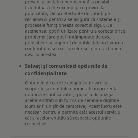
preveni activitatea neobișnuită și posibil
frauduloasă (de exemplu, cu privire la
publicitate, clicuri efectuate de roboți pe
reclame) și pentru a se asigura că sistemele și
procesele funcționează corect și sigur. De
asemenea, pot fi utilizate pentru a corecta orice
probleme care pot fi întâmpinate de dvs.,
publisher sau agentul de publicitate în livrarea
conținutului și a reclamelor și la interacțiunea
dvs. cu acestea.
Salvați și comunicați opțiunile de
confidențialitate
Opțiunile pe care le alegeți cu privire la
scopurile și entitățile enumerate în prezenta
notificare sunt salvate și puse la dispoziția
acelor entități sub formă de semnale digitale
(cum ar fi un șir de caractere). Acest lucru este
necesar pentru a permite atât acestui serviciu,
cât și acelor entități să respecte opțiunile
respective.