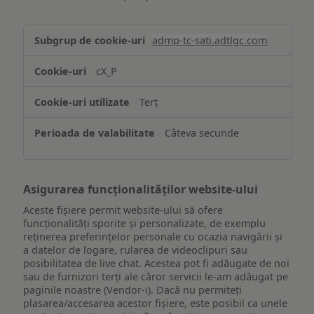
Stocarea
admp-tc-sati.adtlgc.com
și/sau
accesarea
cX_P
informațiilor
de
Terț
pe
un
Câteva secunde
dispozitiv
Asigurarea funcționalităților website-ului
Aceste fișiere permit website-ului să ofere
funcționalități sporite și personalizate, de exemplu
reţinerea preferinţelor personale cu ocazia navigării și
a datelor de logare, rularea de videoclipuri sau
posibilitatea de live chat. Acestea pot fi adăugate de noi
sau de furnizori terți ale căror servicii le-am adăugat pe
paginile noastre (Vendor-i). Dacă nu permiteți
plasarea/accesarea acestor fișiere, este posibil ca unele