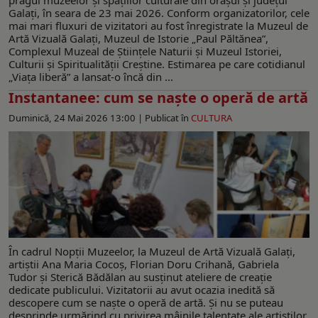
Galați, în seara de 23 mai 2026. Conform organizatorilor, cele
mai mari fluxuri de vizitatori au fost înregistrate la Muzeul de
Artă Vizuală Galați, Muzeul de Istorie „Paul Păltănea”,
Complexul Muzeal de Științele Naturii și Muzeul Istoriei,
Culturii și Spiritualității Creștine. Estimarea pe care cotidianul
„Viața liberă” a lansat-o încă din ...
Instantanee: cum se naşte o operă de artă
Duminică, 24 Mai 2026 13:00 |
Publicat în
CULTURA
În cadrul Nopții Muzeelor, la Muzeul de Artă Vizuală Galați,
artiștii Ana Maria Cocoș, Florian Doru Crihană, Gabriela
Tudor şi Sterică Bădălan au susţinut ateliere de creație
dedicate publicului. Vizitatorii au avut ocazia inedită să
descopere cum se naşte o operă de artă. Şi nu se puteau
desprinde urmărind cu privirea mâinile talentate ale artiştilor.