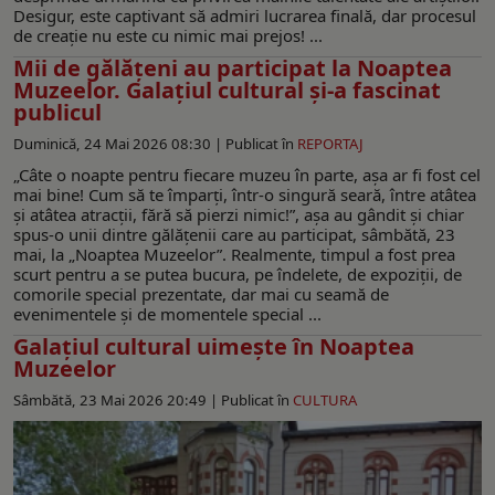
Desigur, este captivant să admiri lucrarea finală, dar procesul
de creaţie nu este cu nimic mai prejos! ...
Mii de gălăţeni au participat la Noaptea
Muzeelor. Galaţiul cultural şi-a fascinat
publicul
Duminică, 24 Mai 2026 08:30 |
Publicat în
REPORTAJ
„Câte o noapte pentru fiecare muzeu în parte, aşa ar fi fost cel
mai bine! Cum să te împarţi, într-o singură seară, între atâtea
şi atâtea atracţii, fără să pierzi nimic!”, aşa au gândit şi chiar
spus-o unii dintre gălăţenii care au participat, sâmbătă, 23
mai, la „Noaptea Muzeelor”. Realmente, timpul a fost prea
scurt pentru a se putea bucura, pe îndelete, de expoziţii, de
comorile special prezentate, dar mai cu seamă de
evenimentele şi de momentele special ...
Galațiul cultural uimește în Noaptea
Muzeelor
Sâmbătă, 23 Mai 2026 20:49 |
Publicat în
CULTURA