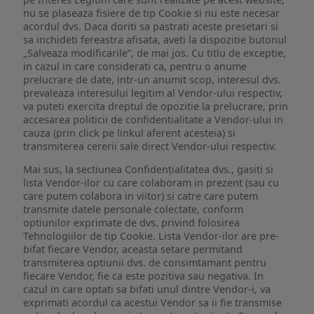
nu se plaseaza fisiere de tip Cookie si nu este necesar
acordul dvs. Daca doriti sa pastrati aceste presetari si
sa inchideti fereastra afisata, aveti la dispozitie butonul
„Salveaza modificarile”, de mai jos. Cu titlu de exceptie,
in cazul in care considerati ca, pentru o anume
prelucrare de date, intr-un anumit scop, interesul dvs.
prevaleaza interesului legitim al Vendor-ului respectiv,
va puteti exercita dreptul de opozitie la prelucrare, prin
accesarea politicii de confidentialitate a Vendor-ului in
cauza (prin click pe linkul aferent acesteia) si
transmiterea cererii sale direct Vendor-ului respectiv.
Mai sus, la sectiunea Confidențialitatea dvs., gasiti si
lista Vendor-ilor cu care colaboram in prezent (sau cu
care putem colabora in viitor) si catre care putem
transmite datele personale colectate, conform
optiunilor exprimate de dvs. privind folosirea
Tehnologiilor de tip Cookie. Lista Vendor-ilor are pre-
bifat fiecare Vendor, aceasta setare permitand
transmiterea optiunii dvs. de consimtamant pentru
fiecare Vendor, fie ca este pozitiva sau negativa. In
cazul in care optati sa bifati unul dintre Vendor-i, va
exprimati acordul ca acestui Vendor sa ii fie transmise