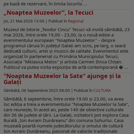
pe bază de rezervare, în limita locurilo ...
„Noaptea Muzeelor”, la Tecuci
Joi, 21 Mai 2026 13:00 |
Publicat în
Regional
Muzeul de Istorie „Teodor Cincu" Tecuci vă invită sâmbătă, 23
mai 2026, între orele 19,00 - 23,00, la o nouă ediție a
evenimentului european "Noaptea Muzeelor" - despre
programul căruia în judeţul Galaţi am scris, pe larg, o seară
dedicată culturii, artei și muzicii de calitate. Evenimentul este
organizat în parteneriat cu Primăria Municipiului Tecuci,
Asociația "Mklasica Melos" și artista Carmen Ilinca Chițan.
Publicul va putea vizita expoziția de artă contemporană � ...
"Noaptea Muzeelor la Sate" ajunge și la
Galați
Sâmbătă, 06 Septembrie 2025 08:00 |
Publicat în
CULTURA
Sâmbătă, 6 septembrie, între orele 19.00 şi 23.00, va avea
loc ediția a treia a evenimentului "Noaptea Muzeelor la Sate",
care reunește, în acest an, peste 140 de obiective culturale
din 36 de județe al ţării. La Galați, vizitatorii pot explora Casa
Rurală „Ion Avram Dunăreanu” din comuna Suhurlui. Casa
muzeală poartă numele judecătorului și omului de cultură
Ion Avram Dunăreanu, pasionat de valorile tradiționale