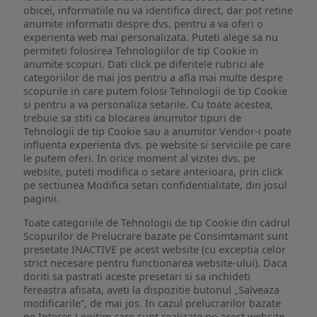
obicei, informatiile nu va identifica direct, dar pot retine
anumite informatii despre dvs. pentru a va oferi o
experienta web mai personalizata. Puteti alege sa nu
permiteti folosirea Tehnologiilor de tip Cookie in
anumite scopuri. Dati click pe diferitele rubrici ale
categoriilor de mai jos pentru a afla mai multe despre
scopurile in care putem folosi Tehnologii de tip Cookie
si pentru a va personaliza setarile. Cu toate acestea,
trebuie sa stiti ca blocarea anumitor tipuri de
Tehnologii de tip Cookie sau a anumitor Vendor-i poate
influenta experienta dvs. pe website si serviciile pe care
le putem oferi. In orice moment al vizitei dvs. pe
website, puteti modifica o setare anterioara, prin click
pe sectiunea Modifica setari confidentialitate, din josul
paginii.
Toate categoriile de Tehnologii de tip Cookie din cadrul
Scopurilor de Prelucrare bazate pe Consimtamant sunt
presetate INACTIVE pe acest website (cu exceptia celor
strict necesare pentru functionarea website-ului). Daca
doriti sa pastrati aceste presetari si sa inchideti
fereastra afisata, aveti la dispozitie butonul „Salveaza
modificarile”, de mai jos. In cazul prelucrarilor bazate
pe Interes Legitim care sunt realizate pe acest website,