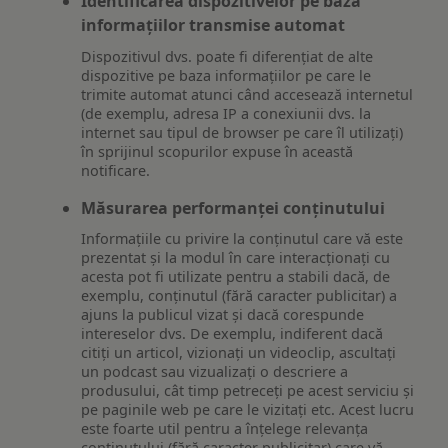
Identificarea dispozitivelor pe baza
informațiilor transmise automat
Dispozitivul dvs. poate fi diferențiat de alte
dispozitive pe baza informațiilor pe care le
trimite automat atunci când accesează internetul
(de exemplu, adresa IP a conexiunii dvs. la
internet sau tipul de browser pe care îl utilizați)
în sprijinul scopurilor expuse în această
notificare.
Măsurarea performanței conținutului
Informațiile cu privire la conținutul care vă este
prezentat și la modul în care interacționați cu
acesta pot fi utilizate pentru a stabili dacă, de
exemplu, conținutul (fără caracter publicitar) a
ajuns la publicul vizat și dacă corespunde
intereselor dvs. De exemplu, indiferent dacă
citiți un articol, vizionați un videoclip, ascultați
un podcast sau vizualizați o descriere a
produsului, cât timp petreceți pe acest serviciu și
pe paginile web pe care le vizitați etc. Acest lucru
este foarte util pentru a înțelege relevanța
conținutului (fără caracter publicitar) care vă