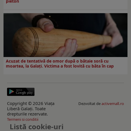
pieton
Acuzat de tentativă de omor după o bătaie soră cu
moartea, la Galați. Victima a fost lovită cu bâta în cap
Copyright © 2026 Viaţa
Dezvoltat de
activemall.ro
Liberă Galaţi. Toate
drepturile rezervate.
Termeni si conditii
Listă cookie-uri