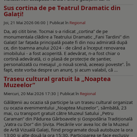
Sus cortina de pe Teatrul Dramatic din
Galaţi!
Joi, 21 Mai 2026 06:00 |
Publicat în
Regional
Da, aţi citit bine. Tocmai s-a ridicat „cortina” de pe
monumentala clădire a Teatrului Dramatic „Fani Tardini” din
Galaţi! Iar faţada principală poate fi din nou admirată după
ce, din toamna anului 2024 - de când a început renovarea
imobilului - a fost acoperită. E adevărat, n-a fost chiar o
cortină adevărată, ci o plasă de protecție de șantier,
personalizată cu mesajul „o nouă scenă, aceeaşi poveste”. În
fapt, este vorba despre un anunţ, şi acum valabil, că ...
Traseu cultural gratuit la „Noaptea
Muzeelor”
Miercuri, 20 Mai 2026 17:30 |
Publicat în
Regional
Gălățenii au ocazia să participe la un traseu cultural organizat
cu ocazia evenimentului „Noaptea Muzeelor”, sâmbătă, 23
mai, cu transport gratuit către Muzeul Satului „Petru
Caraman” din Pădurea Gârboavele și Gospodăria Tradițională
„Vatra cu Dor” din Șivița. Plecările vor avea loc de la Muzeul
de Artă Vizuală Galați, fiind programate două autobuze la ora
13:00 și alte două la ora 15:30. Participarea se face exclusiv