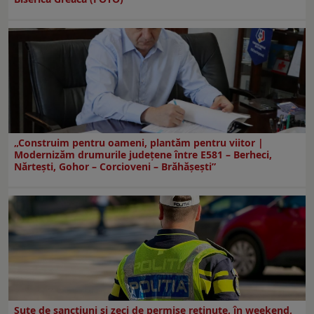
„Construim pentru oameni, plantăm pentru viitor |
Modernizăm drumurile județene între E581 – Berheci,
Nărtești, Gohor – Corcioveni – Brăhășești”
Sute de sancțiuni și zeci de permise reținute, în weekend,