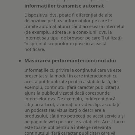
informațiilor transmise automat
Dispozitivul dvs. poate fi diferențiat de alte
dispozitive pe baza informațiilor pe care le
trimite automat atunci când accesează internetul
(de exemplu, adresa IP a conexiunii dvs. la
internet sau tipul de browser pe care îl utilizați)
în sprijinul scopurilor expuse în această
notificare.
Măsurarea performanței conținutului
Informațiile cu privire la conținutul care vă este
prezentat și la modul în care interacționați cu
acesta pot fi utilizate pentru a stabili dacă, de
exemplu, conținutul (fără caracter publicitar) a
ajuns la publicul vizat și dacă corespunde
intereselor dvs. De exemplu, indiferent dacă
citiți un articol, vizionați un videoclip, ascultați
un podcast sau vizualizați o descriere a
produsului, cât timp petreceți pe acest serviciu și
pe paginile web pe care le vizitați etc. Acest lucru
este foarte util pentru a înțelege relevanța
conținutului (fără caracter publicitar) care vă