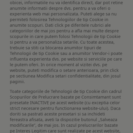
obicei, informatiile nu va identifica direct, dar pot retine
anumite informatii despre dvs. pentru a va oferi o
experienta web mai personalizata. Puteti alege sa nu
permiteti folosirea Tehnologiilor de tip Cookie in
anumite scopuri. Dati click pe diferitele rubrici ale
categoriilor de mai jos pentru a afla mai multe despre
scopurile in care putem folosi Tehnologii de tip Cookie
si pentru a va personaliza setarile. Cu toate acestea,
trebuie sa stiti ca blocarea anumitor tipuri de
Tehnologii de tip Cookie sau a anumitor Vendor-i poate
influenta experienta dvs. pe website si serviciile pe care
le putem oferi. In orice moment al vizitei dvs. pe
website, puteti modifica o setare anterioara, prin click
pe sectiunea Modifica setari confidentialitate, din josul
paginii.
Toate categoriile de Tehnologii de tip Cookie din cadrul
Scopurilor de Prelucrare bazate pe Consimtamant sunt
presetate INACTIVE pe acest website (cu exceptia celor
strict necesare pentru functionarea website-ului). Daca
doriti sa pastrati aceste presetari si sa inchideti
fereastra afisata, aveti la dispozitie butonul „Salveaza
modificarile”, de mai jos. In cazul prelucrarilor bazate
pe Interes Legitim care sunt realizate pe acest website,