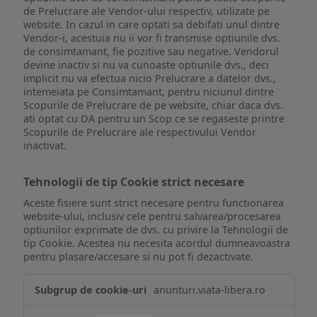
de Prelucrare ale Vendor-ului respectiv, utilizate pe
website. In cazul in care optati sa debifati unul dintre
Vendor-i, acestuia nu ii vor fi transmise optiunile dvs.
de consimtamant, fie pozitive sau negative. Vendorul
devine inactiv si nu va cunoaste optiunile dvs., deci
implicit nu va efectua nicio Prelucrare a datelor dvs.,
intemeiata pe Consimtamant, pentru niciunul dintre
Scopurile de Prelucrare de pe website, chiar daca dvs.
ati optat cu DA pentru un Scop ce se regaseste printre
Scopurile de Prelucrare ale respectivului Vendor
inactivat.
Tehnologii de tip Cookie strict necesare
Aceste fisiere sunt strict necesare pentru functionarea
website-ului, inclusiv cele pentru salvarea/procesarea
optiunilor exprimate de dvs. cu privire la Tehnologii de
tip Cookie. Acestea nu necesita acordul dumneavoastra
pentru plasare/accesare si nu pot fi dezactivate.
Tehnologii
anunturi.viata-libera.ro
de
tip