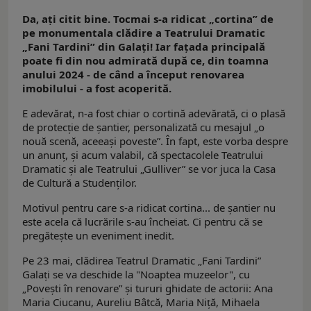
Da, aţi citit bine. Tocmai s-a ridicat „cortina” de
pe monumentala clădire a Teatrului Dramatic
„Fani Tardini” din Galaţi! Iar faţada principală
poate fi din nou admirată după ce, din toamna
anului 2024 - de când a început renovarea
imobilului - a fost acoperită.
E adevărat, n-a fost chiar o cortină adevărată, ci o plasă
de protecție de șantier, personalizată cu mesajul „o
nouă scenă, aceeaşi poveste”. În fapt, este vorba despre
un anunţ, şi acum valabil, că spectacolele Teatrului
Dramatic şi ale Teatrului „Gulliver” se vor juca la Casa
de Cultură a Studenţilor.
Motivul pentru care s-a ridicat cortina... de şantier nu
este acela că lucrările s-au încheiat. Ci pentru că se
pregăteşte un eveniment inedit.
Pe 23 mai, clădirea Teatrul Dramatic „Fani Tardini”
Galați se va deschide la "Noaptea muzeelor", cu
„Povești în renovare” și tururi ghidate de actorii: Ana
Maria Ciucanu, Aureliu Bâtcă, Maria Niță, Mihaela