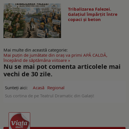
Tribalizarea Falezei.
Galațiul împărțit între
copaci și beton
Mai multe din această categorie:
Mai puţin de jumătate din oraş va primi APĂ CALDĂ,
începând de săptămâna viitoare »
Nu se mai pot comenta articolele mai
vechi de 30 zile.
Sunteți aici:
Acasă
Regional
Sus cortina de pe Teatrul Dramatic din Galaţi!