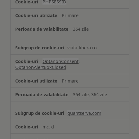
PHPSESSID
Cookie
strict
Primare
necesare
364 zile
viata-libera.ro
OptanonConsent
,
OptanonAlertBoxClosed
Primare
364 zile, 364 zile
quantserve.com
mc, d