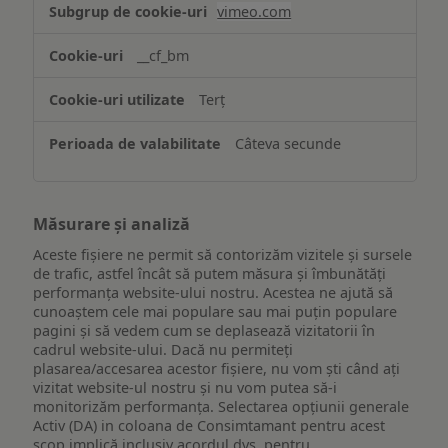
vimeo.com
funcționalităților
website-
__cf_bm
ului
Terț
Câteva secunde
Măsurare și analiză
Aceste fișiere ne permit să contorizăm vizitele și sursele
de trafic, astfel încât să putem măsura și îmbunătăți
performanța website-ului nostru. Acestea ne ajută să
cunoaștem cele mai populare sau mai puțin populare
pagini și să vedem cum se deplasează vizitatorii în
cadrul website-ului. Dacă nu permiteți
plasarea/accesarea acestor fișiere, nu vom ști când ați
vizitat website-ul nostru și nu vom putea să-i
monitorizăm performanța. Selectarea opțiunii generale
Activ (DA) in coloana de Consimtamant pentru acest
scop implică inclusiv acordul dvs. pentru