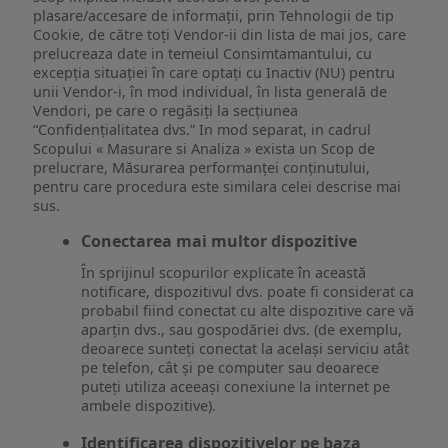
plasare/accesare de informații, prin Tehnologii de tip
Cookie, de către toți Vendor-ii din lista de mai jos, care
prelucreaza date in temeiul Consimtamantului, cu
excepția situației în care optați cu Inactiv (NU) pentru
unii Vendor-i, în mod individual, în lista generală de
Vendori, pe care o regăsiți la secțiunea
“Confidențialitatea dvs.” In mod separat, in cadrul
Scopului « Masurare si Analiza » exista un Scop de
prelucrare, Măsurarea performanței conținutului,
pentru care procedura este similara celei descrise mai
sus.
Conectarea mai multor dispozitive
În sprijinul scopurilor explicate în această
notificare, dispozitivul dvs. poate fi considerat ca
probabil fiind conectat cu alte dispozitive care vă
aparțin dvs., sau gospodăriei dvs. (de exemplu,
deoarece sunteți conectat la același serviciu atât
pe telefon, cât și pe computer sau deoarece
puteți utiliza aceeași conexiune la internet pe
ambele dispozitive).
Identificarea dispozitivelor pe baza