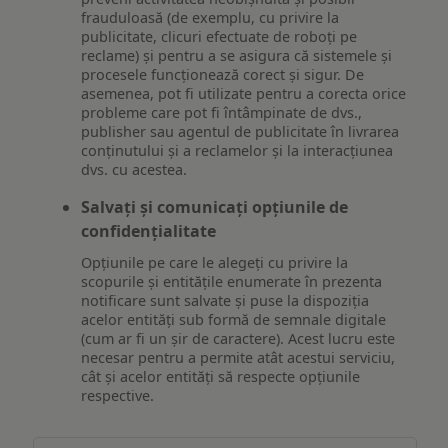
frauduloasă (de exemplu, cu privire la
publicitate, clicuri efectuate de roboți pe
reclame) și pentru a se asigura că sistemele și
procesele funcționează corect și sigur. De
asemenea, pot fi utilizate pentru a corecta orice
probleme care pot fi întâmpinate de dvs.,
publisher sau agentul de publicitate în livrarea
conținutului și a reclamelor și la interacțiunea
dvs. cu acestea.
Salvați și comunicați opțiunile de
confidențialitate
Opțiunile pe care le alegeți cu privire la
scopurile și entitățile enumerate în prezenta
notificare sunt salvate și puse la dispoziția
acelor entități sub formă de semnale digitale
(cum ar fi un șir de caractere). Acest lucru este
necesar pentru a permite atât acestui serviciu,
cât și acelor entități să respecte opțiunile
respective.
Asigurarea