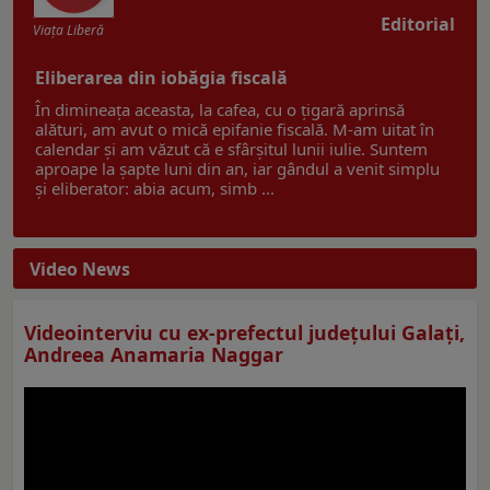
Editorial
Viaţa Liberă
Eliberarea din iobăgia fiscală
În dimineața aceasta, la cafea, cu o țigară aprinsă
alături, am avut o mică epifanie fiscală. M-am uitat în
calendar și am văzut că e sfârșitul lunii iulie. Suntem
aproape la șapte luni din an, iar gândul a venit simplu
și eliberator: abia acum, simb ...
Video News
Videointerviu cu ex-prefectul judeţului Galaţi,
Andreea Anamaria Naggar