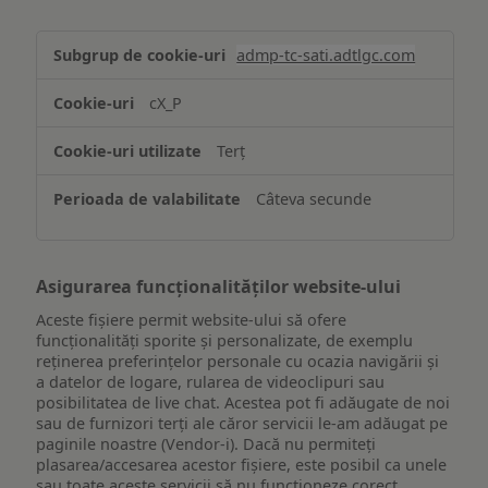
Stocarea
admp-tc-sati.adtlgc.com
și/sau
accesarea
cX_P
informațiilor
de
Terț
pe
un
Câteva secunde
dispozitiv
Asigurarea funcționalităților website-ului
Aceste fișiere permit website-ului să ofere
funcționalități sporite și personalizate, de exemplu
reţinerea preferinţelor personale cu ocazia navigării și
a datelor de logare, rularea de videoclipuri sau
posibilitatea de live chat. Acestea pot fi adăugate de noi
sau de furnizori terți ale căror servicii le-am adăugat pe
paginile noastre (Vendor-i). Dacă nu permiteți
plasarea/accesarea acestor fișiere, este posibil ca unele
sau toate aceste servicii să nu funcționeze corect.