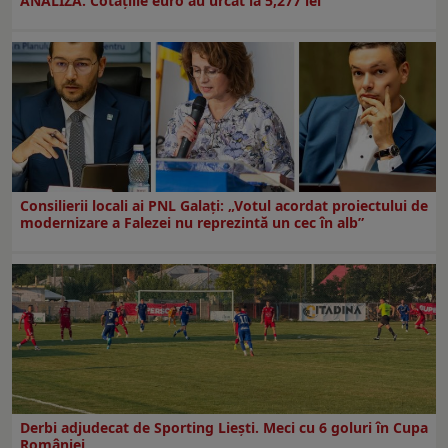
ANALIZĂ. Cotațiile euro au urcat la 5,277 lei
Consilierii locali ai PNL Galaţi: „Votul acordat proiectului de
modernizare a Falezei nu reprezintă un cec în alb”
Derbi adjudecat de Sporting Liești. Meci cu 6 goluri în Cupa
României