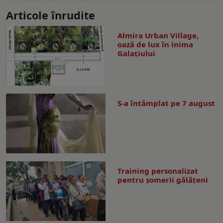
Articole înrudite
Almira Urban Village,
oază de lux în inima
Galațiului
S-a întâmplat pe 7 august
Training personalizat
pentru șomerii gălățeni