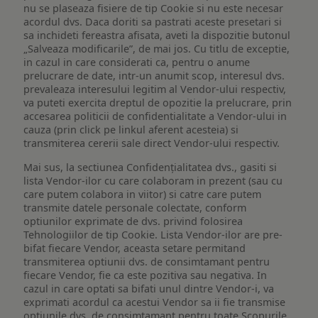
nu se plaseaza fisiere de tip Cookie si nu este necesar
acordul dvs. Daca doriti sa pastrati aceste presetari si
sa inchideti fereastra afisata, aveti la dispozitie butonul
„Salveaza modificarile”, de mai jos. Cu titlu de exceptie,
in cazul in care considerati ca, pentru o anume
prelucrare de date, intr-un anumit scop, interesul dvs.
prevaleaza interesului legitim al Vendor-ului respectiv,
va puteti exercita dreptul de opozitie la prelucrare, prin
accesarea politicii de confidentialitate a Vendor-ului in
cauza (prin click pe linkul aferent acesteia) si
transmiterea cererii sale direct Vendor-ului respectiv.
Mai sus, la sectiunea Confidențialitatea dvs., gasiti si
lista Vendor-ilor cu care colaboram in prezent (sau cu
care putem colabora in viitor) si catre care putem
transmite datele personale colectate, conform
optiunilor exprimate de dvs. privind folosirea
Tehnologiilor de tip Cookie. Lista Vendor-ilor are pre-
bifat fiecare Vendor, aceasta setare permitand
transmiterea optiunii dvs. de consimtamant pentru
fiecare Vendor, fie ca este pozitiva sau negativa. In
cazul in care optati sa bifati unul dintre Vendor-i, va
exprimati acordul ca acestui Vendor sa ii fie transmise
optiunile dvs. de consimtamant pentru toate Scopurile