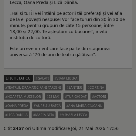
Lecca, Oana Preda și Lică Dănilă.
„Hai și tu! Îi vei întâlni pe actorii tăi preferați și vei afla
de la ei povești nespuse! Vor face tururi din 30 în 30 de
minute, pentru grupuri de câte 15 persoane, între
18,00 și 22,00. Te așteptăm cu bucurie!”, invită
instituţia de cultură.
Este un eveniment care face parte din stagiunea
aniversară "70 de ani de teatru gălăţean".
ETICHETAT CU
GALATI
VIATA LIBERA
TEATRUL DRAMATIC FANI TARDINI
SANTIER
CORTINA
NOAPTEA MUZEELOR
23 MAI
TUR GHIDAT
ACTORI
OANA PREDA
AURELIU BÂTCĂ
ANA MARIA CIUCANU
LICA DANILA
MARIA NITA
MIHAELA LECCA
Citit
2457
ori
Ultima modificare Joi, 21 Mai 2026 17:56