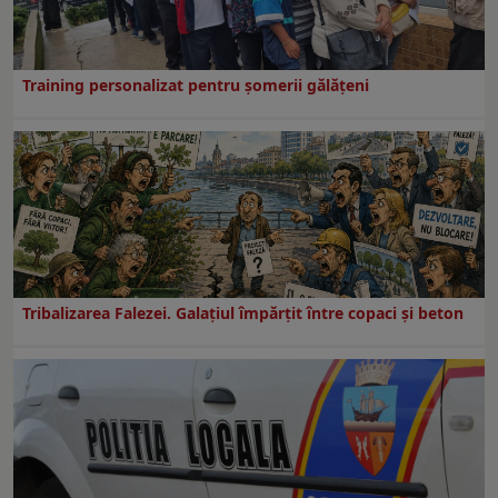
Training personalizat pentru șomerii gălățeni
Tribalizarea Falezei. Galațiul împărțit între copaci și beton