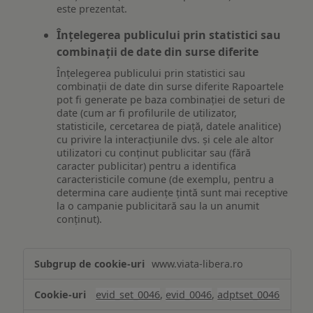
este prezentat.
Înțelegerea publicului prin statistici sau
combinații de date din surse diferite
Înțelegerea publicului prin statistici sau
combinații de date din surse diferite Rapoartele
pot fi generate pe baza combinației de seturi de
date (cum ar fi profilurile de utilizator,
statisticile, cercetarea de piață, datele analitice)
cu privire la interacțiunile dvs. și cele ale altor
utilizatori cu conținut publicitar sau (fără
caracter publicitar) pentru a identifica
caracteristicile comune (de exemplu, pentru a
determina care audiențe țintă sunt mai receptive
la o campanie publicitară sau la un anumit
conținut).
Măsurare
www.viata-libera.ro
și
analiză
evid_set_0046
,
evid_0046
,
adptset_0046