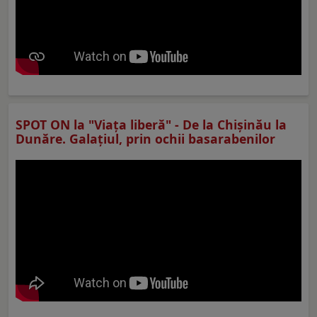
SPOT ON la "Viaţa liberă" - De la Chișinău la
Dunăre. Galațiul, prin ochii basarabenilor