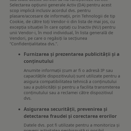
Selectarea opțiunii generale Activ (DA) pentru acest
scop implică inclusiv acordul dvs. pentru
plasare/accesare de informații, prin Tehnologii de tip
Cookie, de către toți Vendor-ii din lista de mai jos, cu
excepția situației în care optați cu Inactiv (NU) pentru
unii Vendor-i, în mod individual, în lista generală de
Vendori, pe care o regăsiți la secțiunea
“Confidențialitatea dvs.”.
Furnizarea și prezentarea publicității și a
conținutului
Anumite informații (cum ar fi o adresă IP sau
capacitățile dispozitivului) sunt utilizate pentru a
asigura compatibilitatea tehnică a conținutului
sau a publicității și pentru a facilita transmiterea
conținutului sau a reclamei către dispozitivul
dvs.
Asigurarea securității, prevenirea și
detectarea fraudei și corectarea erorilor
Datele dvs. pot fi utilizate pentru a monitoriza și
preveni activitatea neobișnuită și posibil