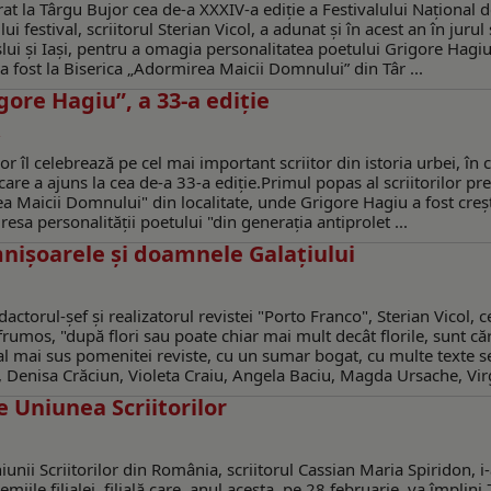
t la Târgu Bujor cea de-a XXXIV-a ediție a Festivalului Național 
festival, scriitorul Sterian Vicol, a adunat și în acest an în jurul
aslui şi Iași, pentru a omagia personalitatea poetului Grigore Hagiu,
 a fost la Biserica „Adormirea Maicii Domnului” din Târ ...
gore Hagiu”, a 33-a ediție
r îl celebrează pe cel mai important scriitor din istoria urbei, în 
are a ajuns la cea de-a 33-a ediție.Primul popas al scriitorilor pre
rea Maicii Domnului" din localitate, unde Grigore Hagiu a fost creșt
dresa personalității poetului "din generația antiprolet ...
mnișoarele și doamnele Galațiului
actorul-șef și realizatorul revistei "Porto Franco", Sterian Vicol, c
umos, "după flori sau poate chiar mai mult decât florile, sunt cărț
3 al mai sus pomenitei reviste, cu un sumar bogat, cu multe texte
 Denisa Crăciun, Violeta Craiu, Angela Baciu, Magda Ursache, Virg
e Uniunea Scriitorilor
niunii Scriitorilor din România, scriitorul Cassian Maria Spiridon, i
iile filialei, filială care, anul acesta, pe 28 februarie, va împlini