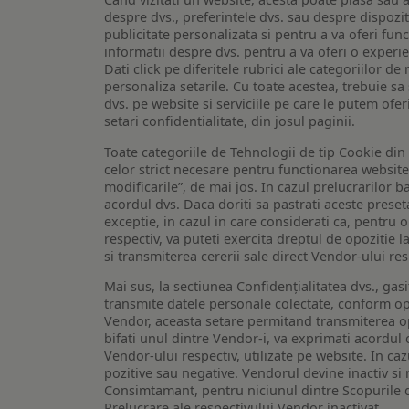
despre dvs., preferintele dvs. sau despre dispozit
publicitate personalizata si pentru a va oferi func
informatii despre dvs. pentru a va oferi o experi
Dati click pe diferitele rubrici ale categoriilor 
personaliza setarile. Cu toate acestea, trebuie s
dvs. pe website si serviciile pe care le putem ofer
setari confidentialitate, din josul paginii.
Toate categoriile de Tehnologii de tip Cookie di
celor strict necesare pentru functionarea website-u
modificarile”, de mai jos. In cazul prelucrarilor 
acordul dvs. Daca doriti sa pastrati aceste presetar
exceptie, in cazul in care considerati ca, pentru 
respectiv, va puteti exercita dreptul de opozitie l
si transmiterea cererii sale direct Vendor-ului res
Mai sus, la sectiunea Confidențialitatea dvs., gas
transmite datele personale colectate, conform opt
Vendor, aceasta setare permitand transmiterea opt
bifati unul dintre Vendor-i, va exprimati acordul
Vendor-ului respectiv, utilizate pe website. In caz
pozitive sau negative. Vendorul devine inactiv si 
Consimtamant, pentru niciunul dintre Scopurile d
Prelucrare ale respectivului Vendor inactivat.