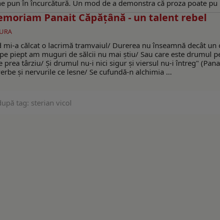
 - ne pun în încurcătură. Un mod de a demonstra că proza poate pu .
emoriam Panait Căpăţână - un talent rebel
URA
nd mi-a călcat o lacrimă tramvaiul/ Durerea nu înseamnă decât un 
d pe piept am muguri de sălcii nu mai ştiu/ Sau care este drumul pe
prea târziu/ Şi drumul nu-i nici sigur şi viersul nu-i întreg" (Pana
erbe şi nervurile ce lesne/ Se cufundă-n alchimia ...
upă tag: sterian vicol