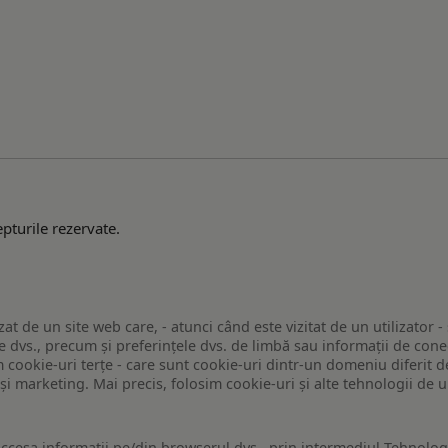
pturile rezervate.
zat de un site web care, - atunci când este vizitat de un utilizator -
 dvs., precum și preferințele dvs. de limbă sau informații de conec
ookie-uri terțe - care sunt cookie-uri dintr-un domeniu diferit de 
e și marketing. Mai precis, folosim cookie-uri și alte tehnologii de
ccesa informatii pe/din browserul dvs., prin intermediul Tehnologii