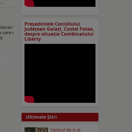
..
Preşedintele Consiliului
obicei/
Judeţean Galaţi, Costel Fotea,
 care-i
despre situaţia Combinatului
it
Liberty
Ultimele Ştiri
Centrul de zi al