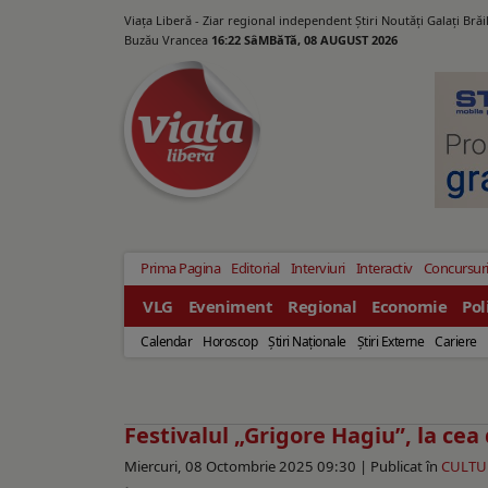
Viața Liberă - Ziar regional independent Știri Noutăți Galaţi Bră
Buzău Vrancea
16:22 SâMBăTă, 08 AUGUST 2026
Prima Pagina
Editorial
Interviuri
Interactiv
Concursur
VLG
Eveniment
Regional
Economie
Pol
Calendar
Horoscop
Ştiri Naţionale
Ştiri Externe
Cariere
Festivalul „Grigore Hagiu”, la cea
Miercuri, 08 Octombrie 2025 09:30 |
Publicat în
CULTU