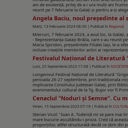
ani de existență, prilej de a-i ura mulți ani frum
reunit pe 7 februarie la Galați și pentru a-și ale
Angela Baciu, noul președinte al scr
Marți, 13 Februarie 2024 08:30 |
Publicat în
Regional
Miercuri, 7 februarie 2024, a avut loc, la Galați,
- Reprezentanța Galați-Brăila, care s-au reunit p
Maria Spiridon, președintele Filialei Iași, le-a of
incluse creațiile membrilor activi ai reprezentanțe
Festivalul Național de Literatură 
Luni, 25 Septembrie 2023 17:08 |
Publicat în
SOCIETAT
Longevivul Festival Național de Literatură "Grigor
perioada 26-27 septembrie, prin tradiționala iniția
implicarea Consiliului Județean Galați, prin Bibli
evenimentului cultural de la Tg. Bujor vor fi Prim
Cenaclul "Noduri şi Semne". Cu mi
Vineri, 15 Septembrie 2023 07:19 |
Publicat în
CULTUR
Sterian Vicol: "Ioan A. Toderiţă mi se pare mai l
mare bucurie ascultându-i proza. Cred că aceast
proporţiilor, altfel structurată decât ce ştim din