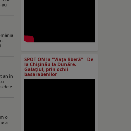
s-au
România
an
t
SPOT ON la "Viaţa liberă" - De
la Chișinău la Dunăre.
Galațiul, prin ochii
basarabenilor
t an în
cu
Gazdele
)
Am o
me a