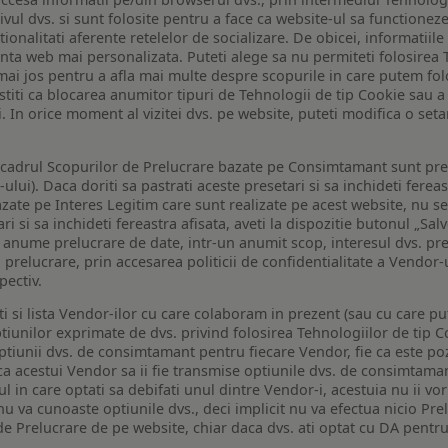
ivul dvs. si sunt folosite pentru a face ca website-ul sa functionez
tionalitati aferente retelelor de socializare. De obicei, informatiile
enta web mai personalizata. Puteti alege sa nu permiteti folosirea 
de mai jos pentru a afla mai multe despre scopurile in care putem fo
a stiti ca blocarea anumitor tipuri de Tehnologii de tip Cookie sau
i. In orice moment al vizitei dvs. pe website, puteti modifica o set
n cadrul Scopurilor de Prelucrare bazate pe Consimtamant sunt pre
lui). Daca doriti sa pastrati aceste presetari si sa inchideti fereas
bazate pe Interes Legitim care sunt realizate pe acest website, nu s
i si sa inchideti fereastra afisata, aveti la dispozitie butonul „Sal
o anume prelucrare de date, intr-un anumit scop, interesul dvs. pre
a prelucrare, prin accesarea politicii de confidentialitate a Vendor-u
pectiv.
iti si lista Vendor-ilor cu care colaboram in prezent (sau cu care p
iunilor exprimate de dvs. privind folosirea Tehnologiilor de tip Co
iunii dvs. de consimtamant pentru fiecare Vendor, fie ca este pozit
 ca acestui Vendor sa ii fie transmise optiunile dvs. de consimtama
ul in care optati sa debifati unul dintre Vendor-i, acestuia nu ii v
nu va cunoaste optiunile dvs., deci implicit nu va efectua nicio Pre
e Prelucrare de pe website, chiar daca dvs. ati optat cu DA pentru