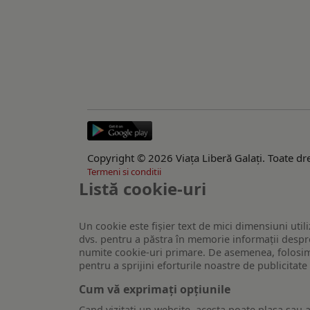
Copyright © 2026 Viaţa Liberă Galaţi. Toate dre
Termeni si conditii
Listă cookie-uri
Un cookie este fişier text de mici dimensiuni utili
dvs. pentru a păstra în memorie informații despre
numite cookie-uri primare. De asemenea, folosim c
pentru a sprijini eforturile noastre de publicitat
Cum vă exprimați opțiunile
Cand vizitati un website, acesta poate plasa sau a