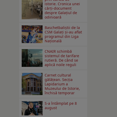
istorie. Cronica unei
cărți-document
despre Galațiul de
odinioară
Baschetbaliștii de la
CSM Galați și-au aflat
programul din Liga
Națională
CNAIR schimbă
sistemul de tarifare
rutieră. De când se
aplică noile reguli
Carnet cultural
gălăţean. Secţia
Lapidarium a
Muzeului de Istorie,
închisă temporar
S-a întâmplat pe 8
august