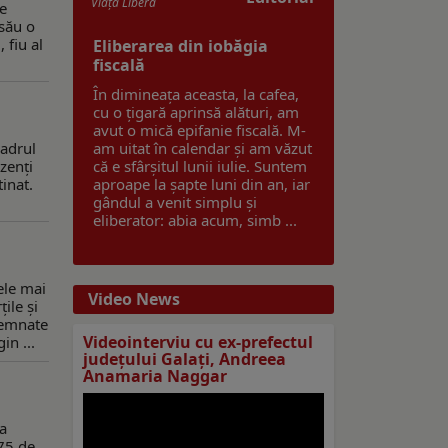
Viaţa Liberă
de
 său o
 fiu al
Eliberarea din iobăgia
fiscală
În dimineața aceasta, la cafea,
cu o țigară aprinsă alături, am
avut o mică epifanie fiscală. M-
cadrul
am uitat în calendar și am văzut
zenți
că e sfârșitul lunii iulie. Suntem
inat.
aproape la șapte luni din an, iar
gândul a venit simplu și
eliberator: abia acum, simb ...
ele mai
Video News
ile și
 semnate
Videointerviu cu ex-prefectul
in ...
judeţului Galaţi, Andreea
Anamaria Naggar
-a
 75 de