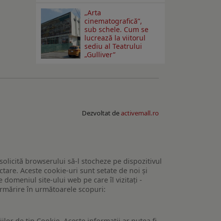
„Arta
cinematografică”,
sub schele. Cum se
lucrează la viitorul
sediu al Teatrului
„Gulliver”
Dezvoltat de
activemall.ro
 solicită browserului să-l stocheze pe dispozitivul
tare. Aceste cookie-uri sunt setate de noi și
domeniul site-ului web pe care îl vizitați -
 urmărire în următoarele scopuri:
lor de tip Cookie. Aceste informatii ar putea fi