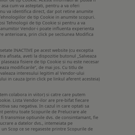
e asa cum va asteptati, pentru a va oferi
 nu va identifica direct, dar pot retine anumite
Tehnologiilor de tip Cookie in anumite scopuri.
losi Tehnologii de tip Cookie si pentru a va
 a anumitor Vendor-i poate influenta experienta
are anterioara, prin click pe sectiunea Modifica
setate INACTIVE pe acest website (cu exceptia
tra afisata, aveti la dispozitie butonul „Salveaza
e plaseaza fisiere de tip Cookie si nu este necesar
veaza modificarile”, de mai jos. Cu titlu de
valeaza interesului legitim al Vendor-ului
lui in cauza (prin click pe linkul aferent acesteia)
utem colabora in viitor) si catre care putem
okie. Lista Vendor-ilor are pre-bifat fiecare
iva sau negativa. In cazul in care optati sa
nt pentru toate Scopurile de Prelucrare ale
or fi transmise optiunile dvs. de consimtamant, fie
lucrare a datelor dvs., intemeiata pe
 un Scop ce se regaseste printre Scopurile de