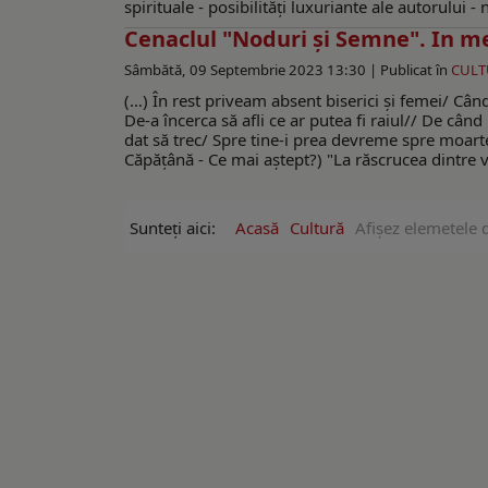
spirituale - posibilităţi luxuriante ale autorului
Cenaclul "Noduri și Semne". In m
Sâmbătă, 09 Septembrie 2023 13:30 |
Publicat în
CULT
(…) În rest priveam absent biserici şi femei/ Câ
De-a încerca să afli ce ar putea fi raiul// De cân
dat să trec/ Spre tine-i prea devreme spre moarte 
Căpățână - Ce mai aştept?) "La răscrucea dintre v
Sunteți aici:
Acasă
Cultură
Afişez elemetele d