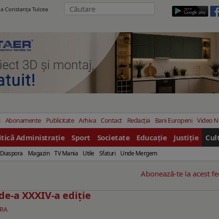
ila Constanţa Tulcea
i
Abonamente
Publicitate
Arhiva
Contact
Redacția
Bani Europeni
Video 
itică Administrație
Sport
Societate
Educație
Justiție
Cul
Diaspora
Magazin
TV Mania
Utile
Sfaturi
Unde Mergem
Abonează-te la acest f
 de-a XXXIV-a ediție
RA