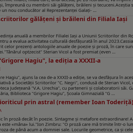
oși, împreună cu membrii săi gălățeni, brăileni şi tecuceni.Aceștia 
ge un nou conducător al Reprezentanței Galați- ...
iitorilor gălăţeni şi brăileni din Filiala Iași
 ședința anuală a membrilor Filialei Iași a Uniunii Scriitorilor din 
entru a evalua activitatea culturală desfășurată în anul 2023.Cassi
erit celor prezenți antologiile anuale de poezie și proză, în care sun
i."Tânărul optzecist" Sterian Vicol a fost premiat (even ...
"Grigore Hagiu", la ediţia a XXXII-a
E
e Hagiu", ajuns la cea de-a XXXII-a ediție, se va desfăşura în aces
tivă a Societăţii Scriitorilor "C. Negri", condusă de Sterian Vicol, 
oteca Județeană "V.A. Urechia", cu partenerii și colaboratorii săi. 
ăria, Biblioteca "Grigore Hagiu", Școala Gimnazială "G ...
oriticul prin astral (remember Ioan Toderiță
A
iric în proză decât în poezie. Sintagme şi metafore extraordinare! 
a este «mâna» lui."Ion Zimbru: "O proză care mă trimite într-o lu
 proza de până acum a domniei sale. Locurile geometrice, ca şi cele