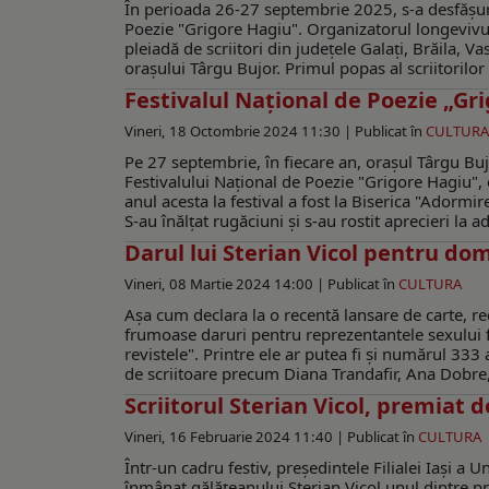
În perioada 26-27 septembrie 2025, s-a desfășura
Poezie "Grigore Hagiu". Organizatorul longevivului 
pleiadă de scriitori din județele Galați, Brăila, V
orașului Târgu Bujor. Primul popas al scriitorilor
Festivalul Național de Poezie „Gri
Vineri, 18 Octombrie 2024 11:30 |
Publicat în
CULTURA
Pe 27 septembrie, în fiecare an, orașul Târgu Bujo
Festivalului Național de Poezie "Grigore Hagiu", c
anul acesta la festival a fost la Biserica "Adormi
S-au înălțat rugăciuni și s-au rostit aprecieri la a
Darul lui Sterian Vicol pentru do
Vineri, 08 Martie 2024 14:00 |
Publicat în
CULTURA
Așa cum declara la o recentă lansare de carte, red
frumoase daruri pentru reprezentantele sexului fr
revistele". Printre ele ar putea fi și numărul 33
de scriitoare precum Diana Trandafir, Ana Dobre,
Scriitorul Sterian Vicol, premiat d
Vineri, 16 Februarie 2024 11:40 |
Publicat în
CULTURA
Într-un cadru festiv, președintele Filialei Iași a U
înmânat gălățeanului Sterian Vicol unul dintre prem