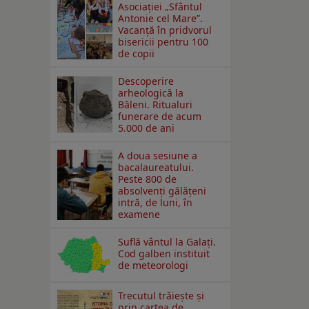
Asociației „Sfântul
Antonie cel Mare”.
Vacanță în pridvorul
bisericii pentru 100
de copii
Descoperire
arheologică la
Băleni. Ritualuri
funerare de acum
5.000 de ani
A doua sesiune a
bacalaureatului.
Peste 800 de
absolvenţi gălăţeni
intră, de luni, în
examene
Suflă vântul la Galaţi.
Cod galben instituit
de meteorologi
Trecutul trăiește și
prin cartea de