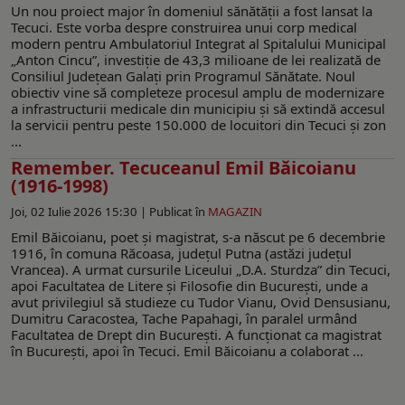
Un nou proiect major în domeniul sănătății a fost lansat la
Tecuci. Este vorba despre construirea unui corp medical
modern pentru Ambulatoriul Integrat al Spitalului Municipal
„Anton Cincu”, investiție de 43,3 milioane de lei realizată de
Consiliul Județean Galați prin Programul Sănătate. Noul
obiectiv vine să completeze procesul amplu de modernizare
a infrastructurii medicale din municipiu și să extindă accesul
la servicii pentru peste 150.000 de locuitori din Tecuci și zon
...
Remember. Tecuceanul Emil Băicoianu
(1916-1998)
Joi, 02 Iulie 2026 15:30 |
Publicat în
MAGAZIN
Emil Băicoianu, poet și magistrat, s-a născut pe 6 decembrie
1916, în comuna Răcoasa, județul Putna (astăzi județul
Vrancea). A urmat cursurile Liceului „D.A. Sturdza” din Tecuci,
apoi Facultatea de Litere şi Filosofie din Bucureşti, unde a
avut privilegiul să studieze cu Tudor Vianu, Ovid Densusianu,
Dumitru Caracostea, Tache Papahagi, în paralel urmând
Facultatea de Drept din Bucureşti. A funcţionat ca magistrat
în Bucureşti, apoi în Tecuci. Emil Băicoianu a colaborat ...