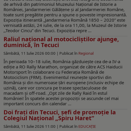
de arhivă din patrimoniul Muzeului Național de Istorie a
României, Jandarmeriei Gălățene și al Jandarmeriei Române,
toate sunt pregătite pentru a spune o poveste impresionantă.
Expoziția itinerantă „Jandarmeria Română 1850 – 2020” este
vernisată astăzi, 24 iulie, de la ora 11,00, la Muzeul de Istorie
,,Teodor Cincu” din Tecuci. Expoziția repre ...
Raliul național al motocicliștilor ajunge,
duminică, în Tecuci
Sâmbătă, 11 Iulie 2026 00:00 |
Publicat în
Regional
În perioada 10–18 iulie, România găzduiește cea de-a IV-a
ediție a RO Rally Marathon, organizat de către ACS Haiducii
Motorsport în colaborare cu Federația Română de
Motociclism (FRM). Evenimentul reunește sportivi din
România și din numeroase țări europene (inclusiv echipe de
uzină), care vor concura pe trasee spectaculoase de
macadam și off-road. „Opt zile de Rally Raid în estul
României! În spatele acestei propoziții se ascunde cel mai
important concurs din calendar ...
Doi frați din Tecuci, șefi de promoție la
Colegiul Naţional „Spiru Haret”
Sâmbătă, 11 Iulie 2026 11:00 |
Publicat în
EDUCAŢIE