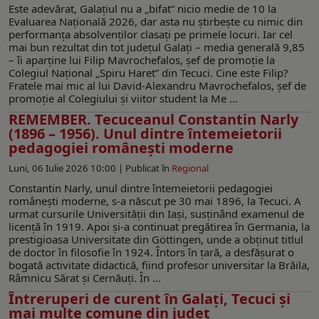
Este adevărat, Galațiul nu a „bifat” nicio medie de 10 la
Evaluarea Națională 2026, dar asta nu știrbește cu nimic din
performanța absolvenților clasați pe primele locuri. Iar cel
mai bun rezultat din tot județul Galați – media generală 9,85
– îi aparține lui Filip Mavrochefalos, șef de promoție la
Colegiul Național „Spiru Haret” din Tecuci. Cine este Filip?
Fratele mai mic al lui David-Alexandru Mavrochefalos, șef de
promoție al Colegiului și viitor student la Me ...
REMEMBER. Tecuceanul Constantin Narly
(1896 – 1956). Unul dintre întemeietorii
pedagogiei românești moderne
Luni, 06 Iulie 2026 10:00 |
Publicat în
Regional
Constantin Narly, unul dintre întemeietorii pedagogiei
românești moderne, s-a născut pe 30 mai 1896, la Tecuci. A
urmat cursurile Universității din Iași, susținând examenul de
licență în 1919. Apoi și-a continuat pregătirea în Germania, la
prestigioasa Universitate din Göttingen, unde a obținut titlul
de doctor în filosofie în 1924. Întors în țară, a desfășurat o
bogată activitate didactică, fiind profesor universitar la Brăila,
Râmnicu Sărat și Cernăuți. În ...
Întreruperi de curent în Galați, Tecuci și
mai multe comune din județ