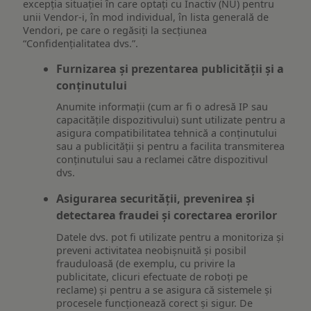
excepția situației în care optați cu Inactiv (NU) pentru
unii Vendor-i, în mod individual, în lista generală de
Vendori, pe care o regăsiți la secțiunea
“Confidențialitatea dvs.”.
Furnizarea și prezentarea publicității și a
conținutului
Anumite informații (cum ar fi o adresă IP sau
capacitățile dispozitivului) sunt utilizate pentru a
asigura compatibilitatea tehnică a conținutului
sau a publicității și pentru a facilita transmiterea
conținutului sau a reclamei către dispozitivul
dvs.
Asigurarea securității, prevenirea și
detectarea fraudei și corectarea erorilor
Datele dvs. pot fi utilizate pentru a monitoriza și
preveni activitatea neobișnuită și posibil
frauduloasă (de exemplu, cu privire la
publicitate, clicuri efectuate de roboți pe
reclame) și pentru a se asigura că sistemele și
procesele funcționează corect și sigur. De