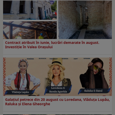
Contract atribuit în iunie, lucrări demarate în august.
Investiţie în Valea Oraşului
Galaţiul petrece din 20 august cu Loredana, Vlăduța Lupău,
Raluka și Elena Gheorghe