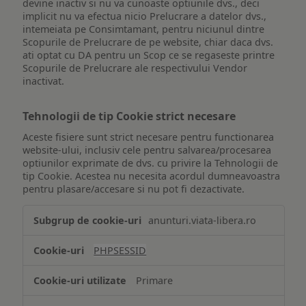
devine inactiv si nu va cunoaste optiunile dvs., deci
implicit nu va efectua nicio Prelucrare a datelor dvs.,
intemeiata pe Consimtamant, pentru niciunul dintre
Scopurile de Prelucrare de pe website, chiar daca dvs.
ati optat cu DA pentru un Scop ce se regaseste printre
Scopurile de Prelucrare ale respectivului Vendor
inactivat.
Tehnologii de tip Cookie strict necesare
Aceste fisiere sunt strict necesare pentru functionarea
website-ului, inclusiv cele pentru salvarea/procesarea
optiunilor exprimate de dvs. cu privire la Tehnologii de
tip Cookie. Acestea nu necesita acordul dumneavoastra
pentru plasare/accesare si nu pot fi dezactivate.
Tehnologii
anunturi.viata-libera.ro
de
tip
PHPSESSID
Cookie
strict
Primare
necesare