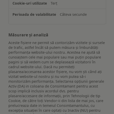
Terț
Câteva secunde
Măsurare și analiză
Aceste fișiere ne permit să contorizăm vizitele și sursele
de trafic, astfel încât să putem măsura și îmbunătăți
performanța website-ului nostru. Acestea ne ajută să
cunoaștem cele mai populare sau mai puțin populare
pagini și să vedem cum se deplasează vizitatorii în
cadrul website-ului. Dacă nu permiteți
plasarea/accesarea acestor fișiere, nu vom ști când ați
vizitat website-ul nostru și nu vom putea să-i
monitorizăm performanța. Selectarea opțiunii generale
Activ (DA) in coloana de Consimtamant pentru acest
scop implică inclusiv acordul dvs. pentru
plasare/accesare de informații, prin Tehnologii de tip
Cookie, de către toți Vendor-ii din lista de mai jos, care
prelucreaza date in temeiul Consimtamantului, cu
excepția situației în care optați cu Inactiv (NU) pentru