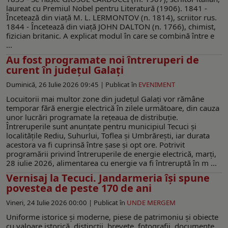
laureat cu Premiul Nobel pentru Literatură (1906). 1841 -
Încetează din viaţă M. L. LERMONTOV (n. 1814), scriitor rus.
1844 - Încetează din viaţă JOHN DALTON (n. 1766), chimist,
fizician britanic. A explicat modul în care se combină între e
...
Au fost programate noi întreruperi de
curent în județul Galați
Duminică, 26 Iulie 2026 09:45 |
Publicat în
EVENIMENT
Locuitorii mai multor zone din județul Galați vor rămâne
temporar fără energie electrică în zilele următoare, din cauza
unor lucrări programate la rețeaua de distribuție.
Întreruperile sunt anunțate pentru municipiul Tecuci și
localitățile Rediu, Suhurlui, Toflea și Umbrărești, iar durata
acestora va fi cuprinsă între șase și opt ore. Potrivit
programării privind întreruperile de energie electrică, marți,
28 iulie 2026, alimentarea cu energie va fi întreruptă în m ...
Vernisaj la Tecuci. Jandarmeria îşi spune
povestea de peste 170 de ani
Vineri, 24 Iulie 2026 00:00 |
Publicat în
UNDE MERGEM
Uniforme istorice și moderne, piese de patrimoniu și obiecte
cu valoare istorică, distincții, brevete, fotografii, documente