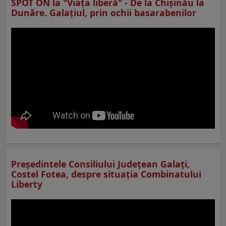
SPOT ON la "Viaţa liberă" - De la Chișinău la
Dunăre. Galațiul, prin ochii basarabenilor
Preşedintele Consiliului Judeţean Galaţi,
Costel Fotea, despre situaţia Combinatului
Liberty