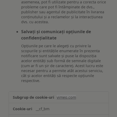
asemenea, pot fi utilizate pentru a corecta orice
probleme care pot fi întâmpinate de dvs.,
publisher sau agentul de publicitate în livrarea
conținutului și a reclamelor și la interacțiunea
dvs. cu acestea.
Salvați și comunicați opțiunile de
confidențialitate
Opțiunile pe care le alegeți cu privire la
scopurile și entitățile enumerate în prezenta
notificare sunt salvate și puse la dispoziția
acelor entități sub formă de semnale digitale
(cum ar fi un șir de caractere). Acest lucru este
necesar pentru a permite atât acestui serviciu,
cât și acelor entități să respecte opțiunile
respective.
Asigurarea
vimeo.com
funcționalităților
website-
__cf_bm
ului