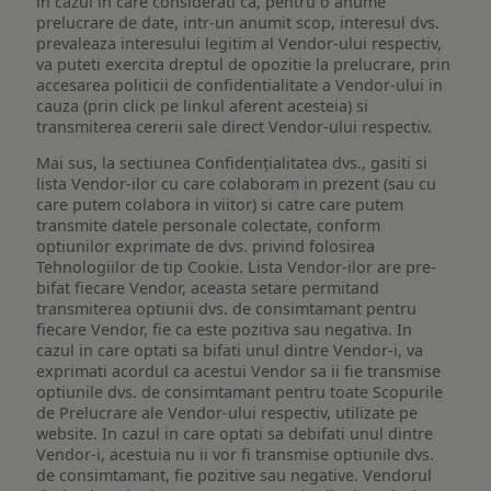
in cazul in care considerati ca, pentru o anume
prelucrare de date, intr-un anumit scop, interesul dvs.
prevaleaza interesului legitim al Vendor-ului respectiv,
va puteti exercita dreptul de opozitie la prelucrare, prin
accesarea politicii de confidentialitate a Vendor-ului in
cauza (prin click pe linkul aferent acesteia) si
transmiterea cererii sale direct Vendor-ului respectiv.
Mai sus, la sectiunea Confidențialitatea dvs., gasiti si
lista Vendor-ilor cu care colaboram in prezent (sau cu
care putem colabora in viitor) si catre care putem
transmite datele personale colectate, conform
optiunilor exprimate de dvs. privind folosirea
Tehnologiilor de tip Cookie. Lista Vendor-ilor are pre-
bifat fiecare Vendor, aceasta setare permitand
transmiterea optiunii dvs. de consimtamant pentru
fiecare Vendor, fie ca este pozitiva sau negativa. In
cazul in care optati sa bifati unul dintre Vendor-i, va
exprimati acordul ca acestui Vendor sa ii fie transmise
optiunile dvs. de consimtamant pentru toate Scopurile
de Prelucrare ale Vendor-ului respectiv, utilizate pe
website. In cazul in care optati sa debifati unul dintre
Vendor-i, acestuia nu ii vor fi transmise optiunile dvs.
de consimtamant, fie pozitive sau negative. Vendorul