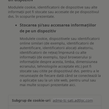
Modulele cookie, identificatorii de dispozitive sau alte
informații pot fi stocate sau accesate de pe dispozitivul
dvs. în scopurile prezentate.
Stocarea și/sau accesarea informațiilor
de pe un dispozitiv
Modulele cookie, dispozitivele sau identificatorii
online similari (de exemplu, identificatorii de
autentificare, identificatorii alocați aleatoriu,
identificatorii de rețea) împreună cu alte
informații (de exemplu, tipul browserului și
informațiile despre acesta, limba, dimensiunea
ecranului, tehnologiile acceptate etc.) pot fi
stocate sau citite pe dispozitivul dvs. pentru a le
recunoaște de fiecare dată când se conectează la
o aplicație sau la un site web, pentru unul sau
mai multe scopuri prezentate aici.
Stocarea
admp-tc-sati.adtlgc.com
și/sau
accesarea