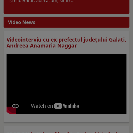
și eliberator: abia acum, simb ...
Video News
Videointerviu cu ex-prefectul judeţului Galaţi,
Andreea Anamaria Naggar