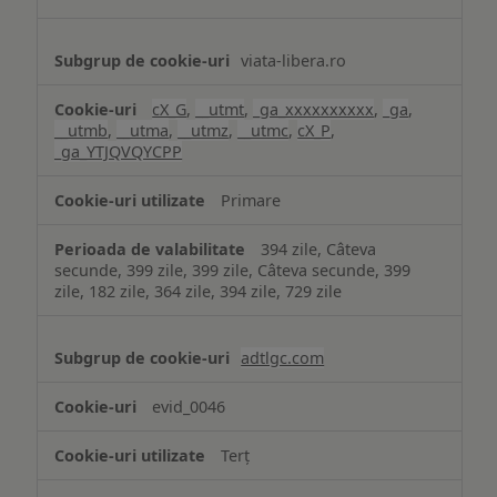
viata-libera.ro
cX_G
,
__utmt
,
_ga_xxxxxxxxxx
,
_ga
,
__utmb
,
__utma
,
__utmz
,
__utmc
,
cX_P
,
_ga_YTJQVQYCPP
Primare
394 zile, Câteva
secunde, 399 zile, 399 zile, Câteva secunde, 399
zile, 182 zile, 364 zile, 394 zile, 729 zile
adtlgc.com
evid_0046
Terț