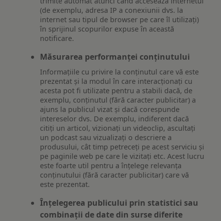
trimite automat atunci când accesează internetul
(de exemplu, adresa IP a conexiunii dvs. la
internet sau tipul de browser pe care îl utilizați)
în sprijinul scopurilor expuse în această
notificare.
Măsurarea performanței conținutului
Informațiile cu privire la conținutul care vă este
prezentat și la modul în care interacționați cu
acesta pot fi utilizate pentru a stabili dacă, de
exemplu, conținutul (fără caracter publicitar) a
ajuns la publicul vizat și dacă corespunde
intereselor dvs. De exemplu, indiferent dacă
citiți un articol, vizionați un videoclip, ascultați
un podcast sau vizualizați o descriere a
produsului, cât timp petreceți pe acest serviciu și
pe paginile web pe care le vizitați etc. Acest lucru
este foarte util pentru a înțelege relevanța
conținutului (fără caracter publicitar) care vă
este prezentat.
Înțelegerea publicului prin statistici sau
combinații de date din surse diferite