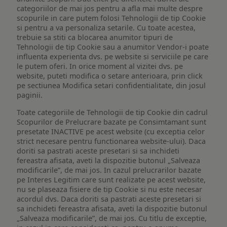
categoriilor de mai jos pentru a afla mai multe despre
scopurile in care putem folosi Tehnologii de tip Cookie
si pentru a va personaliza setarile. Cu toate acestea,
trebuie sa stiti ca blocarea anumitor tipuri de
Tehnologii de tip Cookie sau a anumitor Vendor-i poate
influenta experienta dvs. pe website si serviciile pe care
le putem oferi. In orice moment al vizitei dvs. pe
website, puteti modifica o setare anterioara, prin click
pe sectiunea Modifica setari confidentialitate, din josul
paginii.
Toate categoriile de Tehnologii de tip Cookie din cadrul
Scopurilor de Prelucrare bazate pe Consimtamant sunt
presetate INACTIVE pe acest website (cu exceptia celor
strict necesare pentru functionarea website-ului). Daca
doriti sa pastrati aceste presetari si sa inchideti
fereastra afisata, aveti la dispozitie butonul „Salveaza
modificarile”, de mai jos. In cazul prelucrarilor bazate
pe Interes Legitim care sunt realizate pe acest website,
nu se plaseaza fisiere de tip Cookie si nu este necesar
acordul dvs. Daca doriti sa pastrati aceste presetari si
sa inchideti fereastra afisata, aveti la dispozitie butonul
„Salveaza modificarile”, de mai jos. Cu titlu de exceptie,