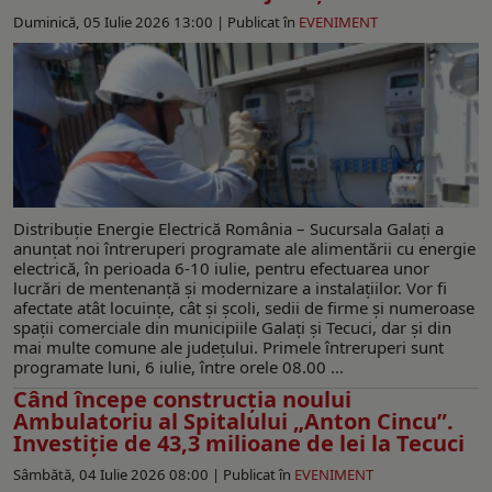
Duminică, 05 Iulie 2026 13:00 |
Publicat în
EVENIMENT
Distribuție Energie Electrică România – Sucursala Galați a
anunțat noi întreruperi programate ale alimentării cu energie
electrică, în perioada 6-10 iulie, pentru efectuarea unor
lucrări de mentenanță și modernizare a instalațiilor. Vor fi
afectate atât locuințe, cât și școli, sedii de firme și numeroase
spații comerciale din municipiile Galați și Tecuci, dar și din
mai multe comune ale județului. Primele întreruperi sunt
programate luni, 6 iulie, între orele 08.00 ...
Când începe construcția noului
Ambulatoriu al Spitalului „Anton Cincu”.
Investiție de 43,3 milioane de lei la Tecuci
Sâmbătă, 04 Iulie 2026 08:00 |
Publicat în
EVENIMENT