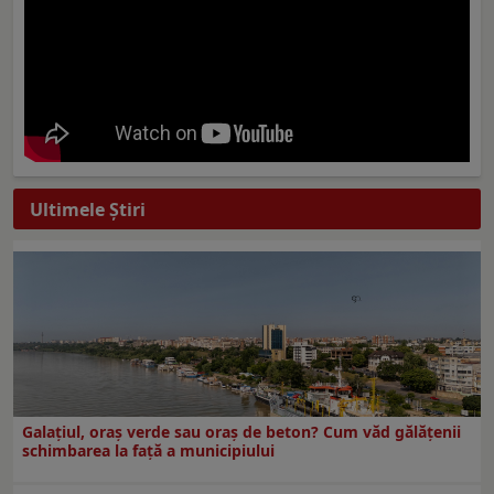
Ultimele Ştiri
Galațiul, oraș verde sau oraș de beton? Cum văd gălățenii
schimbarea la față a municipiului