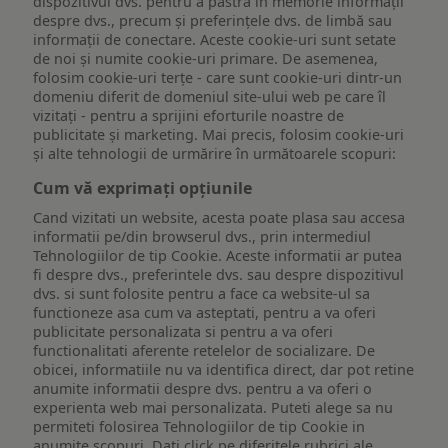
dispozitivul dvs. pentru a păstra în memorie informații
despre dvs., precum și preferințele dvs. de limbă sau
informații de conectare. Aceste cookie-uri sunt setate
de noi și numite cookie-uri primare. De asemenea,
folosim cookie-uri terțe - care sunt cookie-uri dintr-un
domeniu diferit de domeniul site-ului web pe care îl
vizitați - pentru a sprijini eforturile noastre de
publicitate și marketing. Mai precis, folosim cookie-uri
și alte tehnologii de urmărire în următoarele scopuri:
Cum vă exprimați opțiunile
Cand vizitati un website, acesta poate plasa sau accesa
informatii pe/din browserul dvs., prin intermediul
Tehnologiilor de tip Cookie. Aceste informatii ar putea
fi despre dvs., preferintele dvs. sau despre dispozitivul
dvs. si sunt folosite pentru a face ca website-ul sa
functioneze asa cum va asteptati, pentru a va oferi
publicitate personalizata si pentru a va oferi
functionalitati aferente retelelor de socializare. De
obicei, informatiile nu va identifica direct, dar pot retine
anumite informatii despre dvs. pentru a va oferi o
experienta web mai personalizata. Puteti alege sa nu
permiteti folosirea Tehnologiilor de tip Cookie in
anumite scopuri. Dati click pe diferitele rubrici ale