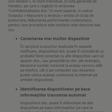
unii Vendor-i, în mod individual, în lista generală de
Vendori, pe care o regăsiți la secțiunea
“Confidențialitatea dvs.” In mod separat, in cadrul
Scopului « Masurare si Analiza » exista un Scop de
prelucrare, Măsurarea performanței conținutului,
pentru care procedura este similara celei descrise mai
sus.
Conectarea mai multor dispozitive
În sprijinul scopurilor explicate în această
notificare, dispozitivul dvs. poate fi considerat ca
probabil fiind conectat cu alte dispozitive care vă
aparțin dvs., sau gospodăriei dvs. (de exemplu,
deoarece sunteți conectat la același serviciu atât
pe telefon, cât și pe computer sau deoarece
puteți utiliza aceeași conexiune la internet pe
ambele dispozitive).
Identificarea dispozitivelor pe baza
informațiilor transmise automat
Dispozitivul dvs. poate fi diferențiat de alte
dispozitive pe baza informațiilor pe care le