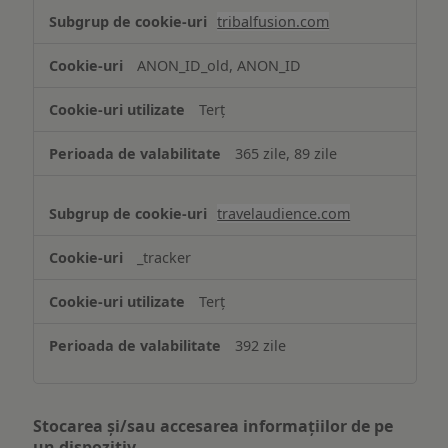
tribalfusion.com
ANON_ID_old, ANON_ID
Terț
365 zile, 89 zile
travelaudience.com
_tracker
Terț
392 zile
Stocarea și/sau accesarea informațiilor de pe
un dispozitiv