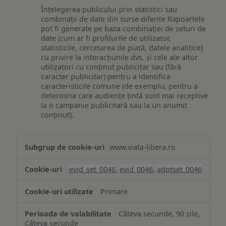
Înțelegerea publicului prin statistici sau
combinații de date din surse diferite Rapoartele
pot fi generate pe baza combinației de seturi de
date (cum ar fi profilurile de utilizator,
statisticile, cercetarea de piață, datele analitice)
cu privire la interacțiunile dvs. și cele ale altor
utilizatori cu conținut publicitar sau (fără
caracter publicitar) pentru a identifica
caracteristicile comune (de exemplu, pentru a
determina care audiențe țintă sunt mai receptive
la o campanie publicitară sau la un anumit
conținut).
Măsurare
www.viata-libera.ro
și
analiză
evid_set_0046
,
evid_0046
,
adptset_0046
Primare
Câteva secunde, 90 zile,
Câteva secunde