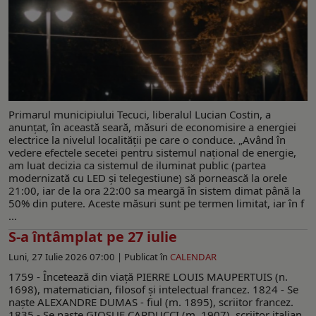
Primarul municipiului Tecuci, liberalul Lucian Costin, a
anunţat, în această seară, măsuri de economisire a energiei
electrice la nivelul localităţii pe care o conduce. „Având în
vedere efectele secetei pentru sistemul național de energie,
am luat decizia ca sistemul de iluminat public (partea
modernizată cu LED și telegestiune) să pornească la orele
21:00, iar de la ora 22:00 sa meargă în sistem dimat până la
50% din putere. Aceste măsuri sunt pe termen limitat, iar în f
...
S-a întâmplat pe 27 iulie
Luni, 27 Iulie 2026 07:00 |
Publicat în
CALENDAR
1759 - Încetează din viață PIERRE LOUIS MAUPERTUIS (n.
1698), matematician, filosof și intelectual francez. 1824 - Se
naşte ALEXANDRE DUMAS - fiul (m. 1895), scriitor francez.
1835 - Se naşte GIOSUE CARDUCCI (m. 1907), scriitor italian,