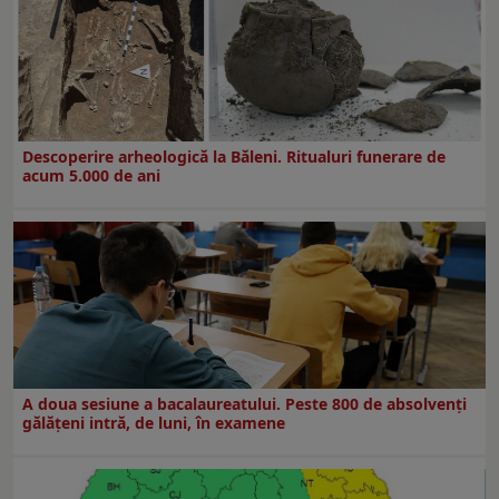
Descoperire arheologică la Băleni. Ritualuri funerare de
acum 5.000 de ani
A doua sesiune a bacalaureatului. Peste 800 de absolvenţi
gălăţeni intră, de luni, în examene