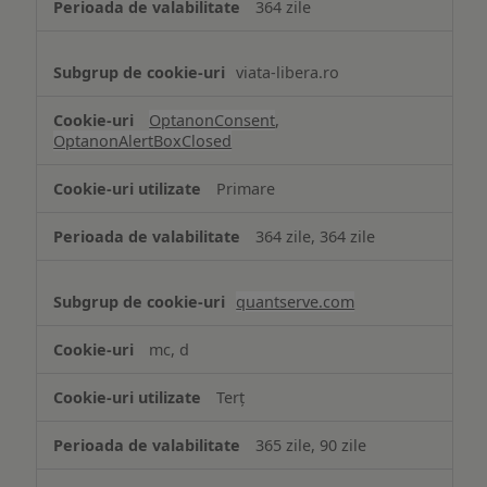
364 zile
viata-libera.ro
OptanonConsent
,
OptanonAlertBoxClosed
Primare
364 zile, 364 zile
quantserve.com
mc, d
Terț
365 zile, 90 zile