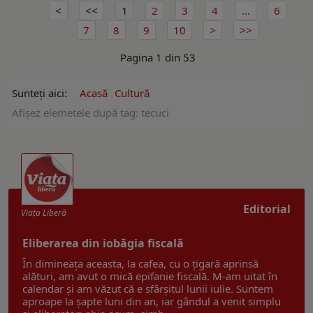
1
2
3
4
...
6
7
8
9
10
Pagina 1 din 53
Sunteți aici:
Acasă
Cultură
Afişez elemetele după tag: tecuci
Editorial
Viaţa Liberă
Eliberarea din iobăgia fiscală
În dimineața aceasta, la cafea, cu o țigară aprinsă
alături, am avut o mică epifanie fiscală. M-am uitat în
calendar și am văzut că e sfârșitul lunii iulie. Suntem
aproape la șapte luni din an, iar gândul a venit simplu