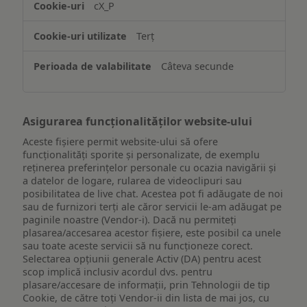
cX_P
informațiilor
de
Terț
pe
un
Câteva secunde
dispozitiv
Asigurarea funcționalităților website-ului
Aceste fișiere permit website-ului să ofere
funcționalități sporite și personalizate, de exemplu
reţinerea preferinţelor personale cu ocazia navigării și
a datelor de logare, rularea de videoclipuri sau
posibilitatea de live chat. Acestea pot fi adăugate de noi
sau de furnizori terți ale căror servicii le-am adăugat pe
paginile noastre (Vendor-i). Dacă nu permiteți
plasarea/accesarea acestor fișiere, este posibil ca unele
sau toate aceste servicii să nu funcționeze corect.
Selectarea opțiunii generale Activ (DA) pentru acest
scop implică inclusiv acordul dvs. pentru
plasare/accesare de informații, prin Tehnologii de tip
Cookie, de către toți Vendor-ii din lista de mai jos, cu