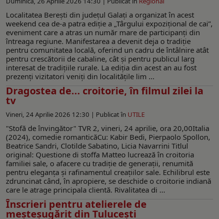
Duminică, 26 Aprilie 2026 14:30 |
Publicat în
Regional
Localitatea Berești din județul Galați a organizat în acest
weekend cea de-a patra ediție a „Târgului expozițional de cai”,
eveniment care a atras un număr mare de participanți din
întreaga regiune. Manifestarea a devenit deja o tradiție
pentru comunitatea locală, oferind un cadru de întâlnire atât
pentru crescătorii de cabaline, cât și pentru publicul larg
interesat de tradițiile rurale. La ediția din acest an au fost
prezenți vizitatori veniți din localitățile lim ...
Dragostea de... croitorie, în filmul zilei la
tv
Vineri, 24 Aprilie 2026 12:30 |
Publicat în
UTILE
"Stofă de învingător" TVR 2, vineri, 24 aprilie, ora 20,00Italia
(2024), comedie romanticăCu: Kabir Bedi, Pierpaolo Spollon,
Beatrice Sandri, Clotilde Sabatino, Licia Navarrini Titlul
original: Questione di stoffa Matteo lucrează în croitoria
familiei sale, o afacere cu tradiție de generații, renumită
pentru eleganța și rafinamentul creațiilor sale. Echilibrul este
zdruncinat când, în apropiere, se deschide o croitorie indiană
care le atrage principala clientă. Rivalitatea di ...
Înscrieri pentru atelierele de
meșteșugărit din Tulucești