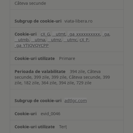
Câteva secunde
viata-libera.ro
cX_G
,
__utmt
,
_ga_xxxxxxxxxx
,
_ga
,
__utmb
,
__utma
,
__utmz
,
__utmc
,
cX_P
,
_ga_YTJQVQYCPP
Primare
394 zile, Câteva
secunde, 399 zile, 399 zile, Câteva secunde, 399
zile, 182 zile, 364 zile, 394 zile, 729 zile
adtlgc.com
evid_0046
Terț