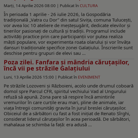
Marți, 14 Aprilie 2026 08:00 |
Publicat în
CULTURA
În perioada 1 aprilie - 26 iulie 2026, la Gospodăria
tradițională „Vatra cu Dor” din satul Sivița, comuna Tulucești,
vor avea loc 10 ateliere de meșteșugărit, dedicate elevilor și
tinerilor pasionați de cultură și tradiții. Programul include
activități practice prin care participanții vor putea realiza
măști populare, vor experimenta roata olarului și vor învăța
dansuri tradiționale specifice zonei Galațiului. Înscrierile sunt
deschise pentru grupuri de elevi sau ...
Poza zilei. Fanfara și mândria căruțașilor,
încă vii pe străzile Galațiului
Luni, 13 Aprilie 2026 15:00 |
Publicat în
EVENIMENT
Pe străzile Lozoveni și Războieni, acolo unde drumul coboară
domol spre Parcul CFR, spiritul vechiului Vad al Ungurului
refuză să apună. Zona pare să respire încă amintirile
vremurilor în care curțile erau mari, pline de animale, iar
viața întregii comunități gravita în jurul breslei căruțașilor.
Obiceiul de a sărbători cu fast a fost inițiat de Renato Sîrghi,
considerat liderul căruțașilor în acea perioadă. De sărbători,
mahalaua se schimba la față: era adusă ...