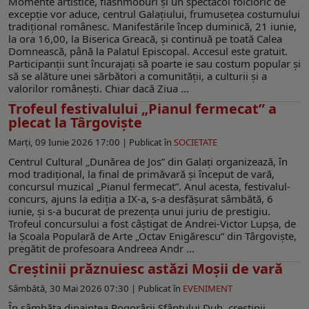
Momente artistice, flashmoburi şi un spectacol folcloric de
excepție vor aduce, centrul Galaţiului, frumusețea costumului
tradițional românesc. Manifestările încep duminică, 21 iunie,
la ora 16,00, la Biserica Greacă, şi continuă pe toată Calea
Domnească, până la Palatul Episcopal. Accesul este gratuit.
Participanții sunt încurajați să poarte ie sau costum popular și
să se alăture unei sărbători a comunității, a culturii și a
valorilor românești. Chiar dacă Ziua ...
Trofeul festivalului „Pianul fermecat” a
plecat la Târgoviște
Marți, 09 Iunie 2026 17:00 |
Publicat în
SOCIETATE
Centrul Cultural „Dunărea de Jos” din Galați organizează, în
mod tradiţional, la final de primăvară și început de vară,
concursul muzical „Pianul fermecat”. Anul acesta, festivalul-
concurs, ajuns la ediția a IX-a, s-a desfăşurat sâmbătă, 6
iunie, și s-a bucurat de prezența unui juriu de prestigiu.
Trofeul concursului a fost câștigat de Andrei-Victor Lupșa, de
la Școala Populară de Arte „Octav Enigărescu” din Târgoviște,
pregătit de profesoara Andreea Andr ...
Creştinii prăznuiesc astăzi Moşii de vară
Sâmbătă, 30 Mai 2026 07:30 |
Publicat în
EVENIMENT
În sâmbăta dinaintea Pogorârii Sfântului Duh, creştinii