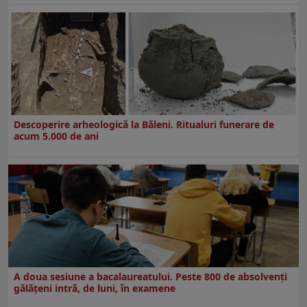
Descoperire arheologică la Băleni. Ritualuri funerare de
acum 5.000 de ani
A doua sesiune a bacalaureatului. Peste 800 de absolvenţi
gălăţeni intră, de luni, în examene