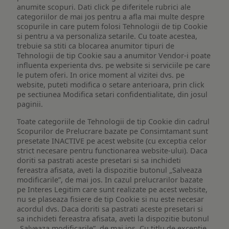
anumite scopuri. Dati click pe diferitele rubrici ale
categoriilor de mai jos pentru a afla mai multe despre
scopurile in care putem folosi Tehnologii de tip Cookie
si pentru a va personaliza setarile. Cu toate acestea,
trebuie sa stiti ca blocarea anumitor tipuri de
Tehnologii de tip Cookie sau a anumitor Vendor-i poate
influenta experienta dvs. pe website si serviciile pe care
le putem oferi. In orice moment al vizitei dvs. pe
website, puteti modifica o setare anterioara, prin click
pe sectiunea Modifica setari confidentialitate, din josul
paginii.
Toate categoriile de Tehnologii de tip Cookie din cadrul
Scopurilor de Prelucrare bazate pe Consimtamant sunt
presetate INACTIVE pe acest website (cu exceptia celor
strict necesare pentru functionarea website-ului). Daca
doriti sa pastrati aceste presetari si sa inchideti
fereastra afisata, aveti la dispozitie butonul „Salveaza
modificarile”, de mai jos. In cazul prelucrarilor bazate
pe Interes Legitim care sunt realizate pe acest website,
nu se plaseaza fisiere de tip Cookie si nu este necesar
acordul dvs. Daca doriti sa pastrati aceste presetari si
sa inchideti fereastra afisata, aveti la dispozitie butonul
„Salveaza modificarile”, de mai jos. Cu titlu de exceptie,