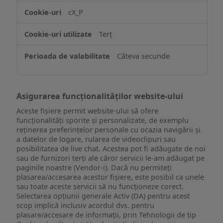
accesarea
cX_P
informațiilor
de
Terț
pe
un
Câteva secunde
dispozitiv
Asigurarea funcționalităților website-ului
Aceste fișiere permit website-ului să ofere
funcționalități sporite și personalizate, de exemplu
reţinerea preferinţelor personale cu ocazia navigării și
a datelor de logare, rularea de videoclipuri sau
posibilitatea de live chat. Acestea pot fi adăugate de noi
sau de furnizori terți ale căror servicii le-am adăugat pe
paginile noastre (Vendor-i). Dacă nu permiteți
plasarea/accesarea acestor fișiere, este posibil ca unele
sau toate aceste servicii să nu funcționeze corect.
Selectarea opțiunii generale Activ (DA) pentru acest
scop implică inclusiv acordul dvs. pentru
plasare/accesare de informații, prin Tehnologii de tip