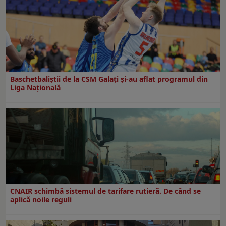
Baschetbaliștii de la CSM Galați și-au aflat programul din
Liga Națională
CNAIR schimbă sistemul de tarifare rutieră. De când se
aplică noile reguli