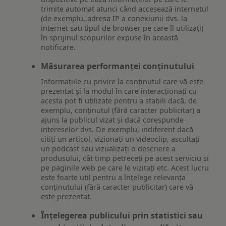
trimite automat atunci când accesează internetul
(de exemplu, adresa IP a conexiunii dvs. la
internet sau tipul de browser pe care îl utilizați)
în sprijinul scopurilor expuse în această
notificare.
Măsurarea performanței conținutului
Informațiile cu privire la conținutul care vă este
prezentat și la modul în care interacționați cu
acesta pot fi utilizate pentru a stabili dacă, de
exemplu, conținutul (fără caracter publicitar) a
ajuns la publicul vizat și dacă corespunde
intereselor dvs. De exemplu, indiferent dacă
citiți un articol, vizionați un videoclip, ascultați
un podcast sau vizualizați o descriere a
produsului, cât timp petreceți pe acest serviciu și
pe paginile web pe care le vizitați etc. Acest lucru
este foarte util pentru a înțelege relevanța
conținutului (fără caracter publicitar) care vă
este prezentat.
Înțelegerea publicului prin statistici sau