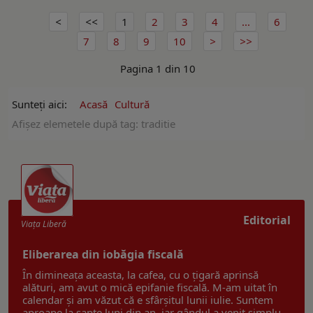
1
2
3
4
...
6
7
8
9
10
Pagina 1 din 10
Sunteți aici:
Acasă
Cultură
Afişez elemetele după tag: traditie
Editorial
Viaţa Liberă
Eliberarea din iobăgia fiscală
În dimineața aceasta, la cafea, cu o țigară aprinsă
alături, am avut o mică epifanie fiscală. M-am uitat în
calendar și am văzut că e sfârșitul lunii iulie. Suntem
aproape la șapte luni din an, iar gândul a venit simplu