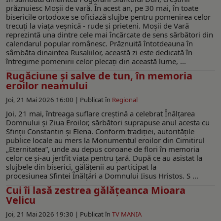
prăznuiesc Moşii de vară. În acest an, pe 30 mai, în toate
bisericile ortodoxe se oficiază slujbe pentru pomenirea celor
trecuţi la viaţa veşnică - rude şi prieteni. Moșii de Vară
reprezintă una dintre cele mai încărcate de sens sărbători din
calendarul popular românesc. Prăznuită întotdeauna în
sâmbăta dinaintea Rusaliilor, această zi este dedicată în
întregime pomenirii celor plecați din această lume, ...
Rugăciune și salve de tun, în memoria
eroilor neamului
Joi, 21 Mai 2026 16:00 |
Publicat în
Regional
Joi, 21 mai, întreaga suflare creștină a celebrat Înălțarea
Domnului și Ziua Eroilor, sărbători suprapuse anul acesta cu
Sfinţii Constantin și Elena. Conform tradiției, autoritățile
publice locale au mers la Monumentul eroilor din Cimitirul
„Eternitatea”, unde au depus coroane de flori în memoria
celor ce și-au jertfit viața pentru țară. După ce au asistat la
slujbele din biserici, gălățenii au participat la
procesiunea Sfintei Înălţări a Domnului Iisus Hristos. S ...
Cui îi lasă zestrea gălăţeanca Mioara
Velicu
Joi, 21 Mai 2026 19:30 |
Publicat în
TV MANIA