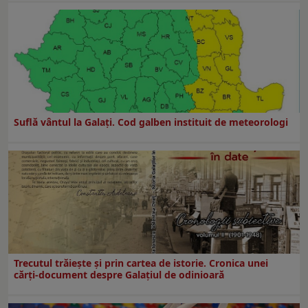
Suflă vântul la Galaţi. Cod galben instituit de meteorologi
Trecutul trăiește și prin cartea de istorie. Cronica unei
cărți-document despre Galațiul de odinioară