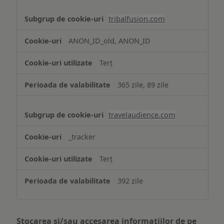
tribalfusion.com
ANON_ID_old, ANON_ID
Terț
365 zile, 89 zile
travelaudience.com
_tracker
Terț
392 zile
Stocarea și/sau accesarea informațiilor de pe