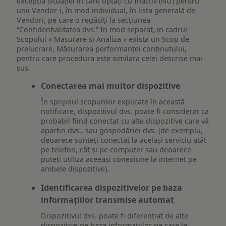
excepția situației în care optați cu Inactiv (NU) pentru
unii Vendor-i, în mod individual, în lista generală de
Vendori, pe care o regăsiți la secțiunea
“Confidențialitatea dvs.” In mod separat, in cadrul
Scopului « Masurare si Analiza » exista un Scop de
prelucrare, Măsurarea performanței conținutului,
pentru care procedura este similara celei descrise mai
sus.
Conectarea mai multor dispozitive
În sprijinul scopurilor explicate în această
notificare, dispozitivul dvs. poate fi considerat ca
probabil fiind conectat cu alte dispozitive care vă
aparțin dvs., sau gospodăriei dvs. (de exemplu,
deoarece sunteți conectat la același serviciu atât
pe telefon, cât și pe computer sau deoarece
puteți utiliza aceeași conexiune la internet pe
ambele dispozitive).
Identificarea dispozitivelor pe baza
informațiilor transmise automat
Dispozitivul dvs. poate fi diferențiat de alte
dispozitive pe baza informațiilor pe care le