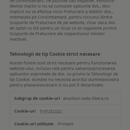
de consimtamant, fie pozitive sau negative. Vendorul
devine inactiv si nu va cunoaste optiunile dvs., deci
implicit nu va efectua nicio Prelucrare a datelor dvs.,
intemeiata pe Consimtamant, pentru niciunul dintre
Scopurile de Prelucrare de pe website, chiar daca dvs.
ati optat cu DA pentru un Scop ce se regaseste printre
Scopurile de Prelucrare ale respectivului Vendor
inactivat.
Tehnologii de tip Cookie strict necesare
Aceste fisiere sunt strict necesare pentru functionarea
website-ului, inclusiv cele pentru salvarea/procesarea
optiunilor exprimate de dvs. cu privire la Tehnologii de
tip Cookie. Acestea nu necesita acordul dumneavoastra
pentru plasare/accesare si nu pot fi dezactivate.
Tehnologii
anunturi.viata-libera.ro
de
tip
PHPSESSID
Cookie
strict
Primare
necesare