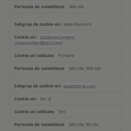
364 zile
viata-libera.ro
OptanonConsent
,
OptanonAlertBoxClosed
Primare
364 zile, 364 zile
quantserve.com
mc, d
Terț
365 zile, 90 zile