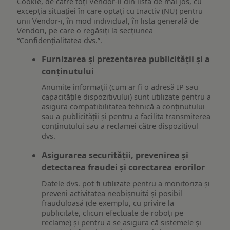
Cookie, de către toți Vendor-ii din lista de mai jos, cu
excepția situației în care optați cu Inactiv (NU) pentru
unii Vendor-i, în mod individual, în lista generală de
Vendori, pe care o regăsiți la secțiunea
“Confidențialitatea dvs.”.
Furnizarea și prezentarea publicității și a
conținutului
Anumite informații (cum ar fi o adresă IP sau
capacitățile dispozitivului) sunt utilizate pentru a
asigura compatibilitatea tehnică a conținutului
sau a publicității și pentru a facilita transmiterea
conținutului sau a reclamei către dispozitivul
dvs.
Asigurarea securității, prevenirea și
detectarea fraudei și corectarea erorilor
Datele dvs. pot fi utilizate pentru a monitoriza și
preveni activitatea neobișnuită și posibil
frauduloasă (de exemplu, cu privire la
publicitate, clicuri efectuate de roboți pe
reclame) și pentru a se asigura că sistemele și