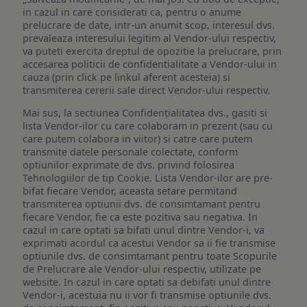
in cazul in care considerati ca, pentru o anume
prelucrare de date, intr-un anumit scop, interesul dvs.
prevaleaza interesului legitim al Vendor-ului respectiv,
va puteti exercita dreptul de opozitie la prelucrare, prin
accesarea politicii de confidentialitate a Vendor-ului in
cauza (prin click pe linkul aferent acesteia) si
transmiterea cererii sale direct Vendor-ului respectiv.
Mai sus, la sectiunea Confidențialitatea dvs., gasiti si
lista Vendor-ilor cu care colaboram in prezent (sau cu
care putem colabora in viitor) si catre care putem
transmite datele personale colectate, conform
optiunilor exprimate de dvs. privind folosirea
Tehnologiilor de tip Cookie. Lista Vendor-ilor are pre-
bifat fiecare Vendor, aceasta setare permitand
transmiterea optiunii dvs. de consimtamant pentru
fiecare Vendor, fie ca este pozitiva sau negativa. In
cazul in care optati sa bifati unul dintre Vendor-i, va
exprimati acordul ca acestui Vendor sa ii fie transmise
optiunile dvs. de consimtamant pentru toate Scopurile
de Prelucrare ale Vendor-ului respectiv, utilizate pe
website. In cazul in care optati sa debifati unul dintre
Vendor-i, acestuia nu ii vor fi transmise optiunile dvs.