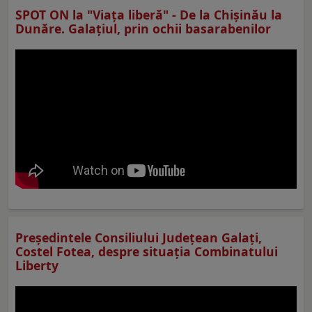
SPOT ON la "Viaţa liberă" - De la Chișinău la
Dunăre. Galațiul, prin ochii basarabenilor
Preşedintele Consiliului Judeţean Galaţi,
Costel Fotea, despre situaţia Combinatului
Liberty