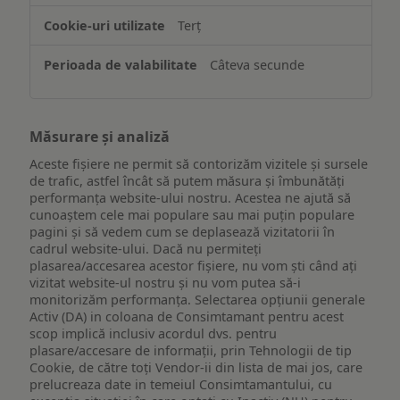
Terț
Câteva secunde
Măsurare și analiză
Aceste fișiere ne permit să contorizăm vizitele și sursele
de trafic, astfel încât să putem măsura și îmbunătăți
performanța website-ului nostru. Acestea ne ajută să
cunoaștem cele mai populare sau mai puțin populare
pagini și să vedem cum se deplasează vizitatorii în
cadrul website-ului. Dacă nu permiteți
plasarea/accesarea acestor fișiere, nu vom ști când ați
vizitat website-ul nostru și nu vom putea să-i
monitorizăm performanța. Selectarea opțiunii generale
Activ (DA) in coloana de Consimtamant pentru acest
scop implică inclusiv acordul dvs. pentru
plasare/accesare de informații, prin Tehnologii de tip
Cookie, de către toți Vendor-ii din lista de mai jos, care
prelucreaza date in temeiul Consimtamantului, cu