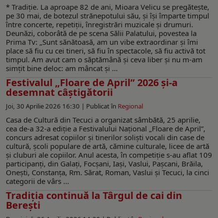
* Tradiţie. La aproape 82 de ani, Mioara Velicu se pregăteşte,
pe 30 mai, de botezul strănepotului său, şi îşi împarte timpul
între concerte, repetiţii, înregistrări muzicale şi drumuri.
Deunăzi, coborâtă de pe scena Sălii Palatului, povestea la
Prima Tv: „Sunt sănătoasă, am un vibe extraordinar și îmi
place să fiu cu cei tineri, să fiu în spectacole, să fiu activă tot
timpul. Am avut cam o săptămână și ceva liber și nu m-am
simțit bine deloc: am mâncat și ...
Festivalul „Floare de April” 2026 și-a
desemnat câștigătorii
Joi, 30 Aprilie 2026 16:30 |
Publicat în
Regional
Casa de Cultură din Tecuci a organizat sâmbătă, 25 aprilie,
cea de-a 32-a ediție a Festivalului Național „Floare de April”,
concurs adresat copiilor și tinerilor soliști vocali din case de
cultură, școli populare de artă, cămine culturale, licee de artă
şi cluburi ale copiilor. Anul acesta, în competiţie s-au aflat 109
participanți, din Galați, Focșani, Iași, Vaslui, Pașcani, Brăila,
Onești, Constanța, Rm. Sărat, Roman, Vaslui și Tecuci, la cinci
categorii de vârs ...
Tradiția continuă la Târgul de cai din
Berești