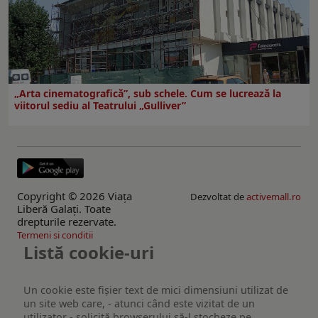
„Arta cinematografică”, sub schele. Cum se lucrează la
viitorul sediu al Teatrului „Gulliver”
Copyright © 2026 Viaţa
Dezvoltat de
activemall.ro
Liberă Galaţi. Toate
drepturile rezervate.
Termeni si conditii
Listă cookie-uri
Un cookie este fişier text de mici dimensiuni utilizat de
un site web care, - atunci când este vizitat de un
utilizator - solicită browserului să-l stocheze pe