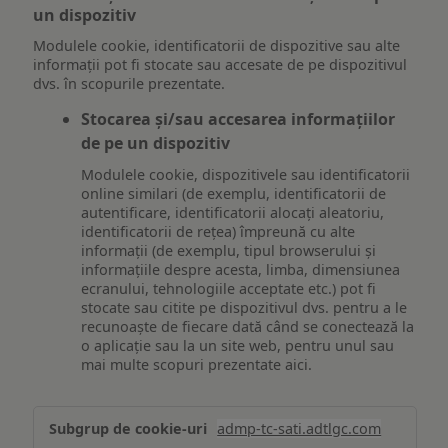
un dispozitiv
Modulele cookie, identificatorii de dispozitive sau alte
informații pot fi stocate sau accesate de pe dispozitivul
dvs. în scopurile prezentate.
Stocarea și/sau accesarea informațiilor
de pe un dispozitiv
Modulele cookie, dispozitivele sau identificatorii
online similari (de exemplu, identificatorii de
autentificare, identificatorii alocați aleatoriu,
identificatorii de rețea) împreună cu alte
informații (de exemplu, tipul browserului și
informațiile despre acesta, limba, dimensiunea
ecranului, tehnologiile acceptate etc.) pot fi
stocate sau citite pe dispozitivul dvs. pentru a le
recunoaște de fiecare dată când se conectează la
o aplicație sau la un site web, pentru unul sau
mai multe scopuri prezentate aici.
Stocarea
admp-tc-sati.adtlgc.com
și/sau