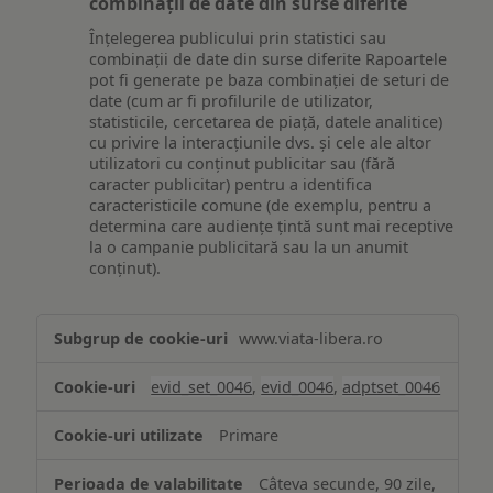
combinații de date din surse diferite
Înțelegerea publicului prin statistici sau
combinații de date din surse diferite Rapoartele
pot fi generate pe baza combinației de seturi de
date (cum ar fi profilurile de utilizator,
statisticile, cercetarea de piață, datele analitice)
cu privire la interacțiunile dvs. și cele ale altor
utilizatori cu conținut publicitar sau (fără
caracter publicitar) pentru a identifica
caracteristicile comune (de exemplu, pentru a
determina care audiențe țintă sunt mai receptive
la o campanie publicitară sau la un anumit
conținut).
Măsurare
www.viata-libera.ro
și
analiză
evid_set_0046
,
evid_0046
,
adptset_0046
Primare
Câteva secunde, 90 zile,