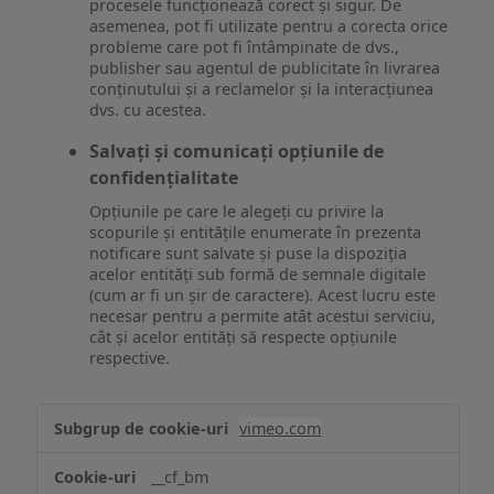
procesele funcționează corect și sigur. De
asemenea, pot fi utilizate pentru a corecta orice
probleme care pot fi întâmpinate de dvs.,
publisher sau agentul de publicitate în livrarea
conținutului și a reclamelor și la interacțiunea
dvs. cu acestea.
Salvați și comunicați opțiunile de
confidențialitate
Opțiunile pe care le alegeți cu privire la
scopurile și entitățile enumerate în prezenta
notificare sunt salvate și puse la dispoziția
acelor entități sub formă de semnale digitale
(cum ar fi un șir de caractere). Acest lucru este
necesar pentru a permite atât acestui serviciu,
cât și acelor entități să respecte opțiunile
respective.
Asigurarea
vimeo.com
funcționalităților
website-
__cf_bm
ului