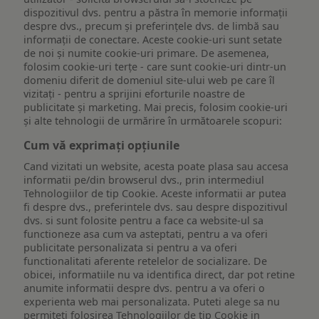
dispozitivul dvs. pentru a păstra în memorie informații
despre dvs., precum și preferințele dvs. de limbă sau
informații de conectare. Aceste cookie-uri sunt setate
de noi și numite cookie-uri primare. De asemenea,
folosim cookie-uri terțe - care sunt cookie-uri dintr-un
domeniu diferit de domeniul site-ului web pe care îl
vizitați - pentru a sprijini eforturile noastre de
publicitate și marketing. Mai precis, folosim cookie-uri
și alte tehnologii de urmărire în următoarele scopuri:
Cum vă exprimați opțiunile
Cand vizitati un website, acesta poate plasa sau accesa
informatii pe/din browserul dvs., prin intermediul
Tehnologiilor de tip Cookie. Aceste informatii ar putea
fi despre dvs., preferintele dvs. sau despre dispozitivul
dvs. si sunt folosite pentru a face ca website-ul sa
functioneze asa cum va asteptati, pentru a va oferi
publicitate personalizata si pentru a va oferi
functionalitati aferente retelelor de socializare. De
obicei, informatiile nu va identifica direct, dar pot retine
anumite informatii despre dvs. pentru a va oferi o
experienta web mai personalizata. Puteti alege sa nu
permiteti folosirea Tehnologiilor de tip Cookie in