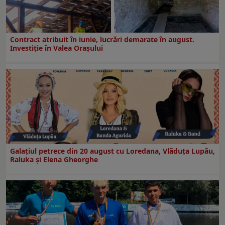
Contract atribuit în iunie, lucrări demarate în august.
Investiţie în Valea Oraşului
Galaţiul petrece din 20 august cu Loredana, Vlăduța Lupău,
Raluka și Elena Gheorghe