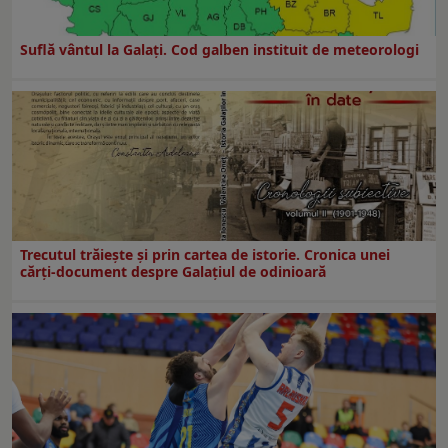
Suflă vântul la Galaţi. Cod galben instituit de meteorologi
Trecutul trăiește și prin cartea de istorie. Cronica unei
cărți-document despre Galațiul de odinioară