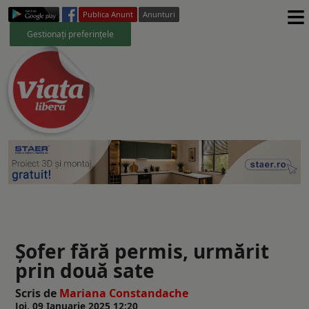
≡
Publica Anunt
Anunturi
Gestionați preferințele
Șofer fără permis, urmărit
prin două sate
Scris de
Mariana Constandache
Joi, 09 Ianuarie 2025 12:20