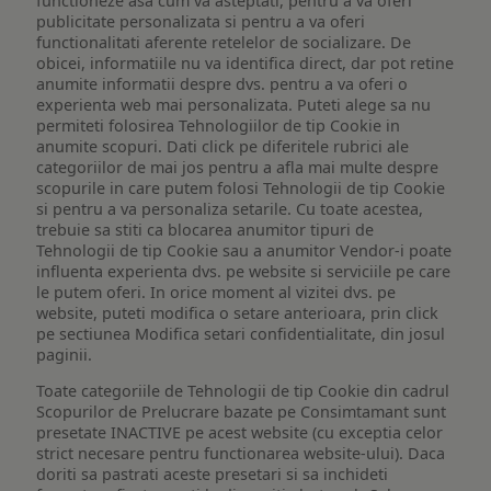
functioneze asa cum va asteptati, pentru a va oferi
publicitate personalizata si pentru a va oferi
functionalitati aferente retelelor de socializare. De
obicei, informatiile nu va identifica direct, dar pot retine
anumite informatii despre dvs. pentru a va oferi o
experienta web mai personalizata. Puteti alege sa nu
permiteti folosirea Tehnologiilor de tip Cookie in
anumite scopuri. Dati click pe diferitele rubrici ale
categoriilor de mai jos pentru a afla mai multe despre
scopurile in care putem folosi Tehnologii de tip Cookie
si pentru a va personaliza setarile. Cu toate acestea,
trebuie sa stiti ca blocarea anumitor tipuri de
Tehnologii de tip Cookie sau a anumitor Vendor-i poate
influenta experienta dvs. pe website si serviciile pe care
le putem oferi. In orice moment al vizitei dvs. pe
website, puteti modifica o setare anterioara, prin click
pe sectiunea Modifica setari confidentialitate, din josul
paginii.
Toate categoriile de Tehnologii de tip Cookie din cadrul
Scopurilor de Prelucrare bazate pe Consimtamant sunt
presetate INACTIVE pe acest website (cu exceptia celor
strict necesare pentru functionarea website-ului). Daca
doriti sa pastrati aceste presetari si sa inchideti