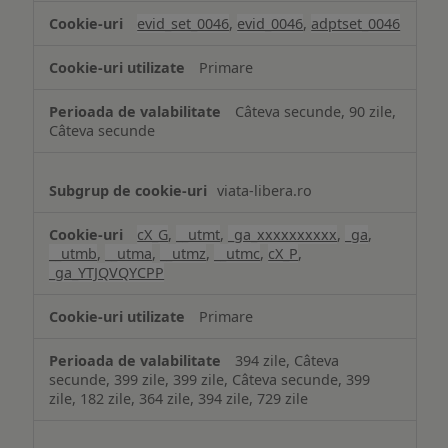
analiză
evid_set_0046
,
evid_0046
,
adptset_0046
Primare
Câteva secunde, 90 zile,
Câteva secunde
viata-libera.ro
cX_G
,
__utmt
,
_ga_xxxxxxxxxx
,
_ga
,
__utmb
,
__utma
,
__utmz
,
__utmc
,
cX_P
,
_ga_YTJQVQYCPP
Primare
394 zile, Câteva
secunde, 399 zile, 399 zile, Câteva secunde, 399
zile, 182 zile, 364 zile, 394 zile, 729 zile