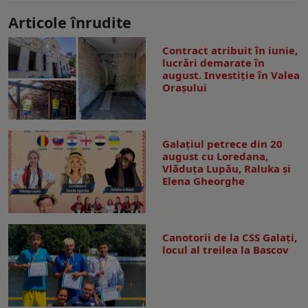
Articole înrudite
Contract atribuit în iunie,
lucrări demarate în
august. Investiţie în Valea
Oraşului
Galaţiul petrece din 20
august cu Loredana,
Vlăduța Lupău, Raluka și
Elena Gheorghe
Canotorii de la CSS Galați,
locul al treilea la Bascov