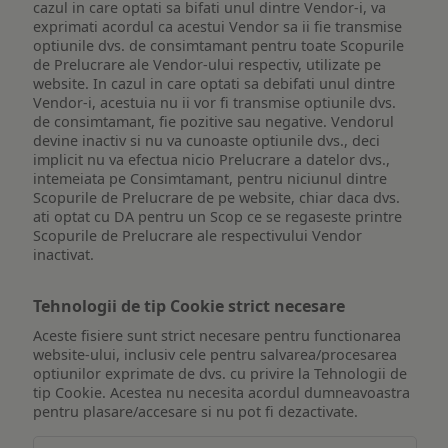
cazul in care optati sa bifati unul dintre Vendor-i, va
exprimati acordul ca acestui Vendor sa ii fie transmise
optiunile dvs. de consimtamant pentru toate Scopurile
de Prelucrare ale Vendor-ului respectiv, utilizate pe
website. In cazul in care optati sa debifati unul dintre
Vendor-i, acestuia nu ii vor fi transmise optiunile dvs.
de consimtamant, fie pozitive sau negative. Vendorul
devine inactiv si nu va cunoaste optiunile dvs., deci
implicit nu va efectua nicio Prelucrare a datelor dvs.,
intemeiata pe Consimtamant, pentru niciunul dintre
Scopurile de Prelucrare de pe website, chiar daca dvs.
ati optat cu DA pentru un Scop ce se regaseste printre
Scopurile de Prelucrare ale respectivului Vendor
inactivat.
Tehnologii de tip Cookie strict necesare
Aceste fisiere sunt strict necesare pentru functionarea
website-ului, inclusiv cele pentru salvarea/procesarea
optiunilor exprimate de dvs. cu privire la Tehnologii de
tip Cookie. Acestea nu necesita acordul dumneavoastra
pentru plasare/accesare si nu pot fi dezactivate.
Tehnologii