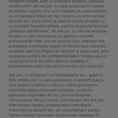
fereastra afisata, aveti la dispozitie butonul „Salveaza
modificarile”, de mai jos. In cazul prelucrarilor bazate
pe Interes Legitim care sunt realizate pe acest website,
nu se plaseaza fisiere de tip Cookie si nu este necesar
acordul dvs. Daca doriti sa pastrati aceste presetari si
sa inchideti fereastra afisata, aveti la dispozitie butonul
„Salveaza modificarile”, de mai jos. Cu titlu de exceptie,
in cazul in care considerati ca, pentru o anume
prelucrare de date, intr-un anumit scop, interesul dvs.
prevaleaza interesului legitim al Vendor-ului respectiv,
va puteti exercita dreptul de opozitie la prelucrare, prin
accesarea politicii de confidentialitate a Vendor-ului in
cauza (prin click pe linkul aferent acesteia) si
transmiterea cererii sale direct Vendor-ului respectiv.
Mai sus, la sectiunea Confidențialitatea dvs., gasiti si
lista Vendor-ilor cu care colaboram in prezent (sau cu
care putem colabora in viitor) si catre care putem
transmite datele personale colectate, conform
optiunilor exprimate de dvs. privind folosirea
Tehnologiilor de tip Cookie. Lista Vendor-ilor are pre-
bifat fiecare Vendor, aceasta setare permitand
transmiterea optiunii dvs. de consimtamant pentru
fiecare Vendor, fie ca este pozitiva sau negativa. In