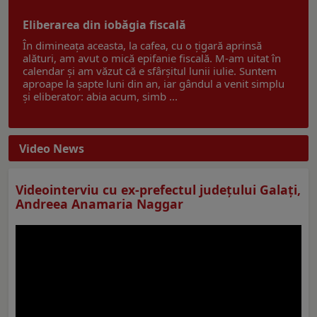
Eliberarea din iobăgia fiscală
În dimineața aceasta, la cafea, cu o țigară aprinsă
alături, am avut o mică epifanie fiscală. M-am uitat în
calendar și am văzut că e sfârșitul lunii iulie. Suntem
aproape la șapte luni din an, iar gândul a venit simplu
și eliberator: abia acum, simb ...
Video News
Videointerviu cu ex-prefectul judeţului Galaţi,
Andreea Anamaria Naggar