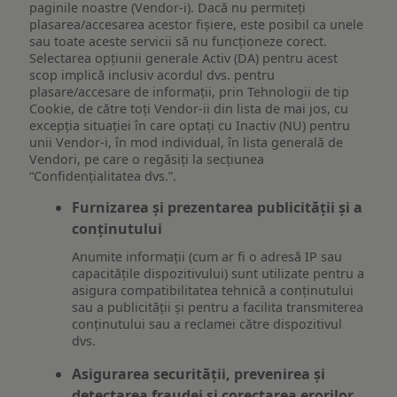
paginile noastre (Vendor-i). Dacă nu permiteți
plasarea/accesarea acestor fișiere, este posibil ca unele
sau toate aceste servicii să nu funcționeze corect.
Selectarea opțiunii generale Activ (DA) pentru acest
scop implică inclusiv acordul dvs. pentru
plasare/accesare de informații, prin Tehnologii de tip
Cookie, de către toți Vendor-ii din lista de mai jos, cu
excepția situației în care optați cu Inactiv (NU) pentru
unii Vendor-i, în mod individual, în lista generală de
Vendori, pe care o regăsiți la secțiunea
“Confidențialitatea dvs.”.
Furnizarea și prezentarea publicității și a
conținutului
Anumite informații (cum ar fi o adresă IP sau
capacitățile dispozitivului) sunt utilizate pentru a
asigura compatibilitatea tehnică a conținutului
sau a publicității și pentru a facilita transmiterea
conținutului sau a reclamei către dispozitivul
dvs.
Asigurarea securității, prevenirea și
detectarea fraudei și corectarea erorilor