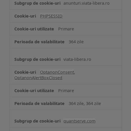
anunturi.viata-libera.ro
de
tip
PHPSESSID
Cookie
strict
Primare
necesare
364 zile
viata-libera.ro
OptanonConsent
,
OptanonAlertBoxClosed
Primare
364 zile, 364 zile
quantserve.com