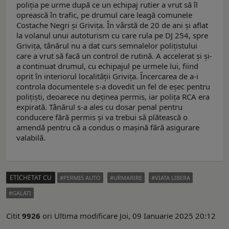
poliția pe urme după ce un echipaj rutier a vrut să îl
oprească în trafic, pe drumul care leagă comunele
Costache Negri și Grivița. În vârstă de 20 de ani și aflat
la volanul unui autoturism cu care rula pe DJ 254, spre
Grivița, tânărul nu a dat curs semnalelor polițistului
care a vrut să facă un control de rutină. A accelerat și și-
a continuat drumul, cu echipajul pe urmele lui, fiind
oprit în interiorul localității Grivița. Încercarea de a-i
controla documentele s-a dovedit un fel de eșec pentru
polițiști, deoarece nu deținea permis, iar polița RCA era
expirată. Tânărul s-a ales cu dosar penal pentru
conducere fără permis și va trebui să plătească o
amendă pentru că a condus o mașină fără asigurare
valabilă.
ETICHETAT CU
PERMIS AUTO
URMARIRE
VIATA LIBERA
GALATI
Citit
9926
ori
Ultima modificare Joi, 09 Ianuarie 2025 20:12