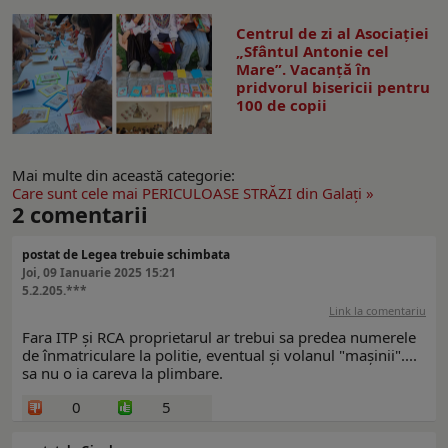
Centrul de zi al Asociației
„Sfântul Antonie cel
Mare”. Vacanță în
pridvorul bisericii pentru
100 de copii
Mai multe din această categorie:
Care sunt cele mai PERICULOASE STRĂZI din Galaţi »
2
comentarii
postat de Legea trebuie schimbata
Joi, 09 Ianuarie 2025 15:21
5.2.205.***
Link la comentariu
Fara ITP și RCA proprietarul ar trebui sa predea numerele
de înmatriculare la politie, eventual și volanul "mașinii"....
sa nu o ia careva la plimbare.
0
5