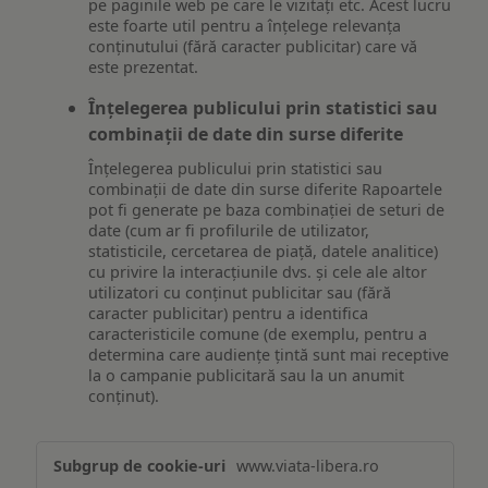
pe paginile web pe care le vizitați etc. Acest lucru
este foarte util pentru a înțelege relevanța
conținutului (fără caracter publicitar) care vă
este prezentat.
Înțelegerea publicului prin statistici sau
combinații de date din surse diferite
Înțelegerea publicului prin statistici sau
combinații de date din surse diferite Rapoartele
pot fi generate pe baza combinației de seturi de
date (cum ar fi profilurile de utilizator,
statisticile, cercetarea de piață, datele analitice)
cu privire la interacțiunile dvs. și cele ale altor
utilizatori cu conținut publicitar sau (fără
caracter publicitar) pentru a identifica
caracteristicile comune (de exemplu, pentru a
determina care audiențe țintă sunt mai receptive
la o campanie publicitară sau la un anumit
conținut).
Măsurare
www.viata-libera.ro
și