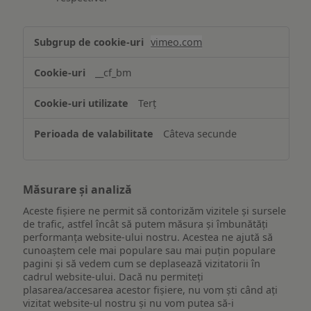
Asigurarea
vimeo.com
funcționalităților
website-
__cf_bm
ului
Terț
Câteva secunde
Măsurare și analiză
Aceste fișiere ne permit să contorizăm vizitele și sursele
de trafic, astfel încât să putem măsura și îmbunătăți
performanța website-ului nostru. Acestea ne ajută să
cunoaștem cele mai populare sau mai puțin populare
pagini și să vedem cum se deplasează vizitatorii în
cadrul website-ului. Dacă nu permiteți
plasarea/accesarea acestor fișiere, nu vom ști când ați
vizitat website-ul nostru și nu vom putea să-i