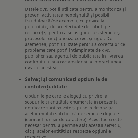
Datele dvs. pot fi utilizate pentru a monitoriza și
preveni activitatea neobișnuită și posibil
frauduloasă (de exemplu, cu privire la
publicitate, clicuri efectuate de roboți pe
reclame) și pentru a se asigura că sistemele și
procesele funcționează corect și sigur. De
asemenea, pot fi utilizate pentru a corecta orice
probleme care pot fi întâmpinate de dvs.,
publisher sau agentul de publicitate în livrarea
conținutului și a reclamelor și la interacțiunea
dvs. cu acestea.
Salvați și comunicați opțiunile de
confidențialitate
Opțiunile pe care le alegeți cu privire la
scopurile și entitățile enumerate în prezenta
notificare sunt salvate și puse la dispoziția
acelor entități sub formă de semnale digitale
(cum ar fi un șir de caractere). Acest lucru este
necesar pentru a permite atât acestui serviciu,
cât și acelor entități să respecte opțiunile
respective.