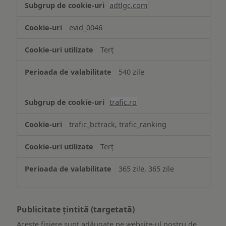
adtlgc.com
evid_0046
Terț
540 zile
trafic.ro
trafic_bctrack, trafic_ranking
Terț
365 zile, 365 zile
Publicitate țintită (targetată)
Aceste fișiere sunt adăugate pe website-ul nostru de