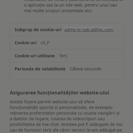
o aplicație sau la un site web, pentru unul sau
mai multe scopuri prezentate aici.
Stocarea
admp-tc-sati.adtlgc.com
și/sau
accesarea
cX_P
informațiilor
de
Terț
pe
un
Câteva secunde
dispozitiv
Asigurarea funcționalităților website-ului
Aceste fișiere permit website-ului să ofere
funcționalități sporite și personalizate, de exemplu
reţinerea preferinţelor personale cu ocazia navigării și
a datelor de logare, rularea de videoclipuri sau
posibilitatea de live chat. Acestea pot fi adăugate de noi
sau de furnizori terți ale căror servicii le-am adăugat pe