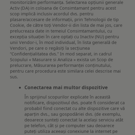
monitorizăm performanța. Selectarea opțiunii generale
Activ (DA) in coloana de Consimtamant pentru acest
scop implică inclusiv acordul dvs. pentru
plasare/accesare de informații, prin Tehnologii de tip
Cookie, de către toți Vendor-ii din lista de mai jos, care
prelucreaza date in temeiul Consimtamantului, cu
excepția situației în care optați cu Inactiv (NU) pentru
unii Vendor-i, în mod individual, în lista generală de
Vendori, pe care o regăsiți la secțiunea
“Confidențialitatea dvs.” In mod separat, in cadrul
Scopului « Masurare si Analiza » exista un Scop de
prelucrare, Măsurarea performanței conținutului,
pentru care procedura este similara celei descrise mai
sus.
Conectarea mai multor dispozitive
În sprijinul scopurilor explicate în această
notificare, dispozitivul dvs. poate fi considerat ca
probabil fiind conectat cu alte dispozitive care vă
aparțin dvs., sau gospodăriei dvs. (de exemplu,
deoarece sunteți conectat la același serviciu atât
pe telefon, cât și pe computer sau deoarece
puteți utiliza aceeași conexiune la internet pe